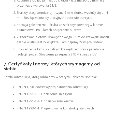
Kotwienie do łat zamiast do krokwi – łata ma 30×50 mm i nie
przeniesie wyrywania 2 kN.
Brak dylatacji termicznej – szyna 6 m w słońcu wydłuży się o 14
mm. Bez łączników dylatacyjnych rozerwie pokrycie.
Korozja galwaniczna – śruba ze stali ocynkowanej w klemie
aluminiowej. Po 3 latach połączenie puszcza.
Zignorowanie efektu krawędziowego – 1 m od krawędzi dachu
ssanie wiatru jest 2x większe. Tam dajemy 2x więcej kotew.
Prowadzenie kabli po ostrych krawędziach stali – przetarcie
izolacji i pożar. Stosujemy przepusty EPDM i peszle UV.
7. Certyfikaty i normy, których wymagamy od
siebie
Każda konstrukcja, którą oddajemy w Starych Babicach, spełnia:
PN-EN 1990: Podstawy projektowania konstrukcji
PN-EN 1991-1-3: Obciążenie śniegiem
PN-EN 1991-1-4: Oddziaływanie wiatru
PN-EN 1993-1-1: Projektowanie konstrukcji stalowych