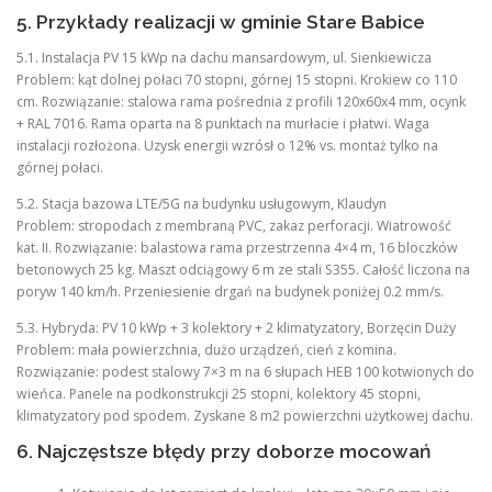
5. Przykłady realizacji w gminie Stare Babice
5.1. Instalacja PV 15 kWp na dachu mansardowym, ul. Sienkiewicza
Problem: kąt dolnej połaci 70 stopni, górnej 15 stopni. Krokiew co 110
cm. Rozwiązanie: stalowa rama pośrednia z profili 120x60x4 mm, ocynk
+ RAL 7016. Rama oparta na 8 punktach na murłacie i płatwi. Waga
instalacji rozłożona. Uzysk energii wzrósł o 12% vs. montaż tylko na
górnej połaci.
5.2. Stacja bazowa LTE/5G na budynku usługowym, Klaudyn
Problem: stropodach z membraną PVC, zakaz perforacji. Wiatrowość
kat. II. Rozwiązanie: balastowa rama przestrzenna 4×4 m, 16 bloczków
betonowych 25 kg. Maszt odciągowy 6 m ze stali S355. Całość liczona na
poryw 140 km/h. Przeniesienie drgań na budynek poniżej 0.2 mm/s.
5.3. Hybryda: PV 10 kWp + 3 kolektory + 2 klimatyzatory, Borzęcin Duży
Problem: mała powierzchnia, dużo urządzeń, cień z komina.
Rozwiązanie: podest stalowy 7×3 m na 6 słupach HEB 100 kotwionych do
wieńca. Panele na podkonstrukcji 25 stopni, kolektory 45 stopni,
klimatyzatory pod spodem. Zyskane 8 m2 powierzchni użytkowej dachu.
6. Najczęstsze błędy przy doborze mocowań