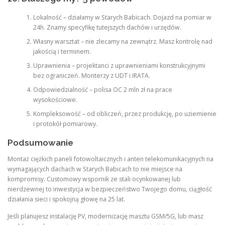
Lokalność – działamy w Starych Babicach. Dojazd na pomiar w
24h. Znamy specyfikę tutejszych dachów i urzędów.
Własny warsztat – nie zlecamy na zewnątrz. Masz kontrolę nad
jakością i terminem.
Uprawnienia – projektanci z uprawnieniami konstrukcyjnymi
bez ograniczeń. Monterzy z UDT i IRATA.
Odpowiedzialność – polisa OC 2 mln zł na prace
wysokościowe.
Kompleksowość – od obliczeń, przez produkcję, po uziemienie
i protokół pomiarowy.
Podsumowanie
Montaż ciężkich paneli fotowoltaicznych i anten telekomunikacyjnych na
wymagających dachach w Starych Babicach to nie miejsce na
kompromisy. Customowy wspornik ze stali ocynkowanej lub
nierdzewnej to inwestycja w bezpieczeństwo Twojego domu, ciągłość
działania sieci i spokojną głowę na 25 lat.
Jeśli planujesz instalację PV, modernizację masztu GSM/5G, lub masz