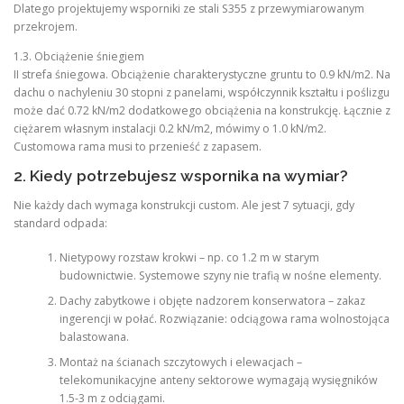
Dlatego projektujemy wsporniki ze stali S355 z przewymiarowanym
przekrojem.
1.3. Obciążenie śniegiem
II strefa śniegowa. Obciążenie charakterystyczne gruntu to 0.9 kN/m2. Na
dachu o nachyleniu 30 stopni z panelami, współczynnik kształtu i poślizgu
może dać 0.72 kN/m2 dodatkowego obciążenia na konstrukcję. Łącznie z
ciężarem własnym instalacji 0.2 kN/m2, mówimy o 1.0 kN/m2.
Customowa rama musi to przenieść z zapasem.
2. Kiedy potrzebujesz wspornika na wymiar?
Nie każdy dach wymaga konstrukcji custom. Ale jest 7 sytuacji, gdy
standard odpada:
Nietypowy rozstaw krokwi – np. co 1.2 m w starym
budownictwie. Systemowe szyny nie trafią w nośne elementy.
Dachy zabytkowe i objęte nadzorem konserwatora – zakaz
ingerencji w połać. Rozwiązanie: odciągowa rama wolnostojąca
balastowana.
Montaż na ścianach szczytowych i elewacjach –
telekomunikacyjne anteny sektorowe wymagają wysięgników
1.5-3 m z odciągami.