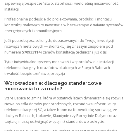
zapewniają bezpieczeństwo, stabilność i wieloletnią niezawodność
instalacji.
Profesjonalne podejście do projektowania, produkcji i montażu
konstrukcji stalowych to inwestycja w bezawaryjne działanie systemów
energetycznych i komunikacyjnych.
Jeśli potrzebujesz solidnych, dopasowanych do Twojej inwestycji
rozwiązań metalowych — skontaktuj się z naszym zespołem pod
numerem
570933114
i zamów konsultację techniczną już dziś.
Tytuł: Indywidualne systemy mocowań i wsporników dla instalacji
telekomunikacyjnych oraz fotowoltaicznych w Starych Babicach –
trwałość, bezpieczeństwo, precyzja
Wprowadzenie: dlaczego standardowe
mocowania to za mało?
Stare Babice to gmina, która w ostatnich latach dynamicznie się rozwija.
Nowe osiedla domów jednorodzinnych, rozbudowa infrastruktury
telekomunikacyjnej 5G, a także boom na fotowoltaikę sprawiają, że
dachy w Babicach, Lipkowie, Klaudynie czy Borzęcinie Dużym coraz
częściej muszą udźwignąć więcej niż standardowe pokrycie.