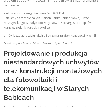
problem z obecnymi mocowaniami, porozmawiaj z inżynierem, nie z
handlowcem.
Zadzwoń do naszego technika: 570 933 114
Działamy na terenie całych Starych Babic: Babice Nowe, Blizne
Łaszczyńskiego, Klaudyn, Koczargi Nowe, Koczargi Stare, Lipków,
Mariew, Zielonki-Parcela i okolice.
Umów bezpłatną wizję lokalną i otrzymaj projekt koncepcyjny w 48h.
Bezpieczny dach to podstawa. Reszta to tylko dodatki.
Projektowanie i produkcja
niestandardowych uchwytów
oraz konstrukcji montażowych
dla fotowoltaiki i
telekomunikacji w Starych
Babicach