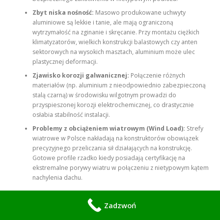
Zbyt niska nośność:
Masowo produkowane uchwyty
aluminiowe są lekkie i tanie, ale mają ograniczoną
wytrzymałość na zginanie i skręcanie. Przy montażu ciężkich
klimatyzatorów, wielkich konstrukcji balastowych czy anten
sektorowych na wysokich masztach, aluminium może ulec
plastycznej deformacji.
Zjawisko korozji galwanicznej:
Połączenie różnych
materiałów (np. aluminium z nieodpowiednio zabezpieczoną
stalą czarną) w środowisku wilgotnym prowadzi do
przyspieszonej korozji elektrochemicznej, co drastycznie
osłabia stabilność instalacji.
Problemy z obciążeniem wiatrowym (Wind Load):
Strefy
wiatrowe w Polsce nakładają na konstruktorów obowiązek
precyzyjnego przeliczania sił działających na konstrukcję.
Gotowe profile rzadko kiedy posiadają certyfikację na
ekstremalne porywy wiatru w połączeniu z nietypowym kątem
nachylenia dachu.
Dzięki własnemu zapleczu projektowemu i parkowi maszynowemu
Zadzwoń
eliminujemy te problemy, tworząc konstrukcje „szyte na miarę”.