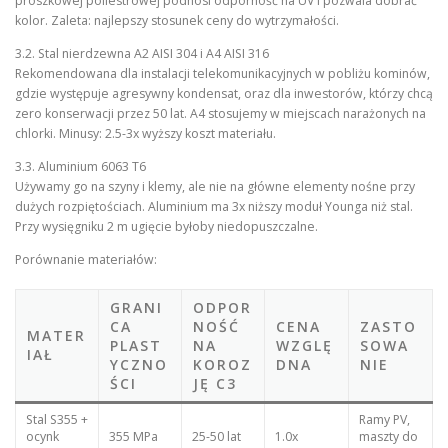
proszkowej poliestrowej podnosi odporność na UV i pozwala dobrać
kolor. Zaleta: najlepszy stosunek ceny do wytrzymałości.
3.2. Stal nierdzewna A2 AISI 304 i A4 AISI 316
Rekomendowana dla instalacji telekomunikacyjnych w pobliżu kominów,
gdzie występuje agresywny kondensat, oraz dla inwestorów, którzy chcą
zero konserwacji przez 50 lat. A4 stosujemy w miejscach narażonych na
chlorki. Minusy: 2.5-3x wyższy koszt materiału.
3.3. Aluminium 6063 T6
Używamy go na szyny i klemy, ale nie na główne elementy nośne przy
dużych rozpiętościach. Aluminium ma 3x niższy moduł Younga niż stal.
Przy wysięgniku 2 m ugięcie byłoby niedopuszczalne.
Porównanie materiałów:
GRANI
ODPOR
CA
NOŚĆ
CENA
ZASTO
MATER
PLAST
NA
WZGLĘ
SOWA
IAŁ
YCZNO
KOROZ
DNA
NIE
ŚCI
JĘ C3
Stal S355 +
Ramy PV,
ocynk
355 MPa
25-50 lat
1.0x
maszty do