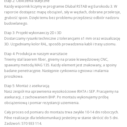
Etap 2: Obliczenia statyczne
Każdy wspornik liczymy w programie Dlubal RSTAB wg Eurokodu 3. W
raporcie dostajesz: mapę obciążeń, siły w węzłach, dobrane przekroje,
grubość spoin. Dzięki temu bez problemu przejdziesz odbiór nadzoru
budowlanego.
Etap 3: Projekt wykonawczy 2D i 3D
Dostarczamy rysunki techniczne z tolerancjami ±1 mm oraz wizualizację
3D. Uzgadniamy kolor RAL, sposób prowadzenia kabli i trasy uziomu.
Etap 4: Produkcja w naszym warsztacie
Tniemy stal laserem fiber, gniemy na prasie krawędziowej CNC,
spawamy metodą MAG 135. Każdy element jest znakowany, a spoiny
badane penetracyjnie. Następnie cynkownia ogniowa i malarnia
proszkowa.
Etap 5: Montaż z asekuracją
Nasz zespół ma uprawnienia wysokościowe IRATA i SEP. Pracujemy na
asekuracji, z zachowaniem BHP. Po montażu wykonujemy próbę
obciążeniową i pomiar rezystancji uziemienia.
Cały proces od pomiaru do montażu trwa zwykle 10-14 dni roboczych.
Pilne realizacje dla telekomunikacji jesteśmy w stanie skrócić do 5 dni.
Zadzwoń: 570 933 114.