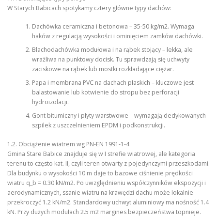
W Starych Babicach spotykamy cztery główne typy dachów:
Dachówka ceramiczna i betonowa – 35-50 kg/m2. Wymaga
haków z regulacją wysokości i ominięciem zamków dachówki.
Blachodachówka modułowa i na rąbek stojący – lekka, ale
wrażliwa na punktowy docisk. Tu sprawdzają się uchwyty
zaciskowe na rąbek lub mostki rozkładające ciężar.
Papa i membrana PVC na dachach płaskich – kluczowe jest
balastowanie lub kotwienie do stropu bez perforacji
hydroizolacji.
Gont bitumiczny i płyty warstwowe – wymagają dedykowanych
szpilek z uszczelnieniem EPDM i podkonstrukcji.
1.2. Obciążenie wiatrem wg PN-EN 1991-1-4
Gmina Stare Babice znajduje się w I strefie wiatrowej, ale kategoria
terenu to często kat. II, czyli teren otwarty z pojedynczymi przeszkodami.
Dla budynku o wysokości 10 m daje to bazowe ciśnienie prędkości
wiatru q_b = 0.30 kN/m2. Po uwzględnieniu współczynników ekspozycji i
aerodynamicznych, ssanie wiatru na krawędzi dachu może lokalnie
przekroczyć 1.2 kN/m2. Standardowy uchwyt aluminiowy ma nośność 1.4
kN. Przy dużych modułach 2.5 m2 margines bezpieczeństwa topnieje.