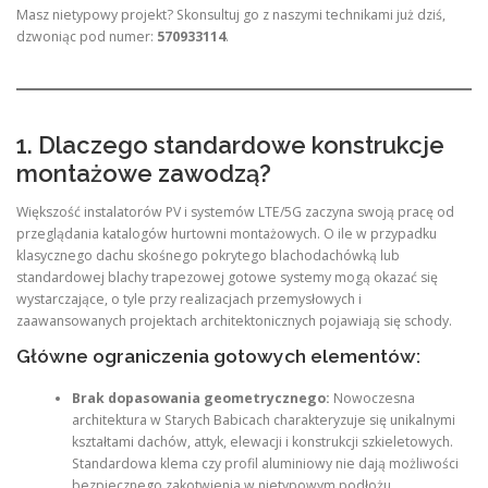
Masz nietypowy projekt? Skonsultuj go z naszymi technikami już dziś,
dzwoniąc pod numer:
570933114
.
1. Dlaczego standardowe konstrukcje
montażowe zawodzą?
Większość instalatorów PV i systemów LTE/5G zaczyna swoją pracę od
przeglądania katalogów hurtowni montażowych. O ile w przypadku
klasycznego dachu skośnego pokrytego blachodachówką lub
standardowej blachy trapezowej gotowe systemy mogą okazać się
wystarczające, o tyle przy realizacjach przemysłowych i
zaawansowanych projektach architektonicznych pojawiają się schody.
Główne ograniczenia gotowych elementów:
Brak dopasowania geometrycznego:
Nowoczesna
architektura w Starych Babicach charakteryzuje się unikalnymi
kształtami dachów, attyk, elewacji i konstrukcji szkieletowych.
Standardowa klema czy profil aluminiowy nie dają możliwości
bezpiecznego zakotwienia w nietypowym podłożu.