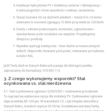
Instalacje hybrydowe PV + kolektory solarne + klimatyzacja –
trzeba pogodzić różne wysokości i uniknąć zacienienia.
Stacje bazowe 5G na dachach płaskich – maszt 6 m z trzema
antenami to moment zginający 15 kNm przy wietrze 120 km/h.
Dachy z oknami połaciowymi, kominami, ogniomurami –
standardowe pole modułów nie wejdzie. Projektujemy
obejścia i podesty.
Wysokie wymogi estetyczne – linie dachu w nowoczesnych
willach. Wsporniki chowane pod połać, malowane proszkowo
w kolor RAL.
Jeśli Twój dach w Starych Babicach pasuje do któregoś punktu,
zapraszamy do konsultacji: 570 933 114.
3. Z czego wykonujemy wsporniki? Stal
ocynkowana vs. stal nierdzewna
3.1. Stal ocynkowana ogniowo S235/S355 + malowanie proszkowe
To najczęściej wybierana opcja dla instalacji PV. Cynkowanie ogniowe
daje powłokę 85-120 µm. W warunkach C3, czyli miejska atmosfera
Starych Babic, trwałość wynosi 25-50 lat. Dodatkowa warstwa farby