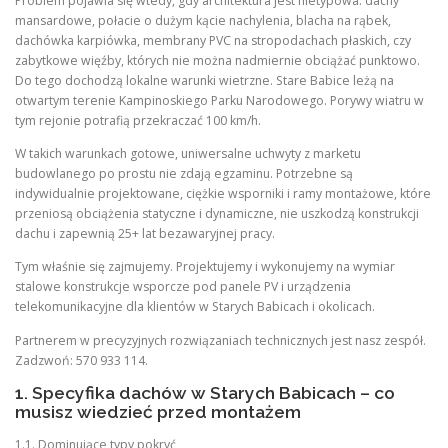
Problem pojawia się wtedy, gdy architektura jest nietypowa: dachy
mansardowe, połacie o dużym kącie nachylenia, blacha na rąbek,
dachówka karpiówka, membrany PVC na stropodachach płaskich, czy
zabytkowe więźby, których nie można nadmiernie obciążać punktowo.
Do tego dochodzą lokalne warunki wietrzne. Stare Babice leżą na
otwartym terenie Kampinoskiego Parku Narodowego. Porywy wiatru w
tym rejonie potrafią przekraczać 100 km/h.
W takich warunkach gotowe, uniwersalne uchwyty z marketu
budowlanego po prostu nie zdają egzaminu. Potrzebne są
indywidualnie projektowane, ciężkie wsporniki i ramy montażowe, które
przeniosą obciążenia statyczne i dynamiczne, nie uszkodzą konstrukcji
dachu i zapewnią 25+ lat bezawaryjnej pracy.
Tym właśnie się zajmujemy. Projektujemy i wykonujemy na wymiar
stalowe konstrukcje wsporcze pod panele PV i urządzenia
telekomunikacyjne dla klientów w Starych Babicach i okolicach.
Partnerem w precyzyjnych rozwiązaniach technicznych jest nasz zespół.
Zadzwoń: 570 933 114.
1. Specyfika dachów w Starych Babicach – co
musisz wiedzieć przed montażem
1.1. Dominujące typy pokryć