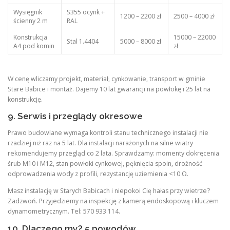
Wysięgnik
S355 ocynk +
1200 – 2200 zł
2500 – 4000 zł
ścienny 2 m
RAL
Konstrukcja
15000 – 22000
Stal 1.4404
5000 – 8000 zł
A4 pod komin
zł
W cenę wliczamy projekt, materiał, cynkowanie, transport w gminie
Stare Babice i montaż. Dajemy 10 lat gwarancji na powłokę i 25 lat na
konstrukcję.
9. Serwis i przeglądy okresowe
Prawo budowlane wymaga kontroli stanu technicznego instalacji nie
rzadziej niż raz na 5 lat. Dla instalacji narażonych na silne wiatry
rekomendujemy przegląd co 2 lata. Sprawdzamy: momenty dokręcenia
śrub M10 i M12, stan powłoki cynkowej, pęknięcia spoin, drożność
odprowadzenia wody z profili, rezystancję uziemienia <10 Ω.
Masz instalację w Starych Babicach i niepokoi Cię hałas przy wietrze?
Zadzwoń. Przyjedziemy na inspekcję z kamerą endoskopową i kluczem
dynamometrycznym. Tel: 570 933 114.
10. Dlaczego my? 5 powodów