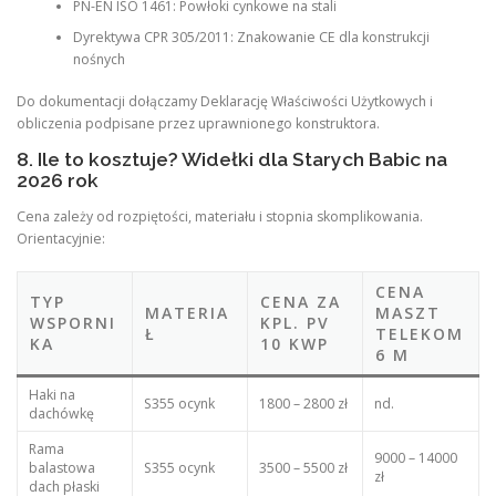
PN-EN ISO 1461: Powłoki cynkowe na stali
Dyrektywa CPR 305/2011: Znakowanie CE dla konstrukcji
nośnych
Do dokumentacji dołączamy Deklarację Właściwości Użytkowych i
obliczenia podpisane przez uprawnionego konstruktora.
8. Ile to kosztuje? Widełki dla Starych Babic na
2026 rok
Cena zależy od rozpiętości, materiału i stopnia skomplikowania.
Orientacyjnie:
CENA
TYP
CENA ZA
MATERIA
MASZT
WSPORNI
KPL. PV
Ł
TELEKOM
KA
10 KWP
6 M
Haki na
S355 ocynk
1800 – 2800 zł
nd.
dachówkę
Rama
9000 – 14000
balastowa
S355 ocynk
3500 – 5500 zł
zł
dach płaski