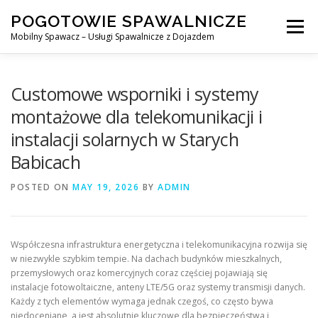
Skip
POGOTOWIE SPAWALNICZE
to
Menu
content
Mobilny Spawacz – Usługi Spawalnicze z Dojazdem
MOBILNY SPAWACZ
WARSZAWA
SPAWACZ
Customowe wsporniki i systemy
montażowe dla telekomunikacji i
instalacji solarnych w Starych
SPAWANIE MIG/MAG (GMAW)
NASZE USŁUGI
Babicach
POSTED ON
KONTAKT
MAY 19, 2026
BY
ADMIN
Współczesna infrastruktura energetyczna i telekomunikacyjna rozwija się
w niezwykle szybkim tempie. Na dachach budynków mieszkalnych,
przemysłowych oraz komercyjnych coraz częściej pojawiają się
instalacje fotowoltaiczne, anteny LTE/5G oraz systemy transmisji danych.
Każdy z tych elementów wymaga jednak czegoś, co często bywa
niedoceniane, a jest absolutnie kluczowe dla bezpieczeństwa i