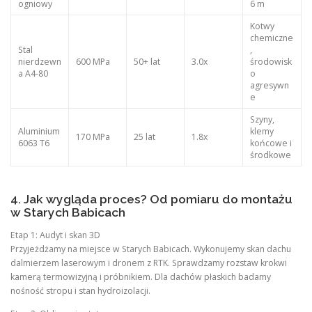
ogniowy
6 m
Kotwy
chemiczne
Stal
,
nierdzewn
600 MPa
50+ lat
3.0x
środowisk
a A4-80
o
agresywn
e
Szyny,
Aluminium
klemy
170 MPa
25 lat
1.8x
6063 T6
końcowe i
środkowe
4. Jak wygląda proces? Od pomiaru do montażu
w Starych Babicach
Etap 1: Audyt i skan 3D
Przyjeżdżamy na miejsce w Starych Babicach. Wykonujemy skan dachu
dalmierzem laserowym i dronem z RTK. Sprawdzamy rozstaw krokwi
kamerą termowizyjną i próbnikiem. Dla dachów płaskich badamy
nośność stropu i stan hydroizolacji.