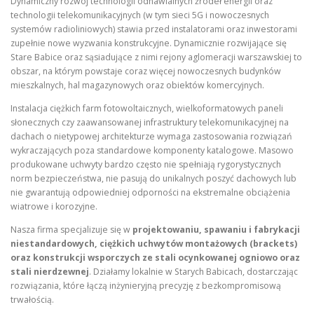
Dynamiczny rozwój technologii odnawialnych źródeł energii oraz
technologii telekomunikacyjnych (w tym sieci 5G i nowoczesnych
systemów radioliniowych) stawia przed instalatorami oraz inwestorami
zupełnie nowe wyzwania konstrukcyjne. Dynamicznie rozwijające się
Stare Babice oraz sąsiadujące z nimi rejony aglomeracji warszawskiej to
obszar, na którym powstaje coraz więcej nowoczesnych budynków
mieszkalnych, hal magazynowych oraz obiektów komercyjnych.
Instalacja ciężkich farm fotowoltaicznych, wielkoformatowych paneli
słonecznych czy zaawansowanej infrastruktury telekomunikacyjnej na
dachach o nietypowej architekturze wymaga zastosowania rozwiązań
wykraczających poza standardowe komponenty katalogowe. Masowo
produkowane uchwyty bardzo często nie spełniają rygorystycznych
norm bezpieczeństwa, nie pasują do unikalnych poszyć dachowych lub
nie gwarantują odpowiedniej odporności na ekstremalne obciążenia
wiatrowe i korozyjne.
Nasza firma specjalizuje się w
projektowaniu, spawaniu i fabrykacji
niestandardowych, ciężkich uchwytów montażowych (brackets)
oraz konstrukcji wsporczych ze stali ocynkowanej ogniowo oraz
stali nierdzewnej
. Działamy lokalnie w Starych Babicach, dostarczając
rozwiązania, które łączą inżynieryjną precyzję z bezkompromisową
trwałością.