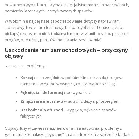
poważnych wypadkach – wymaga specjalistycznych ram naprawczych,
pomiarów laserowych i certyfikowanych spawów.
W Wołominie najczęstsze zapotrzebowanie dotyczy napraw ram
ladderowych w autach terenowych (np. Toyota Land Cruiser, Jeep,
pickupy) oraz wzmocnień i lokalnych napraw w unibody (np. pęknięcia
progów, podłużnic, punktów mocowania zawieszenia).
Uszkodzenia ram samochodowych – przyczyny i
objawy
Najczęstsze problemy:
Korozja
– szczególnie w polskim klimacie z solą drogową.
Rama rdzewieje od wewnątrz, co osłabia konstrukcję.
Pęknięcia i deformacje
po wypadkach.
Zmęczenie materiału
w autach z dużym przebiegiem.
Uszkodzenia off-road
– wygięcia, pęknięcia spawów
fabrycznych.
Objawy: luzy w zawieszeniu, nierówna linia nadwozia, problemy z
geometrią kół, hałasy, „pływanie” auta na drodze, niezaliczenie badania