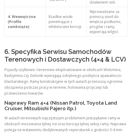
działaniem soli.
Wprowadzane za
4. Wewnętrzna
Rzadkie woski
pomocą sond do
(Profile
penetrujące z
wnętrza podłużnic,
zamknięte)
inhibitorami korozji
progów i ramy,
wypierają wilgoć.
6. Specyfika Serwisu Samochodów
Terenowych i Dostawczych (4×4 & LCV)
Pojazdy użytkowe i terenowe eksploatowane w okolicach Wołomina,
Radzymina czy Zielonki wymagają odrębnego podejścia spawalniczo-
blacharskiego. Ramy konstrukcyjne w tych autach przenoszą ogromne
obciążenia podczas pracy w terenie, holowania przyczep lub
przewożenia towarów.
Naprawy Ram 4×4 (Nissan Patrol, Toyota Land
Cruiser, Mitsubishi Pajero itp.)
W autach terenowych najczęstszym problemem jest pękanie ramy w
okolicach mocowania tylnej osi oraz korozja tylnej sekcji ramy. Naprawa
polega na wstawieniu dedykowanych reperaturek o grubości 3-4 mm