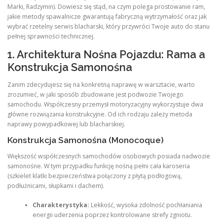
Marki, Radzymin). Dowiesz się stąd, na czym polega prostowanie ram,
jakie metody spawalnicze gwarantują fabryczną wytrzymałość oraz jak
wybrać rzetelny serwis blacharski, który przywróci Twoje auto do stanu
pełnej sprawności technicznej.
1. Architektura Nośna Pojazdu: Rama a
Konstrukcja Samonośna
Zanim zdecydujesz się na konkretną naprawę w warsztacie, warto
zrozumieć, w jaki sposób zbudowane jest podwozie Twojego
samochodu. Współczesny przemysł motoryzacyjny wykorzystuje dwa
główne rozwiązania konstrukcyjne. Od ich rodzaju zależy metoda
naprawy powypadkowej lub blacharskiej.
Konstrukcja Samonośna (Monocoque)
Większość współczesnych samochodów osobowych posiada nadwozie
samonośne. W tym przypadku funkcję nośną pełni cała karoseria
(szkielet klatki bezpieczeństwa połączony z płytą podłogową,
podłużnicami, słupkami i dachem).
Charakterystyka:
Lekkość, wysoka zdolność pochłaniania
energii uderzenia poprzez kontrolowane strefy zgniotu.