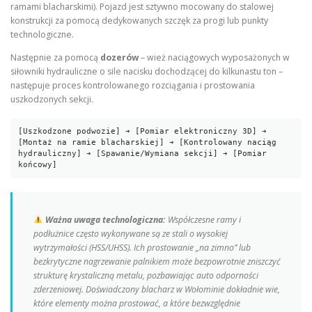
ramami blacharskimi). Pojazd jest sztywno mocowany do stalowej
konstrukcji za pomocą dedykowanych szczęk za progi lub punkty
technologiczne.
Następnie za pomocą
dozerów
– wież naciągowych wyposażonych w
siłowniki hydrauliczne o sile nacisku dochodzącej do kilkunastu ton –
następuje proces kontrolowanego rozciągania i prostowania
uszkodzonych sekcji.
[Uszkodzone podwozie] ➔ [Pomiar elektroniczny 3D] ➔ 
[Montaż na ramie blacharskiej] ➔ [Kontrolowany naciąg 
hydrauliczny] ➔ [Spawanie/Wymiana sekcji] ➔ [Pomiar 
Ważna uwaga technologiczna:
Współczesne ramy i
podłużnice często wykonywane są ze stali o wysokiej
wytrzymałości (HSS/UHSS). Ich prostowanie „na zimno” lub
bezkrytyczne nagrzewanie palnikiem może bezpowrotnie zniszczyć
strukturę krystaliczną metalu, pozbawiając auto odporności
zderzeniowej. Doświadczony blacharz w Wołominie dokładnie wie,
które elementy można prostować, a które bezwzględnie