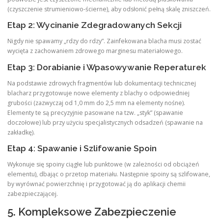
(czyszczenie strumieniowo-ścierne), aby odsłonić pełną skalę zniszczeń.
Etap 2: Wycinanie Zdegradowanych Sekcji
Nigdy nie spawamy „rdzy do rdzy”. Zainfekowana blacha musi zostać
wycięta z zachowaniem zdrowego marginesu materiałowego.
Etap 3: Dorabianie i Wpasowywanie Reperaturek
Na podstawie zdrowych fragmentów lub dokumentacji technicznej
blacharz przygotowuje nowe elementy z blachy o odpowiedniej
grubości (zazwyczaj od 1,0 mm do 2,5 mm na elementy nośne).
Elementy te są precyzyjnie pasowane na tzw. „styk” (spawanie
doczołowe) lub przy użyciu specjalistycznych odsadzeń (spawanie na
zakładkę).
Etap 4: Spawanie i Szlifowanie Spoin
Wykonuje się spoiny ciągłe lub punktowe (w zależności od obciążeń
elementu), dbając o przetop materiału. Następnie spoiny są szlifowane,
by wyrównać powierzchnię i przygotować ją do aplikacji chemii
zabezpieczającej.
5. Kompleksowe Zabezpieczenie