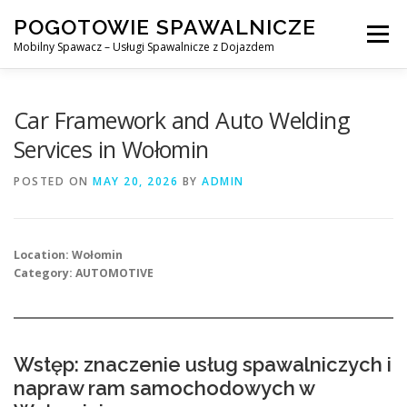
Skip
POGOTOWIE SPAWALNICZE
to
Menu
content
Mobilny Spawacz – Usługi Spawalnicze z Dojazdem
MOBILNY SPAWACZ
WARSZAWA
SPAWACZ
Car Framework and Auto Welding
Services in Wołomin
SPAWANIE MIG/MAG (GMAW)
NASZE USŁUGI
POSTED ON
MAY 20, 2026
BY
ADMIN
KONTAKT
Location: Wołomin
Category: AUTOMOTIVE
Wstęp: znaczenie usług spawalniczych i
napraw ram samochodowych w