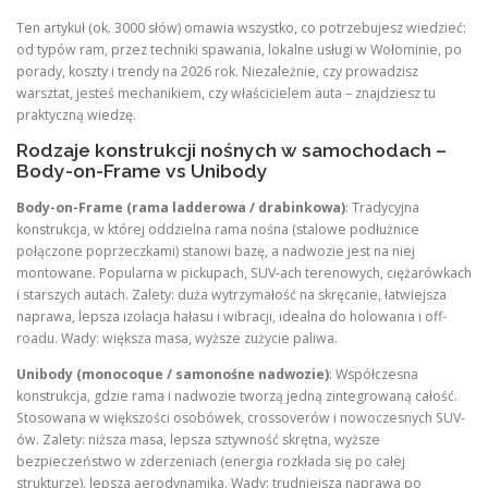
Ten artykuł (ok. 3000 słów) omawia wszystko, co potrzebujesz wiedzieć:
od typów ram, przez techniki spawania, lokalne usługi w Wołominie, po
porady, koszty i trendy na 2026 rok. Niezależnie, czy prowadzisz
warsztat, jesteś mechanikiem, czy właścicielem auta – znajdziesz tu
praktyczną wiedzę.
Rodzaje konstrukcji nośnych w samochodach –
Body-on-Frame vs Unibody
Body-on-Frame (rama ladderowa / drabinkowa)
: Tradycyjna
konstrukcja, w której oddzielna rama nośna (stalowe podłużnice
połączone poprzeczkami) stanowi bazę, a nadwozie jest na niej
montowane. Popularna w pickupach, SUV-ach terenowych, ciężarówkach
i starszych autach. Zalety: duża wytrzymałość na skręcanie, łatwiejsza
naprawa, lepsza izolacja hałasu i wibracji, idealna do holowania i off-
roadu. Wady: większa masa, wyższe zużycie paliwa.
Unibody (monocoque / samonośne nadwozie)
: Współczesna
konstrukcja, gdzie rama i nadwozie tworzą jedną zintegrowaną całość.
Stosowana w większości osobówek, crossoverów i nowoczesnych SUV-
ów. Zalety: niższa masa, lepsza sztywność skrętna, wyższe
bezpieczeństwo w zderzeniach (energia rozkłada się po całej
strukturze), lepsza aerodynamika. Wady: trudniejsza naprawa po