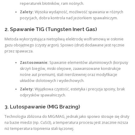
reperaturek błotników, ram nośnych.
Zalety:
Wysoka wydajność, możliwość spawania w różnych
pozycjach, dobra kontrola nad jeziorkiem spawalniczym.
2. Spawanie TIG (Tungsten Inert Gas)
Metoda wykorzystująca nietopliwą elektrodę wolframową w osłonie
gazu obojętnego (czysty argon). Spoiwo (drut) dodawane jest ręcznie
przez spawacza.
Zastosowanie:
Spawanie elementów aluminiowych (korpusy
skrzyń biegów, miski olejowe, zaawansowane konstrukcje
nośne aut premium), stali nierdzewnej oraz modyfikacje
układów dolotowych i wydechowych.
Zalety:
Wyjątkowa czystość, estetyka i precyzja spoiny, brak
odprysków spawalniczych.
3. Lutospawanie (MIG Brazing)
Technologia zbliżona do MIG/MAG, jednak jako spoiwo stosuje się druty
na bazie miedzi (np. CuSi3), a temperatura procesu jest znacznie niższa
niż temperatura topnienia stali łączonej.