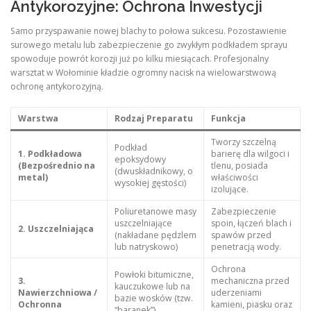
Antykorozyjne: Ochrona Inwestycji
Samo przyspawanie nowej blachy to połowa sukcesu. Pozostawienie
surowego metalu lub zabezpieczenie go zwykłym podkładem sprayu
spowoduje powrót korozji już po kilku miesiącach. Profesjonalny
warsztat w Wołominie kładzie ogromny nacisk na wielowarstwową
ochronę antykorozyjną.
Warstwa
Rodzaj Preparatu
Funkcja
Tworzy szczelną
Podkład
1. Podkładowa
barierę dla wilgoci i
epoksydowy
(Bezpośrednio na
tlenu, posiada
(dwuskładnikowy, o
metal)
właściwości
wysokiej gęstości)
izolujące.
Poliuretanowe masy
Zabezpieczenie
uszczelniające
spoin, łączeń blach i
2. Uszczelniająca
(nakładane pędzlem
spawów przed
lub natryskowo)
penetracją wody.
Ochrona
Powłoki bitumiczne,
3.
mechaniczna przed
kauczukowe lub na
Nawierzchniowa /
uderzeniami
bazie wosków (tzw.
Ochronna
kamieni, piasku oraz
“baranek”)