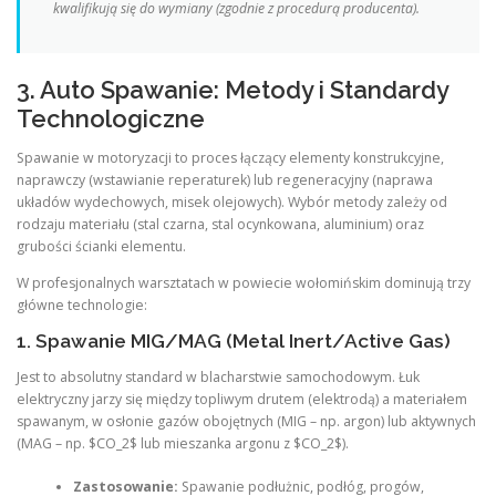
kwalifikują się do wymiany (zgodnie z procedurą producenta).
3. Auto Spawanie: Metody i Standardy
Technologiczne
Spawanie w motoryzacji to proces łączący elementy konstrukcyjne,
naprawczy (wstawianie reperaturek) lub regeneracyjny (naprawa
układów wydechowych, misek olejowych). Wybór metody zależy od
rodzaju materiału (stal czarna, stal ocynkowana, aluminium) oraz
grubości ścianki elementu.
W profesjonalnych warsztatach w powiecie wołomińskim dominują trzy
główne technologie:
1. Spawanie MIG/MAG (Metal Inert/Active Gas)
Jest to absolutny standard w blacharstwie samochodowym. Łuk
elektryczny jarzy się między topliwym drutem (elektrodą) a materiałem
spawanym, w osłonie gazów obojętnych (MIG – np. argon) lub aktywnych
(MAG – np. $CO_2$ lub mieszanka argonu z $CO_2$).
Zastosowanie:
Spawanie podłużnic, podłóg, progów,