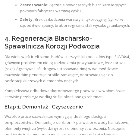
Zastosowanie:
Łączenie nowoczesnych blach karoseryjnych
pokrytych fabryczną warstwą cynku.
Zalety:
Brak uszkodzenia warstwy antykorozyjnej (cynku) w
sąsiedztwie spoiny, brak przegrzania stali wysokogatunkowych.
4. Regeneracja Blacharsko-
Spawalnicza Korozji Podwozia
Dla wielu właścicieli samochodów starszych lub pojazdów typu SUV/4×4,
głównym problemem nie są uszkodzenia powypadkowe, lecz korozja
(rdza). Agresywna sól drogowa stosowana zimą w województwie
mazowieckim penetruje profile zamknięte, doprowadzając do
perforacji kluczowych elementów nośnych.
Kompleksowa odbudowa skorodowanego podwozia w wołomińskim
serwisie przebiega według ściśle określonego schematu:
Etap 1: Demontaż i Czyszczenie
Wszelkie prace spawalnicze wymagają idealnego dostępu i
bezpieczeństwa. Demontuje się zbiornik paliwa, przewody hamulcowe,
elementy wnętrza (wykładziny) oraz elementy zawieszenia. Następnie
podwozie jest czyszczone mechanicznie lub metodą piaskowania