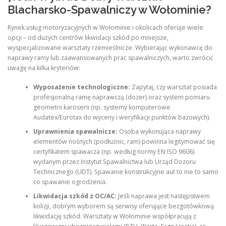
Blacharsko-Spawalniczy w Wołominie?
Rynek usług motoryzacyjnych w Wołominie i okolicach oferuje wiele
opcji – od dużych centrów likwidacji szkód po mniejsze,
wyspecjalizowane warsztaty rzemieślnicze. Wybierając wykonawcę do
naprawy ramy lub zaawansowanych prac spawalniczych, warto zwrócić
uwagę na kilka kryteriów:
Wyposażenie technologiczne:
Zapytaj, czy warsztat posiada
profesjonalną ramę naprawczą (dozer) oraz system pomiaru
geometrii karoserii (np. systemy komputerowe
Audatex/Eurotax do wyceny i weryfikacji punktów bazowych).
Uprawnienia spawalnicze:
Osoba wykonująca naprawy
elementów nośnych (podłużnic, ram) powinna legitymować się
certyfikatem spawacza (np. według normy EN ISO 9606)
wydanym przez Instytut Spawalnictwa lub Urząd Dozoru
Technicznego (UDT). Spawanie konstrukcyjne aut to nie to samo
co spawanie ogrodzenia.
Likwidacja szkód z OC/AC:
Jeśli naprawa jest następstwem
kolizji, dobrym wyborem są serwisy oferujące bezgotówkową
likwidację szkód. Warsztaty w Wołominie współpracują z