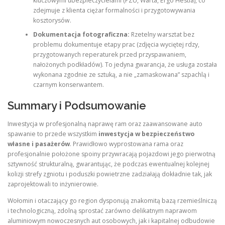
kluczowymi ubezpieczycielami (PZU, Warta, Ergo Hestia), co
zdejmuje z klienta ciężar formalności i przygotowywania
kosztorysów.
Dokumentacja fotograficzna:
Rzetelny warsztat bez
problemu dokumentuje etapy prac (zdjęcia wyciętej rdzy,
przygotowanych reperaturek przed przyspawaniem,
nałożonych podkładów). To jedyna gwarancja, że usługa została
wykonana zgodnie ze sztuką, a nie „zamaskowana” szpachlą i
czarnym konserwantem.
Summary i Podsumowanie
Inwestycja w profesjonalną naprawę ram oraz zaawansowane auto
spawanie to przede wszystkim
inwestycja w bezpieczeństwo
własne i pasażerów
. Prawidłowo wyprostowana rama oraz
profesjonalnie położone spoiny przywracają pojazdowi jego pierwotną
sztywność strukturalną, gwarantując, że podczas ewentualnej kolejnej
kolizji strefy zgniotu i poduszki powietrzne zadziałają dokładnie tak, jak
zaprojektowali to inżynierowie.
Wołomin i otaczający go region dysponują znakomitą bazą rzemieślniczą
i technologiczną, zdolną sprostać zarówno delikatnym naprawom
aluminiowym nowoczesnych aut osobowych, jak i kapitalnej odbudowie