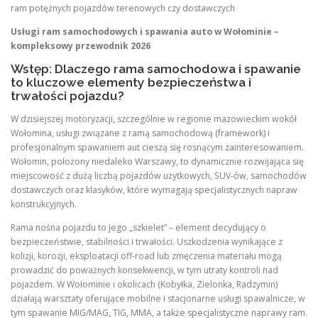
ram potężnych pojazdów terenowych czy dostawczych
Usługi ram samochodowych i spawania auto w Wołominie –
kompleksowy przewodnik 2026
Wstęp: Dlaczego rama samochodowa i spawanie
to kluczowe elementy bezpieczeństwa i
trwałości pojazdu?
W dzisiejszej motoryzacji, szczególnie w regionie mazowieckim wokół
Wołomina, usługi związane z ramą samochodową (framework) i
profesjonalnym spawaniem aut cieszą się rosnącym zainteresowaniem.
Wołomin, położony niedaleko Warszawy, to dynamicznie rozwijająca się
miejscowość z dużą liczbą pojazdów użytkowych, SUV-ów, samochodów
dostawczych oraz klasyków, które wymagają specjalistycznych napraw
konstrukcyjnych.
Rama nośna pojazdu to jego „szkielet” – element decydujący o
bezpieczeństwie, stabilności i trwałości. Uszkodzenia wynikające z
kolizji, korozji, eksploatacji off-road lub zmęczenia materiału mogą
prowadzić do poważnych konsekwencji, w tym utraty kontroli nad
pojazdem. W Wołominie i okolicach (Kobyłka, Zielonka, Radzymin)
działają warsztaty oferujące mobilne i stacjonarne usługi spawalnicze, w
tym spawanie MIG/MAG, TIG, MMA, a także specjalistyczne naprawy ram.