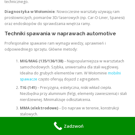
technicznego.
Diagnostyka w Wołominie
: Nowoczesne warsztaty używają ram
prostowniczych, pomiarów 3D/ laserowych (np. Car-O-Liner, Spanesi)
oraz endoskopów do sprawdzania wnętrza ramy.
Techniki spawania w naprawach automotive
Profesjonalne spawanie ram wymaga wiedzy, uprawnień i
odpowiedniego sprzętu. Główne metody:
MIG/MAG (135/136/138)
– Najpopularniejsza w warsztatach
samochodowych. Szybka, uniwersalna dla stali węglowej.
Idealna do grubych elementów ram. W Wołominie
mobilni
spawacze
często oferują dojazd z agregatem.
TIG (141)
– Precyzyjna, estetyczna, niski wkład ciepła.
Niezbędna przy aluminium (felgi, elementy zawieszenia) i stali
nierdzewnej. Minimalizuje odkształcenia.
MMA (elektrodowe)
– Do napraw w terenie, konstrukcji
stalowych.
Spawanie punktowe / oporowe
– Imitujące fabryczne
Zadzwoń
połączenia w unibody.