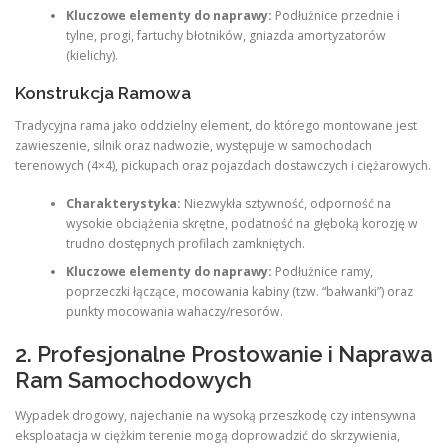
Kluczowe elementy do naprawy:
Podłużnice przednie i
tylne, progi, fartuchy błotników, gniazda amortyzatorów
(kielichy).
Konstrukcja Ramowa
Tradycyjna rama jako oddzielny element, do którego montowane jest
zawieszenie, silnik oraz nadwozie, występuje w samochodach
terenowych (4×4), pickupach oraz pojazdach dostawczych i ciężarowych.
Charakterystyka:
Niezwykła sztywność, odporność na
wysokie obciążenia skrętne, podatność na głęboką korozję w
trudno dostępnych profilach zamkniętych.
Kluczowe elementy do naprawy:
Podłużnice ramy,
poprzeczki łączące, mocowania kabiny (tzw. “bałwanki”) oraz
punkty mocowania wahaczy/resorów.
2. Profesjonalne Prostowanie i Naprawa
Ram Samochodowych
Wypadek drogowy, najechanie na wysoką przeszkodę czy intensywna
eksploatacja w ciężkim terenie mogą doprowadzić do skrzywienia,