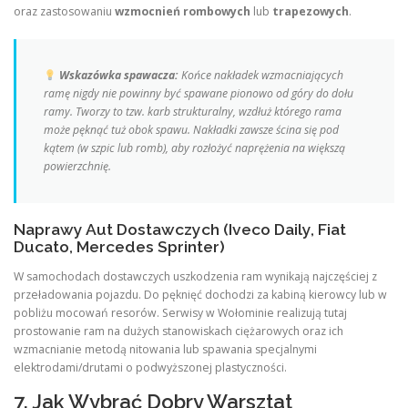
oraz zastosowaniu
wzmocnień rombowych
lub
trapezowych
.
Wskazówka spawacza:
Końce nakładek wzmacniających
ramę nigdy nie powinny być spawane pionowo od góry do dołu
ramy. Tworzy to tzw. karb strukturalny, wzdłuż którego rama
może pęknąć tuż obok spawu. Nakładki zawsze ścina się pod
kątem (w szpic lub romb), aby rozłożyć naprężenia na większą
powierzchnię.
Naprawy Aut Dostawczych (Iveco Daily, Fiat
Ducato, Mercedes Sprinter)
W samochodach dostawczych uszkodzenia ram wynikają najczęściej z
przeładowania pojazdu. Do pęknięć dochodzi za kabiną kierowcy lub w
pobliżu mocowań resorów. Serwisy w Wołominie realizują tutaj
prostowanie ram na dużych stanowiskach ciężarowych oraz ich
wzmacnianie metodą nitowania lub spawania specjalnymi
elektrodami/drutami o podwyższonej plastyczności.
7. Jak Wybrać Dobry Warsztat