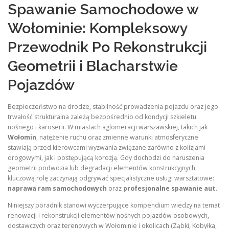
Spawanie Samochodowe w
Wołominie: Kompleksowy
Przewodnik Po Rekonstrukcji
Geometrii i Blacharstwie
Pojazdów
Bezpieczeństwo na drodze, stabilność prowadzenia pojazdu oraz jego
trwałość strukturalna zależą bezpośrednio od kondycji szkieletu
nośnego i karoserii. W miastach aglomeracji warszawskiej, takich jak
Wołomin
, natężenie ruchu oraz zmienne warunki atmosferyczne
stawiają przed kierowcami wyzwania związane zarówno z kolizjami
drogowymi, jak i postępującą korozją. Gdy dochodzi do naruszenia
geometrii podwozia lub degradacji elementów konstrukcyjnych,
kluczową rolę zaczynają odgrywać specjalistyczne usługi warsztatowe:
naprawa ram samochodowych
oraz
profesjonalne spawanie aut
.
Niniejszy poradnik stanowi wyczerpujące kompendium wiedzy na temat
renowacji i rekonstrukcji elementów nośnych pojazdów osobowych,
dostawczych oraz terenowych w Wołominie i okolicach (Ząbki, Kobyłka,