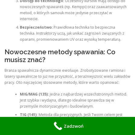
Dostęp do technologii:
Uczestnicy kursów mają dostęp do
nowoczesnych spawarek (np. Kemppi) oraz zaawansowanych
metod, o których samouk może jedynie przeczytać w
internecie.
Bezpieczeństwo:
Prawidłowa technika to bezpieczna
technika. Instruktorzy uczą, jak unikać zagrożeń związanych z
oparami, promieniowaniem UV oraz wysoką temperaturą.
Nowoczesne metody spawania: Co
musisz znać?
Branża spawalnicza dynamicznie ewoluuje. Zrobotyzowane ramiona i
lasery spawalnicze to już nie przyszłość, a teraźniejszość wielu zakładów
pracy. Oto najczęściej stosowane metody, które warto opanować:
MIG/MAG (135):
Jedna z najbardziej wszechstronnych metod.
Jest szybka i wydajna, dlatego idealnie sprawdza się w
przemyśle motoryzacyjnym i budowlanym.
TIG (141):
Metoda dla precyzyjnych. Jeśli Twoim celem jest
spawanie stali nierdzewnej, aluminium czy cienkich arkuszy
Zadzwoń
blachy, TIG jest bezkonkurencyjny pod kątem estetyki i jakości
spoiny.