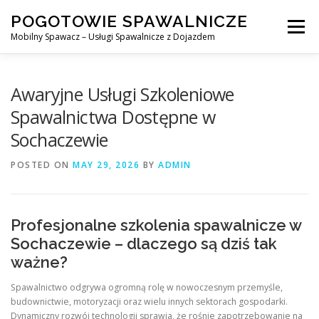
Skip
POGOTOWIE SPAWALNICZE
to
Menu
content
Mobilny Spawacz – Usługi Spawalnicze z Dojazdem
MOBILNY SPAWACZ
WARSZAWA
SPAWACZ
Awaryjne Usługi Szkoleniowe
Spawalnictwa Dostępne w
Sochaczewie
SPAWANIE MIG/MAG (GMAW)
NASZE USŁUGI
POSTED ON
MAY 29, 2026
BY
ADMIN
KONTAKT
Profesjonalne szkolenia spawalnicze w
Sochaczewie – dlaczego są dziś tak
ważne?
Spawalnictwo odgrywa ogromną rolę w nowoczesnym przemyśle,
budownictwie, motoryzacji oraz wielu innych sektorach gospodarki.
Dynamiczny rozwój technologii sprawia, że rośnie zapotrzebowanie na