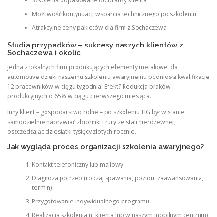
Szkolenia dopasowane do branży klienta
Możliwość kontynuacji wsparcia technicznego po szkoleniu
Atrakcyjne ceny pakietów dla firm z Sochaczewa
Studia przypadków – sukcesy naszych klientów z
Sochaczewa i okolic
Jedna z lokalnych firm produkujących elementy metalowe dla
automotive dzięki naszemu szkoleniu awaryjnemu podniosła kwalifikacje
12 pracowników w ciągu tygodnia. Efekt? Redukcja braków
produkcyjnych o 65% w ciągu pierwszego miesiąca.
Inny klient – gospodarstwo rolne – po szkoleniu TIG był w stanie
samodzielnie naprawiać zbiorniki i rury ze stali nierdzewnej,
oszczędzając dziesiątki tysięcy złotych rocznie.
Jak wygląda proces organizacji szkolenia awaryjnego?
Kontakt telefoniczny lub mailowy
Diagnoza potrzeb (rodzaj spawania, poziom zaawansowania,
termin)
Przygotowanie indywidualnego programu
Realizacja szkolenia (u klienta lub w naszym mobilnym centrum)