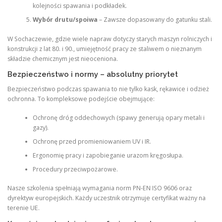
kolejności spawania i podkładek.
Wybór drutu/spoiwa
– Zawsze dopasowany do gatunku stali.
W Sochaczewie, gdzie wiele napraw dotyczy starych maszyn rolniczych i
konstrukcji z lat 80. i 90., umiejętność pracy ze staliwem o nieznanym
składzie chemicznym jest nieoceniona.
Bezpieczeństwo i normy – absolutny priorytet
Bezpieczeństwo podczas spawania to nie tylko kask, rękawice i odzież
ochronna. To kompleksowe podejście obejmujące:
Ochronę dróg oddechowych (spawy generują opary metali i
gazy).
Ochronę przed promieniowaniem UV i IR.
Ergonomię pracy i zapobieganie urazom kręgosłupa.
Procedury przeciwpożarowe.
Nasze szkolenia spełniają wymagania norm PN-EN ISO 9606 oraz
dyrektyw europejskich. Każdy uczestnik otrzymuje certyfikat ważny na
terenie UE.