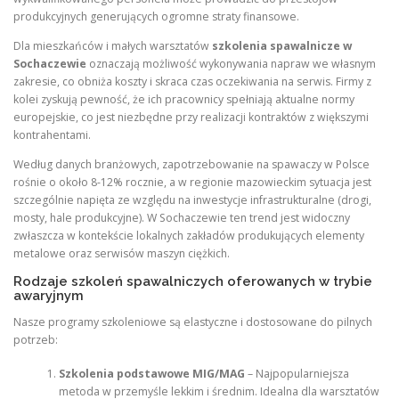
produkcyjnych generujących ogromne straty finansowe.
Dla mieszkańców i małych warsztatów
szkolenia spawalnicze w
Sochaczewie
oznaczają możliwość wykonywania napraw we własnym
zakresie, co obniża koszty i skraca czas oczekiwania na serwis. Firmy z
kolei zyskują pewność, że ich pracownicy spełniają aktualne normy
europejskie, co jest niezbędne przy realizacji kontraktów z większymi
kontrahentami.
Według danych branżowych, zapotrzebowanie na spawaczy w Polsce
rośnie o około 8-12% rocznie, a w regionie mazowieckim sytuacja jest
szczególnie napięta ze względu na inwestycje infrastrukturalne (drogi,
mosty, hale produkcyjne). W Sochaczewie ten trend jest widoczny
zwłaszcza w kontekście lokalnych zakładów produkujących elementy
metalowe oraz serwisów maszyn ciężkich.
Rodzaje szkoleń spawalniczych oferowanych w trybie
awaryjnym
Nasze programy szkoleniowe są elastyczne i dostosowane do pilnych
potrzeb:
Szkolenia podstawowe MIG/MAG
– Najpopularniejsza
metoda w przemyśle lekkim i średnim. Idealna dla warsztatów