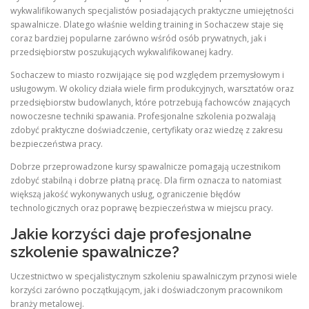
wykwalifikowanych specjalistów posiadających praktyczne umiejętności
spawalnicze. Dlatego właśnie welding training in Sochaczew staje się
coraz bardziej popularne zarówno wśród osób prywatnych, jak i
przedsiębiorstw poszukujących wykwalifikowanej kadry.
Sochaczew to miasto rozwijające się pod względem przemysłowym i
usługowym. W okolicy działa wiele firm produkcyjnych, warsztatów oraz
przedsiębiorstw budowlanych, które potrzebują fachowców znających
nowoczesne techniki spawania. Profesjonalne szkolenia pozwalają
zdobyć praktyczne doświadczenie, certyfikaty oraz wiedzę z zakresu
bezpieczeństwa pracy.
Dobrze przeprowadzone kursy spawalnicze pomagają uczestnikom
zdobyć stabilną i dobrze płatną pracę. Dla firm oznacza to natomiast
większą jakość wykonywanych usług, ograniczenie błędów
technologicznych oraz poprawę bezpieczeństwa w miejscu pracy.
Jakie korzyści daje profesjonalne
szkolenie spawalnicze?
Uczestnictwo w specjalistycznym szkoleniu spawalniczym przynosi wiele
korzyści zarówno początkującym, jak i doświadczonym pracownikom
branży metalowej.