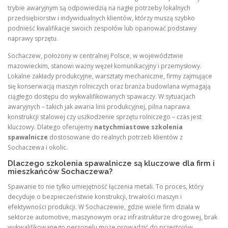
trybie awaryjnym są odpowiedzią na nagłe potrzeby lokalnych
przedsiębiorstw i indywidualnych klientów, którzy muszą szybko
podnieść kwalifikacje swoich zespołów lub opanować podstawy
naprawy sprzętu.
Sochaczew, położony w centralnej Polsce, w województwie
mazowieckim, stanowi ważny węzeł komunikacyjny i przemysłowy.
Lokalne zakłady produkcyjne, warsztaty mechaniczne, firmy zajmujące
się konserwacją maszyn rolniczych oraz branża budowlana wymagają
ciągłego dostępu do wykwalifikowanych spawaczy. W sytuacjach
awaryjnych – takich jak awaria linii produkcyjnej, pilna naprawa
konstrukcji stalowej czy uszkodzenie sprzętu rolniczego – czas jest
kluczowy. Dlatego oferujemy
natychmiastowe szkolenia
spawalnicze
dostosowane do realnych potrzeb klientów z
Sochaczewa i okolic.
Dlaczego szkolenia spawalnicze są kluczowe dla firm i
mieszkańców Sochaczewa?
Spawanie to nie tylko umiejętność łączenia metali. To proces, który
decyduje o bezpieczeństwie konstrukcji, trwałości maszyn i
efektywności produkcji. W Sochaczewie, gdzie wiele firm działa w
sektorze automotive, maszynowym oraz infrastrukturze drogowej, brak
wykwalifikowanego personelu może prowadzić do przestojów