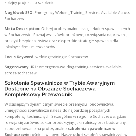
kolejny projekt lub szkolenie.
Nagłówek SEO:
Emergency Welding Training Services Available Across
Sochaczew
Meta Description:
Odkryj profesjonalne usługi szkoleń spawalniczych
w Sochaczewie. Poznaj wskazówki branżowe, rozwiązania naprawcze,
praktyki bezpieczeństwa oraz eksperckie strategie spawania dla
lokalnych firm i mieszkańców.
Focus Keyword:
welding training in Sochaczew
Sugerowany URL:
emergency-welding-training-services-available-
across-sochaczew
Szkolenia Spawalnicze w Trybie Awaryjnym
Dostępne na Obszarze Sochaczewa –
Kompleksowy Przewodnik
W dzisiejszym dynamicznym świecie przemysłu i budownictwa,
umiejętności spawalnicze należą do najbardziej pożądanych
kompetencji technicznych. Szczególnie w regionie Sochaczewa, gdzie
rozwija się zarówno sektor produkcyjny, jak i rolniczy oraz budowlany,
zapotrzebowanie na profesjonalne
szkolenia spawalnicze w
Sochaczewie
rośnie lawinowo. Nasze usługi szkoleń spawalniczych w