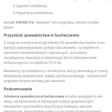
Egzamin i certyfikacja
Wsparcie poszkoleniowe
Kontakt:
570 933 114
– działamy 7 dni w tygodniu, również w trybie
pilnym.
Przyszłość spawalnictwa w Sochaczewie
Z uwagi na rozwój technologii Industry 4.0, spawalnictwo będzie coraz
bardziej zautomatyzowane. Jednak rola człowieka – szczególnie w
warunkach niestandardowych i naprawczych – pozostanie
niezastąpiona. Inwestycja w szkolenia już dziś to zabezpieczenie
konkurencyjności na najbliższe 10-15 lat.
Mieszkańcy i przedsiębiorcy z Sochaczewa, którzy zainwestują w rozwój
kompetencji spawalniczych, zyskają ogromną przewagę – zarówno pod
względem bezpieczeństwa, jak i ekonomii.
Podsumowanie
Szkolenia spawalnicze w Sochaczewie
w trybie awaryjnym to nie
luksus, ale konieczność w dzisiejszych realiach gospodarczych.
Niezależnie czy prowadzisz dużą firmę produkcyjną, warsztat
mechaniczny, gospodarstwo rolne, czy po prostu chcesz opanować