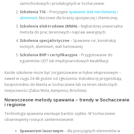
samochodowych i produkcyjnych w Sochaczewie.
Szkolenia TIG
– Precyzyjne
spawanie stali nierdzewnej i
aluminium
, kluczowe dla branży spożywczej i chemicznej.
Szkolenia elektrodowe (MMA)
– Najbardziej uniwersalna
metoda do prac terenowych i napraw awaryjnych.
Szkolenia specjalistyczne
– Spawanie rur, konstrukcji
nośnych, aluminium, stali hartowanej.
Szkolenia BHP i certyfikacyjne
– Przygotowanie do
egzaminów UDT lub międzynarodowych kwalifikacji.
Każde szkolenie może być zorganizowane w trybie ekspresowym –
nawet w ciągu 24-48 godzin od zgłoszenia. Instruktorzy przyjeżdżają
bezpośrednio do klienta w Sochaczewie lub na teren okolicznych
miejscowości (Żabia Wola, Kampinos, Brochów).
Nowoczesne metody spawania – trendy w Sochaczewie
i regionie
Technologia spawania ewoluuje bardzo szybko. W Sochaczewie
obserwujemy rosnące zainteresowanie:
Spawaniem laserowym
– dla precyzyjnych elementów w