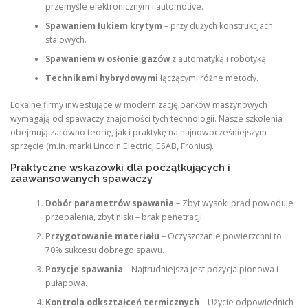
przemyśle elektronicznym i automotive.
Spawaniem łukiem krytym
– przy dużych konstrukcjach
stalowych.
Spawaniem w osłonie gazów
z automatyką i robotyką.
Technikami hybrydowymi
łączącymi różne metody.
Lokalne firmy inwestujące w modernizację parków maszynowych
wymagają od spawaczy znajomości tych technologii. Nasze szkolenia
obejmują zarówno teorię, jak i praktykę na najnowocześniejszym
sprzęcie (m.in. marki Lincoln Electric, ESAB, Fronius).
Praktyczne wskazówki dla początkujących i
zaawansowanych spawaczy
Dobór parametrów spawania
– Zbyt wysoki prąd powoduje
przepalenia, zbyt niski – brak penetracji.
Przygotowanie materiału
– Oczyszczanie powierzchni to
70% sukcesu dobrego spawu.
Pozycje spawania
– Najtrudniejsza jest pozycja pionowa i
pułapowa.
Kontrola odkształceń termicznych
– Użycie odpowiednich