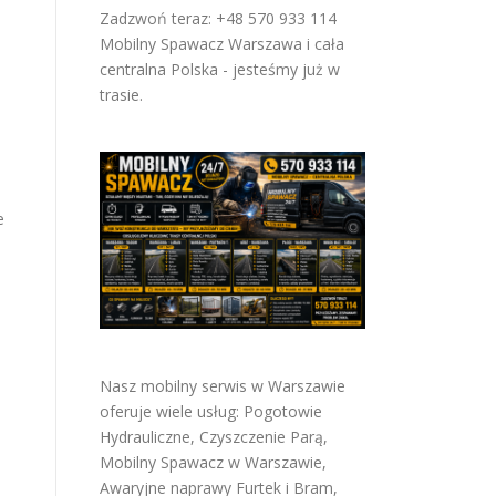
Zadzwoń teraz: +48 570 933 114
Mobilny Spawacz Warszawa i cała
centralna Polska - jesteśmy już w
trasie.
e
i
Nasz mobilny serwis w Warszawie
oferuje wiele usług:
Pogotowie
Hydrauliczne
,
Czyszczenie Parą
,
Mobilny Spawacz w Warszawie
,
Awaryjne naprawy Furtek i Bram
,