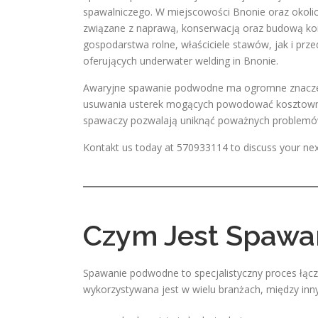
spawalniczego. W miejscowości Bnonie oraz okolic
związane z naprawą, konserwacją oraz budową kon
gospodarstwa rolne, właściciele stawów, jak i prze
oferujących underwater welding in Bnonie.
Awaryjne spawanie podwodne ma ogromne znaczeni
usuwania usterek mogących powodować kosztowne
spawaczy pozwalają uniknąć poważnych problemów 
Kontakt us today at 570933114 to discuss your nex
Czym Jest Spawa
Spawanie podwodne to specjalistyczny proces łąc
wykorzystywana jest w wielu branżach, między inn