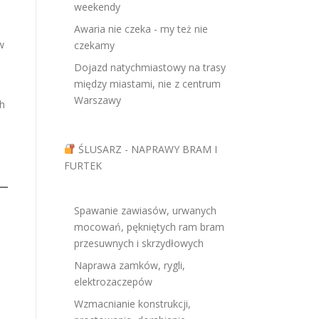
weekendy
Awaria nie czeka - my też nie
w
czekamy
Dojazd natychmiastowy na trasy
między miastami, nie z centrum
Warszawy
h
ŚLUSARZ - NAPRAWY BRAM I
FURTEK
Spawanie zawiasów, urwanych
mocowań, pękniętych ram bram
przesuwnych i skrzydłowych
Naprawa zamków, rygli,
elektrozaczepów
Wzmacnianie konstrukcji,