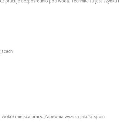
z pracuje bezpośrednio pod wodą. Technika ta jest szybka i
jscach.
 wokół miejsca pracy. Zapewnia wyższą jakość spoin.