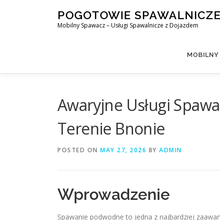
Skip
POGOTOWIE SPAWALNICZ
to
Mobilny Spawacz – Usługi Spawalnicze z Dojazdem
content
MOBILNY
Awaryjne Usługi Spaw
Terenie Bnonie
POSTED ON
MAY 27, 2026
BY
ADMIN
Wprowadzenie
Spawanie podwodne to jedna z najbardziej zaawa