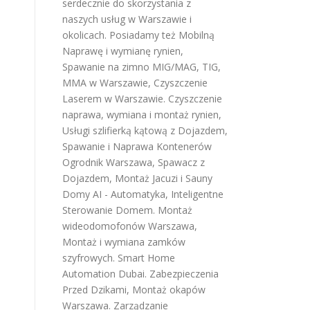
serdecznie do skorzystania z
naszych usług w Warszawie i
okolicach. Posiadamy też
Mobilną
Naprawę i wymianę rynien
,
Spawanie na zimno MIG/MAG, TIG,
MMA w Warszawie
,
Czyszczenie
Laserem w Warszawie
.
Czyszczenie
naprawa, wymiana i montaż rynien
,
Usługi szlifierką kątową z Dojazdem
,
Spawanie i Naprawa Kontenerów
Ogrodnik Warszawa
,
Spawacz z
Dojazdem
,
Montaż Jacuzi i Sauny
Domy AI - Automatyka, Inteligentne
Sterowanie Domem
.
Montaż
wideodomofonów Warszawa
,
Montaż i wymiana zamków
szyfrowych
.
Smart Home
Automation Dubai
.
Zabezpieczenia
Przed Dzikami
,
Montaż okapów
Warszawa
.
Zarządzanie