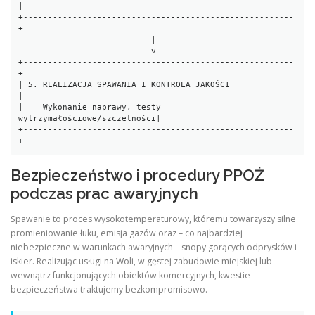
|

+-------------------------------------------------------
+

                           |

                           v

+-------------------------------------------------------
+

| 5. REALIZACJA SPAWANIA I KONTROLA JAKOŚCI             
|

|    Wykonanie naprawy, testy 
wytrzymałościowe/szczelności|

+-------------------------------------------------------
Bezpieczeństwo i procedury PPOŻ
podczas prac awaryjnych
Spawanie to proces wysokotemperaturowy, któremu towarzyszy silne
promieniowanie łuku, emisja gazów oraz – co najbardziej
niebezpieczne w warunkach awaryjnych – snopy gorących odprysków i
iskier. Realizując usługi na Woli, w gęstej zabudowie miejskiej lub
wewnątrz funkcjonujących obiektów komercyjnych, kwestie
bezpieczeństwa traktujemy bezkompromisowo.