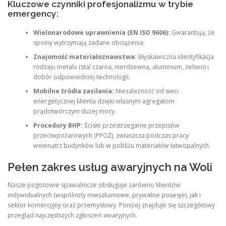
Kluczowe czynniki profesjonalizmu w trybie
emergency:
Wielonarodowe uprawnienia (EN ISO 9606):
Gwarantują, że
spoiny wytrzymają zadane obciążenia.
Znajomość materiałoznawstwa:
Błyskawiczna identyfikacja
rodzaju metalu (stal czarna, nierdzewna, aluminium, żeliwo) i
dobór odpowiedniej technologii.
Mobilne źródła zasilania:
Niezależność od sieci
energetycznej klienta dzięki własnym agregatom
prądotwórczym dużej mocy.
Procedury BHP:
Ścisłe przestrzeganie przepisów
przeciwpożarowych (PPOŻ), zwłaszcza podczas pracy
wewnątrz budynków lub w pobliżu materiałów łatwopalnych.
Pełen zakres usług awaryjnych na Woli
Nasze pogotowie spawalnicze obsługuje zarówno klientów
indywidualnych (wspólnoty mieszkaniowe, prywatne posesje), jak i
sektor komercyjny oraz przemysłowy. Poniżej znajduje się szczegółowy
przegląd najczęstszych zgłoszeń awaryjnych.