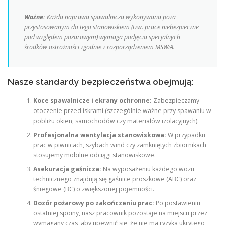
Ważne:
Każda naprawa spawalnicza wykonywana poza
przystosowanym do tego stanowiskiem (tzw. prace niebezpieczne
pod względem pożarowym) wymaga podjęcia specjalnych
środków ostrożności zgodnie z rozporządzeniem MSWiA.
Nasze standardy bezpieczeństwa obejmują:
Koce spawalnicze i ekrany ochronne:
Zabezpieczamy
otoczenie przed iskrami (szczególnie ważne przy spawaniu w
pobliżu okien, samochodów czy materiałów izolacyjnych).
Profesjonalna wentylacja stanowiskowa:
W przypadku
prac w piwnicach, szybach wind czy zamkniętych zbiornikach
stosujemy mobilne odciągi stanowiskowe.
Asekuracja gaśnicza:
Na wyposażeniu każdego wozu
technicznego znajdują się gaśnice proszkowe (ABC) oraz
śniegowe (BC) o zwiększonej pojemności.
Dozór pożarowy po zakończeniu prac:
Po postawieniu
ostatniej spoiny, nasz pracownik pozostaje na miejscu przez
wymagany czas, aby upewnić się, że nie ma ryzyka ukrytego