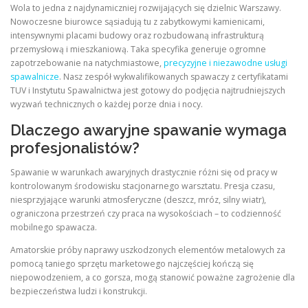
Wola to jedna z najdynamiczniej rozwijających się dzielnic Warszawy.
Nowoczesne biurowce sąsiadują tu z zabytkowymi kamienicami,
intensywnymi placami budowy oraz rozbudowaną infrastrukturą
przemysłową i mieszkaniową. Taka specyfika generuje ogromne
zapotrzebowanie na natychmiastowe,
precyzyjne i niezawodne usługi
spawalnicze
. Nasz zespół wykwalifikowanych spawaczy z certyfikatami
TUV i Instytutu Spawalnictwa jest gotowy do podjęcia najtrudniejszych
wyzwań technicznych o każdej porze dnia i nocy.
Dlaczego awaryjne spawanie wymaga
profesjonalistów?
Spawanie w warunkach awaryjnych drastycznie różni się od pracy w
kontrolowanym środowisku stacjonarnego warsztatu. Presja czasu,
niesprzyjające warunki atmosferyczne (deszcz, mróz, silny wiatr),
ograniczona przestrzeń czy praca na wysokościach – to codzienność
mobilnego spawacza.
Amatorskie próby naprawy uszkodzonych elementów metalowych za
pomocą taniego sprzętu marketowego najczęściej kończą się
niepowodzeniem, a co gorsza, mogą stanowić poważne zagrożenie dla
bezpieczeństwa ludzi i konstrukcji.