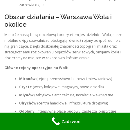
zarzewia ognia.
Obszar działania – Warszawa Wola i
okolice
Mimo że naszą bazą docelową i priorytetem jest dzielnica Wola, nasze
mobilne ekipy spawalnicze obsługują również rejony bezpośrednio z
nią graniczące. Dzięki doskonałej znajomości topografii miasta oraz
strategicznemu rozlokowaniu pojazdów serwisowych, omijamy korki i
docieramy na miejsce w rekordowo krótkim czasie.
Główne rejony operacyjne na Woli:
Miranów
(rejon przemysłowo-biurowy i mieszkaniowy)
Czyste
(węzły kolejowe, magazyny, nowe osiedla)
Młynów
(zabytkowa architektura, instalacje wewnętrzne)
Ulrychów
(centra handlowe, infrastruktura drogowa)
Odolany
(intensywne place budowy, zaplecza logistyczne)
Zadzwoń
Obsługujemy również pogranicze Woli z Bemowem, Żoliborzem,
Śródmieściem oraz Ochotą.