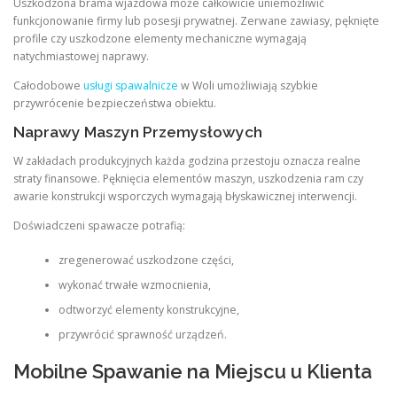
Uszkodzona brama wjazdowa może całkowicie uniemożliwić
funkcjonowanie firmy lub posesji prywatnej. Zerwane zawiasy, pęknięte
profile czy uszkodzone elementy mechaniczne wymagają
natychmiastowej naprawy.
Całodobowe
usługi spawalnicze
w Woli umożliwiają szybkie
przywrócenie bezpieczeństwa obiektu.
Naprawy Maszyn Przemysłowych
W zakładach produkcyjnych każda godzina przestoju oznacza realne
straty finansowe. Pęknięcia elementów maszyn, uszkodzenia ram czy
awarie konstrukcji wsporczych wymagają błyskawicznej interwencji.
Doświadczeni spawacze potrafią:
zregenerować uszkodzone części,
wykonać trwałe wzmocnienia,
odtworzyć elementy konstrukcyjne,
przywrócić sprawność urządzeń.
Mobilne Spawanie na Miejscu u Klienta