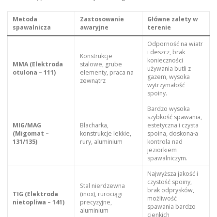
Metoda
Zastosowanie
Główne zalety w
spawalnicza
awaryjne
terenie
Odporność na wiatr
i deszcz, brak
Konstrukcje
konieczności
MMA (Elektroda
stalowe, grube
używania butli z
otulona – 111)
elementy, praca na
gazem, wysoka
zewnątrz
wytrzymałość
spoiny.
Bardzo wysoka
szybkość spawania,
MIG/MAG
Blacharka,
estetyczna i czysta
(Migomat –
konstrukcje lekkie,
spoina, doskonała
131/135)
rury, aluminium
kontrola nad
jeziorkiem
spawalniczym.
Najwyższa jakość i
czystość spoiny,
Stal nierdzewna
brak odprysków,
TIG (Elektroda
(inox), rurociągi
możliwość
nietopliwa – 141)
precyzyjne,
spawania bardzo
aluminium
cienkich