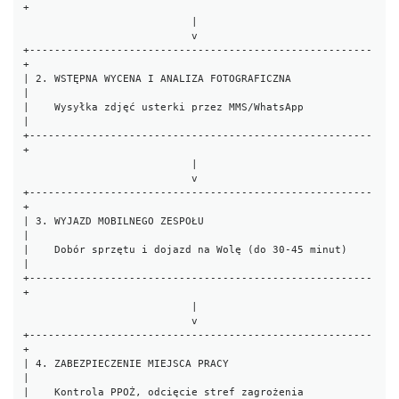
+

                           |

                           v

+-------------------------------------------------------
+

| 2. WSTĘPNA WYCENA I ANALIZA FOTOGRAFICZNA             
|

|    Wysyłka zdjęć usterki przez MMS/WhatsApp           
|

+-------------------------------------------------------
+

                           |

                           v

+-------------------------------------------------------
+

| 3. WYJAZD MOBILNEGO ZESPOŁU                           
|

|    Dobór sprzętu i dojazd na Wolę (do 30-45 minut)    
|

+-------------------------------------------------------
+

                           |

                           v

+-------------------------------------------------------
+

| 4. ZABEZPIECZENIE MIEJSCA PRACY                       
|

|    Kontrola PPOŻ, odcięcie stref zagrożenia           