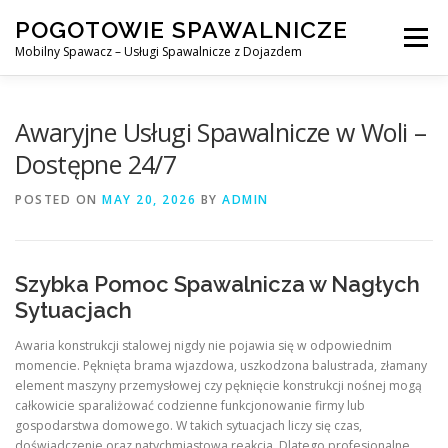
Skip
POGOTOWIE SPAWALNICZE
to
Menu
content
Mobilny Spawacz – Usługi Spawalnicze z Dojazdem
MOBILNY SPAWACZ
WARSZAWA
SPAWACZ
Awaryjne Usługi Spawalnicze w Woli –
Dostępne 24/7
SPAWANIE MIG/MAG (GMAW)
NASZE USŁUGI
POSTED ON
MAY 20, 2026
BY
ADMIN
KONTAKT
Szybka Pomoc Spawalnicza w Nagłych
Sytuacjach
Awaria konstrukcji stalowej nigdy nie pojawia się w odpowiednim
momencie. Pęknięta brama wjazdowa, uszkodzona balustrada, złamany
element maszyny przemysłowej czy pęknięcie konstrukcji nośnej mogą
całkowicie sparaliżować codzienne funkcjonowanie firmy lub
gospodarstwa domowego. W takich sytuacjach liczy się czas,
doświadczenie oraz natychmiastowa reakcja. Dlatego profesjonalne