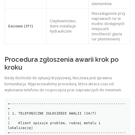
elementów.
Niezastąpione przy
naprawach rur w
Ciepłownictwo,
trudno dostępnych
Gazowe (311)
stare instalacje
miejscach
hydrauliczne
(możliwość gięcia
rur płomieniem).
Procedura zgłoszenia awarii krok po
kroku
Kiedy dochodzi do sytuacji kryzysowej, kluczowa jest sprawna
komunikacja. Wypracowaliśmy procedurę, która skraca czas od
wykonania telefonu do rozpoczęcia prac naprawczych do minimum.
+-------------------------------------------------------
+

| 1. TELEFONICZNE ZGŁOSZENIE AWALII (24/7)               
|

|    Klient opisuje problem, rodzaj metalu i 
lokalizację|

+-------------------------------------------------------