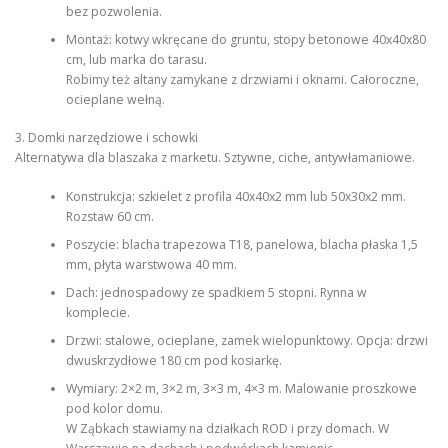
bez pozwolenia.
Montaż: kotwy wkręcane do gruntu, stopy betonowe 40x40x80
cm, lub marka do tarasu.
Robimy też altany zamykane z drzwiami i oknami. Całoroczne,
ocieplane wełną.
3. Domki narzędziowe i schowki
Alternatywa dla blaszaka z marketu. Sztywne, ciche, antywłamaniowe.
Konstrukcja: szkielet z profila 40x40x2 mm lub 50x30x2 mm.
Rozstaw 60 cm.
Poszycie: blacha trapezowa T18, panelowa, blacha płaska 1,5
mm, płyta warstwowa 40 mm.
Dach: jednospadowy ze spadkiem 5 stopni. Rynna w
komplecie.
Drzwi: stalowe, ocieplane, zamek wielopunktowy. Opcja: drzwi
dwuskrzydłowe 180 cm pod kosiarkę.
Wymiary: 2×2 m, 3×2 m, 3×3 m, 4×3 m. Malowanie proszkowe
pod kolor domu.
W Ząbkach stawiamy na działkach ROD i przy domach. W