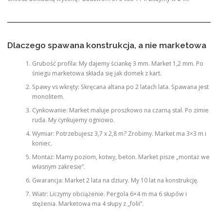
Dlaczego spawana konstrukcja, a nie marketowa
Grubość profila: My dajemy ściankę 3 mm. Market 1,2 mm. Po
śniegu marketowa składa się jak domek z kart.
Spawy vs wkręty: Skręcana altana po 2 latach lata. Spawana jest
monolitem.
Cynkowanie: Market maluje proszkowo na czarną stal. Po zimie
ruda. My cynkujemy ogniowo.
Wymiar: Potrzebujesz 3,7 x 2,8 m? Zrobimy. Market ma 3×3 m i
koniec.
Montaż: Mamy poziom, kotwy, beton. Market pisze „montaż we
własnym zakresie”.
Gwarancja: Market 2 lata na dziury. My 10 lat na konstrukcję.
Wiatr: Liczymy obciążenie. Pergola 6×4 m ma 6 słupów i
stężenia. Marketowa ma 4 słupy z „folii”.