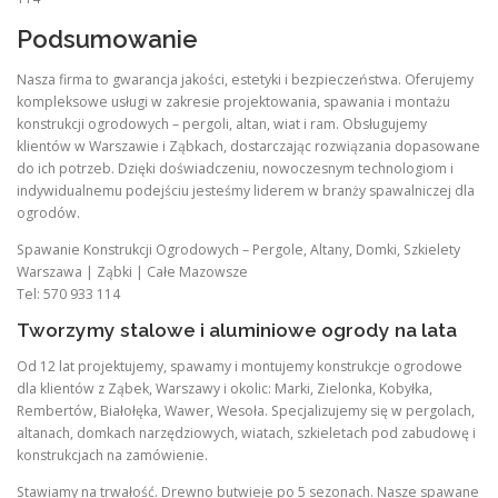
Podsumowanie
Nasza firma to gwarancja jakości, estetyki i bezpieczeństwa. Oferujemy
kompleksowe usługi w zakresie projektowania, spawania i montażu
konstrukcji ogrodowych – pergoli, altan, wiat i ram. Obsługujemy
klientów w Warszawie i Ząbkach, dostarczając rozwiązania dopasowane
do ich potrzeb. Dzięki doświadczeniu, nowoczesnym technologiom i
indywidualnemu podejściu jesteśmy liderem w branży spawalniczej dla
ogrodów.
Spawanie Konstrukcji Ogrodowych – Pergole, Altany, Domki, Szkielety
Warszawa | Ząbki | Całe Mazowsze
Tel: 570 933 114
Tworzymy stalowe i aluminiowe ogrody na lata
Od 12 lat projektujemy, spawamy i montujemy konstrukcje ogrodowe
dla klientów z Ząbek, Warszawy i okolic: Marki, Zielonka, Kobyłka,
Rembertów, Białołęka, Wawer, Wesoła. Specjalizujemy się w pergolach,
altanach, domkach narzędziowych, wiatach, szkieletach pod zabudowę i
konstrukcjach na zamówienie.
Stawiamy na trwałość. Drewno butwieje po 5 sezonach. Nasze spawane