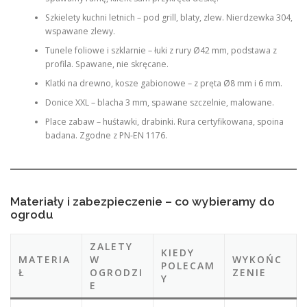
Szkielety kuchni letnich – pod grill, blaty, zlew. Nierdzewka 304,
wspawane zlewy.
Tunele foliowe i szklarnie – łuki z rury Ø42 mm, podstawa z
profila. Spawane, nie skręcane.
Klatki na drewno, kosze gabionowe – z pręta Ø8 mm i 6 mm.
Donice XXL – blacha 3 mm, spawane szczelnie, malowane.
Place zabaw – huśtawki, drabinki. Rura certyfikowana, spoina
badana. Zgodne z PN-EN 1176.
Materiały i zabezpieczenie – co wybieramy do
ogrodu
ZALETY
KIEDY
MATERIA
W
WYKOŃC
POLECAM
Ł
OGRODZI
ZENIE
Y
E