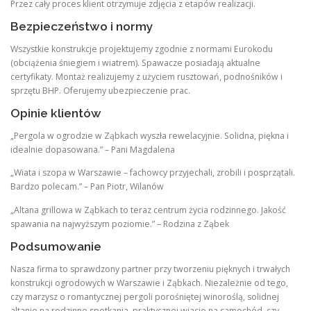
Przez cały proces klient otrzymuje zdjęcia z etapów realizacji.
Bezpieczeństwo i normy
Wszystkie konstrukcje projektujemy zgodnie z normami Eurokodu
(obciążenia śniegiem i wiatrem). Spawacze posiadają aktualne
certyfikaty. Montaż realizujemy z użyciem rusztowań, podnośników i
sprzętu BHP. Oferujemy ubezpieczenie prac.
Opinie klientów
„Pergola w ogrodzie w Ząbkach wyszła rewelacyjnie. Solidna, piękna i
idealnie dopasowana.” – Pani Magdalena
„Wiata i szopa w Warszawie – fachowcy przyjechali, zrobili i posprzątali.
Bardzo polecam.” – Pan Piotr, Wilanów
„Altana grillowa w Ząbkach to teraz centrum życia rodzinnego. Jakość
spawania na najwyższym poziomie.” – Rodzina z Ząbek
Podsumowanie
Nasza firma to sprawdzony partner przy tworzeniu pięknych i trwałych
konstrukcji ogrodowych w Warszawie i Ząbkach. Niezależnie od tego,
czy marzysz o romantycznej pergoli porośniętej winoroślą, solidnej
altanie na rodzinne spotkania, praktycznej wiacie na samochód, czy