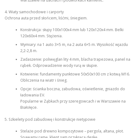
Warszawie na dachach i podwórkach kamienic.
4. Wiaty samochodowe i carporty
Ochrona auta przed słońcem, liśćmi, śniegiem.
Konstrukcja: słupy 100x100x4 mm lub 120x120x4 mm. Belki
120x60x4 mm. Stężenia.
Wymiary: na 1 auto 3×5 m, na 2 auta 6×5 m. Wysokość wjazdu
2,2-2,8 m.
Zadaszenie: poliwęglan lity 4 mm, blacha trapezowa, panel na
rąbek. Odprowadzenie wody rurą w słupie.
Kotwienie: fundamenty punktowe 50x50x100 cm z kotwą M16.
Obliczenia na wiatr i śnieg.
Opcje: ścianka boczna, zabudowa, oświetlenie, gniazdo do
ładowania EV.
Popularne w Ząbkach przy szeregowcach i w Warszawie na
Białołęce.
5. Szkielety pod zabudowę i konstrukcje nietypowe
Stelaże pod drewno kompozytowe – pergola, altana, płot.
Spawamy ramę, klient sam przykręca deskę.