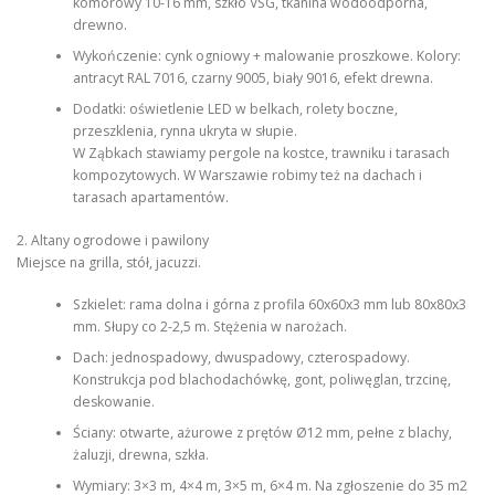
komorowy 10-16 mm, szkło VSG, tkanina wodoodporna,
drewno.
Wykończenie: cynk ogniowy + malowanie proszkowe. Kolory:
antracyt RAL 7016, czarny 9005, biały 9016, efekt drewna.
Dodatki: oświetlenie LED w belkach, rolety boczne,
przeszklenia, rynna ukryta w słupie.
W Ząbkach stawiamy pergole na kostce, trawniku i tarasach
kompozytowych. W Warszawie robimy też na dachach i
tarasach apartamentów.
2. Altany ogrodowe i pawilony
Miejsce na grilla, stół, jacuzzi.
Szkielet: rama dolna i górna z profila 60x60x3 mm lub 80x80x3
mm. Słupy co 2-2,5 m. Stężenia w narożach.
Dach: jednospadowy, dwuspadowy, czterospadowy.
Konstrukcja pod blachodachówkę, gont, poliwęglan, trzcinę,
deskowanie.
Ściany: otwarte, ażurowe z prętów Ø12 mm, pełne z blachy,
żaluzji, drewna, szkła.
Wymiary: 3×3 m, 4×4 m, 3×5 m, 6×4 m. Na zgłoszenie do 35 m2