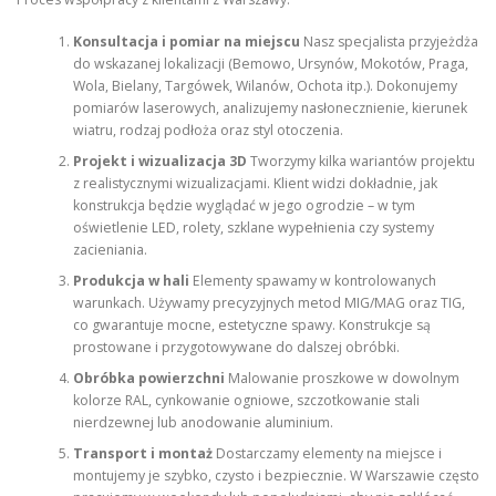
Konsultacja i pomiar na miejscu
Nasz specjalista przyjeżdża
do wskazanej lokalizacji (Bemowo, Ursynów, Mokotów, Praga,
Wola, Bielany, Targówek, Wilanów, Ochota itp.). Dokonujemy
pomiarów laserowych, analizujemy nasłonecznienie, kierunek
wiatru, rodzaj podłoża oraz styl otoczenia.
Projekt i wizualizacja 3D
Tworzymy kilka wariantów projektu
z realistycznymi wizualizacjami. Klient widzi dokładnie, jak
konstrukcja będzie wyglądać w jego ogrodzie – w tym
oświetlenie LED, rolety, szklane wypełnienia czy systemy
zacieniania.
Produkcja w hali
Elementy spawamy w kontrolowanych
warunkach. Używamy precyzyjnych metod MIG/MAG oraz TIG,
co gwarantuje mocne, estetyczne spawy. Konstrukcje są
prostowane i przygotowywane do dalszej obróbki.
Obróbka powierzchni
Malowanie proszkowe w dowolnym
kolorze RAL, cynkowanie ogniowe, szczotkowanie stali
nierdzewnej lub anodowanie aluminium.
Transport i montaż
Dostarczamy elementy na miejsce i
montujemy je szybko, czysto i bezpiecznie. W Warszawie często