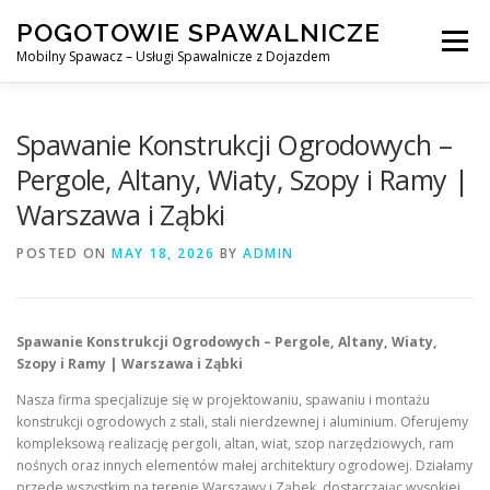
Skip
POGOTOWIE SPAWALNICZE
to
Menu
content
Mobilny Spawacz – Usługi Spawalnicze z Dojazdem
MOBILNY SPAWACZ
WARSZAWA
SPAWACZ
Spawanie Konstrukcji Ogrodowych –
Pergole, Altany, Wiaty, Szopy i Ramy |
Warszawa i Ząbki
SPAWANIE MIG/MAG (GMAW)
NASZE USŁUGI
POSTED ON
MAY 18, 2026
BY
ADMIN
KONTAKT
Spawanie Konstrukcji Ogrodowych – Pergole, Altany, Wiaty,
Szopy i Ramy | Warszawa i Ząbki
Nasza firma specjalizuje się w projektowaniu, spawaniu i montażu
konstrukcji ogrodowych z stali, stali nierdzewnej i aluminium. Oferujemy
kompleksową realizację pergoli, altan, wiat, szop narzędziowych, ram
nośnych oraz innych elementów małej architektury ogrodowej. Działamy
przede wszystkim na terenie Warszawy i Ząbek, dostarczając wysokiej