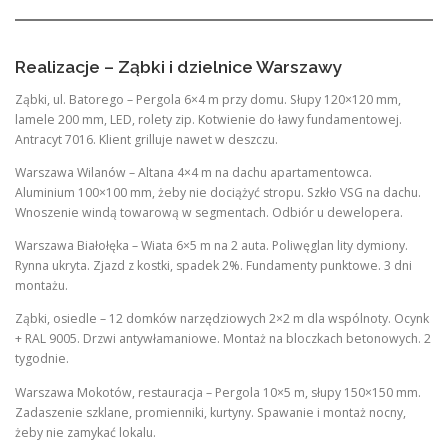
Realizacje – Ząbki i dzielnice Warszawy
Ząbki, ul. Batorego – Pergola 6×4 m przy domu. Słupy 120×120 mm,
lamele 200 mm, LED, rolety zip. Kotwienie do ławy fundamentowej.
Antracyt 7016. Klient grilluje nawet w deszczu.
Warszawa Wilanów – Altana 4×4 m na dachu apartamentowca.
Aluminium 100×100 mm, żeby nie dociążyć stropu. Szkło VSG na dachu.
Wnoszenie windą towarową w segmentach. Odbiór u dewelopera.
Warszawa Białołęka – Wiata 6×5 m na 2 auta. Poliwęglan lity dymiony.
Rynna ukryta. Zjazd z kostki, spadek 2%. Fundamenty punktowe. 3 dni
montażu.
Ząbki, osiedle – 12 domków narzędziowych 2×2 m dla wspólnoty. Ocynk
+ RAL 9005. Drzwi antywłamaniowe. Montaż na bloczkach betonowych. 2
tygodnie.
Warszawa Mokotów, restauracja – Pergola 10×5 m, słupy 150×150 mm.
Zadaszenie szklane, promienniki, kurtyny. Spawanie i montaż nocny,
żeby nie zamykać lokalu.