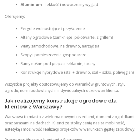
Aluminium
– lekkość i nowoczesny wygląd
Oferujemy:
Pergole wolnostojące i przyścienne
Altany ogrodowe (zamknięte, półotwarte, z grillem)
Wiaty samochodowe, na drewno, narzędzia
Szopy i pomieszczenia gospodarcze
Ramy nośne pod pnącza, szklarnie, tarasy
Konstrukcje hybrydowe (stal + drewno, stal + szkło, poliwęglan)
Wszystkie projekty dostosowujemy do warunków gruntowych, stylu
ogrodu, norm budowlanych i indywidualnych oczekiwań klienta.
Jak realizujemy konstrukcje ogrodowe dla
klientów z Warszawy?
Warszawa to miasto z wieloma nowymi osiedlami, domami z ogródkami
oraz tarasami na dachach. Klienci ze stolicy cenią nas za mobilność,
estetykę i możliwość realizacji projektów w warunkach gęstej zabudowy.
Proces współpracy z klientami z Warszawy: