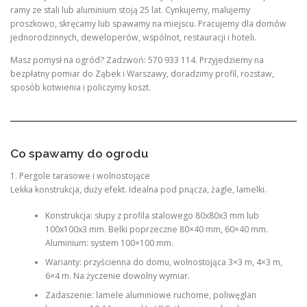
ramy ze stali lub aluminium stoją 25 lat. Cynkujemy, malujemy
proszkowo, skręcamy lub spawamy na miejscu. Pracujemy dla domów
jednorodzinnych, deweloperów, wspólnot, restauracji i hoteli.
Masz pomysł na ogród? Zadzwoń: 570 933 114. Przyjedziemy na
bezpłatny pomiar do Ząbek i Warszawy, doradzimy profil, rozstaw,
sposób kotwienia i policzymy koszt.
Co spawamy do ogrodu
1. Pergole tarasowe i wolnostojące
Lekka konstrukcja, duży efekt. Idealna pod pnącza, żagle, lamelki.
Konstrukcja: słupy z profila stalowego 80x80x3 mm lub
100x100x3 mm. Belki poprzeczne 80×40 mm, 60×40 mm.
Aluminium: system 100×100 mm.
Warianty: przyścienna do domu, wolnostojąca 3×3 m, 4×3 m,
6×4 m. Na życzenie dowolny wymiar.
Zadaszenie: lamele aluminiowe ruchome, poliwęglan