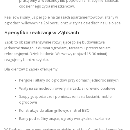
pracujemy w weekendy lub popołudniami, aby nie zakłócać
codziennego życia mieszkańców.
Realizowaliśmy już pergole na tarasach apartamentowców, altany w
ogrodach willowych na Żoliborzu oraz wiaty na osiedlach na Białołęce.
Specyfika realizacji w Ząbkach
Ząbki to obszar intensywnie rozwijającego się budownictwa
jednorodzinnego, z dużymi ogrodami, tarasami i przestrzeniami
rekreacyjnymi. Dzięki bliskości Warszawy (dojazd 15-30 minut)
reagujemy bardzo szybko.
Dla klientów z Ząbek oferujemy:
Pergole i altany do ogrodów przy domach jednorodzinnych
Wiaty na samochód, rowery, narzędzia i drewno opałowe
Szopy gospodarcze i pomieszczenia na kosiarki, meble
ogrodowe
Konstrukcje do altan grillowych i stref BBQ
Ramy pod rośliny pnące, ogrody wertykalne i szklarnie
W Ząbkach często wykonujemy projekty „pod klucz” – od fundamentów