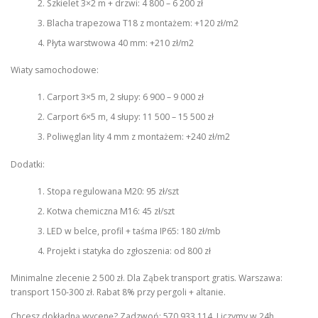
Szkielet 3×2 m + drzwi: 4 800 – 6 200 zł
Blacha trapezowa T18 z montażem: +120 zł/m2
Płyta warstwowa 40 mm: +210 zł/m2
Wiaty samochodowe:
Carport 3×5 m, 2 słupy: 6 900 – 9 000 zł
Carport 6×5 m, 4 słupy: 11 500 – 15 500 zł
Poliwęglan lity 4 mm z montażem: +240 zł/m2
Dodatki:
Stopa regulowana M20: 95 zł/szt
Kotwa chemiczna M16: 45 zł/szt
LED w belce, profil + taśma IP65: 180 zł/mb
Projekt i statyka do zgłoszenia: od 800 zł
Minimalne zlecenie 2 500 zł. Dla Ząbek transport gratis. Warszawa:
transport 150-300 zł. Rabat 8% przy pergoli + altanie.
Chcesz dokładną wycenę? Zadzwoń: 570 933 114. Liczymy w 24h.