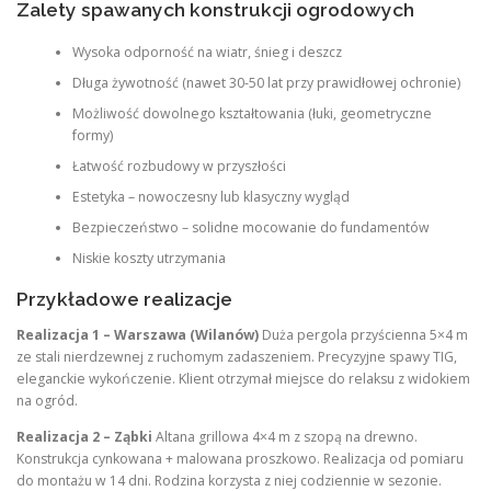
Zalety spawanych konstrukcji ogrodowych
Wysoka odporność na wiatr, śnieg i deszcz
Długa żywotność (nawet 30-50 lat przy prawidłowej ochronie)
Możliwość dowolnego kształtowania (łuki, geometryczne
formy)
Łatwość rozbudowy w przyszłości
Estetyka – nowoczesny lub klasyczny wygląd
Bezpieczeństwo – solidne mocowanie do fundamentów
Niskie koszty utrzymania
Przykładowe realizacje
Realizacja 1 – Warszawa (Wilanów)
Duża pergola przyścienna 5×4 m
ze stali nierdzewnej z ruchomym zadaszeniem. Precyzyjne spawy TIG,
eleganckie wykończenie. Klient otrzymał miejsce do relaksu z widokiem
na ogród.
Realizacja 2 – Ząbki
Altana grillowa 4×4 m z szopą na drewno.
Konstrukcja cynkowana + malowana proszkowo. Realizacja od pomiaru
do montażu w 14 dni. Rodzina korzysta z niej codziennie w sezonie.