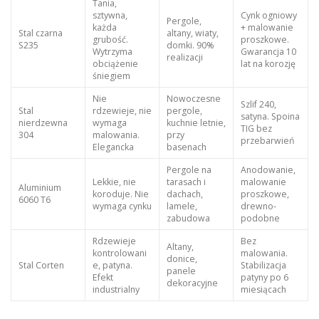
Tania,
sztywna,
Cynk ogniowy
Pergole,
każda
+ malowanie
Stal czarna
altany, wiaty,
grubość.
proszkowe.
S235
domki. 90%
Wytrzyma
Gwarancja 10
realizacji
obciążenie
lat na korozję
śniegiem
Nie
Nowoczesne
Szlif 240,
Stal
rdzewieje, nie
pergole,
satyna. Spoina
nierdzewna
wymaga
kuchnie letnie,
TIG bez
304
malowania.
przy
przebarwień
Elegancka
basenach
Pergole na
Anodowanie,
Lekkie, nie
tarasach i
malowanie
Aluminium
koroduje. Nie
dachach,
proszkowe,
6060 T6
wymaga cynku
lamele,
drewno-
zabudowa
podobne
Rdzewieje
Bez
Altany,
kontrolowani
malowania.
donice,
Stal Corten
e, patyna.
Stabilizacja
panele
Efekt
patyny po 6
dekoracyjne
industrialny
miesiącach