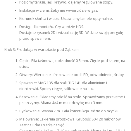
Poziomy tarasu. Jeśli krzywo, dajemy regulowane stopy.
Instalacje w ziemi. Żeby nie wwiercić się w gaz.
Kierunek słońca i wiatru. Ustawiamy lamele optymalnie.
Dostęp dla montażu. Czy wjedzie HDS.
Dostajesz rysunek 2D i wizualizację 3D. Widzisz swoją pergolę
przed spawaniem.
Krok 3: Produkcja w warsztacie pod Ząbkami
Cięcie: Piła taśmowa, dokładność 0,5 mm. Cięcie pod kątem, na
ucios.
Otwory: Wiercenie i frezowanie pod LED, odwodnienie, śruby.
Spawanie: MAG 135 dla stali, TIG 141 dla aluminium i
nierdzewki. Spoiny ciągłe, szlifowane na licu.
Pasowanie: Składamy całość na stole. Sprawdzamy przekątne i
płaszczyzny. Altana 4×4 m ma odchyłkę max 3 mm.
Cynkowanie: Wanna 7 m. Cała konstrukcja jedzie do ocynku.
Malowanie: Lakiernia proszkowa. Grubość 80-120 mikronów.
Test na udar i siatkę nacięć.
Czas: pergola 4×3 m – 7-10 dni roboczych. Altana 4×4 m – 10-14