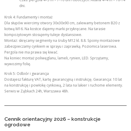
dni.
Krok 4: Fundamenty i montaż
Dla słupów wiercimy otwory 30x30x90 cm, zalewamy betonem B20 z
kotwą M16. Na kostce dajemy marki przykręcane. Na tarasie
kompozytowym stosujemy tuleje dystansowe.
Montaż: skręcamy segmenty na śruby M12 kl. 8.8. Spoiny montażowe
zabezpieczamy cynkiem w sprayu i zaprawką. Poziomica laserowa.
Pergola nie ma prawa się kiwać.
Na koniec montaż poliwęglanu, lameli, rynien, LED. Sprzątamy,
wywozimy folię.
Krok 5: Odbiór i gwarancja
Dostajesz fakturę VAT, kartę gwarancyjną i instrukcję. Gwarancja: 10 lat
na konstrukcję i powłokę cynkową, 2 lata na lakier i ruchome elementy.
Serwis w Ząbkach 24h, Warszawa 48h.
Cennik orientacyjny 2026 – konstrukcje
ogrodowe