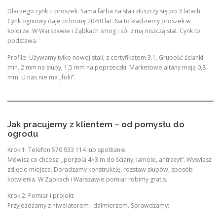
Dlaczego cynk + proszek: Sama farba na stali złuszczy się po 3 latach.
Cynk ogniowy daje ochronę 20-50 lat. Na to kładziemy proszek w
kolorze. W Warszawie i Ząbkach smog i sól zimą niszczą stal. Cynk to
podstawa.
Profile: Używamy tylko nowej stali, z certyfikatem 3.1. Grubość ścianki
min. 2 mm na słupy, 1,5 mm na poprzeczki. Marketowe altany mają 0,8
mm. U nas nie ma „folii”.
Jak pracujemy z klientem – od pomysłu do
ogrodu
Krok 1: Telefon 570 933 114 lub spotkanie
Mówisz co chcesz: „pergola 4×3 m do ściany, lamele, antracyt”. Wysyłasz
zdjęcie miejsca. Doradzamy konstrukcję, rozstaw słupów, sposób
kotwienia. W Ząbkach i Warszawie pomiar robimy gratis.
Krok 2: Pomiar i projekt
Przyjeżdżamy z niwelatorem i dalmierzem. Sprawdzamy: