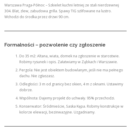
Warszawa Praga-Północ – Szkielet kuchni letniej ze stali nierdzewnej
304. Blat, zlew, zabudowa grilla. Spawy TIG szlifowane na lustro.
Wchodzi do środka przez drzwi 90 cm.
Formalności – pozwolenie czy zgłoszenie
Do 35 m2: Altana, wiata, domek na zgłoszenie w starostwie.
Robimy rysunek i opis. Załatwiamy w Ząbkach i Warszawie.
Pergola: Nie jest obiektem budowlanym, jeśli nie ma pełnego
dachu. Nie zgłaszasz.
Odległości: 3 m od granicy bez okien, 4 m z oknami. Ustawimy
dobrze.
Wspólnota: Dajemy projekt do uchwały. 95% przechodzi.
Konserwator: Śródmieście, Saska Kępa. Robimy konstrukcje w
kolorze elewacji, bezinwazyjne. Uzgadniamy.