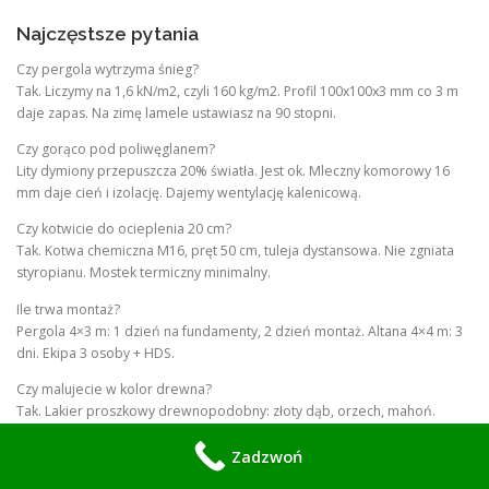
Najczęstsze pytania
Czy pergola wytrzyma śnieg?
Tak. Liczymy na 1,6 kN/m2, czyli 160 kg/m2. Profil 100x100x3 mm co 3 m
daje zapas. Na zimę lamele ustawiasz na 90 stopni.
Czy gorąco pod poliwęglanem?
Lity dymiony przepuszcza 20% światła. Jest ok. Mleczny komorowy 16
mm daje cień i izolację. Dajemy wentylację kalenicową.
Czy kotwicie do ocieplenia 20 cm?
Tak. Kotwa chemiczna M16, pręt 50 cm, tuleja dystansowa. Nie zgniata
styropianu. Mostek termiczny minimalny.
Ile trwa montaż?
Pergola 4×3 m: 1 dzień na fundamenty, 2 dzień montaż. Altana 4×4 m: 3
dni. Ekipa 3 osoby + HDS.
Czy malujecie w kolor drewna?
Tak. Lakier proszkowy drewnopodobny: złoty dąb, orzech, mahoń.
Odporny na UV.
Zadzwoń
Czy przyjedziecie tylko pospawać coś urwanego?