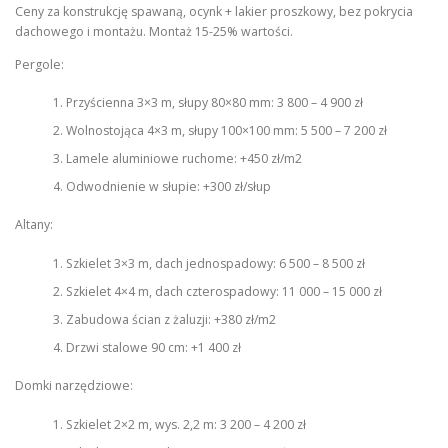
Ceny za konstrukcję spawaną, ocynk + lakier proszkowy, bez pokrycia
dachowego i montażu. Montaż 15-25% wartości.
Pergole:
Przyścienna 3×3 m, słupy 80×80 mm: 3 800 – 4 900 zł
Wolnostojąca 4×3 m, słupy 100×100 mm: 5 500 – 7 200 zł
Lamele aluminiowe ruchome: +450 zł/m2
Odwodnienie w słupie: +300 zł/słup
Altany:
Szkielet 3×3 m, dach jednospadowy: 6 500 – 8 500 zł
Szkielet 4×4 m, dach czterospadowy: 11 000 – 15 000 zł
Zabudowa ścian z żaluzji: +380 zł/m2
Drzwi stalowe 90 cm: +1 400 zł
Domki narzędziowe:
Szkielet 2×2 m, wys. 2,2 m: 3 200 – 4 200 zł