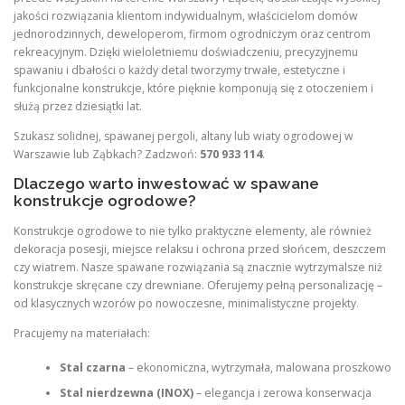
jakości rozwiązania klientom indywidualnym, właścicielom domów
jednorodzinnych, deweloperom, firmom ogrodniczym oraz centrom
rekreacyjnym. Dzięki wieloletniemu doświadczeniu, precyzyjnemu
spawaniu i dbałości o każdy detal tworzymy trwałe, estetyczne i
funkcjonalne konstrukcje, które pięknie komponują się z otoczeniem i
służą przez dziesiątki lat.
Szukasz solidnej, spawanej pergoli, altany lub wiaty ogrodowej w
Warszawie lub Ząbkach? Zadzwoń:
570 933 114
.
Dlaczego warto inwestować w spawane
konstrukcje ogrodowe?
Konstrukcje ogrodowe to nie tylko praktyczne elementy, ale również
dekoracja posesji, miejsce relaksu i ochrona przed słońcem, deszczem
czy wiatrem. Nasze spawane rozwiązania są znacznie wytrzymalsze niż
konstrukcje skręcane czy drewniane. Oferujemy pełną personalizację –
od klasycznych wzorów po nowoczesne, minimalistyczne projekty.
Pracujemy na materiałach:
Stal czarna
– ekonomiczna, wytrzymała, malowana proszkowo
Stal nierdzewna (INOX)
– elegancja i zerowa konserwacja