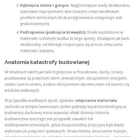
Pęknięcia zimne i gorące:
Najgroźniejsze wady strukturalne,
wywołane naprężeniami skurczowymi i nieprawidłowym
profilem termicznym (brak podgrzewania wstępnego stali
grubościennych).
Podtopienia (podcięcia krawędzi):
Rowki wyżłobione w
materiale rodzimym wzdłuż brzegu spoiny, działające jak karb
strukturalny, od którego rozpoczyna się proces zmęczenia
materiału i pękania.
Anatomia katastrofy budowlanej
W obiektach takich jak hale logistyczne w Pruszkowie, dachy i ściany
poddawane są potężnym siłom zewnętrznym: obciążeniom śniegiem,
ssaniu i parciu wiatru, a także obciążeniom dynamicznym od suwnic czy
wózków widłowych.
W przypadku wadliwych spoin, zjawisko
zmęczenia materiału
zachodzi w tempie lawinowym. Jeden pęknięty węzeł konstrukcyjny w
kratownicy dachowej może wywołać efekt domina. Historia
budownictwa zna tragiczne przypadki zawaleń hal
wielkopowierzchniowych, gdzie bezpośrednią przyczyną były błędy
wykonawcze połączeń spawanych. Strata mienia, zniszczenie maszyn,