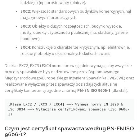
ludzkiego (np. proste wiaty rolnicze).
EXC2:
Większość standardowych budynków komercyjnych, hal
magazynowych i produkcyjnych.
EXC3:
Obiekty o dużych rozpiętościach, budynki wysokie,
mosty, obiekty użyteczności publicznej (np. stadiony, galerie
handlowe).
EXC4:
Konstrukcje o charakterze krytycznym, np. elektrownie,
reaktory, obiekty o ekstremalnych skutkach awarii.
Dla klas EXC2, EXC3 i EXC4 norma bezwzględnie wymaga, aby wszystkie
procesy spawalnicze były nadzorowane przez Dyplomowanego
Międzynarodowego/Europejskiego Inżyniera Spawalnika (IWE/EWE) oraz
realizowane wyłącznie przez spawaczy posiadających aktualne
certyfikaty kompetencji zgodne z normą
PN-EN ISO 9606-1
(dla stali).
[Klasa EXC2 / EXC3 / EXC4] ──> Wymaga normy EN 1090 & 
ISO 3834 ──> Wyłącznie certyfikowani spawacze (ISO 9606-
Czym jest certyfikat spawacza według PN-EN ISO
9606-1?