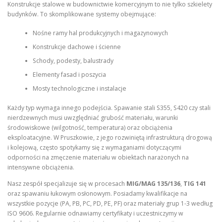
Konstrukcje stalowe w budownictwie komercyjnym to nie tylko szkielety
budynków. To skomplikowane systemy obejmujące:
Nośne ramy hal produkcyjnych i magazynowych
Konstrukcje dachowe i ścienne
Schody, podesty, balustrady
Elementy fasad i poszycia
Mosty technologiczne i instalacje
Każdy typ wymaga innego podejścia. Spawanie stali S355, S420 czy stali
nierdzewnych musi uwzględniać grubość materiału, warunki
środowiskowe (wilgotność, temperatura) oraz obciążenia
eksploatacyjne. W Pruszkowie, z jego rozwiniętą infrastrukturą drogową
i kolejową, często spotykamy się z wymaganiami dotyczącymi
odporności na zmęczenie materiału w obiektach narażonych na
intensywne obciążenia.
Nasz zespół specjalizuje się w procesach
MIG/MAG 135/136
,
TIG 141
oraz spawaniu łukowym osłonowym. Posiadamy kwalifikacje na
wszystkie pozycje (PA, PB, PC, PD, PE, PF) oraz materiały grup 1-3 według
ISO 9606. Regularnie odnawiamy certyfikaty i uczestniczymy w