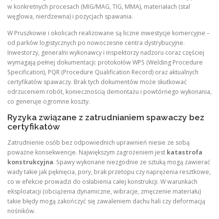
w konkretnych procesach (MIG/MAG, TIG, MMA), materiałach (stal
węglowa, nierdzewna) i pozycjach spawania.
W Pruszkowie i okolicach realizowane są liczne inwestycje komercyjne –
od parków logistycznych po nowoczesne centra dystrybucyjne.
Inwestorzy, generalni wykonawcy i inspektorzy nadzoru coraz częściej
wymagają pełnej dokumentacji: protokołów WPS (Welding Procedure
Specification), PQR (Procedure Qualification Record) oraz aktualnych
certyfikatów spawaczy. Brak tych dokumentów może skutkować
odrzuceniem robót, koniecznością demontażu i powtórnego wykonania,
co generuje ogromne koszty.
Ryzyka związane z zatrudnianiem spawaczy bez
certyfikatów
Zatrudnienie osób bez odpowiednich uprawnień niesie ze sobą
poważne konsekwencje. Największym zagrożeniem jest
katastrofa
konstrukcyjna
. Spawy wykonane niezgodnie ze sztuką mogą zawierać
wady takie jak pęknięcia, pory, brak przetopu czy naprężenia resztkowe,
co w efekcie prowadzi do osłabienia całej konstrukcji. W warunkach
eksploatacji (obciążenia dynamiczne, wibracje, zmęczenie materiału)
takie błędy mogą zakończyć się zawaleniem dachu hali czy deformacją
nośników.