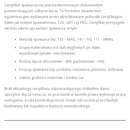
Certyfikat spawacza nie jest bezterminowym dokumentem
potwierdzającym odbycie kursu. To formalne świadectwo
egzaminacyjne wydawane przez akredytowane jednostki certyfikujące
(takie jak Instytut Spawalnictwa, TÜV, UDT czy PRS). Certyfikat precyzyjnie
określa zakres uprawnień spawacza, w tym:
Metodę spawania (np. 135 – MAG, 141 – TIG, 111 – MMA).
Grupę materiałową (od stali węglowych po stale
wysokowytrzymałe i nierdzewne).
Rodzaj złącza (doczołowe – BW, pachwinowe – FW).
Pozycję spawania (np. podolna, naścienna, pionowa, sufitowa).
Zakres grubości materiału i średnic rur.
Brak aktualnego certyfikatu odpowiadającego dokładnie danej
specyfice złącza oznacza, że pracownik w świetle prawa wykonuje pracę
nielegalnie, a cała konstrukcja może zostać odrzucona przez Nadzór
Budowlany lub Inspektora Nadzoru Inwestorskiego.