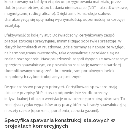
kontrolowany na każdym etapie: od przygotowania materiału, przez
dobór parametrów, aż po badania nieniszczące (NDT – ultradźwiękowe,
magnetyczne, radiograficzne). Dzięki temu konstrukcje stalowe
charakteryzują się optymalną wytrzymałością, odpornością na korozję i
estetyką.
Efektywność to kolejny atut. Doświadczony, certyfikowany zespół
pracuje szybciej i precyzyjniej, minimalizując poprawki i przestoje. W
dużych kontraktach w Pruszkowie, gdzie terminy są napięte ze względu
na harmonogramy inwestorów, taka optymalizacja przekłada się na
realne oszczędności. Nasz pruszkowski zespół dysponuje nowoczesnym
sprzętem spawalniczym, co pozwala na realizację nawet najbardziej
skomplikowanych połączeń – kratownic, ram portalowych, belek
zespolonych czy konstrukcji antysejsmicznych.
Bezpieczeństwo pracy to priorytet. Certyfikowani spawacze znają
aktualne przepisy BHP, stosują odpowiednie środki ochrony
indywidualnej i dbają o wentylację oraz ochronę przeciwpożarową. To
zmniejsza ryzyko wypadków przy pracy, które w branży spawalniczej są
niestety częste (oparzenia, porażenia, zatrucia gazami).
Specyfika spawania konstrukcji stalowych w
projektach komercyjnych