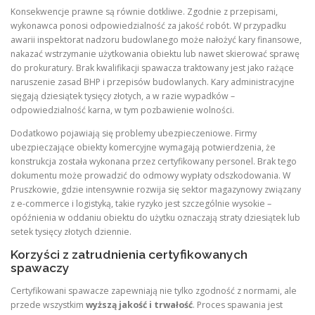
Konsekwencje prawne są równie dotkliwe. Zgodnie z przepisami,
wykonawca ponosi odpowiedzialność za jakość robót. W przypadku
awarii inspektorat nadzoru budowlanego może nałożyć kary finansowe,
nakazać wstrzymanie użytkowania obiektu lub nawet skierować sprawę
do prokuratury. Brak kwalifikacji spawacza traktowany jest jako rażące
naruszenie zasad BHP i przepisów budowlanych. Kary administracyjne
sięgają dziesiątek tysięcy złotych, a w razie wypadków –
odpowiedzialność karna, w tym pozbawienie wolności.
Dodatkowo pojawiają się problemy ubezpieczeniowe. Firmy
ubezpieczające obiekty komercyjne wymagają potwierdzenia, że
konstrukcja została wykonana przez certyfikowany personel. Brak tego
dokumentu może prowadzić do odmowy wypłaty odszkodowania. W
Pruszkowie, gdzie intensywnie rozwija się sektor magazynowy związany
z e-commerce i logistyką, takie ryzyko jest szczególnie wysokie –
opóźnienia w oddaniu obiektu do użytku oznaczają straty dziesiątek lub
setek tysięcy złotych dziennie.
Korzyści z zatrudnienia certyfikowanych
spawaczy
Certyfikowani spawacze zapewniają nie tylko zgodność z normami, ale
przede wszystkim
wyższą jakość i trwałość
. Proces spawania jest