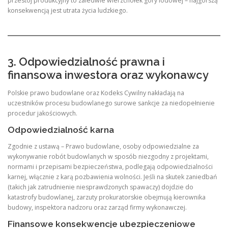
przestoj produkcyjny to zaledwie wierzchołek góry lodowej – najgorszą
konsekwencją jest utrata życia ludzkiego.
3. Odpowiedzialność prawna i
finansowa inwestora oraz wykonawcy
Polskie prawo budowlane oraz Kodeks Cywilny nakładają na
uczestników procesu budowlanego surowe sankcje za niedopełnienie
procedur jakościowych.
Odpowiedzialność karna
Zgodnie z ustawą – Prawo budowlane, osoby odpowiedzialne za
wykonywanie robót budowlanych w sposób niezgodny z projektami,
normami i przepisami bezpieczeństwa, podlegają odpowiedzialności
karnej, włącznie z karą pozbawienia wolności. Jeśli na skutek zaniedbań
(takich jak zatrudnienie niesprawdzonych spawaczy) dojdzie do
katastrofy budowlanej, zarzuty prokuratorskie obejmują kierownika
budowy, inspektora nadzoru oraz zarząd firmy wykonawczej.
Finansowe konsekwencje ubezpieczeniowe