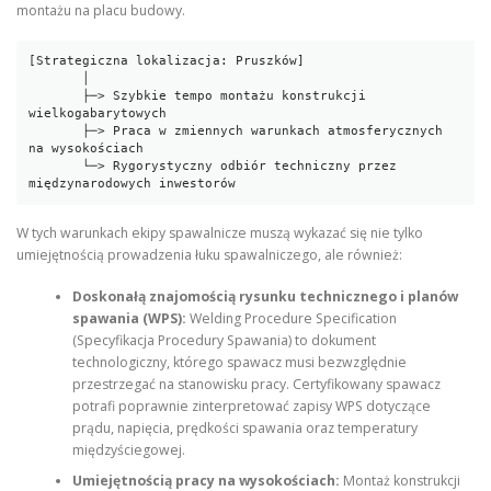
montażu na placu budowy.
[Strategiczna lokalizacja: Pruszków]

       │

       ├─> Szybkie tempo montażu konstrukcji 
wielkogabarytowych

       ├─> Praca w zmiennych warunkach atmosferycznych 
na wysokościach

       └─> Rygorystyczny odbiór techniczny przez 
W tych warunkach ekipy spawalnicze muszą wykazać się nie tylko
umiejętnością prowadzenia łuku spawalniczego, ale również:
Doskonałą znajomością rysunku technicznego i planów
spawania (WPS):
Welding Procedure Specification
(Specyfikacja Procedury Spawania) to dokument
technologiczny, którego spawacz musi bezwzględnie
przestrzegać na stanowisku pracy. Certyfikowany spawacz
potrafi poprawnie zinterpretować zapisy WPS dotyczące
prądu, napięcia, prędkości spawania oraz temperatury
międzyściegowej.
Umiejętnością pracy na wysokościach:
Montaż konstrukcji