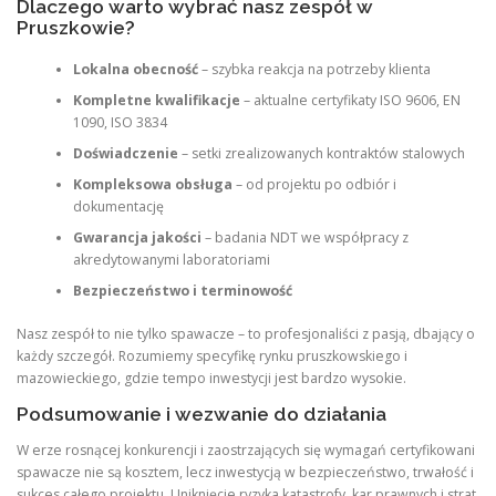
Dlaczego warto wybrać nasz zespół w
Pruszkowie?
Lokalna obecność
– szybka reakcja na potrzeby klienta
Kompletne kwalifikacje
– aktualne certyfikaty ISO 9606, EN
1090, ISO 3834
Doświadczenie
– setki zrealizowanych kontraktów stalowych
Kompleksowa obsługa
– od projektu po odbiór i
dokumentację
Gwarancja jakości
– badania NDT we współpracy z
akredytowanymi laboratoriami
Bezpieczeństwo i terminowość
Nasz zespół to nie tylko spawacze – to profesjonaliści z pasją, dbający o
każdy szczegół. Rozumiemy specyfikę rynku pruszkowskiego i
mazowieckiego, gdzie tempo inwestycji jest bardzo wysokie.
Podsumowanie i wezwanie do działania
W erze rosnącej konkurencji i zaostrzających się wymagań certyfikowani
spawacze nie są kosztem, lecz inwestycją w bezpieczeństwo, trwałość i
sukces całego projektu. Uniknięcie ryzyka katastrofy, kar prawnych i strat