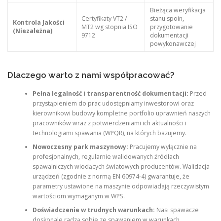
Bieżąca weryfikacja
Certyfikaty VT2 /
stanu spoin,
Kontrola Jakości
MT2 wg stopnia ISO
przygotowanie
(Niezależna)
9712
dokumentacji
powykonawczej
Dlaczego warto z nami współpracować?
Pełna legalność i transparentność dokumentacji:
Przed
przystąpieniem do prac udostępniamy inwestorowi oraz
kierownikowi budowy kompletne portfolio uprawnień naszych
pracowników wraz z potwierdzeniami ich aktualności i
technologiami spawania (WPQR), na których bazujemy.
Nowoczesny park maszynowy:
Pracujemy wyłącznie na
profesjonalnych, regularnie walidowanych źródłach
spawalniczych wiodących światowych producentów. Walidacja
urządzeń (zgodnie z normą EN 60974-4) gwarantuje, że
parametry ustawione na maszynie odpowiadają rzeczywistym
wartościom wymaganym w WPS.
Doświadczenie w trudnych warunkach:
Nasi spawacze
doskonale radzą sobie ze spawaniem w warunkach