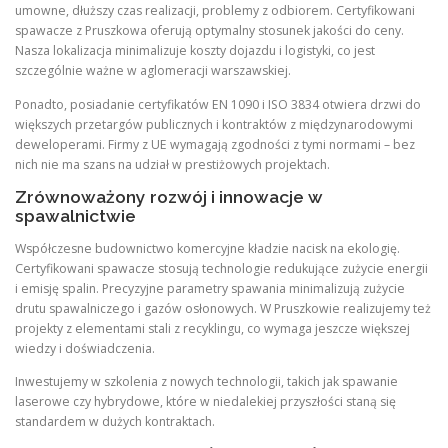
umowne, dłuższy czas realizacji, problemy z odbiorem. Certyfikowani
spawacze z Pruszkowa oferują optymalny stosunek jakości do ceny.
Nasza lokalizacja minimalizuje koszty dojazdu i logistyki, co jest
szczególnie ważne w aglomeracji warszawskiej.
Ponadto, posiadanie certyfikatów EN 1090 i ISO 3834 otwiera drzwi do
większych przetargów publicznych i kontraktów z międzynarodowymi
deweloperami. Firmy z UE wymagają zgodności z tymi normami – bez
nich nie ma szans na udział w prestiżowych projektach.
Zrównoważony rozwój i innowacje w
spawalnictwie
Współczesne budownictwo komercyjne kładzie nacisk na ekologię.
Certyfikowani spawacze stosują technologie redukujące zużycie energii
i emisję spalin. Precyzyjne parametry spawania minimalizują zużycie
drutu spawalniczego i gazów osłonowych. W Pruszkowie realizujemy też
projekty z elementami stali z recyklingu, co wymaga jeszcze większej
wiedzy i doświadczenia.
Inwestujemy w szkolenia z nowych technologii, takich jak spawanie
laserowe czy hybrydowe, które w niedalekiej przyszłości staną się
standardem w dużych kontraktach.