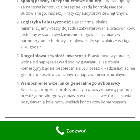
Spokój prawny i bezproblemowe odbiory:
Gwarantujemy,
że Państwa konstrukcja przejdzie każdą kontrolę Nadzoru
Budowlanego, Inspekcji Pracy czy audytorów zewnętrznych.
Logistyka i elastyczność:
Będąc firmą lokalną,
minimalizujemy koszty dojazdu i zakwaterowania pracowników.
Jesteśmy w stanie błyskawicznie reagować na zmiany w
harmonogramie budowy i relokować siły spawalnicze w ciągu
kilku godzin.
Długofalowa trwałość inwestycji:
Prawidłowo wykonane,
wolne od naprężeń i wad spoiny gwarantują, że obiekt
komercyjny będzie bezpiecznie służył przez kilkadziesiąt lat, nie
generując kosztów związanych z naprawami strukturalnymi.
Wzmocnienie wizerunku generalnego wykonawcy:
Realizacja projektu z profesjonalnym podwykonawcą podnosi
prestiż generalnego wykonawcy w oczach inwestora i ułatwia
pozyskiwanie kolejnych, wielkich kontraktów komercyjnych.
Zadzwoń
Podsumowanie i zaproszenie do