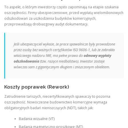
To aspekt, o którym inwestorzy często zapominają na etapie szukania
oszczędności. Firmy ubezpieczeniowe, przed wypłatą wielomilionowych
odszkodowań za uszkodzenia budynków komercyjnych,
przeprowadzają drobiazgowy audyt dokumentacji.
Jeśli ubezpieczyciel wykaże, że prace spawalnicze były prowadzone
przez osoby bez ważnych certyfikatów ISO 9606-1, lub że zabrakło
właściwego nadzoru IWE, ma pełne prawo do
odmowy wypłaty
odszkodowania
(tzw. rażące niedbalstwo). Inwestor zostaje
wówczas sam z gigantycznym długiem i zniszczonym obiektem.
Koszty poprawek (Rework)
Zatrudnienie tańszych, niecertyfikowanych spawaczy to pozorna
oszczędność. Nowoczesne budownictwo komercyjne wymaga
obligatoryjnych badań nieniszczących (NDT), takich jak:
Badania wizualne (VT)
Badania magnetyczno-proszkowe (MT)