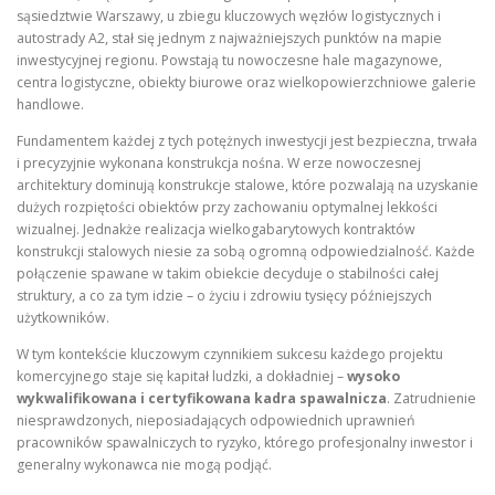
sąsiedztwie Warszawy, u zbiegu kluczowych węzłów logistycznych i
autostrady A2, stał się jednym z najważniejszych punktów na mapie
inwestycyjnej regionu. Powstają tu nowoczesne hale magazynowe,
centra logistyczne, obiekty biurowe oraz wielkopowierzchniowe galerie
handlowe.
Fundamentem każdej z tych potężnych inwestycji jest bezpieczna, trwała
i precyzyjnie wykonana konstrukcja nośna. W erze nowoczesnej
architektury dominują konstrukcje stalowe, które pozwalają na uzyskanie
dużych rozpiętości obiektów przy zachowaniu optymalnej lekkości
wizualnej. Jednakże realizacja wielkogabarytowych kontraktów
konstrukcji stalowych niesie za sobą ogromną odpowiedzialność. Każde
połączenie spawane w takim obiekcie decyduje o stabilności całej
struktury, a co za tym idzie – o życiu i zdrowiu tysięcy późniejszych
użytkowników.
W tym kontekście kluczowym czynnikiem sukcesu każdego projektu
komercyjnego staje się kapitał ludzki, a dokładniej –
wysoko
wykwalifikowana i certyfikowana kadra spawalnicza
. Zatrudnienie
niesprawdzonych, nieposiadających odpowiednich uprawnień
pracowników spawalniczych to ryzyko, którego profesjonalny inwestor i
generalny wykonawca nie mogą podjąć.