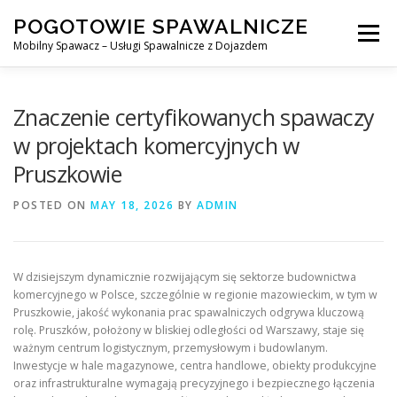
Skip
POGOTOWIE SPAWALNICZE
to
Menu
content
Mobilny Spawacz – Usługi Spawalnicze z Dojazdem
MOBILNY SPAWACZ
WARSZAWA
SPAWACZ
Znaczenie certyfikowanych spawaczy
w projektach komercyjnych w
Pruszkowie
SPAWANIE MIG/MAG (GMAW)
NASZE USŁUGI
POSTED ON
MAY 18, 2026
BY
ADMIN
KONTAKT
W dzisiejszym dynamicznie rozwijającym się sektorze budownictwa
komercyjnego w Polsce, szczególnie w regionie mazowieckim, w tym w
Pruszkowie, jakość wykonania prac spawalniczych odgrywa kluczową
rolę. Pruszków, położony w bliskiej odległości od Warszawy, staje się
ważnym centrum logistycznym, przemysłowym i budowlanym.
Inwestycje w hale magazynowe, centra handlowe, obiekty produkcyjne
oraz infrastrukturalne wymagają precyzyjnego i bezpiecznego łączenia