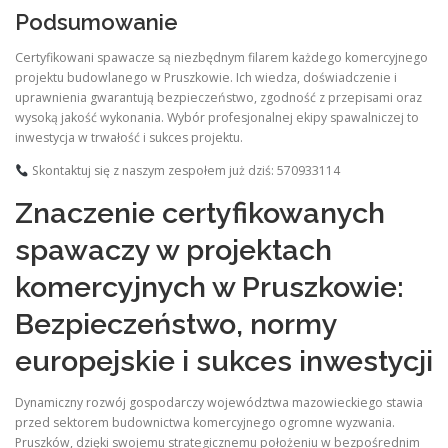
Podsumowanie
Certyfikowani spawacze są niezbędnym filarem każdego komercyjnego
projektu budowlanego w Pruszkowie. Ich wiedza, doświadczenie i
uprawnienia gwarantują bezpieczeństwo, zgodność z przepisami oraz
wysoką jakość wykonania. Wybór profesjonalnej ekipy spawalniczej to
inwestycja w trwałość i sukces projektu.
Skontaktuj się z naszym zespołem już dziś: 570933114
Znaczenie certyfikowanych
spawaczy w projektach
komercyjnych w Pruszkowie:
Bezpieczeństwo, normy
europejskie i sukces inwestycji
Dynamiczny rozwój gospodarczy województwa mazowieckiego stawia
przed sektorem budownictwa komercyjnego ogromne wyzwania.
Pruszków, dzięki swojemu strategicznemu położeniu w bezpośrednim