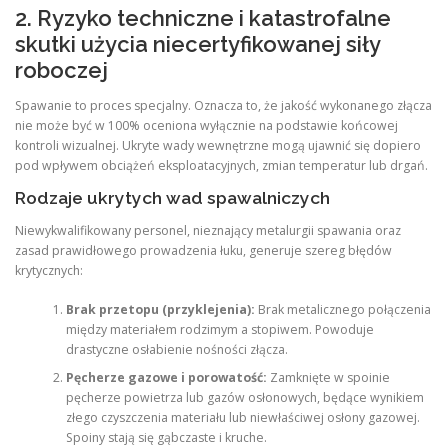
2. Ryzyko techniczne i katastrofalne
skutki użycia niecertyfikowanej siły
roboczej
Spawanie to proces specjalny. Oznacza to, że jakość wykonanego złącza
nie może być w 100% oceniona wyłącznie na podstawie końcowej
kontroli wizualnej. Ukryte wady wewnętrzne mogą ujawnić się dopiero
pod wpływem obciążeń eksploatacyjnych, zmian temperatur lub drgań.
Rodzaje ukrytych wad spawalniczych
Niewykwalifikowany personel, nieznający metalurgii spawania oraz
zasad prawidłowego prowadzenia łuku, generuje szereg błędów
krytycznych:
Brak przetopu (przyklejenia):
Brak metalicznego połączenia
między materiałem rodzimym a stopiwem. Powoduje
drastyczne osłabienie nośności złącza.
Pęcherze gazowe i porowatość:
Zamknięte w spoinie
pęcherze powietrza lub gazów osłonowych, będące wynikiem
złego czyszczenia materiału lub niewłaściwej osłony gazowej.
Spoiny stają się gąbczaste i kruche.