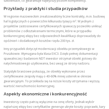
szkoleniach, co gwarantuje najwyższy poziom kompetencji.
Przykłady z praktyki i studia przypadków
W regionie mazowieckim zrealizowaliśmy liczne kontrakty, m.in. budowę
hal logistycznych o powierzchni kilkunastu tysięcy m². W jednym z
projektów zastosowanie certyfikowanych spawaczy pozwoliło uniknąć
problemów z odkształceniami termicznymi, które w przypadku
konkurencyjnej ekipy bez odpowiednich kwalifikacji doprowadziły do
opóźnień i dodatkowych kosztów rzędu 200 tys. zł.
Inny przypadek dotyczył modernizacji obiektu przemysłowego w
Pruszkowie. Wymagana była klasa EXC3. Dzięki pełnej dokumentacji
spawalniczej i badaniom NDT inwestor otrzymał obiekt gotowy do
natychmiastowego użytkowania, bez uwag ze strony nadzoru.
Statystyki branżowe pokazują, że obiekty wykonane przez
certyfikowane zespoły mają o 40-60% mniej usterek w okresie
gwarancyjnym. To przekłada się na niższe koszty utrzymania i wyższą
wartość nieruchomości komercyjnej.
Aspekty ekonomiczne i konkurencyjność
Inwestorzy często patrzą wyłącznie na cenę oferty. Jednak wybór
najtańszej ekipy bez certyfikatów generuje ukryte koszty: poprawki, kary