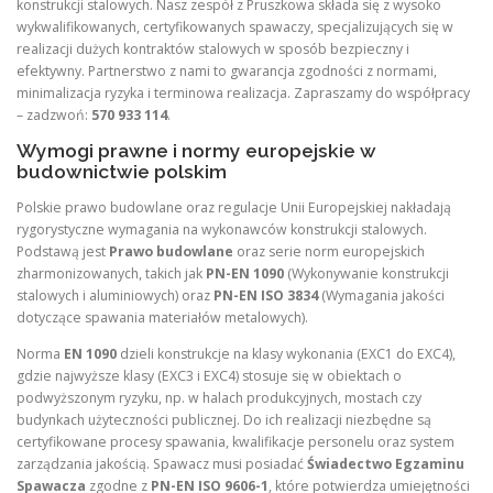
konstrukcji stalowych. Nasz zespół z Pruszkowa składa się z wysoko
wykwalifikowanych, certyfikowanych spawaczy, specjalizujących się w
realizacji dużych kontraktów stalowych w sposób bezpieczny i
efektywny. Partnerstwo z nami to gwarancja zgodności z normami,
minimalizacja ryzyka i terminowa realizacja. Zapraszamy do współpracy
– zadzwoń:
570 933 114
.
Wymogi prawne i normy europejskie w
budownictwie polskim
Polskie prawo budowlane oraz regulacje Unii Europejskiej nakładają
rygorystyczne wymagania na wykonawców konstrukcji stalowych.
Podstawą jest
Prawo budowlane
oraz serie norm europejskich
zharmonizowanych, takich jak
PN-EN 1090
(Wykonywanie konstrukcji
stalowych i aluminiowych) oraz
PN-EN ISO 3834
(Wymagania jakości
dotyczące spawania materiałów metalowych).
Norma
EN 1090
dzieli konstrukcje na klasy wykonania (EXC1 do EXC4),
gdzie najwyższe klasy (EXC3 i EXC4) stosuje się w obiektach o
podwyższonym ryzyku, np. w halach produkcyjnych, mostach czy
budynkach użyteczności publicznej. Do ich realizacji niezbędne są
certyfikowane procesy spawania, kwalifikacje personelu oraz system
zarządzania jakością. Spawacz musi posiadać
Świadectwo Egzaminu
Spawacza
zgodne z
PN-EN ISO 9606-1
, które potwierdza umiejętności