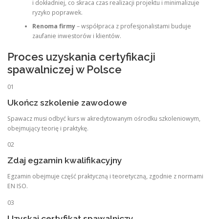
i dokładniej, co skraca czas realizacji projektu i minimalizuje
ryzyko poprawek.
Renoma firmy
– współpraca z profesjonalistami buduje
zaufanie inwestorów i klientów.
Proces uzyskania certyfikacji
spawalniczej w Polsce
01
Ukończ szkolenie zawodowe
Spawacz musi odbyć kurs w akredytowanym ośrodku szkoleniowym,
obejmujący teorię i praktykę.
02
Zdaj egzamin kwalifikacyjny
Egzamin obejmuje część praktyczną i teoretyczną, zgodnie z normami
EN ISO.
03
Uzyskaj certyfikat spawalniczy