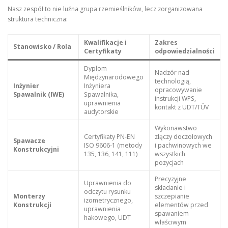
Nasz zespół to nie luźna grupa rzemieślników, lecz zorganizowana
struktura techniczna:
Kwalifikacje i
Zakres
Stanowisko / Rola
Certyfikaty
odpowiedzialności
Dyplom
Nadzór nad
Międzynarodowego
technologią,
Inżynier
Inżyniera
opracowywanie
Spawalnik (IWE)
Spawalnika,
instrukcji WPS,
uprawnienia
kontakt z UDT/TÜV
audytorskie
Wykonawstwo
Certyfikaty PN-EN
złączy doczołowych
Spawacze
ISO 9606-1 (metody
i pachwinowych we
Konstrukcyjni
135, 136, 141, 111)
wszystkich
pozycjach
Precyzyjne
Uprawnienia do
składanie i
odczytu rysunku
Monterzy
szczepianie
izometrycznego,
Konstrukcji
elementów przed
uprawnienia
spawaniem
hakowego, UDT
właściwym