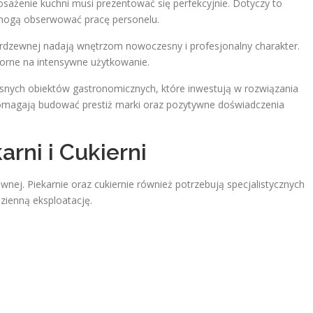
sażenie kuchni musi prezentować się perfekcyjnie. Dotyczy to
e mogą obserwować pracę personelu.
ierdzewnej nadają wnętrzom nowoczesny i profesjonalny charakter.
porne na intensywne użytkowanie.
nych obiektów gastronomicznych, które inwestują w rozwiązania
 pomagają budować prestiż marki oraz pozytywne doświadczenia
rni i Cukierni
zewnej. Piekarnie oraz cukiernie również potrzebują specjalistycznych
zienną eksploatację.