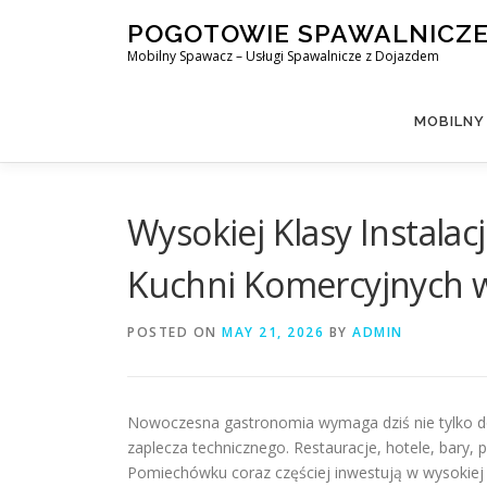
Skip
POGOTOWIE SPAWALNICZ
to
Mobilny Spawacz – Usługi Spawalnicze z Dojazdem
content
MOBILNY
Wysokiej Klasy Instalac
Kuchni Komercyjnych
POSTED ON
MAY 21, 2026
BY
ADMIN
Nowoczesna gastronomia wymaga dziś nie tylko dos
zaplecza technicznego. Restauracje, hotele, bary,
Pomiechówku coraz częściej inwestują w wysokiej ja