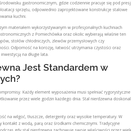
środowisku gastronomicznym, gdzie codziennie pracuje się pod pres
ploatacji sprzętu, odpowiednio zaprojektowane konstrukcje stalowe
owania kuchni.
ejszym materiałem wykorzystywanym w profesjonalnych kuchniach
gastronomicznych z Pomiechówka oraz okolic wybierają właśnie ten
kapów, stołów chłodniczych, zlewów przemysłowych czy
ości. Odporność na korozję, łatwość utrzymania czystości oraz
 inwestycją na długie lata.
zewna Jest Standardem w
ych?
kompromisy. Każdy element wyposażenia musi spełniać rygorystyczne
kowanie przez wiele godzin każdego dnia. Stal nierdzewna doskona
ość na wilgoć, tłuszcze, detergenty oraz wysokie temperatury. W
ły kontakt z wodą, parą oraz środkami chemicznymi. Tradycyjne
, podczas gdy stal nierdzewna zachowuje swoje właściwości przez wiel