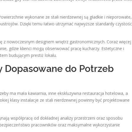
owierzchnie wykonane ze stali nierdzewnej są gładkie i nieporowate,
noustrojów. Dzięki temu łatwo utrzymać najwyższe standardy czystośc
ię z nowoczesnym designem wnętrz gastronomicznych. Coraz więcej
nie, gdzie klienci mogą obserwować pracę kucharzy. Estetyczne i
tem budującym prestiż lokalu.
ty Dopasowane do Potrzeb
rzeby ma mała kawiarnia, inne ekskluzywna restauracja hotelowa, a
kiej klasy instalacje ze stali nierdzewnej powinny być projektowane
ają współpracę od dokładnej analizy przestrzeni oraz sposobu
y, bezpieczeństwo pracowników oraz maksymalne wykorzystanie