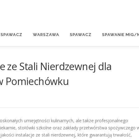
E
 SPAWACZ
WARSZAWA
SPAWACZ
SPAWANIE MIG/
je ze Stali Nierdzewnej dla
 w Pomiechówku
konałych umiejętności kulinarnych, ale także profesjonalnego
 piekarnie, stołówki szkolne oraz zakłady przetwórstwa spożywczego 
kości instalacje ze stali nierdzewnej, które gwarantują trwałość,