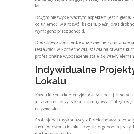
lat.
Drugim niezwykle ważnym aspektem jest higiena. P
co uniemożliwia rozwój bakterii, pleśni oraz drob
wymagane przez sanepid.
Dodatkowo stal nierdzewna świetnie komponuje s
restauracji w Pomiechówku stawia na otwarte kuch
profesjonalne wyposażenie staje się wtedy elemen
Indywidualne Projek
Lokalu
Każda kuchnia komercyjna działa inaczej. Inne pot
jeszcze inne duży zakład cateringowy. Dlatego wyso
indywidualnie.
Profesjonalni wykonawcy z Pomiechówka rozpoczyn
funkcjonowania lokalu. Liczy się ergonomia prac
dostępnego miejsca.