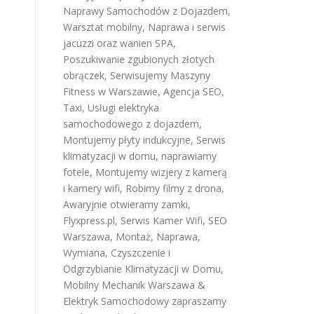
Naprawy Samochodów z Dojazdem
,
Warsztat mobilny
,
Naprawa i serwis
jacuzzi oraz wanien SPA
,
Poszukiwanie zgubionych złotych
obrączek
,
Serwisujemy Maszyny
Fitness w Warszawie
,
Agencja SEO
,
Taxi
,
Usługi elektryka
samochodowego z dojazdem
,
Montujemy płyty indukcyjne
,
Serwis
klimatyzacji w domu
,
naprawiamy
fotele
,
Montujemy wizjery z kamerą
i kamery wifi
,
Robimy filmy z drona
,
Awaryjnie otwieramy zamki
,
Flyxpress.pl
,
Serwis Kamer Wifi
,
SEO
Warszawa
,
Montaż, Naprawa,
Wymiana, Czyszczenie i
Odgrzybianie Klimatyzacji w Domu
,
Mobilny Mechanik Warszawa &
Elektryk Samochodowy
zapraszamy