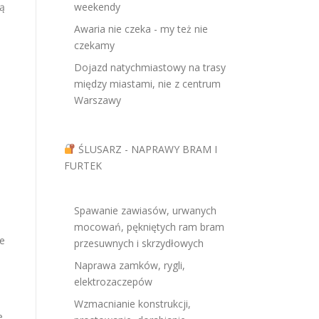
ją
weekendy
Awaria nie czeka - my też nie
czekamy
Dojazd natychmiastowy na trasy
między miastami, nie z centrum
Warszawy
ŚLUSARZ - NAPRAWY BRAM I
FURTEK
Spawanie zawiasów, urwanych
mocowań, pękniętych ram bram
le
przesuwnych i skrzydłowych
Naprawa zamków, rygli,
elektrozaczepów
Wzmacnianie konstrukcji,
e