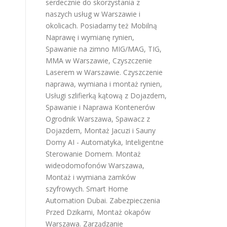
serdecznie do skorzystania z
naszych usług w Warszawie i
okolicach. Posiadamy też
Mobilną
Naprawę i wymianę rynien
,
Spawanie na zimno MIG/MAG, TIG,
MMA w Warszawie
,
Czyszczenie
Laserem w Warszawie
.
Czyszczenie
naprawa, wymiana i montaż rynien
,
Usługi szlifierką kątową z Dojazdem
,
Spawanie i Naprawa Kontenerów
Ogrodnik Warszawa
,
Spawacz z
Dojazdem
,
Montaż Jacuzi i Sauny
Domy AI - Automatyka, Inteligentne
Sterowanie Domem
.
Montaż
wideodomofonów Warszawa
,
Montaż i wymiana zamków
szyfrowych
.
Smart Home
Automation Dubai
.
Zabezpieczenia
Przed Dzikami
,
Montaż okapów
Warszawa
.
Zarządzanie