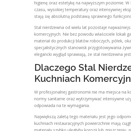
higienę oraz estetykę na najwyższym poziomie. W 
czasu, wysokiej temperatury oraz intensywnej eks
stają się absolutną podstawą sprawnego funkcjon
Stal nierdzewna od wielu lat pozostaje najważni
komercyjnych. Nie bez powodu właściciele lokali 
materiał do produkcji blatów roboczych, półek, o
specjalistycznych stanowisk przygotowywania żywn
elegancki wygląd sprawiają, że stal nierdzewna jest
Dlaczego Stal Nierd
Kuchniach Komercyjn
W profesjonalnej gastronomii nie ma miejsca na 
normy sanitarne oraz wytrzymywać intensywne użyt
odpowiada na te wymagania.
Największą zaletą tego materiału jest jego odporn
kuchniach restauracyjnych powierzchnie mają ciąg
materiały szybko uległyby korozji lub zniszczeniu