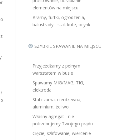
prostowanie, dorabianie
pr
elementów na miejscu
Bramy, furtki, ogrodzenia,
 o
balustrady - stal, kute, ocynk
 z
SZYBKIE SPAWANIE NA MIEJSCU
my
Przyjeżdżamy z pełnym
warsztatem w busie
Spawamy MIG/MAG, TIG,
elektroda
ł
Stal czarna, nierdzewna,
 s
aluminium, żeliwo
Własny agregat - nie
potrzebujemy Twojego prądu
Cięcie, szlifowanie, wiercenie -