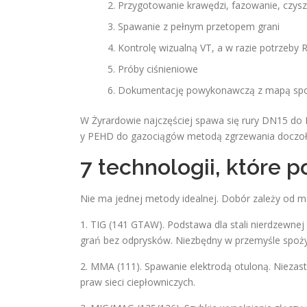
Przygotowanie krawędzi, fazowanie, czysz
Spawanie z pełnym przetopem grani
Kontrolę wizualną VT, a w razie potrzeby 
Próby ciśnieniowe
Dokumentację powykonawczą z mapą spo
W Żyrardowie najczęściej spawa się rury DN15 do D
y PEHD do gazociągów metodą zgrzewania doczoł
7 technologii, które 
Nie ma jednej metody idealnej. Dobór zależy od ma
1. TIG (141 GTAW). Podstawa dla stali nierdzewnej 
grań bez odprysków. Niezbędny w przemyśle spoż
2. MMA (111). Spawanie elektrodą otuloną. Niezastąp
praw sieci ciepłowniczych.