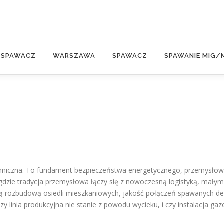
E
 SPAWACZ
WARSZAWA
SPAWACZ
SPAWANIE MIG/
echniczna. To fundament bezpieczeństwa energetycznego, przemysło
dzie tradycja przemysłowa łączy się z nowoczesną logistyką, małymi
ą rozbudową osiedli mieszkaniowych, jakość połączeń spawanych de
y linia produkcyjna nie stanie z powodu wycieku, i czy instalacja gaz