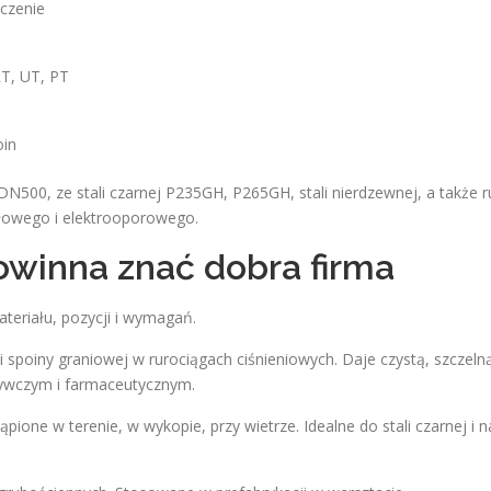
czenie
RT, UT, PT
in
N500, ze stali czarnej P235GH, P265GH, stali nierdzewnej, a także r
owego i elektrooporowego.
powinna znać dobra firma
teriału, pozycji i wymagań.
i spoiny graniowej w rurociągach ciśnieniowych. Daje czystą, szczel
ywczym i farmaceutycznym.
ione w terenie, w wykopie, przy wietrze. Idealne do stali czarnej i n