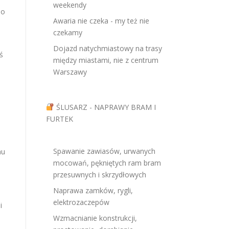
weekendy
no
Awaria nie czeka - my też nie
m
czekamy
Dojazd natychmiastowy na trasy
ś
między miastami, nie z centrum
Warszawy
ŚLUSARZ - NAPRAWY BRAM I
FURTEK
Spawanie zawiasów, urwanych
au
mocowań, pękniętych ram bram
przesuwnych i skrzydłowych
Naprawa zamków, rygli,
elektrozaczepów
li
Wzmacnianie konstrukcji,