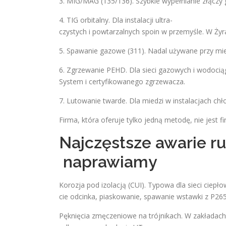
3. MIG/MAG (135/136). Szybkie wypełnianie złączy 
4. TIG orbitalny. Dla instalacji ultra-
czystych i powtarzalnych spoin w przemyśle. W Ż
5. Spawanie gazowe (311). Nadal używane przy mie
6. Zgrzewanie PEHD. Dla sieci gazowych i wodoc
System i certyfikowanego zgrzewacza.
7. Lutowanie twarde. Dla miedzi w instalacjach chł
Firma, która oferuje tylko jedną metodę, nie jest f
Najczęstsze awarie ru
naprawiamy
Korozja pod izolacją (CUI). Typowa dla sieci ciepł
cie odcinka, piaskowanie, spawanie wstawki z P26
Pęknięcia zmęczeniowe na trójnikach. W zakładach