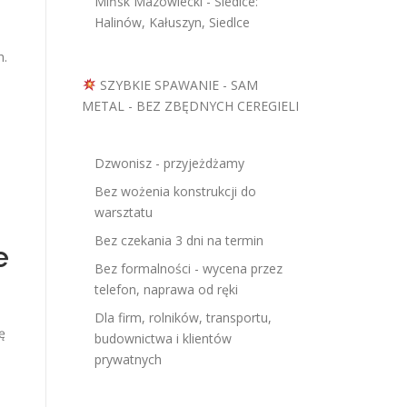
Mińsk Mazowiecki - Siedlce:
Halinów, Kałuszyn, Siedlce
h.
SZYBKIE SPAWANIE - SAM
METAL - BEZ ZBĘDNYCH CEREGIELI
Dzwonisz - przyjeżdżamy
Bez wożenia konstrukcji do
warsztatu
Bez czekania 3 dni na termin
e
Bez formalności - wycena przez
telefon, naprawa od ręki
Dla firm, rolników, transportu,
ę
budownictwa i klientów
prywatnych
u