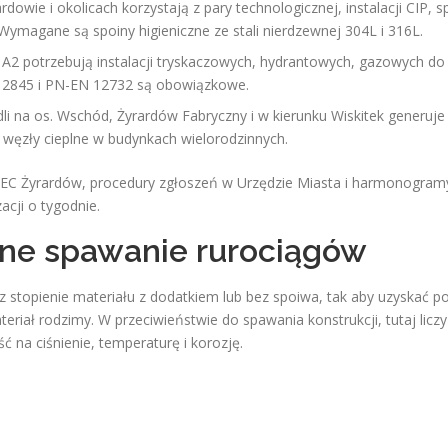
dowie i okolicach korzystają z pary technologicznej, instalacji CIP, s
ymagane są spoiny higieniczne ze stali nierdzewnej 304L i 316L.
i A2 potrzebują instalacji tryskaczowych, hydrantowych, gazowych do
12845 i PN-EN 12732 są obowiązkowe.
 na os. Wschód, Żyrardów Fabryczny i w kierunku Wiskitek generuje
 węzły cieplne w budynkach wielorodzinnych.
PEC Żyrardów, procedury zgłoszeń w Urzędzie Miasta i harmonogra
acji o tygodnie.
lne spawanie rurociągów
z stopienie materiału z dodatkiem lub bez spoiwa, tak aby uzyskać po
eriał rodzimy. W przeciwieństwie do spawania konstrukcji, tutaj liczy
 na ciśnienie, temperaturę i korozję.