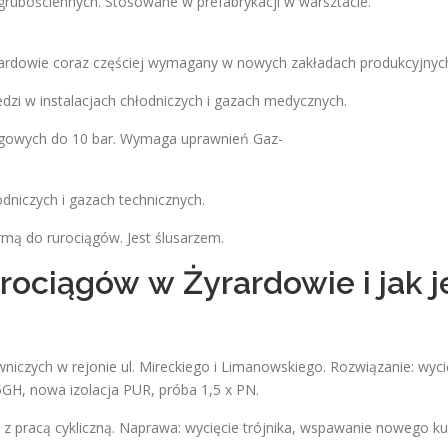
grubościennych. Stosowane w prefabrykacji w warsztacie.
yrardowie coraz częściej wymagany w nowych zakładach produkcyjnyc
dzi w instalacjach chłodniczych i gazach medycznych.
iągowych do 10 bar. Wymaga uprawnień Gaz-
odniczych i gazach technicznych.
irmą do rurociągów. Jest ślusarzem.
rociągów w Żyrardowie i jak j
owniczych w rejonie ul. Mireckiego i Limanowskiego. Rozwiązanie: wyci
5GH, nowa izolacja PUR, próba 1,5 x PN.
 z pracą cykliczną. Naprawa: wycięcie trójnika, wspawanie nowego k