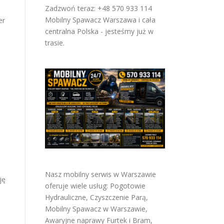
Zadzwoń teraz: +48 570 933 114
Mobilny Spawacz Warszawa i cała
er
centralna Polska - jesteśmy już w
trasie.
a
Nasz mobilny serwis w Warszawie
ję
oferuje wiele usług:
Pogotowie
Hydrauliczne
,
Czyszczenie Parą
,
Mobilny Spawacz w Warszawie
,
Awaryjne naprawy Furtek i Bram
,