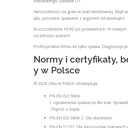
odkuwanego, badanie UT.
Nieszczelności na grani w stali nierdzewnej. Błąd
iału, ponowne spawanie z argonem od wewnątrz.
Rozszczelnienia PEHD po przewiertach. W nowych
szczelności azotem.
Profesjonalna firma nie tylko spawa. Diagnozuje p
Normy i certyfikaty, 
y w Polsce
W 2026 roku w Polsce obowiązują:
PN-EN ISO 9606-
1. Uprawnienia spawacza dla stali. Sprawd
. Poproś o kopię.
PN-EN ISO 9606-2. Dla aluminium.
PN-EN 12732. Dla gazociągów stalowych 