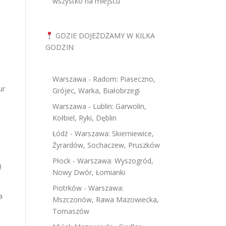
wszystko na miejscu
GDZIE DOJEŻDŻAMY W KILKA
GODZIN
Warszawa - Radom: Piaseczno,
ur
Grójec, Warka, Białobrzegi
Warszawa - Lublin: Garwolin,
Kołbiel, Ryki, Dęblin
Łódź - Warszawa: Skierniewice,
Żyrardów, Sochaczew, Pruszków
Płock - Warszawa: Wyszogród,
ną
Nowy Dwór, Łomianki
Piotrków - Warszawa:
a
Mszczonów, Rawa Mazowiecka,
Tomaszów