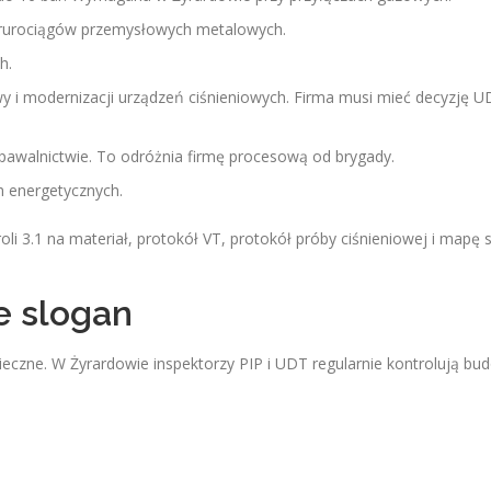
 rurociągów przemysłowych metalowych.
h.
 i modernizacji urządzeń ciśnieniowych. Firma musi mieć decyzję U
spawalnictwie. To odróżnia firmę procesową od brygady.
h energetycznych.
i 3.1 na materiał, protokół VT, protokół próby ciśnieniowej i mapę 
e slogan
eczne. W Żyrardowie inspektorzy PIP i UDT regularnie kontrolują bu