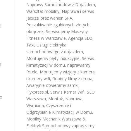
Naprawy Samochodów z Dojazdem
,
Warsztat mobilny
,
Naprawa i serwis
jacuzzi oraz wanien SPA
,
Poszukiwanie zgubionych złotych
D
obrączek
,
Serwisujemy Maszyny
Fitness w Warszawie
,
Agencja SEO
,
Taxi
,
Usługi elektryka
samochodowego z dojazdem
,
Montujemy płyty indukcyjne
,
Serwis
sp
klimatyzacji w domu
,
naprawiamy
fotele
,
Montujemy wizjery z kamerą
i kamery wifi
,
Robimy filmy z drona
,
Awaryjnie otwieramy zamki
,
Flyxpress.pl
,
Serwis Kamer Wifi
,
SEO
do
Warszawa
,
Montaż, Naprawa,
Wymiana, Czyszczenie i
Odgrzybianie Klimatyzacji w Domu
,
Mobilny Mechanik Warszawa &
Elektryk Samochodowy
zapraszamy