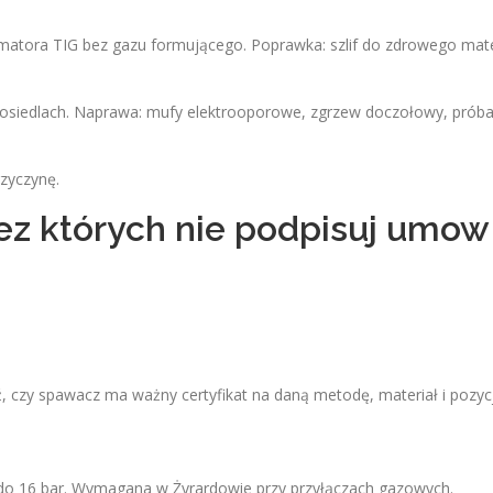
 amatora TIG bez gazu formującego. Poprawka: szlif do zdrowego mat
 osiedlach. Naprawa: mufy elektrooporowe, zgrzew doczołowy, prób
rzyczynę.
bez których nie podpisuj umow
ź, czy spawacz ma ważny certyfikat na daną metodę, materiał i pozyc
do 16 bar. Wymagana w Żyrardowie przy przyłączach gazowych.