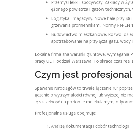
Przemysł lekki i spożywczy. Zakłady w Żyrar
ężonego powietrza i gazów technicznych. W
Logistyka i magazyny. Nowe hale przy S8 
grzewania promiennikami. Normy PN-EN 
Budownictwo mieszkaniowe. Rozwój osiedli
apotrzebowanie na przyłącza gazu, wody i
Lokalna firma zna warunki gruntowe, wymagania 
pracy UDT oddział Warszawa. To skraca czas realiz
Czym jest profesjona
Spawanie rurociągów to trwałe łączenie rur poprze
ączenie o wytrzymałości równej lub wyższej niż mat
ię szczelność na poziomie molekularnym, odporność
Profesjonalna usługa obejmuje:
Analizę dokumentacji i dobór technologii