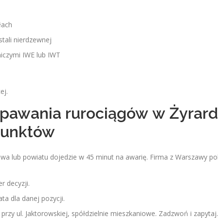
łach
tali nierdzewnej
iczymi IWE lub IWT
ej.
spawania rurociągów w Żyrard
 punktów
dowa lub powiatu dojedzie w 45 minut na awarię. Firma z Warszawy pol
 decyzji.
ta dla danej pozycji.
przy ul. Jaktorowskiej, spółdzielnie mieszkaniowe. Zadzwoń i zapytaj.