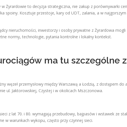
w Żyrardowie to decyzja strategiczna, nie zakup z porównywarki ce
wka spoiny. Kosztuje przestoje, kary od UDT, zalania, a w najgorszy
ządcy nieruchomości, inwestorzy i osoby prywatne z Żyrardowa mogli 
e normy, technologie, pytania kontrolne i lokalny kontekst.
urociągów ma tu szczególne z
 ważny węzeł przemysłowy między Warszawą a Łodzią, z dostępem do 
nie ul. Jaktorowskiej, Czystej i w okolicach Mszczonowa.
sieci z lat 70. i 80. wymagają przebudowy, bajpasów i wstawek ze sta
e w warunkach wykopu, często przy czynnej sieci.