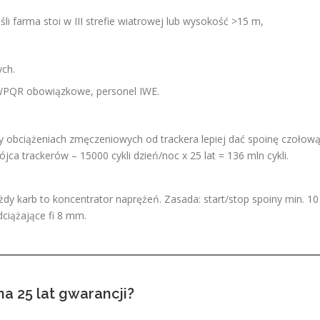
li farma stoi w III strefie wiatrowej lub wysokość >15 m,
ch.
PQR obowiązkowe, personel IWE.
y obciążeniach zmęczeniowych od trackera lepiej dać spoinę czołow
ca trackerów – 15000 cykli dzień/noc x 25 lat = 136 mln cykli.
żdy karb to koncentrator naprężeń. Zasada: start/stop spoiny min. 10
ciążające fi 8 mm.
na 25 lat gwarancji?