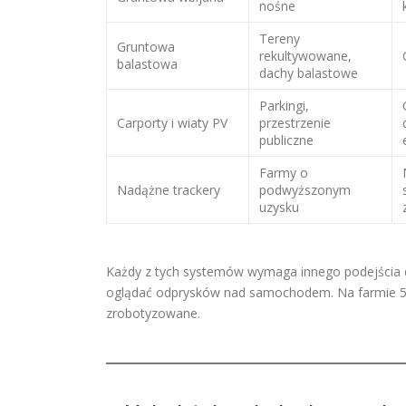
nośne
Tereny
Gruntowa
rekultywowane,
balastowa
dachy balastowe
Parkingi,
Carporty i wiaty PV
przestrzenie
publiczne
Farmy o
Nadążne trackery
podwyższonym
uzysku
Każdy z tych systemów wymaga innego podejścia do 
oglądać odprysków nad samochodem. Na farmie 50 
zrobotyzowane.