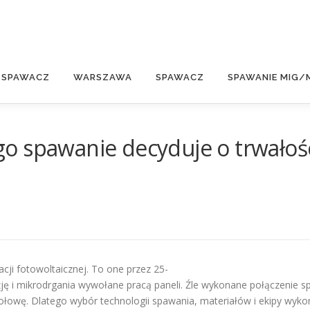
E
 SPAWACZ
WARSZAWA
SPAWACZ
SPAWANIE MIG/
o spawanie decyduje o trwałoś
cji fotowoltaicznej. To one przez 25-
zję i mikrodrgania wywołane pracą paneli. Źle wykonane połączenie s
połowę. Dlatego wybór technologii spawania, materiałów i ekipy wyko