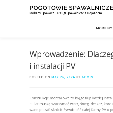
Skip
POGOTOWIE SPAWALNICZ
to
Mobilny Spawacz – Usługi Spawalnicze z Dojazdem
content
MOBILNY
Wprowadzenie: Dlaczeg
i instalacji PV
POSTED ON
MAY 26, 2026
BY
ADMIN
Konstrukcje montażowe to kręgosłup każdej instala
30 lat muszą wytrzymać wiatr, śnieg, deszcz, koro
wane potrafi skrócić żywotność całej farmy PV o 