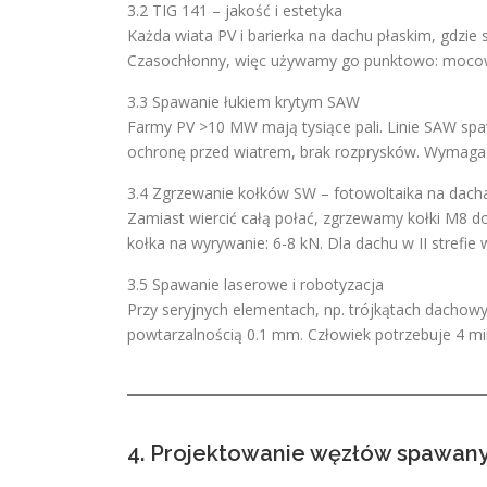
3.2 TIG 141 – jakość i estetyka
Każda wiata PV i barierka na dachu płaskim, gdzie
Czasochłonny, więc używamy go punktowo: mocowa
3.3 Spawanie łukiem krytym SAW
Farmy PV >10 MW mają tysiące pali. Linie SAW spa
ochronę przed wiatrem, brak rozprysków. Wymaga ob
3.4 Zgrzewanie kołków SW – fotowoltaika na dach
Zamiast wiercić całą połać, zgrzewamy kołki M8 d
kołka na wyrywanie: 6-8 kN. Dla dachu w II strefie 
3.5 Spawanie laserowe i robotyzacja
Przy seryjnych elementach, np. trójkątach dachowy
powtarzalnością 0.1 mm. Człowiek potrzebuje 4 minu
4. Projektowanie węzłów spawany