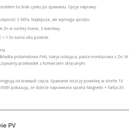
 problem to brak cynku po spawaniu. Opcje naprawy:
czepność 5 MPa. Najlepsza, ale wymaga sprzętu.
 Zn w suchej masie, 3 warstwy.
ć = 1.5x suma obu powłok.
wna
dkładka poliamidowa PA6, tuleja izolująca, pasta montażowa z Zn. W
. Używamy przekładek z kołnierzem skręcanym.
migrują na krawędź cięcia. Spawanie niszczy powłokę w strefie 10
000h pokazują, że dobrze naprawiona spoina Magnelis + farba Zn
wie PV