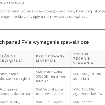
stwa inwestycji.
carport solarny i szukasz sprawdzonego wykonawcy konstrukcji, skonta
 projekt i dobierzemy optymalne rozwiązania spawalnicze.
ych paneli PV a wymagania spawalnicze
TYPOWE
GŁÓWNE
PREFEROWANY
TECHNIKI
OBCIĄŻENIA
MATERIAŁ
SPAWANIA
Stal ocynkowana
Wiatr, ssanie,
MIG/MAG, TIG dla
S350GD, aluminium
obciążenie śniegiem
aluminium
6005 T6
Rozciąganie,
Stal Magnelis, stal
MAG 135/136,
korozja galwaniczna
nierdzewna A2/A4
zgrzewanie kołków
Parcie gruntu,
Stal S355 + ocynk
MAG drutem