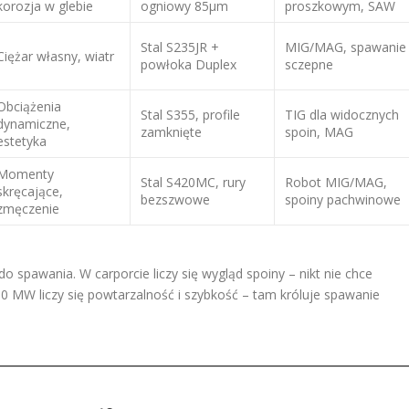
korozja w glebie
ogniowy 85µm
proszkowym, SAW
Stal S235JR +
MIG/MAG, spawanie
Ciężar własny, wiatr
powłoka Duplex
sczepne
Obciążenia
Stal S355, profile
TIG dla widocznych
dynamiczne,
zamknięte
spoin, MAG
estetyka
Momenty
Stal S420MC, rury
Robot MIG/MAG,
skręcające,
bezszwowe
spoiny pachwinowe
zmęczenie
spawania. W carporcie liczy się wygląd spoiny – nikt nie chce
MW liczy się powtarzalność i szybkość – tam króluje spawanie