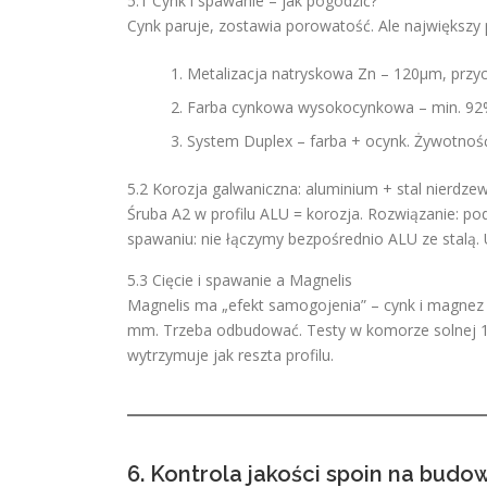
5.1 Cynk i spawanie – jak pogodzić?
Cynk paruje, zostawia porowatość. Ale największy
Metalizacja natryskowa Zn – 120µm, przy
Farba cynkowa wysokocynkowa – min. 92%
System Duplex – farba + ocynk. Żywotnoś
5.2 Korozja galwaniczna: aluminium + stal nierdze
Śruba A2 w profilu ALU = korozja. Rozwiązanie: po
spawaniu: nie łączymy bezpośrednio ALU ze stalą
5.3 Cięcie i spawanie a Magnelis
Magnelis ma „efekt samogojenia” – cynk i magnez 
mm. Trzeba odbudować. Testy w komorze solnej 1
wytrzymuje jak reszta profilu.
6. Kontrola jakości spoin na budo