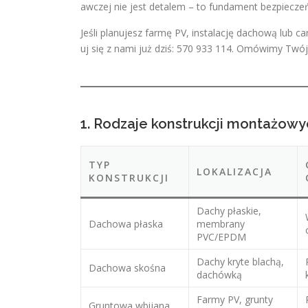
awczej nie jest detalem – to fundament bezpieczeń
Jeśli planujesz farmę PV, instalację dachową lub 
uj się z nami już dziś: 570 933 114. Omówimy Twój
1. Rodzaje konstrukcji montażow
TYP
LOKALIZACJA
KONSTRUKCJI
Dachy płaskie,
Dachowa płaska
membrany
PVC/EPDM
Dachy kryte blachą,
Dachowa skośna
dachówką
Farmy PV, grunty
Gruntowa wbijana