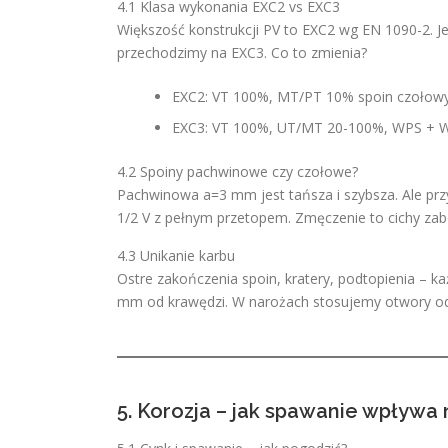
4.1 Klasa wykonania EXC2 vs EXC3
Większość konstrukcji PV to EXC2 wg EN 1090-2. Jeś
przechodzimy na EXC3. Co to zmienia?
EXC2: VT 100%, MT/PT 10% spoin czołowy
EXC3: VT 100%, UT/MT 20-100%, WPS + W
4.2 Spoiny pachwinowe czy czołowe?
Pachwinowa a=3 mm jest tańsza i szybsza. Ale prz
1/2 V z pełnym przetopem. Zmęczenie to cichy zabój
4.3 Unikanie karbu
Ostre zakończenia spoin, kratery, podtopienia – ka
mm od krawędzi. W narożach stosujemy otwory od
5. Korozja – jak spawanie wpływa 