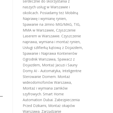
serdecznie do skorzystania z
naszych usług w Warszawie i
okolicach. Posiadamy też
Mobilną
Naprawę i wymianę rynien
,
Spawanie na zimno MIG/MAG, TIG,
MMA w Warszawie
,
Czyszczenie
Laserem w Warszawie
.
Czyszczenie
naprawa, wymiana i montaż rynien
,
Usługi szlifierką kątową z Dojazdem
,
Spawanie i Naprawa Kontenerów
Ogrodnik Warszawa
,
Spawacz z
Dojazdem
,
Montaż Jacuzi i Sauny
Domy AI - Automatyka, Inteligentne
Sterowanie Domem
.
Montaż
wideodomofonów Warszawa
,
Montaż i wymiana zamków
szyfrowych
.
Smart Home
Automation Dubai
.
Zabezpieczenia
Przed Dzikami
,
Montaż okapów
Warszawa
.
Zarządzanie