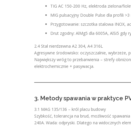
TIG AC 150-200 Hz, elektroda zielona/fiol
MIG pulsacyjny Double Pulse dla profili >
Przygotowanie: szczotka stalowa INOX, ac
Drut zgodny: AlMg5 dla 6005A, AlSi5 gdy r
2.4 Stal nierdzewna A2 304, A4 316L
Agresywne środowisko: oczyszczalnie, wybrzeże, 
Największy wróg to przebarwienia – strefy obniżon
elektrochemicznie + pasywacja.
3. Metody spawania w praktyce P
3.1 MAG 135/136 – król placu budowy
Szybkość, tolerancja na brud, możliwość spawania n
240A. Wada: odpryski. Dlatego na widocznych elem