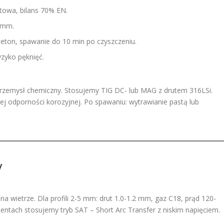
etowa, bilans 70% EN.
3 mm.
eton, spawanie do 10 min po czyszczeniu.
yzyko pęknięć.
przemysł chemiczny. Stosujemy TIG DC- lub MAG z drutem 316LSi.
ej odporności korozyjnej. Po spawaniu: wytrawianie pastą lub
V
a wietrze. Dla profili 2-5 mm: drut 1.0-1.2 mm, gaz C18, prąd 120-
entach stosujemy tryb SAT – Short Arc Transfer z niskim napięciem.