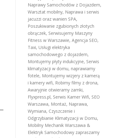
Naprawy Samochodów z Dojazdem
,
Warsztat mobilny
,
Naprawa i serwis
jacuzzi oraz wanien SPA
,
Poszukiwanie zgubionych złotych
obrączek
,
Serwisujemy Maszyny
Fitness w Warszawie
,
Agencja SEO
,
Taxi
,
Usługi elektryka
samochodowego z dojazdem
,
ą
Montujemy płyty indukcyjne
,
Serwis
klimatyzacji w domu
,
naprawiamy
fotele
,
Montujemy wizjery z kamerą
i kamery wifi
,
Robimy filmy z drona
,
Awaryjnie otwieramy zamki
,
Flyxpress.pl
,
Serwis Kamer Wifi
,
SEO
Warszawa
,
Montaż, Naprawa,
Wymiana, Czyszczenie i
Odgrzybianie Klimatyzacji w Domu
,
Mobilny Mechanik Warszawa &
Elektryk Samochodowy
zapraszamy