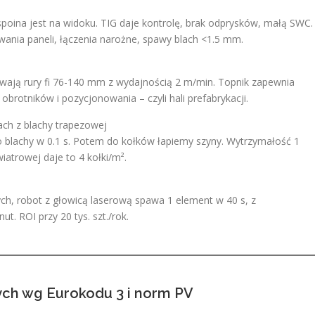
 spoina jest na widoku. TIG daje kontrolę, brak odprysków, małą SWC.
nia paneli, łączenia narożne, spawy blach <1.5 mm.
wają rury fi 76-140 mm z wydajnością 2 m/min. Topnik zapewnia
rotników i pozycjonowania – czyli hali prefabrykacji.
ach z blachy trapezowej
o blachy w 0.1 s. Potem do kołków łapiemy szyny. Wytrzymałość 1
wiatrowej daje to 4 kołki/m².
ch, robot z głowicą laserową spawa 1 element w 40 s, z
t. ROI przy 20 tys. szt./rok.
ch wg Eurokodu 3 i norm PV