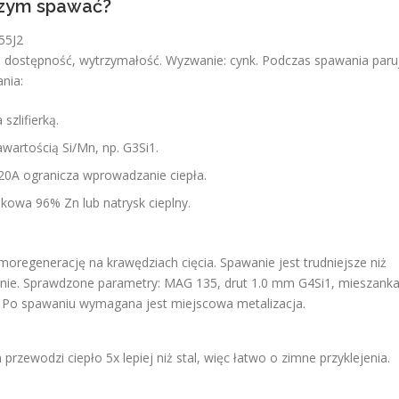
 czym spawać?
55J2
a, dostępność, wytrzymałość. Wyzwanie: cynk. Podczas spawania paru
nia:
szlifierką.
artością Si/Mn, np. G3Si1.
0A ogranicza wprowadzanie ciepła.
kowa 96% Zn lub natrysk cieplny.
generację na krawędziach cięcia. Spawanie jest trudniejsze niż
nie. Sprawdzone parametry: MAG 135, drut 1.0 mm G4Si1, mieszank
. Po spawaniu wymagana jest miejscowa metalizacja.
rzewodzi ciepło 5x lepiej niż stal, więc łatwo o zimne przyklejenia.