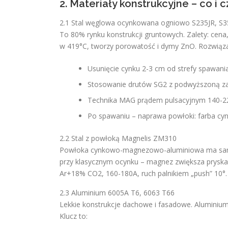
2. Materiały konstrukcyjne – co i
2.1 Stal węglowa ocynkowana ogniowo S235JR, S3
To 80% rynku konstrukcji gruntowych. Zalety: cen
w 419°C, tworzy porowatość i dymy ZnO. Rozwiąza
Usunięcie cynku 2-3 cm od strefy spawania 
Stosowanie drutów SG2 z podwyższoną zaw
Technika MAG prądem pulsacyjnym 140-22
Po spawaniu – naprawa powłoki: farba cyn
2.2 Stal z powłoką Magnelis ZM310
Powłoka cynkowo-magnezowo-aluminiowa ma samore
przy klasycznym ocynku – magnez zwiększa pryska
Ar+18% CO2, 160-180A, ruch palnikiem „push” 10°
2.3 Aluminium 6005A T6, 6063 T66
Lekkie konstrukcje dachowe i fasadowe. Aluminium p
Klucz to: