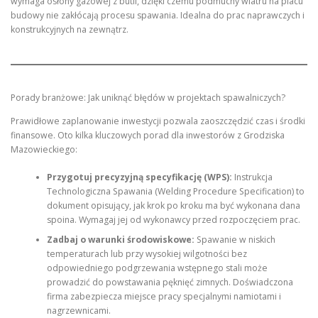
wymaga osłony gazowej z butli, dzięki czemu podmuchy wiatru na placu
budowy nie zakłócają procesu spawania. Idealna do prac naprawczych i
konstrukcyjnych na zewnątrz.
Porady branżowe: Jak uniknąć błędów w projektach spawalniczych?
Prawidłowe zaplanowanie inwestycji pozwala zaoszczędzić czas i środki
finansowe. Oto kilka kluczowych porad dla inwestorów z Grodziska
Mazowieckiego:
Przygotuj precyzyjną specyfikację (WPS):
Instrukcja
Technologiczna Spawania (Welding Procedure Specification) to
dokument opisujący, jak krok po kroku ma być wykonana dana
spoina. Wymagaj jej od wykonawcy przed rozpoczęciem prac.
Zadbaj o warunki środowiskowe:
Spawanie w niskich
temperaturach lub przy wysokiej wilgotności bez
odpowiedniego podgrzewania wstępnego stali może
prowadzić do powstawania pęknięć zimnych. Doświadczona
firma zabezpiecza miejsce pracy specjalnymi namiotami i
nagrzewnicami.