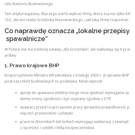
ratu Nadzoru Budowlanego.
Ten artykuł wyjaśnia, dlaczego warto wybrać firmę, która zna nie tylko EN
ISO, ale też realia Grodziska Mazowieckiego, i jak taką firmę rozpoznać.
Co naprawdę oznacza „lokalne przepisy
spawalnicze”
W Polsce nie ma osobnej ustawy „dla Grodziska”, ale nakładają się trzy w
arstwy:
1. Prawo krajowe BHP
Rozporządzenie Ministra Infrastruktury z 6 lutego 2003 r. w sprawie BHP
podczas robót budowlanych to podstawa. Mówi wprost:
sprzęt do spawania elektrycznego musi spełniać wymagania sy
stemu oceny zgodności i być używany zgodnie z DTR
spawacz przed rozpoczęciem pracy sprawdza prawidłowość p
ołączeń przewodów i uchwytu
prace w zbiornikach lub kotłach wymagają asekuracji z zewnątr
z, łączności i szelek z linką bezpieczeństwa