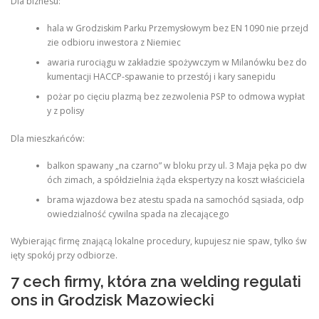
Dla biznesu:
hala w Grodziskim Parku Przemysłowym bez EN 1090 nie przejd
zie odbioru inwestora z Niemiec
awaria rurociągu w zakładzie spożywczym w Milanówku bez do
kumentacji HACCP-spawanie to przestój i kary sanepidu
pożar po cięciu plazmą bez zezwolenia PSP to odmowa wypłat
y z polisy
Dla mieszkańców:
balkon spawany „na czarno” w bloku przy ul. 3 Maja pęka po dw
óch zimach, a spółdzielnia żąda ekspertyzy na koszt właściciela
brama wjazdowa bez atestu spada na samochód sąsiada, odp
owiedzialność cywilna spada na zlecającego
Wybierając firmę znającą lokalne procedury, kupujesz nie spaw, tylko św
ięty spokój przy odbiorze.
7 cech firmy, która zna welding regulati
ons in Grodzisk Mazowiecki