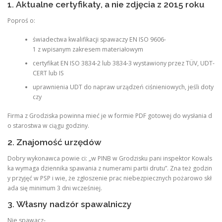
1. Aktualne certyfikaty, a nie zdjęcia z 2015 roku
Poproś o:
świadectwa kwalifikacji spawaczy EN ISO 9606-
1 z wpisanym zakresem materiałowym
certyfikat EN ISO 3834-2 lub 3834-3 wystawiony przez TÜV, UDT-
CERT lub IS
uprawnienia UDT do napraw urządzeń ciśnieniowych, jeśli doty
czy
Firma z Grodziska powinna mieć je w formie PDF gotowej do wysłania d
o starostwa w ciągu godziny.
2. Znajomość urzędów
Dobry wykonawca powie ci: „w PINB w Grodzisku pani inspektor Kowals
ka wymaga dziennika spawania z numerami partii drutu”. Zna też godzin
y przyjęć w PSP i wie, że zgłoszenie prac niebezpiecznych pożarowo skł
ada się minimum 3 dni wcześniej.
3. Własny nadzór spawalniczy
Nie spawacz-