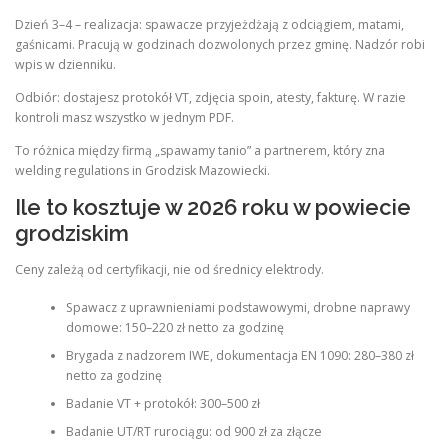
Dzień 3–4 – realizacja: spawacze przyjeżdżają z odciągiem, matami,
gaśnicami. Pracują w godzinach dozwolonych przez gminę. Nadzór robi
wpis w dzienniku.
Odbiór: dostajesz protokół VT, zdjęcia spoin, atesty, fakturę. W razie
kontroli masz wszystko w jednym PDF.
To różnica między firmą „spawamy tanio” a partnerem, który zna
welding regulations in Grodzisk Mazowiecki.
Ile to kosztuje w 2026 roku w powiecie
grodziskim
Ceny zależą od certyfikacji, nie od średnicy elektrody.
Spawacz z uprawnieniami podstawowymi, drobne naprawy
domowe: 150–220 zł netto za godzinę
Brygada z nadzorem IWE, dokumentacja EN 1090: 280–380 zł
netto za godzinę
Badanie VT + protokół: 300–500 zł
Badanie UT/RT rurociągu: od 900 zł za złącze