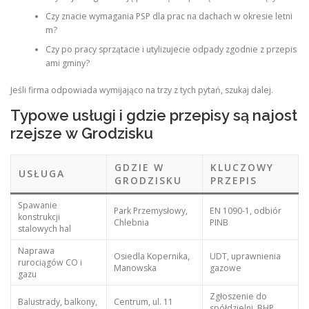
Czy znacie wymagania PSP dla prac na dachach w okresie letni
m?
Czy po pracy sprzątacie i utylizujecie odpady zgodnie z przepis
ami gminy?
Jeśli firma odpowiada wymijająco na trzy z tych pytań, szukaj dalej.
Typowe usługi i gdzie przepisy są najost
rzejsze w Grodzisku
GDZIE W
KLUCZOWY
USŁUGA
GRODZISKU
PRZEPIS
Spawanie
Park Przemysłowy,
EN 1090-1, odbiór
konstrukcji
Chlebnia
PINB
stalowych hal
Naprawa
Osiedla Kopernika,
UDT, uprawnienia
rurociągów CO i
Manowska
gazowe
gazu
Zgłoszenie do
Balustrady, balkony,
Centrum, ul. 11
spółdzielni, BHP