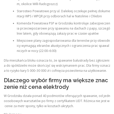
m, okolice Willi Radogoszcz)
Starostwo Powiatowe przy ul. Dalekiej oczekuje pełnej dokume
ntacji WPS i WPQR przy odbiorach hal w Natolinie i Chlebni
Komenda Powiatowa PSP w Grodzisku kontroluje zabezpieczen
ia przeciwpożarowe przy spawaniu na dachach z papy, szczegó
lnie latem, gdy obowiązują zakazy prac w czasie upałów
Miejscowe plany zagospodarowania dla terenów przy obwodn
icy wymagają ekranów akustycznych i ograniczenia prac spawal
niczych w nocy (22:00–6:00)
Dla mieszkańca bloku oznacza to, że spawanie balustrady bez zgłoszeni
a do spółdzielni może skończyć się wstrzymaniem prac. Dla firmy oznacz
a to ryzyko kary 5 000–30 000 zł i cofnięcia pozwolenia na użytkowanie.
Dlaczego wybór firmy ma większe znac
zenie niż cena elektrody
W Grodzisku działa ponad 40 podmiotów oferujących spawanie, od jedn
oosobowych warsztatów po firmy z certyfikatem UDT. Różnica nie jest w
cenie za metr spoiny, tylko w kosztach ukrytych.