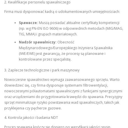
2. Kwalifikacje personelu spawalniczego
Firma musi dysponować kadrą o udokumentowanych umiejętnościach:
Spawacze:
Muszą posiadać aktualne certyfikaty kompetencji
(np. wg PN-EN ISO 9606) w odpowiednich metodach (MIG/MAG,
TIG, MMA) i grupach materiałowych.
Nadzór spawalniczy:
Obecność
Międzynarodowego/Europejskiego Inżyniera Spawalnika
(IWE/EWE) jest gwarancją, że procesy są planowane i
kontrolowane przez specjalistę.
3. Zaplecze technologiczne i park maszynowy
Nowoczesne spawalnictwo wymaga zaawansowanego sprzętu. Warto
dowiedzieć się, czy firma dysponuje systemami filtrowentylacji,
nowoczesnymi półautomatami spawalniczymi z funkcjami synergicznymi
oraz urządzeniami do przygotowania krawędzi do spawania. Precyzyjny
sprzęt minimalizuje ryzyko powstawania wad spawalniczych, takich jak
przyklejenia czy pęcherze gazowe.
4. Kontrola jakości i badania NDT
Proces spawania kończy się dopiero po weryfikacji jakości spoin.