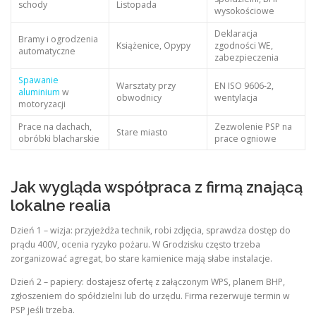
schody
Listopada
wysokościowe
Deklaracja
Bramy i ogrodzenia
Książenice, Opypy
zgodności WE,
automatyczne
zabezpieczenia
Spawanie
Warsztaty przy
EN ISO 9606-2,
aluminium
w
obwodnicy
wentylacja
motoryzacji
Prace na dachach,
Zezwolenie PSP na
Stare miasto
obróbki blacharskie
prace ogniowe
Jak wygląda współpraca z firmą znającą
lokalne realia
Dzień 1 – wizja: przyjeżdża technik, robi zdjęcia, sprawdza dostęp do
prądu 400V, ocenia ryzyko pożaru. W Grodzisku często trzeba
zorganizować agregat, bo stare kamienice mają słabe instalacje.
Dzień 2 – papiery: dostajesz ofertę z załączonym WPS, planem BHP,
zgłoszeniem do spółdzielni lub do urzędu. Firma rezerwuje termin w
PSP jeśli trzeba.