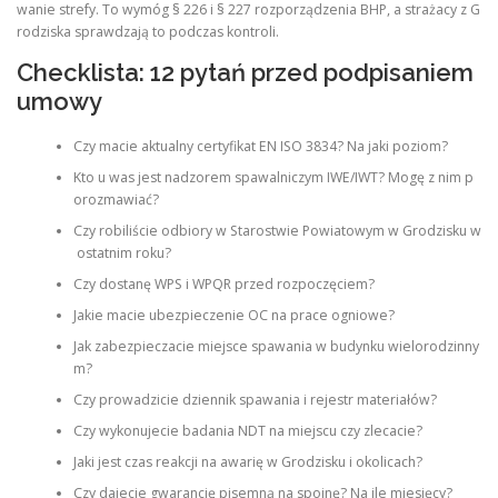
wanie strefy. To wymóg § 226 i § 227 rozporządzenia BHP, a strażacy z G
rodziska sprawdzają to podczas kontroli.
Checklista: 12 pytań przed podpisaniem
umowy
Czy macie aktualny certyfikat EN ISO 3834? Na jaki poziom?
Kto u was jest nadzorem spawalniczym IWE/IWT? Mogę z nim p
orozmawiać?
Czy robiliście odbiory w Starostwie Powiatowym w Grodzisku w
ostatnim roku?
Czy dostanę WPS i WPQR przed rozpoczęciem?
Jakie macie ubezpieczenie OC na prace ogniowe?
Jak zabezpieczacie miejsce spawania w budynku wielorodzinny
m?
Czy prowadzicie dziennik spawania i rejestr materiałów?
Czy wykonujecie badania NDT na miejscu czy zlecacie?
Jaki jest czas reakcji na awarię w Grodzisku i okolicach?
Czy dajecie gwarancję pisemną na spoinę? Na ile miesięcy?