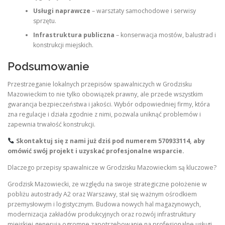
Usługi naprawcze
– warsztaty samochodowe i serwisy
sprzętu.
Infrastruktura publiczna
– konserwacja mostów, balustrad i
konstrukcji miejskich.
Podsumowanie
Przestrzeganie lokalnych przepisów spawalniczych w Grodzisku
Mazowieckim to nie tylko obowiązek prawny, ale przede wszystkim
gwarancja bezpieczeństwa i jakości. Wybór odpowiedniej firmy, która
zna regulacje i działa zgodnie z nimi, pozwala uniknąć problemów i
zapewnia trwałość konstrukcji.
Skontaktuj się z nami już dziś pod numerem
570933114
, aby
omówić swój projekt i uzyskać profesjonalne wsparcie.
Dlaczego przepisy spawalnicze w Grodzisku Mazowieckim są kluczowe?
Grodzisk Mazowiecki, ze względu na swoje strategiczne położenie w
pobliżu autostrady A2 oraz Warszawy, stał się ważnym ośrodkiem
przemysłowym i logistycznym. Budowa nowych hal magazynowych,
modernizacja zakładów produkcyjnych oraz rozwój infrastruktury
miejskiej generują ogromne zapotrzebowanie na profesjonalne usługi