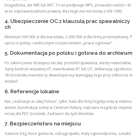
brygadzista, ale IWE lub IWT. To on podpisuje WPS, prowadzi nadzór i bi
erze odpowiedzialność prawną. Bez tego nie ma mowy o EN 1090.
4. Ubezpieczenie OC z klauzulą prac spawalniczy
ch
Minimum 500 000 zł dla warsztatu, 2 000 000 zł dla firmy przemysłowej. P
oproś o polisę z widocznym rozszerzeniem „prace ogniowe”.
5. Dokumentacja po polsku i gotowa do archiwum
Po zakończeniu dostajesz teczkę: protokół spawania, atesty materiałów,
karty kontroli wizualnej VT, ewentualnie RT lub UT, deklarację zgodności.
W Grodzisku inwestorzy deweloperscy wymagają tego przy odbiorze m
ieszkań.
6. Referencje lokalne
Nie „realizacje w całej Polsce”, tylko: hala dla firmy logistycznej w Adamo
wiźnie, konstrukcja sceny w Centrum Kultury, naprawa magistrali ciepłow
niczej dla PEC Grodzisk. Zadzwoń do tych klientów.
7. Bezpieczeństwo na miejscu
Gaśnice 6 kg, koce gaśnicze, odciągi spalin, maty ognioodporne, oznako