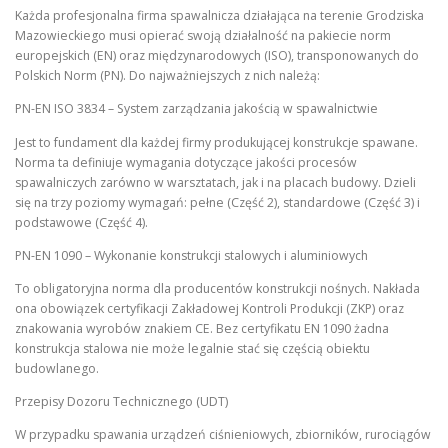
Każda profesjonalna firma spawalnicza działająca na terenie Grodziska
Mazowieckiego musi opierać swoją działalność na pakiecie norm
europejskich (EN) oraz międzynarodowych (ISO), transponowanych do
Polskich Norm (PN). Do najważniejszych z nich należą:
PN-EN ISO 3834 – System zarządzania jakością w spawalnictwie
Jest to fundament dla każdej firmy produkującej konstrukcje spawane.
Norma ta definiuje wymagania dotyczące jakości procesów
spawalniczych zarówno w warsztatach, jak i na placach budowy. Dzieli
się na trzy poziomy wymagań: pełne (Część 2), standardowe (Część 3) i
podstawowe (Część 4).
PN-EN 1090 – Wykonanie konstrukcji stalowych i aluminiowych
To obligatoryjna norma dla producentów konstrukcji nośnych. Nakłada
ona obowiązek certyfikacji Zakładowej Kontroli Produkcji (ZKP) oraz
znakowania wyrobów znakiem CE. Bez certyfikatu EN 1090 żadna
konstrukcja stalowa nie może legalnie stać się częścią obiektu
budowlanego.
Przepisy Dozoru Technicznego (UDT)
W przypadku spawania urządzeń ciśnieniowych, zbiorników, rurociągów