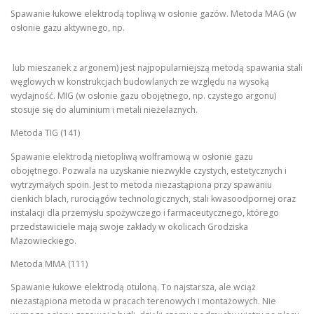
Spawanie łukowe elektrodą topliwą w osłonie gazów. Metoda MAG (w
osłonie gazu aktywnego, np.
lub mieszanek z argonem) jest najpopularniejszą metodą spawania stali
węglowych w konstrukcjach budowlanych ze względu na wysoką
wydajność. MIG (w osłonie gazu obojętnego, np. czystego argonu)
stosuje się do aluminium i metali nieżelaznych.
Metoda TIG (141)
Spawanie elektrodą nietopliwą wolframową w osłonie gazu
obojętnego. Pozwala na uzyskanie niezwykle czystych, estetycznych i
wytrzymałych spoin. Jest to metoda niezastąpiona przy spawaniu
cienkich blach, rurociągów technologicznych, stali kwasoodpornej oraz
instalacji dla przemysłu spożywczego i farmaceutycznego, którego
przedstawiciele mają swoje zakłady w okolicach Grodziska
Mazowieckiego.
Metoda MMA (111)
Spawanie łukowe elektrodą otuloną. To najstarsza, ale wciąż
niezastąpiona metoda w pracach terenowych i montażowych. Nie