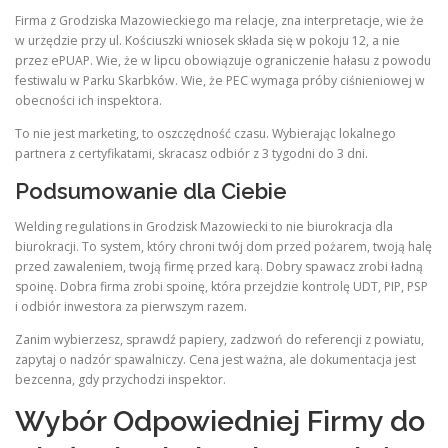
Firma z Grodziska Mazowieckiego ma relacje, zna interpretacje, wie że
w urzędzie przy ul. Kościuszki wniosek składa się w pokoju 12, a nie
przez ePUAP. Wie, że w lipcu obowiązuje ograniczenie hałasu z powodu
festiwalu w Parku Skarbków. Wie, że PEC wymaga próby ciśnieniowej w
obecności ich inspektora.
To nie jest marketing, to oszczędność czasu. Wybierając lokalnego
partnera z certyfikatami, skracasz odbiór z 3 tygodni do 3 dni.
Podsumowanie dla Ciebie
Welding regulations in Grodzisk Mazowiecki to nie biurokracja dla
biurokracji. To system, który chroni twój dom przed pożarem, twoją halę
przed zawaleniem, twoją firmę przed karą. Dobry spawacz zrobi ładną
spoinę. Dobra firma zrobi spoinę, która przejdzie kontrolę UDT, PIP, PSP
i odbiór inwestora za pierwszym razem.
Zanim wybierzesz, sprawdź papiery, zadzwoń do referencji z powiatu,
zapytaj o nadzór spawalniczy. Cena jest ważna, ale dokumentacja jest
bezcenna, gdy przychodzi inspektor.
Wybór Odpowiedniej Firmy do