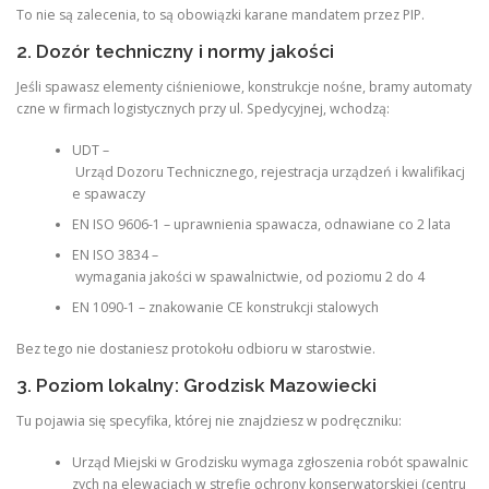
To nie są zalecenia, to są obowiązki karane mandatem przez PIP.
2. Dozór techniczny i normy jakości
Jeśli spawasz elementy ciśnieniowe, konstrukcje nośne, bramy automaty
czne w firmach logistycznych przy ul. Spedycyjnej, wchodzą:
UDT –
Urząd Dozoru Technicznego, rejestracja urządzeń i kwalifikacj
e spawaczy
EN ISO 9606-1 – uprawnienia spawacza, odnawiane co 2 lata
EN ISO 3834 –
wymagania jakości w spawalnictwie, od poziomu 2 do 4
EN 1090-1 – znakowanie CE konstrukcji stalowych
Bez tego nie dostaniesz protokołu odbioru w starostwie.
3. Poziom lokalny: Grodzisk Mazowiecki
Tu pojawia się specyfika, której nie znajdziesz w podręczniku:
Urząd Miejski w Grodzisku wymaga zgłoszenia robót spawalnic
zych na elewacjach w strefie ochrony konserwatorskiej (centru