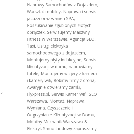
Naprawy Samochodów z Dojazdem
,
Warsztat mobilny
,
Naprawa i serwis
jacuzzi oraz wanien SPA
,
,
Poszukiwanie zgubionych złotych
obrączek
,
Serwisujemy Maszyny
Fitness w Warszawie
,
Agencja SEO
,
Taxi
,
Usługi elektryka
samochodowego z dojazdem
,
Montujemy płyty indukcyjne
,
Serwis
klimatyzacji w domu
,
naprawiamy
fotele
,
Montujemy wizjery z kamerą
i kamery wifi
,
Robimy filmy z drona
,
Awaryjnie otwieramy zamki
,
ez
Flyxpress.pl
,
Serwis Kamer Wifi
,
SEO
Warszawa
,
Montaż, Naprawa,
Wymiana, Czyszczenie i
Odgrzybianie Klimatyzacji w Domu
,
Mobilny Mechanik Warszawa &
Elektryk Samochodowy
zapraszamy