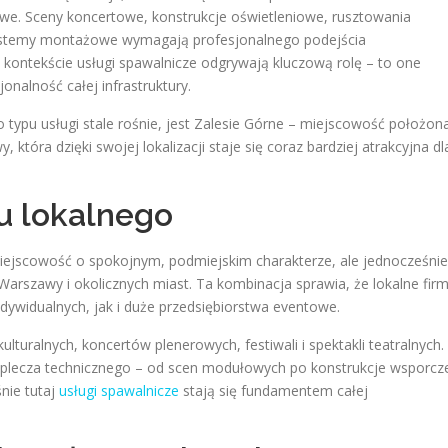
owe. Sceny koncertowe, konstrukcje oświetleniowe, rusztowania
systemy montażowe wymagają profesjonalnego podejścia
m kontekście usługi spawalnicze odgrywają kluczową rolę – to one
onalność całej infrastruktury.
typu usługi stale rośnie, jest Zalesie Górne – miejscowość położon
óra dzięki swojej lokalizacji staje się coraz bardziej atrakcyjna dl
u lokalnego
iejscowość o spokojnym, podmiejskim charakterze, ale jednocześnie
Warszawy i okolicznych miast. Ta kombinacja sprawia, że lokalne fir
ywidualnych, jak i duże przedsiębiorstwa eventowe.
turalnych, koncertów plenerowych, festiwali i spektakli teatralnych.
lecza technicznego – od scen modułowych po konstrukcje wsporcz
nie tutaj
usługi spawalnicze
stają się fundamentem całej