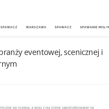
E
 SPAWACZ
WARSZAWA
SPAWACZ
SPAWANIE MIG/
branży eventowej, scenicznej i
órnym
micznie się rozwija, a wraz z nią rośnie zapotrzebowanie na