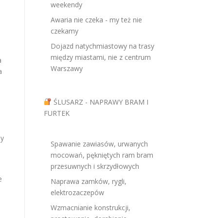
weekendy
Awaria nie czeka - my też nie
czekamy
Dojazd natychmiastowy na trasy
między miastami, nie z centrum
a
Warszawy
a
ŚLUSARZ - NAPRAWY BRAM I
FURTEK
my
Spawanie zawiasów, urwanych
mocowań, pękniętych ram bram
przesuwnych i skrzydłowych
e
Naprawa zamków, rygli,
elektrozaczepów
Wzmacnianie konstrukcji,