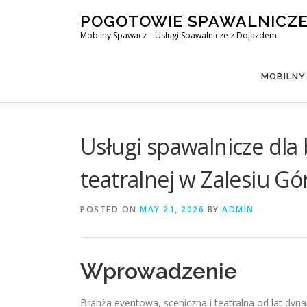
Skip
POGOTOWIE SPAWALNICZ
to
Mobilny Spawacz – Usługi Spawalnicze z Dojazdem
content
MOBILNY
Usługi spawalnicze dla 
teatralnej w Zalesiu G
POSTED ON
MAY 21, 2026
BY
ADMIN
Wprowadzenie
Branża eventowa, sceniczna i teatralna od lat dyna