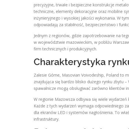
precyzyjne, trwałe i bezpieczne konstrukcje metal
techniczne, elementy dekoracyjne oraz mobilne 
inżynieryjnego i wysokiej jakości wykonania. W ty
odpowiadają za stabilność, bezpieczeństwo i funkcj
Jednym z regionów, gdzie zapotrzebowanie na tego 
w województwie mazowieckim, w pobliżu Warszawy, kt
firm technicznych i produkcyjnych.
Charakterystyka rynk
Zalesie Górne, Masovian Voivodeship, Poland to m
znajdująca się bardzo blisko dużego rynku zbytu – 
spawalnicze mogą obsługiwać zarówno klientów ind
W regionie Mazowsza odbywa się wiele wydarzeń kul
Każde z tych wydarzeń wymaga odpowiedniego zap
dla ekranów LED i systemów nagłośnienia. To właś
infrastruktury.