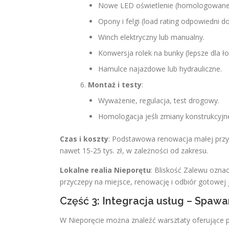
Nowe LED oświetlenie (homologowane
Opony i felgi (load rating odpowiedni d
Winch elektryczny lub manualny.
Konwersja rolek na bunky (lepsze dla ło
Hamulce najazdowe lub hydrauliczne.
Montaż i testy
:
Wyważenie, regulacja, test drogowy.
Homologacja jeśli zmiany konstrukcyjn
Czas i koszty
: Podstawowa renowacja małej przycz
nawet 15-25 tys. zł, w zależności od zakresu.
Lokalne realia Nieporętu
: Bliskość Zalewu oznac
przyczepy na miejsce, renowację i odbiór gotowej j
Część 3: Integracja usług – Spaw
W Nieporęcie można znaleźć warsztaty oferujące p