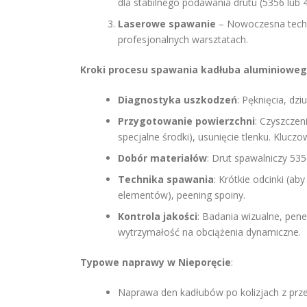
dla stabilnego podawania drutu (5356 lub 
Laserowe spawanie
– Nowoczesna techno
profesjonalnych warsztatach.
Kroki procesu spawania kadłuba aluminioweg
Diagnostyka uszkodzeń
: Pęknięcia, dz
Przygotowanie powierzchni
: Czyszczen
specjalne środki), usunięcie tlenku. Klucz
Dobór materiałów
: Drut spawalniczy 535
Technika spawania
: Krótkie odcinki (ab
elementów), peening spoiny.
Kontrola jakości
: Badania wizualne, pen
wytrzymałość na obciążenia dynamiczne.
Typowe naprawy w Nieporęcie
:
Naprawa den kadłubów po kolizjach z prz