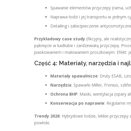
Spawanie elementów przyczepy (rama, uch
Naprawa łodzi i jej transportu w jednym cy
Detailing i zabezpieczenie antyosmotyczne
Przykładowy case study
(fikcyjny, ale realistyc
pęknięcie w kadłubie i zardzewiałą przyczepę. Pro
piaskowaniem i malowaniem proszkowym. Efekt: je
Część 4: Materiały, narzędzia i naj
Materiały spawalnicze
: Druty ESAB, Lin
Narzędzia
: Spawarki Miller, Fronius, szlifi
Ochrona BHP
: Maski, wentylacja (opary a
Konserwacja po naprawie
: Regularne m
Trendy 2026
: Hybrydowe łodzie, lekkie przyczepy
powłoki.