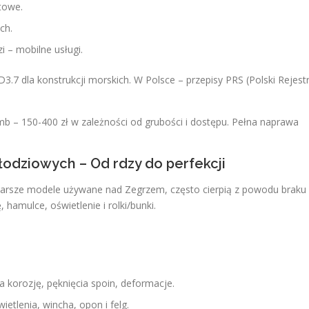
towe.
ch.
 – mobilne usługi.
3.7 dla konstrukcji morskich. W Polsce – przepisy PRS (Polski Rejest
b – 150-400 zł w zależności od grubości i dostępu. Pełna naprawa
odziowych – Od rdzy do perfekcji
starsze modele używane nad Zegrzem, często cierpią z powodu braku
 hamulce, oświetlenie i rolki/bunki.
 korozję, pęknięcia spoin, deformacje.
etlenia, wincha, opon i felg.