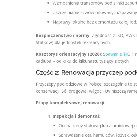
Wzmocnienia transomów pod silniki zabur
Uszczelnianie szwów nitowanych/spawany
Naprawy lokalne bez demontażu całej łodzi
Bezpieczeństwo i normy
: Zgodność z ISO, AWS D
Statków) dla jednostek rekreacyjnych.
Kosztorys orientacyjny (2026)
:
Spawanie TIG
1 m
kadłuba – od kilku do kilkunastu tysięcy złotych.
Część 2: Renowacja przyczep podł
Przyczepy podłodziowe w Polsce, szczególnie te 
konserwacji. Sól drogowa, wilgoć i UV niszczą ramę,
Etapy kompleksowej renowacji:
Inspekcja i demontaż
:
Ocena ramy stalowej lub aluminiowej na
Sprawdzenie osi, hamulców, łożysk, oświ