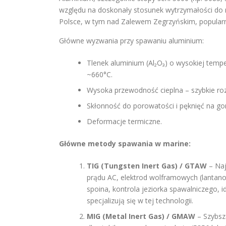
względu na doskonały stosunek wytrzymałości do 
Polsce, w tym nad Zalewem Zegrzyńskim, popularne
Główne wyzwania przy spawaniu aluminium:
Tlenek aluminium (Al₂O₃) o wysokiej tempe
~660°C.
Wysoka przewodność cieplna – szybkie roz
Skłonność do porowatości i pęknięć na go
Deformacje termiczne.
Główne metody spawania w marine:
TIG (Tungsten Inert Gas) / GTAW
– Naj
prądu AC, elektrod wolframowych (lantano
spoina, kontrola jeziorka spawalniczego, 
specjalizują się w tej technologii.
MIG (Metal Inert Gas) / GMAW
– Szybsz