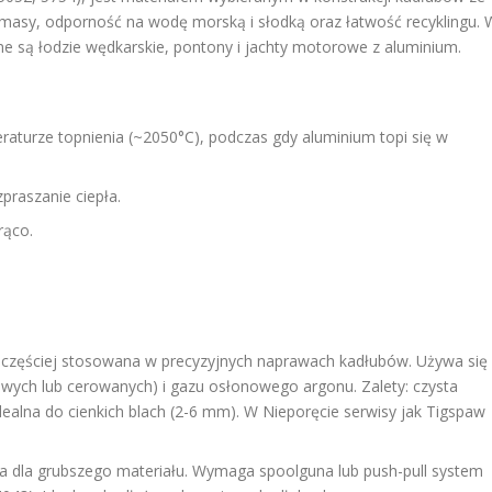
masy, odporność na wodę morską i słodką oraz łatwość recyklingu. 
 są łodzie wędkarskie, pontony i jachty motorowe z aluminium.
raturze topnienia (~2050°C), podczas gdy aluminium topi się w
praszanie ciepła.
rąco.
częściej stosowana w precyzyjnych naprawach kadłubów. Używa się
wych lub cerowanych) i gazu osłonowego argonu. Zalety: czysta
idealna do cienkich blach (2-6 mm). W Nieporęcie serwisy jak Tigspaw
a dla grubszego materiału. Wymaga spoolguna lub push-pull system