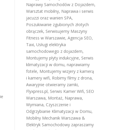
Naprawy Samochodów z Dojazdem
,
Warsztat mobilny
,
Naprawa i serwis
jacuzzi oraz wanien SPA
,
Poszukiwanie zgubionych złotych
obrączek
,
Serwisujemy Maszyny
Fitness w Warszawie
,
Agencja SEO
,
Taxi
,
Usługi elektryka
samochodowego z dojazdem
,
Montujemy płyty indukcyjne
,
Serwis
klimatyzacji w domu
,
naprawiamy
fotele
,
Montujemy wizjery z kamerą
i kamery wifi
,
Robimy filmy z drona
,
Awaryjnie otwieramy zamki
,
Flyxpress.pl
,
Serwis Kamer Wifi
,
SEO
ie
Warszawa
,
Montaż, Naprawa,
Wymiana, Czyszczenie i
Odgrzybianie Klimatyzacji w Domu
,
Mobilny Mechanik Warszawa &
Elektryk Samochodowy
zapraszamy