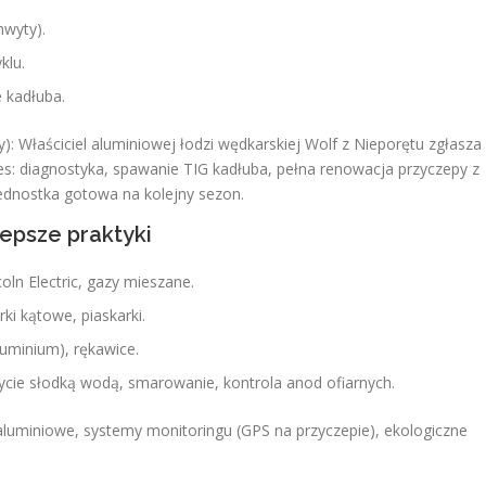
wyty).
klu.
 kadłuba.
zny): Właściciel aluminiowej łodzi wędkarskiej Wolf z Nieporętu zgłasza
ces: diagnostyka, spawanie TIG kadłuba, pełna renowacja przyczepy z
dnostka gotowa na kolejny sezon.
lepsze praktyki
coln Electric, gazy mieszane.
erki kątowe, piaskarki.
luminium), rękawice.
ycie słodką wodą, smarowanie, kontrola anod ofiarnych.
 aluminiowe, systemy monitoringu (GPS na przyczepie), ekologiczne