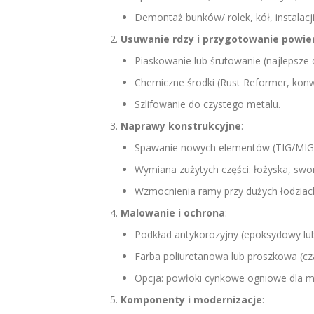
Demontaż bunków/ rolek, kół, instalacji
Usuwanie rdzy i przygotowanie powie
Piaskowanie lub śrutowanie (najlepsze 
Chemiczne środki (Rust Reformer, konw
Szlifowanie do czystego metalu.
Naprawy konstrukcyjne
:
Spawanie nowych elementów (TIG/MIG dl
Wymiana zużytych części: łożyska, swor
Wzmocnienia ramy przy dużych łodziac
Malowanie i ochrona
:
Podkład antykorozyjny (epoksydowy lu
Farba poliuretanowa lub proszkowa (cza
Opcja: powłoki cynkowe ogniowe dla m
Komponenty i modernizacje
: