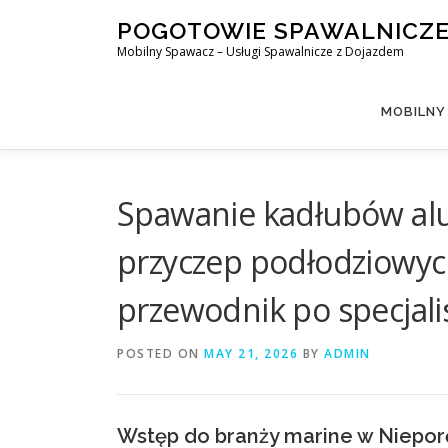
Skip
POGOTOWIE SPAWALNICZ
to
Mobilny Spawacz – Usługi Spawalnicze z Dojazdem
content
MOBILNY
Spawanie kadłubów alu
przyczep podłodziowyc
przewodnik po specjal
POSTED ON
MAY 21, 2026
BY
ADMIN
Wstęp do branży marine w Niepor