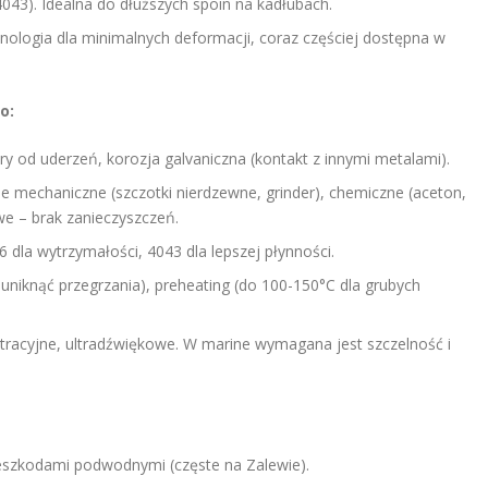
4043). Idealna do dłuższych spoin na kadłubach.
logia dla minimalnych deformacji, coraz częściej dostępna w
o:
iury od uderzeń, korozja galvaniczna (kontakt z innymi metalami).
ie mechaniczne (szczotki nierdzewne, grinder), chemiczne (aceton,
owe – brak zanieczyszczeń.
6 dla wytrzymałości, 4043 dla lepszej płynności.
y uniknąć przegrzania), preheating (do 100-150°C dla grubych
etracyjne, ultradźwiękowe. W marine wymagana jest szczelność i
eszkodami podwodnymi (częste na Zalewie).