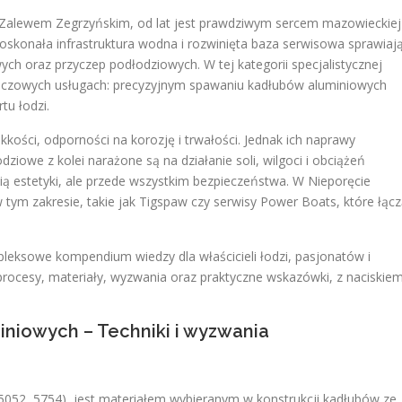
Zalewem Zegrzyńskim, od lat jest prawdziwym sercem mazowieckiej
oskonała infrastruktura wodna i rozwinięta baza serwisowa sprawiają
owych oraz przyczep podłodziowych. W tej kategorii specjalistycznej
uczowych usługach: precyzyjnym spawaniu kadłubów aluminiowych
tu łodzi.
ekkości, odporności na korozję i trwałości. Jednak ich naprawy
ziowe z kolei narażone są na działanie soli, wilgoci i obciążeń
ią estetyki, ale przede wszystkim bezpieczeństwa. W Nieporęcie
w tym zakresie, takie jak Tigspaw czy serwisy Power Boats, które łąc
pleksowe kompendium wiedzy dla właścicieli łodzi, pasjonatów i
rocesy, materiały, wyzwania oraz praktyczne wskazówki, z naciskie
iniowych – Techniki i wyzwania
, 5052, 5754), jest materiałem wybieranym w konstrukcji kadłubów ze