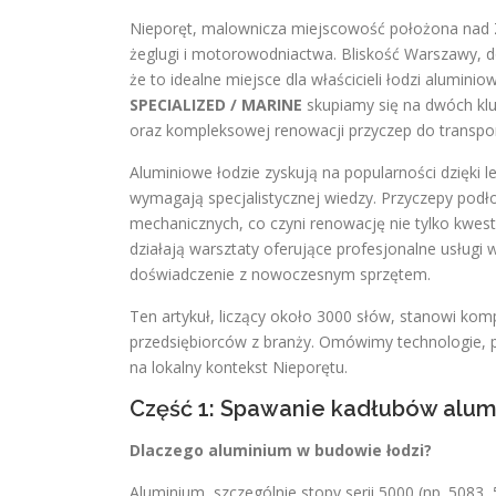
Nieporęt, malownicza miejscowość położona nad 
żeglugi i motorowodniactwa. Bliskość Warszawy, d
że to idealne miejsce dla właścicieli łodzi alumini
SPECIALIZED / MARINE
skupiamy się na dwóch kl
oraz kompleksowej renowacji przyczep do transpor
Aluminiowe łodzie zyskują na popularności dzięki l
wymagają specjalistycznej wiedzy. Przyczepy podłod
mechanicznych, co czyni renowację nie tylko kwest
działają warsztaty oferujące profesjonalne usługi 
doświadczenie z nowoczesnym sprzętem.
Ten artykuł, liczący około 3000 słów, stanowi kom
przedsiębiorców z branży. Omówimy technologie, p
na lokalny kontekst Nieporętu.
Część 1: Spawanie kadłubów alum
Dlaczego aluminium w budowie łodzi?
Aluminium, szczególnie stopy serii 5000 (np. 5083