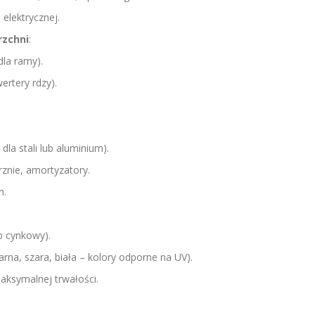
 elektrycznej.
rzchni
:
dla ramy).
ertery rdzy).
a stali lub aluminium).
znie, amortyzatory.
h.
b cynkowy).
rna, szara, biała – kolory odporne na UV).
aksymalnej trwałości.