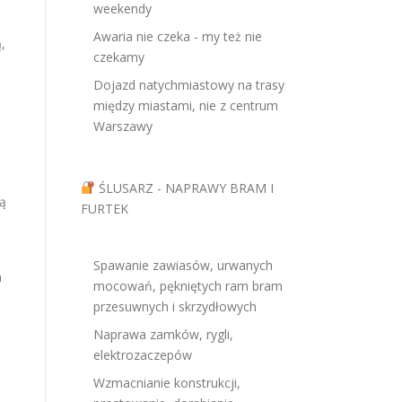
weekendy
Awaria nie czeka - my też nie
,
czekamy
Dojazd natychmiastowy na trasy
między miastami, nie z centrum
Warszawy
ŚLUSARZ - NAPRAWY BRAM I
zą
FURTEK
Spawanie zawiasów, urwanych
m
mocowań, pękniętych ram bram
przesuwnych i skrzydłowych
Naprawa zamków, rygli,
elektrozaczepów
Wzmacnianie konstrukcji,