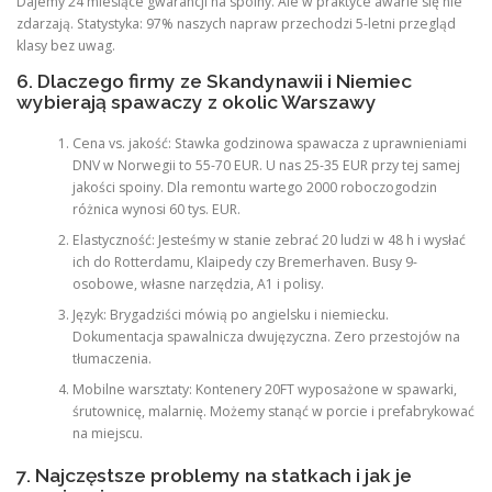
Dajemy 24 miesiące gwarancji na spoiny. Ale w praktyce awarie się nie
zdarzają. Statystyka: 97% naszych napraw przechodzi 5-letni przegląd
klasy bez uwag.
6. Dlaczego firmy ze Skandynawii i Niemiec
wybierają spawaczy z okolic Warszawy
Cena vs. jakość: Stawka godzinowa spawacza z uprawnieniami
DNV w Norwegii to 55-70 EUR. U nas 25-35 EUR przy tej samej
jakości spoiny. Dla remontu wartego 2000 roboczogodzin
różnica wynosi 60 tys. EUR.
Elastyczność: Jesteśmy w stanie zebrać 20 ludzi w 48 h i wysłać
ich do Rotterdamu, Klaipedy czy Bremerhaven. Busy 9-
osobowe, własne narzędzia, A1 i polisy.
Język: Brygadziści mówią po angielsku i niemiecku.
Dokumentacja spawalnicza dwujęzyczna. Zero przestojów na
tłumaczenia.
Mobilne warsztaty: Kontenery 20FT wyposażone w spawarki,
śrutownicę, malarnię. Możemy stanąć w porcie i prefabrykować
na miejscu.
7. Najczęstsze problemy na statkach i jak je