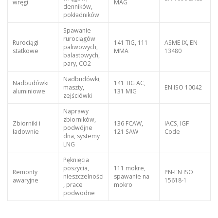
wręgi
MAG
denników,
pokładników
Spawanie
rurociągów
Rurociągi
141 TIG, 111
ASME IX, EN
paliwowych,
statkowe
MMA
13480
balastowych,
pary, CO2
Nadbudówki,
Nadbudówki
141 TIG AC,
maszty,
EN ISO 10042
aluminiowe
131 MIG
zejściówki
Naprawy
zbiorników,
Zbiorniki i
136 FCAW,
IACS, IGF
podwójne
ładownie
121 SAW
Code
dna, systemy
LNG
Pęknięcia
poszycia,
111 mokre,
Remonty
PN-EN ISO
nieszczelności
spawanie na
awaryjne
15618-1
, prace
mokro
podwodne