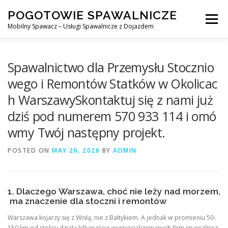
Skip
POGOTOWIE SPAWALNICZE
to
Menu
content
Mobilny Spawacz – Usługi Spawalnicze z Dojazdem
MOBILNY SPAWACZ
WARSZAWA
SPAWACZ
Spawalnictwo dla Przemysłu Stocznio
wego i Remontów Statków w Okolicac
h WarszawySkontaktuj się z nami już
SPAWANIE MIG/MAG (GMAW)
NASZE USŁUGI
dziś pod numerem 570 933 114 i omó
wmy Twój następny projekt.
KONTAKT
POSTED ON
MAY 26, 2026
BY
ADMIN
1. Dlaczego Warszawa, choć nie leży nad morzem,
ma znaczenie dla stoczni i remontów
Warszawa kojarzy się z Wisłą, nie z Bałtykiem. A jednak w promieniu 50-
150 km od stolicy działa kilkanaście wyspecjalizowanych firm spawalnicz