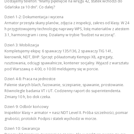
Dostajemy telefon: “Mamy pęknięcie na wręgu 42, statek wchodzi do
Gdańska za 10 dni”. Co dalej?
Dzień 1-2: Dokumentacja i wycena
Armator przesyła skany planów, zdjęcia z inspekcji, zakres od klasy. W 24
h przygotowujemy technologię naprawy WPS, listę materiałów z atestem
3.1, harmonogram i cenę. Działamy w trybie “budżet na wczoraj”.
Dzień 3: Mobilizacja
Kompletujemy ekipę: 6 spawaczy 135/136, 2 spawaczy TIG 141,
kierownik, NDT, BHP. Sprzęt: półautomaty Kemppi X8, agregaty,
rusztowania, odciągi spawalnicze, kontener socjalny. Wyjazd z warsztatu
pod Warszawą o 4:00, o 10:00 meldujemy się w porcie.
Dzień 4-8: Praca na jednostce
Palenie starych blach, fazowanie, sczepianie, spawanie, prostowanie.
Równolegle badania VT i UT. Codzienny raport do superintendenta.
Zmiany 10 h, bo dok czeka.
Dzień 9: Odbiór końcowy
Inspektor klasy + armator + nasz NDT Level II. Próba szczelności, pomiar
grubości, protokół. Podpis i statek wychodzi w morze.
Dzień 10: Gwarancja