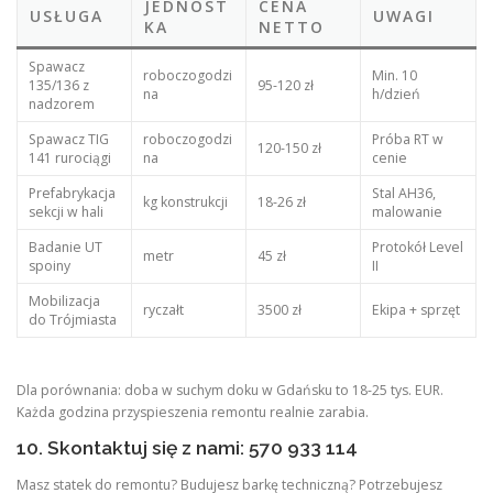
JEDNOST
CENA
USŁUGA
UWAGI
KA
NETTO
Spawacz
roboczogodzi
Min. 10
135/136 z
95-120 zł
na
h/dzień
nadzorem
Spawacz TIG
roboczogodzi
Próba RT w
120-150 zł
141 rurociągi
na
cenie
Prefabrykacja
Stal AH36,
kg konstrukcji
18-26 zł
sekcji w hali
malowanie
Badanie UT
Protokół Level
metr
45 zł
spoiny
II
Mobilizacja
ryczałt
3500 zł
Ekipa + sprzęt
do Trójmiasta
Dla porównania: doba w suchym doku w Gdańsku to 18-25 tys. EUR.
Każda godzina przyspieszenia remontu realnie zarabia.
10. Skontaktuj się z nami: 570 933 114
Masz statek do remontu? Budujesz barkę techniczną? Potrzebujesz