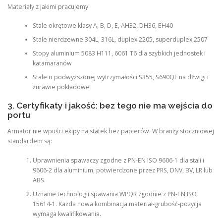
Materiały z jakimi pracujemy
Stale okrętowe klasy A, B, D, E, AH32, DH36, EH40
Stale nierdzewne 304L, 316L, duplex 2205, superduplex 2507
Stopy aluminium 5083 H111, 6061 T6 dla szybkich jednostek i
katamaranów
Stale o podwyższonej wytrzymałości S355, S690QL na dźwigi i
żurawie pokładowe
3. Certyfikaty i jakość: bez tego nie ma wejścia do
portu
Armator nie wpuści ekipy na statek bez papierów. W branży stoczniowej
standardem są:
Uprawnienia spawaczy zgodne z PN-EN ISO 9606-1 dla stali i
9606-2 dla aluminium, potwierdzone przez PRS, DNV, BV, LR lub
ABS.
Uznanie technologii spawania WPQR zgodnie z PN-EN ISO
15614-1. Każda nowa kombinacja materiał-grubość-pozycja
wymaga kwalifikowania.