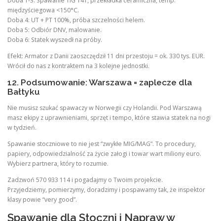
Doba 1-3: Spawanie TIG 141, przekładka ceramiczna, temp.
międzyściegowa <150°C.
Doba 4: UT + PT 100%, próba szczelności helem.
Doba 5: Odbiór DNV, malowanie.
Doba 6: Statek wyszedł na próby.
Efekt: Armator z Danii zaoszczędził 11 dni przestoju = ok. 330 tys. EUR.
Wrócił do nas z kontraktem na 3 kolejne jednostki.
12. Podsumowanie: Warszawa = zaplecze dla
Bałtyku
Nie musisz szukać spawaczy w Norwegii czy Holandii. Pod Warszawą
masz ekipy z uprawnieniami, sprzęt i tempo, które stawia statek na nogi
w tydzień.
Spawanie stoczniowe to nie jest “zwykłe MIG/MAG”. To procedury,
papiery, odpowiedzialność za życie załogi i towar wart miliony euro.
Wybierz partnera, który to rozumie.
Zadzwoń 570 933 114 i pogadajmy o Twoim projekcie.
Przyjedziemy, pomierzymy, doradzimy i pospawamy tak, że inspektor
klasy powie “very good”.
Spawanie dla Stoczni i Napraw w