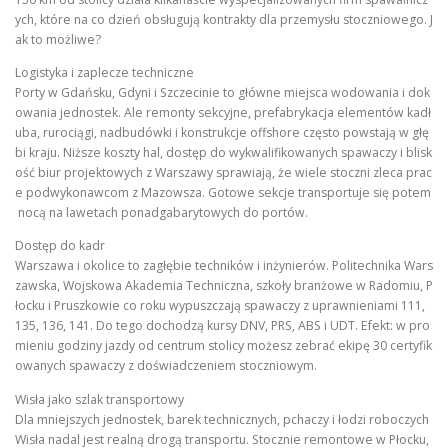
ych, które na co dzień obsługują kontrakty dla przemysłu stoczniowego. J
ak to możliwe?
Logistyka i zaplecze techniczne
Porty w Gdańsku, Gdyni i Szczecinie to główne miejsca wodowania i dok
owania jednostek. Ale remonty sekcyjne, prefabrykacja elementów kadł
uba, rurociągi, nadbudówki i konstrukcje offshore często powstają w głę
bi kraju. Niższe koszty hal, dostęp do wykwalifikowanych spawaczy i blisk
ość biur projektowych z Warszawy sprawiają, że wiele stoczni zleca prac
e podwykonawcom z Mazowsza. Gotowe sekcje transportuje się potem
nocą na lawetach ponadgabarytowych do portów.
Dostęp do kadr
Warszawa i okolice to zagłębie techników i inżynierów. Politechnika Wars
zawska, Wojskowa Akademia Techniczna, szkoły branżowe w Radomiu, P
łocku i Pruszkowie co roku wypuszczają spawaczy z uprawnieniami 111,
135, 136, 141. Do tego dochodzą kursy DNV, PRS, ABS i UDT. Efekt: w pro
mieniu godziny jazdy od centrum stolicy możesz zebrać ekipę 30 certyfik
owanych spawaczy z doświadczeniem stoczniowym.
Wisła jako szlak transportowy
Dla mniejszych jednostek, barek technicznych, pchaczy i łodzi roboczych
Wisła nadal jest realną drogą transportu. Stocznie remontowe w Płocku,