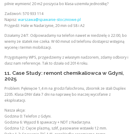
pilnie wymienić 20 m2 poszycia bo klasa uziemiła jednostkę?
Zadzwoń: 570 933 114
Napisz:
warszawa@spawanie-stoczniowe.pl
Przyjedź: Hale w Nadarzynie, 20 min od S8 i A2
Działamy 24/7. Odpowiadamy na telefon nawet w niedzielę o 22:00, bo
wiemy że statek nie czeka. W 60 minut od telefonu dostajesz wstępną
wycenę i termin mobilizacji.
Przygotujemy WPS, przyjedziemy z własnym nadzorem, zdamy odbiory i
dasz nam referencje. Tak to działa od 2014 roku.
11. Case Study: remont chemikaliowca w Gdyni,
2025
Problem: Pęknięcie 1,4 m na grodzi falochronu, zbiornik ze stali Duplex
2205. Klasa DNV dała 7 dni na naprawę bo inaczej wycofanie z
eksploatacji.
Nasza akcja:
Godzina 0: Telefon z Gdyni.
Godzina 6: Wyjazd 8 spawaczy + NDT z Nadarzyna.
Godzina 12: Cięcie plazmą, szlif, pasowanie wstawki 12 mm.