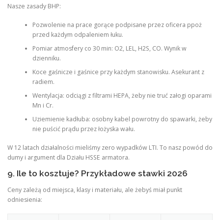
Nasze zasady BHP:
Pozwolenie na prace gorące podpisane przez oficera ppoż
przed każdym odpaleniem łuku.
Pomiar atmosfery co 30 min: O2, LEL, H2S, CO. Wynik w
dzienniku.
Koce gaśnicze i gaśnice przy każdym stanowisku. Asekurant z
radiem.
Wentylacja: odciągi z filtrami HEPA, żeby nie truć załogi oparami
Mn i Cr.
Uziemienie kadłuba: osobny kabel powrotny do spawarki, żeby
nie puścić prądu przez łożyska wału.
W 12 latach działalności mieliśmy zero wypadków LTI. To nasz powód do
dumy i argument dla Działu HSSE armatora.
9. Ile to kosztuje? Przykładowe stawki 2026
Ceny zależą od miejsca, klasy i materiału, ale żebyś miał punkt
odniesienia: