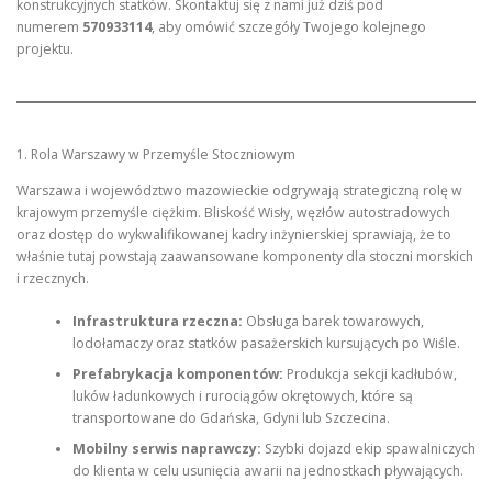
konstrukcyjnych statków. Skontaktuj się z nami już dziś pod
numerem
570933114
, aby omówić szczegóły Twojego kolejnego
projektu.
1. Rola Warszawy w Przemyśle Stoczniowym
Warszawa i województwo mazowieckie odgrywają strategiczną rolę w
krajowym przemyśle ciężkim. Bliskość Wisły, węzłów autostradowych
oraz dostęp do wykwalifikowanej kadry inżynierskiej sprawiają, że to
właśnie tutaj powstają zaawansowane komponenty dla stoczni morskich
i rzecznych.
Infrastruktura rzeczna:
Obsługa barek towarowych,
lodołamaczy oraz statków pasażerskich kursujących po Wiśle.
Prefabrykacja komponentów:
Produkcja sekcji kadłubów,
luków ładunkowych i rurociągów okrętowych, które są
transportowane do Gdańska, Gdyni lub Szczecina.
Mobilny serwis naprawczy:
Szybki dojazd ekip spawalniczych
do klienta w celu usunięcia awarii na jednostkach pływających.