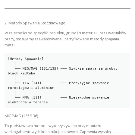
2. Metody Spawania Stoczniowego
W zależności od specyfiki projektu, grubości materiału oraz warunków
pracy, stosujemy zaawansowane i certyfikowane metody spajania
metali:
[Metody Spawania]

   │

   ├── MIG/MAG (131/135) ─── Szybkie spajanie grubych 
blach kadłuba

   │

   ├── TIG (141)         ─── Precyzyjne spawanie 
rurociągów i aluminium

   │

   └── MMA (111)         ─── Niezawodne spawanie 
MIG/MAG (135/136)
To podstawowa metoda wykorzystywana przy montażu
wielkogabarytowych konstrukcji stalowych. Zapewnia wysoką