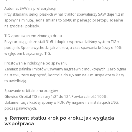
Automat SAW na prefabrykacji
Przy składaniu sekcji płaskich w hali traktor spawalniczy SAW daje 1,2 m
spoiny na minutę. Jedna zmiana to 60-80 m pełnego przetopu. Idealne
na grodzie i pokłady.
TIG z podawaniem zimnego drutu
Przy rurociągach ze stali 316L i duplex wprowadziliśmy system TIG +
podajnik. Spoina wychodzi jak z lustra, a czas spawania krótszy o 40%
względem klasycznego TIG.
Prostowanie indukcyjne po spawaniu
Zamiast palnika i młotów używamy nagrzewnic indukcyjnych. Zero ognia
na statku, zero naprężeń, kontrola do 0,5 mm na 2 m. Inspektorzy klasy
to uwielbiają.
Spawanie orbitalne rurociągów
Głowice Orbital TIG na rury 1/2″ do 12″. Powtarzalność 100%,
dokumentacja każdej spoiny w PDF. Wymagane na instalacjach LNG,
ppoż i paliwowych.
5. Remont statku krok po kroku: jak wygląda
współpraca