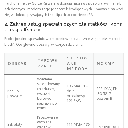
Tarchominie czy Górze Kalwarii wykonują naprawy poszycia, wymianę bl
ach dennych i modernizacje jednostek śródlądowych. Spawanie na wod
zie, w dokach pływających i na slipach to codzienność.
2. Zakres usług spawalniczych dla statków i kons
trukcji offshore
Profesjonalne spawalnictwo stoczniowe to znacznie więcej niż “łączenie
blach”. Oto główne obszary, w których działamy:
STOSOW
TYPOWE
OBSZAR
ANE
NORMY
PRACE
METODY
Wymiana
skorodowany
135 MAG, 136
ch arkuszy,
PRS, DNV, EN
Kadłub i
drut
wstawki
ISO 5817
poszycie
proszkowy,
burtowe,
poziom B
121 SAW
naprawy po
kolizji
Prostowanie i
wymiana
Szkielety i
111 MMA, 135
wręgów,
EN 1090 EXC3