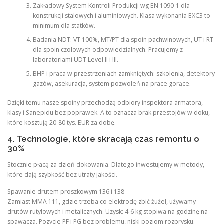
Zakładowy System Kontroli Produkcji wg EN 1090-1 dla
konstrukcji stalowych i aluminiowych. Klasa wykonania EXC3 to
minimum dla statków.
Badania NDT: VT 100%, MT/PT dla spoin pachwinowych, UT i RT
dla spoin czołowych odpowiedzialnych. Pracujemy z
laboratoriami UDT Level II i III.
BHP i praca w przestrzeniach zamkniętych: szkolenia, detektory
gazów, asekuracja, system pozwoleń na prace gorące.
Dzięki temu nasze spoiny przechodzą odbiory inspektora armatora,
klasy i Sanepidu bez poprawek. A to oznacza brak przestojów w doku,
które kosztują 20-80 tys. EUR za dobę.
4. Technologie, które skracają czas remontu o
30%
Stocznie płacą za dzień dokowania. Dlatego inwestujemy w metody,
które dają szybkość bez utraty jakości.
Spawanie drutem proszkowym 136 i 138
Zamiast MMA 111, gdzie trzeba co elektrodę zbić żużel, używamy
drutów rutylowych i metalicznych. Uzysk: 4-6 kg stopiwa na godzinę na
spawacza. Pozycje PF i PG bez problemu, niski poziom rozprysku.