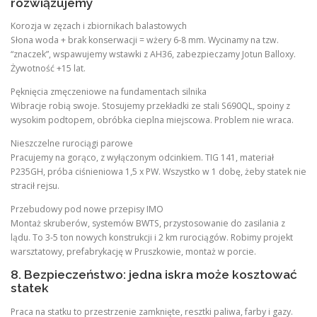
rozwiązujemy
Korozja w zęzach i zbiornikach balastowych
Słona woda + brak konserwacji = wżery 6-8 mm. Wycinamy na tzw.
“znaczek”, wspawujemy wstawki z AH36, zabezpieczamy Jotun Balloxy.
Żywotność +15 lat.
Pęknięcia zmęczeniowe na fundamentach silnika
Wibracje robią swoje. Stosujemy przekładki ze stali S690QL, spoiny z
wysokim podtopem, obróbka cieplna miejscowa. Problem nie wraca.
Nieszczelne rurociągi parowe
Pracujemy na gorąco, z wyłączonym odcinkiem. TIG 141, materiał
P235GH, próba ciśnieniowa 1,5 x PW. Wszystko w 1 dobę, żeby statek nie
stracił rejsu.
Przebudowy pod nowe przepisy IMO
Montaż skruberów, systemów BWTS, przystosowanie do zasilania z
lądu. To 3-5 ton nowych konstrukcji i 2 km rurociągów. Robimy projekt
warsztatowy, prefabrykację w Pruszkowie, montaż w porcie.
8. Bezpieczeństwo: jedna iskra może kosztować
statek
Praca na statku to przestrzenie zamknięte, resztki paliwa, farby i gazy.