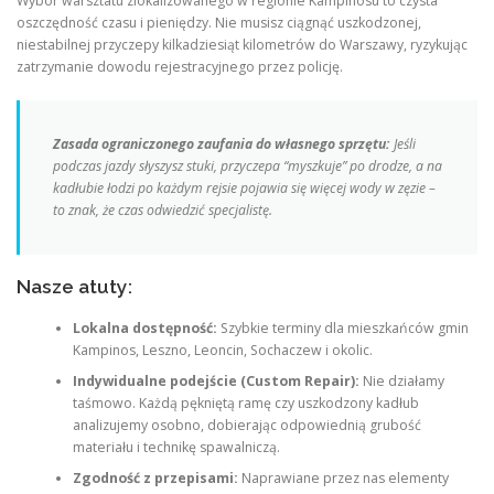
Wybór warsztatu zlokalizowanego w regionie Kampinosu to czysta
oszczędność czasu i pieniędzy. Nie musisz ciągnąć uszkodzonej,
niestabilnej przyczepy kilkadziesiąt kilometrów do Warszawy, ryzykując
zatrzymanie dowodu rejestracyjnego przez policję.
Zasada ograniczonego zaufania do własnego sprzętu:
Jeśli
podczas jazdy słyszysz stuki, przyczepa “myszkuje” po drodze, a na
kadłubie łodzi po każdym rejsie pojawia się więcej wody w zęzie –
to znak, że czas odwiedzić specjalistę.
Nasze atuty:
Lokalna dostępność:
Szybkie terminy dla mieszkańców gmin
Kampinos, Leszno, Leoncin, Sochaczew i okolic.
Indywidualne podejście (Custom Repair):
Nie działamy
taśmowo. Każdą pękniętą ramę czy uszkodzony kadłub
analizujemy osobno, dobierając odpowiednią grubość
materiału i technikę spawalniczą.
Zgodność z przepisami:
Naprawiane przez nas elementy