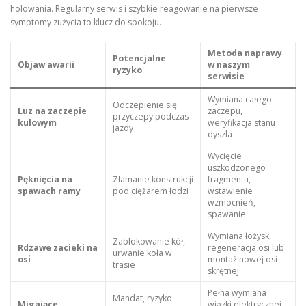
holowania. Regularny serwis i szybkie reagowanie na pierwsze
symptomy zużycia to klucz do spokoju.
Metoda naprawy
Potencjalne
Objaw awarii
w naszym
ryzyko
serwisie
Wymiana całego
Odczepienie się
Luz na zaczepie
zaczepu,
przyczepy podczas
kulowym
weryfikacja stanu
jazdy
dyszla
Wycięcie
uszkodzonego
Pęknięcia na
Złamanie konstrukcji
fragmentu,
spawach ramy
pod ciężarem łodzi
wstawienie
wzmocnień,
spawanie
Wymiana łożysk,
Zablokowanie kół,
Rdzawe zacieki na
regeneracja osi lub
urwanie koła w
osi
montaż nowej osi
trasie
skrętnej
Pełna wymiana
Mandat, ryzyko
Migające
wiązki elektrycznej