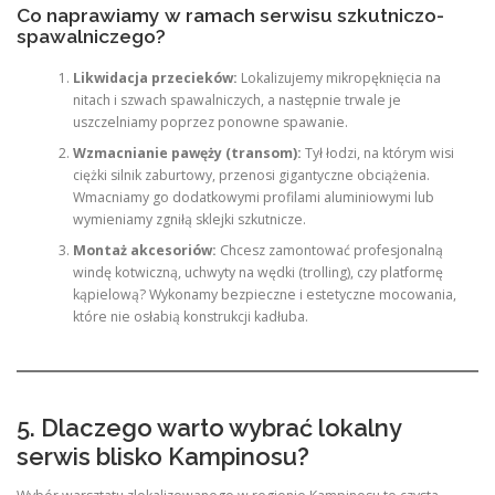
Co naprawiamy w ramach serwisu szkutniczo-
spawalniczego?
Likwidacja przecieków:
Lokalizujemy mikropęknięcia na
nitach i szwach spawalniczych, a następnie trwale je
uszczelniamy poprzez ponowne spawanie.
Wzmacnianie pawęży (transom):
Tył łodzi, na którym wisi
ciężki silnik zaburtowy, przenosi gigantyczne obciążenia.
Wmacniamy go dodatkowymi profilami aluminiowymi lub
wymieniamy zgniłą sklejki szkutnicze.
Montaż akcesoriów:
Chcesz zamontować profesjonalną
windę kotwiczną, uchwyty na wędki (trolling), czy platformę
kąpielową? Wykonamy bezpieczne i estetyczne mocowania,
które nie osłabią konstrukcji kadłuba.
5. Dlaczego warto wybrać lokalny
serwis blisko Kampinosu?