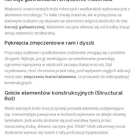
Większość nowoczesnych łodzi roboczych i wędkarskich wykonana jest z
aluminium morskiego. To lekki i trwały materiał, ale w połączeniu ze
stalowymi śrubami czy okuciami (w obecności wilgoci) dochodzi do tzw.
korozji galwanicznej
. Aluminium zaczyna utleniać się od środka, tracąc
swoją sztywność strukturalną.
Pęknięcia zmęczeniowe ram i dyszli
Przyczepy użytkowe i podłodziowe codziennie zmagają się z polskimi
drogami. Wyboje, progi zwalniające i przeładowanie powodują
ogromne naprężenia w okolicach zaczepu (haka) oraz osi. Stal
ocynkowana, choć chroniona przed rdzą, pod wpływem ciągłych wibracji
może ulec
zmęczeniu materiałowemu
, co prowadzi do mikropęknięć
konstrukcyjnych.
Gnicie elementów konstrukcyjnych (Structural
Rot)
Wiele starszych łodzi oraz przyczep posiada elementy usztywniające
(np. transom/płyta pawężowa w łodziach) wykonane ze sklejki oblanej
laminatem. Jeśli woda dostanie się pod warstwę żywicy przez
nieszczelną śrubę, drewno zaczyna gnić. Efekt? Silnik zaburtowy może
dosłownie wyrwać się razem z rufą podczas przyspieszania.