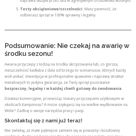
naprawa służyła przez lata w agresywnym środowisku wodnym.
Testy obciążeniowe/szczelności:
Masz pewność, że
odbierasz sprzęt w 100% sprawny i legalny.
Podsumowanie: Nie czekaj na awarię w
środku sezonu!
Awaria przyczepy z łodzią na środku skrzyżowania lub, co gorsza,
nieszczelność kadłuba z dala od brzegu to scenariusze, których każdy
woli unikać. Inwestycja w profesjonalne spawanie i naprawę struktur
metalowych to jedyna gwarancja, że Twój sprzęt pozostanie
bezpieczny, legalny i w każdej chwili gotowy do zwodowania
.
Działasz komercyjnie, przewożąc towary przyczepami użytkowymi w
okolicach Kampinosu? A może szykujesz się na wielkie wędkowanie na
Wiśle? Zadbaj o swoje narzędzia pracy i pasji.
Skontaktuj się z nami już teraz!
Nie zwlekaj, aż małe pęknięcie zamieni się w poważny i kosztowny