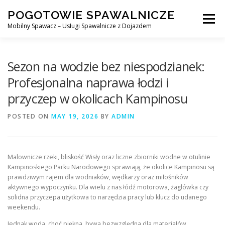
Skip
POGOTOWIE SPAWALNICZE
to
Menu
content
Mobilny Spawacz – Usługi Spawalnicze z Dojazdem
MOBILNY SPAWACZ
WARSZAWA
SPAWACZ
Sezon na wodzie bez niespodzianek:
Profesjonalna naprawa łodzi i
przyczep w okolicach Kampinosu
SPAWANIE MIG/MAG (GMAW)
NASZE USŁUGI
POSTED ON
MAY 19, 2026
BY
ADMIN
KONTAKT
Malownicze rzeki, bliskość Wisły oraz liczne zbiorniki wodne w otulinie
Kampinoskiego Parku Narodowego sprawiają, że okolice Kampinosu są
prawdziwym rajem dla wodniaków, wędkarzy oraz miłośników
aktywnego wypoczynku. Dla wielu z nas łódź motorowa, żaglówka czy
solidna przyczepa użytkowa to narzędzia pracy lub klucz do udanego
weekendu.
Jednak woda, choć piękna, bywa bezwzględna dla materiałów