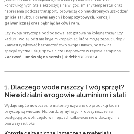
konstrukcyjnych. Stała ekspozycja na wilgoć, zmiany temperatur oraz
naprężenia podczas transportu prowadzą do nieuchronnych uszkodzeń:
gnicia struktur drewnianych i kompozytowych, korozji
galwanicznej oraz pęknięć haków i ram
.
Czy Twoja przyczepa podłodziowa jest gotowa na kolejną trasę? Czy
kadłub Twojej łodzi nie kryje mikropęknięć, które mogą zepsuć urlop?
Zamiast ryzykować bezpieczeństwo swoje i innych, postaw na
specjalistyczne usługi spawalnicze i naprawcze w rejonie Kampinosu.
Zadzwoń i umów się na serwis już dziś: 570933114.
1. Dlaczego woda niszczy Twój sprzęt?
Niewidzialni wrogowie aluminium i stali
Wydaje się, że nowoczesne materiały używane do produkcji łodzi i
przyczep są wieczne. Nic bardziej mylnego. Procesy niszczenia
postępują powoli, często w miejscach całkowicie niewidocznych na
pierwszy rzut oka.
Korozja galwaniczna i zmęczenie materiału