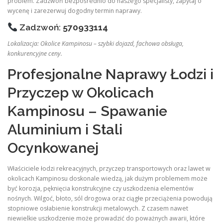
problem. Zadzwoń bezpośrednio do naszego specjalisty, zapytaj o
wycenę i zarezerwuj dogodny termin naprawy.
Zadzwoń:
570933114
Lokalizacja: Okolice Kampinosu – szybki dojazd, fachowa obsługa,
konkurencyjne ceny.
Profesjonalne Naprawy Łodzi i
Przyczep w Okolicach
Kampinosu – Spawanie
Aluminium i Stali
Ocynkowanej
Właściciele łodzi rekreacyjnych, przyczep transportowych oraz lawet w
okolicach Kampinosu doskonale wiedzą, jak dużym problemem może
być korozja, pęknięcia konstrukcyjne czy uszkodzenia elementów
nośnych. Wilgoć, błoto, sól drogowa oraz ciągłe przeciążenia powodują
stopniowe osłabienie konstrukcji metalowych. Z czasem nawet
niewielkie uszkodzenie może prowadzić do poważnych awarii, które