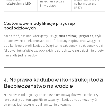
najechania przez
oświetlenie LED
na hermetyczną
inny pojazd
(IP67)
Customowe modyfikacje przyczep
podłodziowych
Każda łódź jest inna. Oferujemy usługę
customizacji przyczep
, czyli
dostosowania rolek dennych, podpór bocznych (płoz) oraz wciągarki
pod konkretny profil kadłuba. Dzięki temu załadunek i rozładunek łodzi
(slipowanie) na Wiśle czy pobliskich jeziorach staje się dziecinnie prosty,
nawet dla jednej osoby.
4. Naprawa kadłubów i konstrukcji łodzi:
Bezpieczeństwo na wodzie
Niezależnie od tego, czy posiadasz aluminiową łódź wędkarską, czy
rekreacyjny ponton typu RIB ze sztywnym kadłubem, pomożemy Ci
utrzymać jednostkę w idealnym stanie pływnym.