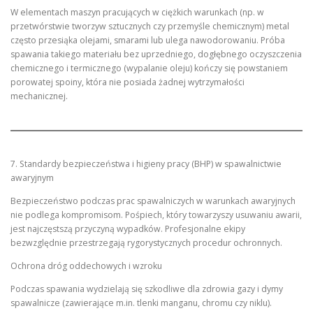
W elementach maszyn pracujących w ciężkich warunkach (np. w
przetwórstwie tworzyw sztucznych czy przemyśle chemicznym) metal
często przesiąka olejami, smarami lub ulega nawodorowaniu. Próba
spawania takiego materiału bez uprzedniego, dogłębnego oczyszczenia
chemicznego i termicznego (wypalanie oleju) kończy się powstaniem
porowatej spoiny, która nie posiada żadnej wytrzymałości
mechanicznej.
7. Standardy bezpieczeństwa i higieny pracy (BHP) w spawalnictwie
awaryjnym
Bezpieczeństwo podczas prac spawalniczych w warunkach awaryjnych
nie podlega kompromisom. Pośpiech, który towarzyszy usuwaniu awarii,
jest najczęstszą przyczyną wypadków. Profesjonalne ekipy
bezwzględnie przestrzegają rygorystycznych procedur ochronnych.
Ochrona dróg oddechowych i wzroku
Podczas spawania wydzielają się szkodliwe dla zdrowia gazy i dymy
spawalnicze (zawierające m.in. tlenki manganu, chromu czy niklu).