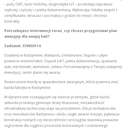
– puls, CMT, laser mobilny, diagnostyka IoT – pozwalają naprawiać
szybciej, czyściej i z pełną dokumentacją. Wybierając lokalny zespół z
certyfikatami, skracasz czas reakcji z godzin do minut i chronisz
kontrakty.
Potrzebujesz interwencji teraz, czy chcesz przygotować plan
awaryjny dla swojej hali?
Zadzwoń: 570933114
Działamy w Radzyminie, Małopolu, Emilianowie, Słupnie i całym
powiecie wołomińskim. Dojazd 24/7, pełna dokumentacja, spawanie
stali, nierdzewki, aluminium, żeliwa. Porozmawiajmy o Twojej następnej
inwestycji, zanim stanie się awarią.
Nowoczesne trendy w spawalnictwie awaryjnym, które powinna znać
każda fabryka w Radzyminie
W dynamicznie rozwijającym się świecie przemysłu, gdzie każda
sekunda przestoju generuje straty finansowe, niezawodność
infrastruktury technicznej staje się priorytetem. Dla przedsiębiorstw
oraz mieszkańców Radzymina i okolic, nagłe awarie maszyn, pęknięcia
konstrukcji nośnych czy nieszczelności rurociągów stanowią poważne
zagrożenie dla ciągłości procesów biznesowych i codziennego