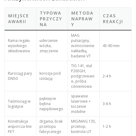
TYPOWA
METODA
MIEJSCE
CZAS
PRZYCZY
NAPRAW
AWARII
REAKCJI
NA
Y
MAG
Rama regału
uderzenie
pulsacyjny,
wysokiego
wózka,
wzmocnienie
45-90 min
składowania
zmęczenie
nakładką,
badanie VT
TIG 141, stal
P265GH,
Rurociąg pary
korozja pod
podgrzewani
2-4 h
DN50
izolacją
e, próba
ciśnieniowa
spawanie
pęknięcie
Taśmociąg w
laserowe +
bębna
3-6 h
logistyce
toczenie
napędowego
mobilne
Konstrukcja
drgania, brak
MIG/MAG 135,
wsporcza linii
przetopu
przetop,
1-2 h
PET
fabrycznego
kontrola UT