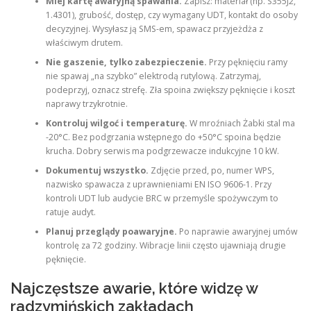
Miej kartę awaryjną spawania.
Zapisz: materiał (np. S355J2,
1.4301), grubość, dostęp, czy wymagany UDT, kontakt do osoby
decyzyjnej. Wysyłasz ją SMS-em, spawacz przyjeżdża z
właściwym drutem.
Nie gaszenie, tylko zabezpieczenie.
Przy pęknięciu ramy
nie spawaj „na szybko” elektrodą rutylową. Zatrzymaj,
podeprzyj, oznacz strefę. Zła spoina zwiększy pęknięcie i koszt
naprawy trzykrotnie.
Kontroluj wilgoć i temperaturę.
W mroźniach Żabki stal ma
-20°C. Bez podgrzania wstępnego do +50°C spoina będzie
krucha. Dobry serwis ma podgrzewacze indukcyjne 10 kW.
Dokumentuj wszystko.
Zdjęcie przed, po, numer WPS,
nazwisko spawacza z uprawnieniami EN ISO 9606-1. Przy
kontroli UDT lub audycie BRC w przemyśle spożywczym to
ratuje audyt.
Planuj przeglądy poawaryjne.
Po naprawie awaryjnej umów
kontrolę za 72 godziny. Wibracje linii często ujawniają drugie
pęknięcie.
Najczęstsze awarie, które widzę w
radzymińskich zakładach