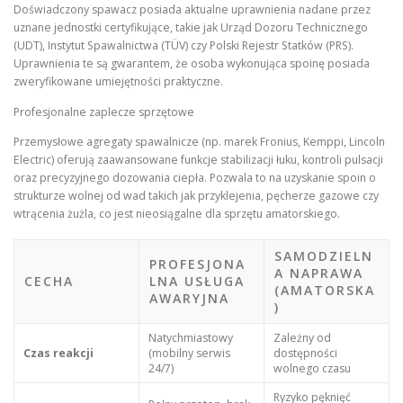
Doświadczony spawacz posiada aktualne uprawnienia nadane przez
uznane jednostki certyfikujące, takie jak Urząd Dozoru Technicznego
(UDT), Instytut Spawalnictwa (TÜV) czy Polski Rejestr Statków (PRS).
Uprawnienia te są gwarantem, że osoba wykonująca spoinę posiada
zweryfikowane umiejętności praktyczne.
Profesjonalne zaplecze sprzętowe
Przemysłowe agregaty spawalnicze (np. marek Fronius, Kemppi, Lincoln
Electric) oferują zaawansowane funkcje stabilizacji łuku, kontroli pulsacji
oraz precyzyjnego dozowania ciepła. Pozwala to na uzyskanie spoin o
strukturze wolnej od wad takich jak przyklejenia, pęcherze gazowe czy
wtrącenia żużla, co jest nieosiągalne dla sprzętu amatorskiego.
SAMODZIELN
PROFESJONA
A NAPRAWA
CECHA
LNA USŁUGA
(AMATORSKA
AWARYJNA
)
Natychmiastowy
Zależny od
Czas reakcji
(mobilny serwis
dostępności
24/7)
wolnego czasu
Ryzyko pęknięć