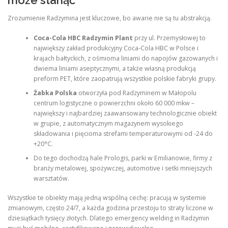
może stanąć
Zrozumienie Radzymina jest kluczowe, bo awarie nie są tu abstrakcją.
Coca-Cola HBC Radzymin Plant
przy ul. Przemysłowej to
największy zakład produkcyjny Coca-Cola HBC w Polsce i
krajach bałtyckich, z ośmioma liniami do napojów gazowanych i
dwiema liniami aseptycznymi, a także własną produkcją
preform PET, które zaopatrują wszystkie polskie fabryki grupy.
Żabka Polska
otworzyła pod Radzyminem w Małopolu
centrum logistyczne o powierzchni około 60 000 mkw –
największy i najbardziej zaawansowany technologicznie obiekt
w grupie, z automatycznym magazynem wysokiego
składowania i pięcioma strefami temperaturowymi od -24 do
+20°C.
Do tego dochodzą hale Prologis, parki w Emilianowie, firmy z
branży metalowej, spożywczej, automotive i setki mniejszych
warsztatów.
Wszystkie te obiekty mają jedną wspólną cechę: pracują w systemie
zmianowym, często 24/7, a każda godzina przestoju to straty liczone w
dziesiątkach tysięcy złotych. Dlatego emergency welding in Radzymin