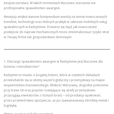
bezpieczeństwa. W takich momentach kluczowe znaczenie ma
profesjonalne spawalnictwo awaryjne.
Niniejszy artykuł stanowi kompendium wiedzy na temat nowoczesnych
trendów, technologii oraz dobrych praktyk w zakresie mobilnych usług
spawalniczych w Radzyminie. Dowiesz się stąd, jak nowoczesne
podejście do napraw mechanicznych może zminimalizować ryzyko strat
w Twojej firmie lub gospodarstwie domowym.
1. Dlaczego spawalnictwo awaryjne w Radzyminie jest kluczowe dla
biznesu i mieszkańców?
Radzymin to miasto o bogatej historii, które w ostatnich dekadach
przekształciło się w istotny węzeł logistyczny i przemysłowy na mapie
województwa mazowieckiego. Bliskość Warszawy, dogodne położenie
przy trasie S8 oraz prężnie rozwijające się strefy przemysłowe
przyciągają inwestorów z różnych branż – od produkcji opakowań,
przez przetwórstwo spożywcze, aż po zaawansowaną obróbkę metali i
logistykę.
Wpływ awarii na lokalny przemysł