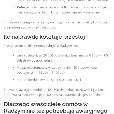
nakładek Hardox jest na miejscu, nie w hurtowni na Ursynowie.
Relacja.
Przy trzeciej awarii nie tłumaczysz od nowa, co to jest
linia aseptyczna. Technik ma historię napraw w systemie.
To właśnie dlatego emergency welding in Radzymin to nie tylko usługa,
ale partnerstwo w utrzymaniu ruchu.
Ile naprawdę kosztuje przestój
Prosty rachunek dla średniej fabryki w Radzyminie:
Linia rozlewnicza: 20 000 butelek/godzinę, marża 0,20 zł = 4 000
zł/h straty bezpośredniej
Magazyn automatyczny: zatrzymanie = 60 pracowników
bezczynnych × 35 zł/h = 2 100 zł/h
Kara za niedostawę do sieci: 5 000-20 000 zł
Spawanie awaryjne mobilne: 400-800 zł/h + dojazd. Nawet 4-godzinna
naprawa za 3 200 zł ratuje 20 000 zł strat. Matematyka jest brutalna.
Dlaczego właściciele domów w
Radzyminie też potrzebują awaryjnego