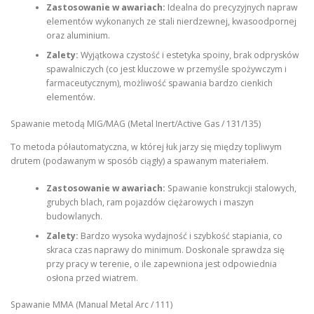
Zastosowanie w awariach:
Idealna do precyzyjnych napraw
elementów wykonanych ze stali nierdzewnej, kwasoodpornej
oraz aluminium.
Zalety:
Wyjątkowa czystość i estetyka spoiny, brak odprysków
spawalniczych (co jest kluczowe w przemyśle spożywczym i
farmaceutycznym), możliwość spawania bardzo cienkich
elementów.
Spawanie metodą MIG/MAG (Metal Inert/Active Gas / 131/135)
To metoda półautomatyczna, w której łuk jarzy się między topliwym
drutem (podawanym w sposób ciągły) a spawanym materiałem.
Zastosowanie w awariach:
Spawanie konstrukcji stalowych,
grubych blach, ram pojazdów ciężarowych i maszyn
budowlanych.
Zalety:
Bardzo wysoka wydajność i szybkość stapiania, co
skraca czas naprawy do minimum. Doskonale sprawdza się
przy pracy w terenie, o ile zapewniona jest odpowiednia
osłona przed wiatrem.
Spawanie MMA (Manual Metal Arc / 111)