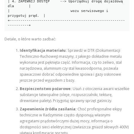
| 4. ZAPEWNIJ DOSTĘP     --> Uporządkuj drogę dojazdową 
dla       |

|                             wozu serwisowego i 
przygotuj prąd.  |

+-------------------------------------------------------
Detale, o które warto zadbać:
Identyfikacja materiału:
Sprawdź w DTR (Dokumentacji
Techniczno-Ruchowej) maszyny, z jakiego dokładnie metalu
wykonana jest pęknięta część. Informacja, czy to żeliwo, stal
narzędziowa, aluminium czy stal kwasoodporna, pozwala
spawaczowi dobrać odpowiednie spoiwa i gazy osłonowe
jeszcze przed wyjazdem z bazy.
Bezpieczeństwo pożarowe:
Usuń z otoczenia awarii wszelkie
substancje łatwopalne (oleje, rozpuszczalniki, tekturę,
drewniane palety). Przygotuj sprawny sprzęt gaśniczy.
Zapewnienie źródła zasilania:
Choć profesjonalne ekipy
techniczne w Radzyminie często dysponują własnymi
agregatami prądotwórczymi dużej mocy, informacja o
dostępności sieci elektrycznej (zwłaszcza gniazd siłowych 400V)
ułatwia konfigurację sprzętu.