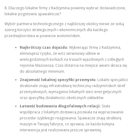
8. Dlaczego lokalne firmy z Radzymina powinny wybrać doświadczone,
lokalne pogotowie spawalnicze?
Wybór partnera technologicznego z najbliższej okolicy niesie ze sobą
szereg korzyści strategicznych i ekonomicznych dla każdego
przedsiębiorstwa w powiecie wołomińskim.
Najkrótszy czas dojazdu:
Wybierając firmę z Radzymina,
eliminujesz ryzyko, że wóz serwisowy utknie w
wielogodzinnych korkach na trasach wjazdowych z odległych
rejonów Mazowsza. Czas dotarcia na miejsce awarii skraca się
do absolutnego minimum.
Znajomość lokalnej specyfiki przemysłu:
Lokalni specjaliści
doskonale znają infrastrukturę techniczną radzymińskich stref
przemysłowych, wymagania lokalnych sieci energetycznych
oraz specyfikę działalności okolicznych zakładów.
Łatwość budowania długofalowych relacji:
Stała
współpraca z lokalnym dostawcą pozwala na wypracowanie
procedur szybkiego reagowania. Spawacze znają strukturę
maszyn w Twojej fabryce, co sprawia, że każda kolejna
interwencja jest realizowana jeszcze sprawniej.