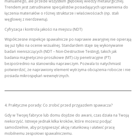
manualnego, ale przede wszystkim głębokiej wiedzy metalurgicznej.
Trendem jest zatrudnianie specjalistów posiadających uprawnienia do
łączenia materiałów o różnej strukturze i właściwościach (np. stali
węglowej z nierdzewną).
Cyfryzacja i kontrola jakości na miejscu (NDT)
Współczesne inspekcje spawalnicze po naprawie awaryjnej nie opierają
się już tylko na ocenie wizualnej. Standardem staje się wykonywanie
badań nieniszczących (NDT – Non-Destructive Testing), takich jak
badania magnetyczno-proszkowe (MT) czy penetracyjne (PT)
bezpośrednio na stanowisku naprawczym. Pozwala to natychmiast
potwierdzić, że naprawiony element wytrzyma obciążenia robocze i nie
posiada mikrospękań wewnętrznych.
4. Praktyczne porady: Co zrobić przed przyjazdem spawacza?
Gdy w Twojej fabryce lub domu dojdzie do awarii, czas działa na Twoją
niekorzyść. Istnieje jednak kilka kroków, które możesz podjąć
samodzielnie, aby przyspieszyć akcję ratunkową i ułatwić pracę
mobilnemu zespołowi spawalniczemu.