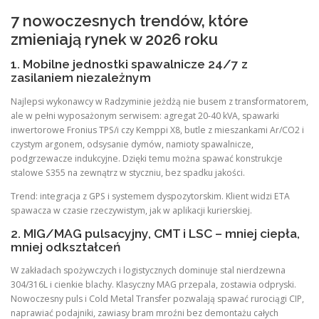
7 nowoczesnych trendów, które
zmieniają rynek w 2026 roku
1. Mobilne jednostki spawalnicze 24/7 z
zasilaniem niezależnym
Najlepsi wykonawcy w Radzyminie jeżdżą nie busem z transformatorem,
ale w pełni wyposażonym serwisem: agregat 20-40 kVA, spawarki
inwertorowe Fronius TPS/i czy Kemppi X8, butle z mieszankami Ar/CO2 i
czystym argonem, odsysanie dymów, namioty spawalnicze,
podgrzewacze indukcyjne. Dzięki temu można spawać konstrukcje
stalowe S355 na zewnątrz w styczniu, bez spadku jakości.
Trend: integracja z GPS i systemem dyspozytorskim. Klient widzi ETA
spawacza w czasie rzeczywistym, jak w aplikacji kurierskiej.
2. MIG/MAG pulsacyjny, CMT i LSC – mniej ciepła,
mniej odkształceń
W zakładach spożywczych i logistycznych dominuje stal nierdzewna
304/316L i cienkie blachy. Klasyczny MAG przepala, zostawia odpryski.
Nowoczesny puls i Cold Metal Transfer pozwalają spawać rurociągi CIP,
naprawiać podajniki, zawiasy bram mroźni bez demontażu całych