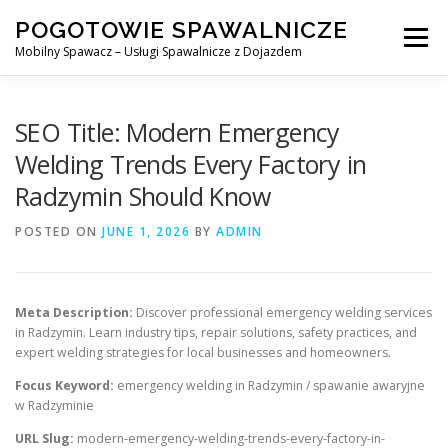
Skip
POGOTOWIE SPAWALNICZE
to
Menu
content
Mobilny Spawacz – Usługi Spawalnicze z Dojazdem
MOBILNY SPAWACZ
WARSZAWA
SPAWACZ
SEO Title: Modern Emergency
Welding Trends Every Factory in
Radzymin Should Know
SPAWANIE MIG/MAG (GMAW)
NASZE USŁUGI
POSTED ON
JUNE 1, 2026
BY
ADMIN
KONTAKT
Meta Description:
Discover professional emergency welding services
in Radzymin. Learn industry tips, repair solutions, safety practices, and
expert welding strategies for local businesses and homeowners.
Focus Keyword:
emergency welding in Radzymin / spawanie awaryjne
w Radzyminie
URL Slug:
modern-emergency-welding-trends-every-factory-in-