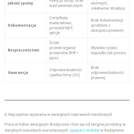
Pełny przetop, brak
Jakość spoiny
wtórnych,
wad wewnętrznych
osłabienie struktury
Certyfikaty
Brak dokumentacji
materiałowe,
Dokumentacja
(problem z
protokół NDT,
ubezpieczycielem)
WPQR
Ścisłe
przestrzeganie
Wysokie ryzyko
Bezpieczeństwo
przepisów BHP i
wypadku lub pożaru
ppoż.
Brak
Odpowiedzialność
Gwarancja
odpowiedzialności
cywilna firmy (OC)
prawnej
6. Najczęstsze wyzwania w awaryjnych naprawach metalowych
Praca w trybie awaryjnym drastycznie różni się od seryjnej produkcji w
sterylnych warunkach warsztatowych.
Spawacz mobilny
w Radzyminie