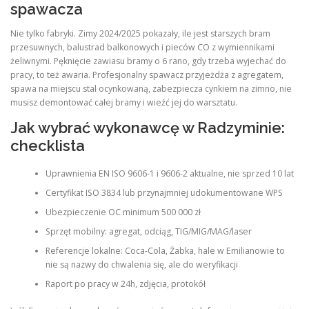
spawacza
Nie tylko fabryki. Zimy 2024/2025 pokazały, ile jest starszych bram
przesuwnych, balustrad balkonowych i pieców CO z wymiennikami
żeliwnymi. Pęknięcie zawiasu bramy o 6 rano, gdy trzeba wyjechać do
pracy, to też awaria. Profesjonalny spawacz przyjeżdża z agregatem,
spawa na miejscu stal ocynkowaną, zabezpiecza cynkiem na zimno, nie
musisz demontować całej bramy i wieźć jej do warsztatu.
Jak wybrać wykonawcę w Radzyminie:
checklista
Uprawnienia EN ISO 9606-1 i 9606-2 aktualne, nie sprzed 10 lat
Certyfikat ISO 3834 lub przynajmniej udokumentowane WPS
Ubezpieczenie OC minimum 500 000 zł
Sprzęt mobilny: agregat, odciąg, TIG/MIG/MAG/laser
Referencje lokalne: Coca-Cola, Żabka, hale w Emilianowie to
nie są nazwy do chwalenia się, ale do weryfikacji
Raport po pracy w 24h, zdjęcia, protokół