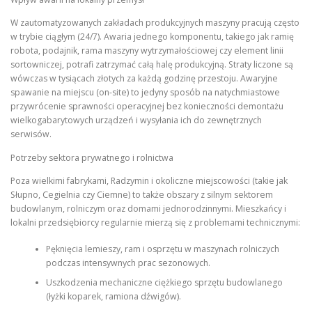
W zautomatyzowanych zakładach produkcyjnych maszyny pracują często
w trybie ciągłym (24/7). Awaria jednego komponentu, takiego jak ramię
robota, podajnik, rama maszyny wytrzymałościowej czy element linii
sortowniczej, potrafi zatrzymać całą halę produkcyjną. Straty liczone są
wówczas w tysiącach złotych za każdą godzinę przestoju. Awaryjne
spawanie na miejscu (on-site) to jedyny sposób na natychmiastowe
przywrócenie sprawności operacyjnej bez konieczności demontażu
wielkogabarytowych urządzeń i wysyłania ich do zewnętrznych
serwisów.
Potrzeby sektora prywatnego i rolnictwa
Poza wielkimi fabrykami, Radzymin i okoliczne miejscowości (takie jak
Słupno, Cegielnia czy Ciemne) to także obszary z silnym sektorem
budowlanym, rolniczym oraz domami jednorodzinnymi. Mieszkańcy i
lokalni przedsiębiorcy regularnie mierzą się z problemami technicznymi:
Pęknięcia lemieszy, ram i osprzętu w maszynach rolniczych
podczas intensywnych prac sezonowych.
Uszkodzenia mechaniczne ciężkiego sprzętu budowlanego
(łyżki koparek, ramiona dźwigów).