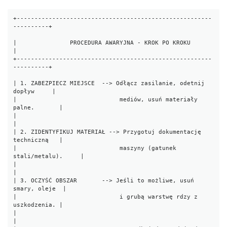
+-------------------------------------------------------
----------+

|               PROCEDURA AWARYJNA - KROK PO KROKU                
|

+-------------------------------------------------------
----------+

| 1. ZABEZPIECZ MIEJSCE  --> Odłącz zasilanie, odetnij 
dopływ     |

|                             mediów, usuń materiały 
palne.       |

|                                                                 
|

| 2. ZIDENTYFIKUJ MATERIAŁ --> Przygotuj dokumentację 
techniczną   |

|                             maszyny (gatunek 
stali/metalu).     |

|                                                                 
|

| 3. OCZYŚĆ OBSZAR       --> Jeśli to możliwe, usuń 
smary, oleje  |

|                             i grubą warstwę rdzy z 
uszkodzenia. |

|                                                                 
|
