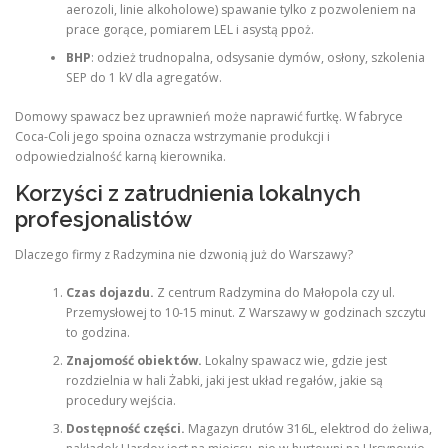
aerozoli, linie alkoholowe) spawanie tylko z pozwoleniem na
prace gorące, pomiarem LEL i asystą ppoż.
BHP
: odzież trudnopalna, odsysanie dymów, osłony, szkolenia
SEP do 1 kV dla agregatów.
Domowy spawacz bez uprawnień może naprawić furtkę. W fabryce
Coca-Coli jego spoina oznacza wstrzymanie produkcji i
odpowiedzialność karną kierownika.
Korzyści z zatrudnienia lokalnych
profesjonalistów
Dlaczego firmy z Radzymina nie dzwonią już do Warszawy?
Czas dojazdu.
Z centrum Radzymina do Małopola czy ul.
Przemysłowej to 10-15 minut. Z Warszawy w godzinach szczytu
to godzina.
Znajomość obiektów.
Lokalny spawacz wie, gdzie jest
rozdzielnia w hali Żabki, jaki jest układ regałów, jakie są
procedury wejścia.
Dostępność części.
Magazyn drutów 316L, elektrod do żeliwa,