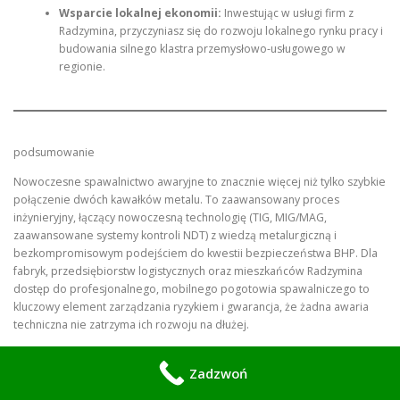
Wsparcie lokalnej ekonomii:
Inwestując w usługi firm z
Radzymina, przyczyniasz się do rozwoju lokalnego rynku pracy i
budowania silnego klastra przemysłowo-usługowego w
regionie.
podsumowanie
Nowoczesne spawalnictwo awaryjne to znacznie więcej niż tylko szybkie
połączenie dwóch kawałków metalu. To zaawansowany proces
inżynieryjny, łączący nowoczesną technologię (TIG, MIG/MAG,
zaawansowane systemy kontroli NDT) z wiedzą metalurgiczną i
bezkompromisowym podejściem do kwestii bezpieczeństwa BHP. Dla
fabryk, przedsiębiorstw logistycznych oraz mieszkańców Radzymina
dostęp do profesjonalnego, mobilnego pogotowia spawalniczego to
kluczowy element zarządzania ryzykiem i gwarancja, że żadna awaria
techniczna nie zatrzyma ich rozwoju na dłużej.
Niezależnie od tego, czy mierzysz się z nagłą awarią linii produkcyjnej w
Zadzwoń
radzymińskiej strefie przemysłowej, potrzebujesz pilnej naprawy
ciężkiego sprzętu budowlanego, czy planujesz modernizację