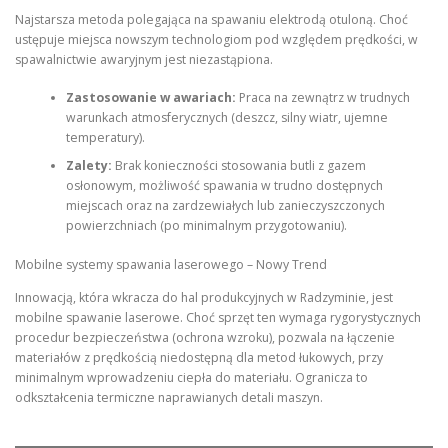
Najstarsza metoda polegająca na spawaniu elektrodą otuloną. Choć
ustępuje miejsca nowszym technologiom pod względem prędkości, w
spawalnictwie awaryjnym jest niezastąpiona.
Zastosowanie w awariach:
Praca na zewnątrz w trudnych
warunkach atmosferycznych (deszcz, silny wiatr, ujemne
temperatury).
Zalety:
Brak konieczności stosowania butli z gazem
osłonowym, możliwość spawania w trudno dostępnych
miejscach oraz na zardzewiałych lub zanieczyszczonych
powierzchniach (po minimalnym przygotowaniu).
Mobilne systemy spawania laserowego – Nowy Trend
Innowacją, która wkracza do hal produkcyjnych w Radzyminie, jest
mobilne spawanie laserowe. Choć sprzęt ten wymaga rygorystycznych
procedur bezpieczeństwa (ochrona wzroku), pozwala na łączenie
materiałów z prędkością niedostępną dla metod łukowych, przy
minimalnym wprowadzeniu ciepła do materiału. Ogranicza to
odkształcenia termiczne naprawianych detali maszyn.