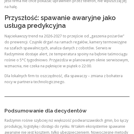
Jeśli firma nie chce pokazać uprawnień przez telefon, nie wpuszczaj jej
na halę.
Przyszłość: spawanie awaryjne jako
usługa predykcyjna
Najciekawszy trend na 2026-2027 to przejście od „gaszenia pożarów”
do prewencji. Czujniki drgań na ramach regałów, kamery termowizyjne
na szafach spawalniczych, analiza danych z cobotów. Serwis w
Radzyminie dostaje alert, że temperatura spoiny na bębnie taśmociągu
rośnie o 5°C tygodniowo. Przyjeżdża w planowanym oknie serwisowym,
wzmacnia, nie czeka na pęknięcie w piątek o 22:00.
Dla lokalnych firm to oszczędność, dla spawaczy – zmiana z bohatera
nocy w partnera technologicznego.
Podsumowanie dla decydentów
Radzymin rośnie szybciej niż większość podwarszawskich gmin, bo łączy
produkcję, logistykę i dostęp do rynku. W takim ekosystemie spawanie
awaryjne nie jest kosztem, tylko ubezpieczeniem. Nowoczesne metody