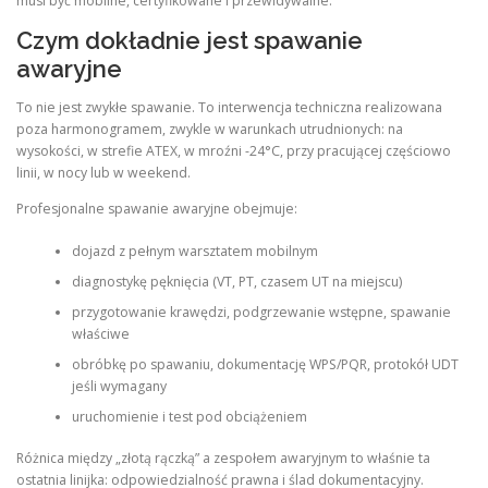
musi być mobilne, certyfikowane i przewidywalne.
Czym dokładnie jest spawanie
awaryjne
To nie jest zwykłe spawanie. To interwencja techniczna realizowana
poza harmonogramem, zwykle w warunkach utrudnionych: na
wysokości, w strefie ATEX, w mroźni -24°C, przy pracującej częściowo
linii, w nocy lub w weekend.
Profesjonalne spawanie awaryjne obejmuje:
dojazd z pełnym warsztatem mobilnym
diagnostykę pęknięcia (VT, PT, czasem UT na miejscu)
przygotowanie krawędzi, podgrzewanie wstępne, spawanie
właściwe
obróbkę po spawaniu, dokumentację WPS/PQR, protokół UDT
jeśli wymagany
uruchomienie i test pod obciążeniem
Różnica między „złotą rączką” a zespołem awaryjnym to właśnie ta
ostatnia linijka: odpowiedzialność prawna i ślad dokumentacyjny.