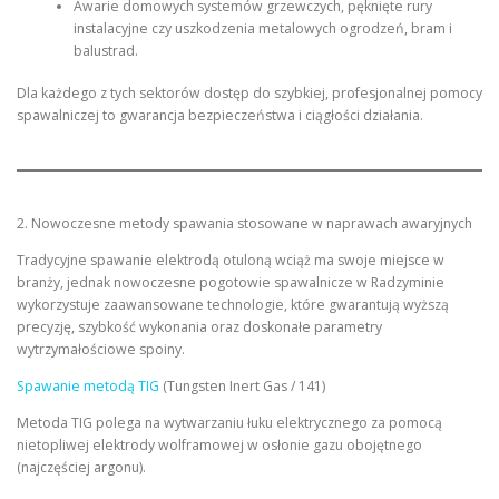
Awarie domowych systemów grzewczych, pęknięte rury
instalacyjne czy uszkodzenia metalowych ogrodzeń, bram i
balustrad.
Dla każdego z tych sektorów dostęp do szybkiej, profesjonalnej pomocy
spawalniczej to gwarancja bezpieczeństwa i ciągłości działania.
2. Nowoczesne metody spawania stosowane w naprawach awaryjnych
Tradycyjne spawanie elektrodą otuloną wciąż ma swoje miejsce w
branży, jednak nowoczesne pogotowie spawalnicze w Radzyminie
wykorzystuje zaawansowane technologie, które gwarantują wyższą
precyzję, szybkość wykonania oraz doskonałe parametry
wytrzymałościowe spoiny.
Spawanie metodą TIG
(Tungsten Inert Gas / 141)
Metoda TIG polega na wytwarzaniu łuku elektrycznego za pomocą
nietopliwej elektrody wolframowej w osłonie gazu obojętnego
(najczęściej argonu).