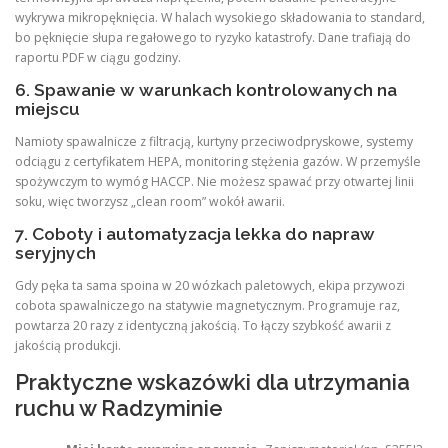
wykrywa mikropęknięcia. W halach wysokiego składowania to standard,
bo pęknięcie słupa regałowego to ryzyko katastrofy. Dane trafiają do
raportu PDF w ciągu godziny.
6. Spawanie w warunkach kontrolowanych na
miejscu
Namioty spawalnicze z filtracją, kurtyny przeciwodpryskowe, systemy
odciągu z certyfikatem HEPA, monitoring stężenia gazów. W przemyśle
spożywczym to wymóg HACCP. Nie możesz spawać przy otwartej linii
soku, więc tworzysz „clean room” wokół awarii.
7. Coboty i automatyzacja lekka do napraw
seryjnych
Gdy pęka ta sama spoina w 20 wózkach paletowych, ekipa przywozi
cobota spawalniczego na statywie magnetycznym. Programuje raz,
powtarza 20 razy z identyczną jakością. To łączy szybkość awarii z
jakością produkcji.
Praktyczne wskazówki dla utrzymania
ruchu w Radzyminie