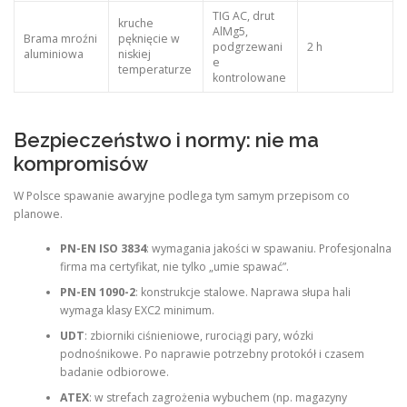
TIG AC, drut
kruche
AlMg5,
Brama mroźni
pęknięcie w
podgrzewani
2 h
aluminiowa
niskiej
e
temperaturze
kontrolowane
Bezpieczeństwo i normy: nie ma
kompromisów
W Polsce spawanie awaryjne podlega tym samym przepisom co
planowe.
PN-EN ISO 3834
: wymagania jakości w spawaniu. Profesjonalna
firma ma certyfikat, nie tylko „umie spawać”.
PN-EN 1090-2
: konstrukcje stalowe. Naprawa słupa hali
wymaga klasy EXC2 minimum.
UDT
: zbiorniki ciśnieniowe, rurociągi pary, wózki
podnośnikowe. Po naprawie potrzebny protokół i czasem
badanie odbiorowe.
ATEX
: w strefach zagrożenia wybuchem (np. magazyny