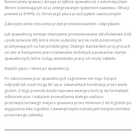
Nowoczesny spawacz stosuje przyłbice spawalnicze z automatycznym
filtrem ściemniającym oraz zintegrowanym systemem nawiewu i filtracji
powietrza (PAPR), co chroni jego płuca przed pyłami zawieszonymi.
Zabezpieczenie otoczenia przed promieniowaniem i odpryskami
Łuk spawalniczy emituje intensywne promieniowanie ultrafioletowe (UV)
i podczerwone (IR), które może uszkodzić wzrok osób postronnych
przebywających na hali produkcyjnej. Dlatego standardem przy pracach
on-site w Radzyminie jest rozstawianie mobilnych parawanów i kurtyn
spawalniczych, które izolują stanowisko pracy od reszty zakładu.
Nadzór ppoż. i okres po spawalniczy
Po zakończeniu prac spawalniczych zagrożenie nie mija. Gorące
odpryski lub żużel mogą tlić się w zakamarkach konstrukcji przez wiele
godzin. Z tego powodu każda naprawa awaryjna kończy się formalnym
odbiorem prac i nakazem prowadzenia stałego nadzoru
przeciwpożarowego miejsca spawania przez minimum 2 do 8 godzin po
wygaszeniu łuku (zgodnie z wewnętrznymi instrukcjami bezpieczeństwa
pożarowego zakładu).