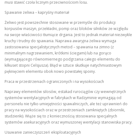
musi stawić czoła licznym przeciwnościom losu.
Spawanie żeliwa – kapryśny materiał
Żeliwo jest powszechnie stosowane w przemyśle do produkcji
korpusów maszyn, przekładni, pomp oraz bloków silników ze względu
na swoje właściwości tłumiące drgania. Jest to jednak materiał niezwykle
kruchy i trudny do spawania. Naprawa awaryjna żeliwa wymaga
zastosowania specjalistycznych metod – spawania na zimno (z
minimalnym nagrzewaniem, krótkimi ściegami) lub na gorąco
(wymagającego równomiernego podgrzania całego elementu do
kilkuset stopni Celsjusza). Błąd w sztuce skutkuje natychmiastowym
pęknięciem elementu obok nowo powstałej spoiny.
Praca w przestrzeniach ograniczonych i na wysokościach
Naprawy elementów silosów, estakad rurociągów czy wewnętrznych
systemów wentylacyjnych w fabrykach w Radzyminie wymagają od
personelu nie tylko umiejętności spawalniczych, ale też uprawnień do
pracy na wysokościach oraz w przestrzeniach zamkniętych (zbiorniki,
studzienki). Wiąże się to z koniecznością stosowania specjalnych
systemów asekuracyjnych oraz wymuszonej wentylacji stanowiska pracy.
Usuwanie zanieczyszczeń eksploatacyjnych