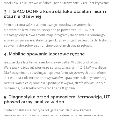
modułów. To kluczowe w Żabce, gdzie utrzymanie -24°C jest krytyczne.
3. TIG AC/DC HF z kontrolą łuku dla aluminium i
stali nierdzewnej
Pęknięta rama wózka aluminiowego, obudowa wymiennika,
nieszczelność w instalacji sprężonego powietrza – tu TIG jest
niezastąpiony. Nowe źródła mają programy do spawania brudnego
aluminium po awarii, stabilizację łuku przy długich przewodach i tryby do
spawania doczołowego rur cienkościennych bez przetopu.
4. Mobilne spawanie laserowe ręczne
Jeszcze dwa lata temu laser był ciekawostką. W 2026 w okolicach
Warszawy jeżdżą już pierwsze serwisy z laserami 1,5-2 kW w walizce.
Dla Radzymina to rewolucja: naprawa form wtryskowych do preform
PET w Coca-Coli, mikronaprawy wałków, spawanie stali ocynkowanej
bez usuwania całej powłoki. Spoina jest wąska, strefa wpływu ciepła
minimalna, nie trzeba rozbierać linii na 8 godzin.
5. Diagnostyka przed spawaniem: termowizja, UT
phased array, analiza wideo
Profesjonalista nie zaczyna od „jarzenia”. Najpierw kamera
termowizyjna sprawdza naprężenia, potem badanie penetracyjne