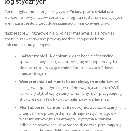
logistycznych
Centra logistyczne to organizmy żywe. Zmiana profilu działalności,
wdrożenie nowych typów sorterów, integracja systemów skanujących
wymuszają często przebudowę istniejących linii konwejerowych.
Nasz zespół w Prażmowie nie tylko naprawia awarie, ale również
realizuje zaawansowane projekty modernizacyjne na bazie
dokumentacji inżynieryjnej:
Podwyższanie lub obniżanie estakad:
Profesjonalne
spawanie nowych nóg wsporczych, stężeń poprzecznych i
skratowań, pozwalające zmienić poziom wysokościowy linii
transportowych.
Wzmocnienia pod montaż dodatkowych modułów:
Jeśli
planujesz doposażyć linię w ciężkie wagi dynamiczne (DWS),
aplikatory etykiet czy systemy kamer wizyjnych, przygotujemy
strukturę nośną tak, by wytrzymała nowy rozkład mas.
Montaż barier ochronnych i odbojnic:
Zabezpieczamy ramy
przenośników przed jednym z ich największych wrogów –
wózkami widłowymi i paletowymi. Wytrzymałe stalowe
odbojnice zakotwione w posadzce skutecznie przejmują siłę
uderzenia, chroniąc delikatną konstrukcję samego