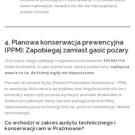
nawet najmniejsze, niewidoczne dla oka mikropęknięcia
powierzchniowe.
4. Planowa konserwacja prewencyjna
(PPM): Zapobiegaj zamiast gasić pożary
Choć nasza usługa szybkiego reagowania pod numerem
570 933 114
działa bezbłędnie, to jako inżynierowie zawsze powtarzamy:
najlepsza
awaria to ta, do której nigdy nie dopuszczono.
Planowe Utrzymanie Ruchu (Planned Preventative Maintenance – PPM)
to inwestycja, która zwraca się błyskawicznie. Regularna kontrola ram i
konstrukcji wsporczych pozwala wychwycić anomalie strukturalne w
stadium początkowym, kiedy naprawa wymaga jedynie krótkiej,
zaplanowanej pauzy technologicznej (np. podczas niedzielnego okienka
serwisowego).
Co wchodzi w zakres audytu technicznego i
konserwacji ram w Prażmowie?