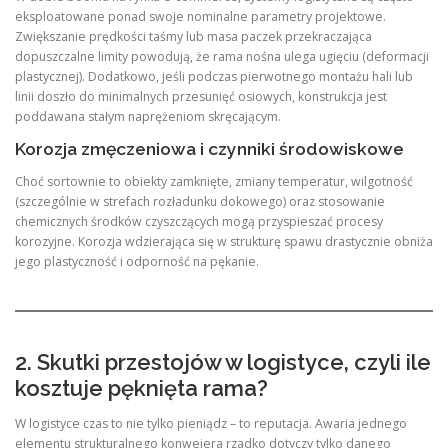
eksploatowane ponad swoje nominalne parametry projektowe.
Zwiększanie prędkości taśmy lub masa paczek przekraczająca
dopuszczalne limity powodują, że rama nośna ulega ugięciu (deformacji
plastycznej). Dodatkowo, jeśli podczas pierwotnego montażu hali lub
linii doszło do minimalnych przesunięć osiowych, konstrukcja jest
poddawana stałym naprężeniom skręcającym.
Korozja zmęczeniowa i czynniki środowiskowe
Choć sortownie to obiekty zamknięte, zmiany temperatur, wilgotność
(szczególnie w strefach rozładunku dokowego) oraz stosowanie
chemicznych środków czyszczących mogą przyspieszać procesy
korozyjne. Korozja wdzierająca się w strukturę spawu drastycznie obniża
jego plastyczność i odporność na pękanie.
2. Skutki przestojów w logistyce, czyli ile
kosztuje pęknięta rama?
W logistyce czas to nie tylko pieniądz – to reputacja. Awaria jednego
elementu strukturalnego konwejera rzadko dotyczy tylko danego