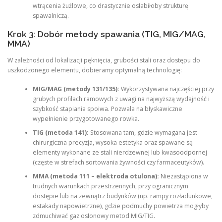
wtrącenia żużlowe, co drastycznie osłabiłoby strukturę
spawalniczą.
Krok 3: Dobór metody spawania (TIG, MIG/MAG,
MMA)
W zależności od lokalizacji pęknięcia, grubości stali oraz dostępu do
uszkodzonego elementu, dobieramy optymalną technologię:
MIG/MAG (metody 131/135):
Wykorzystywana najczęściej przy
grubych profilach ramowych z uwagi na najwyższą wydajność i
szybkość stapiania spoiwa. Pozwala na błyskawiczne
wypełnienie przygotowanego rowka.
TIG (metoda 141):
Stosowana tam, gdzie wymagana jest
chirurgiczna precyzja, wysoka estetyka oraz spawane są
elementy wykonane ze stali nierdzewnej lub kwasoodpornej
(częste w strefach sortowania żywności czy farmaceutyków).
MMA (metoda 111 – elektroda otulona):
Niezastąpiona w
trudnych warunkach przestrzennych, przy ogranicznym
dostępie lub na zewnątrz budynków (np. rampy rozładunkowe,
estakady napowietrzne), gdzie podmuchy powietrza mogłyby
zdmuchiwać gaz osłonowy metod MIG/TIG.