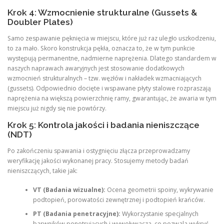
Krok 4: Wzmocnienie strukturalne (Gussets &
Doubler Plates)
Samo zespawanie pęknięcia w miejscu, które już raz uległo uszkodzeniu,
to za mało. Skoro konstrukcja pękła, oznacza to, że w tym punkcie
występują permanentne, nadmierne naprężenia. Dlatego standardem w
naszych naprawach awaryjnych jest stosowanie dodatkowych
wzmocnień strukturalnych – tzw. węzłów i nakładek wzmacniających
(gussets). Odpowiednio docięte i wspawane płyty stalowe rozpraszają
naprężenia na większą powierzchnię ramy, gwarantując, że awaria w tym
miejscu już nigdy się nie powtórzy.
Krok 5: Kontrola jakości i badania nieniszczące
(NDT)
Po zakończeniu spawania i ostygnięciu złącza przeprowadzamy
weryfikację jakości wykonanej pracy. Stosujemy metody badań
nieniszczących, takie jak:
VT (Badania wizualne):
Ocena geometrii spoiny, wykrywanie
podtopień, porowatości zewnętrznej i podtopień krańców.
PT (Badania penetracyjne):
Wykorzystanie specjalnych
barwników penetrujących i wywoływacza, co pozwala wykryć