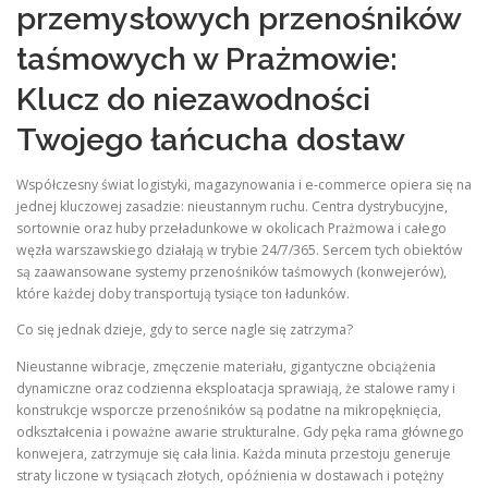
przemysłowych przenośników
taśmowych w Prażmowie:
Klucz do niezawodności
Twojego łańcucha dostaw
Współczesny świat logistyki, magazynowania i e-commerce opiera się na
jednej kluczowej zasadzie: nieustannym ruchu. Centra dystrybucyjne,
sortownie oraz huby przeładunkowe w okolicach Prażmowa i całego
węzła warszawskiego działają w trybie 24/7/365. Sercem tych obiektów
są zaawansowane systemy przenośników taśmowych (konwejerów),
które każdej doby transportują tysiące ton ładunków.
Co się jednak dzieje, gdy to serce nagle się zatrzyma?
Nieustanne wibracje, zmęczenie materiału, gigantyczne obciążenia
dynamiczne oraz codzienna eksploatacja sprawiają, że stalowe ramy i
konstrukcje wsporcze przenośników są podatne na mikropęknięcia,
odkształcenia i poważne awarie strukturalne. Gdy pęka rama głównego
konwejera, zatrzymuje się cała linia. Każda minuta przestoju generuje
straty liczone w tysiącach złotych, opóźnienia w dostawach i potężny