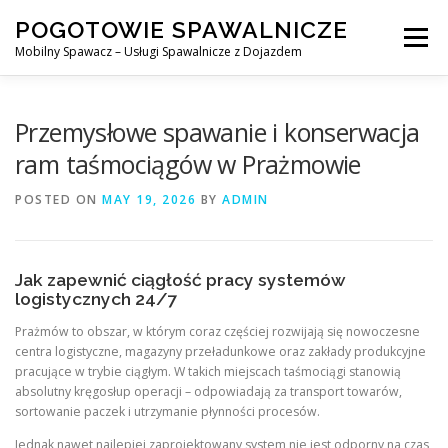
Skip
POGOTOWIE SPAWALNICZE
to
Menu
content
Mobilny Spawacz – Usługi Spawalnicze z Dojazdem
MOBILNY SPAWACZ
WARSZAWA
SPAWACZ
Przemysłowe spawanie i konserwacja
ram taśmociągów w Prażmowie
SPAWANIE MIG/MAG (GMAW)
NASZE USŁUGI
POSTED ON
MAY 19, 2026
BY
ADMIN
KONTAKT
Jak zapewnić ciągłość pracy systemów
logistycznych 24/7
Prażmów to obszar, w którym coraz częściej rozwijają się nowoczesne
centra logistyczne, magazyny przeładunkowe oraz zakłady produkcyjne
pracujące w trybie ciągłym. W takich miejscach taśmociągi stanowią
absolutny kręgosłup operacji – odpowiadają za transport towarów,
sortowanie paczek i utrzymanie płynności procesów.
Jednak nawet najlepiej zaprojektowany system nie jest odporny na czas,