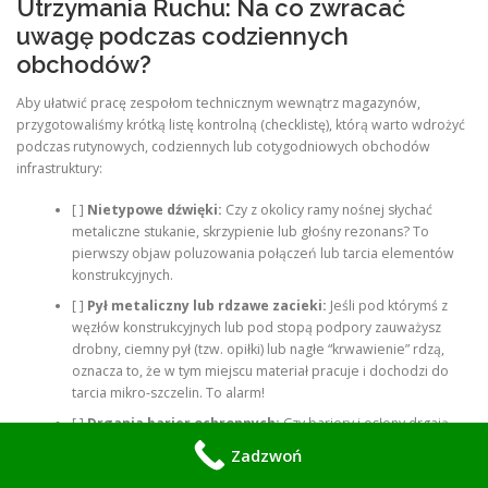
Utrzymania Ruchu: Na co zwracać
uwagę podczas codziennych
obchodów?
Aby ułatwić pracę zespołom technicznym wewnątrz magazynów,
przygotowaliśmy krótką listę kontrolną (checklistę), którą warto wdrożyć
podczas rutynowych, codziennych lub cotygodniowych obchodów
infrastruktury:
[ ]
Nietypowe dźwięki:
Czy z okolicy ramy nośnej słychać
metaliczne stukanie, skrzypienie lub głośny rezonans? To
pierwszy objaw poluzowania połączeń lub tarcia elementów
konstrukcyjnych.
[ ]
Pył metaliczny lub rdzawe zacieki:
Jeśli pod którymś z
węzłów konstrukcyjnych lub pod stopą podpory zauważysz
drobny, ciemny pył (tzw. opiłki) lub nagłe “krwawienie” rdzą,
oznacza to, że w tym miejscu materiał pracuje i dochodzi do
tarcia mikro-szczelin. To alarm!
[ ]
Drgania barier ochronnych:
Czy bariery i osłony drgają
mocniej niż zwykle? Może to świadczyć o uszkodzeniu łożyska
Zadzwoń
bębna napędowego, które przenosi potężne wibracje