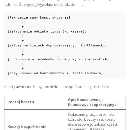
odcinka. Zazwyczaj wywołuje ona efekt domina.
[Pęknięcie ramy konstrukcyjnej] 

       │

       ▼

[Zatrzymanie odcinka linii (konwejera)] 

       │

       ▼

[Zatory na liniach doprowadzających (Bottleneck)] 

       │

       ▼

[Opóźnienia w załadunku tirów / wydań kurierskich] 

       │

       ▼

Koszty awarii możemy podzielić na bezpośrednie i pośrednie:
Opis konsekwencji
Rodzaj kosztu
finansowych i operacyjnych
Opłacenie pracy personelu,
który stoi bezczynnie; koszty
ekspresowego zakupu części
Koszty bezpośrednie
zamiennych; stawki za