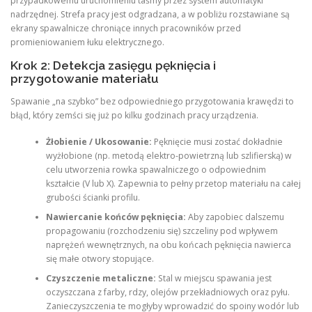
przypadkowemu uruchomieniu taśmy przez system automatyki
nadrzędnej. Strefa pracy jest odgradzana, a w pobliżu rozstawiane są
ekrany spawalnicze chroniące innych pracowników przed
promieniowaniem łuku elektrycznego.
Krok 2: Detekcja zasięgu pęknięcia i
przygotowanie materiału
Spawanie „na szybko” bez odpowiedniego przygotowania krawędzi to
błąd, który zemści się już po kilku godzinach pracy urządzenia.
Żłobienie / Ukosowanie:
Pęknięcie musi zostać dokładnie
wyżłobione (np. metodą elektro-powietrzną lub szlifierską) w
celu utworzenia rowka spawalniczego o odpowiednim
kształcie (V lub X). Zapewnia to pełny przetop materiału na całej
grubości ścianki profilu.
Nawiercanie końców pęknięcia:
Aby zapobiec dalszemu
propagowaniu (rozchodzeniu się) szczeliny pod wpływem
naprężeń wewnętrznych, na obu końcach pęknięcia nawierca
się małe otwory stopujące.
Czyszczenie metaliczne:
Stal w miejscu spawania jest
oczyszczana z farby, rdzy, olejów przekładniowych oraz pyłu.
Zanieczyszczenia te mogłyby wprowadzić do spoiny wodór lub