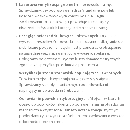
Laserowa weryfikacja geometrii i osiowości ramy:
Sprawdzamy, czy pod wpływem drgań fundamentów lub
uderzeń wózków widłowych konstrukcja nie uległa
zwichrowaniu. Brak osiowości powoduje tarcie taśmy,
niszczenie łożysk rolek i potęguje siły niszczące ramę.
Przegląd połączeń śrubowych i nitowanych:
Drgania o
wysokiej częstotliwości powodują samoczynne odkręcanie się
śrub. Luźne połączenie natychmiast przenosi całe obciążenie
na sąsiednie węzły spawane, co wywołuje ich pękanie.
Dokręcamy połączenia z użyciem kluczy dynamometrycznych
zgodnie ze specyfikacją techniczną producenta.
Weryfikacja stanu stanowisk napinających i zwrotnych:
To w tych miejscach występują największe siły statyczne.
Sprawdzamy stan płyt montażowych pod siłownikami
napinającymi lub układami śrubowymi.
Odnawianie powłok antykorozyjnych:
Miejsca, w których
doszło do odprysków lakieru lub pojawienia się nalotu rdzy, są
mechanicznie czyszczone i zabezpieczane specjalistycznymi
podkładami cynkowymi oraz farbami epoksydowymi o wysokiej
odporności mechanicznej.