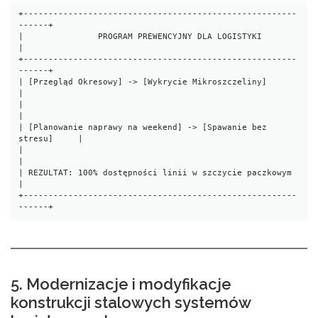
+-------------------------------------------------------
------+

|               PROGRAM PREWENCYJNY DLA LOGISTYKI             
|

+-------------------------------------------------------
------+

| [Przegląd Okresowy] -> [Wykrycie Mikroszczeliny]             
|

|                                                             
|

| [Planowanie naprawy na weekend] -> [Spawanie bez 
stresu]     |

|                                                             
|

| REZULTAT: 100% dostępności linii w szczycie paczkowym       
|

+-------------------------------------------------------
5. Modernizacje i modyfikacje
konstrukcji stalowych systemów