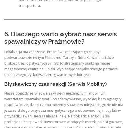
transportera.
6. Dlaczego warto wybrać nasz serwis
spawalniczy w Prażmowie?
Lokalizacja ma znaczenie. Prażmów i otaczające go rejony
podwarszawskie (w tym Piaseczno, Tarczyn, Góra Kalwaria, a także
bliskość tras logistycznych S7 i S8) to strategiczny punkt na mapie
magazynowej centralnej Polski. Wybierając nas jako stałego partnera
technicznego, zyskujesz szereg wymiernych korzyści:
Błyskawiczny czas reakcji (Serwis Mobilny)
Nasze pojazdy serwisowe są w pełni niezależnymi, mobilnymi
warsztatami spawalniczymi. Posiadamy własne, wysokiej klasy agregaty
prądotwórcze, dzięki czemu możemy spawać w miejscach, gdzie nie ma
jeszcze stałego przyłącza energetycznego o odpowiedniej mocy lub w
przypadku awarii sieci zasilającej halę. Na pokładzie znajdują się
profesjonalne spawarki inwertorowe wiodących marek, palniki gazowe,
ukosowarki oraz pełen asortyment materiałów eksploatacyjnych (druty,