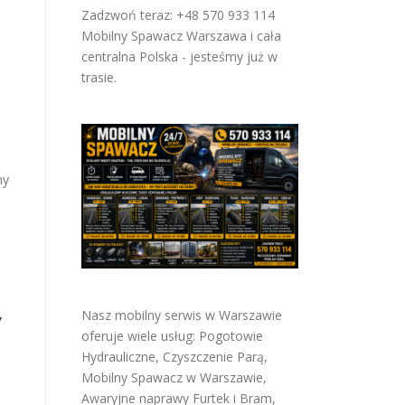
Zadzwoń teraz: +48 570 933 114
Mobilny Spawacz Warszawa i cała
centralna Polska - jesteśmy już w
trasie.
ny
w
Nasz mobilny serwis w Warszawie
oferuje wiele usług:
Pogotowie
Hydrauliczne
,
Czyszczenie Parą
,
Mobilny Spawacz w Warszawie
,
Awaryjne naprawy Furtek i Bram
,