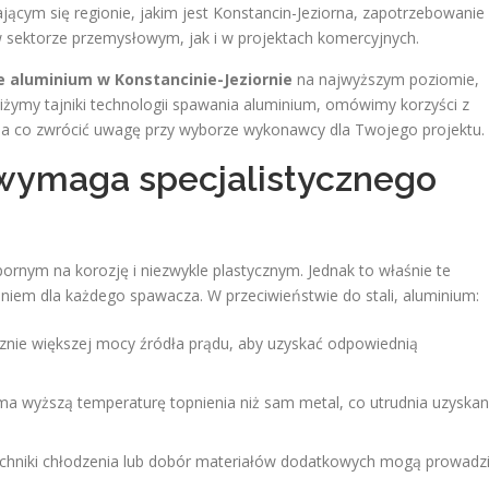
ającym się regionie, jakim jest Konstancin-Jeziorna, zapotrzebowanie
w sektorze przemysłowym, jak i w projektach komercyjnych.
 aluminium w Konstancinie-Jeziornie
na najwyższym poziomie,
liżymy tajniki technologii spawania aluminium, omówimy korzyści z
na co zwrócić uwagę przy wyborze wykonawcy dla Twojego projektu.
wymaga specjalistycznego
rnym na korozję i niezwykle plastycznym. Jednak to właśnie te
aniem dla każdego spawacza. W przeciwieństwie do stali, aluminium:
ie większej mocy źródła prądu, aby uzyskać odpowiednią
ma wyższą temperaturę topnienia niż sam metal, co utrudnia uzyskan
chniki chłodzenia lub dobór materiałów dodatkowych mogą prowadz