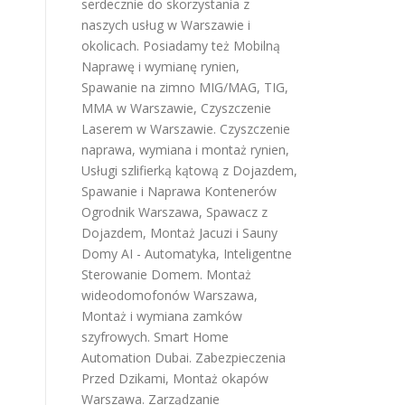
serdecznie do skorzystania z
naszych usług w Warszawie i
okolicach. Posiadamy też
Mobilną
Naprawę i wymianę rynien
,
Spawanie na zimno MIG/MAG, TIG,
MMA w Warszawie
,
Czyszczenie
Laserem w Warszawie
.
Czyszczenie
naprawa, wymiana i montaż rynien
,
Usługi szlifierką kątową z Dojazdem
,
Spawanie i Naprawa Kontenerów
Ogrodnik Warszawa
,
Spawacz z
Dojazdem
,
Montaż Jacuzi i Sauny
Domy AI - Automatyka, Inteligentne
Sterowanie Domem
.
Montaż
wideodomofonów Warszawa
,
Montaż i wymiana zamków
szyfrowych
.
Smart Home
Automation Dubai
.
Zabezpieczenia
Przed Dzikami
,
Montaż okapów
Warszawa
.
Zarządzanie