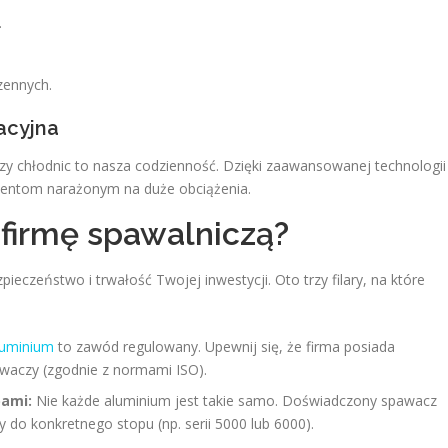
.
zennych.
acyjna
zy chłodnic to nasza codzienność. Dzięki zaawansowanej technologii
entom narażonym na duże obciążenia.
 firmę spawalniczą?
eczeństwo i trwałość Twojej inwestycji. Oto trzy filary, na które
luminium
to zawód regulowany. Upewnij się, że firma posiada
pawaczy (zgodnie z normami ISO).
pami:
Nie każde aluminium jest takie samo. Doświadczony spawacz
 do konkretnego stopu (np. serii 5000 lub 6000).