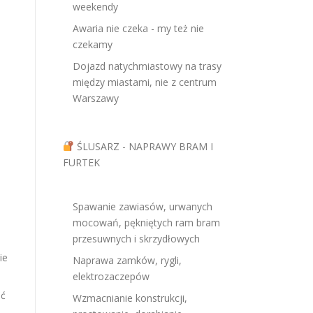
weekendy
Awaria nie czeka - my też nie
czekamy
Dojazd natychmiastowy na trasy
między miastami, nie z centrum
Warszawy
ŚLUSARZ - NAPRAWY BRAM I
FURTEK
Spawanie zawiasów, urwanych
mocowań, pękniętych ram bram
przesuwnych i skrzydłowych
ie
Naprawa zamków, rygli,
elektrozaczepów
ić
Wzmacnianie konstrukcji,