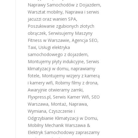
Naprawy Samochodów z Dojazdem
,
Warsztat mobilny
,
Naprawa i serwis
jacuzzi oraz wanien SPA
,
Poszukiwanie zgubionych złotych
obrączek
,
Serwisujemy Maszyny
Fitness w Warszawie
,
Agencja SEO
,
Taxi
,
Usługi elektryka
samochodowego z dojazdem
,
Montujemy płyty indukcyjne
,
Serwis
klimatyzacji w domu
,
naprawiamy
fotele
,
Montujemy wizjery z kamerą
i kamery wifi
,
Robimy filmy z drona
,
Awaryjnie otwieramy zamki
,
Flyxpress.pl
,
Serwis Kamer Wifi
,
SEO
Warszawa
,
Montaż, Naprawa,
Wymiana, Czyszczenie i
Odgrzybianie Klimatyzacji w Domu
,
Mobilny Mechanik Warszawa &
Elektryk Samochodowy
zapraszamy