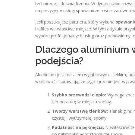
technicznej i doświadczenia. W dynamicznie rozwij
na precyzyjne usługi spawalnicze rośnie zarówno 
Jeśli poszukujesz partnera, który wykona
spawanie
trafiłeś we właściwe miejsce. W tym artykule przyb
wyboru profesjonalnych usług oraz podpowiemy, 
Dlaczego aluminium 
podejścia?
Aluminium jest metalem wyjątkowym – lekkim, odpo
właściwości sprawiają, że jego łączenie jest wyzw
Szybko przewodzi ciepło:
Wymaga znaczn
temperaturę w miejscu spoiny.
Tworzy warstwę tlenków:
Tlenek glinu 
czystej i wytrzymałej spoiny.
Podatność na pęknięcia:
Niewłaściwe te
do mikropęknięć w strukturze spoiny.