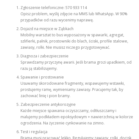
Zgłoszenie telefoniczne: 570 933 114
Opisz problem, wyślij zdjęcie na MMS lub WhatsApp. W 90%
przypadków od razu wycenimy naprawę.
Dojazd na miejsce w Ząbkach
Mobilny warsztat to bus wyposażony w spawarki, agregat,
szlifierki, palnik, prostowniki do blach, ściski, profile stalowe,
zawiasy, rolki. Nie musisz niczego przygotowywać.
Diagnoza i zabezpieczenie
Sprawdzamy przyczynę awarii. Jeśli brama grozi upadkiem, od
razu ją stabilizujemy.
Spawanie i prostowanie
Usuwamy skorodowane fragmenty, wspawujemy wstawki,
prostujemy ramę, wymieniamy zawiasy. Pracujemy tak, by
zachować linię i pion bramy.
Zabezpieczenie antykorozyjne
Każde miejsce spawania oczyszczamy, odtłuszczamy i
malujemy podkładem epoksydowym + nawierzchnią w kolorze
ogrodzenia. Na życzenie cynkowanie na zimno.
Test i regulacja
Brama musi pracować lekko. Regulujemy zawiasy, rolki, docisk.