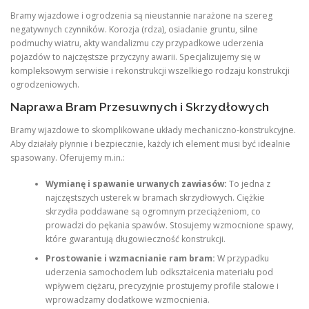
Bramy wjazdowe i ogrodzenia są nieustannie narażone na szereg
negatywnych czynników. Korozja (rdza), osiadanie gruntu, silne
podmuchy wiatru, akty wandalizmu czy przypadkowe uderzenia
pojazdów to najczęstsze przyczyny awarii. Specjalizujemy się w
kompleksowym serwisie i rekonstrukcji wszelkiego rodzaju konstrukcji
ogrodzeniowych.
Naprawa Bram Przesuwnych i Skrzydłowych
Bramy wjazdowe to skomplikowane układy mechaniczno-konstrukcyjne.
Aby działały płynnie i bezpiecznie, każdy ich element musi być idealnie
spasowany. Oferujemy m.in.:
Wymianę i spawanie urwanych zawiasów:
To jedna z
najczęstszych usterek w bramach skrzydłowych. Ciężkie
skrzydła poddawane są ogromnym przeciążeniom, co
prowadzi do pękania spawów. Stosujemy wzmocnione spawy,
które gwarantują długowieczność konstrukcji.
Prostowanie i wzmacnianie ram bram:
W przypadku
uderzenia samochodem lub odkształcenia materiału pod
wpływem ciężaru, precyzyjnie prostujemy profile stalowe i
wprowadzamy dodatkowe wzmocnienia.