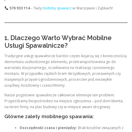
570 933 114
– Twój
mobilny spawacz
w Warszawie i Ząbkach!
1. Dlaczego Warto Wybrać Mobilne
Usługi Spawalnicze?
Tradycyjne usługi spawalnicze bardzo często kojarzą się z koniecznością
demontażu uszkodzonego elementu, przetransportowania go do
warsztatu stacjonarnego, oczekiwania na realizację i ponownego
montażu. W przypadku ciężkich bram skrzydłowych, przesuwnych czy
masywnych przęseł ogrodzeniowych, proces ten jest niezwykle
uciążliwy, kosztowny i czasochłonny.
Nasze pogotowie spawalnicze całkowicie eliminuje ten problem.
Przyjeżdżamy bezpośrednio na miejsce zgłoszenia – pod dom klienta,
na teren firmy, na plac budowy czy w miejsce awarii drogowej.
Główne zalety mobilnego spawania:
Oszczędność czasu i pieniędzy:
Brak kosztów związanych z