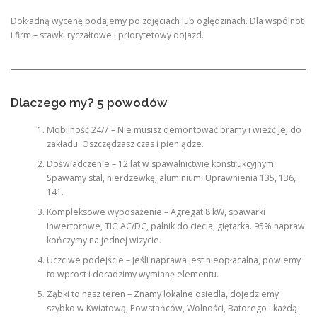
Dokładną wycenę podajemy po zdjęciach lub oględzinach. Dla wspólnot
i firm – stawki ryczałtowe i priorytetowy dojazd.
Dlaczego my? 5 powodów
Mobilność 24/7 – Nie musisz demontować bramy i wieźć jej do
zakładu. Oszczędzasz czas i pieniądze.
Doświadczenie – 12 lat w spawalnictwie konstrukcyjnym.
Spawamy stal, nierdzewkę, aluminium. Uprawnienia 135, 136,
141.
Kompleksowe wyposażenie – Agregat 8 kW, spawarki
inwertorowe, TIG AC/DC, palnik do cięcia, giętarka. 95% napraw
kończymy na jednej wizycie.
Uczciwe podejście – Jeśli naprawa jest nieopłacalna, powiemy
to wprost i doradzimy wymianę elementu.
Ząbki to nasz teren – Znamy lokalne osiedla, dojedziemy
szybko w Kwiatową, Powstańców, Wolności, Batorego i każdą