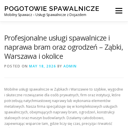
Skip
POGOTOWIE SPAWALNICZE
to
Menu
content
Mobilny Spawacz – Usługi Spawalnicze z Dojazdem
MOBILNY SPAWACZ
WARSZAWA
SPAWACZ
Profesjonalne usługi spawalnicze i
naprawa bram oraz ogrodzeń – Ząbki,
Warszawa i okolice
SPAWANIE MIG/MAG (GMAW)
NASZE USŁUGI
POSTED ON
MAY 18, 2026
BY
ADMIN
KONTAKT
Mobilne usługi spawalnicze w Ząbkach i Warszawie to szybkie, wygodne
i skuteczne rozwiązanie dla osób prywatnych, firm oraz instytucji, które
potrzebują natychmiastowej naprawy lub wykonania elementów
metalowych. Nasza firma specjalizuje się w kompleksowych usługach
spawalniczych, obejmujących naprawy bram, ogrodzeń, konstrukcji
stalowych oraz maszyn budowlanych. Działamy całodobowo,
zapewniając wsparcie tam, gdzie liczy się czas, precyzja i trwałość