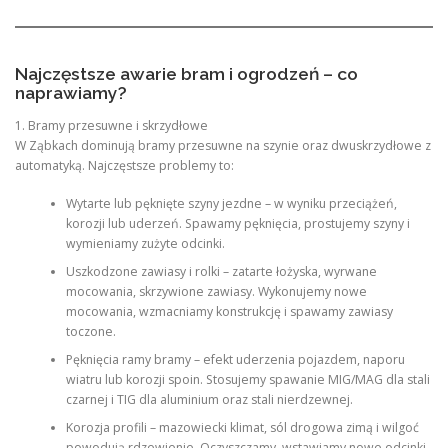
Najczęstsze awarie bram i ogrodzeń – co
naprawiamy?
1. Bramy przesuwne i skrzydłowe
W Ząbkach dominują bramy przesuwne na szynie oraz dwuskrzydłowe z
automatyką. Najczęstsze problemy to:
Wytarte lub pęknięte szyny jezdne – w wyniku przeciążeń,
korozji lub uderzeń. Spawamy pęknięcia, prostujemy szyny i
wymieniamy zużyte odcinki.
Uszkodzone zawiasy i rolki – zatarte łożyska, wyrwane
mocowania, skrzywione zawiasy. Wykonujemy nowe
mocowania, wzmacniamy konstrukcję i spawamy zawiasy
toczone.
Pęknięcia ramy bramy – efekt uderzenia pojazdem, naporu
wiatru lub korozji spoin. Stosujemy spawanie MIG/MAG dla stali
czarnej i TIG dla aluminium oraz stali nierdzewnej.
Korozja profili – mazowiecki klimat, sól drogowa zimą i wilgoć
powodują rdzewienie. Oczyszczamy, wstawiamy nowe odcinki