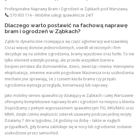
Profesjonalne Naprawy Bram i Ogrodzeń w Ząbkach pod Warszawą
570 933 114 – Mobilne usługi spawalnicze 24/7
Dlaczego warto postawić na fachową naprawę
bram i ogrodzeń w Ząbkach?
Ząbki to dynamicznie rozwijająca się część aglomeracji warszawskiej.
Coraz więcej domów jednorodzinnych, osiedli strzeżonych i firm
decyduje się na solidne ogrodzenia, bramy wjazdowe oraz furtki. To nie
tylko element estetyki posesji, ale przede wszystkim bariera
bezpieczeństwa dla domowników, dzieci, zwierząt i mienia. Intensywna
eksploatacja, zmienne warunki pogodowe Mazowsza oraz uszkodzenia
mechaniczne sprawiają, że z czasem każda brama czy przęsło
ogrodzenia wymaga przeglądu, konserwacji lub naprawy.
Jako mobilny serwis spawalniczy działający w Ząbkach i całej Warszawie
oferujemy kompleksowe naprawy bram i ogrodzeń na miejscu u klienta.
Dojeżdżamy z pełnym wyposażeniem spawalniczym TIG, MIG/MAG oraz
MMA, dzięki czemu większość usterek usuwamy podczas jednej wizyty.
Działamy 7 dni w tygodniu, 24 godziny na dobę – także w nagłych
przypadkach, gdy brama zablokuje się w nocy lub ogrodzenie zostanie
uszkodzone przez samochód.