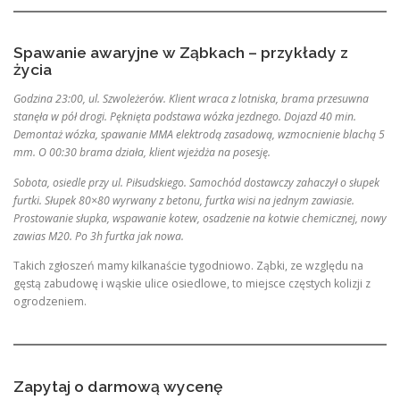
Spawanie awaryjne w Ząbkach – przykłady z
życia
Godzina 23:00, ul. Szwoleżerów. Klient wraca z lotniska, brama przesuwna
stanęła w pół drogi. Pęknięta podstawa wózka jezdnego. Dojazd 40 min.
Demontaż wózka, spawanie MMA elektrodą zasadową, wzmocnienie blachą 5
mm. O 00:30 brama działa, klient wjeżdża na posesję.
Sobota, osiedle przy ul. Piłsudskiego. Samochód dostawczy zahaczył o słupek
furtki. Słupek 80×80 wyrwany z betonu, furtka wisi na jednym zawiasie.
Prostowanie słupka, wspawanie kotew, osadzenie na kotwie chemicznej, nowy
zawias M20. Po 3h furtka jak nowa.
Takich zgłoszeń mamy kilkanaście tygodniowo. Ząbki, ze względu na
gęstą zabudowę i wąskie ulice osiedlowe, to miejsce częstych kolizji z
ogrodzeniem.
Zapytaj o darmową wycenę