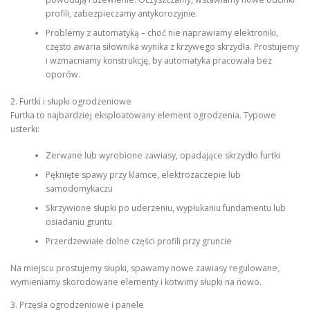
profili, zabezpieczamy antykorozyjnie.
Problemy z automatyką – choć nie naprawiamy elektroniki,
często awaria siłownika wynika z krzywego skrzydła. Prostujemy
i wzmacniamy konstrukcję, by automatyka pracowała bez
oporów.
2. Furtki i słupki ogrodzeniowe
Furtka to najbardziej eksploatowany element ogrodzenia. Typowe
usterki:
Zerwane lub wyrobione zawiasy, opadające skrzydło furtki
Pęknięte spawy przy klamce, elektrozaczepie lub
samodomykaczu
Skrzywione słupki po uderzeniu, wypłukaniu fundamentu lub
osiadaniu gruntu
Przerdzewiałe dolne części profili przy gruncie
Na miejscu prostujemy słupki, spawamy nowe zawiasy regulowane,
wymieniamy skorodowane elementy i kotwimy słupki na nowo.
3. Przęsła ogrodzeniowe i panele