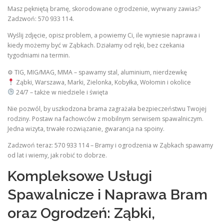
Masz pękniętą bramę, skorodowane ogrodzenie, wyrwany zawias?
Zadzwoń: 570 933 114.
Wyślij zdjęcie, opisz problem, a powiemy Ci, ile wyniesie naprawa i
kiedy możemy być w Ząbkach. Działamy od ręki, bez czekania
tygodniami na termin.
⚙ TIG, MIG/MAG, MMA – spawamy stal, aluminium, nierdzewkę
Ząbki, Warszawa, Marki, Zielonka, Kobyłka, Wołomin i okolice
24/7 – także w niedziele i święta
Nie pozwól, by uszkodzona brama zagrażała bezpieczeństwu Twojej
rodziny. Postaw na fachowców z mobilnym serwisem spawalniczym.
Jedna wizyta, trwałe rozwiązanie, gwarancja na spoiny.
Zadzwoń teraz: 570 933 114 – Bramy i ogrodzenia w Ząbkach spawamy
od lat i wiemy, jak robić to dobrze.
Kompleksowe Usługi
Spawalnicze i Naprawa Bram
oraz Ogrodzeń: Ząbki,