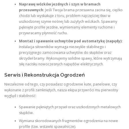
Naprawę wózków jezdnych i szyn w bramach
przesuwnych:
Jeśli Twoja brama przesuwna zacina się, ciężko
chodzi lub wyskakuje z toru, problem najczęściej tkwi w
uszkodzonej szynie nośnej lub zużytych wózkach. Spawamy
pęknięte profile jezdne, wymieniamy elementy ruchome i
przywracamy płynność ruchu.
Montaż i spawanie uchwytów pod automatykę (napędy):
Instalacja siłowników wymaga niezwykle stabilnego i
precyzyjnego zamocowania uchwytów do słupków oraz
skrzydeł bramy. Wykonujemy solidne spawy, które wytrzymają
siłę nacisku nowoczesnych napędów elektrycznych.
Serwis i Rekonstrukcja Ogrodzeń
Niezależnie od tego, czy posiadasz ogrodzenie kute, panelowe, czy
wykonane z profili zamkniętych, nasza ekipa przywróci mu pierwotny
wygląd i stabilność:
Spawanie pękniętych przęseł oraz uszkodzonych metalowych
słupków.
Wymiana skorodowanych fragmentów ogrodzenia na nowe
profile (tzw. wstawki spawalnicze).