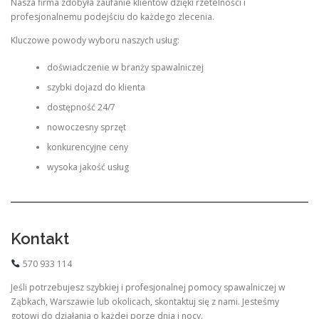
Nasza firma zdobyła zaufanie klientów dzięki rzetelności i
profesjonalnemu podejściu do każdego zlecenia.
Kluczowe powody wyboru naszych usług:
doświadczenie w branży spawalniczej
szybki dojazd do klienta
dostępność 24/7
nowoczesny sprzęt
konkurencyjne ceny
wysoka jakość usług
Kontakt
570 933 114
Jeśli potrzebujesz szybkiej i profesjonalnej pomocy spawalniczej w
Ząbkach, Warszawie lub okolicach, skontaktuj się z nami. Jesteśmy
gotowi do działania o każdej porze dnia i nocy.