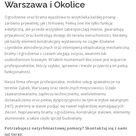
Warszawa i Okolice
Ogrodzenie oraz brama wjazdowa to wizytówka każdej posesji –
zarówno prywatnej, jak i firmowej. Pełnią one nie tylko funkcję
estetyczną, ale przede wszystkim zabezpieczają mienie, gwarantują
prywatność oraz kontrolują dostęp do terenu nieruchomości. Niestety,
jak każdy element konstrukcyjny wystawiony na ciągłe działanie
czynników atmosferycznych oraz intensywną eksploatację mechaniczną,
bramy i ogrodzenia z czasem ulegają zużyciu, awariom lub
uszkodzeniom losowym. W takich momentach kluczowe jest wsparcie
profesjonalistów, którzy szybko, sprawnie i trwale przywrócą im pełną
funkcjonalność.
Nasza firma oferuje profesjonalne, mobilne usługi spawalnicze na
terenie Ząbek, Warszawy oraz okolicznych miejscowości. Dzięki
zaawansowanemu zapleczu technicznemu, wieloletniemu
doświadczeniu oraz pełnej dyspozycyjności (w tym w trybie awaryjnym
24/7), jesteśmy w stanie podjąć się nawet najbardziej wymagających
zleceń. Naprawiamy bramy, ogrodzenia, konstrukcje stalowe, elementy
aluminiowe, a także ciężki sprzęt budowlany.
Potrzebujesz natychmiastowej pomocy? Skontaktuj się z nami
już teraz: