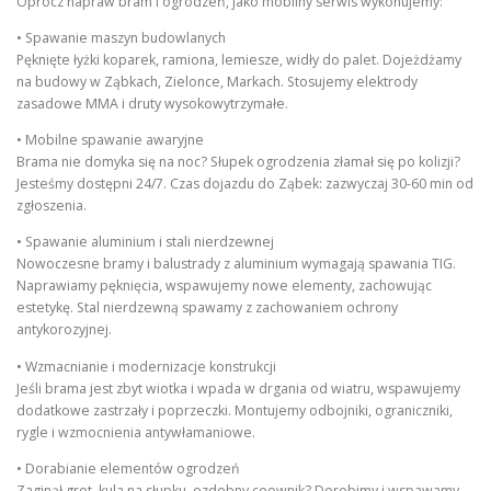
Oprócz napraw bram i ogrodzeń, jako mobilny serwis wykonujemy:
• Spawanie maszyn budowlanych
Pęknięte łyżki koparek, ramiona, lemiesze, widły do palet. Dojeżdżamy
na budowy w Ząbkach, Zielonce, Markach. Stosujemy elektrody
zasadowe MMA i druty wysokowytrzymałe.
• Mobilne spawanie awaryjne
Brama nie domyka się na noc? Słupek ogrodzenia złamał się po kolizji?
Jesteśmy dostępni 24/7. Czas dojazdu do Ząbek: zazwyczaj 30-60 min od
zgłoszenia.
• Spawanie aluminium i stali nierdzewnej
Nowoczesne bramy i balustrady z aluminium wymagają spawania TIG.
Naprawiamy pęknięcia, wspawujemy nowe elementy, zachowując
estetykę. Stal nierdzewną spawamy z zachowaniem ochrony
antykorozyjnej.
• Wzmacnianie i modernizacje konstrukcji
Jeśli brama jest zbyt wiotka i wpada w drgania od wiatru, wspawujemy
dodatkowe zastrzały i poprzeczki. Montujemy odbojniki, ograniczniki,
rygle i wzmocnienia antywłamaniowe.
• Dorabianie elementów ogrodzeń
Zaginął grot, kula na słupku, ozdobny ceownik? Dorobimy i wspawamy