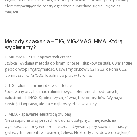
element pasujący do reszty ogrodzenia. Możliwe gięcie i cięcie na
miejscu.
Metody spawania – TIG, MIG/MAG, MMA. Którą
wybieramy?
1. MIG/MAG – 90% napraw stali czarnej
Szybka i wydajna metoda do bram, przęseł, słupków ze stali. Gwarantuje
głęboki wtop i wytrzymałość. Używamy drutów SG2 i SG3, osłona CO2
lub mieszanka Ar/CO2. Idealna do prac w terenie.
2. TIG – aluminium, nierdzewka, detale
Stosowany przy bramach aluminiowych, elementach ozdobnych,
balustradach INOX. Spoina czysta, równa, bez odprysków. Wymaga
czystości i wprawy, ale daje najlepszy efekt wizualny.
3. MMA – spawanie elektrodą otuloną
Niezastąpiona przy pracach w trudno dostępnych miejscach, na
wysokościach, przy wietrze i deszczu. Używamy przy spawaniu maszyn,
grubszych elementów nośnych, żeliwa. Elektrody zasadowe do pęknięć