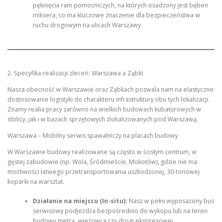
pęknięcia ram pomocniczych, na których osadzony jest bęben
miksera, co ma kluczowe znaczenie dla bezpieczeństwa w
ruchu drogowym na ulicach Warszawy.
2. Specyfika realizacji zleceń: Warszawa a Ząbki
Nasza obecność w Warszawie oraz Ząbkach pozwala nam na elastyczne
dostosowanie logistyki do charakteru infrastruktury obu tych lokalizacji.
Znamy realia pracy zarówno na wielkich budowach kubaturowych w
stolicy, jak i w bazach sprzętowych zlokalizowanych pod Warszawą.
Warszawa – Mobilny serwis spawalniczy na placach budowy
W Warszawie budowy realizowane są często w ścisłym centrum, w
gęstej zabudowie (np. Wola, Śródmieście, Mokotów), gdzie nie ma
możliwości łatwego przetransportowania uszkodzonej, 30-tonowej
koparki na warsztat.
Działanie na miejscu (In-situ):
Nasz w pełni wyposażony bus
serwisowy podjeżdża bezpośrednio do wykopu lub na teren
budowy metra, wieżowca czy drogi ekspresowej.