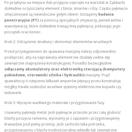
Po przybyciu na miejsce (lub przyjęciu osprzętu na warsztat w Ząbkach)
dokładnie oczyszczamy element z błota, smarów i rdzy. Często pęknięcia
zmęczeniowe są niewidoczne gołym okiem. Stosujemy
badania
penetracyjne (PT)
za pomocą specjalnych zmywaczy, penetrantów i
wywoływaczy, które dokładnie trasują linię pęknięcia, pokazując jego
początek oraz koniec.
Krok 2: Odciążenie struktury i demontaż elementów wrażliwych
Przed przystąpieniem do spawania maszynę należy odpowiednio
podeprzeć, aby na naprawiany element nie działały żadne siły
zewnętrzne (naprężenia konstrukcyjne). Ponadto bezwzględnie
odłączamy akumulatory oraz elektronikę sterującą (komputery
pokładowe, sterowniki silnika i hydrauliki)
maszyny. Prąd
spawalniczy o natężeniu kilkuset amperów płynący przez konstrukcję
mógłby trwale uszkodzić wrażliwe systemy elektroniczne koparki czy
ładowarki.
Krok 3: Wycięcie wadliwego materiału i przygotowanie fazy
Usuwamy pęknięty metal. Jeśli pęknięcie przeszło przez całą grubość
blachy poszycia ramienia, wycinamy je z zapasem i przygotowujemy
krawędzie pod pełny przetop. Jeśli zachodzi taka potrzeba,
przygotowujemy z blachy trudnościeralnej wkładki lub zewnętrzne