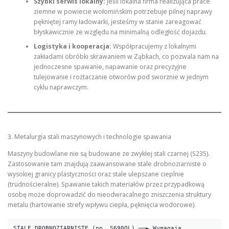
Szybki serwis lokalny:
Jeśli lokalna firma realizująca prace
ziemne w powiecie wołomińskim potrzebuje pilnej naprawy
pękniętej ramy ładowarki, jesteśmy w stanie zareagować
błyskawicznie ze względu na minimalną odległość dojazdu.
Logistyka i kooperacja:
Współpracujemy z lokalnymi
zakładami obróbki skrawaniem w Ząbkach, co pozwala nam na
jednoczesne spawanie, napawanie oraz precyzyjne
tulejowanie i roztaczanie otworów pod sworznie w jednym
cyklu naprawczym.
3. Metalurgia stali maszynowych i technologie spawania
Maszyny budowlane nie są budowane ze zwykłej stali czarnej (S235).
Zastosowanie tam znajdują zaawansowane stale drobnoziarniste o
wysokiej granicy plastyczności oraz stale ulepszane cieplnie
(trudnościeralne). Spawanie takich materiałów przez przypadkową
osobę może doprowadzić do nieodwracalnego zniszczenia struktury
metalu (hartowanie strefy wpływu ciepła, pęknięcia wodorowe).
STALE DROBNOZIARNISTE (np. S690QL) ──► Wymagają 