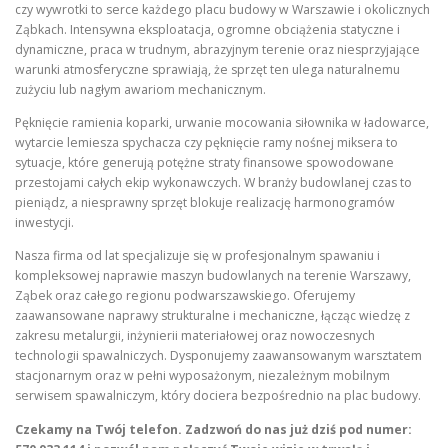
czy wywrotki to serce każdego placu budowy w Warszawie i okolicznych
Ząbkach. Intensywna eksploatacja, ogromne obciążenia statyczne i
dynamiczne, praca w trudnym, abrazyjnym terenie oraz niesprzyjające
warunki atmosferyczne sprawiają, że sprzęt ten ulega naturalnemu
zużyciu lub nagłym awariom mechanicznym.
Pęknięcie ramienia koparki, urwanie mocowania siłownika w ładowarce,
wytarcie lemiesza spychacza czy pęknięcie ramy nośnej miksera to
sytuacje, które generują potężne straty finansowe spowodowane
przestojami całych ekip wykonawczych. W branży budowlanej czas to
pieniądz, a niesprawny sprzęt blokuje realizację harmonogramów
inwestycji.
Nasza firma od lat specjalizuje się w profesjonalnym spawaniu i
kompleksowej naprawie maszyn budowlanych na terenie Warszawy,
Ząbek oraz całego regionu podwarszawskiego. Oferujemy
zaawansowane naprawy strukturalne i mechaniczne, łącząc wiedzę z
zakresu metalurgii, inżynierii materiałowej oraz nowoczesnych
technologii spawalniczych. Dysponujemy zaawansowanym warsztatem
stacjonarnym oraz w pełni wyposażonym, niezależnym mobilnym
serwisem spawalniczym, który dociera bezpośrednio na plac budowy.
Czekamy na Twój telefon. Zadzwoń do nas już dziś pod numer: