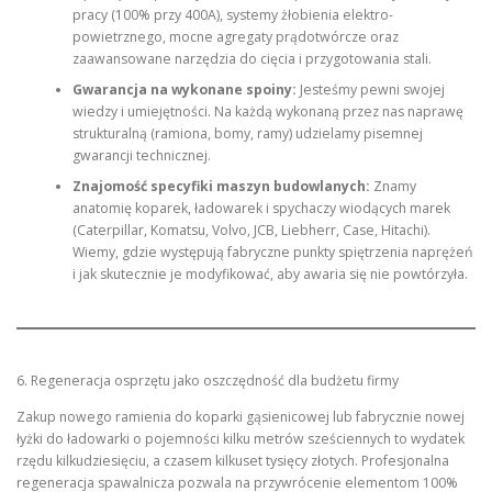
pracy (100% przy 400A), systemy żłobienia elektro-
powietrznego, mocne agregaty prądotwórcze oraz
zaawansowane narzędzia do cięcia i przygotowania stali.
Gwarancja na wykonane spoiny:
Jesteśmy pewni swojej
wiedzy i umiejętności. Na każdą wykonaną przez nas naprawę
strukturalną (ramiona, bomy, ramy) udzielamy pisemnej
gwarancji technicznej.
Znajomość specyfiki maszyn budowlanych:
Znamy
anatomię koparek, ładowarek i spychaczy wiodących marek
(Caterpillar, Komatsu, Volvo, JCB, Liebherr, Case, Hitachi).
Wiemy, gdzie występują fabryczne punkty spiętrzenia naprężeń
i jak skutecznie je modyfikować, aby awaria się nie powtórzyła.
6. Regeneracja osprzętu jako oszczędność dla budżetu firmy
Zakup nowego ramienia do koparki gąsienicowej lub fabrycznie nowej
łyżki do ładowarki o pojemności kilku metrów sześciennych to wydatek
rzędu kilkudziesięciu, a czasem kilkuset tysięcy złotych. Profesjonalna
regeneracja spawalnicza pozwala na przywrócenie elementom 100%