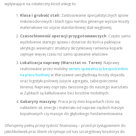
wpływające na ostateczny koszt usługi to:
Klasa i grubość stali:
Zastosowanie specjalistycznych spoiw
niskowodorowych i blach typu Hardox generuje wyższe koszty
materiałowe niż użycie standardowej stali węglowej.
Czasochłonność operacji przygotowawczych:
Często samo
wyżłobienie starego spawu i dotarcie do końca pęknięcia
ukrytego wewnątrz struktury skrzynkowej ramienia koparki
zajmuje więcej czasu niż samo spawanie właściwe.
Lokalizacja naprawy (Warsztat vs. Teren):
Naprawy
realizowane przez mobilny
serwis spawalniczy bezpośrednio
na placu budowy
w Warszawie uwzględniają koszty dojazdu
oraz logistyki polowej (użycie agregatu, zabezpieczenie
terenu). Naprawy osprzętu zwożonego do naszego warsztatu
w Ząbkach są kalkulowane bez kosztów mobilnych.
Gabaryty maszyny:
Praca przy mini-koparkach różni się
nakładem sił, energii i materiału od napraw ciężkich maszyn
kopalnianych czy maszyn do głębokiego fundamentowania.
Oferujemy pełną przejrzystość finansową – przed przystąpieniem do
jakichkolwiek prac klient otrzymuje od nas szczegółowy kosztorys do