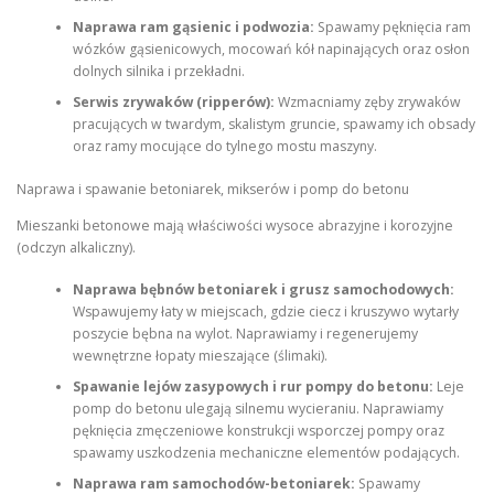
Naprawa ram gąsienic i podwozia:
Spawamy pęknięcia ram
wózków gąsienicowych, mocowań kół napinających oraz osłon
dolnych silnika i przekładni.
Serwis zrywaków (ripperów):
Wzmacniamy zęby zrywaków
pracujących w twardym, skalistym gruncie, spawamy ich obsady
oraz ramy mocujące do tylnego mostu maszyny.
Naprawa i spawanie betoniarek, mikserów i pomp do betonu
Mieszanki betonowe mają właściwości wysoce abrazyjne i korozyjne
(odczyn alkaliczny).
Naprawa bębnów betoniarek i grusz samochodowych:
Wspawujemy łaty w miejscach, gdzie ciecz i kruszywo wytarły
poszycie bębna na wylot. Naprawiamy i regenerujemy
wewnętrzne łopaty mieszające (ślimaki).
Spawanie lejów zasypowych i rur pompy do betonu:
Leje
pomp do betonu ulegają silnemu wycieraniu. Naprawiamy
pęknięcia zmęczeniowe konstrukcji wsporczej pompy oraz
spawamy uszkodzenia mechaniczne elementów podających.
Naprawa ram samochodów-betoniarek:
Spawamy