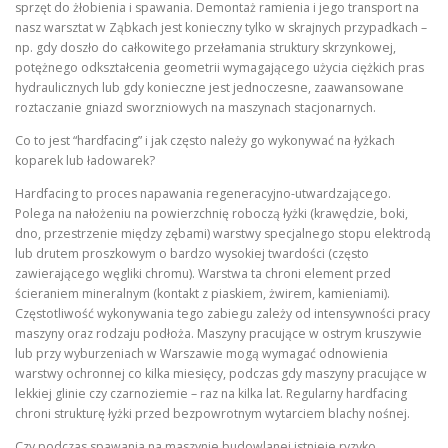
sprzęt do żłobienia i spawania. Demontaż ramienia i jego transport na
nasz warsztat w Ząbkach jest konieczny tylko w skrajnych przypadkach –
np. gdy doszło do całkowitego przełamania struktury skrzynkowej,
potężnego odkształcenia geometrii wymagającego użycia ciężkich pras
hydraulicznych lub gdy konieczne jest jednoczesne, zaawansowane
roztaczanie gniazd sworzniowych na maszynach stacjonarnych.
Co to jest “hardfacing” i jak często należy go wykonywać na łyżkach
koparek lub ładowarek?
Hardfacing to proces napawania regeneracyjno-utwardzającego.
Polega na nałożeniu na powierzchnię roboczą łyżki (krawędzie, boki,
dno, przestrzenie między zębami) warstwy specjalnego stopu elektrodą
lub drutem proszkowym o bardzo wysokiej twardości (często
zawierającego węgliki chromu). Warstwa ta chroni element przed
ścieraniem mineralnym (kontakt z piaskiem, żwirem, kamieniami).
Częstotliwość wykonywania tego zabiegu zależy od intensywności pracy
maszyny oraz rodzaju podłoża. Maszyny pracujące w ostrym kruszywie
lub przy wyburzeniach w Warszawie mogą wymagać odnowienia
warstwy ochronnej co kilka miesięcy, podczas gdy maszyny pracujące w
lekkiej glinie czy czarnoziemie – raz na kilka lat. Regularny hardfacing
chroni strukturę łyżki przed bezpowrotnym wytarciem blachy nośnej.
Czy podczas spawania na maszynie budowlanej istnieje ryzyko