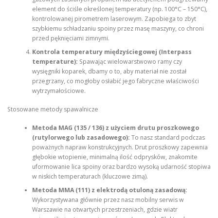
element do ściśle określonej temperatury (np. 100°C – 150°C),
kontrolowanej pirometrem laserowym. Zapobiega to zbyt
szybkiemu schładzaniu spoiny przez masę maszyny, co chroni
przed pęknięciami zimnymi.
Kontrola temperatury międzyściegowej (Interpass
temperature):
Spawając wielowarstwowo ramy czy
wysięgniki koparek, dbamy o to, aby materiał nie został
przegrzany, co mogłoby osłabić jego fabryczne właściwości
wytrzymałościowe.
Stosowane metody spawalnicze
Metoda MAG (135 / 136) z użyciem drutu proszkowego
(rutylorwego lub zasadowego):
To nasz standard podczas
poważnych napraw konstrukcyjnych. Drut proszkowy zapewnia
głębokie wtopienie, minimalną ilość odprysków, znakomite
uformowanie lica spoiny oraz bardzo wysoką udarność stopiwa
w niskich temperaturach (kluczowe zimą).
Metoda MMA (111) z elektrodą otuloną zasadową:
Wykorzystywana głównie przez nasz mobilny serwis w
Warszawie na otwartych przestrzeniach, gdzie wiatr