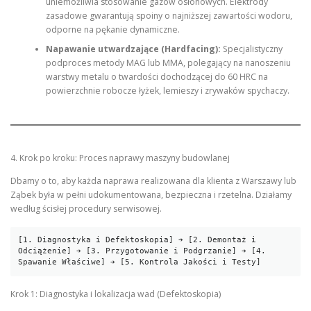
uniemożliwia stosowanie gazów osłonowych. Elektrody
zasadowe gwarantują spoiny o najniższej zawartości wodoru,
odporne na pękanie dynamiczne.
Napawanie utwardzające (Hardfacing):
Specjalistyczny
podproces metody MAG lub MMA, polegający na nanoszeniu
warstwy metalu o twardości dochodzącej do 60 HRC na
powierzchnie robocze łyżek, lemieszy i zrywaków spychaczy.
4. Krok po kroku: Proces naprawy maszyny budowlanej
Dbamy o to, aby każda naprawa realizowana dla klienta z Warszawy lub
Ząbek była w pełni udokumentowana, bezpieczna i rzetelna. Działamy
według ścisłej procedury serwisowej.
[1. Diagnostyka i Defektoskopia] ➔ [2. Demontaż i 
Odciążenie] ➔ [3. Przygotowanie i Podgrzanie] ➔ [4. 
Krok 1: Diagnostyka i lokalizacja wad (Defektoskopia)