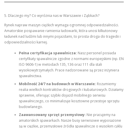
5. Dlaczego my? Co wyróżnia nas w Warszawie i Ząbkach?
Rynek napraw maszyn ciężkich wymaga ogromnej odpowiedzialności.
Amatorskie pospawanie ramienia ładowarki, która unosi kilkutonowy
ładunek nad ludźmi lub innymi pojazdami, to prosta droga do tragedii i
odpowiedzialności karnej.
Pełna certyfikacja spawalnicza:
Nasz personel posiada
certyfikaty spawalnicze zgodne z normami europejskimi (np. EN
ISO 9606-1) w metodach 135, 136 oraz 111 dla stali
wysokowytrzymałych. Prace nadzorowane są przez inżyniera
spawalnictwa.
Mobilność 24/7 na budowach w Warszawie:
Rozumiemy
realia wielkich kontraktów drogowych i kubaturowych. Działamy
sprawnie, oferując szybki dojazd mobilnego serwisu
spawalniczego, co minimalizuje kosztowne przestoje sprzętu
budowlanego.
Zaawansowany sprzęt przemysłowy:
Nie pracujemy na
amatorskich spawarkach. Nasze busy serwisowe wyposażone
są w ciężkie, przemysłowe źródła spawalnicze o wysokim cyklu