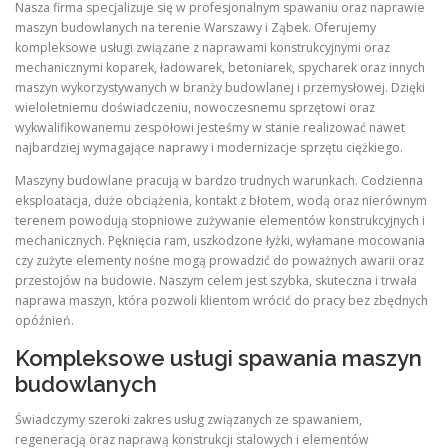
Nasza firma specjalizuje się w profesjonalnym spawaniu oraz naprawie
maszyn budowlanych na terenie Warszawy i Ząbek. Oferujemy
kompleksowe usługi związane z naprawami konstrukcyjnymi oraz
mechanicznymi koparek, ładowarek, betoniarek, spycharek oraz innych
maszyn wykorzystywanych w branży budowlanej i przemysłowej. Dzięki
wieloletniemu doświadczeniu, nowoczesnemu sprzętowi oraz
wykwalifikowanemu zespołowi jesteśmy w stanie realizować nawet
najbardziej wymagające naprawy i modernizacje sprzętu ciężkiego.
Maszyny budowlane pracują w bardzo trudnych warunkach. Codzienna
eksploatacja, duże obciążenia, kontakt z błotem, wodą oraz nierównym
terenem powodują stopniowe zużywanie elementów konstrukcyjnych i
mechanicznych. Pęknięcia ram, uszkodzone łyżki, wyłamane mocowania
czy zużyte elementy nośne mogą prowadzić do poważnych awarii oraz
przestojów na budowie. Naszym celem jest szybka, skuteczna i trwała
naprawa maszyn, która pozwoli klientom wrócić do pracy bez zbędnych
opóźnień.
Kompleksowe usługi spawania maszyn
budowlanych
Świadczymy szeroki zakres usług związanych ze spawaniem,
regeneracją oraz naprawą konstrukcji stalowych i elementów