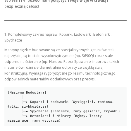
570 933 114 i pozwól nam połączyć Twoje wizje w trwałą i
bezpieczną całość!
1. Kompleksowy zakres napraw: Koparki, Ładowarki, Betoniarki,
Spychacze
Maszyny ciężkie budowane są ze specjalistycznych gatunków stali –
najczęściej są to stale wysokowytrzymałe (np. S690QL) oraz stale
odporne na ścieranie (np. Hardox, Raex). Spawanie i naprawa takich
materiałów różni się diametralnie od pracy ze zwykłą stalą
konstrukcyjną. Wymaga rygorystycznego reżimu technologicznego,
odpowiednich materiałów dodatkowych oraz precyzji.
[Maszyna Budowlana]

       │

       ├─► Koparki i Ładowarki (Wysięgniki, ramiona, 
łyżki, szybkozłącza)

       ├─► Spychacze (Lemiesze, ramy gąsienic, zrywaki)

       └─► Betoniarki i Miksery (Bębny, łopaty 