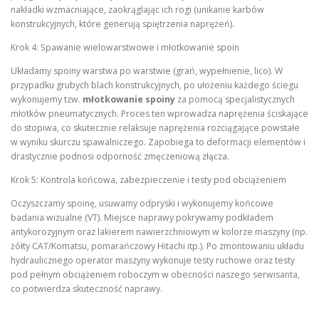
nakładki wzmacniające, zaokrąglając ich rogi (unikanie karbów
konstrukcyjnych, które generują spiętrzenia naprężeń).
Krok 4: Spawanie wielowarstwowe i młotkowanie spoin
Układamy spoiny warstwa po warstwie (grań, wypełnienie, lico). W
przypadku grubych blach konstrukcyjnych, po ułożeniu każdego ściegu
wykonujemy tzw.
młotkowanie spoiny
za pomocą specjalistycznych
młotków pneumatycznych. Proces ten wprowadza naprężenia ściskające
do stopiwa, co skutecznie relaksuje naprężenia rozciągające powstałe
w wyniku skurczu spawalniczego. Zapobiega to deformacji elementów i
drastycznie podnosi odporność zmęczeniową złącza.
Krok 5: Kontrola końcowa, zabezpieczenie i testy pod obciążeniem
Oczyszczamy spoinę, usuwamy odpryski i wykonujemy końcowe
badania wizualne (VT). Miejsce naprawy pokrywamy podkładem
antykorozyjnym oraz lakierem nawierzchniowym w kolorze maszyny (np.
żółty CAT/Komatsu, pomarańczowy Hitachi itp.). Po zmontowaniu układu
hydraulicznego operator maszyny wykonuje testy ruchowe oraz testy
pod pełnym obciążeniem roboczym w obecności naszego serwisanta,
co potwierdza skuteczność naprawy.