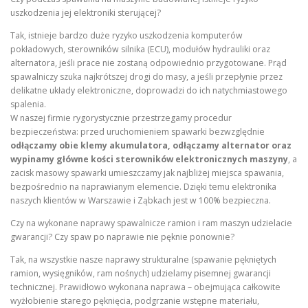
uszkodzenia jej elektroniki sterującej?
Tak, istnieje bardzo duże ryzyko uszkodzenia komputerów
pokładowych, sterowników silnika (ECU), modułów hydrauliki oraz
alternatora, jeśli prace nie zostaną odpowiednio przygotowane. Prąd
spawalniczy szuka najkrótszej drogi do masy, a jeśli przepłynie przez
delikatne układy elektroniczne, doprowadzi do ich natychmiastowego
spalenia.
W naszej firmie rygorystycznie przestrzegamy procedur
bezpieczeństwa: przed uruchomieniem spawarki bezwzględnie
odłączamy obie klemy akumulatora, odłączamy alternator oraz
wypinamy główne kości sterowników elektronicznych maszyny
, a
zacisk masowy spawarki umieszczamy jak najbliżej miejsca spawania,
bezpośrednio na naprawianym elemencie. Dzięki temu elektronika
naszych klientów w Warszawie i Ząbkach jest w 100% bezpieczna.
Czy na wykonane naprawy spawalnicze ramion i ram maszyn udzielacie
gwarancji? Czy spaw po naprawie nie pęknie ponownie?
Tak, na wszystkie nasze naprawy strukturalne (spawanie pękniętych
ramion, wysięgników, ram nośnych) udzielamy pisemnej gwarancji
technicznej. Prawidłowo wykonana naprawa – obejmująca całkowite
wyżłobienie starego pęknięcia, podgrzanie wstępne materiału,