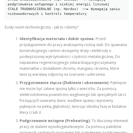
podgrzewania wstępnego i niskiej energii liniowej

STALE TRUDNOŚCIERALNE (np. Hardox)  ──► Wymagają spoiw 
Ścisły reżim technologiczny – Jak to robimy?
Identyfikacja materiału i dobór spoiwa:
Przed
przystąpieniem do pracy analizujemy rodzaj stali. Do spawania
konstrukcyjnego ramion stosujemy druty i elektrody o
podwyższonej wytrzymałości i czystości metalurgicznej. Do
napawania regeneracyjnego (utwardzającego) używamy
materiałów z dodatkiem chromu, manganu i krzemu, które
tworzą warstwę odporną na ścieranie i uderzenia.
Przygotowanie złącza (Żłobienie i ukosowanie):
Pęknięcie
nie może być zalane spoiną tylko z wierzchu. Za pomocą
elektrożłobienia powietrzno-węglowego lub specjalnych tarcz
frezujących usuwamy stare, wadliwe spawy i wycinamy
pęknięcie na pełną głębokość, tworząc idealną fazę w kształcie
litery U lub V.
Podgrzewanie wstępne (Preheating):
To kluczowy element
pracy ze stalami wysokogatunkowymi. Za pomocą palników
gazowych zasilanych propanem lub acetylenem podgrzewamy