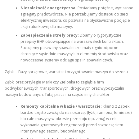
Niezależność energetyczna:
Posiadamy potężne, wyciszone
agregaty prądotwórcze. Nie potrzebujemy dostępu do sieci
elektrycznej inwestora, co pozwala na błyskawiczne podjęcie
akcji ratunkowej dla maszyny.
Zabezpieczenie strefy pracy:
Dbamy o rygorystyczne
przepisy BHP obowiązujące na warszawskich kontraktach.
Stosujemy parawany spawalnicze, maty ognioodporne
chroniące sąsiednie maszyny lub elementy środowiska oraz
nowoczesne systemy odciągu spalin spawalniczych.
Ząbki – Bazy sprzętowe, warsztat i przygotowanie maszyn do sezonu
Ząbki oraz przyległe Marki czy Zielonka to zagłębie firm
podwykonawczych, transportowych, drogowych oraz wypożyczalni
maszyn budowlanych. Tutaj praca ma często inny charakter:
Remonty kapitalne w bazie / warsztacie:
Klienci z Ząbek
bardzo często zwożą do nas osprzęt (łyżki, ramiona, lemiesze)
lub całe maszyny w okresie przestoju (np. zimą) w celu
wykonania gruntownych regeneracji przed rozpoczęciem
intensywnego sezonu budowlanego.