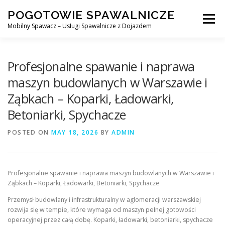
Skip
POGOTOWIE SPAWALNICZE
to
Menu
content
Mobilny Spawacz – Usługi Spawalnicze z Dojazdem
MOBILNY SPAWACZ
WARSZAWA
SPAWACZ
Profesjonalne spawanie i naprawa
maszyn budowlanych w Warszawie i
Ząbkach – Koparki, Ładowarki,
SPAWANIE MIG/MAG (GMAW)
NASZE USŁUGI
Betoniarki, Spychacze
POSTED ON
KONTAKT
MAY 18, 2026
BY
ADMIN
Profesjonalne spawanie i naprawa maszyn budowlanych w Warszawie i
Ząbkach – Koparki, Ładowarki, Betoniarki, Spychacze
Przemysł budowlany i infrastrukturalny w aglomeracji warszawskiej
rozwija się w tempie, które wymaga od maszyn pełnej gotowości
operacyjnej przez całą dobę. Koparki, ładowarki, betoniarki, spychacze