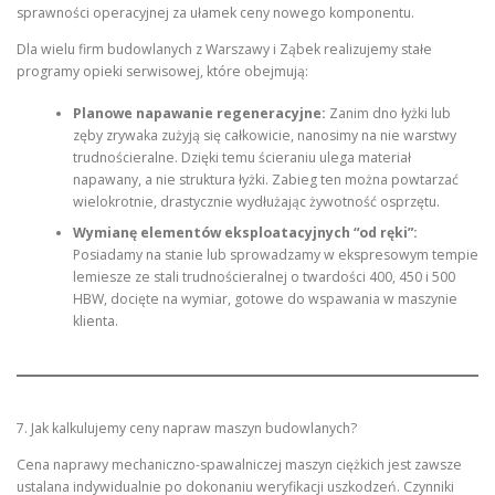
sprawności operacyjnej za ułamek ceny nowego komponentu.
Dla wielu firm budowlanych z Warszawy i Ząbek realizujemy stałe
programy opieki serwisowej, które obejmują:
Planowe napawanie regeneracyjne:
Zanim dno łyżki lub
zęby zrywaka zużyją się całkowicie, nanosimy na nie warstwy
trudnościeralne. Dzięki temu ścieraniu ulega materiał
napawany, a nie struktura łyżki. Zabieg ten można powtarzać
wielokrotnie, drastycznie wydłużając żywotność osprzętu.
Wymianę elementów eksploatacyjnych “od ręki”:
Posiadamy na stanie lub sprowadzamy w ekspresowym tempie
lemiesze ze stali trudnościeralnej o twardości 400, 450 i 500
HBW, docięte na wymiar, gotowe do wspawania w maszynie
klienta.
7. Jak kalkulujemy ceny napraw maszyn budowlanych?
Cena naprawy mechaniczno-spawalniczej maszyn ciężkich jest zawsze
ustalana indywidualnie po dokonaniu weryfikacji uszkodzeń. Czynniki