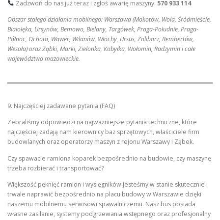
Zadzwoń do nas już teraz i zgłoś awarię maszyny:
570 933 114
Obszar stałego działania mobilnego: Warszawa (Mokotów, Wola, Śródmieście,
Białołęka, Ursynów, Bemowo, Bielany, Targówek, Praga-Południe, Praga-
Północ, Ochota, Wawer, Wilanów, Włochy, Ursus, Żoliborz, Rembertów,
Wesoła) oraz Ząbki, Marki, Zielonka, Kobyłka, Wołomin, Radzymin i całe
województwo mazowieckie.
9. Najczęściej zadawane pytania (FAQ)
Zebraliśmy odpowiedzi na najważniejsze pytania techniczne, które
najczęściej zadają nam kierownicy baz sprzętowych, właściciele firm
budowlanych oraz operatorzy maszyn z rejonu Warszawy i Ząbek.
Czy spawacie ramiona koparek bezpośrednio na budowie, czy maszynę
trzeba rozbierać i transportować?
Większość pęknięć ramion i wysięgników jesteśmy w stanie skutecznie i
trwale naprawić bezpośrednio na placu budowy w Warszawie dzięki
naszemu mobilnemu serwisowi spawalniczemu. Nasz bus posiada
własne zasilanie, systemy podgrzewania wstępnego oraz profesjonalny