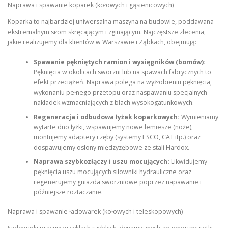
Naprawa i spawanie koparek (kołowych i gąsienicowych)
Koparka to najbardziej uniwersalna maszyna na budowie, poddawana
ekstremalnym siłom skręcającym i zginającym. Najczęstsze zlecenia,
jakie realizujemy dla klientów w Warszawie i Ząbkach, obejmują:
Spawanie pękniętych ramion i wysięgników (bomów):
Pęknięcia w okolicach sworzni lub na spawach fabrycznych to
efekt przeciążeń. Naprawa polega na wyżłobieniu pęknięcia,
wykonaniu pełnego przetopu oraz naspawaniu specjalnych
nakładek wzmacniających z blach wysokogatunkowych.
Regeneracja i odbudowa łyżek koparkowych:
Wymieniamy
wytarte dno łyżki, wspawujemy nowe lemiesze (noże),
montujemy adaptery i zęby (systemy ESCO, CAT itp.) oraz
dospawujemy osłony międzyzębowe ze stali Hardox.
Naprawa szybkozłączy i uszu mocujących:
Likwidujemy
pęknięcia uszu mocujących siłowniki hydrauliczne oraz
regenerujemy gniazda sworzniowe poprzez napawanie i
późniejsze roztaczanie.
Naprawa i spawanie ładowarek (kołowych i teleskopowych)