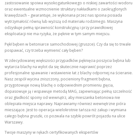
zastosowanie spoiwa wysokogatunkowego o niskiej zawartości wodoru
oraz ewentualne wzmocnienie struktury nakładkami o zaokrąglonych
krawędziach – gwarantuje, że wykonana przez nas spoina posiada
wytrzymałość równą lub wyższą od materiału rodzimego. Maszyna
odzyskuje pełną sprawność konstrukcyjną i przy prawidłowej
eksploatacji nie ma ryzyka, że pęknie w tym samym miejscu.
Pękł bęben w betoniarce samochodowej (gruszce). Czy da się to trwale
pospawać, czy trzeba wymienić cały bęben?
W zdecydowanej większości przypadków pęknięcia poszycia bębna lub
wytarcia blachy na wylot da się skutecznie naprawić poprzez
profesjonalne spawanie i wstawienie łat z blachy odpornej na ścieranie.
Nasz zespół wycina zniszczony, pocieniony fragment bębna,
przygotowuje nową blachę o odpowiednim promieniu gięcia,
dopasowuje ją i wspawuje metodą MAG, zapewniając pełną szczelność
oraz gładkość spoiny od wewnątrz, aby mieszanka betonowa nie
oblepiała miejsca naprawy. Naprawiamy również wewnętrzne pióra
mieszające. Jest to operacja wielokrotnie tańsza niż zakup i wymiana
całego bębna gruszki, co pozwala na szybki powrót pojazdu na ulice
Warszawy.
Twoje maszyny w rękach certyfikowanych ekspertów