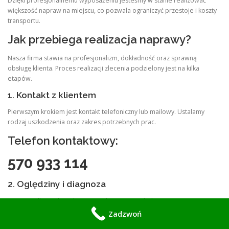
Dzięki profesjonalnemu wyposażeniu jesteśmy w stanie realizować
większość napraw na miejscu, co pozwala ograniczyć przestoje i koszty
transportu.
Jak przebiega realizacja naprawy?
Nasza firma stawia na profesjonalizm, dokładność oraz sprawną
obsługę klienta. Proces realizacji zlecenia podzielony jest na kilka
etapów.
1. Kontakt z klientem
Pierwszym krokiem jest kontakt telefoniczny lub mailowy. Ustalamy
rodzaj uszkodzenia oraz zakres potrzebnych prac.
Telefon kontaktowy:
570 933 114
2. Oględziny i diagnoza
W przypadku większych awarii wykonujemy oględziny maszyny i
analizujemy stan techniczny uszkodzonych elementów.
Zadzwoń
3. Przygotowanie wyceny