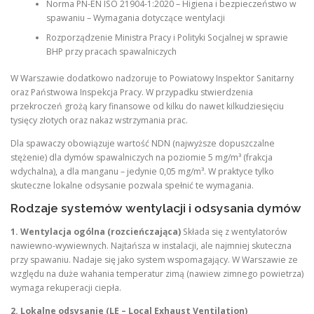
Norma PN-EN ISO 21904-1:2020 – Higiena i bezpieczeństwo w
spawaniu – Wymagania dotyczące wentylacji
Rozporządzenie Ministra Pracy i Polityki Socjalnej w sprawie
BHP przy pracach spawalniczych
W Warszawie dodatkowo nadzoruje to Powiatowy Inspektor Sanitarny
oraz Państwowa Inspekcja Pracy. W przypadku stwierdzenia
przekroczeń grożą kary finansowe od kilku do nawet kilkudziesięciu
tysięcy złotych oraz nakaz wstrzymania prac.
Dla spawaczy obowiązuje wartość NDN (najwyższe dopuszczalne
stężenie) dla dymów spawalniczych na poziomie 5 mg/m³ (frakcja
wdychalna), a dla manganu – jedynie 0,05 mg/m³. W praktyce tylko
skuteczne lokalne odsysanie pozwala spełnić te wymagania.
Rodzaje systemów wentylacji i odsysania dymów
1. Wentylacja ogólna (rozcieńczająca)
Składa się z wentylatorów
nawiewno-wywiewnych. Najtańsza w instalacji, ale najmniej skuteczna
przy spawaniu. Nadaje się jako system wspomagający. W Warszawie ze
względu na duże wahania temperatur zimą (nawiew zimnego powietrza)
wymaga rekuperacji ciepła.
2. Lokalne odsysanie (LE – Local Exhaust Ventilation)