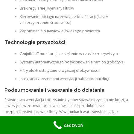
Brak regularnej wymiany filtrów
Kierowanie odciągu na zewnątrz bez filtracji (kara +
zanieczyszczenie środowiska)
Zapominanie o nawiewie świeżego powietrza
Technologie przyszłości
Czujniki IoT monitorujące stężenie w czasie rzeczywistym
Systemy automatycznego pozycjonowania ramion (robotyka)
Filtry elektrostatyczne o wyższej efektywności
Integracja z systemami wentylacji hali smart building
Podsumowanie i wezwanie do działania
Prawidłowa wentylacja i odsysanie dymów spawalniczych to nie koszt, a
inwestycja w zdrowie pracowników, jakość produkcji oraz
bezpieczeństwo prawne firmy. W warunkach warszawskich, gdzie
gęstość zabudowy i wymagania są szczególnie wysokie, nie warto
ryzykować.
Zadzwoń
Jeśli prowadzisz warsztat spawalniczy, halę produkcyjną lub serwis w