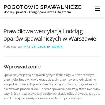
Skip
POGOTOWIE SPAWALNICZE
to
Menu
content
Mobilny Spawacz – Usługi Spawalnicze z Dojazdem
MOBILNY SPAWACZ
WARSZAWA
SPAWACZ
Prawidłowa wentylacja i odciąg
oparów spawalniczych w Warszawie
SPAWANIE MIG/MAG (GMAW)
NASZE USŁUGI
POSTED ON
MAY 25, 2026
BY
ADMIN
KONTAKT
Wprowadzenie
Spawanie jest jedną z najważniejszych technologii w nowoczesnym
przemyśle, budownictwie oraz usługach remontowych. Jednak mimo
swojej kluczowej roli, proces ten wiąże się z poważnym zagrożeniem
dla zdrowia pracowników. Podczas spawania powstają szkodliwe dymy i
gazy, które mogą prowadzić do chorób układu oddechowego, zatrucia,
a w dłuższej perspektywie nawet do chorób przewlekłych.