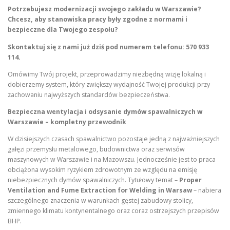
Potrzebujesz modernizacji swojego zakładu w Warszawie?
Chcesz, aby stanowiska pracy były zgodne z normami i
bezpieczne dla Twojego zespołu?
Skontaktuj się z nami już dziś pod numerem telefonu: 570 933
114.
Omówimy Twój projekt, przeprowadzimy niezbędną wizję lokalną i
dobierzemy system, który zwiększy wydajność Twojej produkcji przy
zachowaniu najwyższych standardów bezpieczeństwa.
Bezpieczna wentylacja i odsysanie dymów spawalniczych w
Warszawie – kompletny przewodnik
W dzisiejszych czasach spawalnictwo pozostaje jedną z najważniejszych
gałęzi przemysłu metalowego, budownictwa oraz serwisów
maszynowych w Warszawie i na Mazowszu. Jednocześnie jest to praca
obciążona wysokim ryzykiem zdrowotnym ze względu na emisję
niebezpiecznych dymów spawalniczych. Tytułowy temat –
Proper
Ventilation and Fume Extraction for Welding in Warsaw
– nabiera
szczególnego znaczenia w warunkach gęstej zabudowy stolicy,
zmiennego klimatu kontynentalnego oraz coraz ostrzejszych przepisów
BHP.