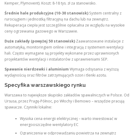
Kemper, Plymovent). Koszt: 8-18 tys. zł za stanowisko.
Średnie hale produkcyjne (10-30 stanowisk)
System centralny z
rurociągiem i jednostką filtracyjną na dachu lub na zewnątrz.
Rekuperacja ciepła jest szczególnie opłacalna ze względu na wysokie
ceny ogrzewania gazowego w Warszawie.
Duże zakłady (powyżej 50 stanowisk)
Zaawansowane instalacje z
automatyką, monitoringiem online i integracją z systemem wentylacji
hali. Często wymagane są projekty wykonane przez uprawnionych
projektantów wentylacji i instalatorów z uprawnieniami SEP.
Spawanie nierdzewki i aluminium
Wymaga odsysania z wyższą
wydajnością oraz filtrów zatrzymujących ozon i tlenki azotu.
Specyfika warszawskiego rynku
Warszawa to największe skupisko zakładów spawalniczych w Polsce. Od
Ursusa, przez Pragę-Północ, po Włochy i Bemowo – wszędzie pracują
spawacze. Czynniki lokalne:
Wysoka cena energii elektrycznej – warto inwestować w
energooszczędne wentylatory EC
Ograniczenia w odprowadzaniu powietrza na zewnątrz