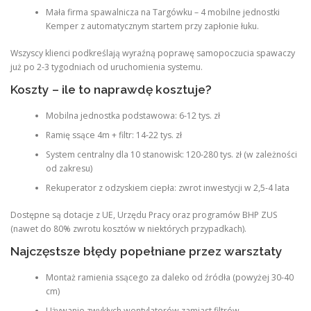
Mała firma spawalnicza na Targówku – 4 mobilne jednostki
Kemper z automatycznym startem przy zapłonie łuku.
Wszyscy klienci podkreślają wyraźną poprawę samopoczucia spawaczy
już po 2-3 tygodniach od uruchomienia systemu.
Koszty – ile to naprawdę kosztuje?
Mobilna jednostka podstawowa: 6-12 tys. zł
Ramię ssące 4m + filtr: 14-22 tys. zł
System centralny dla 10 stanowisk: 120-280 tys. zł (w zależności
od zakresu)
Rekuperator z odzyskiem ciepła: zwrot inwestycji w 2,5-4 lata
Dostępne są dotacje z UE, Urzędu Pracy oraz programów BHP ZUS
(nawet do 80% zwrotu kosztów w niektórych przypadkach).
Najczęstsze błędy popełniane przez warsztaty
Montaż ramienia ssącego za daleko od źródła (powyżej 30-40
cm)
Używanie zwykłych wentylatorów zamiast filtrów