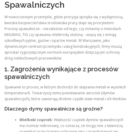
Spawalniczych
W nowoczesnym przemyśle, gdzie precyzja spotyka się z wydajnością,
kwestia bezpieczeństwa środowiska pracy staje się priorytetem.
Procesy spawalnicze – niezależnie od tego, czy mówimy o metodach
MIG/MAG, TIG czy spawaniu elektrodą otuloną – wiążą się z emisją
szkodliwych pyłów, gazów i oparów metali. W Warszawie, jako
dynamicznym centrum przemysłu i usług konstrukcyjnych, firmy muszą
sprostać rygorystycznym normom europejskim dotyczącym ochrony
dróg oddechowych pracowników.
1. Zagrożenia wynikające z procesów
spawalniczych
Spawanie to proces, w którym dochodzi do stapiania metali w wysokich
temperaturach. Towarzyszy temu powstawanie aerozoli (dymów
spawalniczych), które zawierają drobne cząstki stałe metali i ich tlenków.
Dlaczego dymy spawalnicze są groźne?
Wielkość cząstek:
Większość cząstek dymów spawalniczych
ma rozmiar mikronowy, co oznacza, że mogą one z łatwością
przenikać przez bariery ochronne płuc i przedostawać się