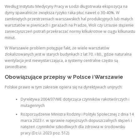
Według Instytutu Medycyny Pracy w Łodzi długotrwała ekspozycja na
dymy spawalnicze zwiększa ryzyko raka płuc nawet o 30-40%. W
zamkniętych przestrzeniach warszawskich hal produkcyjnych lub małych
warsztatów w piwnicach i garażach na Pradze, Woli czy Ursusie stężenie
zanieczyszczeń potrafi przekraczać normy kilkukrotnie w ciągu kilkunastu
minut.
W Warszawie problem potęguje fakt, że wiele warsztatów
zlokalizowanych jest w starych budynkach z lat 70. i 80., gdzie naturalna
wentylacja jest niewystarczająca, a systemy centralne często są
zaniedbane.
Obowiązujące przepisy w Polsce i Warszawie
Polskie prawo w tym zakresie opiera się na dyrektywach unijnych:
Dyrektywa 2004/37/WE dotycząca czynników rakotwórczych i
mutagennych
Rozporządzenie Ministra Rodziny i Polityki Społecznej z dnia 14
marca 2023 r. w sprawie najwyższych dopuszczalnych stężeń i
natężeń czynników szkodliwych dla zdrowia w środowisku
pracy (Dz.U. 2023 poz. 512)