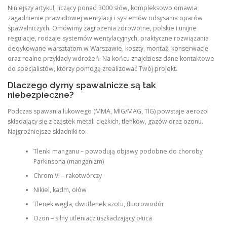
Niniejszy artykuł, liczący ponad 3000 słów, kompleksowo omawia
zagadnienie prawidłowej wentylacji i systemów odsysania oparów
spawalniczych. Omówimy zagrożenia zdrowotne, polskie i unijne
regulacje, rodzaje systemów wentylacyjnych, praktyczne rozwiązania
dedykowane warsztatom w Warszawie, koszty, montaż, konserwację
oraz realne przykłady wdrożeń. Na końcu znajdziesz dane kontaktowe
do specjalistów, którzy pomogą zrealizować Twój projekt.
Dlaczego dymy spawalnicze są tak
niebezpieczne?
Podczas spawania łukowego (MMA, MIG/MAG, TIG) powstaje aerozol
składający się z cząstek metali ciężkich, tlenków, gazów oraz ozonu.
Najgroźniejsze składniki to:
Tlenki manganu – powodują objawy podobne do choroby
Parkinsona (manganizm)
Chrom VI – rakotwórczy
Nikiel, kadm, ołów
Tlenek węgla, dwutlenek azotu, fluorowodór
Ozon – silny utleniacz uszkadzający płuca