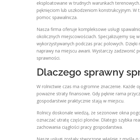
eksploatowane w trudnych warunkach terenowych. N
pęknięciom lub uszkodzeniom konstrukcyjnym. W tak
pomoc spawalnicza.
Nasza firma oferuje kompleksowe usługi spawalnic
okolicznych miejscowościach. Specjalizujemy się 
wykorzystywanych podczas prac polowych. Dzięki
naprawy na miejscu awarii. Wystarczy zadzwonić p
sprawności.
Dlaczego sprawny sprz
W rolnictwie czas ma ogromne znaczenie. Każde 
poważne straty finansowe. Gdy pęknie rama przycze
gospodarstwie praktycznie stają w miejscu.
Rolnicy doskonale wiedzą, że sezonowe okna pogo
oznaczać utratę części plonów. Dlatego szybka re
zachowania ciągłości pracy gospodarstwa.
Nasze usługi zostały stworzone właśnie z myślą o 