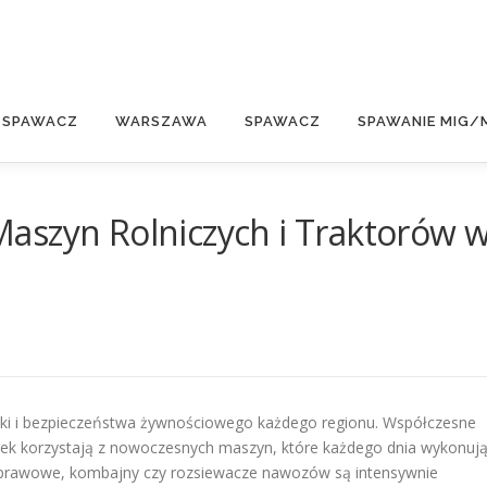
E
 SPAWACZ
WARSZAWA
SPAWACZ
SPAWANIE MIG/
aszyn Rolniczych i Traktorów 
i i bezpieczeństwa żywnościowego każdego regionu. Współczesne
nek korzystają z nowoczesnych maszyn, które każdego dnia wykonuj
y uprawowe, kombajny czy rozsiewacze nawozów są intensywnie