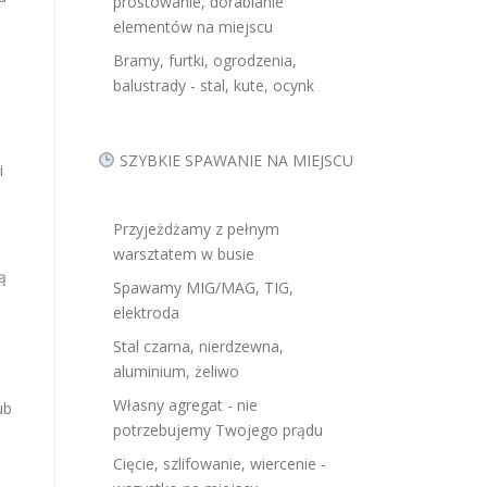
prostowanie, dorabianie
elementów na miejscu
Bramy, furtki, ogrodzenia,
balustrady - stal, kute, ocynk
SZYBKIE SPAWANIE NA MIEJSCU
i
Przyjeżdżamy z pełnym
warsztatem w busie
ą
Spawamy MIG/MAG, TIG,
elektroda
Stal czarna, nierdzewna,
aluminium, żeliwo
Własny agregat - nie
ub
potrzebujemy Twojego prądu
Cięcie, szlifowanie, wiercenie -