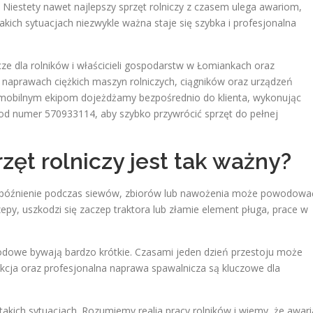
iestety nawet najlepszy sprzęt rolniczy z czasem ulega awariom,
ich sytuacjach niezwykle ważna staje się szybka i profesjonalna
ze dla rolników i właścicieli gospodarstw w Łomiankach oraz
w naprawach ciężkich maszyn rolniczych, ciągników oraz urządzeń
 mobilnym ekipom dojeżdżamy bezpośrednio do klienta, wykonując
od numer 570933114, aby szybko przywrócić sprzęt do pełnej
ęt rolniczy jest tak ważny?
opóźnienie podczas siewów, zbiorów lub nawożenia może powodowa
py, uszkodzi się zaczep traktora lub złamie element pługa, prace w
dowe bywają bardzo krótkie. Czasami jeden dzień przestoju może
akcja oraz profesjonalna naprawa spawalnicza są kluczowe dla
takich sytuacjach. Rozumiemy realia pracy rolników i wiemy, że awari