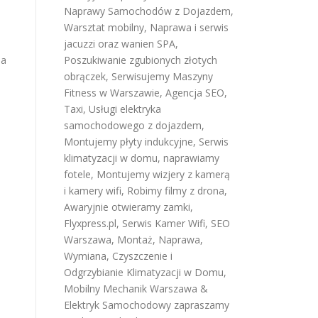
Naprawy Samochodów z Dojazdem
,
Warsztat mobilny
,
Naprawa i serwis
jacuzzi oraz wanien SPA
,
ja
Poszukiwanie zgubionych złotych
obrączek
,
Serwisujemy Maszyny
Fitness w Warszawie
,
Agencja SEO
,
Taxi
,
Usługi elektryka
samochodowego z dojazdem
,
Montujemy płyty indukcyjne
,
Serwis
klimatyzacji w domu
,
naprawiamy
fotele
,
Montujemy wizjery z kamerą
i kamery wifi
,
Robimy filmy z drona
,
Awaryjnie otwieramy zamki
,
Flyxpress.pl
,
Serwis Kamer Wifi
,
SEO
Warszawa
,
Montaż, Naprawa,
Wymiana, Czyszczenie i
Odgrzybianie Klimatyzacji w Domu
,
Mobilny Mechanik Warszawa &
Elektryk Samochodowy
zapraszamy