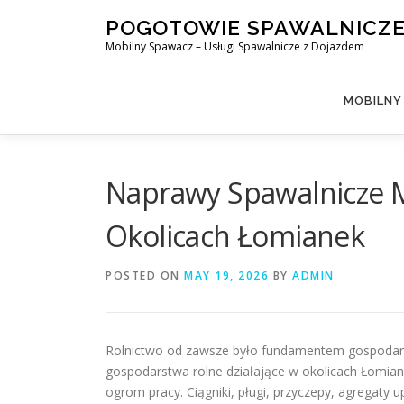
Skip
POGOTOWIE SPAWALNICZ
to
Mobilny Spawacz – Usługi Spawalnicze z Dojazdem
content
MOBILNY
Naprawy Spawalnicze M
Okolicach Łomianek
POSTED ON
MAY 19, 2026
BY
ADMIN
Rolnictwo od zawsze było fundamentem gospodark
gospodarstwa rolne działające w okolicach Łomia
ogrom pracy. Ciągniki, pługi, przyczepy, agregat