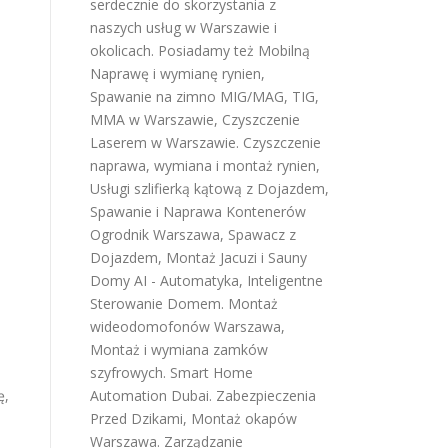
serdecznie do skorzystania z
naszych usług w Warszawie i
okolicach. Posiadamy też
Mobilną
Naprawę i wymianę rynien
,
Spawanie na zimno MIG/MAG, TIG,
MMA w Warszawie
,
Czyszczenie
Laserem w Warszawie
.
Czyszczenie
naprawa, wymiana i montaż rynien
,
Usługi szlifierką kątową z Dojazdem
,
Spawanie i Naprawa Kontenerów
Ogrodnik Warszawa
,
Spawacz z
Dojazdem
,
Montaż Jacuzi i Sauny
Domy AI - Automatyka, Inteligentne
Sterowanie Domem
.
Montaż
wideodomofonów Warszawa
,
Montaż i wymiana zamków
szyfrowych
.
Smart Home
ę,
Automation Dubai
.
Zabezpieczenia
Przed Dzikami
,
Montaż okapów
Warszawa
.
Zarządzanie