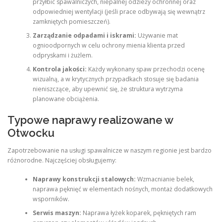
przyłbic spawalniczych, niepalnej odzieży ochronnej oraz
odpowiedniej wentylacji (jeśli prace odbywają się wewnątrz
zamkniętych pomieszczeń).
Zarządzanie odpadami i iskrami:
Używanie mat
ognioodpornych w celu ochrony mienia klienta przed
odpryskami i żużlem.
Kontrola jakości:
Każdy wykonany spaw przechodzi ocenę
wizualną, a w krytycznych przypadkach stosuje się badania
nieniszczące, aby upewnić się, że struktura wytrzyma
planowane obciążenia.
Typowe naprawy realizowane w
Otwocku
Zapotrzebowanie na usługi spawalnicze w naszym regionie jest bardzo
różnorodne. Najczęściej obsługujemy:
Naprawy konstrukcji stalowych:
Wzmacnianie belek,
naprawa pęknięć w elementach nośnych, montaż dodatkowych
wsporników.
Serwis maszyn:
Naprawa łyżek koparek, pękniętych ram