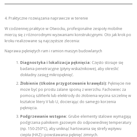
4. Praktyczne rozwiązania naprawcze w terenie
W codziennej praktyce w Otwocku, profesjonalne zespoły mobilne
mierzą się z różnorodnymi wyzwaniami konstrukcyjnymi. Oto jak krok po
kroku realizowane są najczęstsze zlecenia:
Naprawa pękniętych ram i ramion maszyn budowlanych
Diagnostyka i lokalizacja pęknięcia:
Często stosuje się
badania penetracyjne (płyny wskaźnikowe), aby określić
dokładny zasięg mikropęknięć.
Żłobienie (Ukośne przygotowanie krawędzi):
Pęknięcie nie
może być po prostu zalane spoiną z wierzchu. Fachowiec za
pomocą szlifierki lub elektrody do żłobienia wycina szczelinę w
kształcie litery V lub U, docierając do samego korzenia
pęknięcia.
Podgrzewanie wstępne:
Grube elementy stalowe wymagają
podgrzania palnikiem gazowym do odpowiedniej temperatury
(np. 150-250°C), aby uniknąć hartowania się strefy wpływu
ciepła (HAZ) i powstawania pęknięć zimnych.