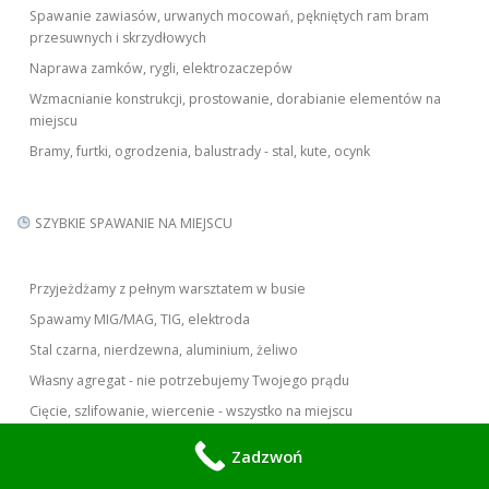
Spawanie zawiasów, urwanych mocowań, pękniętych ram bram
przesuwnych i skrzydłowych
Naprawa zamków, rygli, elektrozaczepów
Wzmacnianie konstrukcji, prostowanie, dorabianie elementów na
miejscu
Bramy, furtki, ogrodzenia, balustrady - stal, kute, ocynk
SZYBKIE SPAWANIE NA MIEJSCU
Przyjeżdżamy z pełnym warsztatem w busie
Spawamy MIG/MAG, TIG, elektroda
Stal czarna, nierdzewna, aluminium, żeliwo
Własny agregat - nie potrzebujemy Twojego prądu
Cięcie, szlifowanie, wiercenie - wszystko na miejscu
Zadzwoń
GDZIE DOJEŻDŻAMY W KILKA GODZIN