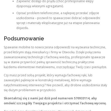
Zapewnić dostęp do prądu (choć profesjonalne ekipy
dysponują własnymi agregatami).
Opisać problem telefonicznie, a najlepiej przesłać zdjęcie
uszkodzenia – pozwoli to spawaczowi dobrać odpowiedni
sprzęt i materiały eksploatacyjne już na etapie planowania
dojazdu.
Podsumowanie
Spawanie mobilne to nowoczesna odpowiedź na wyzwania techniczne,
przed którymi stają mieszkańcy i firmy w Otwocku. Dzięki połączeniu
zaawansowanej technologii z fachową wiedzą, profesjonalni spawacze
są w stanie przywrócić pełną sprawność techniczną praktycznie
każdemu elementowi metalowemu, oszczędzając Twój czas i pieniądze.
Czy masz przed sobą projekt, który wymaga fachowej ręki, lub
zauważyłeś pęknięcie w konstrukcji metalowej, które wymaga
natychmiastowej interwencji? Nie pozwól, aby drobne uszkodzenia stały
się dużym problemem w przyszłości.
Skontaktuj się z nami już dziś pod numerem 570933114, aby
omówić szczegóły Twojego projektu i otrzymać fachową wycenę.