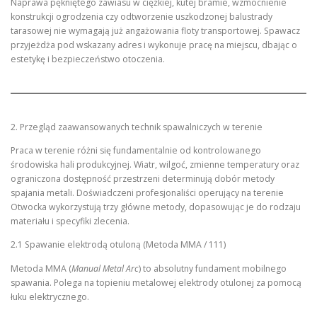
Naprawa pękniętego zawiasu w ciężkiej, kutej bramie, wzmocnienie
konstrukcji ogrodzenia czy odtworzenie uszkodzonej balustrady
tarasowej nie wymagają już angażowania floty transportowej. Spawacz
przyjeżdża pod wskazany adres i wykonuje pracę na miejscu, dbając o
estetykę i bezpieczeństwo otoczenia.
2. Przegląd zaawansowanych technik spawalniczych w terenie
Praca w terenie różni się fundamentalnie od kontrolowanego
środowiska hali produkcyjnej. Wiatr, wilgoć, zmienne temperatury oraz
ograniczona dostępność przestrzeni determinują dobór metody
spajania metali. Doświadczeni profesjonaliści operujący na terenie
Otwocka wykorzystują trzy główne metody, dopasowując je do rodzaju
materiału i specyfiki zlecenia.
2.1 Spawanie elektrodą otuloną (Metoda MMA / 111)
Metoda MMA (
Manual Metal Arc
) to absolutny fundament mobilnego
spawania. Polega na topieniu metalowej elektrody otulonej za pomocą
łuku elektrycznego.