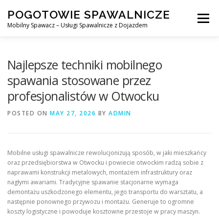
Skip
POGOTOWIE SPAWALNICZE
to
Menu
content
Mobilny Spawacz – Usługi Spawalnicze z Dojazdem
MOBILNY SPAWACZ
WARSZAWA
SPAWACZ
Najlepsze techniki mobilnego
spawania stosowane przez
profesjonalistów w Otwocku
SPAWANIE MIG/MAG (GMAW)
NASZE USŁUGI
POSTED ON
MAY 27, 2026
BY
ADMIN
KONTAKT
Mobilne usługi spawalnicze rewolucjonizują sposób, w jaki mieszkańcy
oraz przedsiębiorstwa w Otwocku i powiecie otwockim radzą sobie z
naprawami konstrukcji metalowych, montażem infrastruktury oraz
nagłymi awariami. Tradycyjne spawanie stacjonarne wymaga
demontażu uszkodzonego elementu, jego transportu do warsztatu, a
następnie ponownego przywozu i montażu. Generuje to ogromne
koszty logistyczne i powoduje kosztowne przestoje w pracy maszyn.