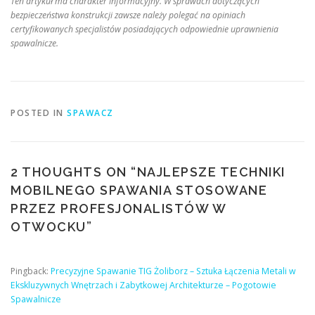
Ten artykuł ma charakter informacyjny. W sprawach dotyczących
bezpieczeństwa konstrukcji zawsze należy polegać na opiniach
certyfikowanych specjalistów posiadających odpowiednie uprawnienia
spawalnicze.
POSTED IN
SPAWACZ
2 THOUGHTS ON “
NAJLEPSZE TECHNIKI
MOBILNEGO SPAWANIA STOSOWANE
PRZEZ PROFESJONALISTÓW W
OTWOCKU
”
Pingback:
Precyzyjne Spawanie TIG Żoliborz – Sztuka Łączenia Metali w
Ekskluzywnych Wnętrzach i Zabytkowej Architekturze – Pogotowie
Spawalnicze