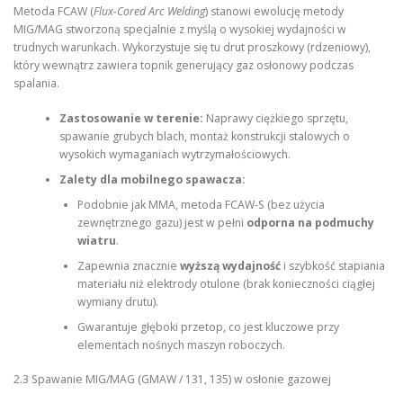
Metoda FCAW (
Flux-Cored Arc Welding
) stanowi ewolucję metody
MIG/MAG stworzoną specjalnie z myślą o wysokiej wydajności w
trudnych warunkach. Wykorzystuje się tu drut proszkowy (rdzeniowy),
który wewnątrz zawiera topnik generujący gaz osłonowy podczas
spalania.
Zastosowanie w terenie:
Naprawy ciężkiego sprzętu,
spawanie grubych blach, montaż konstrukcji stalowych o
wysokich wymaganiach wytrzymałościowych.
Zalety dla mobilnego spawacza:
Podobnie jak MMA, metoda FCAW-S (bez użycia
zewnętrznego gazu) jest w pełni
odporna na podmuchy
wiatru
.
Zapewnia znacznie
wyższą wydajność
i szybkość stapiania
materiału niż elektrody otulone (brak konieczności ciągłej
wymiany drutu).
Gwarantuje głęboki przetop, co jest kluczowe przy
elementach nośnych maszyn roboczych.
2.3 Spawanie MIG/MAG (GMAW / 131, 135) w osłonie gazowej