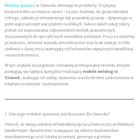
Mobilny spawacz
w Otwocku eliminuje te problemy. Przybywa
bezpośrednio na miejsce awarii – na plac budowy, do gospodarstwa
rolnego, zakładu przemysłowego lub prywatnej posesji – dysponując w
pełni wyposażonym warsztatem na kółkach. Sukces takich usług zależy
jednak od zastosowania odpowiednich technik spawalniczych,
dopasowanych do specyficznych warunków polowych. Praca na otwartej
przestrzeni, zmienne warunki atmosferyczne oraz brak stałego źródła
zasilania o dużej mocy wymagają od fachowców najwyższych kwalifikacji
i wszechstronności.
W tym artykule szczegółowo omówimy profesjonalne techniki, którymi
posługują się najlepsi specjaliści realizujący
mobile welding in
Otwock
, analizując ich zalety, wyzwania oraz konkretne zastosowania w
lokalnym przemyśle i budownictwie.
1. Dlaczego mobilne spawanie jest kluczowe dla Otwocka?
Otwock, ze swoją unikalną infrastrukturą łączącą historyczną architekturę
świdermajer, dynamicznie rozwijające się sektory budownictwa
mieszkaniowego oraz lokalny przemysł, generuje ogromne