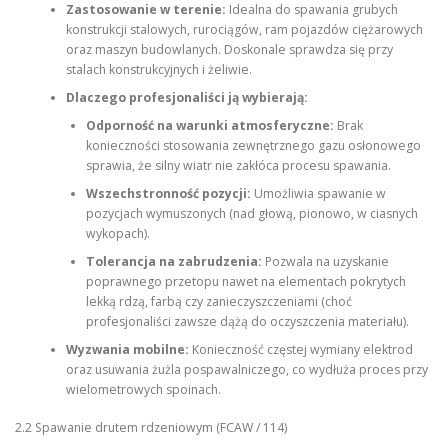
Zastosowanie w terenie:
Idealna do spawania grubych
konstrukcji stalowych, rurociągów, ram pojazdów ciężarowych
oraz maszyn budowlanych. Doskonale sprawdza się przy
stalach konstrukcyjnych i żeliwie.
Dlaczego profesjonaliści ją wybierają:
Odporność na warunki atmosferyczne:
Brak
konieczności stosowania zewnętrznego gazu osłonowego
sprawia, że silny wiatr nie zakłóca procesu spawania.
Wszechstronność pozycji:
Umożliwia spawanie w
pozycjach wymuszonych (nad głową, pionowo, w ciasnych
wykopach).
Tolerancja na zabrudzenia:
Pozwala na uzyskanie
poprawnego przetopu nawet na elementach pokrytych
lekką rdzą, farbą czy zanieczyszczeniami (choć
profesjonaliści zawsze dążą do oczyszczenia materiału).
Wyzwania mobilne:
Konieczność częstej wymiany elektrod
oraz usuwania żużla pospawalniczego, co wydłuża proces przy
wielometrowych spoinach.
2.2 Spawanie drutem rdzeniowym (FCAW / 114)