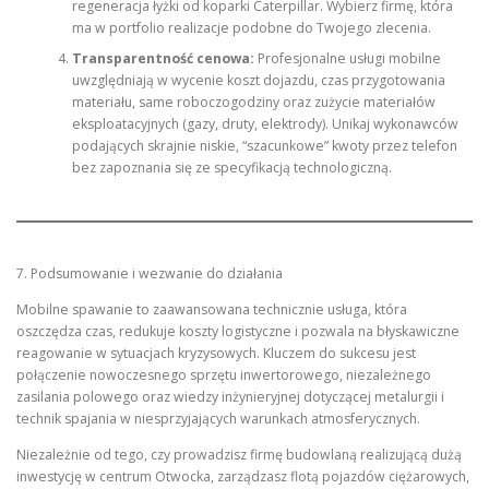
regeneracja łyżki od koparki Caterpillar. Wybierz firmę, która
ma w portfolio realizacje podobne do Twojego zlecenia.
Transparentność cenowa:
Profesjonalne usługi mobilne
uwzględniają w wycenie koszt dojazdu, czas przygotowania
materiału, same roboczogodziny oraz zużycie materiałów
eksploatacyjnych (gazy, druty, elektrody). Unikaj wykonawców
podających skrajnie niskie, “szacunkowe” kwoty przez telefon
bez zapoznania się ze specyfikacją technologiczną.
7. Podsumowanie i wezwanie do działania
Mobilne spawanie to zaawansowana technicznie usługa, która
oszczędza czas, redukuje koszty logistyczne i pozwala na błyskawiczne
reagowanie w sytuacjach kryzysowych. Kluczem do sukcesu jest
połączenie nowoczesnego sprzętu inwertorowego, niezależnego
zasilania polowego oraz wiedzy inżynieryjnej dotyczącej metalurgii i
technik spajania w niesprzyjających warunkach atmosferycznych.
Niezależnie od tego, czy prowadzisz firmę budowlaną realizującą dużą
inwestycję w centrum Otwocka, zarządzasz flotą pojazdów ciężarowych,