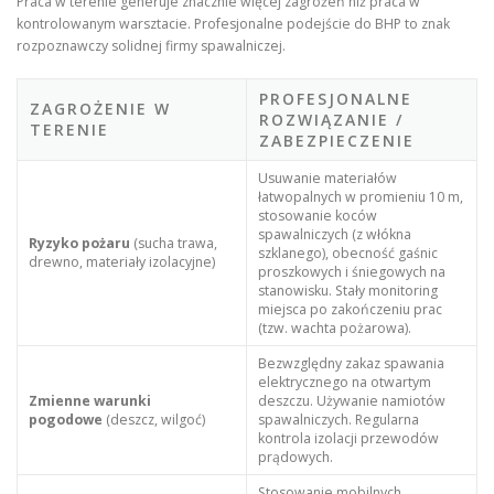
Praca w terenie generuje znacznie więcej zagrożeń niż praca w
kontrolowanym warsztacie. Profesjonalne podejście do BHP to znak
rozpoznawczy solidnej firmy spawalniczej.
PROFESJONALNE
ZAGROŻENIE W
ROZWIĄZANIE /
TERENIE
ZABEZPIECZENIE
Usuwanie materiałów
łatwopalnych w promieniu 10 m,
stosowanie koców
spawalniczych (z włókna
Ryzyko pożaru
(sucha trawa,
szklanego), obecność gaśnic
drewno, materiały izolacyjne)
proszkowych i śniegowych na
stanowisku. Stały monitoring
miejsca po zakończeniu prac
(tzw. wachta pożarowa).
Bezwzględny zakaz spawania
elektrycznego na otwartym
Zmienne warunki
deszczu. Używanie namiotów
pogodowe
(deszcz, wilgoć)
spawalniczych. Regularna
kontrola izolacji przewodów
prądowych.
Stosowanie mobilnych