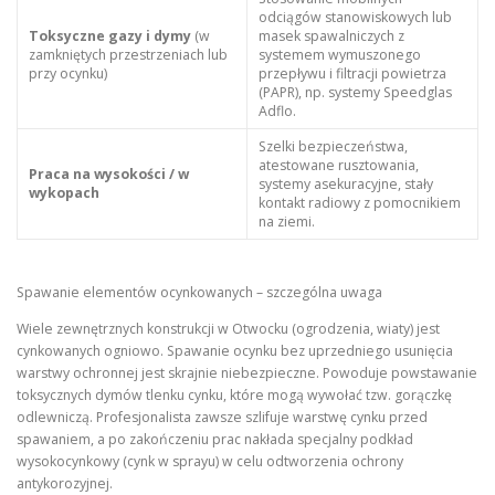
odciągów stanowiskowych lub
Toksyczne gazy i dymy
(w
masek spawalniczych z
zamkniętych przestrzeniach lub
systemem wymuszonego
przy ocynku)
przepływu i filtracji powietrza
(PAPR), np. systemy Speedglas
Adflo.
Szelki bezpieczeństwa,
atestowane rusztowania,
Praca na wysokości / w
systemy asekuracyjne, stały
wykopach
kontakt radiowy z pomocnikiem
na ziemi.
Spawanie elementów ocynkowanych – szczególna uwaga
Wiele zewnętrznych konstrukcji w Otwocku (ogrodzenia, wiaty) jest
cynkowanych ogniowo. Spawanie ocynku bez uprzedniego usunięcia
warstwy ochronnej jest skrajnie niebezpieczne. Powoduje powstawanie
toksycznych dymów tlenku cynku, które mogą wywołać tzw. gorączkę
odlewniczą. Profesjonalista zawsze szlifuje warstwę cynku przed
spawaniem, a po zakończeniu prac nakłada specjalny podkład
wysokocynkowy (cynk w sprayu) w celu odtworzenia ochrony
antykorozyjnej.