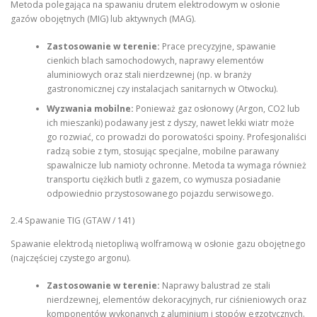
Metoda polegająca na spawaniu drutem elektrodowym w osłonie
gazów obojętnych (MIG) lub aktywnych (MAG).
Zastosowanie w terenie:
Prace precyzyjne, spawanie
cienkich blach samochodowych, naprawy elementów
aluminiowych oraz stali nierdzewnej (np. w branży
gastronomicznej czy instalacjach sanitarnych w Otwocku).
Wyzwania mobilne:
Ponieważ gaz osłonowy (Argon, CO2 lub
ich mieszanki) podawany jest z dyszy, nawet lekki wiatr może
go rozwiać, co prowadzi do porowatości spoiny. Profesjonaliści
radzą sobie z tym, stosując specjalne, mobilne parawany
spawalnicze lub namioty ochronne. Metoda ta wymaga również
transportu ciężkich butli z gazem, co wymusza posiadanie
odpowiednio przystosowanego pojazdu serwisowego.
2.4 Spawanie TIG (GTAW / 141)
Spawanie elektrodą nietopliwą wolframową w osłonie gazu obojętnego
(najczęściej czystego argonu).
Zastosowanie w terenie:
Naprawy balustrad ze stali
nierdzewnej, elementów dekoracyjnych, rur ciśnieniowych oraz
komponentów wykonanych z aluminium i stopów egzotycznych.