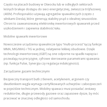
Często na placach budowy w Otwocku lub w odległych sektorach
leśnych brakuje dostępu do sieci energetycznej, zwłaszcza trójfazowej
(400V). Profesjonaliści używają agregatów spawalniczych (często z
silnikami Diesla), które generują stabilny prąd o idealnej sinusoidzie.
Chroni to zaawansowaną elektronikę inwertorowych spawarek przed
uszkodzeniem i zapewnia stabilność łuku.
Mobilne spawarki inwertorowe
Nowoczesne urządzenia spawalnicze typu “multi-process” łączą funkcje
MMA, MIG/MAG i TIG w jednej, relatywnie lekkiej obudowie. Dzięki
technologii inwertorowej (IGBT) są one odporne na spadki napięcia i
pozwalają na precyzyjne, cyfrowe sterowanie parametrami spawania
(np. funkcja Pulse, Synergia czy regulacja indukcyjności).
Zarządzanie gazami technicznymi
Bezpieczny transport butli z tlenem, acetylenem, argonem czy
dwutlenkiem węgla wymaga certyfikowanych uchwytów i zabezpieczeń
w pojeździe technicznym. Mobilny spawacz musi posiadać zestawy
reduktorów, długie przewody gazowe oraz zapasowe dysze, by móc
pracować w znacznej odległości od samochodu.