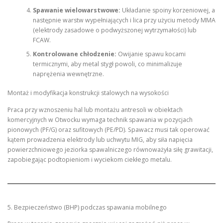
Spawanie wielowarstwowe:
Układanie spoiny korzeniowej, a
następnie warstw wypełniających i lica przy użyciu metody MMA
(elektrody zasadowe o podwyższonej wytrzymałości) lub
FCAW.
Kontrolowane chłodzenie:
Owijanie spawu kocami
termicznymi, aby metal stygł powoli, co minimalizuje
naprężenia wewnętrzne.
Montaż i modyfikacja konstrukcji stalowych na wysokości
Praca przy wznoszeniu hal lub montażu antresoli w obiektach
komercyjnych w Otwocku wymaga technik spawania w pozycjach
pionowych (PF/G) oraz sufitowych (PE/PD). Spawacz musi tak operować
kątem prowadzenia elektrody lub uchwytu MIG, aby siła napięcia
powierzchniowego jeziorka spawalniczego równoważyła siłę grawitacji,
zapobiegając podtopieniom i wyciekom ciekłego metalu.
5. Bezpieczeństwo (BHP) podczas spawania mobilnego