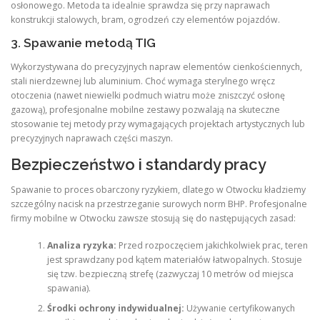
osłonowego. Metoda ta idealnie sprawdza się przy naprawach
konstrukcji stalowych, bram, ogrodzeń czy elementów pojazdów.
3. Spawanie metodą TIG
Wykorzystywana do precyzyjnych napraw elementów cienkościennych,
stali nierdzewnej lub aluminium. Choć wymaga sterylnego wręcz
otoczenia (nawet niewielki podmuch wiatru może zniszczyć osłonę
gazową), profesjonalne mobilne zestawy pozwalają na skuteczne
stosowanie tej metody przy wymagających projektach artystycznych lub
precyzyjnych naprawach części maszyn.
Bezpieczeństwo i standardy pracy
Spawanie to proces obarczony ryzykiem, dlatego w Otwocku kładziemy
szczególny nacisk na przestrzeganie surowych norm BHP. Profesjonalne
firmy mobilne w Otwocku zawsze stosują się do następujących zasad:
Analiza ryzyka:
Przed rozpoczęciem jakichkolwiek prac, teren
jest sprawdzany pod kątem materiałów łatwopalnych. Stosuje
się tzw. bezpieczną strefę (zazwyczaj 10 metrów od miejsca
spawania).
Środki ochrony indywidualnej:
Używanie certyfikowanych