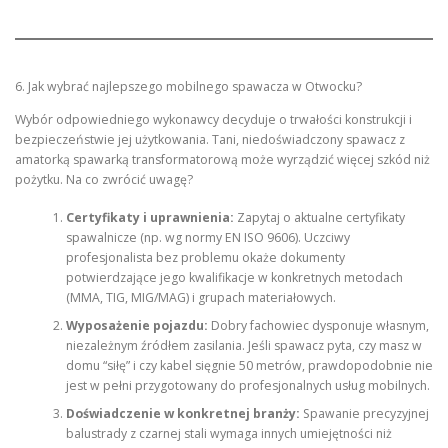
6. Jak wybrać najlepszego mobilnego spawacza w Otwocku?
Wybór odpowiedniego wykonawcy decyduje o trwałości konstrukcji i
bezpieczeństwie jej użytkowania. Tani, niedoświadczony spawacz z
amatorką spawarką transformatorową może wyrządzić więcej szkód niż
pożytku. Na co zwrócić uwagę?
Certyfikaty i uprawnienia:
Zapytaj o aktualne certyfikaty
spawalnicze (np. wg normy EN ISO 9606). Uczciwy
profesjonalista bez problemu okaże dokumenty
potwierdzające jego kwalifikacje w konkretnych metodach
(MMA, TIG, MIG/MAG) i grupach materiałowych.
Wyposażenie pojazdu:
Dobry fachowiec dysponuje własnym,
niezależnym źródłem zasilania. Jeśli spawacz pyta, czy masz w
domu “siłę” i czy kabel sięgnie 50 metrów, prawdopodobnie nie
jest w pełni przygotowany do profesjonalnych usług mobilnych.
Doświadczenie w konkretnej branży:
Spawanie precyzyjnej
balustrady z czarnej stali wymaga innych umiejętności niż