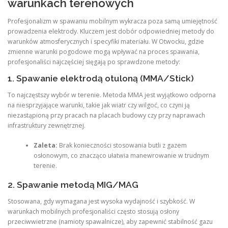
warunkach terenowych
Profesjonalizm w spawaniu mobilnym wykracza poza samą umiejętność
prowadzenia elektrody. Kluczem jest dobór odpowiedniej metody do
warunków atmosferycznych i specyfiki materiału. W Otwocku, gdzie
zmienne warunki pogodowe mogą wpływać na proces spawania,
profesjonaliści najczęściej sięgają po sprawdzone metody:
1. Spawanie elektrodą otuloną (MMA/Stick)
To najczęstszy wybór w terenie. Metoda MMA jest wyjątkowo odporna
na niesprzyjające warunki, takie jak wiatr czy wilgoć, co czyni ją
niezastąpioną przy pracach na placach budowy czy przy naprawach
infrastruktury zewnętrznej.
Zaleta:
Brak konieczności stosowania butli z gazem
osłonowym, co znacząco ułatwia manewrowanie w trudnym
terenie.
2. Spawanie metodą MIG/MAG
Stosowana, gdy wymagana jest wysoka wydajność i szybkość.
W
warunkach mobilnych profesjonaliści często stosują osłony
przeciwwietrzne (namioty spawalnicze), aby zapewnić stabilność gazu