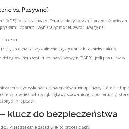
czne vs. Pasywne)
i (ADF) to dziś standard. Chronią nie tylko wzrok przed szkodliwym
pryskami i oparami. Wybierając model, zwróć uwagę na:
 dla oczu.
/1/1/1, co oznacza krystalicznie czysty obraz bez zniekształceń.
z zintegrowanym systemem nawiewowym (PAPR), jeśli pracujesz w
nicza musi być wykonana z materiałów trudnopalnych, które nie topi
żne są również osłony rąk (rękawy spawalnicze) oraz fartuchy, które
ażonych miejscach.
y – klucz do bezpieczeństwa
dku. Przestrzeganie zasad BHP to proces ciągły: