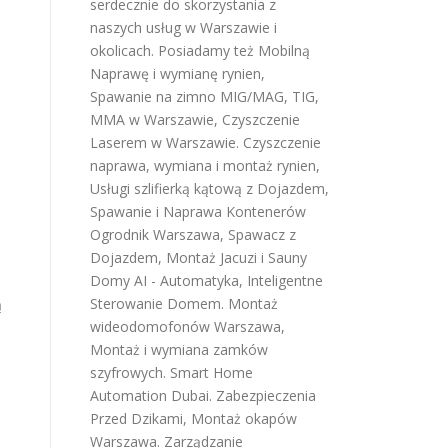
serdecznie do skorzystania z
naszych usług w Warszawie i
okolicach. Posiadamy też
Mobilną
Naprawę i wymianę rynien
,
Spawanie na zimno MIG/MAG, TIG,
MMA w Warszawie
,
Czyszczenie
Laserem w Warszawie
.
Czyszczenie
naprawa, wymiana i montaż rynien
,
Usługi szlifierką kątową z Dojazdem
,
Spawanie i Naprawa Kontenerów
Ogrodnik Warszawa
,
Spawacz z
Dojazdem
,
Montaż Jacuzi i Sauny
Domy AI - Automatyka, Inteligentne
Sterowanie Domem
.
Montaż
ą
wideodomofonów Warszawa
,
Montaż i wymiana zamków
szyfrowych
.
Smart Home
Automation Dubai
.
Zabezpieczenia
Przed Dzikami
,
Montaż okapów
Warszawa
.
Zarządzanie