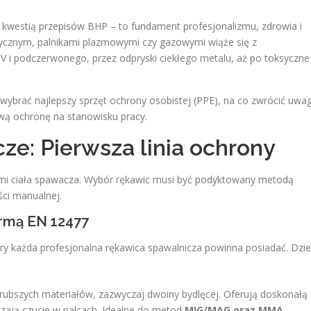
 kwestią przepisów BHP – to fundament profesjonalizmu, zdrowia i
rycznym, palnikami plazmowymi czy gazowymi wiąże się z
 i podczerwonego, przez odpryski ciekłego metalu, aż po toksyczne
wybrać najlepszy sprzęt ochrony osobistej (PPE), na co zwrócić uwa
wą ochronę na stanowisku pracy.
ze: Pierwsza linia ochrony
mi ciała spawacza.
Wybór rękawic musi być podyktowany metodą
ci manualnej.
ormą EN 12477
ry każda profesjonalna rękawica spawalnicza powinna posiadać.
Dziel
ubszych materiałów, zazwyczaj dwoiny bydlęcej. Oferują doskonałą
iczają czucie w palcach. Idealne do metod
MIG/MAG oraz MMA