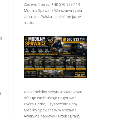
Zadzwoń teraz: +48 570 933 114
Mobilny Spawacz Warszawa i cała
centralna Polska - jesteśmy już w
trasie.
gę
Nasz mobilny serwis w Warszawie
i
oferuje wiele usług:
Pogotowie
Hydrauliczne
,
Czyszczenie Parą
,
Mobilny Spawacz w Warszawie
,
Awaryjne naprawy Furtek i Bram
,