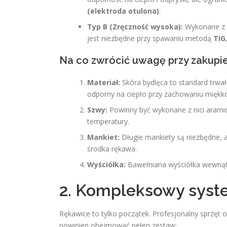
(elektroda otulona)
.
Typ B (Zręczność wysoka):
Wykonane z ci
jest niezbędne przy spawaniu metodą
TIG
Na co zwrócić uwagę przy zakupi
Materiał:
Skóra bydlęca to standard trwało
odporny na ciepło przy zachowaniu miękko
Szwy:
Powinny być wykonane z nici aramid
temperatury.
Mankiet:
Długie mankiety są niezbędne, 
środka rękawa.
Wyściółka:
Bawełniana wyściółka wewnątrz
2. Kompleksowy syst
Rękawice to tylko początek. Profesjonalny sprzęt
powinien obejmować pełen zestaw: