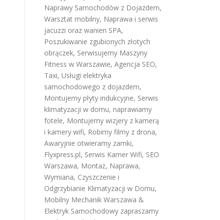
Naprawy Samochodów z Dojazdem
,
Warsztat mobilny
,
Naprawa i serwis
jacuzzi oraz wanien SPA
,
Poszukiwanie zgubionych złotych
obrączek
,
Serwisujemy Maszyny
Fitness w Warszawie
,
Agencja SEO
,
Taxi
,
Usługi elektryka
samochodowego z dojazdem
,
Montujemy płyty indukcyjne
,
Serwis
klimatyzacji w domu
,
naprawiamy
fotele
,
Montujemy wizjery z kamerą
i kamery wifi
,
Robimy filmy z drona
,
Awaryjnie otwieramy zamki
,
Flyxpress.pl
,
Serwis Kamer Wifi
,
SEO
Warszawa
,
Montaż, Naprawa,
Wymiana, Czyszczenie i
Odgrzybianie Klimatyzacji w Domu
,
Mobilny Mechanik Warszawa &
Elektryk Samochodowy
zapraszamy