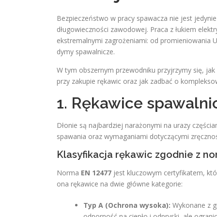
Bezpieczeństwo w pracy spawacza nie jest jedynie
długowieczności zawodowej. Praca z łukiem elekt
ekstremalnymi zagrożeniami: od promieniowania UV
dymy spawalnicze.
W tym obszernym przewodniku przyjrzymy się, jak 
przy zakupie rękawic oraz jak zadbać o komplekso
1. Rękawice spawalnic
Dłonie są najbardziej narażonymi na urazy częścia
spawania oraz wymaganiami dotyczącymi zręcznoś
Klasyfikacja rękawic zgodnie z n
Norma
EN 12477
jest kluczowym certyfikatem, któ
ona rękawice na dwie główne kategorie:
Typ A (Ochrona wysoka):
Wykonane z gr
odporność na ciepło i odpryski, ale ogran