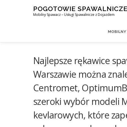
Skip
POGOTOWIE SPAWALNICZ
to
Mobilny Spawacz – Usługi Spawalnicze z Dojazdem
content
MOBILNY
Najlepsze rękawice spa
Warszawie można znale
Centromet, OptimumBH
szeroki wybór modeli M
kevlarowych, które za