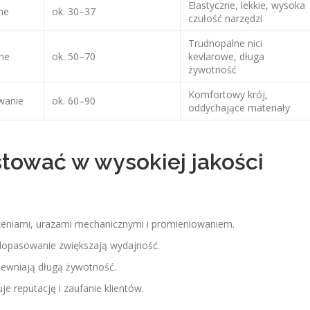
Elastyczne, lekkie, wysoka
ne
ok. 30–37
czułość narzędzi
Trudnopalne nici
ne
ok. 50–70
kevlarowe, długa
żywotność
Komfortowy krój,
wanie
ok. 60–90
oddychające materiały
tować w wysokiej jakości
eniami, urazami mechanicznymi i promieniowaniem.
dopasowanie zwiększają wydajność.
pewniają długą żywotność.
e reputację i zaufanie klientów.