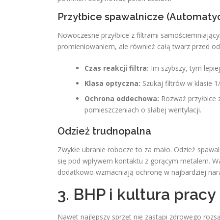
Przyłbice spawalnicze (Automaty
Nowoczesne przyłbice z filtrami samościemniającym
promieniowaniem, ale również całą twarz przed od
Czas reakcji filtra:
Im szybszy, tym lepiej
Klasa optyczna:
Szukaj filtrów w klasie 1
Ochrona oddechowa:
Rozważ przyłbice 
pomieszczeniach o słabej wentylacji.
Odzież trudnopalna
Zwykłe ubranie robocze to za mało. Odzież spawal
się pod wpływem kontaktu z gorącym metalem.
Wa
dodatkowo wzmacniają ochronę w najbardziej nar
3. BHP i kultura prac
Nawet najlepszy sprzęt nie zastąpi zdrowego rozsą