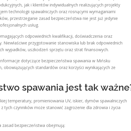
kcyjnych, jak i klientów indywidualnych realizujących projekty
ojem technologii spawalniczych oraz rosnącymi wymaganiami
ów, przestrzeganie zasad bezpieczeństwa nie jest już jedynie
fesjonalnych usług.
magających odpowiednich kwalifikacji, doświadczenia oraz
. Niewłaściwe przygotowanie stanowiska lub brak odpowiednich
 wypadków, uszkodzeń sprzętu oraz strat finansowych.
informacje dotyczące bezpieczeństwa spawania w Mińsku
 obowiązujących standardów oraz korzyści wynikających ze
two spawania jest tak ważne
iej temperatury, promieniowania UV, iskier, dymów spawalniczych
z tych czynników może stanowić zagrożenie dla zdrowia i życia
ia zasad bezpieczeństwa obejmują: