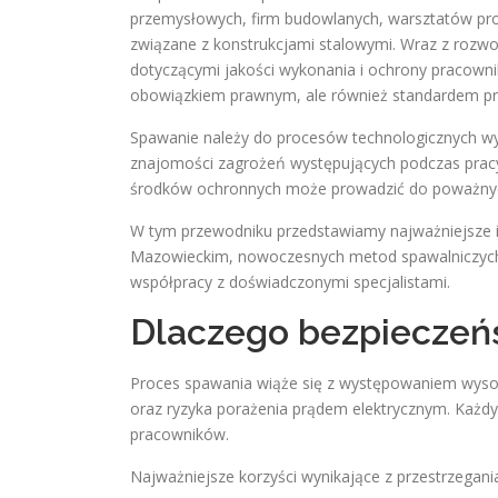
przemysłowych, firm budowlanych, warsztatów produ
związane z konstrukcjami stalowymi. Wraz z rozw
dotyczącymi jakości wykonania i ochrony pracownik
obowiązkiem prawnym, ale również standardem pro
Spawanie należy do procesów technologicznych wy
znajomości zagrożeń występujących podczas pracy
środków ochronnych może prowadzić do poważnych
W tym przewodniku przedstawiamy najważniejsze 
Mazowieckim, nowoczesnych metod spawalniczych,
współpracy z doświadczonymi specjalistami.
Dlaczego bezpieczeńs
Proces spawania wiąże się z występowaniem wysok
oraz ryzyka porażenia prądem elektrycznym. Każdy 
pracowników.
Najważniejsze korzyści wynikające z przestrzegan