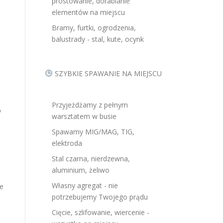
prostowanie, dorabianie
elementów na miejscu
Bramy, furtki, ogrodzenia,
balustrady - stal, kute, ocynk
SZYBKIE SPAWANIE NA MIEJSCU
Przyjeżdżamy z pełnym
y
warsztatem w busie
Spawamy MIG/MAG, TIG,
elektroda
Stal czarna, nierdzewna,
aluminium, żeliwo
Własny agregat - nie
że
potrzebujemy Twojego prądu
Cięcie, szlifowanie, wiercenie -