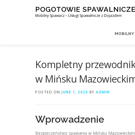
Skip
POGOTOWIE SPAWALNICZ
to
Mobilny Spawacz – Usługi Spawalnicze z Dojazdem
content
MOBILNY
Kompletny przewodnik
w Mińsku Mazowieckim
POSTED ON
JUNE 1, 2026
BY
ADMIN
Wprowadzenie
Bezpieczeństwo spawania w Mińsku Mazowieckim s