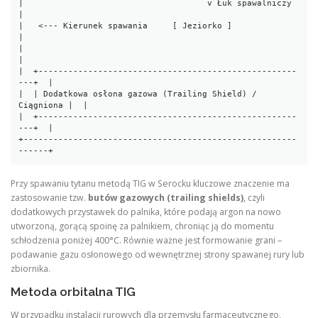
|                                     v Łuk spawalniczy       
|

|   <--- Kierunek spawania     [ Jeziorko ]                   
|

|                                                             
|

|  +----------------------------------------------------
---+  |

|  | Dodatkowa osłona gazowa (Trailing Shield) / 
Ciągniona |  |

|  +----------------------------------------------------
---+  |

+-------------------------------------------------------
Przy spawaniu tytanu metodą TIG w Serocku kluczowe znaczenie ma
zastosowanie tzw.
butów gazowych (trailing shields)
, czyli
dodatkowych przystawek do palnika, które podają argon na nowo
utworzoną, gorącą spoinę za palnikiem, chroniąc ją do momentu
schłodzenia poniżej 400°C. Równie ważne jest formowanie grani –
podawanie gazu osłonowego od wewnętrznej strony spawanej rury lub
zbiornika.
Metoda orbitalna TIG
W przypadku instalacji rurowych dla przemysłu farmaceutycznego,