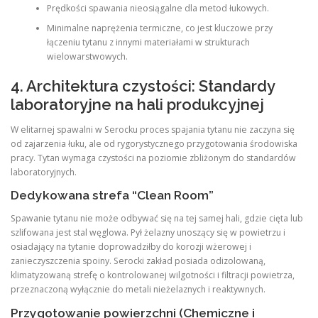
Prędkości spawania nieosiągalne dla metod łukowych.
Minimalne naprężenia termiczne, co jest kluczowe przy
łączeniu tytanu z innymi materiałami w strukturach
wielowarstwowych.
4. Architektura czystości: Standardy
laboratoryjne na hali produkcyjnej
W elitarnej spawalni w Serocku proces spajania tytanu nie zaczyna się
od zajarzenia łuku, ale od rygorystycznego przygotowania środowiska
pracy. Tytan wymaga czystości na poziomie zbliżonym do standardów
laboratoryjnych.
Dedykowana strefa “Clean Room”
Spawanie tytanu nie może odbywać się na tej samej hali, gdzie cięta lub
szlifowana jest stal węglowa. Pył żelazny unoszący się w powietrzu i
osiadający na tytanie doprowadziłby do korozji wżerowej i
zanieczyszczenia spoiny. Serocki zakład posiada odizolowaną,
klimatyzowaną strefę o kontrolowanej wilgotności i filtracji powietrza,
przeznaczoną wyłącznie do metali nieżelaznych i reaktywnych.
Przygotowanie powierzchni (Chemiczne i