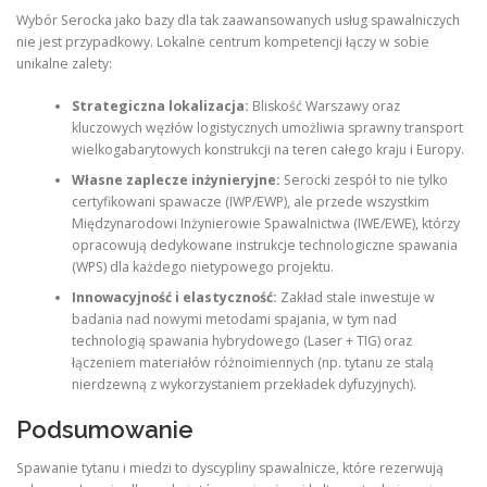
Wybór Serocka jako bazy dla tak zaawansowanych usług spawalniczych
nie jest przypadkowy. Lokalne centrum kompetencji łączy w sobie
unikalne zalety:
Strategiczna lokalizacja:
Bliskość Warszawy oraz
kluczowych węzłów logistycznych umożliwia sprawny transport
wielkogabarytowych konstrukcji na teren całego kraju i Europy.
Własne zaplecze inżynieryjne:
Serocki zespół to nie tylko
certyfikowani spawacze (IWP/EWP), ale przede wszystkim
Międzynarodowi Inżynierowie Spawalnictwa (IWE/EWE), którzy
opracowują dedykowane instrukcje technologiczne spawania
(WPS) dla każdego nietypowego projektu.
Innowacyjność i elastyczność:
Zakład stale inwestuje w
badania nad nowymi metodami spajania, w tym nad
technologią spawania hybrydowego (Laser + TIG) oraz
łączeniem materiałów różnoimiennych (np. tytanu ze stalą
nierdzewną z wykorzystaniem przekładek dyfuzyjnych).
Podsumowanie
Spawanie tytanu i miedzi to dyscypliny spawalnicze, które rezerwują