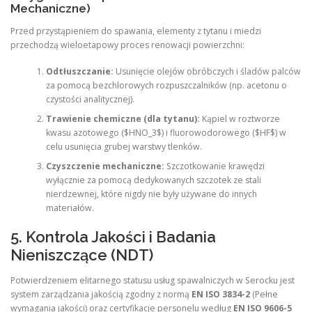
Mechaniczne)
Przed przystąpieniem do spawania, elementy z tytanu i miedzi
przechodzą wieloetapowy proces renowacji powierzchni:
Odtłuszczanie:
Usunięcie olejów obróbczych i śladów palców
za pomocą bezchlorowych rozpuszczalników (np. acetonu o
czystości analitycznej).
Trawienie chemiczne (dla tytanu):
Kąpiel w roztworze
kwasu azotowego ($HNO_3$) i fluorowodorowego ($HF$) w
celu usunięcia grubej warstwy tlenków.
Czyszczenie mechaniczne:
Szczotkowanie krawędzi
wyłącznie za pomocą dedykowanych szczotek ze stali
nierdzewnej, które nigdy nie były używane do innych
materiałów.
5. Kontrola Jakości i Badania
Nieniszczące (NDT)
Potwierdzeniem elitarnego statusu usług spawalniczych w Serocku jest
system zarządzania jakością zgodny z normą
EN ISO 3834-2
(Pełne
wymagania jakości) oraz certyfikacje personelu według
EN ISO 9606-5