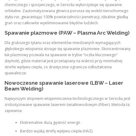
chemicznego i spożywczego, w Serocku wykorzystuje się spawanie
orbitalne. Zautomatyzowana głowica porusza się wokół nieruchomego
styku rur, gwarantując 100% powtarzalności penetracji, idealnie gładką
grań oraz całkowite wyeliminowanie błędów ludzkich.
Spawanie plazmowe (PAW – Plasma Arc Welding)
Dla grubszego tytanu oraz elementów miedzianych wymagających
głębokiego wtopienia stosuje się spawanie plazmowe. Skoncentrowany
łuk plazmowy pozwala na spawanie w trybie “oczka kluczowego”
(
keyhole
), gdzie materiał jest przetapiany na wskroś przy minimalnej
strefie wpływu ciepła, co drastycznie ogranicza odkształcenia
spawalnicze.
Nowoczesne spawanie laserowe (LBW – Laser
Beam Welding)
Najwyższym stopniem wtajemniczenia technologicznego w Serocku jest
zrobotyzowane spawanie laserem światłowodowym (Fiber). Metoda ta
zapewnia:
Ekstremalnie dużą gęstość energii.
Bardzo wąską strefę wpływu ciepła (HAZ).