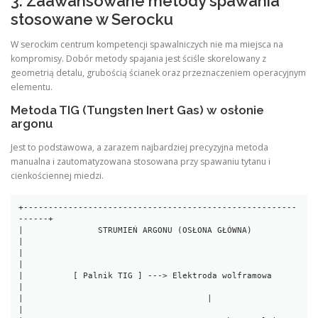
3. Zaawansowane metody spawania
stosowane w Serocku
W serockim centrum kompetencji spawalniczych nie ma miejsca na
kompromisy. Dobór metody spajania jest ściśle skorelowany z
geometrią detalu, grubością ścianek oraz przeznaczeniem operacyjnym
elementu.
Metoda TIG (Tungsten Inert Gas) w osłonie
argonu
Jest to podstawowa, a zarazem najbardziej precyzyjna metoda
manualna i zautomatyzowana stosowana przy spawaniu tytanu i
cienkościennej miedzi.
+-------------------------------------------------------
------+

|               STRUMIEŃ ARGONU (OSŁONA GŁÓWNA)               
|

|                                                             
|

|          [ Palnik TIG ] ---> Elektroda wolframowa           
|

|                                     |                       
|
