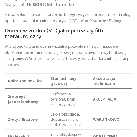
(dla tytanu) i
EN ISO 9606-3
(dla miedzi).
Każda wykonana spoina przechodzi rygorystyczną procedurę kontrolną
opartą na badaniach nieniszczących (NDT –
Non-Destructive Testing
):
Ocena wizualna (VT) jako pierwszy filtr
metalurgiczny
W przypadku tytanu ocena wizualna pozwala na natychmiastowe
określenie poziomu ochrony gazowej na podstawie barwy tlenkowej
lica spoiny. W Serocku obowiązuje bezwzględny standard interpretacji
kolorów:
Stan ochrony
Akceptacja
Kolor spoiny / lica
gazowej
techniczna
Perfekcyjna
Srebrny /
ochrona, brak
AKCEPTACJA
Jasnosłomkowy
zanieczyszczeń
Lekka oksydacja,
Złoty / Brązowy
dopuszczalna w
WARUNKOWO
niektórych klasach
Silna oksydacja w
Niebieski /
ODRZUCENIE