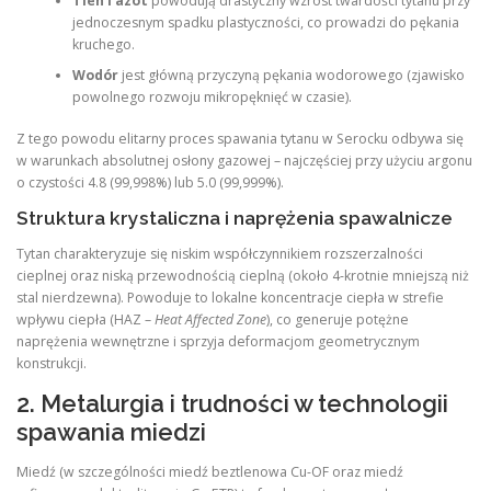
Tlen i azot
powodują drastyczny wzrost twardości tytanu przy
jednoczesnym spadku plastyczności, co prowadzi do pękania
kruchego.
Wodór
jest główną przyczyną pękania wodorowego (zjawisko
powolnego rozwoju mikropęknięć w czasie).
Z tego powodu elitarny proces spawania tytanu w Serocku odbywa się
w warunkach absolutnej osłony gazowej – najczęściej przy użyciu argonu
o czystości 4.8 (99,998%) lub 5.0 (99,999%).
Struktura krystaliczna i naprężenia spawalnicze
Tytan charakteryzuje się niskim współczynnikiem rozszerzalności
cieplnej oraz niską przewodnością cieplną (około 4-krotnie mniejszą niż
stal nierdzewna). Powoduje to lokalne koncentracje ciepła w strefie
wpływu ciepła (HAZ –
Heat Affected Zone
), co generuje potężne
naprężenia wewnętrzne i sprzyja deformacjom geometrycznym
konstrukcji.
2. Metalurgia i trudności w technologii
spawania miedzi
Miedź (w szczególności miedź beztlenowa Cu-OF oraz miedź