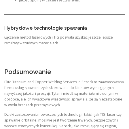
jakość spoiny w czasie rzeczywistym.
Hybrydowe technologie spawania
Łączenie metod laserowych i TIG pozwala uzyskać jeszcze lepsze
rezultaty w trudnych materiałach.
Podsumowanie
Elite Titanium and Copper Welding Services in Serock to zaawansowana
forma usług spawalniczych skierowana do klientów wymagających
najwyższej jakości i precyzji. Tytan i miedź są materiałami trudnymi w
obróbce, ale ich wyjątkowe właściwości sprawiają, że są niezastąpione
w wielu branżach przemysłowych.
Dzięki zastosowaniu nowoczesnych technologii, takich jak TIG, laser czy
spawanie orbitalne, możliwe jest tworzenie trwałych, bezpiecznych i
wysoce estetycznych konstrukcji. Serock, jako rozwijający się region,