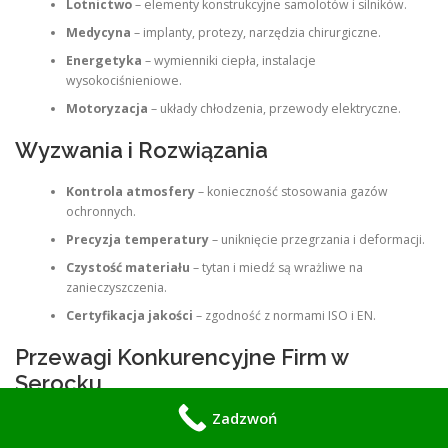
Lotnictwo
– elementy konstrukcyjne samolotów i silników.
Medycyna
– implanty, protezy, narzędzia chirurgiczne.
Energetyka
– wymienniki ciepła, instalacje
wysokociśnieniowe.
Motoryzacja
– układy chłodzenia, przewody elektryczne.
Wyzwania i Rozwiązania
Kontrola atmosfery
– konieczność stosowania gazów
ochronnych.
Precyzja temperatury
– uniknięcie przegrzania i deformacji.
Czystość materiału
– tytan i miedź są wrażliwe na
zanieczyszczenia.
Certyfikacja jakości
– zgodność z normami ISO i EN.
Przewagi Konkurencyjne Firm w
Serocku
Zadzwoń
Wykwalifikowana kadra inżynierska.