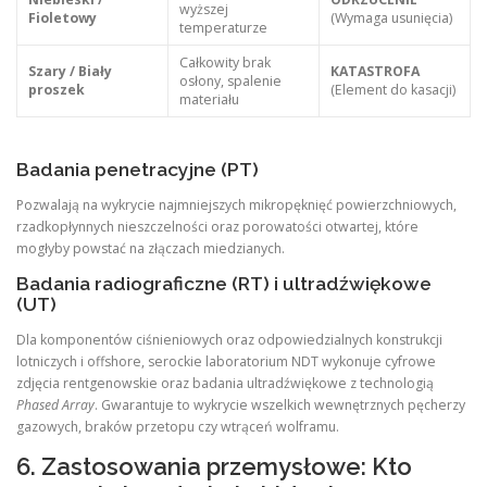
wyższej
Fioletowy
(Wymaga usunięcia)
temperaturze
Całkowity brak
Szary / Biały
KATASTROFA
osłony, spalenie
proszek
(Element do kasacji)
materiału
Badania penetracyjne (PT)
Pozwalają na wykrycie najmniejszych mikropęknięć powierzchniowych,
rzadkopłynnych nieszczelności oraz porowatości otwartej, które
mogłyby powstać na złączach miedzianych.
Badania radiograficzne (RT) i ultradźwiękowe
(UT)
Dla komponentów ciśnieniowych oraz odpowiedzialnych konstrukcji
lotniczych i offshore, serockie laboratorium NDT wykonuje cyfrowe
zdjęcia rentgenowskie oraz badania ultradźwiękowe z technologią
Phased Array
. Gwarantuje to wykrycie wszelkich wewnętrznych pęcherzy
gazowych, braków przetopu czy wtrąceń wolframu.
6. Zastosowania przemysłowe: Kto