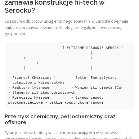
zamawia konstrukcje hi-tech w
Serocku?
Spektrum odbiorców usług elitarnego spawania w Serocku obejmuje
najbardziej zaawansowane technologicznie gałęzie nowoczesnej
gospodarki.
                         [ ELITARNE SPAWANIE SEROCK ]

                                      |

       +------------------------------+-----------------
-------------+

       |                              |                              
|

[ Przemysł Chemiczny ]       [ Sektor Energetyczny ]       
[ Lotnictwo i Kosmonautyka ]

- Reaktory tytanowe          - Wymienniki ciepła (Cu)      
- Elementy silników odrzutowych

- Rurociągi kwasowe          - Szynoprzewody 
Przemysł chemiczny, petrochemiczny oraz
offshore
Tytan jest niezastąpiony w instalacjach pracujących w środowisku
agresywnych kwasów (np. solnego, siarkowego) oraz wody morskiej. W