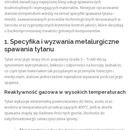
ośrodek świadczący najwyższej klasy usługi spawania tych
trudnotopliwych i wymagających materiałów. Niniejsze opracowanie
stanowi kompendium wiedzy na temat specyfiki spawania tytanu i
miedzi, zaawansowanych procesów technologicznych stosowanych w
Serocku oraz rygorystycznych kryteriów kontroli jakości, które decydują
o bezkompromisowej trwałości gotowych komponentów.
1. Specyfika i wyzwania metalurgiczne
spawania tytanu
Tytan oraz jego stopy (m.in. popularny Grade 5 – Ti-6Al-4V) są
synonimem wytrzymałości, lekkości i odporności na korozję. Jednak to,
co czyni tytan materiałem tak pożądanym w przemyśle lotniczym i
medycznym, stanowi jednocześnie największe wyzwanie podczas jego
spajania.
Reaktywność gazowa w wysokich temperaturach
Tytan wykazuje ekstremalną powinowactwo do tlenu, azotu oraz
wodoru w temperaturach przekraczających 400°C. Jeśli w strefie
spawania znajdą się śladowe ilości tych gazów, dochodzi do
natychmiastowego zanieczyszczenia spoiny.