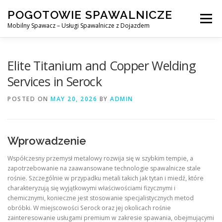
Skip
POGOTOWIE SPAWALNICZE
to
Menu
content
Mobilny Spawacz – Usługi Spawalnicze z Dojazdem
MOBILNY SPAWACZ
WARSZAWA
SPAWACZ
Elite Titanium and Copper Welding
Services in Serock
SPAWANIE MIG/MAG (GMAW)
NASZE USŁUGI
POSTED ON
MAY 20, 2026
BY
ADMIN
KONTAKT
Wprowadzenie
Współczesny przemysł metalowy rozwija się w szybkim tempie, a
zapotrzebowanie na zaawansowane technologie spawalnicze stale
rośnie. Szczególnie w przypadku metali takich jak tytan i miedź, które
charakteryzują się wyjątkowymi właściwościami fizycznymi i
chemicznymi, konieczne jest stosowanie specjalistycznych metod
obróbki. W miejscowości Serock oraz jej okolicach rośnie
zainteresowanie usługami premium w zakresie spawania, obejmującymi