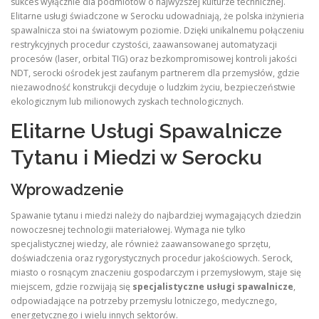
sukces wyłącznie dla podmiotów o najwyższej kulturze technicznej.
Elitarne usługi świadczone w Serocku udowadniają, że polska inżynieria
spawalnicza stoi na światowym poziomie. Dzięki unikalnemu połączeniu
restrykcyjnych procedur czystości, zaawansowanej automatyzacji
procesów (laser, orbital TIG) oraz bezkompromisowej kontroli jakości
NDT, serocki ośrodek jest zaufanym partnerem dla przemysłów, gdzie
niezawodność konstrukcji decyduje o ludzkim życiu, bezpieczeństwie
ekologicznym lub milionowych zyskach technologicznych.
Elitarne Usługi Spawalnicze
Tytanu i Miedzi w Serocku
Wprowadzenie
Spawanie tytanu i miedzi należy do najbardziej wymagających dziedzin
nowoczesnej technologii materiałowej. Wymaga nie tylko
specjalistycznej wiedzy, ale również zaawansowanego sprzętu,
doświadczenia oraz rygorystycznych procedur jakościowych. Serock,
miasto o rosnącym znaczeniu gospodarczym i przemysłowym, staje się
miejscem, gdzie rozwijają się
specjalistyczne usługi spawalnicze
,
odpowiadające na potrzeby przemysłu lotniczego, medycznego,
energetycznego i wielu innych sektorów.