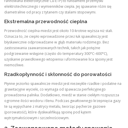
rafinowana elektrolitycznie Cu-ETP) to fundament przemysłu
elektrotechnicznego i wymienników ciepła. Jej spawanie różni się
diametralnie od pracy z tytanem czy stalami stopowymi.
Ekstremalna przewodność cieplna
Przewodność cieplna miedzi jest około 10-krotnie wyższa niż stali.
Oznacza to, że ciepło wprowadzone przez łuk spawalniczy jest
błyskawicznie odprowadzane w głąb materiału rodzimego. Bez
zastosowania zaawansowanych technik, takich jak potężne
podgrzewanie wstępne (często do temperatury 300°C–600°C),
uzyskanie prawidłowego wtopienia i uformowanie lica spoiny jest
niemożliwe.
Rzadkopłynność i skłonność do porowatości
Płynne jeziorko spawalnicze miedzi jest niezwykle rzadkie i podatne na
grawitacyjne wycieki, co wymaga od spawacza perfekcyjnego
prowadzenia palnika. Dodatkowo, miedź w stanie ciekłym rozpuszcza
ogromne ilości wodoru i tlenu. Podczas gwałtownego krzepnięcia gazy
te są wypychane z matrycy metalu, tworząc pęcherze gazowe
(porowatość), które dyskwalifikują spoinę pod kątem
wytrzymałościowym i szczelnościowym.