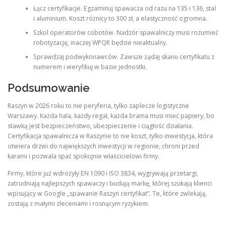
Łącz certyfikacje. Egzaminuj spawacza od razu na 135 i 136, stal
i aluminium. Koszt różnicy to 300 zł, a elastyczność ogromna.
Szkol operatorów cobotów. Nadzór spawalniczy musi rozumieć
robotyzację, inaczej WPQR będzie nieaktualny.
Sprawdzaj podwykonawców. Zawsze żądaj skanu certyfikatu z
numerem i weryfikuj w bazie jednostki.
Podsumowanie
Raszyn w 2026 roku to nie peryferia, tylko zaplecze logistyczne
Warszawy. Każda hala, każdy regał, każda brama musi mieć papiery, bo
stawką jest bezpieczeństwo, ubezpieczenie i ciągłość działania.
Certyfikacja spawalnicza w Raszynie to nie koszt, tylko inwestycja, która
otwiera drzwi do największych inwestycji w regionie, chroni przed
karami i pozwala spać spokojnie właścicielowi firmy.
Firmy, które już wdrożyły EN 1090 i ISO 3834, wygrywają przetargi,
zatrudniają najlepszych spawaczy i budują markę, której szukają klienci
wpisujący w Google „spawanie Raszyn certyfikat”. Te, które zwlekają,
zostają z małymi zleceniami i rosnącym ryzykiem.