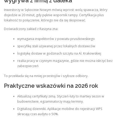
wygrywa z firmą z daleka
Inwestorzy w Sękocinie Nowym mówią wprost: wolą spawacza, który
dojedzie w 20 minut, gdy pęknie wspornik rampy. Certyfikacja plus
lokalność to połączenie, którego nie da się skopiować.
Doświadczony zakład z Raszyna zna:
wymagania inspektorów z powiatu pruszkowskiego
specyfikę stali używanej przez lokalnych dostawców
logistykę dostaw w godzinach szczytu na Al. Krakowskiej
realia pracy w czynnym magazynie, gdzie nie można iskrzyć bez
zabezpieczeń
To przekłada się na mniej przestojów i szybsze odbiory.
Praktyczne wskazówki na 2026 rok
Aktualizuj certyfikaty zimą. Styczeń-luty to martwy sezon w
budownictwie, egzaminatorzy mają terminy.
Digitalizuj dzienniki. Aplikacje mobilne do rejestracji WPS
skracają czas audytu o 50%.