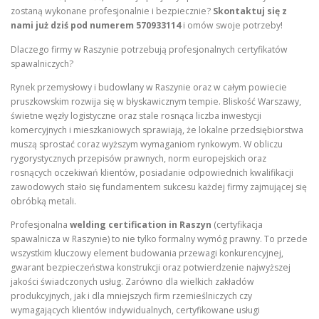
zostaną wykonane profesjonalnie i bezpiecznie?
Skontaktuj się z
nami już dziś pod numerem
570933114
i omów swoje potrzeby!
Dlaczego firmy w Raszynie potrzebują profesjonalnych certyfikatów
spawalniczych?
Rynek przemysłowy i budowlany w Raszynie oraz w całym powiecie
pruszkowskim rozwija się w błyskawicznym tempie. Bliskość Warszawy,
świetne węzły logistyczne oraz stale rosnąca liczba inwestycji
komercyjnych i mieszkaniowych sprawiają, że lokalne przedsiębiorstwa
muszą sprostać coraz wyższym wymaganiom rynkowym. W obliczu
rygorystycznych przepisów prawnych, norm europejskich oraz
rosnących oczekiwań klientów, posiadanie odpowiednich kwalifikacji
zawodowych stało się fundamentem sukcesu każdej firmy zajmującej się
obróbką metali.
Profesjonalna
welding certification in Raszyn
(certyfikacja
spawalnicza w Raszynie) to nie tylko formalny wymóg prawny. To przede
wszystkim kluczowy element budowania przewagi konkurencyjnej,
gwarant bezpieczeństwa konstrukcji oraz potwierdzenie najwyższej
jakości świadczonych usług. Zarówno dla wielkich zakładów
produkcyjnych, jak i dla mniejszych firm rzemieślniczych czy
wymagających klientów indywidualnych, certyfikowane usługi