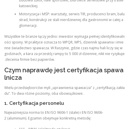
budowa szkół, hale sportowe, biurowce serwisowe przy trasie
katowickiej.
Motoryzacja i MŚP: warsztaty, serwis TIR, producenci bram, balu
strad, konstrukcji ze stali nierdzewnej dla gastronomii w całej a
glomeracji.
Wszystkie te branże łączy jedno: inwestor wymaga pełnej identyfikowaln
ości spoiny. W praktyce oznacza to WPQR, WPS, dziennik spawania i imie
nne świadectwo spawacza. W Raszynie, gdzie czas najmu hali liczy się w
godzinach, a kara za przestój rampy to 5 000 zł dziennie, nikt nie ryzykuje
zlecenia firmie bez papierów.
Czym naprawdę jest certyfikacja spawa
lnicza
Wielu przedsiębiorców myli „uprawnienia spawacza” z „certyfikacją zakła
du”. To dwa różne poziomy, oba obowiązkowe.
1. Certyfikacja personelu
Najważniejsza norma to EN ISO 9606-1 (stale) i EN ISO 9606-
2 (aluminium). Egzamin obejmuje konkretną metodę: