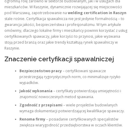
ogromną rolę zarówno w sektorze budowlanym, jak i w usługach dla
mieszkańców. W Raszynie, dynamicznie rozwijającej się miejscowości
pod Warszawą, zapotrzebowanie na
welding certification in Raszyn
stale rośnie. Certyfikacja spawalnicza nie jest jedynie formalnością – to
gwarancja jakości, bezpieczeństwa i profesjonalizmu. W tym artykule
omówimy, dlaczego lokalne firmy i mieszkańcy powinni korzystać z usług
certyfikowanych spawaczy, jakie korzyści to przynosi, jakie wyzwania
stoją przed branżą oraz jakie trendy kształtują rynek spawalniczy w
Raszynie.
Znaczenie certyfikacji spawalniczej
Bezpieczeństwo pracy
– certyfikowani spawacze
przestrzegają rygorystycznych norm, co minimalizuje ryzyko
wypadków.
Jakość wykonania
– certyfikaty potwierdzają umiejętności i
znajomość nowoczesnych metod spawania.
Zgodność z przepisami
– wiele projektów budowlanych
wymaga dokumentacji potwierdzającej kwalifikacje spawaczy.
Renoma firmy
– posiadanie certyfikowanych specjalistów
zwiększa wiarygodność przedsiębiorstwa w oczach klientów.