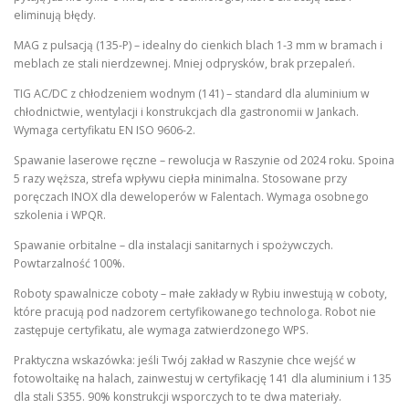
eliminują błędy.
MAG z pulsacją (135-P) – idealny do cienkich blach 1-3 mm w bramach i
meblach ze stali nierdzewnej. Mniej odprysków, brak przepaleń.
TIG AC/DC z chłodzeniem wodnym (141) – standard dla aluminium w
chłodnictwie, wentylacji i konstrukcjach dla gastronomii w Jankach.
Wymaga certyfikatu EN ISO 9606-2.
Spawanie laserowe ręczne – rewolucja w Raszynie od 2024 roku. Spoina
5 razy węższa, strefa wpływu ciepła minimalna. Stosowane przy
poręczach INOX dla deweloperów w Falentach. Wymaga osobnego
szkolenia i WPQR.
Spawanie orbitalne – dla instalacji sanitarnych i spożywczych.
Powtarzalność 100%.
Roboty spawalnicze coboty – małe zakłady w Rybiu inwestują w coboty,
które pracują pod nadzorem certyfikowanego technologa. Robot nie
zastępuje certyfikatu, ale wymaga zatwierdzonego WPS.
Praktyczna wskazówka: jeśli Twój zakład w Raszynie chce wejść w
fotowoltaikę na halach, zainwestuj w certyfikację 141 dla aluminium i 135
dla stali S355. 90% konstrukcji wsporczych to te dwa materiały.