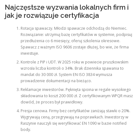
Najczęstsze wyzwania lokalnych firm i
jak je rozwiązuje certyfikacja
Rotacja spawaczy. Młodzi spawacze odchodzą do Niemiec.
Rozwiązanie: utrzymuj bazę certyfikatów w systemie, podpisuj
przedłużenia co 6 miesięcy, oferuj szkolenia okresowe.
Spawacz z ważnym ISO 9606 zostaje dłużej, bo wie, że firma
inwestuje.
Kontrole z PIP i UDT. W 2025 roku w powiecie pruszkowskim
wzrosła liczba kontroli o 34%. Brak dziennika spawania to
mandat do 30 000 zł. System EN ISO 3834 wymusza
prowadzenie dokumentacji na bieżąco.
Reklamacje inwestorów. Pęknięta spoina w regale wysokiego
składowania to koszt 200 000 zł. Z certyfikowanym WPQR masz
dowód, że proces był prawidłowy.
Presja cenowa. Firmy bez certyfikatów zaniżają stawki o 20%.
Wygrywają ceną, przegrywają na poprawkach. Inwestorzy w
Raszynie nauczyli się weryfikować EN 1090 w bazie notified
body.