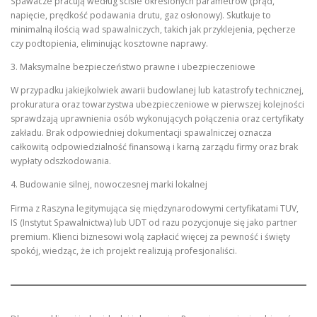
Spawacze pracują według ściśle określonych parametrów (prąd,
napięcie, prędkość podawania drutu, gaz osłonowy). Skutkuje to
minimalną ilością wad spawalniczych, takich jak przyklejenia, pęcherze
czy podtopienia, eliminując kosztowne naprawy.
3. Maksymalne bezpieczeństwo prawne i ubezpieczeniowe
W przypadku jakiejkolwiek awarii budowlanej lub katastrofy technicznej,
prokuratura oraz towarzystwa ubezpieczeniowe w pierwszej kolejności
sprawdzają uprawnienia osób wykonujących połączenia oraz certyfikaty
zakładu. Brak odpowiedniej dokumentacji spawalniczej oznacza
całkowitą odpowiedzialność finansową i karną zarządu firmy oraz brak
wypłaty odszkodowania.
4. Budowanie silnej, nowoczesnej marki lokalnej
Firma z Raszyna legitymująca się międzynarodowymi certyfikatami TUV,
IS (Instytut Spawalnictwa) lub UDT od razu pozycjonuje się jako partner
premium. Klienci biznesowi wolą zapłacić więcej za pewność i święty
spokój, wiedząc, że ich projekt realizują profesjonaliści.