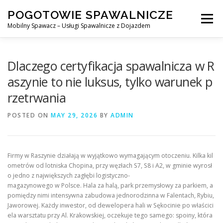
Skip
POGOTOWIE SPAWALNICZE
to
Menu
content
Mobilny Spawacz – Usługi Spawalnicze z Dojazdem
MOBILNY SPAWACZ
WARSZAWA
SPAWACZ
Dlaczego certyfikacja spawalnicza w R
aszynie to nie luksus, tylko warunek p
rzetrwania
SPAWANIE MIG/MAG (GMAW)
NASZE USŁUGI
POSTED ON
MAY 29, 2026
BY
ADMIN
KONTAKT
Firmy w Raszynie działają w wyjątkowo wymagającym otoczeniu. Kilka kil
ometrów od lotniska Chopina, przy węzłach S7, S8 i A2, w gminie wyrosł
o jedno z największych zagłębi logistyczno-
magazynowego w Polsce. Hala za halą, park przemysłowy za parkiem, a
pomiędzy nimi intensywna zabudowa jednorodzinna w Falentach, Rybiu,
Jaworowej. Każdy inwestor, od dewelopera hali w Sękocinie po właścici
ela warsztatu przy Al. Krakowskiej, oczekuje tego samego: spoiny, która