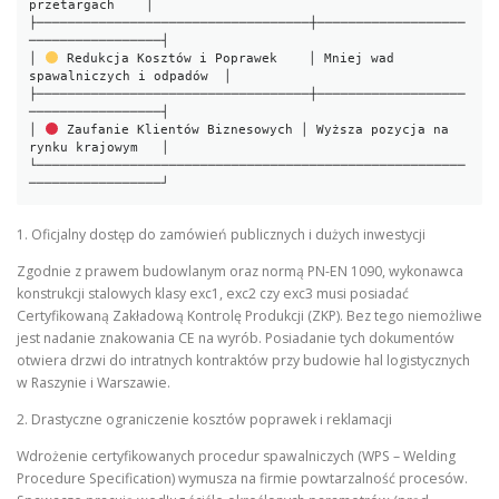
przetargach    │

├───────────────────────────────────┼───────────────────
─────────────────┤

│ 
 Redukcja Kosztów i Poprawek    │ Mniej wad 
spawalniczych i odpadów  │

├───────────────────────────────────┼───────────────────
─────────────────┤

│ 
 Zaufanie Klientów Biznesowych │ Wyższa pozycja na 
rynku krajowym   │

└───────────────────────────────────────────────────────
1. Oficjalny dostęp do zamówień publicznych i dużych inwestycji
Zgodnie z prawem budowlanym oraz normą PN-EN 1090, wykonawca
konstrukcji stalowych klasy exc1, exc2 czy exc3 musi posiadać
Certyfikowaną Zakładową Kontrolę Produkcji (ZKP). Bez tego niemożliwe
jest nadanie znakowania CE na wyrób. Posiadanie tych dokumentów
otwiera drzwi do intratnych kontraktów przy budowie hal logistycznych
w Raszynie i Warszawie.
2. Drastyczne ograniczenie kosztów poprawek i reklamacji
Wdrożenie certyfikowanych procedur spawalniczych (WPS – Welding
Procedure Specification) wymusza na firmie powtarzalność procesów.