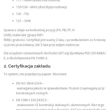
111 – MMA (elektroda otulona)
135/136 – MAG (drut lity/proszkowy)
141 – TIG
121 – SAW
Spawacz zdaje na konkretnej pozycji (PA, PB, PF, H-
L045), materiale (grupa FM1-
FM6) i grubości. Certyfikat jest ważny 2 lata, z przedłużeniem co 6 miesię
cy przez pracodawcę, lub 3 lata przy stałym nadzorze.
Dla urządzeń ciśnieniowych dochodzi UDT wg dyrektywy PED 2014/68/U
E, a dla kolejnictwa EN 15085-2.
2. Certyfikacja zakładu
To system, nie pojedynczy papier. Kluczowe:
EN ISO 3834-2/3/4 –
wymagania jakości w spawalnictwie. Poziom 2 wymagany przy
konstrukcjach nośnych.
EN 1090-1 EXC2/EXC3 –
znakowanie CE konstrukcji stalowych i aluminiowych. Bez tego
nie postawisz legalnie hali w Raszynie. EXC2 to standard dla wię