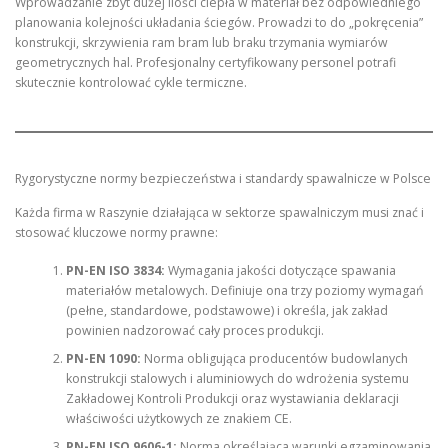
Wprowadzanie zbyt dużej ilości ciepła w materiał bez odpowiedniego
planowania kolejności układania ściegów. Prowadzi to do „pokręcenia”
konstrukcji, skrzywienia ram bram lub braku trzymania wymiarów
geometrycznych hal. Profesjonalny certyfikowany personel potrafi
skutecznie kontrolować cykle termiczne.
Rygorystyczne normy bezpieczeństwa i standardy spawalnicze w Polsce
Każda firma w Raszynie działająca w sektorze spawalniczym musi znać i
stosować kluczowe normy prawne:
PN-EN ISO 3834:
Wymagania jakości dotyczące spawania
materiałów metalowych. Definiuje ona trzy poziomy wymagań
(pełne, standardowe, podstawowe) i określa, jak zakład
powinien nadzorować cały proces produkcji.
PN-EN 1090:
Norma obligująca producentów budowlanych
konstrukcji stalowych i aluminiowych do wdrożenia systemu
Zakładowej Kontroli Produkcji oraz wystawiania deklaracji
właściwości użytkowych ze znakiem CE.
PN-EN ISO 9606-1:
Norma określająca warunki egzaminowania