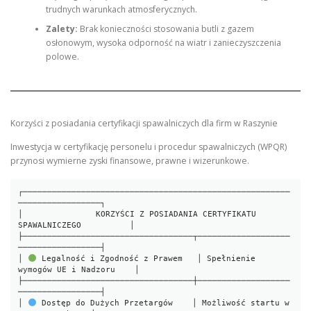
trudnych warunkach atmosferycznych.
Zalety:
Brak konieczności stosowania butli z gazem
osłonowym, wysoka odporność na wiatr i zanieczyszczenia
polowe.
Korzyści z posiadania certyfikacji spawalniczych dla firm w Raszynie
Inwestycja w certyfikację personelu i procedur spawalniczych (WPQR)
przynosi wymierne zyski finansowe, prawne i wizerunkowe.
┌───────────────────────────────────────────────────────
─────────────────┐

│               KORZYŚCI Z POSIADANIA CERTYFIKATU 
SPAWALNICZEGO          │

├───────────────────────────────────┬───────────────────
─────────────────┤

│ 
 Legalność i Zgodność z Prawem   │ Spełnienie 
wymogów UE i Nadzoru    │

├───────────────────────────────────┼───────────────────
─────────────────┤

│ 
 Dostęp do Dużych Przetargów    │ Możliwość startu w 