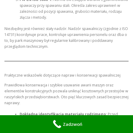
spawaczy przy spawaniu stali. Określa zakres uprawnień w
zależności od pozycji spawania, grubości materiału, rodzaju
złącza i metody.
Niezbędny jest również stały nadzór. Nadzór spawalniczy (zgodnie z ISO
14731) koordynuje prace, kontroluje uprawnienia personelu oraz dba o
to, by park maszynowy był regularnie kalibrowany i poddawany
przeglądom technicznym.
Praktyczne wskazówki dotyczące napraw i konserwacji spawalniczej
Prawidłowa konserwacja i szybkie usuwanie awarii maszyn oraz
elementów konstrukcyjnych pozwala uniknąć kosztownych przestojów w
raszyńskich przedsiębiorstwach. Oto pięć kluczowych zasad bezpiecznej
naprawy:
Dokładna identyfikacja materiału rodzimego:
Przed
przystąpieniem do spawania naprawczego (np. pękniętej ramy
Zadzwoń
naczepy) należy precyzyjnie ustalić rodzaj stali. Użycie
niewłaściwego spoiwa doprowadzi do natychmiastowego