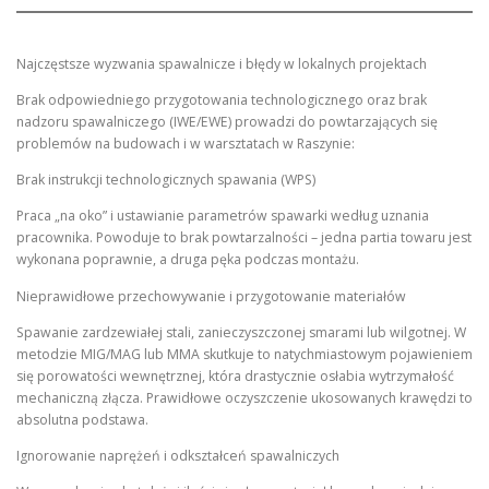
Najczęstsze wyzwania spawalnicze i błędy w lokalnych projektach
Brak odpowiedniego przygotowania technologicznego oraz brak
nadzoru spawalniczego (IWE/EWE) prowadzi do powtarzających się
problemów na budowach i w warsztatach w Raszynie:
Brak instrukcji technologicznych spawania (WPS)
Praca „na oko” i ustawianie parametrów spawarki według uznania
pracownika. Powoduje to brak powtarzalności – jedna partia towaru jest
wykonana poprawnie, a druga pęka podczas montażu.
Nieprawidłowe przechowywanie i przygotowanie materiałów
Spawanie zardzewiałej stali, zanieczyszczonej smarami lub wilgotnej. W
metodzie MIG/MAG lub MMA skutkuje to natychmiastowym pojawieniem
się porowatości wewnętrznej, która drastycznie osłabia wytrzymałość
mechaniczną złącza. Prawidłowe oczyszczenie ukosowanych krawędzi to
absolutna podstawa.
Ignorowanie naprężeń i odkształceń spawalniczych