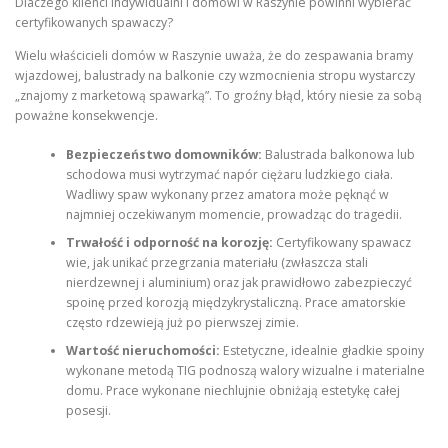
Dlaczego klienci indywidualni i domowi w Raszynie powinni wybierać
certyfikowanych spawaczy?
Wielu właścicieli domów w Raszynie uważa, że do zespawania bramy
wjazdowej, balustrady na balkonie czy wzmocnienia stropu wystarczy
„znajomy z marketową spawarką”. To groźny błąd, który niesie za sobą
poważne konsekwencje.
Bezpieczeństwo domowników:
Balustrada balkonowa lub
schodowa musi wytrzymać napór ciężaru ludzkiego ciała.
Wadliwy spaw wykonany przez amatora może pęknąć w
najmniej oczekiwanym momencie, prowadząc do tragedii.
Trwałość i odporność na korozję:
Certyfikowany spawacz
wie, jak unikać przegrzania materiału (zwłaszcza stali
nierdzewnej i aluminium) oraz jak prawidłowo zabezpieczyć
spoinę przed korozją międzykrystaliczną. Prace amatorskie
często rdzewieją już po pierwszej zimie.
Wartość nieruchomości:
Estetyczne, idealnie gładkie spoiny
wykonane metodą TIG podnoszą walory wizualne i materialne
domu. Prace wykonane niechlujnie obniżają estetykę całej
posesji.