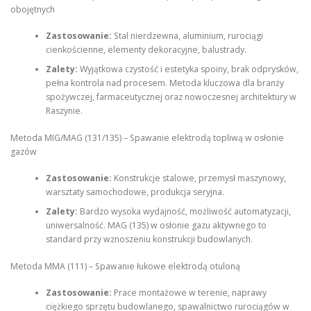
obojętnych
Zastosowanie:
Stal nierdzewna, aluminium, rurociągi
cienkościenne, elementy dekoracyjne, balustrady.
Zalety:
Wyjątkowa czystość i estetyka spoiny, brak odprysków,
pełna kontrola nad procesem. Metoda kluczowa dla branży
spożywczej, farmaceutycznej oraz nowoczesnej architektury w
Raszynie.
Metoda MIG/MAG (131/135) – Spawanie elektrodą topliwą w osłonie
gazów
Zastosowanie:
Konstrukcje stalowe, przemysł maszynowy,
warsztaty samochodowe, produkcja seryjna.
Zalety:
Bardzo wysoka wydajność, możliwość automatyzacji,
uniwersalność. MAG (135) w osłonie gazu aktywnego to
standard przy wznoszeniu konstrukcji budowlanych.
Metoda MMA (111) – Spawanie łukowe elektrodą otuloną
Zastosowanie:
Prace montażowe w terenie, naprawy
ciężkiego sprzętu budowlanego, spawalnictwo rurociągów w