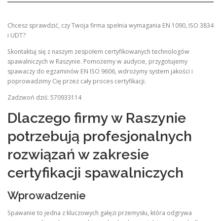
Chcesz sprawdzić, czy Twoja firma spełnia wymagania EN 1090, ISO 3834
i UDT?
Skontaktuj się z naszym zespołem certyfikowanych technologów
spawalniczych w Raszynie. Pomożemy w audycie, przygotujemy
spawaczy do egzaminów EN ISO 9606, wdrożymy system jakości i
poprowadzimy Cię przez cały proces certyfikacji.
Zadzwoń dziś: 570933114
Dlaczego firmy w Raszynie
potrzebują profesjonalnych
rozwiązań w zakresie
certyfikacji spawalniczych
Wprowadzenie
Spawanie to jedna z kluczowych gałęzi przemysłu, która odgrywa