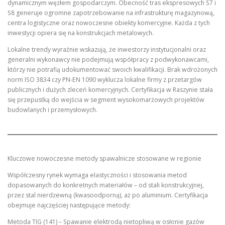
dynamicznym węzłem gospodarczym. Obecność tras ekspresowych S7 i
S8 generuje ogromne zapotrzebowanie na infrastrukturę magazynową,
centra logistyczne oraz nowoczesne obiekty komercyjne. Każda z tych
inwestycji opiera się na konstrukcjach metalowych.
Lokalne trendy wyraźnie wskazują, że inwestorzy instytucjonalni oraz
generalni wykonawcy nie podejmują współpracy z podwykonawcami,
którzy nie potrafią udokumentować swoich kwalifikacji. Brak wdrożonych
norm ISO 3834 czy PN-EN 1090 wyklucza lokalne firmy z przetargów
publicznych i dużych zleceń komercyjnych. Certyfikacja w Raszynie stała
się przepustką do wejścia w segment wysokomarżowych projektów
budowlanych i przemysłowych.
Kluczowe nowoczesne metody spawalnicze stosowane w regionie
Współczesny rynek wymaga elastyczności i stosowania metod
dopasowanych do konkretnych materiałów – od stali konstrukcyjnej,
przez stal nierdzewną (kwasoodporną), aż po aluminium. Certyfikacja
obejmuje najczęściej następujące metody:
Metoda TIG (141) – Spawanie elektrodą nietopliwą w osłonie gazów