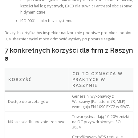
kszości hal logistycznych, EXC3 dla suwnic i antresol obciążonyc
h dynamicznie.
ISO 9001 – jako baza systemu.
Bez tych certyfikatów inspektor nadzoru nie podpisze protokołu odbior
u, a ubezpieczyciel może odmówić wypłaty po pożarze regału.
7 konkretnych korzyści dla firm z Raszyn
a
CO TO OZNACZA W
KORZYŚĆ
PRAKTYCE W
RASZYNIE
Generalni wykonawcy z
Dostęp do przetargów
Warszawy (Panattoni, 7R, MLP)
wymagają EN 1090 EXC2 w SIWZ.
Towarzystwa dają 10-20% zniżki
Niższe składki ubezpieczeniowe
na OC przy wdrożonym ISO
3834.
Certyfikowany WPS redukuje