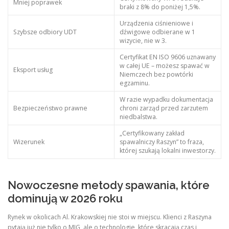
Mniej poprawek
braki z 8% do poniżej 1,5%.
Urządzenia ciśnieniowe i
Szybsze odbiory UDT
dźwigowe odbierane w 1
wizycie, nie w 3.
Certyfikat EN ISO 9606 uznawany
w całej UE – możesz spawać w
Eksport usług
Niemczech bez powtórki
egzaminu.
W razie wypadku dokumentacja
Bezpieczeństwo prawne
chroni zarząd przed zarzutem
niedbalstwa.
„Certyfikowany zakład
Wizerunek
spawalniczy Raszyn” to fraza,
której szukają lokalni inwestorzy.
Nowoczesne metody spawania, które
dominują w 2026 roku
Rynek w okolicach Al. Krakowskiej nie stoi w miejscu. Klienci z Raszyna
pytają już nie tylko o MIG, ale o technologie, które skracają czas i