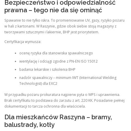
Bezpieczeństwo i odpowiedzialność
prawna – tego nie da się ominąć
Spawanie to nie tylko iskra. To promieniowanie UV, gazy, ryzyko pożaru
w hali z kartonami. W Raszynie, gdzie obok siebie stoją magazyny z
tworzywami sztucznymi i lakiernie, BHP jest priorytetem.
Certyfikacja wymusza:
ocenę ryzyka dla stanowiska spawalniczego
wentylację i odciągi zgodne z PN-EN ISO 15012
badania lekarskie i szkolenia BHP
nadzór spawalniczy – minimum IWT (International Welding
Technologist) dla EXC2
W przypadku pożaru prokuratura najpierw pyta o WPS i uprawnienia.
Brak certyfikatu to podstawa do zarzutu z art. 220 KK. Posiadanie pełnej
dokumentacji to tarcza ochronna dla właściciela.
Dla mieszkańców Raszyna – bramy,
balustrady, kotły