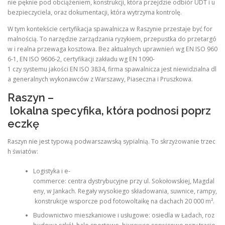
nie pęknie pod obciążeniem, konstrukcji, która przejdzie odbiór UDT i u
bezpieczyciela, oraz dokumentacji, która wytrzyma kontrolę.
W tym kontekście certyfikacja spawalnicza w Raszynie przestaje być for
malnością. To narzędzie zarządzania ryzykiem, przepustka do przetargó
w i realna przewaga kosztowa. Bez aktualnych uprawnień wg EN ISO 960
6-1, EN ISO 9606-2, certyfikacji zakładu wg EN 1090-
1 czy systemu jakości EN ISO 3834, firma spawalnicza jest niewidzialna dl
a generalnych wykonawców z Warszawy, Piaseczna i Pruszkowa.
Raszyn –
lokalna specyfika, która podnosi poprz
eczkę
Raszyn nie jest typową podwarszawską sypialnią. To skrzyżowanie trzec
h światów:
Logistyka i e-
commerce: centra dystrybucyjne przy ul. Sokołowskiej, Magdal
eny, w Jankach. Regały wysokiego składowania, suwnice, rampy,
konstrukcje wsporcze pod fotowoltaikę na dachach 20 000 m².
Budownictwo mieszkaniowe i usługowe: osiedla w Ładach, roz