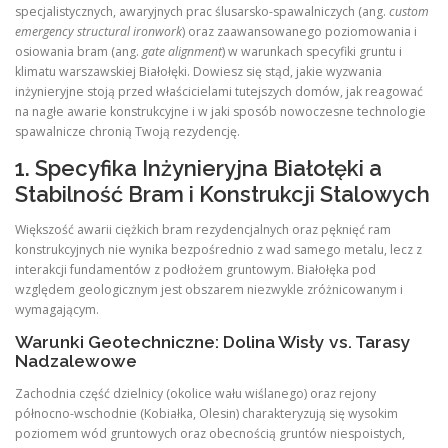
specjalistycznych, awaryjnych prac ślusarsko-spawalniczych (ang.
custom
emergency structural ironwork
) oraz zaawansowanego poziomowania i
osiowania bram (ang.
gate alignment
) w warunkach specyfiki gruntu i
klimatu warszawskiej Białołęki. Dowiesz się stąd, jakie wyzwania
inżynieryjne stoją przed właścicielami tutejszych domów, jak reagować
na nagłe awarie konstrukcyjne i w jaki sposób nowoczesne technologie
spawalnicze chronią Twoją rezydencję.
1. Specyfika Inżynieryjna Białołęki a
Stabilność Bram i Konstrukcji Stalowych
Większość awarii ciężkich bram rezydencjalnych oraz pęknięć ram
konstrukcyjnych nie wynika bezpośrednio z wad samego metalu, lecz z
interakcji fundamentów z podłożem gruntowym. Białołęka pod
względem geologicznym jest obszarem niezwykle zróżnicowanym i
wymagającym.
Warunki Geotechniczne: Dolina Wisły vs. Tarasy
Nadzalewowe
Zachodnia część dzielnicy (okolice wału wiślanego) oraz rejony
północno-wschodnie (Kobiałka, Olesin) charakteryzują się wysokim
poziomem wód gruntowych oraz obecnością gruntów niespoistych,