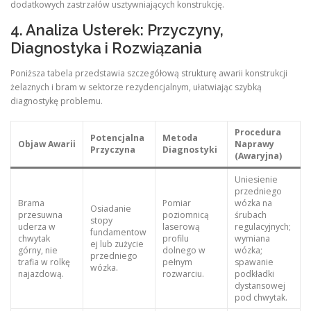
dodatkowych zastrzałów usztywniających konstrukcję.
4. Analiza Usterek: Przyczyny,
Diagnostyka i Rozwiązania
Poniższa tabela przedstawia szczegółową strukturę awarii konstrukcji
żelaznych i bram w sektorze rezydencjalnym, ułatwiając szybką
diagnostykę problemu.
Procedura
Potencjalna
Metoda
Objaw Awarii
Naprawy
Przyczyna
Diagnostyki
(Awaryjna)
Uniesienie
przedniego
Brama
Pomiar
wózka na
Osiadanie
przesuwna
poziomnicą
śrubach
stopy
uderza w
laserową
regulacyjnych;
fundamentow
chwytak
profilu
wymiana
ej lub zużycie
górny, nie
dolnego w
wózka;
przedniego
trafia w rolkę
pełnym
spawanie
wózka.
najazdową.
rozwarciu.
podkładki
dystansowej
pod chwytak.