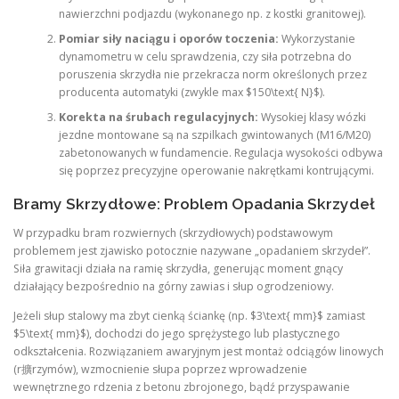
nawierzchni podjazdu (wykonanego np. z kostki granitowej).
Pomiar siły naciągu i oporów toczenia:
Wykorzystanie
dynamometru w celu sprawdzenia, czy siła potrzebna do
poruszenia skrzydła nie przekracza norm określonych przez
producenta automatyki (zwykle max $150\text{ N}$).
Korekta na śrubach regulacyjnych:
Wysokiej klasy wózki
jezdne montowane są na szpilkach gwintowanych (M16/M20)
zabetonowanych w fundamencie. Regulacja wysokości odbywa
się poprzez precyzyjne operowanie nakrętkami kontrującymi.
Bramy Skrzydłowe: Problem Opadania Skrzydeł
W przypadku bram rozwiernych (skrzydłowych) podstawowym
problemem jest zjawisko potocznie nazywane „opadaniem skrzydeł”.
Siła grawitacji działa na ramię skrzydła, generując moment gnący
działający bezpośrednio na górny zawias i słup ogrodzeniowy.
Jeżeli słup stalowy ma zbyt cienką ściankę (np. $3\text{ mm}$ zamiast
$5\text{ mm}$), dochodzi do jego sprężystego lub plastycznego
odkształcenia. Rozwiązaniem awaryjnym jest montaż odciągów linowych
(r擴rzymów), wzmocnienie słupa poprzez wprowadzenie
wewnętrznego rdzenia z betonu zbrojonego, bądź przyspawanie