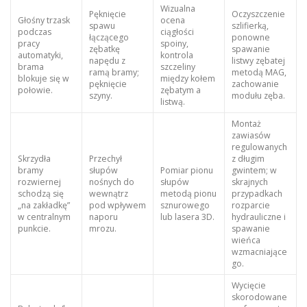
Wizualna
Pęknięcie
Oczyszczenie
Głośny trzask
ocena
spawu
szlifierką,
podczas
ciągłości
łączącego
ponowne
pracy
spoiny,
zębatkę
spawanie
automatyki,
kontrola
napędu z
listwy zębatej
brama
szczeliny
ramą bramy;
metodą MAG,
blokuje się w
między kołem
pęknięcie
zachowanie
połowie.
zębatym a
szyny.
modułu zęba.
listwą.
Montaż
zawiasów
regulowanych
Skrzydła
Przechył
z długim
bramy
słupów
Pomiar pionu
gwintem; w
rozwiernej
nośnych do
słupów
skrajnych
schodzą się
wewnątrz
metodą pionu
przypadkach
„na zakładkę”
pod wpływem
sznurowego
rozparcie
w centralnym
naporu
lub lasera 3D.
hydrauliczne i
punkcie.
mrozu.
spawanie
wieńca
wzmacniające
go.
Wycięcie
skorodowane