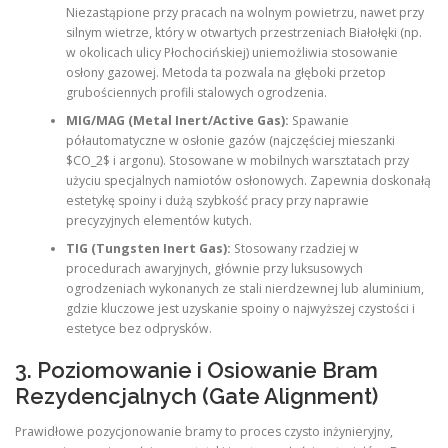
Niezastąpione przy pracach na wolnym powietrzu, nawet przy
silnym wietrze, który w otwartych przestrzeniach Białołęki (np.
w okolicach ulicy Płochocińskiej) uniemożliwia stosowanie
osłony gazowej. Metoda ta pozwala na głęboki przetop
grubościennych profili stalowych ogrodzenia.
MIG/MAG (Metal Inert/Active Gas):
Spawanie
półautomatyczne w osłonie gazów (najczęściej mieszanki
$CO_2$ i argonu). Stosowane w mobilnych warsztatach przy
użyciu specjalnych namiotów osłonowych. Zapewnia doskonałą
estetykę spoiny i dużą szybkość pracy przy naprawie
precyzyjnych elementów kutych.
TIG (Tungsten Inert Gas):
Stosowany rzadziej w
procedurach awaryjnych, głównie przy luksusowych
ogrodzeniach wykonanych ze stali nierdzewnej lub aluminium,
gdzie kluczowe jest uzyskanie spoiny o najwyższej czystości i
estetyce bez odprysków.
3. Poziomowanie i Osiowanie Bram
Rezydencjalnych (Gate Alignment)
Prawidłowe pozycjonowanie bramy to proces czysto inżynieryjny,