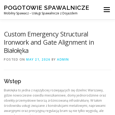
Skip
POGOTOWIE SPAWALNICZE
to
Menu
content
Mobilny Spawacz – Usługi Spawalnicze z Dojazdem
MOBILNY SPAWACZ
WARSZAWA
SPAWACZ
Custom Emergency Structural
Ironwork and Gate Alignment in
Białołęka
SPAWANIE MIG/MAG (GMAW)
NASZE USŁUGI
POSTED ON
MAY 21, 2026
BY
ADMIN
KONTAKT
Wstęp
Białołęka to jedna z najszybciej rozwijających się dzielnic Warszawy,
gdzie nowoczesne osiedla mieszkaniowe, domy jednorodzinne oraz
obiekty przemysłowe tworzą zróżnicowaną infrastrukturę. W takim
środowisku usługi związane z konstrukcjami metalowymi, naprawami
awaryjnymi oraz precyzyjną regulacją bram są nie tylko wygodą, ale