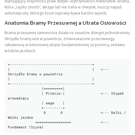
wymagający znajomości praw statyki i wytrzymałości materiałów. Brama,
która „ciężko chodzi”, skrzypi lub nie trafia w chwytak, niszczy napęd
automatyczny, którego koszt naprawy bywa bardzo wysoki.
Anatomia Bramy Przesuwnej a Utrata Osiowości
Brama przesuwna samonośna działa na zasadzie dźwigni jednostronnej.
Skrzydło bramy wisi w powietrzu, zrównoważone przeciwwagą
zakotwioną w betonowej stopie fundamentowej za pomocą zestawu
wózków jezdnych.
+---------------------------------------+

|                                       |   <--- 
Skrzydło bramy w powietrzu

|                                       |

+---------------------------------------+

                |=========|

                | Przeciw-|                 <--- Słupek 
prowadzący

                | waga    |

                +---------+

                 O       O                  <--- Rolki / 
Wózki jezdne

             =================              <--- 