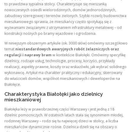
to prawdziwa sypialnia stolicy. Charakteryzuje się mieszanką
nowoczesnych osiedli wielorodzinnych, domów jednorodzinnych,
zabudowy szeregowej i terenów zielonych. Szybki rozwój budownictwa
mieszkaniowego sprawia, że mieszkańcy często spotykają się z
wyzwaniami związanymi z utrzymaniem infrastruktury metalowej – od
konstrukcji nośnych po bramy wjazdowe i ogrodzenia.
W niniejszym obszernym artykule (ok. 3000 słów) omówimy szczegółowo
temat
niestandardowych awaryjnych robót żelazniczych oraz
regulacji i naprawy bram
w kontekście Białołęki. Omówimy specyfikę
dzielnicy, rodzaje usług, technologie, procesy, korzyści, przykłady
realizacji, aspekty prawne, koszty oraz wskazówki, jak wybrać solidnego
wykonawcę. Artykuł ma charakter praktyczny i edukacyjny, skierowany
do właścicieli domów, wspólnot mieszkaniowych i deweloperów na
Białołęce.
Charakterystyka Białołęki jako dzielnicy
mieszkaniowej
Białołęka leży w prawobrzeżnej części Warszawy i jest jedną z 18
dzielnic pomocniczych. W ostatnich latach stała się synonimem młodej,
rodzinnej Warszawy – rodzi się tu najwięcej dzieci w stolicy, a liczba
mieszkańców dynamicznie rośnie. Dzielnica dzieli się na obszary o