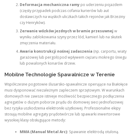
Deformacja mechaniczna ramy
po uderzeniu pojazdem
(częsty przypadek podczas cofania kurierów lub aut
dostawczych na wąskich uliczkach takich rejonów jak Brzeziny
czy Henryków).
Zerwanie wózków jezdnych w bramie przesuwnej
w
wyniku zablokowania szyny przez lód, kamień lub na skutek
zmęczenia materiału.
Awaria konstrukcji nośnej zadaszenia
(np. carportu, wiaty
garażowej lub pergoli) pod wpływem ciężaru mokrego śniegu
lub powalonych konarów drzew.
Mobilne Technologie Spawalnicze w Terenie
Współczesne pogotowie ślusarsko-spawalnicze operujące na Białołęce
musi dysponować niezależnym zapleczem sprzętowym. W warunkach
domowych nie zawsze istnieje możliwość bezpiecznego podłączenia
agregatów o dużym poborze prądu do domowej sieci jednofazowej
bez ryzyka uszkodzenia elektroniki użytkowej. Professionalne ekipy
stosują mobilne agregaty prądotwórcze lub spawarki inwertorowe
wysokiej klasy obsługujące metody:
MMA (Manual Metal Arc):
Spawanie elektrodą otuloną.