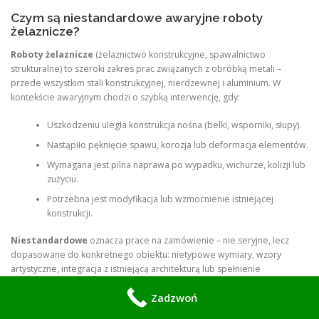
Czym są niestandardowe awaryjne roboty
żelaznicze?
Roboty żelaznicze
(żelaznictwo konstrukcyjne, spawalnictwo
strukturalne) to szeroki zakres prac związanych z obróbką metali –
przede wszystkim stali konstrukcyjnej, nierdzewnej i aluminium. W
kontekście awaryjnym chodzi o szybką interwencję, gdy:
Uszkodzeniu uległa konstrukcja nośna (belki, wsporniki, słupy).
Nastąpiło pęknięcie spawu, korozja lub deformacja elementów.
Wymagana jest pilna naprawa po wypadku, wichurze, kolizji lub
zużyciu.
Potrzebna jest modyfikacja lub wzmocnienie istniejącej
konstrukcji.
Niestandardowe
oznacza prace na zamówienie – nie seryjne, lecz
dopasowane do konkretnego obiektu: nietypowe wymiary, wzory
artystyczne, integracja z istniejącą architekturą lub spełnienie
specjalnych wymagań (np. antykorozyjne, ognioodporne,
Zadzwoń
obciążeniowe).