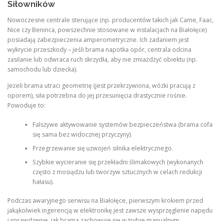
Siłowników
Nowoczesne centrale sterujące (np. producentów takich jak Came, Faac,
Nice czy Beninca, powszechnie stosowane w instalacjach na Białołęce)
posiadają zabezpieczenia amperometryczne. Ich zadaniem jest
wykrycie przeszkody – jeśli brama napotka opór, centrala odcina
zasilanie lub odwraca ruch skrzydła, aby nie zmiażdżyć obiektu (np.
samochodu lub dziecka).
Jeżeli brama utraci geometrię (jest przekrzywiona, wózki pracują z
oporem), siła potrzebna do jej przesunięcia drastycznie rośnie.
Powoduje to:
Falszywe aktywowanie systemów bezpieczeństwa (brama cofa
się sama bez widocznej przyczyny).
Przegrzewanie się uzwojeń silnika elektrycznego.
Szybkie wycieranie się przekładni ślimakowych (wykonanych
często z mosiądzu lub tworzyw sztucznych w celach redukcji
hałasu).
Podczas awaryjnego serwisu na Białołęce, pierwszym krokiem przed
jakąkolwiek ingerencją w elektronikę jest zawsze wysprzęglenie napędu
i sprawdzenie, jak brama zachowuje się w trybie manualnym.