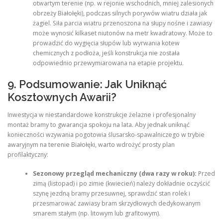
otwartym terenie (np. w rejonie wschodnich, mniej zalesionych
obrzeży Białołęki), podczas silnych porywów wiatru działa jak
żagiel. Siła parcia wiatru przenoszona na słupy nośne i zawiasy
może wynosić kilkaset niutonów na metr kwadratowy. Może to
prowadzić do wygięcia słupów lub wyrwania kotew
chemicznych z podłoża, jeśli konstrukcja nie została
odpowiednio przewymiarowana na etapie projektu.
9. Podsumowanie: Jak Uniknąć
Kosztownych Awarii?
Inwestycja w niestandardowe konstrukcje żelazne i profesjonalny
montaż bramy to gwarancja spokoju na lata. Aby jednak uniknąć
konieczności wzywania pogotowia ślusarsko-spawalniczego w trybie
awaryjnym na terenie Białołęki, warto wdrożyć prosty plan
profilaktyczny:
Sezonowy przegląd mechaniczny (dwa razy w roku):
Przed
zimą (listopad) i po zimie (kwiecień) należy dokładnie oczyścić
szynę jezdną bramy przesuwnej, sprawdzić stan rolek i
przesmarować zawiasy bram skrzydłowych dedykowanym
smarem stałym (np. litowym lub grafitowym).