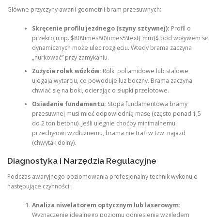
Główne przyczyny awarii geometrii bram przesuwnych:
Skręcenie profilu jezdnego (szyny sztywnej):
Profil o
przekroju np. $80\times80\times5\text{ mm}$ pod wpływem sił
dynamicznych może ulec rozgięciu. Wtedy brama zaczyna
„nurkować” przy zamykaniu.
Zużycie rolek wózków:
Rolki poliamidowe lub stalowe
ulegają wytarciu, co powoduje luz boczny. Brama zaczyna
chwiać się na boki, ocierając o słupki przelotowe.
Osiadanie fundamentu:
Stopa fundamentowa bramy
przesuwnej musi mieć odpowiednią masę (często ponad 1,5
do 2 ton betonu). Jeśli ulegnie choćby minimalnemu
przechyłowi wzdłużnemu, brama nie trafi w tzw. najazd
(chwytak dolny).
Diagnostyka i Narzędzia Regulacyjne
Podczas awaryjnego poziomowania profesjonalny technik wykonuje
następujące czynności:
Analiza niwelatorem optycznym lub laserowym:
Wyznaczenie idealnego poziomu odniesienia względem