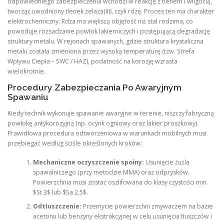
odpowiedniego zabezpieczenia wchodzi w reakcję z tlenem i wilgocią,
tworząc uwodniony tlenek żelaza(III), czyli rdzę. Proces ten ma charakter
elektrochemiczny. Rdza ma większą objętość niż stal rodzima, co
powoduje rozsadzanie powłok lakierniczych i postępującą degradację
struktury metalu. W rejonach spawanych, gdzie struktura krystaliczna
metalu została zmieniona przez wysoką temperaturę (tzw. Strefa
Wpływu Ciepła – SWC / HAZ), podatność na korozję wzrasta
wielokrotnie.
Procedury Zabezpieczania Po Awaryjnym
Spawaniu
Kiedy technik wykonuje spawanie awaryjne w terenie, niszczy fabryczną
powłokę antykorozyjną (np. ocynk ogniowy oraz lakier proszkowy).
Prawidłowa procedura odtworzeniowa w warunkach mobilnych musi
przebiegać według ściśle określonych kroków:
Mechaniczne oczyszczenie spoiny:
Usunięcie żużla
spawalniczego (przy metodzie MMA) oraz odprysków.
Powierzchnia musi zostać oszlifowana do klasy czystości min.
$St 3$ lub $Sa 2,5$.
Odtłuszczenie:
Przemycie powierzchni zmywaczem na bazie
acetonu lub benzyny ekstrakcyjnej w celu usunięcia tłuszczów i