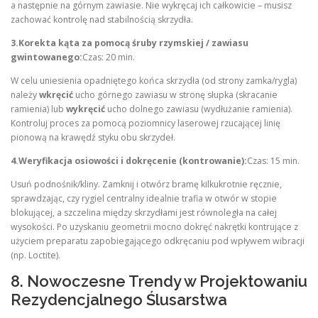
a następnie na górnym zawiasie. Nie wykręcaj ich całkowicie – musisz
zachować kontrolę nad stabilnością skrzydła.
3.Korekta kąta za pomocą śruby rzymskiej / zawiasu
gwintowanego:
Czas: 20 min.
W celu uniesienia opadniętego końca skrzydła (od strony zamka/rygla)
należy
wkręcić
ucho górnego zawiasu w stronę słupka (skracanie
ramienia) lub
wykręcić
ucho dolnego zawiasu (wydłużanie ramienia).
Kontroluj proces za pomocą poziomnicy laserowej rzucającej linię
pionową na krawędź styku obu skrzydeł.
4.Weryfikacja osiowości i dokręcenie (kontrowanie):
Czas: 15 min.
Usuń podnośnik/kliny. Zamknij i otwórz bramę kilkukrotnie ręcznie,
sprawdzając, czy rygiel centralny idealnie trafia w otwór w stopie
blokującej, a szczelina między skrzydłami jest równoległa na całej
wysokości. Po uzyskaniu geometrii mocno dokręć nakrętki kontrujące z
użyciem preparatu zapobiegającego odkręcaniu pod wpływem wibracji
(np. Loctite).
8. Nowoczesne Trendy w Projektowaniu
Rezydencjalnego Ślusarstwa