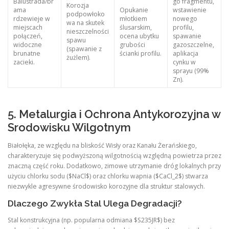
Balustrada/br
go fragmentu,
Korozja
ama
Opukanie
wstawienie
podpowłoko
rdzewieje w
młotkiem
nowego
wa na skutek
miejscach
ślusarskim,
profilu,
nieszczelności
połączeń,
ocena ubytku
spawanie
spawu
widoczne
grubości
gazoszczelne,
(spawanie z
brunatne
ścianki profilu.
aplikacja
żużlem).
zacieki.
cynku w
sprayu (99%
Zn).
5. Metalurgia i Ochrona Antykorozyjna w
Srodowisku Wilgotnym
Białołęka, ze względu na bliskość Wisły oraz Kanału Żerańskiego,
charakteryzuje się podwyższoną wilgotnością względną powietrza przez
znaczną część roku. Dodatkowo, zimowe utrzymanie dróg lokalnych przy
użyciu chlorku sodu ($NaCl$) oraz chlorku wapnia ($CaCl_2$) stwarza
niezwykle agresywne środowisko korozyjne dla struktur stalowych.
Dlaczego Zwykła Stal Ulega Degradacji?
Stal konstrukcyjna (np. popularna odmiana $S235JR$) bez