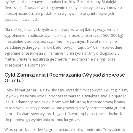
pyłów, a lokalnie nawet namułów i torfów. Z kolei rejony Białołęki
Dworskiej i Choszczówki to głównie tereny piaszczyste i wydmowe o
lepszej nośności, ale podatne na wymywanie przy intensywnych
opadach nawalnych.
Dla ciężkiej bramy skrzydłowej lub przesuwnej (której waga wraz z
wypełnieniem palisadowym lub kutym może przekraczać 500–800 kg)
niestabilne podłoże jest czynnikiem krytycznym. Nawet minimalne
osiadanie jednego z filarów betonowych (rzędu 5–10 mm) powoduje
ogromne przesunięcia sił na ramieniu skrzydła bramy o długości 2,5
metra. Efektem jest utrata geometrii, niedomykanie się rygli oraz
przeciążenie automatyki.
Cykl Zamrażania i Rozmrażania (Wysadzinowość
Gruntu)
Polski klimat generuje zjawisko tzw. wysadzin mrozowych. Grunt gliniasty
i pyłowy, nasycony wodą, podczas zamarzania zwiększa swoją objętość.
Jeśli fundamenty pod słupki bramowe lub stopę fundamentową bramy
przesuwnej zostały posadowione powyżej strefy przemarzania gruntu
(która dla Warszawy wynosi $H_z = 1,0\text{ m}$ p.p.t.), zimą dochodzi
do pionowego wypierania betonu ku górze.
Wiosną, podczas odwilży, grunt osiada nierównomiernie. To właśnie w