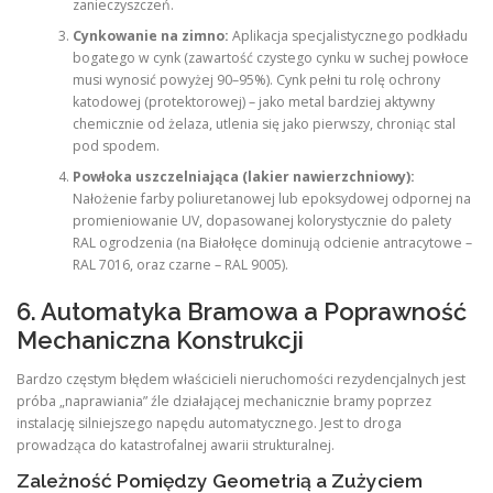
zanieczyszczeń.
Cynkowanie na zimno:
Aplikacja specjalistycznego podkładu
bogatego w cynk (zawartość czystego cynku w suchej powłoce
musi wynosić powyżej 90–95%). Cynk pełni tu rolę ochrony
katodowej (protektorowej) – jako metal bardziej aktywny
chemicznie od żelaza, utlenia się jako pierwszy, chroniąc stal
pod spodem.
Powłoka uszczelniająca (lakier nawierzchniowy):
Nałożenie farby poliuretanowej lub epoksydowej odpornej na
promieniowanie UV, dopasowanej kolorystycznie do palety
RAL ogrodzenia (na Białołęce dominują odcienie antracytowe –
RAL 7016, oraz czarne – RAL 9005).
6. Automatyka Bramowa a Poprawność
Mechaniczna Konstrukcji
Bardzo częstym błędem właścicieli nieruchomości rezydencjalnych jest
próba „naprawiania” źle działającej mechanicznie bramy poprzez
instalację silniejszego napędu automatycznego. Jest to droga
prowadząca do katastrofalnej awarii strukturalnej.
Zależność Pomiędzy Geometrią a Zużyciem