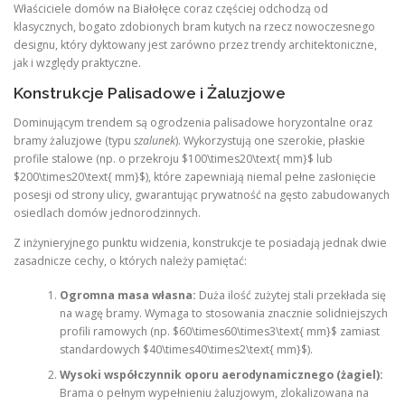
Właściciele domów na Białołęce coraz częściej odchodzą od
klasycznych, bogato zdobionych bram kutych na rzecz nowoczesnego
designu, który dyktowany jest zarówno przez trendy architektoniczne,
jak i względy praktyczne.
Konstrukcje Palisadowe i Żaluzjowe
Dominującym trendem są ogrodzenia palisadowe horyzontalne oraz
bramy żaluzjowe (typu
szalunek
). Wykorzystują one szerokie, płaskie
profile stalowe (np. o przekroju $100\times20\text{ mm}$ lub
$200\times20\text{ mm}$), które zapewniają niemal pełne zasłonięcie
posesji od strony ulicy, gwarantując prywatność na gęsto zabudowanych
osiedlach domów jednorodzinnych.
Z inżynieryjnego punktu widzenia, konstrukcje te posiadają jednak dwie
zasadnicze cechy, o których należy pamiętać:
Ogromna masa własna:
Duża ilość zużytej stali przekłada się
na wagę bramy. Wymaga to stosowania znacznie solidniejszych
profili ramowych (np. $60\times60\times3\text{ mm}$ zamiast
standardowych $40\times40\times2\text{ mm}$).
Wysoki współczynnik oporu aerodynamicznego (żagiel):
Brama o pełnym wypełnieniu żaluzjowym, zlokalizowana na