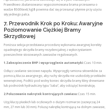
Prawidłowo zbalansowana i wypoziomowana brama przesuwna o
wadze $500\text{ kg}$ powinna dać się przesunąć płynnie przy użyciu
siły jednego palca.
7. Przewodnik Krok po Kroku: Awaryjne
Poziomowanie Ciężkiej Bramy
Skrzydłowej
Poniższa sekcja przedstawia procedurę wykonania awaryjnej korekty
opadniętego skrzydła bramy rezydencjalnej z wykorzystaniem
powszechnie stosowanych zawiasów regulowanych.
1.Zabezpieczenie BHP i wysprzęglenie automatyki:
Czas: 10 min.
Odłącz zasilanie sieciowe napędu. Wysprzęglij ramiona siłowników za
pomocą klucza awaryjnego, aby ruchy skrzydła nie uszkodziły przekładni
wewnętrznej. Podłóż pod wolny koniec skrzydła bramy kliny drewniane
lub podnośnik hydrauliczny typu “żaba”, aby odciążyć konstrukcję.
2.Poluzowanie nakrętek kontrujących zawiasu:
Czas: 15 min.
Użyj kluczy płaskich lub oczkowych o dużym rozmiarze (zazwyczaj 24
mm, 27 mm lub 30 mm). Poluzuj nakrętkę kontrującą na dolnym zawiasie,