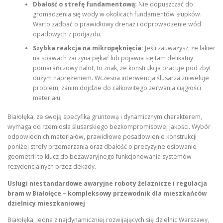
Dbałość o strefę fundamentową:
Nie dopuszczać do
gromadzenia się wody w okolicach fundamentów słupków.
Warto zadbać o prawidłowy drenaż i odprowadzenie wód
opadowych z podjazdu.
Szybka reakcja na mikropęknięcia:
Jeśli zauważysz, że lakier
na spawach zaczyna pękać lub pojawia się tam delikatny
pomarańczowy nalot, to znak, że konstrukcja pracuje pod zbyt
dużym naprężeniem. Wczesna interwencja ślusarza zniweluje
problem, zanim dojdzie do całkowitego zerwania ciągłości
materiału.
Białołęka, ze swoją specyfiką gruntową i dynamicznym charakterem,
wymaga od rzemiosła ślusarskiego bezkompromisowej jakości. Wybór
odpowiednich materiałów, prawidłowe posadowienie konstrukcji
poniżej strefy przemarzania oraz dbałość o precyzyjne osiowanie
geometrii to klucz do bezawaryjnego funkcjonowania systemów
rezydencjalnych przez dekady.
Usługi niestandardowe awaryjne roboty żelaznicze i regulacja
bram w Białołęce – kompleksowy przewodnik dla mieszkańców
dzielnicy mieszkaniowej
Białołęka, jedna z najdynamiczniej rozwijających się dzielnic Warszawy,