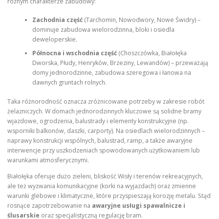
różnym charakterze zabudowy:
Zachodnia część
(Tarchomin, Nowodwory, Nowe Świdry) –
dominuje zabudowa wielorodzinna, bloki i osiedla
deweloperskie.
Północna i wschodnia część
(Choszczówka, Białołęka
Dworska, Płudy, Henryków, Brzeziny, Lewandów) – przeważają
domy jednorodzinne, zabudowa szeregowa i łanowa na
dawnych gruntach rolnych.
Taka różnorodność oznacza zróżnicowane potrzeby w zakresie robót
żelazniczych. W domach jednorodzinnych kluczowe są solidne bramy
wjazdowe, ogrodzenia, balustrady i elementy konstrukcyjne (np.
wsporniki balkonów, daszki, carporty). Na osiedlach wielorodzinnych –
naprawy konstrukcji wspólnych, balustrad, ramp, a także awaryjne
interwencje przy uszkodzeniach spowodowanych użytkowaniem lub
warunkami atmosferycznymi.
Białołęka oferuje dużo zieleni, bliskość Wisły i terenów rekreacyjnych,
ale też wyzwania komunikacyjne (korki na wyjazdach) oraz zmienne
warunki glebowe i klimatyczne, które przyspieszają korozję metalu. Stąd
rosnące zapotrzebowanie na
awaryjne usługi spawalnicze i
ślusarskie
oraz specjalistyczną regulację bram.