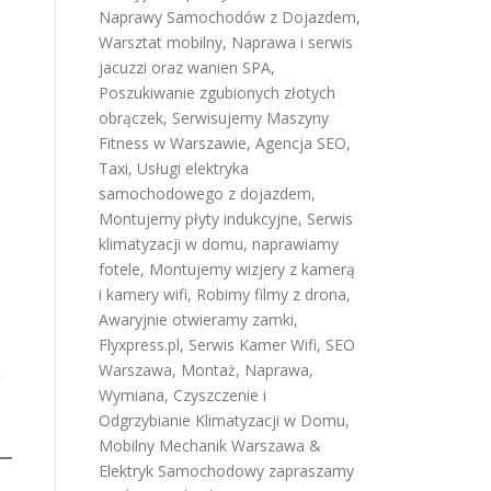
Naprawy Samochodów z Dojazdem
,
Warsztat mobilny
,
Naprawa i serwis
jacuzzi oraz wanien SPA
,
Poszukiwanie zgubionych złotych
obrączek
,
Serwisujemy Maszyny
Fitness w Warszawie
,
Agencja SEO
,
Taxi
,
Usługi elektryka
samochodowego z dojazdem
,
Montujemy płyty indukcyjne
,
Serwis
klimatyzacji w domu
,
naprawiamy
fotele
,
Montujemy wizjery z kamerą
i kamery wifi
,
Robimy filmy z drona
,
Awaryjnie otwieramy zamki
,
Flyxpress.pl
,
Serwis Kamer Wifi
,
SEO
Warszawa
,
Montaż, Naprawa,
t
Wymiana, Czyszczenie i
Odgrzybianie Klimatyzacji w Domu
,
Mobilny Mechanik Warszawa &
Elektryk Samochodowy
zapraszamy