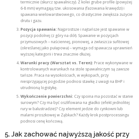
termicznie (skurcz spawalniczy). Z kolei grube profile (powyżej
6-8 mm) wymagają tzw. ukosowania (fazowania krawędzi) i
spawania wielowarstwowego, co drastycznie zwiększa zużycie
drutu i gazu.
Pozycja spawania:
Najprostsze i najtańsze jest spawanie w
pozycji podolnej (z góry na dół). Spawanie w pozycjach
przymusowych – naściennej, pionowej, a zwłaszcza sufitowej
(określanej jako pułapowa) – wymaga od spawacza uprawnień
wyższej kategorii i trwa znacznie dłużej.
Warunki pracy (Warsztat vs. Teren):
Prace wykonywane w
kontrolowanych warunkach na stole spawalniczym są zawsze
tańsze. Praca na wysokościach, w wykopach, przy
niesprzyjającej pogodzie podnosi stawkę z uwagi na BHP i
utrudnioną logistykę.
Wykończenie powierzchni:
Czy spoina ma pozostać w stanie
surowym? Czy ma być oszlifowana na gładko (efekt jednolitej
rury w balustradzie)? Czy element jedzie do cynkowni lub
malarni proszkowej w Ząbkach? Każdy krok postprocessingu
podnosi cenę końcową.
5. Jak zachować najwyższą jakość przy