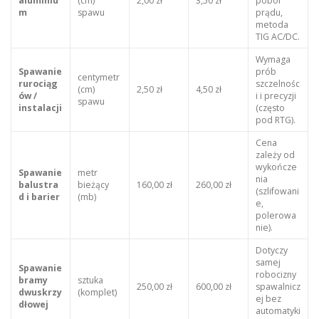
aluminiu
(cm)
2,00 zł
3,50 zł
pobór
m
spawu
prądu,
metoda
TIG AC/DC.
Wymaga
Spawanie
prób
centymetr
rurociąg
szczelnośc
(cm)
2,50 zł
4,50 zł
ów /
i i precyzji
spawu
instalacji
(często
pod RTG).
Cena
zależy od
wykończe
Spawanie
metr
nia
balustra
bieżący
160,00 zł
260,00 zł
(szlifowani
d i barier
(mb)
e,
polerowa
nie).
Dotyczy
samej
Spawanie
robocizny
bramy
sztuka
250,00 zł
600,00 zł
spawalnicz
dwuskrzy
(komplet)
ej bez
dłowej
automatyki