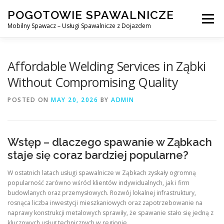
Skip
POGOTOWIE SPAWALNICZE
to
Menu
content
Mobilny Spawacz – Usługi Spawalnicze z Dojazdem
MOBILNY SPAWACZ
WARSZAWA
SPAWACZ
Affordable Welding Services in Ząbki
Without Compromising Quality
SPAWANIE MIG/MAG (GMAW)
NASZE USŁUGI
POSTED ON
MAY 20, 2026
BY
ADMIN
KONTAKT
Wstęp – dlaczego spawanie w Ząbkach
staje się coraz bardziej popularne?
W ostatnich latach usługi spawalnicze w Ząbkach zyskały ogromną
popularność zarówno wśród klientów indywidualnych, jak i firm
budowlanych oraz przemysłowych. Rozwój lokalnej infrastruktury,
rosnąca liczba inwestycji mieszkaniowych oraz zapotrzebowanie na
naprawy konstrukcji metalowych sprawiły, że spawanie stało się jedną z
kluczowych usług technicznych w regionie.