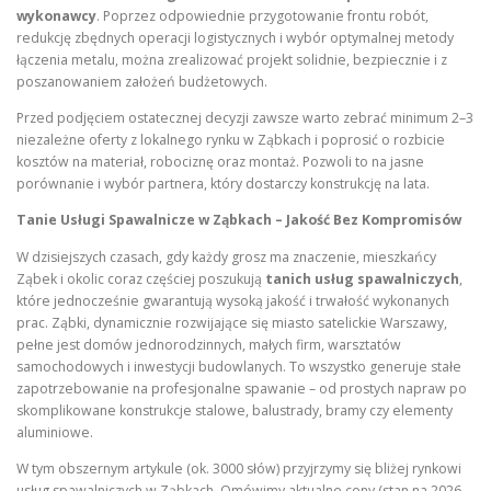
wykonawcy
. Poprzez odpowiednie przygotowanie frontu robót,
redukcję zbędnych operacji logistycznych i wybór optymalnej metody
łączenia metalu, można zrealizować projekt solidnie, bezpiecznie i z
poszanowaniem założeń budżetowych.
Przed podjęciem ostatecznej decyzji zawsze warto zebrać minimum 2–3
niezależne oferty z lokalnego rynku w Ząbkach i poprosić o rozbicie
kosztów na materiał, robociznę oraz montaż. Pozwoli to na jasne
porównanie i wybór partnera, który dostarczy konstrukcję na lata.
Tanie Usługi Spawalnicze w Ząbkach – Jakość Bez Kompromisów
W dzisiejszych czasach, gdy każdy grosz ma znaczenie, mieszkańcy
Ząbek i okolic coraz częściej poszukują
tanich usług spawalniczych
,
które jednocześnie gwarantują wysoką jakość i trwałość wykonanych
prac. Ząbki, dynamicznie rozwijające się miasto satelickie Warszawy,
pełne jest domów jednorodzinnych, małych firm, warsztatów
samochodowych i inwestycji budowlanych. To wszystko generuje stałe
zapotrzebowanie na profesjonalne spawanie – od prostych napraw po
skomplikowane konstrukcje stalowe, balustrady, bramy czy elementy
aluminiowe.
W tym obszernym artykule (ok. 3000 słów) przyjrzymy się bliżej rynkowi
usług spawalniczych w Ząbkach. Omówimy aktualne ceny (stan na 2026