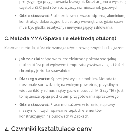
precyzyjnego przygotowania krawędzi. Koszt argonu o wysokiej
czystości (5.0) jest również wyższy niż mieszanek gazowych.
Gdzie stosować:
Stal nierdzewna, kwasoodporna, aluminium,
konstrukcje dekoracyjne, balustrady wewnętrzne, gdzie spaw
musi być gładki, estetyczny i niewymagający szlifowania.
C. Metoda MMA (Spawanie elektrodą otuloną)
Klasyczna metoda, która nie wymaga użycia zewnętrznych butli z gazem.
Jak to działa:
Spoiwem jest elektroda pokryta specjalną
otuliną, która pod wpływem temperatury wytwarza gaz i żużel
chroniący jeziorko spawalnicze.
Dlaczego warto:
Sprzęt jest wysoce mobilny. Metoda ta
doskonale sprawdza się na wolnym powietrzu, przy silnym
wietrze (który zdmuchnąłby gaz w metodach MIG czy TIG). Jest
to najtańsza opcja pod kątem przygotowania sprzętowego.
Gdzie stosować:
Prace montażowe w terenie, naprawy
maszyn rolniczych, spawanie ciężkich elementów
konstrukcyjnych na budowach w Ząbkach.
4. Czynniki kształtujące ceny