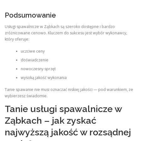
Podsumowanie
Usługi spawalnicze w Ząbkach są szeroko dostępne i bardzo
zróżnicowane cenowo. Kluczem do sukcesu jest wybór wykonawcy,
który oferuje:
uczciwe ceny
doświadczenie
nowoczesny sprzęt
wysoką jakość wykonania
Tanie spawanie nie musi oznaczać niskiej jakości — pod warunkiem, że
wybierzesz świadomie.
Tanie usługi spawalnicze w
Ząbkach – jak zyskać
najwyższą jakość w rozsądnej