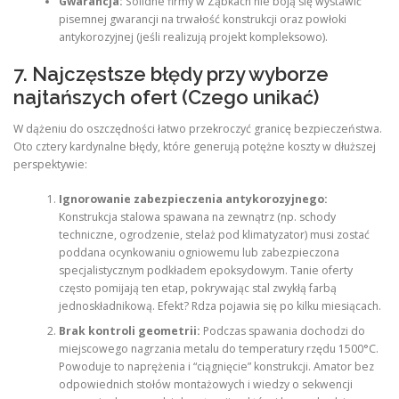
Gwarancja:
Solidne firmy w Ząbkach nie boją się wystawić
pisemnej gwarancji na trwałość konstrukcji oraz powłoki
antykorozyjnej (jeśli realizują projekt kompleksowo).
7. Najczęstsze błędy przy wyborze
najtańszych ofert (Czego unikać)
W dążeniu do oszczędności łatwo przekroczyć granicę bezpieczeństwa.
Oto cztery kardynalne błędy, które generują potężne koszty w dłuższej
perspektywie:
Ignorowanie zabezpieczenia antykorozyjnego:
Konstrukcja stalowa spawana na zewnątrz (np. schody
techniczne, ogrodzenie, stelaż pod klimatyzator) musi zostać
poddana ocynkowaniu ogniowemu lub zabezpieczona
specjalistycznym podkładem epoksydowym. Tanie oferty
często pomijają ten etap, pokrywając stal zwykłą farbą
jednoskładnikową. Efekt? Rdza pojawia się po kilku miesiącach.
Brak kontroli geometrii:
Podczas spawania dochodzi do
miejscowego nagrzania metalu do temperatury rzędu 1500°C.
Powoduje to naprężenia i “ciągnięcie” konstrukcji. Amator bez
odpowiednich stołów montażowych i wiedzy o sekwencji