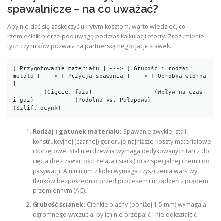
spawalnicze – na co uważać?
Aby nie dać się zaskoczyć ukrytym kosztom, warto wiedzieć, co
rzemieślnik bierze pod uwagę podczas kalkulacji oferty. Zrozumienie
tych czynników pozwala na partnerską negocjację stawek.
[ Przygotowanie materiału ] ---> [ Grubość i rodzaj 
metalu ] ---> [ Pozycja spawania ] ---> [ Obróbka wtórna 
]

         (Cięcie, faza)                  (Wpływ na czas 
i gaz)            (Podolna vs. Pułapowa)          
Rodzaj i gatunek materiału:
Spawanie zwykłej stali
konstrukcyjnej (czarnej) generuje najniższe koszty materiałowe
i sprzętowe. Stal nierdzewna wymaga dedykowanych tarcz do
cięcia (bez zawartości żelaza i siarki) oraz specjalnej chemii do
pasywacji. Aluminium z kolei wymaga czyszczenia warstwy
tlenków bezpośrednio przed procesem i urządzeń z prądem
przemiennym (AC).
Grubość ścianek:
Cienkie blachy (poniżej 1.5 mm) wymagają
ogromnego wyczucia, by ich nie przepalić i nie odkształcić