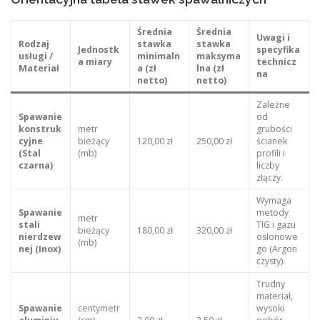
Średnia
Średnia
Uwagi i
Rodzaj
stawka
stawka
Jednostk
specyfika
usługi /
minimaln
maksyma
a miary
technicz
Materiał
a (zł
lna (zł
na
netto)
netto)
Zależne
Spawanie
od
konstruk
metr
grubości
cyjne
bieżący
120,00 zł
250,00 zł
ścianek
(Stal
(mb)
profili i
czarna)
liczby
złączy.
Wymaga
Spawanie
metody
metr
stali
TIG i gazu
bieżący
180,00 zł
320,00 zł
nierdzew
osłonowe
(mb)
nej (Inox)
go (Argon
czysty).
Trudny
materiał,
Spawanie
centymetr
wysoki