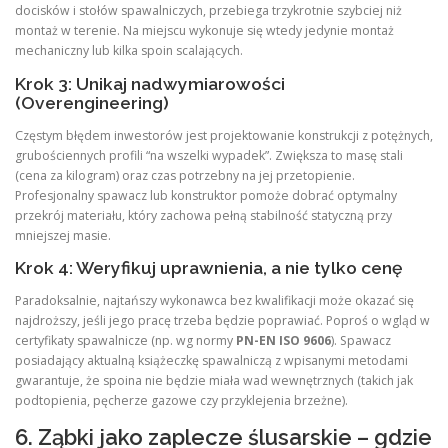
docisków i stołów spawalniczych, przebiega trzykrotnie szybciej niż
montaż w terenie. Na miejscu wykonuje się wtedy jedynie montaż
mechaniczny lub kilka spoin scalających.
Krok 3: Unikaj nadwymiarowości
(Overengineering)
Częstym błędem inwestorów jest projektowanie konstrukcji z potężnych,
grubościennych profili “na wszelki wypadek”. Zwiększa to masę stali
(cena za kilogram) oraz czas potrzebny na jej przetopienie.
Profesjonalny spawacz lub konstruktor pomoże dobrać optymalny
przekrój materiału, który zachowa pełną stabilność statyczną przy
mniejszej masie.
Krok 4: Weryfikuj uprawnienia, a nie tylko cenę
Paradoksalnie, najtańszy wykonawca bez kwalifikacji może okazać się
najdroższy, jeśli jego pracę trzeba będzie poprawiać. Poproś o wgląd w
certyfikaty spawalnicze (np. wg normy
PN-EN ISO 9606
). Spawacz
posiadający aktualną książeczkę spawalniczą z wpisanymi metodami
gwarantuje, że spoina nie będzie miała wad wewnętrznych (takich jak
podtopienia, pęcherze gazowe czy przyklejenia brzeżne).
6. Ząbki jako zaplecze ślusarskie – gdzie