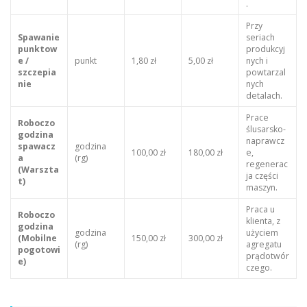
.
Przy
Spawanie
seriach
punktow
produkcyj
e /
punkt
1,80 zł
5,00 zł
nych i
szczepia
powtarzal
nie
nych
detalach.
Prace
Roboczo
ślusarsko-
godzina
naprawcz
spawacz
godzina
100,00 zł
180,00 zł
e,
a
(rg)
regenerac
(Warszta
ja części
t)
maszyn.
Praca u
Roboczo
klienta, z
godzina
godzina
użyciem
(Mobilne
150,00 zł
300,00 zł
(rg)
agregatu
pogotowi
prądotwór
e)
czego.