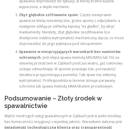
spawania doprowadzi do sytuacji, w której brama będzie
wypaczona, a słupki nierówne.
Zbyt głębokie szlifowanie spoin:
Często niewprawni
spawacze kładą nieestetyczne, grube spoiny z odpryskami, a
następnie szlifują je szlifierką kątową “na gładko”, by ukryć
mankamenty. Niestety, zbyt głębokie zeszlifowanie lica
drastycznie osłabia wytrzymałość mechaniczną złącza, co może
doprowadzić do jego pęknięcia pod obciążeniem.
Spawanie w niesprzyjających warunkach bez namiotów
ochronnych:
Jeśli ekipa spawa metodą MIG/MAG lub TIG na
otwartej przestrzeni w Ząbkach podczas wiatru, gaz osłonowy
zostaje zdmuchnięty. W spoinie powstaje tzw. porowatość
(struktura przypominająca pumeks). Taki spaw ma znikomą
wytrzymałość. Profesjonalista w terenie stosuje parawany
ochronne lub spawa metodą MMA/drutem proszkowym.
Podsumowanie – Złoty środek w
spawalnictwie
Wybór niedrogich usług spawalniczych w Ząbkach jest w pełni możliwy
bez konieczności rezygnacji z wysokiej jakości. Warunkiem sukcesu jest
świadomość technologiczna klienta oraz transparentność