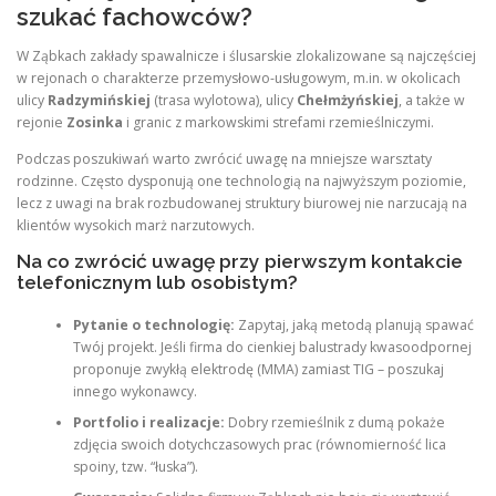
szukać fachowców?
W Ząbkach zakłady spawalnicze i ślusarskie zlokalizowane są najczęściej
w rejonach o charakterze przemysłowo-usługowym, m.in. w okolicach
ulicy
Radzymińskiej
(trasa wylotowa), ulicy
Chełmżyńskiej
, a także w
rejonie
Zosinka
i granic z markowskimi strefami rzemieślniczymi.
Podczas poszukiwań warto zwrócić uwagę na mniejsze warsztaty
rodzinne. Często dysponują one technologią na najwyższym poziomie,
lecz z uwagi na brak rozbudowanej struktury biurowej nie narzucają na
klientów wysokich marż narzutowych.
Na co zwrócić uwagę przy pierwszym kontakcie
telefonicznym lub osobistym?
Pytanie o technologię:
Zapytaj, jaką metodą planują spawać
Twój projekt. Jeśli firma do cienkiej balustrady kwasoodpornej
proponuje zwykłą elektrodę (MMA) zamiast TIG – poszukaj
innego wykonawcy.
Portfolio i realizacje:
Dobry rzemieślnik z dumą pokaże
zdjęcia swoich dotychczasowych prac (równomierność lica
spoiny, tzw. “łuska”).