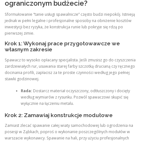
ograniczonym budżecie?
Sformułowanie “tanie usługi spawalnicze” często budzi niepokój. Istnieją
jednak w pełni legalne i profesjonalne sposoby na obniżenie kosztów
inwestycji bez ryzyka, że konstrukcja runie lub pokryje się rdzą po
pierwszej zimie.
Krok 1: Wykonaj prace przygotowawcze we
własnym zakresie
Spawacz to wysoko opłacany specjalista. Jeśli zmusisz go do czyszczenia
zardzewiałych rur, usuwania starej farby szczotką drucianą czy ręcznego
docinania profili, zapłacisz za te proste czynności według jego pełnej
stawki godzinowej.
Rada:
Dostarcz materiał oczyszczony, odtłuszczony i docięty
według wymiarów z rysunku. Pozwól spawaczowi skupić się
wyłącznie na łączeniu metalu.
Krok 2: Zamawiaj konstrukcje modułowe
Zamiast zlecać spawanie całej wiaty samochodowej lub ogrodzenia na
posesji w Ząbkach, poproś o wykonanie poszczególnych modułów w
warszacie wykonawcy. Spawanie na hali, przy użyciu profesjonalnych