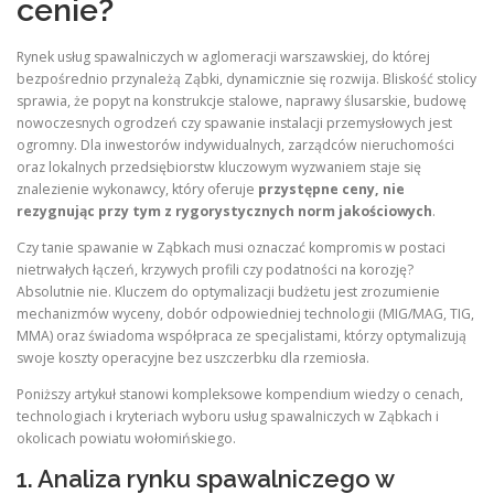
cenie?
Rynek usług spawalniczych w aglomeracji warszawskiej, do której
bezpośrednio przynależą Ząbki, dynamicznie się rozwija. Bliskość stolicy
sprawia, że popyt na konstrukcje stalowe, naprawy ślusarskie, budowę
nowoczesnych ogrodzeń czy spawanie instalacji przemysłowych jest
ogromny. Dla inwestorów indywidualnych, zarządców nieruchomości
oraz lokalnych przedsiębiorstw kluczowym wyzwaniem staje się
znalezienie wykonawcy, który oferuje
przystępne ceny, nie
rezygnując przy tym z rygorystycznych norm jakościowych
.
Czy tanie spawanie w Ząbkach musi oznaczać kompromis w postaci
nietrwałych łączeń, krzywych profili czy podatności na korozję?
Absolutnie nie. Kluczem do optymalizacji budżetu jest zrozumienie
mechanizmów wyceny, dobór odpowiedniej technologii (MIG/MAG, TIG,
MMA) oraz świadoma współpraca ze specjalistami, którzy optymalizują
swoje koszty operacyjne bez uszczerbku dla rzemiosła.
Poniższy artykuł stanowi kompleksowe kompendium wiedzy o cenach,
technologiach i kryteriach wyboru usług spawalniczych w Ząbkach i
okolicach powiatu wołomińskiego.
1. Analiza rynku spawalniczego w