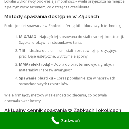
Lokalni wykonawcy podkreślają mobilność – wielu przyjeżdża na miejsce
z pełnym wyposażeniem, co oszczędza czas klienta.
Metody spawania dostępne w Ząbkach
Profesjonalni spawacze w Ząbkach oferują kilka kluczowych technologii:
MIG/MAG
– Najczęściej stosowana do stali czarnej i konstrukcji.
Szybka, efektywna i stosunkowo tania.
TIG
– Idealna do aluminium, stali nierdzewnej i precyzyjnych
prac. Daje estetyczne, wytrzymałe spoiny.
MMA (elektrodą)
– Dobra do prac terenowych, grubych
materiałów i napraw awaryjnych.
Spawanie plastiku
– Coraz popularniejsze w naprawach
samochodowych i zbiorników.
Wiele firm łączy metody w zależności od zlecenia, co pozwala
optymalizować koszty.
Aktualny cennik spawania w Ząbkach i okolicach
(2026)
Zadzwoń
Ceny są orientacyjne i zależą od grubości materiału, dostępności, ilości