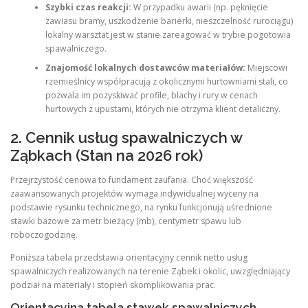
Szybki czas reakcji:
W przypadku awarii (np. pęknięcie
zawiasu bramy, uszkodzenie barierki, nieszczelność rurociągu)
lokalny warsztat jest w stanie zareagować w trybie pogotowia
spawalniczego.
Znajomość lokalnych dostawców materiałów:
Miejscowi
rzemieślnicy współpracują z okolicznymi hurtowniami stali, co
pozwala im pozyskiwać profile, blachy i rury w cenach
hurtowych z upustami, których nie otrzyma klient detaliczny.
2. Cennik usług spawalniczych w
Ząbkach (Stan na 2026 rok)
Przejrzystość cenowa to fundament zaufania. Choć większość
zaawansowanych projektów wymaga indywidualnej wyceny na
podstawie rysunku technicznego, na rynku funkcjonują uśrednione
stawki bazowe za metr bieżący (mb), centymetr spawu lub
roboczogodzinę.
Poniższa tabela przedstawia orientacyjny cennik netto usług
spawalniczych realizowanych na terenie Ząbek i okolic, uwzględniający
podział na materiały i stopień skomplikowania prac.
Orientacyjna tabela stawek spawalniczych