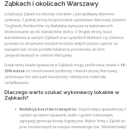
Ząbkach i okolicach Warszawy
Lokalizacja Ząbek ma dwoisty charakter z perspektywy ekonomii
rynkowej. Z jednej strony bezpośrednie sąsiedztwo Warszawy (dzielnic
Targówek, Rembertów czy Białołęka) wymusza na wykonawcach
dostosowanie się do standardów stolicy. Z drugiej strony, baza
warsztatowa w samych Ząbkach oraz sąsiednich Markach czy Zielonce
pozwala na utrzymanie niższych kosztów stałych (niższe czynsze za
wynajem hal, niższe podatki lokalne) w porównaniu do firm
zarejestrowanych w centrum Warszawy.
Dzięki temu lokalni spawacze w Ząbkach mogą zaoferować stawki o
15–
25% niższe
niż renomowane podmioty z lewobrzeżnej Warszawy,
zachowując ten sam park maszynowy i identyczne materiały
certyfikowane.
Dlaczego warto szukać wykonawcy lokalnie w
Ząbkach?
Redukcja kosztów transportu:
Dojazd ekipy spawalniczej z
ciężkim sprzętem (spawarki, butle z gazem osłonowym,
agregaty) generuje koszty logistyczne. Wybór firmy z Ząbek do
prac montażowych na miejscu minimalizuje tzw. “kilometrówkę”.