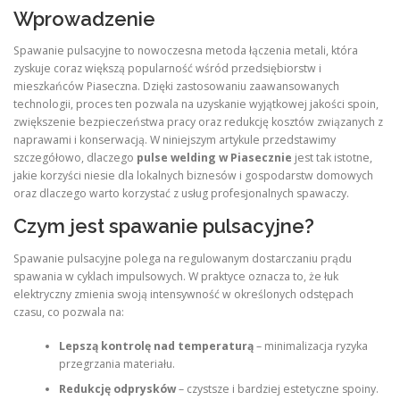
Wprowadzenie
Spawanie pulsacyjne to nowoczesna metoda łączenia metali, która
zyskuje coraz większą popularność wśród przedsiębiorstw i
mieszkańców Piaseczna. Dzięki zastosowaniu zaawansowanych
technologii, proces ten pozwala na uzyskanie wyjątkowej jakości spoin,
zwiększenie bezpieczeństwa pracy oraz redukcję kosztów związanych z
naprawami i konserwacją. W niniejszym artykule przedstawimy
szczegółowo, dlaczego
pulse welding w Piasecznie
jest tak istotne,
jakie korzyści niesie dla lokalnych biznesów i gospodarstw domowych
oraz dlaczego warto korzystać z usług profesjonalnych spawaczy.
Czym jest spawanie pulsacyjne?
Spawanie pulsacyjne polega na regulowanym dostarczaniu prądu
spawania w cyklach impulsowych. W praktyce oznacza to, że łuk
elektryczny zmienia swoją intensywność w określonych odstępach
czasu, co pozwala na:
Lepszą kontrolę nad temperaturą
– minimalizacja ryzyka
przegrzania materiału.
Redukcję odprysków
– czystsze i bardziej estetyczne spoiny.