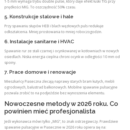
1-5 mm wymaga trybu double pulse, który daje efekt łuski TIG przy
prędkości MIG. To oszczędność 50% czasu.
5. Konstrukcje stalowe i hale
Przy spawaniu słupów HEB i blach węzłowych puls redukuje
odkształcenia. Mniej prostowania to mniej roboczogodzin.
6. Instalacje sanitarne i HVAC
Spawanie rur ze stali czarnej i ocynkowanej w kotłowniach w nowych
osiedlach. Niska energia cieplna chroni ocynk w odległości 10 mm od
spoiny.
7. Prace domowe i renowacje
Mieszkańcy Piaseczna zlecają naprawy starych bram kutych, mebli
ogrodowych, balustrad balkonowych. Mobilne spawanie pulsacyjne
pozwala zrobić to na podjeździe bez wynoszenia elementu.
Nowoczesne metody w 2026 roku. Co
powinien mieć profesjonalista
Jeśli wykonawca mówi tylko „MIG”, to znak ostrzegawczy. Prawdziwe
spawanie pulsacyjne w Piasecznie w 2026 roku opiera się na: