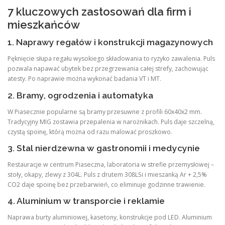
7 kluczowych zastosowań dla firm i
mieszkańców
1. Naprawy regałów i konstrukcji magazynowych
Pęknięcie słupa regału wysokiego składowania to ryzyko zawalenia. Puls
pozwala napawać ubytek bez przegrzewania całej strefy, zachowując
atesty. Po naprawie można wykonać badania VT i MT.
2. Bramy, ogrodzenia i automatyka
W Piasecznie popularne są bramy przesuwne z profili 60x40x2 mm.
Tradycyjny MIG zostawia przepalenia w narożnikach. Puls daje szczelną,
czystą spoinę, którą można od razu malować proszkowo.
3. Stal nierdzewna w gastronomii i medycynie
Restauracje w centrum Piaseczna, laboratoria w strefie przemysłowej –
stoły, okapy, zlewy z 304L. Puls z drutem 308LSi i mieszanką Ar + 2,5%
CO2 daje spoinę bez przebarwień, co eliminuje godzinne trawienie.
4. Aluminium w transporcie i reklamie
Naprawa burty aluminiowej, kasetony, konstrukcje pod LED. Aluminium