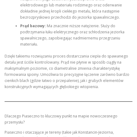
elektrodowego lub materiału rodzimego oraz oderwanie
dokładnie jednej kropli ciekłego metalu, która następnie
bezrozpryskowo przechodzi do jeziorka spawalniczego.
Prąd bazowy:
Ma znacznie niższe natężenie. Służy do
podtrzymania łuku elektrycznego oraz schłodzenia jeziorka
spawalniczego, zapobiegając nadmiernemu przegrzaniu
materiału.
Dzięki takiemu rozwiązaniu proces dostarczania ciepła do spawanego
detalu jest ściśle kontrolowany. Prąd nie płynie w sposób ciągły na
maksymalnym poziomie, co diametralnie zmienia charakterystykę
formowania spoiny. Umożliwia to precyzyjne łączenie zarówno bardzo
cienkich blach (gdzie łatwo o przepalenie), jak i grubych elementów
konstrukcyjnych wymagających głębokiego wtopienia.
Dlaczego Piaseczno to kluczowy punkt na mapie nowoczesnego
przemysłu?
Piaseczno i otaczające je tereny (takie jak Konstancin-Jeziorna,