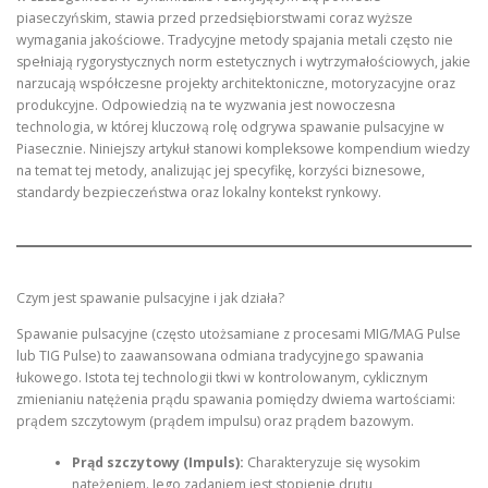
piaseczyńskim, stawia przed przedsiębiorstwami coraz wyższe
wymagania jakościowe. Tradycyjne metody spajania metali często nie
spełniają rygorystycznych norm estetycznych i wytrzymałościowych, jakie
narzucają współczesne projekty architektoniczne, motoryzacyjne oraz
produkcyjne. Odpowiedzią na te wyzwania jest nowoczesna
technologia, w której kluczową rolę odgrywa spawanie pulsacyjne w
Piasecznie. Niniejszy artykuł stanowi kompleksowe kompendium wiedzy
na temat tej metody, analizując jej specyfikę, korzyści biznesowe,
standardy bezpieczeństwa oraz lokalny kontekst rynkowy.
Czym jest spawanie pulsacyjne i jak działa?
Spawanie pulsacyjne (często utożsamiane z procesami MIG/MAG Pulse
lub TIG Pulse) to zaawansowana odmiana tradycyjnego spawania
łukowego. Istota tej technologii tkwi w kontrolowanym, cyklicznym
zmienianiu natężenia prądu spawania pomiędzy dwiema wartościami:
prądem szczytowym (prądem impulsu) oraz prądem bazowym.
Prąd szczytowy (Impuls):
Charakteryzuje się wysokim
natężeniem. Jego zadaniem jest stopienie drutu