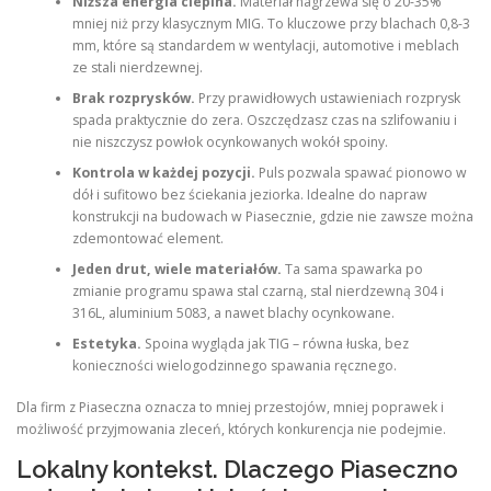
Niższa energia cieplna.
Materiał nagrzewa się o 20-35%
mniej niż przy klasycznym MIG. To kluczowe przy blachach 0,8-3
mm, które są standardem w wentylacji, automotive i meblach
ze stali nierdzewnej.
Brak rozprysków.
Przy prawidłowych ustawieniach rozprysk
spada praktycznie do zera. Oszczędzasz czas na szlifowaniu i
nie niszczysz powłok ocynkowanych wokół spoiny.
Kontrola w każdej pozycji.
Puls pozwala spawać pionowo w
dół i sufitowo bez ściekania jeziorka. Idealne do napraw
konstrukcji na budowach w Piasecznie, gdzie nie zawsze można
zdemontować element.
Jeden drut, wiele materiałów.
Ta sama spawarka po
zmianie programu spawa stal czarną, stal nierdzewną 304 i
316L, aluminium 5083, a nawet blachy ocynkowane.
Estetyka.
Spoina wygląda jak TIG – równa łuska, bez
konieczności wielogodzinnego spawania ręcznego.
Dla firm z Piaseczna oznacza to mniej przestojów, mniej poprawek i
możliwość przyjmowania zleceń, których konkurencja nie podejmie.
Lokalny kontekst. Dlaczego Piaseczno