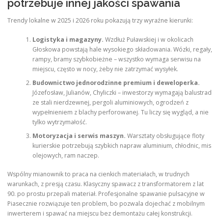
potrzebuje innej jakości spawania
Trendy lokalne w 2025 i 2026 roku pokazują trzy wyraźne kierunki:
Logistyka i magazyny.
Wzdłuż Puławskiej i w okolicach
Głoskowa powstają hale wysokiego składowania. Wózki, regały,
rampy, bramy szybkobieżne – wszystko wymaga serwisu na
miejscu, często w nocy, żeby nie zatrzymać wysyłek.
Budownictwo jednorodzinne premium i deweloperka.
Józefosław, Julianów, Chyliczki – inwestorzy wymagają balustrad
ze stali nierdzewnej, pergoli aluminiowych, ogrodzeń z
wypełnieniem z blachy perforowanej. Tu liczy się wygląd, a nie
tylko wytrzymałość.
Motoryzacja i serwis maszyn.
Warsztaty obsługujące floty
kurierskie potrzebują szybkich napraw aluminium, chłodnic, mis
olejowych, ram naczep.
Wspólny mianownik to praca na cienkich materiałach, w trudnych
warunkach, z presją czasu. Klasyczny spawacz z transformatorem z lat
90. po prostu przepali materiał. Profesjonalne spawanie pulsacyjne w
Piasecznie rozwiązuje ten problem, bo pozwala dojechać z mobilnym
inwerterem i spawać na miejscu bez demontażu całej konstrukcji.