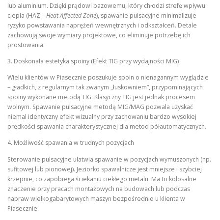
lub aluminium. Dzięki prądowi bazowemu, który chłodzi strefę wpływu
ciepła (HAZ –
Heat Affected Zone
), spawanie pulsacyjne minimalizuje
ryzyko powstawania naprężeń wewnętrznych i odkształceń. Detale
zachowują swoje wymiary projektowe, co eliminuje potrzebę ich
prostowania.
3. Doskonała estetyka spoiny (Efekt TIG przy wydajności MIG)
Wielu klientów w Piasecznie poszukuje spoin o nienagannym wyglądzie
– gładkich, z regularnym tak zwanym „łuskowniem”, przypominających
spoiny wykonane metodą TIG. Klasyczny TIG jest jednak procesem
wolnym. Spawanie pulsacyjne metodą MIG/MAG pozwala uzyskać
niemal identyczny efekt wizualny przy zachowaniu bardzo wysokiej
prędkości spawania charakterystycznej dla metod półautomatycznych.
4. Możliwość spawania w trudnych pozycjach
Sterowanie pulsacyjne ułatwia spawanie w pozycjach wymuszonych (np.
sufitowej lub pionowej). Jeziorko spawalnicze jest mniejsze i szybciej
krzepnie, co zapobiega ściekaniu ciekłego metalu. Ma to kolosalne
znaczenie przy pracach montażowych na budowach lub podczas
napraw wielkogabarytowych maszyn bezpośrednio u klienta w
Piasecznie.