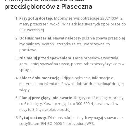
przedsiębiorców z Piaseczna
Przygotuj dostęp.
Mobilny serwis potrzebuje 230V/400V i 2
metry przestrzeni wokół. W halach logistycznych zgłoś prace do
BHP wcześniej.
Odtłuść materiał.
Nawet najlepszy puls nie spawa przez olej
hydrauliczny. Aceton i szczotka ze stali nierdzewnej to
podstawa.
Nie maluj przed spawaniem.
Farba proszkowa wydziela
gazy. Lepiej spawać na czysto, potem zabezpieczyć cynkiem w
sprayu.
Zbierz dokumentację.
Zdjęcia pęknięcia, informacje o
materiale, obciążeniach. Pozwoli dobrać drut i uniknąć drugiej
wizyty.
Planuj przeglądy, nie awarie.
Regały co 12 miesięcy, bramy
co 6 miesięcy. Koszt przeglądu to 300-600 zł, koszt awarii w
nocy to 3-5 tys. zł plus przestój.
Pytaj o atesty.
Dla konstrukcji nośnych wymagaj spawacza z
certyfikatem EN ISO 9606-1 i procedurą WPS.