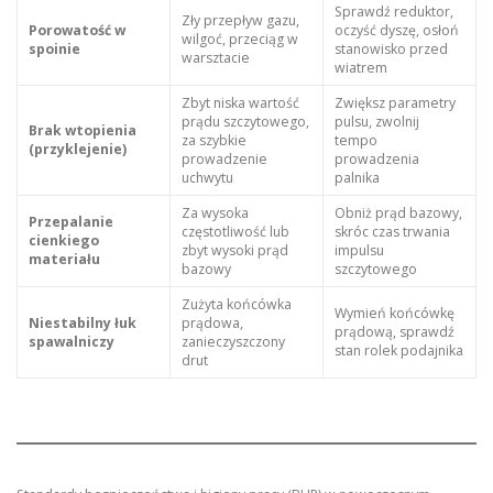
Sprawdź reduktor,
Zły przepływ gazu,
Porowatość w
oczyść dyszę, osłoń
wilgoć, przeciąg w
spoinie
stanowisko przed
warsztacie
wiatrem
Zbyt niska wartość
Zwiększ parametry
prądu szczytowego,
pulsu, zwolnij
Brak wtopienia
za szybkie
tempo
(przyklejenie)
prowadzenie
prowadzenia
uchwytu
palnika
Za wysoka
Obniż prąd bazowy,
Przepalanie
częstotliwość lub
skróc czas trwania
cienkiego
zbyt wysoki prąd
impulsu
materiału
bazowy
szczytowego
Zużyta końcówka
Wymień końcówkę
Niestabilny łuk
prądowa,
prądową, sprawdź
spawalniczy
zanieczyszczony
stan rolek podajnika
drut