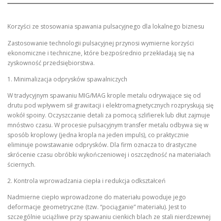
Korzyści ze stosowania spawania pulsacyjnego dla lokalnego biznesu
Zastosowanie technologii pulsacyjnej przynosi wymierne korzyści
ekonomiczne i techniczne, które bezpośrednio przekładają się na
zyskowność przedsiębiorstwa.
1. Minimalizacja odprysków spawalniczych
W tradycyjnym spawaniu MIG/MAG krople metalu odrywające się od
drutu pod wpływem sił grawitacji i elektromagnetycznych rozpryskują się
wokół spoiny. Oczyszczanie detali za pomocą szlifierek lub dłut zajmuje
mnóstwo czasu. W procesie pulsacyjnym transfer metalu odbywa się w
sposób kroplowy (jedna kropla na jeden impuls), co praktycznie
eliminuje powstawanie odprysków. Dla firm oznacza to drastyczne
skrócenie czasu obróbki wykończeniowej i oszczędność na materiałach
ściernych.
2. Kontrola wprowadzania ciepła i redukcja odkształceń
Nadmierne ciepło wprowadzone do materiału powoduje jego
deformacje geometryczne (tzw. “pociąganie” materiału). Jest to
szczególnie uciążliwe przy spawaniu cienkich blach ze stali nierdzewnej