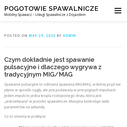
Skip
POGOTOWIE SPAWALNICZE
to
Menu
content
Mobilny Spawacz – Usługi Spawalnicze z Dojazdem
MOBILNY SPAWACZ
WARSZAWA
SPAWACZ
POSTED ON
MAY 29, 2026
BY
ADMIN
SPAWANIE MIG/MAG (GMAW)
NASZE USŁUGI
Czym dokładnie jest spawanie
pulsacyjne i dlaczego wygrywa z
tradycyjnym MIG/MAG
KONTAKT
Spawanie pulsacyjne to odmiana spawania MIG/MAG, w której prąd nie
płynie w sposób ciągły, ale jest podawany w precyzyjnych impulsach.
Jeden impuls to jedna kropla roztopionego drutu, która jest
„wstrzeliwana” w jeziorko spawalnicze. Maszyna kontroluje setki
parametrów na sekundę.
Co to zmienia w praktyce: