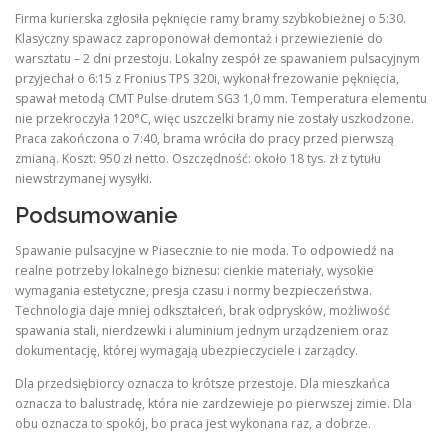
Firma kurierska zgłosiła pęknięcie ramy bramy szybkobieżnej o 5:30.
Klasyczny spawacz zaproponował demontaż i przewiezienie do
warsztatu – 2 dni przestoju. Lokalny zespół ze spawaniem pulsacyjnym
przyjechał o 6:15 z Fronius TPS 320i, wykonał frezowanie pęknięcia,
spawał metodą CMT Pulse drutem SG3 1,0 mm. Temperatura elementu
nie przekroczyła 120°C, więc uszczelki bramy nie zostały uszkodzone.
Praca zakończona o 7:40, brama wróciła do pracy przed pierwszą
zmianą. Koszt: 950 zł netto. Oszczędność: około 18 tys. zł z tytułu
niewstrzymanej wysyłki.
Podsumowanie
Spawanie pulsacyjne w Piasecznie to nie moda. To odpowiedź na
realne potrzeby lokalnego biznesu: cienkie materiały, wysokie
wymagania estetyczne, presja czasu i normy bezpieczeństwa.
Technologia daje mniej odkształceń, brak odprysków, możliwość
spawania stali, nierdzewki i aluminium jednym urządzeniem oraz
dokumentację, której wymagają ubezpieczyciele i zarządcy.
Dla przedsiębiorcy oznacza to krótsze przestoje. Dla mieszkańca
oznacza to balustradę, która nie zardzewieje po pierwszej zimie. Dla
obu oznacza to spokój, bo praca jest wykonana raz, a dobrze.