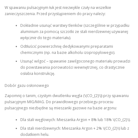
W spawaniu pulsacyjnym łuk jest niezwykle czuły na wszelkie
zanieczyszczenia. Przed przystąpieniem do pracy należy:
Dokładnie usunąć warstwy tlenków (szczególnie w przypadku
aluminium za pomocą szczotki ze stali nierdzewnej używanej
wyłącznie
do tego materiału).
Odtłuścić powierzchnię dedykowanymi preparatami
chemicznymi (np. na bazie alkoholu izopropylowego).
Usunąć wilgoć – spawanie zawilgoconego materiału prowadzi
do powstawania porowatości wewnętrznej, co drastycznie
osłabia konstrukcję.
Dobór gazu osłonowego
Zapomnij o tanim, czystym dwutlenku węgla (\(CO_{2}\)) przy spawaniu
pulsacyjnym MIG/MAG. Do prawidłowego przebiegu procesu
pulsacyjnego niezbędne są mieszanki gazowe na bazie argonu:
Dla stali węglowych: Mieszanka Argon + 8% lub 18% \(CO_{2}\).
Dla stali nierdzewnych: Mieszanka Argon + 2% \(CO_{2}\) lub z
dodatkiem helu.