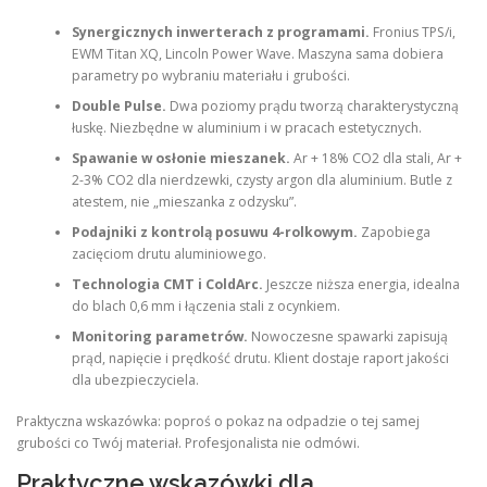
Synergicznych inwerterach z programami.
Fronius TPS/i,
EWM Titan XQ, Lincoln Power Wave. Maszyna sama dobiera
parametry po wybraniu materiału i grubości.
Double Pulse.
Dwa poziomy prądu tworzą charakterystyczną
łuskę. Niezbędne w aluminium i w pracach estetycznych.
Spawanie w osłonie mieszanek.
Ar + 18% CO2 dla stali, Ar +
2-3% CO2 dla nierdzewki, czysty argon dla aluminium. Butle z
atestem, nie „mieszanka z odzysku”.
Podajniki z kontrolą posuwu 4-rolkowym.
Zapobiega
zacięciom drutu aluminiowego.
Technologia CMT i ColdArc.
Jeszcze niższa energia, idealna
do blach 0,6 mm i łączenia stali z ocynkiem.
Monitoring parametrów.
Nowoczesne spawarki zapisują
prąd, napięcie i prędkość drutu. Klient dostaje raport jakości
dla ubezpieczyciela.
Praktyczna wskazówka: poproś o pokaz na odpadzie o tej samej
grubości co Twój materiał. Profesjonalista nie odmówi.
Praktyczne wskazówki dla