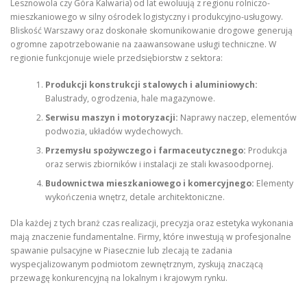
Lesznowola czy Góra Kalwaria) od lat ewoluują z regionu rolniczo-
mieszkaniowego w silny ośrodek logistyczny i produkcyjno-usługowy.
Bliskość Warszawy oraz doskonałe skomunikowanie drogowe generują
ogromne zapotrzebowanie na zaawansowane usługi techniczne. W
regionie funkcjonuje wiele przedsiębiorstw z sektora:
Produkcji konstrukcji stalowych i aluminiowych:
Balustrady, ogrodzenia, hale magazynowe.
Serwisu maszyn i motoryzacji:
Naprawy naczep, elementów
podwozia, układów wydechowych.
Przemysłu spożywczego i farmaceutycznego:
Produkcja
oraz serwis zbiorników i instalacji ze stali kwasoodpornej.
Budownictwa mieszkaniowego i komercyjnego:
Elementy
wykończenia wnętrz, detale architektoniczne.
Dla każdej z tych branż czas realizacji, precyzja oraz estetyka wykonania
mają znaczenie fundamentalne. Firmy, które inwestują w profesjonalne
spawanie pulsacyjne w Piasecznie lub zlecają te zadania
wyspecjalizowanym podmiotom zewnętrznym, zyskują znaczącą
przewagę konkurencyjną na lokalnym i krajowym rynku.