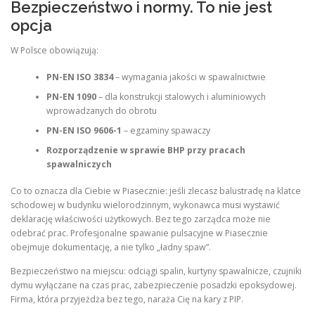
Bezpieczeństwo i normy. To nie jest
opcja
W Polsce obowiązują:
PN-EN ISO 3834
– wymagania jakości w spawalnictwie
PN-EN 1090
– dla konstrukcji stalowych i aluminiowych
wprowadzanych do obrotu
PN-EN ISO 9606-1
– egzaminy spawaczy
Rozporządzenie w sprawie BHP przy pracach
spawalniczych
Co to oznacza dla Ciebie w Piasecznie: jeśli zlecasz balustradę na klatce
schodowej w budynku wielorodzinnym, wykonawca musi wystawić
deklarację właściwości użytkowych. Bez tego zarządca może nie
odebrać prac. Profesjonalne spawanie pulsacyjne w Piasecznie
obejmuje dokumentację, a nie tylko „ładny spaw”.
Bezpieczeństwo na miejscu: odciągi spalin, kurtyny spawalnicze, czujniki
dymu wyłączane na czas prac, zabezpieczenie posadzki epoksydowej.
Firma, która przyjeżdża bez tego, naraża Cię na kary z PIP.