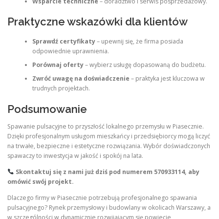
Wsparcie techniczne
– doradztwo i serwis posprzedażowy.
Praktyczne wskazówki dla klientów
Sprawdź certyfikaty
– upewnij się, że firma posiada
odpowiednie uprawnienia.
Porównaj oferty
– wybierz usługę dopasowaną do budżetu.
Zwróć uwagę na doświadczenie
– praktyka jest kluczowa w
trudnych projektach.
Podsumowanie
Spawanie pulsacyjne to przyszłość lokalnego przemysłu w Piasecznie.
Dzięki profesjonalnym usługom mieszkańcy i przedsiębiorcy mogą liczyć
na trwałe, bezpieczne i estetyczne rozwiązania. Wybór doświadczonych
spawaczy to inwestycja w jakość i spokój na lata.
Skontaktuj się z nami już dziś pod numerem
570933114
, aby
omówić swój projekt.
Dlaczego firmy w Piasecznie potrzebują profesjonalnego spawania
pulsacyjnego? Rynek przemysłowy i budowlany w okolicach Warszawy, a
w szczególności w dynamicznie rozwijającym się powiecie