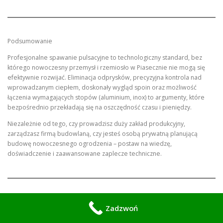
Podsumowanie
Profesjonalne spawanie pulsacyjne to technologiczny standard, bez
którego nowoczesny przemysł i rzemiosło w Piasecznie nie mogą się
efektywnie rozwijać. Eliminacja odprysków, precyzyjna kontrola nad
wprowadzanym ciepłem, doskonały wygląd spoin oraz możliwość
łączenia wymagających stopów (aluminium, inox) to argumenty, które
bezpośrednio przekładają się na oszczędność czasu i pieniędzy.
Niezależnie od tego, czy prowadzisz duży zakład produkcyjny,
zarządzasz firmą budowlaną, czy jesteś osobą prywatną planującą
budowę nowoczesnego ogrodzenia – postaw na wiedzę,
doświadczenie i zaawansowane zaplecze techniczne.
Chcesz dowiedzieć się, jak technologia spawania pulsacyjnego może
Zadzwoń
usprawnić Twój proces produkcyjny lub zapewnić najwyższą trwałość
Twojego projektu? Skontaktuj się z nami już dziś pod numerem