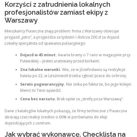
Korzyści z zatrudnienia lokalnych
profesjonalistów zamiast ekipy z
Warszawy
Mieszkańcy Piaseczna znają problem: firma z Warszawy obiecuje
przyjazd „jutro”, a przyjeżdża za tydzień i dolicza 200 zł za dojazd.
Lokalny specjalista od spawania pulsacyjnego:
Dojazd w 45 minut.
Awaria bramy o 7 rano w magazynie przy
Puławskiej – jesteś uratowany przed korkami.
Zna lokalne warunki.
Wie, że w Józefosławiu są restrykcje
hałasu po 22, w Lesznowoli trzeba zgłosić prace do ochrony.
Serwis pogwarancyjny.
Nie znika po fakturze, bo jego kolejni
klienci to Twoi sąsiedzi.
Cena bez narzutu.
Brak opłat za „strefę poza Warszawą”.
Dane z katalogów lokalnych pokazują, że firmy techniczne z Piaseczna
skracają czas reakcji średnio o 60% w porównaniu do ekip
dojeżdżających z centrum.
Jak wybrać wykonawcę. Checklista na