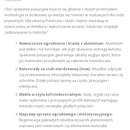
Choć spawanie pulsacyjne kojarzy się głównie z dużym przemysłem,
technologia ta doskonale sprawdza się również w realizacjach dla osób
prywatnych. Mieszkańcy Piaseczna i okolic chętnie inwestują w
nowoczesną architekturę i wykończenie posesji. Gdzie tam znajduje
zastosowanie ta metoda?
Nowoczesne ogrodzenia i bramy z aluminium:
Aluminium
jest lekkie i nie koroduje, ale jego spawanie wymaga kunsztu.
Spawanie pulsacyjne gwarantuje idealny wygląd spoin, które
po malowaniu proszkowym są całkowicie niewidoczne.
Balustrady ze stali nierdzewnej (Inox):
Wszelkie odpryski
czy przebarwienia zniszczyłyby luksusowy charakter tarasu czy
schodów. Dzięki pulsacji spoiny są czyste, precyzyjne i
estetyczne.
Meble w stylu loft/industrialnym:
Stoły, regały czy ramy
luster wykonane z precyzyjnych profili stalowych wymagają
niewidocznych, niezwykle gładkich połączeń.
Naprawy sprzętu ogrodowego i motoryzacyjnego:
Regeneracja pękniętych obudów kosiarek aluminiowych,
naprawa ram rowerowych czy elementów motocykli.