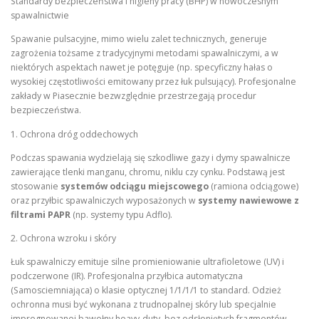
Standardy bezpieczeństwa i higieny pracy (BHP) w nowoczesnym
spawalnictwie
Spawanie pulsacyjne, mimo wielu zalet technicznych, generuje
zagrożenia tożsame z tradycyjnymi metodami spawalniczymi, a w
niektórych aspektach nawet je potęguje (np. specyficzny hałas o
wysokiej częstotliwości emitowany przez łuk pulsujący). Profesjonalne
zakłady w Piasecznie bezwzględnie przestrzegają procedur
bezpieczeństwa.
1. Ochrona dróg oddechowych
Podczas spawania wydzielają się szkodliwe gazy i dymy spawalnicze
zawierające tlenki manganu, chromu, niklu czy cynku. Podstawą jest
stosowanie
systemów odciągu miejscowego
(ramiona odciągowe)
oraz przyłbic spawalniczych wyposażonych w
systemy nawiewowe z
filtrami PAPR
(np. systemy typu Adflo).
2. Ochrona wzroku i skóry
Łuk spawalniczy emituje silne promieniowanie ultrafioletowe (UV) i
podczerwone (IR). Profesjonalna przyłbica automatyczna
(Samosciemniająca) o klasie optycznej 1/1/1/1 to standard. Odzież
ochronna musi być wykonana z trudnopalnej skóry lub specjalnie
impregnowanej bawełny heavy-duty, bez odsłoniętych fragmentów