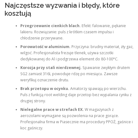
Najczęstsze wyzwania i błędy, które
kosztują
Przegrzewanie cienkich blach.
Efekt: falowanie, pękanie
lakieru. Rozwiązanie: puls z krótkim czasem impulsu i
chłodzenie przerywane.
Porowatość w aluminium.
Przyczyna: brudny materiał, zły gaz,
wilgoć. Profesjonalista frezuje tlenek, używa szczotki
dedykowanej do Al i podgrzewa element do 80-100°C.
Korozja przy stali nierdzewnej.
Spawanie zwykłym drutem
SG2 zamiast 316L powoduje rdzę po miesiącu. Zawsze
weryfikuj oznaczenie drutu.
Brak przetopu w ocynku.
Amatorzy spawają po wierzchu.
Puls z funkcją root welding daje przetop bez wypalania cynku z
drugiej strony.
Nielegalne prace w strefach EX.
W magazynach z
aerozolami wymagane są pozwolenia na prace gorące.
Profesjonalna firma w Piasecznie ma procedury PPOŻ, gaśnice i
koc gaśniczy.