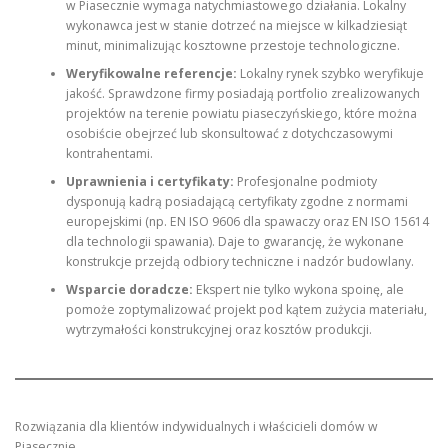
w Piasecznie wymaga natychmiastowego działania. Lokalny
wykonawca jest w stanie dotrzeć na miejsce w kilkadziesiąt
minut, minimalizując kosztowne przestoje technologiczne.
Weryfikowalne referencje:
Lokalny rynek szybko weryfikuje
jakość. Sprawdzone firmy posiadają portfolio zrealizowanych
projektów na terenie powiatu piaseczyńskiego, które można
osobiście obejrzeć lub skonsultować z dotychczasowymi
kontrahentami.
Uprawnienia i certyfikaty:
Profesjonalne podmioty
dysponują kadrą posiadającą certyfikaty zgodne z normami
europejskimi (np. EN ISO 9606 dla spawaczy oraz EN ISO 15614
dla technologii spawania). Daje to gwarancję, że wykonane
konstrukcje przejdą odbiory techniczne i nadzór budowlany.
Wsparcie doradcze:
Ekspert nie tylko wykona spoinę, ale
pomoże zoptymalizować projekt pod kątem zużycia materiału,
wytrzymałości konstrukcyjnej oraz kosztów produkcji.
Rozwiązania dla klientów indywidualnych i właścicieli domów w
Piasecznie