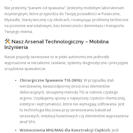
Nie jesteśmy “panami od spawania”. Jesteśmy mobilnym laboratorium
inżynieryjnym, które przyjeżdża do Twojej posiadłości w Piasecznie,
Mysiadle, Starej Iwicznej czy okolicach, rozwiązując problemy techniczne
na poziomie warsztatowym, bez konieczności demontażu i transportu
Twojego mienia.
Nasz Arsenał Technologiczny – Mobilna
Inżynieria
Nasze pojazdy serwisowe to w pełni autonomiczne jednostki
wyposażone w niezależne zasilanie, systemy diagnostyczne i precyzyjne
urządzenia spawalnicze.
Chirurgiczne Spawanie TIG (WIG):
W przypadku stali
nierdzewnej, kwasoodpornej (inox) oraz elementów
dekoracyjnych, stosujemy metodę TIG w osłonie czystego
argonu. Uzyskujemy spoiny o najwyższej czystości chemicznej,
estetyce i wytrzymałości, które nie wymagają szlifowania. Jest
to technologia kluczowa przy serwisowaniu balustrad
tarasowych, instalacji basenowych czy elementów wyposażenia
stref SPA.
Wzmocnienia MIG/MAG dla Konstrukcji Ciężkich:
Jeśli