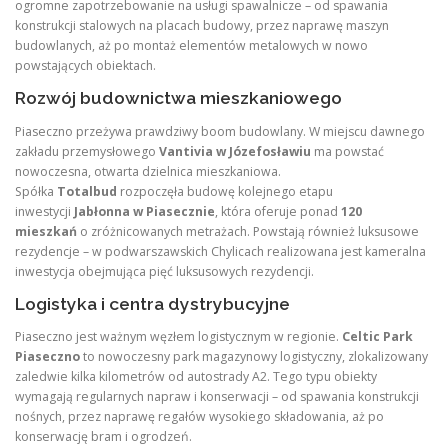
ogromne zapotrzebowanie na usługi spawalnicze – od spawania
konstrukcji stalowych na placach budowy, przez naprawę maszyn
budowlanych, aż po montaż elementów metalowych w nowo
powstających obiektach.
Rozwój budownictwa mieszkaniowego
Piaseczno przeżywa prawdziwy boom budowlany. W miejscu dawnego
zakładu przemysłowego
Vantivia w Józefosławiu
ma powstać
nowoczesna, otwarta dzielnica mieszkaniowa.
Spółka
Totalbud
rozpoczęła budowę kolejnego etapu
inwestycji
Jabłonna w Piasecznie
, która oferuje ponad
120
mieszkań
o zróżnicowanych metrażach. Powstają również luksusowe
rezydencje – w podwarszawskich Chylicach realizowana jest kameralna
inwestycja obejmująca pięć luksusowych rezydencji.
Logistyka i centra dystrybucyjne
Piaseczno jest ważnym węzłem logistycznym w regionie.
Celtic Park
Piaseczno
to nowoczesny park magazynowy logistyczny, zlokalizowany
zaledwie kilka kilometrów od autostrady A2. Tego typu obiekty
wymagają regularnych napraw i konserwacji – od spawania konstrukcji
nośnych, przez naprawę regałów wysokiego składowania, aż po
konserwację bram i ogrodzeń.