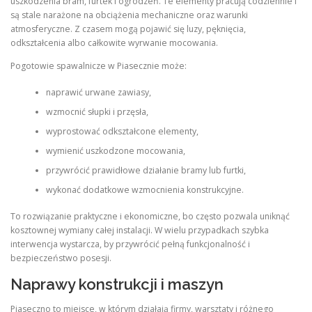
uszkodzenia bram, furtek i ogrodzeń. Te elementy pracują codziennie i
są stale narażone na obciążenia mechaniczne oraz warunki
atmosferyczne. Z czasem mogą pojawić się luzy, pęknięcia,
odkształcenia albo całkowite wyrwanie mocowania.
Pogotowie spawalnicze w Piasecznie może:
naprawić urwane zawiasy,
wzmocnić słupki i przęsła,
wyprostować odkształcone elementy,
wymienić uszkodzone mocowania,
przywrócić prawidłowe działanie bramy lub furtki,
wykonać dodatkowe wzmocnienia konstrukcyjne.
To rozwiązanie praktyczne i ekonomiczne, bo często pozwala uniknąć
kosztownej wymiany całej instalacji. W wielu przypadkach szybka
interwencja wystarcza, by przywrócić pełną funkcjonalność i
bezpieczeństwo posesji.
Naprawy konstrukcji i maszyn
Piaseczno to miejsce, w którym działają firmy, warsztaty i różnego