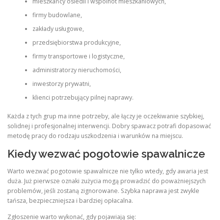
mieszkańcy osiedli i wspólnot mieszkaniowych,
firmy budowlane,
zakłady usługowe,
przedsiębiorstwa produkcyjne,
firmy transportowe i logistyczne,
administratorzy nieruchomości,
inwestorzy prywatni,
klienci potrzebujący pilnej naprawy.
Każda z tych grup ma inne potrzeby, ale łączy je oczekiwanie szybkiej,
solidnej i profesjonalnej interwencji. Dobry spawacz potrafi dopasować
metodę pracy do rodzaju uszkodzenia i warunków na miejscu.
Kiedy wezwać pogotowie spawalnicze
Warto wezwać pogotowie spawalnicze nie tylko wtedy, gdy awaria jest
duża. Już pierwsze oznaki zużycia mogą prowadzić do poważniejszych
problemów, jeśli zostaną zignorowane. Szybka naprawa jest zwykle
tańsza, bezpieczniejsza i bardziej opłacalna.
Zgłoszenie warto wykonać, gdy pojawiają się: