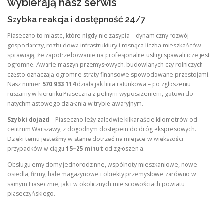
wybierają nasz serwis
Szybka reakcja i dostępność 24/7
Piaseczno to miasto, które nigdy nie zasypia – dynamiczny rozwój
gospodarczy, rozbudowa infrastruktury i rosnąca liczba mieszkańców
sprawiają, że zapotrzebowanie na profesjonalne usługi spawalnicze jest
ogromne. Awarie maszyn przemysłowych, budowlanych czy rolniczych
często oznaczają ogromne straty finansowe spowodowane przestojami.
Nasz numer
570 933 114
działa jak linia ratunkowa – po zgłoszeniu
ruszamy w kierunku Piaseczna z pełnym wyposażeniem, gotowi do
natychmiastowego działania w trybie awaryjnym
.
Szybki dojazd
– Piaseczno leży zaledwie kilkanaście kilometrów od
centrum Warszawy, z dogodnym dostępem do dróg ekspresowych.
Dzięki temu jesteśmy w stanie dotrzeć na miejsce w większości
przypadków w ciągu
15–25 minut
od zgłoszenia.
Obsługujemy domy jednorodzinne, wspólnoty mieszkaniowe, nowe
osiedla, firmy, hale magazynowe i obiekty przemysłowe zarówno w
samym Piasecznie, jak i w okolicznych miejscowościach powiatu
piaseczyńskiego.