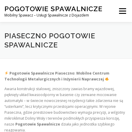
Skip
POGOTOWIE SPAWALNICZE
to
Menu
content
Mobilny Spawacz – Usługi Spawalnicze z Dojazdem
MOBILNY SPAWACZ
WARSZAWA
SPAWACZ
PIASECZNO POGOTOWIE
SPAWALNICZE
SPAWANIE MIG/MAG (GMAW)
NASZE USŁUGI
Pogotowie Spawalnicze Piaseczno: Mobilne Centrum
KONTAKT
Technologii Metalurgicznych i Inżynierii Naprawczej
Awaria konstrukcji stalowej, zniszczony zawias bramy wjazdowej,
pęknięty układ kwasoodporny w basenie czy zerwane mocowanie
automatyki – w świecie nowoczesnej rezydencji takie zdarzenia nie są
“usterkami”, lecz krytycznymi przestojami operacyjnymi. W rejonie
Piaseczna, gdzie prestiżowe budownictwo wymaga precyzji, a wilgotny
mikroklimat Doliny Wisły i terenów podmokłych przyspiesza korozję,
nasze
Pogotowie Spawalnicze
działa jako jednostka szybkiego
reagowania.