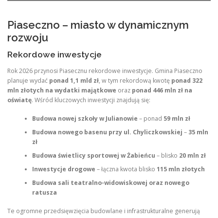
Piaseczno – miasto w dynamicznym
rozwoju
Rekordowe inwestycje
Rok 2026 przynosi Piasecznu rekordowe inwestycje. Gmina Piaseczno
planuje wydać
ponad 1,1 mld zł
, w tym rekordową kwotę
ponad 322
mln złotych na wydatki majątkowe
oraz
ponad 446 mln zł na
oświatę
. Wśród kluczowych inwestycji znajdują się:
Budowa nowej szkoły w Julianowie
– ponad
59 mln zł
Budowa nowego basenu przy ul. Chyliczkowskiej
–
35 mln
zł
Budowa świetlicy sportowej w Żabieńcu
– blisko
20 mln zł
Inwestycje drogowe
– łączna kwota blisko
115 mln złotych
Budowa sali teatralno-widowiskowej oraz nowego
ratusza
Te ogromne przedsięwzięcia budowlane i infrastrukturalne generują