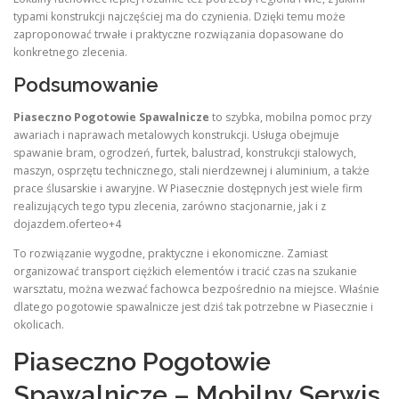
typami konstrukcji najczęściej ma do czynienia. Dzięki temu może
zaproponować trwałe i praktyczne rozwiązania dopasowane do
konkretnego zlecenia.
Podsumowanie
Piaseczno Pogotowie Spawalnicze
to szybka, mobilna pomoc przy
awariach i naprawach metalowych konstrukcji. Usługa obejmuje
spawanie bram, ogrodzeń, furtek, balustrad, konstrukcji stalowych,
maszyn, osprzętu technicznego, stali nierdzewnej i aluminium, a także
prace ślusarskie i awaryjne. W Piasecznie dostępnych jest wiele firm
realizujących tego typu zlecenia, zarówno stacjonarnie, jak i z
dojazdem.oferteo+4
To rozwiązanie wygodne, praktyczne i ekonomiczne. Zamiast
organizować transport ciężkich elementów i tracić czas na szukanie
warsztatu, można wezwać fachowca bezpośrednio na miejsce. Właśnie
dlatego pogotowie spawalnicze jest dziś tak potrzebne w Piasecznie i
okolicach.
Piaseczno Pogotowie
Spawalnicze – Mobilny Serwis