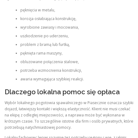
pęknięcia w metalu,
korozja osłabiająca konstrukcję,
wyrobione zawiasy i mocowania,
uszkodzenie po uderzeniu,
problem z bramą lub furtką,
pęknięta rama maszyny,
obluzowane połączenia stalowe,
potrzeba wzmocnienia konstrukcji,
awaria wymagająca szybkiej reakcji.
Dlaczego lokalna pomoc się opłaca
Wybór lokalnego pogotowia spawalniczego w Piasecznie oznacza szybki
dojazd, łatwiejszy kontakt i większą elastyczność. Klient nie musi czekać
na ekipę z odległej miejscowości, a naprawa może być wykonana w
krótszym czasie. To szczególnie istotne dla firm i osób prywatnych, które
potrzebują natychmiastowej pomocy.
Lokalny fachowiec lepiej rozumie też potrzeby regionu i wie, z jakimi