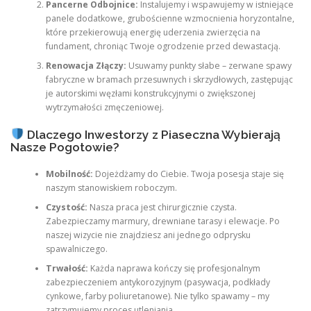
Pancerne Odbojnice:
Instalujemy i wspawujemy w istniejące
panele dodatkowe, grubościenne wzmocnienia horyzontalne,
które przekierowują energię uderzenia zwierzęcia na
fundament, chroniąc Twoje ogrodzenie przed dewastacją.
Renowacja Złączy:
Usuwamy punkty słabe – zerwane spawy
fabryczne w bramach przesuwnych i skrzydłowych, zastępując
je autorskimi węzłami konstrukcyjnymi o zwiększonej
wytrzymałości zmęczeniowej.
Dlaczego Inwestorzy z Piaseczna Wybierają
Nasze Pogotowie?
Mobilność:
Dojeżdżamy do Ciebie. Twoja posesja staje się
naszym stanowiskiem roboczym.
Czystość:
Nasza praca jest chirurgicznie czysta.
Zabezpieczamy marmury, drewniane tarasy i elewacje. Po
naszej wizycie nie znajdziesz ani jednego odprysku
spawalniczego.
Trwałość:
Każda naprawa kończy się profesjonalnym
zabezpieczeniem antykorozyjnym (pasywacja, podkłady
cynkowe, farby poliuretanowe). Nie tylko spawamy – my
zatrzymujemy proces utleniania.