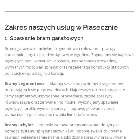
Zakres naszych usług w Piasecznie
1. Spawanie bram garażowych
Bramy garażowe – uchylne, segmentowe i rolowane – pracują
codziennie, często kilkadziesiąt razy w tygodniu. Zajmujemy się naprawą
pękniętych ram i konstrukcji nośnych, uszkodzonych prowadnic,
wyrwanych mocowań sprężyn oraz regeneracją konstrukcji stalowych
po latach eksploatacji lub korozji
.
Bramy segmentowe
– składają się z kilku poziomych segmentów
poruszających się po prowadnicach. Najczęstsze usterki to pęknięte
ramy segmentów, uszkodzone prowadnice, zużyte sprężyny
równoważące oraz zerwane linki nośne. Wykonujemy spawanie
pękniętych profili, wymianę sprężyn, naprawę prowadnic oraz
wzmacnianie punktów mocowania linek i łańcuchów.
Bramy uchylne
– jednoskrzydłowe bramy unoszone do góry za
pomocą systemu sprężyn i siłowników. Typowe awarie to urwane
zawiasy, pęknięte ramię nośne, uszkodzone sprężyny oraz wyrwane