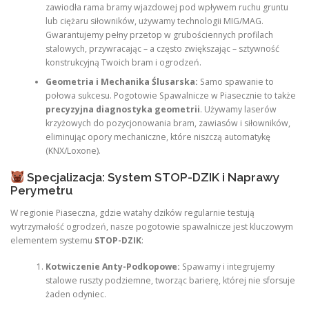
zawiodła rama bramy wjazdowej pod wpływem ruchu gruntu
lub ciężaru siłowników, używamy technologii MIG/MAG.
Gwarantujemy pełny przetop w grubościennych profilach
stalowych, przywracając – a często zwiększając – sztywność
konstrukcyjną Twoich bram i ogrodzeń.
Geometria i Mechanika Ślusarska:
Samo spawanie to
połowa sukcesu. Pogotowie Spawalnicze w Piasecznie to także
precyzyjna diagnostyka geometrii
. Używamy laserów
krzyżowych do pozycjonowania bram, zawiasów i siłowników,
eliminując opory mechaniczne, które niszczą automatykę
(KNX/Loxone).
Specjalizacja: System STOP-DZIK i Naprawy
Perymetru
W regionie Piaseczna, gdzie watahy dzików regularnie testują
wytrzymałość ogrodzeń, nasze pogotowie spawalnicze jest kluczowym
elementem systemu
STOP-DZIK
:
Kotwiczenie Anty-Podkopowe:
Spawamy i integrujemy
stalowe ruszty podziemne, tworząc barierę, której nie sforsuje
żaden odyniec.