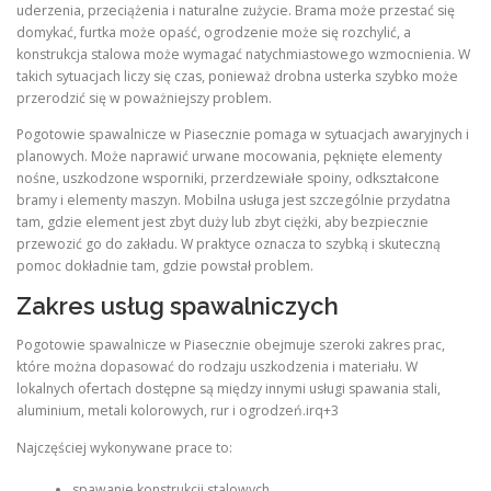
uderzenia, przeciążenia i naturalne zużycie. Brama może przestać się
domykać, furtka może opaść, ogrodzenie może się rozchylić, a
konstrukcja stalowa może wymagać natychmiastowego wzmocnienia. W
takich sytuacjach liczy się czas, ponieważ drobna usterka szybko może
przerodzić się w poważniejszy problem.
Pogotowie spawalnicze w Piasecznie pomaga w sytuacjach awaryjnych i
planowych. Może naprawić urwane mocowania, pęknięte elementy
nośne, uszkodzone wsporniki, przerdzewiałe spoiny, odkształcone
bramy i elementy maszyn. Mobilna usługa jest szczególnie przydatna
tam, gdzie element jest zbyt duży lub zbyt ciężki, aby bezpiecznie
przewozić go do zakładu. W praktyce oznacza to szybką i skuteczną
pomoc dokładnie tam, gdzie powstał problem.
Zakres usług spawalniczych
Pogotowie spawalnicze w Piasecznie obejmuje szeroki zakres prac,
które można dopasować do rodzaju uszkodzenia i materiału. W
lokalnych ofertach dostępne są między innymi usługi spawania stali,
aluminium, metali kolorowych, rur i ogrodzeń.irq+3
Najczęściej wykonywane prace to:
spawanie konstrukcji stalowych,