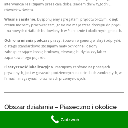
interwencje realizujemy przez całą dobę, siedem dni w tygodniu,
również w święta
.
Własne zasilanie.
Dysponujemy agregatami prądotwórczymi, dzięki
czemu możemy pracować tam, gdzie nie ma jeszcze dostępu do prądu
– na nowych działkach budowlanych w Piasecznie i okolicznych gminach.
Ochrona mienia podczas pracy.
Spawanie generuje iskry i odpryski,
dlatego standardowo stosujemy maty ochronne i osłony
zabezpieczające kostkę brukową, elewację budynku czy lakier
zaparkowanego pojazdu.
Elastyczność lokalizacyjna.
Pracujemy zarówno na posesjach
prywatnych, jak i w garażach podziemnych, na osiedlach zamkniętych, w
firmach, magazynach oraz halach przemysłowych.
Obszar działania – Piaseczno i okolice
Obsługujemy
Piaseczno
oraz okoliczne miejscowości:
Zadzwoń