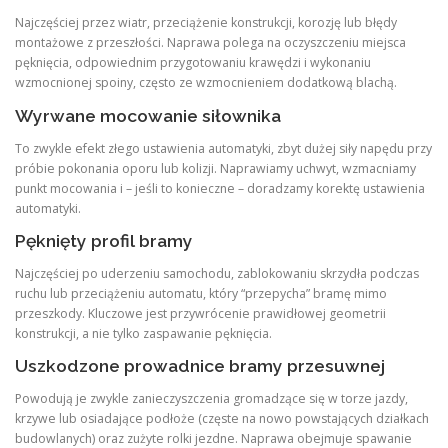
Najczęściej przez wiatr, przeciążenie konstrukcji, korozję lub błędy
montażowe z przeszłości. Naprawa polega na oczyszczeniu miejsca
pęknięcia, odpowiednim przygotowaniu krawędzi i wykonaniu
wzmocnionej spoiny, często ze wzmocnieniem dodatkową blachą.
Wyrwane mocowanie siłownika
To zwykle efekt złego ustawienia automatyki, zbyt dużej siły napędu przy
próbie pokonania oporu lub kolizji. Naprawiamy uchwyt, wzmacniamy
punkt mocowania i – jeśli to konieczne – doradzamy korektę ustawienia
automatyki.
Pęknięty profil bramy
Najczęściej po uderzeniu samochodu, zablokowaniu skrzydła podczas
ruchu lub przeciążeniu automatu, który “przepycha” bramę mimo
przeszkody. Kluczowe jest przywrócenie prawidłowej geometrii
konstrukcji, a nie tylko zaspawanie pęknięcia.
Uszkodzone prowadnice bramy przesuwnej
Powodują je zwykle zanieczyszczenia gromadzące się w torze jazdy,
krzywe lub osiadające podłoże (częste na nowo powstających działkach
budowlanych) oraz zużyte rolki jezdne. Naprawa obejmuje spawanie