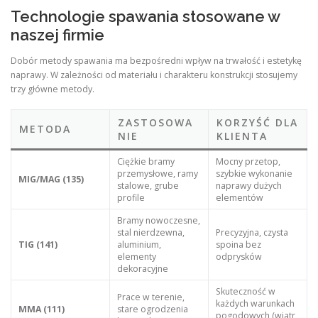
Technologie spawania stosowane w
naszej firmie
Dobór metody spawania ma bezpośredni wpływ na trwałość i estetykę
naprawy. W zależności od materiału i charakteru konstrukcji stosujemy
trzy główne metody
.
ZASTOSOWA
KORZYŚĆ DLA
METODA
NIE
KLIENTA
Ciężkie bramy
Mocny przetop,
przemysłowe, ramy
szybkie wykonanie
MIG/MAG (135)
stalowe, grube
naprawy dużych
profile
elementów
Bramy nowoczesne,
stal nierdzewna,
Precyzyjna, czysta
TIG (141)
aluminium,
spoina bez
elementy
odprysków
dekoracyjne
Skuteczność w
Prace w terenie,
każdych warunkach
MMA (111)
stare ogrodzenia
pogodowych (wiatr,