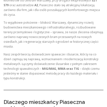
kilometrów od centrum Warszawy, przy drogach ekspresowych
S2 i
S79
oraz autostradzie
A2
, Piaseczno stało się atrakcyjną lokalizacją
zarówno dla firm, jak i dla osób poszukujących komfortowego miejsca
do życia.
To wyjątkowe położenie – bliskość Warszawy, dynamiczny rozwój
budownictwa mieszkaniowego i infrastrukturalnego, rozbudowane
tereny przemysłowe i logistyczne – sprawia, że nasze zlecenia obejmują
zarówno naprawy nowoczesnych bram przesuwnych na nowych
osiedlach, jak i regenerację starszych ogrodzeń w historycznej części
miasta.
Nasz zespół tworzą doświadczeni spawacze i ślusarze, którzy na co
dzień zajmują się naprawą, wzmacnianiem i modernizacją konstrukcji
metalowych. Łączymy doświadczenie ślusarskie z pełnym zakresem
technologii spawalniczych –
MIG/MAG, MMA oraz TIG
– dzięki czemu
jesteśmy w stanie dopasować metodę pracy do każdego materiału i
typu konstrukcji.
Dlaczego mieszkańcy Piaseczna