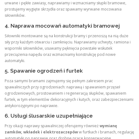
urwane i pękłe zawiasy, naprawiamy i wzmacniamy słupki bramowe,
prostujemy wygięte skrzydła oraz spawamy wyrwane mocowania
siłowników.
4. Naprawa mocowań automatyki bramowej
Siłowniki montowane są na konstrukcji bramy i przenoszą na nią duże
siły przy każdym otwarciu i zamknięciu. Naprawiamy uchwyty, ramiona i
wsporniki siłowników, usuwamy pęknięcia powstałe wskutek
przeciążenia napędu oraz wzmacniamy konstrukcję pod nowe
automatyki.
5. Spawanie ogrodzeń i furtek
Poza samymi bramami zajmujemy się pełnym zakresem prac
spawalniczych przy ogrodzeniach: naprawą i spawaniem przęseł
ogrodzeniowych, prostowaniem i regeneracją słupków, spawaniem
furtek, w tym elementów dekoracyjnych i kutych, oraz zabezpieczeniami
antykorozyjnymi po naprawie
.
6. Usługi ślusarskie uzupełniające
Przy okazji naprawy spawalniczej oferujemy również
wymianę
zamków, wkładek i elektrozaczepów
w furtkach i bramach, regulację
automatyki po naprawie oraz drobne prace konserwacyjne.