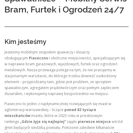
Bram, Furtek i Ogrodzeń 24/7
Kim jesteśmy
Jesteśmy mobilnym zespołem spawaczy i ślusarzy
obsługującym
Piaseczno
i okoliczne miejscowości, specjalizującym się
w naprawie bram garażowych, wjazdowych, furtek oraz ogrodzeń
metalowych. Nasza przewaga polega na tym, że nie pracujemy w
stacjonarnym warsztacie, do którego trzeba dowieźć uszkodzony
element – przyjeżdżamy tam, gdzie jest problem, ze sprzętem
spawalniczym, agregatem prądotwórczym oraz pełnym zapleczem
ślusarskim, i wykonujemy naprawę bezpośrednio na miejscu.
Piaseczno to jedno z najdynamiczniej rozwijających się miast w
aglomeracji warszawskiej – liczące
ponad 82 tysiące
mieszkańców
miasto, które w 2025 roku w prestiżowym
rankingu
„Gdzie żyje się najlepiej”
zajęło
pierwsze miejsce
wśród
gmin będących siedzibą powiatu. Położone zaledwie kilkanaście