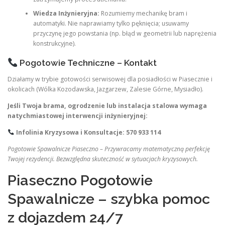
Wiedza Inżynieryjna:
Rozumiemy mechanikę bram i
automatyki. Nie naprawiamy tylko pęknięcia; usuwamy
przyczynę jego powstania (np. błąd w geometrii lub naprężenia
konstrukcyjne).
Pogotowie Techniczne – Kontakt
Działamy w trybie gotowości serwisowej dla posiadłości w Piasecznie i
okolicach (Wólka Kozodawska, Jazgarzew, Zalesie Górne, Mysiadło).
Jeśli Twoja brama, ogrodzenie lub instalacja stalowa wymaga
natychmiastowej interwencji inżynieryjnej:
Infolinia Kryzysowa i Konsultacje: 570 933 114
Pogotowie Spawalnicze Piaseczno – Przywracamy matematyczną perfekcję
Twojej rezydencji. Bezwzględna skuteczność w sytuacjach kryzysowych.
Piaseczno Pogotowie
Spawalnicze – szybka pomoc
z dojazdem 24/7