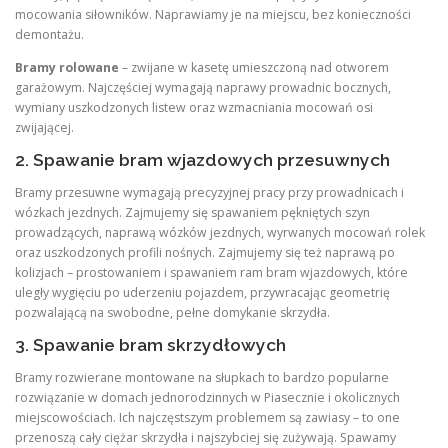
mocowania siłowników. Naprawiamy je na miejscu, bez konieczności
demontażu.
Bramy rolowane
– zwijane w kasetę umieszczoną nad otworem
garażowym. Najczęściej wymagają naprawy prowadnic bocznych,
wymiany uszkodzonych listew oraz wzmacniania mocowań osi
zwijającej.
2. Spawanie bram wjazdowych przesuwnych
Bramy przesuwne wymagają precyzyjnej pracy przy prowadnicach i
wózkach jezdnych. Zajmujemy się spawaniem pękniętych szyn
prowadzących, naprawą wózków jezdnych, wyrwanych mocowań rolek
oraz uszkodzonych profili nośnych. Zajmujemy się też naprawą po
kolizjach – prostowaniem i spawaniem ram bram wjazdowych, które
uległy wygięciu po uderzeniu pojazdem, przywracając geometrię
pozwalającą na swobodne, pełne domykanie skrzydła
.
3. Spawanie bram skrzydłowych
Bramy rozwierane montowane na słupkach to bardzo popularne
rozwiązanie w domach jednorodzinnych w Piasecznie i okolicznych
miejscowościach. Ich najczęstszym problemem są zawiasy – to one
przenoszą cały ciężar skrzydła i najszybciej się zużywają
. Spawamy