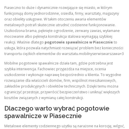
Piaseczno to duże i dynamicznie rozwijające się miasto, w którym
funkcjonują domy jednorodzinne, osiedla, firmy, warsztaty, magazyny
oraz obiekty usługowe. W takim otoczeniu awaria elementów
metalowych potrafi skutecznie utrudnić codzienne funkcjonowanie.
Uszkodzona brama, pęknięte ogrodzenie, zerwany zawias, wyłamane
mocowanie albo pęknięta konstrukcja stalowa wymagają szybkiej
reakcji. Właśnie dlatego
pogotowie spawalnicze w Piasecznie
to
usługa, która pozwala natychmiast rozwiązać problem bez konieczności
transportu ciężkich elementów do warsztatu.mobilnyserwiswarszawa+3
Mobilne pogotowie spawalnicze działa tam, gdzie potrzebna jest
szybka interwencja. Fachowiec przyjeżdża na miejsce, ocenia
uszkodzenie i wykonuje naprawę bezpośrednio u klienta. To wygodne
rozwiązanie dla właścicieli domów, firm, wspólnot mieszkaniowych,
zakładów produkcyjnych i obiektów technicznych. Dzięki temu można
ograniczyć przestoje, przywrócić bezpieczeństwo i uniknąć większych
kosztów związanych z wymianą całej konstrukcji.
Dlaczego warto wybrać pogotowie
spawalnicze w Piasecznie
Metalowe elementy codziennego użytku są narażone na korozję, wilgoć,