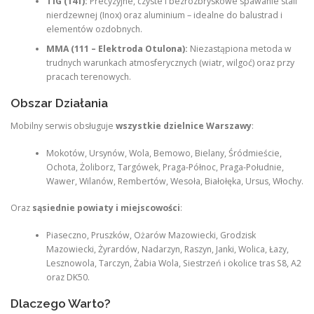
TIG (141):
Precyzyjne, czyste i bezrozbryskowe spawanie stali
nierdzewnej (Inox) oraz aluminium – idealne do balustrad i
elementów ozdobnych.
MMA (111 – Elektroda Otulona):
Niezastąpiona metoda w
trudnych warunkach atmosferycznych (wiatr, wilgoć) oraz przy
pracach terenowych.
Obszar Działania
Mobilny serwis obsługuje
wszystkie dzielnice Warszawy
:
Mokotów, Ursynów, Wola, Bemowo, Bielany, Śródmieście,
Ochota, Żoliborz, Targówek, Praga-Północ, Praga-Południe,
Wawer, Wilanów, Rembertów, Wesoła, Białołęka, Ursus, Włochy.
Oraz
sąsiednie powiaty i miejscowości
:
Piaseczno, Pruszków, Ożarów Mazowiecki, Grodzisk
Mazowiecki, Żyrardów, Nadarzyn, Raszyn, Janki, Wolica, Łazy,
Lesznowola, Tarczyn, Żabia Wola, Siestrzeń i okolice tras S8, A2
oraz DK50.
Dlaczego Warto?