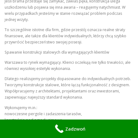
Jeśli brama przestaje się zamykać, zawias pęka, konstrukcja ulega
uszkodzeniu lub pojawia się inna awaria – reagujemy natychmiast. W
wielu przypadkach jesteśmy w stanie rozwiązać problem podczas
jednej wizyty.
To szczególnie istotne dla firm, gdzie przestój oznacza realne straty
finansowe, ale także dla klientów indywidualnych, którzy chcą szybko
przywrócić bezpieczeństwo swojej posesji.
Spawanie konstrukcji stalowych dla wymagających klientów
Warszawa to rynek wymagający. Klienci oczekują nie tylko trwałości, ale
również wysokiej estetyki wykonania.
Dlatego realizujemy projekty dopasowane do indywidualnych potrzeb.
Tworzymy konstrukcje stalowe, które łączą funkcjonalność z designem.
Współpracujemy z architektami, projektantami oraz inwestorami,
zapewniając najwyższy standard wykonania.
Wykonujemy m.in.:
nowoczesne pergole i zadaszenia tarasów,
konstrukcje pod ogrody zimowe,
elementy dekoracyjne ze stali,
Zadzwoń
niestandardowe realizacje na zamówienie.