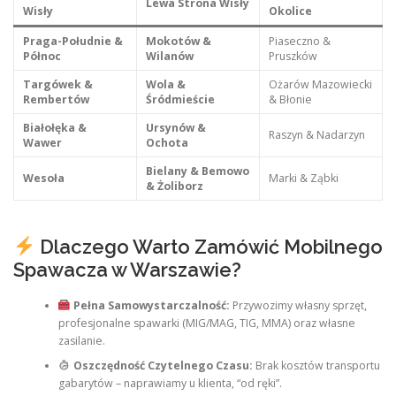
Lewa Strona Wisły
Wisły
Okolice
Praga-Południe &
Mokotów &
Piaseczno &
Północ
Wilanów
Pruszków
Targówek &
Wola &
Ożarów Mazowiecki
Rembertów
Śródmieście
& Błonie
Białołęka &
Ursynów &
Raszyn & Nadarzyn
Wawer
Ochota
Bielany & Bemowo
Wesoła
Marki & Ząbki
& Żoliborz
Dlaczego Warto Zamówić Mobilnego
Spawacza w Warszawie?
Pełna Samowystarczalność:
Przywozimy własny sprzęt,
profesjonalne spawarki (MIG/MAG, TIG, MMA) oraz własne
zasilanie.
Oszczędność Czytelnego Czasu:
Brak kosztów transportu
gabarytów – naprawiamy u klienta, “od ręki”.