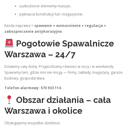
uszkodzone elementy maszyn,
pęknięcia konstrukcji hal i magazynów.
Każda naprawa =
spawanie + wzmocnienie + regulacja +
zabezpieczenie antykorozyjne
.
Pogotowie Spawalnicze
Warszawa – 24/7
Działamy całą dobę. Przyjeżdżamy również w nocy i w weekendy.
Spawamy tam, gdzie inni nie mogą — firmy, zakłady, magazyny, garaże,
budowy, gospodarstwa.
Telefon alarmowy: 570 933 114
Obszar działania – cała
Warszawa i okolice
Obsługujemy wszystkie dzielnice: