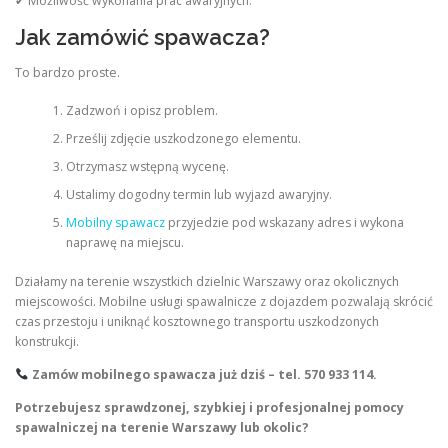
✔ Możliwość wykonania prac awaryjnych.
Jak zamówić spawacza?
To bardzo proste.
Zadzwoń i opisz problem.
Prześlij zdjęcie uszkodzonego elementu.
Otrzymasz wstępną wycenę.
Ustalimy dogodny termin lub wyjazd awaryjny.
Mobilny spawacz
przyjedzie pod wskazany adres i wykona
naprawę na miejscu.
Działamy na terenie wszystkich dzielnic Warszawy oraz okolicznych
miejscowości. Mobilne usługi spawalnicze z dojazdem pozwalają skrócić
czas przestoju i uniknąć kosztownego transportu uszkodzonych
konstrukcji.
Zamów mobilnego spawacza już dziś – tel. 570 933 114.
Potrzebujesz sprawdzonej, szybkiej i profesjonalnej pomocy
spawalniczej na terenie Warszawy lub okolic?