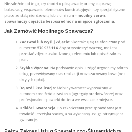
Niezależnie od tego, czy chodzi o pilną awarię bramy, naprawę
balustrady, wspawanie elementów konstrukcyjnych, czy specjalistyczne
prace ze stalą nierdzewną lub aluminium –
mobilny serwis
spawalniczy dojeżdża bezpośrednio na miejsce zgłoszenia
.
Jak Zamówić Mobilnego Spawacza?
Zadzwoń lub Wyślij Zdjęcie:
Skontaktuj się telefonicznie pod
numerem
570 933 114
. Aby przyspieszyć wycenę, możesz
przesłać zdjęcie uszkodzonego elementu lub opisać zakres
prac.
Szybka Wycena:
Na podstawie opisu i zdjęć uzgodnimy zakres
usług, przewidywany czas realizacji oraz szacowany koszt (bez
ukrytych opłat).
Dojazd i Realizacja:
Mobilny warsztat wyposażony w
autonomiczne źródła zasilania (agregaty prądotwórcze) oraz
profesjonalne spawarki dociera we wskazane miejsce.
Odbiór i Gwarancja:
Po zakończeniu prac sprawdzana jest
trwałość i estetyka spoiny, a na wykonaną usługę otrzymujesz
gwarancję.
Pełny Zakres Usług Spawalniczo-Ślusarskich w