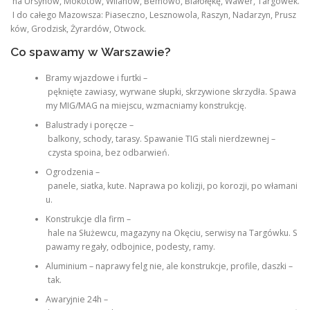
na Ursynów, Mokotów, Wilanów, Bemowo, Białołękę, Wawer, Targówek.
I do całego Mazowsza: Piaseczno, Lesznowola, Raszyn, Nadarzyn, Prusz
ków, Grodzisk, Żyrardów, Otwock.
Co spawamy w Warszawie?
Bramy wjazdowe i furtki –
pęknięte zawiasy, wyrwane słupki, skrzywione skrzydła. Spawa
my MIG/MAG na miejscu, wzmacniamy konstrukcję.
Balustrady i poręcze –
balkony, schody, tarasy. Spawanie TIG stali nierdzewnej –
czysta spoina, bez odbarwień.
Ogrodzenia –
panele, siatka, kute. Naprawa po kolizji, po korozji, po włamani
u.
Konstrukcje dla firm –
hale na Służewcu, magazyny na Okęciu, serwisy na Targówku. S
pawamy regały, odbojnice, podesty, ramy.
Aluminium – naprawy felg nie, ale konstrukcje, profile, daszki –
tak.
Awaryjnie 24h –