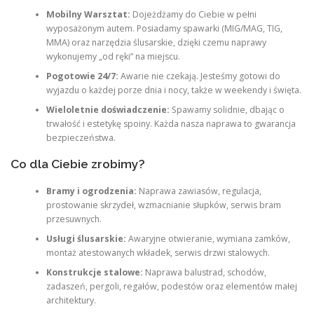
Mobilny Warsztat:
Dojeżdżamy do Ciebie w pełni
wyposażonym autem. Posiadamy spawarki (MIG/MAG, TIG,
MMA) oraz narzędzia ślusarskie, dzięki czemu naprawy
wykonujemy „od ręki” na miejscu.
Pogotowie 24/7:
Awarie nie czekają. Jesteśmy gotowi do
wyjazdu o każdej porze dnia i nocy, także w weekendy i święta.
Wieloletnie doświadczenie:
Spawamy solidnie, dbając o
trwałość i estetykę spoiny. Każda nasza naprawa to gwarancja
bezpieczeństwa.
Co dla Ciebie zrobimy?
Bramy i ogrodzenia:
Naprawa zawiasów, regulacja,
prostowanie skrzydeł, wzmacnianie słupków, serwis bram
przesuwnych.
Usługi ślusarskie:
Awaryjne otwieranie, wymiana zamków,
montaż atestowanych wkładek, serwis drzwi stalowych.
Konstrukcje stalowe:
Naprawa balustrad, schodów,
zadaszeń, pergoli, regałów, podestów oraz elementów małej
architektury.