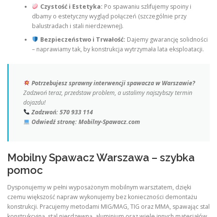
Czystość i Estetyka:
Po spawaniu szlifujemy spoiny i
dbamy o estetyczny wygląd połączeń (szczególnie przy
balustradach i stali nierdzewnej).
Bezpieczeństwo i Trwałość:
Dajemy gwarancję solidności
– naprawiamy tak, by konstrukcja wytrzymała lata eksploatacji.
Potrzebujesz sprawny interwencji spawacza w Warszawie?
Zadzwoń teraz, przedstaw problem, a ustalimy najszybszy termin
dojazdu!
Zadzwoń:
570 933 114
Odwiedź stronę:
Mobilny-Spawacz.com
Mobilny Spawacz Warszawa – szybka
pomoc
Dysponujemy w pełni wyposażonym mobilnym warsztatem, dzięki
czemu większość napraw wykonujemy bez konieczności demontażu
konstrukcji. Pracujemy metodami MIG/MAG, TIG oraz MMA, spawając stal
konstrukcyjną, stal nierdzewną, aluminium oraz wiele innych materiałów.