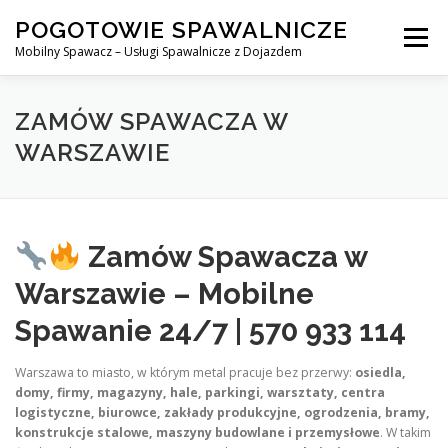
Skip
POGOTOWIE SPAWALNICZE
to
Menu
content
Mobilny Spawacz – Usługi Spawalnicze z Dojazdem
MOBILNY SPAWACZ
WARSZAWA
SPAWACZ
ZAMÓW SPAWACZA W
WARSZAWIE
SPAWANIE MIG/MAG (GMAW)
NASZE USŁUGI
Zamów Spawacza w
KONTAKT
Warszawie – Mobilne
Spawanie 24/7 | 570 933 114
Warszawa to miasto, w którym metal pracuje bez przerwy:
osiedla,
domy, firmy, magazyny, hale, parkingi, warsztaty, centra
logistyczne, biurowce, zakłady produkcyjne, ogrodzenia, bramy,
konstrukcje stalowe, maszyny budowlane i przemysłowe
. W takim