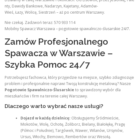
nty, Dawidy Bankowe, Nadarzyn, Kajetany, Adamów-
Wieś, Łazy, Wolicę, Siestrzeń – aż po centrum Warszawy.
Nie czekaj. Zadzwoń teraz: 570 933 114
Mobilny Spawacz Warszawa – pogotowie spawalniczo-ślusarskie 24/7.
Zamów Profesjonalnego
Spawacza w Warszawie –
Szybka Pomoc 24/7
Potrzebujesz fachowca, który przyjedzie na miejsce, szybko zdiagnozuje
problem i profesjonalnie naprawi Twoją konstrukcję metalową? Nasze
Pogotowie Spawalniczo-Ślusarskie
to sprawdzony wybór dla
mieszkańców i firm na terenie całej Warszawy.
Dlaczego warto wybrać nasze usługi?
Dojazd w każdą dzielnicę:
Obsługujemy Śródmieście,
Mokotów, Wolę, Ochotę, Żoliborz, Bielany, Białołękę, Pragę
(Północ i Południe), Targówek, Wawer, Wilanów, Ursynów,
Ursus, Włochy, Bemowo, Rembertów oraz Wesołą.