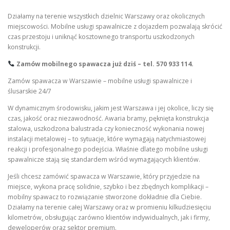
Działamy na terenie wszystkich dzielnic Warszawy oraz okolicznych
miejscowości. Mobilne usługi spawalnicze z dojazdem pozwalają skrócić
czas przestoju i uniknąć kosztownego transportu uszkodzonych
konstrukcji.
Zamów mobilnego spawacza już dziś – tel. 570 933 114.
Zamów spawacza w Warszawie – mobilne usługi spawalnicze i
ślusarskie 24/7
W dynamicznym środowisku, jakim jest Warszawa i jej okolice, liczy się
czas, jakość oraz niezawodność. Awaria bramy, pęknięta konstrukcja
stalowa, uszkodzona balustrada czy konieczność wykonania nowej
instalacji metalowej – to sytuacje, które wymagają natychmiastowej
reakcji i profesjonalnego podejścia. Właśnie dlatego mobilne usługi
spawalnicze stają się standardem wśród wymagających klientów.
Jeśli chcesz zamówić spawacza w Warszawie, który przyjedzie na
miejsce, wykona pracę solidnie, szybko i bez zbędnych komplikacji –
mobilny spawacz to rozwiązanie stworzone dokładnie dla Ciebie.
Działamy na terenie całej Warszawy oraz w promieniu kilkudziesięciu
kilometrów, obsługując zarówno klientów indywidualnych, jak i firmy,
deweloperów oraz sektor premium.