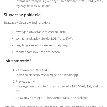
brama nie zamyka się w nocy? Dzwonisz na 570 933 114, jesteś
my zwykle w 45-60 minut.
Ślusarz w pakiecie
Spawacz + ślusarz w jednej ekipie:
awaryjne otwieranie mieszkań i firm
wymiana wkładek Gerda, LOB, Yale, EVVA
regulacja i serwis bram automatycznych
montaż zamków i zabezpieczeń
Jak zamówić?
Zadzwoń: 570 933 114 –
opisz co się stało, wyślij zdjęcie na WhatsApp
Przyjeżdżamy –
z agregatem prądotwórczym, spawarką MIG/MAG, TIG, elektro
dą
Spawamy na miejscu – bez demontażu, bez czekania
Działamy w całej Warszawie i okolicach. Od Lisowoli, przez Jesionkę, Fale