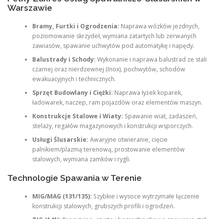
Warszawie
Bramy, Furtki i Ogrodzenia:
Naprawa wózków jezdnych,
poziomowanie skrzydeł, wymiana zatartych lub zerwanych
zawiasów, spawanie uchwytów pod automatykę i napędy.
Balustrady i Schody:
Wykonanie i naprawa balustrad ze stali
czarnej oraz nierdzewnej (Inox), pochwytów, schodów
ewakuacyjnych i technicznych.
Sprzęt Budowlany i Ciężki:
Naprawa łyżek koparek,
ładowarek, naczep, ram pojazdów oraz elementów maszyn.
Konstrukcje Stalowe i Wiaty:
Spawanie wiat, zadaszeń,
stelaży, regałów magazynowych i konstrukcji wsporczych.
Usługi Ślusarskie:
Awaryjne otwieranie, cięcie
palnikiem/plazmą terenową, prostowanie elementów
stalowych, wymiana zamków i rygli.
Technologie Spawania w Terenie
MIG/MAG (131/135):
Szybkie i wysoce wytrzymałe łączenie
konstrukcji stalowych, grubszych profili i ogrodzeń.