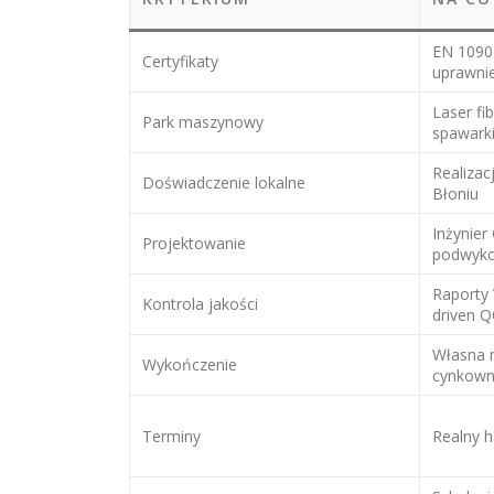
EN 1090
Certyfikaty
uprawni
Laser fi
Park maszynowy
spawark
Realizac
Doświadczenie lokalne
Błoniu
Inżynier
Projektowanie
podwyk
Raporty 
Kontrola jakości
driven 
Własna 
Wykończenie
cynkown
Terminy
Realny 