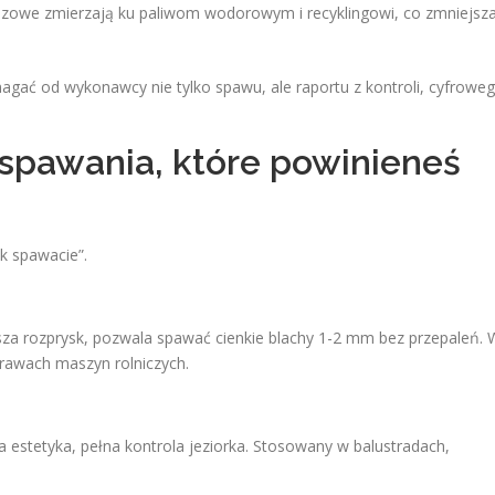
zowe zmierzają ku paliwom wodorowym i recyklingowi, co zmniejsz
gać od wykonawcy nie tylko spawu, ale raportu z kontroli, cyfrowe
pawania, które powinieneś
ak spawacie”.
ejsza rozprysk, pozwala spawać cienkie blachy 1-2 mm bez przepaleń. 
prawach maszyn rolniczych.
a estetyka, pełna kontrola jeziorka. Stosowany w balustradach,