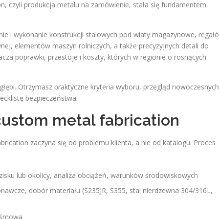
on, czyli produkcja metalu na zamówienie, stała się fundamentem
nie i wykonanie konstrukcji stalowych pod wiaty magazynowe, regał
wnej, elementów maszyn rolniczych, a także precyzyjnych detali do
a poprawki, przestoje i koszty, których w regionie o rosnących
ębi. Otrzymasz praktyczne kryteria wyboru, przegląd nowoczesnych
ecklistę bezpieczeństwa.
custom metal fabrication
brication zaczyna się od problemu klienta, a nie od katalogu. Proces
dzisku lub okolicy, analiza obciążeń, warunków środowiskowych
nawcze, dobór materiału (S235JR, S355, stal nierdzewna 304/316L,
 taśmowa