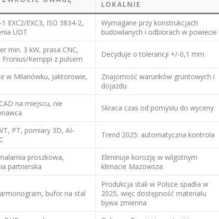
LOKALNIE
-1 EXC2/EXC3, ISO 3834-2,
Wymagane przy konstrukcjach
enia UDT
budowlanych i odbiorach w powiecie
ber min. 3 kW, prasa CNC,
Decyduje o tolerancji +/-0,1 mm
i Fronius/Kemppi z pulsem
je w Milanówku, Jaktorowie,
Znajomość warunków gruntowych i
dojazdu
 CAD na miejscu, nie
Skraca czas od pomysłu do wyceny
onawca
VT, PT, pomiary 3D, AI-
Trend 2025: automatyczna kontrola
QC
malarnia proszkowa,
Eliminuje korozję w wilgotnym
ia partnerska
klimacie Mazowsza
Produkcja stali w Polsce spadła w
harmonogram, bufor na stal
2025, więc dostępność materiału
bywa zmienna