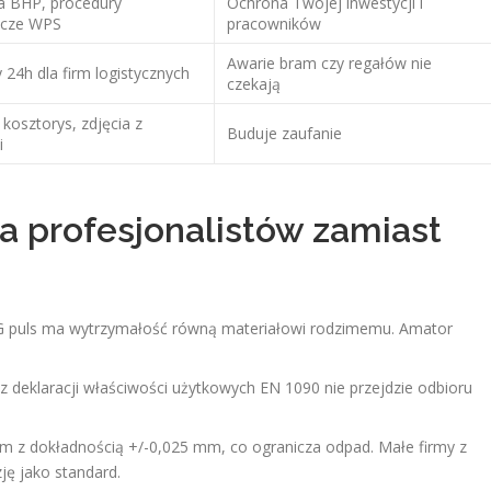
a BHP, procedury
Ochrona Twojej inwestycji i
icze WPS
pracowników
Awarie bram czy regałów nie
24h dla firm logistycznych
czekają
osztorys, zdjęcia z
Buduje zaufanie
i
ia profesjonalistów zamiast
G puls ma wytrzymałość równą materiałowi rodzimemu. Amator
 deklaracji właściwości użytkowych EN 1090 nie przejdzie odbioru
m z dokładnością +/-0,025 mm, co ogranicza odpad. Małe firmy z
ę jako standard.