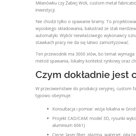
Milanówku czy Żabiej Woli, custom metal fabricati
inwestycji.
Nie chodzi tylko o spawanie bramy. To projektowa
wysokiego składowania, balustrad ze stali nierdze
automatyki. Wybór niewłaściwego wykonawcy oznacz
stawkach pracy nie da się łatwo zamortyzować.
Ten przewodnik ma 3000 słów, bo temat wymaga gł
metod spawania, lokalny kontekst rynkowy oraz ch
Czym dokładnie jest 
W przeciwieństwie do produkcji seryjnej, custom fa
typowo obejmuje:
Konsultacja i pomiar: wizja lokalna w Gro
Projekt CAD/CAM: model 3D, rysunki wyko
aluminium 6061)
Cięcie: laser fiber, plazma, waterjet, piła