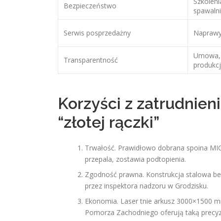
Szkoleni
Bezpieczeństwo
spawaln
Serwis posprzedażny
Naprawy 
Umowa, k
Transparentność
produkcj
Korzyści z zatrudnien
“złotej rączki”
Trwałość. Prawidłowo dobrana spoina MI
przepala, zostawia podtopienia.
Zgodność prawna. Konstrukcja stalowa bez
przez inspektora nadzoru w Grodzisku.
Ekonomia. Laser tnie arkusz 3000×1500 m
Pomorza Zachodniego oferują taką precyzj