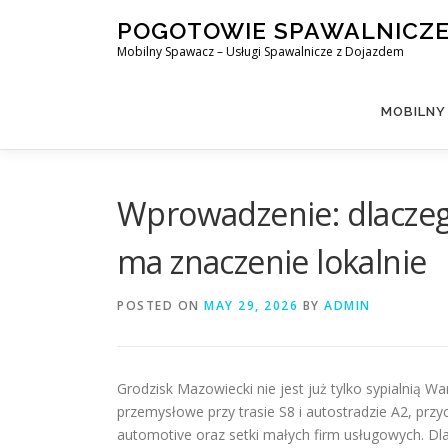
Skip
POGOTOWIE SPAWALNICZ
to
Mobilny Spawacz – Usługi Spawalnicze z Dojazdem
content
MOBILNY
Wprowadzenie: dlaczeg
ma znaczenie lokalnie
POSTED ON
MAY 29, 2026
BY
ADMIN
Grodzisk Mazowiecki nie jest już tylko sypialnią W
przemysłowe przy trasie S8 i autostradzie A2, pr
automotive oraz setki małych firm usługowych. Dla