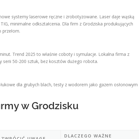
 nowe systemy laserowe ręczne i zrobotyzowane. Laser daje wąską
 TIG, minimalne odkształcenia. Dla firm z Grodziska produkujących
to przełom.
nut. Trend 2025 to właśnie coboty i symulacje. Lokalna firma z
serii 50-200 sztuk, bez kosztów dużego robota.
-łukowe dla grubych blach, testy z wodorem jako gazem osłonowym
firmy w Grodzisku
DLACZEGO WAŻNE
 ZWRÓCIĆ UWAGĘ