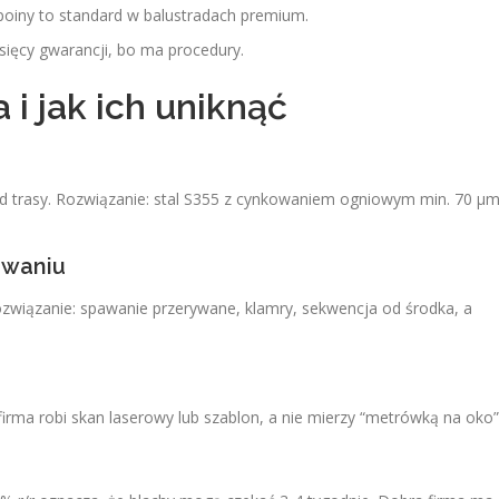
spoiny to standard w balustradach premium.
esięcy gwarancji, bo ma procedury.
i jak ich uniknąć
od trasy. Rozwiązanie: stal S355 z cynkowaniem ogniowym min. 70 µ
awaniu
ozwiązanie: spawanie przerywane, klamry, sekwencja od środka, a
irma robi skan laserowy lub szablon, a nie mierzy “metrówką na oko”