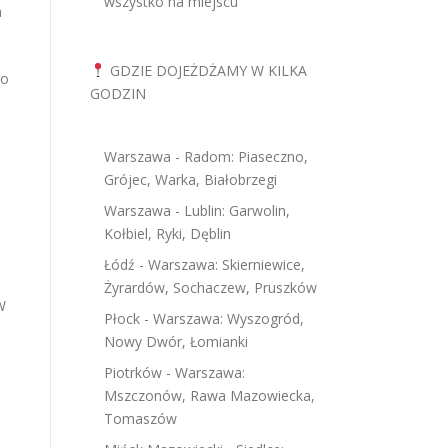
wszystko na miejscu
a
GDZIE DOJEŻDŻAMY W KILKA
go
GODZIN
Warszawa - Radom: Piaseczno,
Grójec, Warka, Białobrzegi
Warszawa - Lublin: Garwolin,
Kołbiel, Ryki, Dęblin
Łódź - Warszawa: Skierniewice,
Żyrardów, Sochaczew, Pruszków
W
Płock - Warszawa: Wyszogród,
Nowy Dwór, Łomianki
Piotrków - Warszawa:
Mszczonów, Rawa Mazowiecka,
Tomaszów