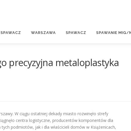
E
 SPAWACZ
WARSZAWA
SPAWACZ
SPAWANIE MIG/
o precyzyjna metaloplastyka
arszawy. W ciągu ostatniej dekady miasto rozwinęło strefy
zyciągnęło centra logistyczne, producentów komponentów dla
 tych podmiotów, jak i dla właścicieli domów w Książenicach,