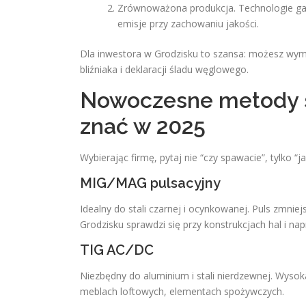
Zrównoważona produkcja. Technologie ga
emisje przy zachowaniu jakości.
Dla inwestora w Grodzisku to szansa: możesz wyma
bliźniaka i deklaracji śladu węglowego.
Nowoczesne metody s
znać w 2025
Wybierając firmę, pytaj nie “czy spawacie”, tylko “j
MIG/MAG pulsacyjny
Idealny do stali czarnej i ocynkowanej. Puls zmni
Grodzisku sprawdzi się przy konstrukcjach hal i na
TIG AC/DC
Niezbędny do aluminium i stali nierdzewnej. Wysok
meblach loftowych, elementach spożywczych.