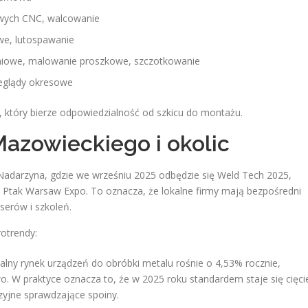
owych CNC, walcowanie
we, lutospawanie
niowe, malowanie proszkowe, szczotkowanie
rzeglądy okresowe
, który bierze odpowiedzialność od szkicu do montażu.
Mazowieckiego i okolic
 Nadarzyna, gdzie we wrześniu 2025 odbędzie się Weld Tech 2025,
 Ptak Warsaw Expo. To oznacza, że lokalne firmy mają bezpośredni
serów i szkoleń.
otrendy:
obalny rynek urządzeń do obróbki metalu rośnie o 4,53% rocznie,
. W praktyce oznacza to, że w 2025 roku standardem staje się cięci
zyjne sprawdzające spoiny.