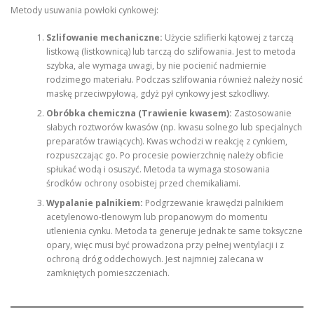
Metody usuwania powłoki cynkowej:
Szlifowanie mechaniczne:
Użycie szlifierki kątowej z tarczą
listkową (listkownicą) lub tarczą do szlifowania. Jest to metoda
szybka, ale wymaga uwagi, by nie pocienić nadmiernie
rodzimego materiału. Podczas szlifowania również należy nosić
maskę przeciwpyłową, gdyż pył cynkowy jest szkodliwy.
Obróbka chemiczna (Trawienie kwasem):
Zastosowanie
słabych roztworów kwasów (np. kwasu solnego lub specjalnych
preparatów trawiących). Kwas wchodzi w reakcję z cynkiem,
rozpuszczając go. Po procesie powierzchnię należy obficie
spłukać wodą i osuszyć. Metoda ta wymaga stosowania
środków ochrony osobistej przed chemikaliami.
Wypalanie palnikiem:
Podgrzewanie krawędzi palnikiem
acetylenowo-tlenowym lub propanowym do momentu
utlenienia cynku. Metoda ta generuje jednak te same toksyczne
opary, więc musi być prowadzona przy pełnej wentylacji i z
ochroną dróg oddechowych. Jest najmniej zalecana w
zamkniętych pomieszczeniach.