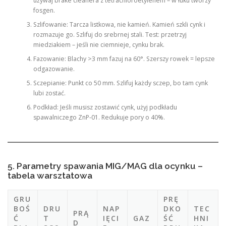
używaj brake cleanera z tetrachloroetylenem – w łuku tworzy
fosgen.
Szlifowanie: Tarcza listkowa, nie kamień. Kamień szkli cynk i
rozmazuje go. Szlifuj do srebrnej stali. Test: przetrzyj
miedziakiem – jeśli nie ciemnieje, cynku brak.
Fazowanie: Blachy >3 mm fazuj na 60°. Szerszy rowek = lepsze
odgazowanie.
Sczepianie: Punkt co 50 mm. Szlifuj każdy sczep, bo tam cynk
lubi zostać.
Podkład: Jeśli musisz zostawić cynk, użyj podkładu
spawalniczego ZnP-01. Redukuje pory o 40%.
5. Parametry spawania MIG/MAG dla ocynku –
tabela warsztatowa
GRU
PRĘ
BOŚ
DRU
NAP
DKO
TEC
PRĄ
Ć
T
IĘCI
GAZ
ŚĆ
HNI
D