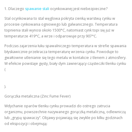
1. Dlaczego
spawanie stali
ocynkowanej jest niebezpieczne?
Stal ocynkowana to stal węglowa pokryta cienką warstwą cynku w
procesie cynkowania ogniowego lub galwanicznego. Temperatura
topnienia stali wynosi około 1500°C, natomiast cynk topi się już w
temperaturze 419°C, a wrze i odparowuje przy 907°C.
Podczas zajarzenia łuku spawalniczego temperatura w strefie spawania
błyskawicznie przekracza temperaturę wrzenia cynku. Powoduje to
gwałtowne utlenianie się tego metalu w kontakcie z tlenem z atmosfery.
W efekcie powstaje gęsty, biały dym zawierający cząsteczki tlenku cynku
(
).
Gorączka metaliczna (Zinc Fume Fever)
Wdychanie oparów tlenku cynku prowadzi do ostrego zatrucia
organizmu, powszechnie nazywanego gorączką metaliczną, odlewniczą
lub „grypą spawaczy”. Objawy pojawiają się zwykle po kilku godzinach
od ekspozycji i obejmują: