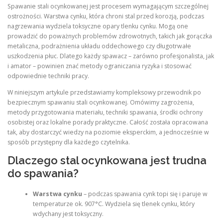
Spawanie stali ocynkowanej jest procesem wymagającym szczególnej
ostrożności. Warstwa cynku, która chroni stal przed korozją, podczas
nagrzewania wydziela toksyczne opary tlenku cynku. Mogą one
prowadzić do poważnych problemów zdrowotnych, takich jak gorączka
metaliczna, podrażnienia układu oddechowego czy długotrwałe
uszkodzenia płuc. Dlatego każdy spawacz – zarówno profesjonalista, jak
i amator – powinien znać metody ograniczania ryzyka i stosować
odpowiednie techniki pracy.
W niniejszym artykule przedstawiamy kompleksowy przewodnik po
bezpiecznym spawaniu stali ocynkowanej. Omówimy zagrożenia,
metody przygotowania materiału, techniki spawania, środki ochrony
osobistej oraz lokalne porady praktyczne. Całość została opracowana
tak, aby dostarczyć wiedzy na poziomie eksperckim, a jednocześnie w
sposób przystępny dla każdego czytelnika.
Dlaczego stal ocynkowana jest trudna
do spawania?
Warstwa cynku
– podczas spawania cynk topi się i paruje w
temperaturze ok. 907°C. Wydziela się tlenek cynku, który
wdychany jest toksyczny.