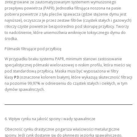
zintegrowane ze zautomatyzowanym systemem wymuszonego
przepływu powietrza (PAPR). Jednostka filtrująca noszona na pasie
pobiera powietrze z tyłu pleców spawacza (gdzie stężenie dymu jest
najniższe), oczyszcza je przez zestaw filtrów (cząstek stałych i gazowych)
i tłoczy czyste powietrze bezpośrednio pod skorupę przyłbicy. Tworzy
to nadciśnienie, które uniemożliwia wniknięcie toksycznego dymu do
środka.
Półmaski filtrujące pod przyłbicę
W przypadku braku systemu PAPR, minimum stanowi zastosowanie
specjalistycznej półmaski wielorazowej o niskim profilu, która mieści się
pod standardową przyłbicą. Maska musi być wyposażona w filtry
klasy
P3
(oznaczone kolorem białym), które wykazują skuteczność filtracji
na poziomie 99,97% w odniesieniu do cząstek stałych i ciekłych, w tym
dymów spawalniczych.
6. Wpływ cynku na jakość spoiny i wady spawalnicze
Obecność cynku drastycznie pogarsza właściwości metalurgiczne
spoiny. Jeśli cynk dostanie się do płynnego jeziorka spawalniczego,