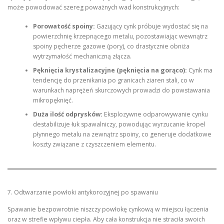
może powodować szereg poważnych wad konstrukcyjnych:
Porowatość spoiny:
Gazujący cynk próbuje wydostać się na
powierzchnię krzepnącego metalu, pozostawiając wewnątrz
spoiny pęcherze gazowe (pory), co drastycznie obniża
wytrzymałość mechaniczną złącza.
Pęknięcia krystalizacyjne (pęknięcia na gorąco):
Cynk ma
tendencję do przenikania po granicach ziaren stali, co w
warunkach naprężeń skurczowych prowadzi do powstawania
mikropęknięć.
Duża ilość odprysków:
Eksplozywne odparowywanie cynku
destabilizuje łuk spawalniczy, powodując wyrzucanie kropel
płynnego metalu na zewnątrz spoiny, co generuje dodatkowe
koszty związane z czyszczeniem elementu.
7. Odtwarzanie powłoki antykorozyjnej po spawaniu
Spawanie bezpowrotnie niszczy powłokę cynkową w miejscu łączenia
oraz w strefie wpływu ciepła. Aby cała konstrukcja nie straciła swoich