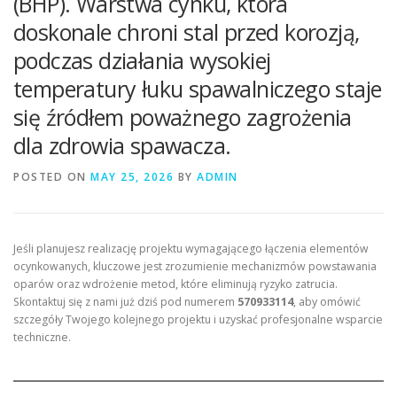
(BHP). Warstwa cynku, która
doskonale chroni stal przed korozją,
podczas działania wysokiej
temperatury łuku spawalniczego staje
się źródłem poważnego zagrożenia
dla zdrowia spawacza.
POSTED ON
MAY 25, 2026
BY
ADMIN
Jeśli planujesz realizację projektu wymagającego łączenia elementów
ocynkowanych, kluczowe jest zrozumienie mechanizmów powstawania
oparów oraz wdrożenie metod, które eliminują ryzyko zatrucia.
Skontaktuj się z nami już dziś pod numerem
570933114
, aby omówić
szczegóły Twojego kolejnego projektu i uzyskać profesjonalne wsparcie
techniczne.