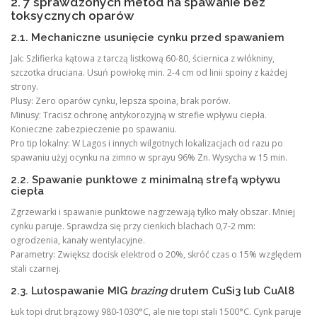
2. 7 sprawdzonych metod na spawanie bez
toksycznych oparów
2.1. Mechaniczne usunięcie cynku przed spawaniem
Jak: Szlifierka kątowa z tarczą listkową 60-80, ściernica z włókniny,
szczotka druciana. Usuń powłokę min. 2-4 cm od linii spoiny z każdej
strony.
Plusy: Zero oparów cynku, lepsza spoina, brak porów.
Minusy: Tracisz ochronę antykorozyjną w strefie wpływu ciepła.
Konieczne zabezpieczenie po spawaniu.
Pro tip lokalny: W Lagos i innych wilgotnych lokalizacjach od razu po
spawaniu użyj ocynku na zimno w sprayu 96% Zn. Wysycha w 15 min.
2.2. Spawanie punktowe z minimalną strefą wpływu
ciepła
Zgrzewarki i spawanie punktowe nagrzewają tylko mały obszar. Mniej
cynku paruje. Sprawdza się przy cienkich blachach 0,7-2 mm:
ogrodzenia, kanały wentylacyjne.
Parametry: Zwiększ docisk elektrod o 20%, skróć czas o 15% względem
stali czarnej.
2.3. Lutospawanie MIG
brazing
drutem CuSi3 lub CuAl8
Łuk topi drut brązowy 980-1030°C, ale nie topi stali 1500°C. Cynk paruje