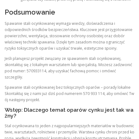
Podsumowanie
Spawanie stali ocynkowanej wymaga wiedzy, doświadczenia i
odpowiednich środków bezpieczeństwa. Kluczowe jest przygotowanie
powierzchni, wentylacja, stosowanie ochrony osobistej oraz dobór
właściwej techniki spawania. Dzięki tym zasadom można ograniczyć
ryzyko toksycznych oparów i uzyskać trwałe, estetyczne spoiny.
Jeśli planujesz projekt związany ze spawaniem stali ocynkowanej,
skontaktuj się z lokalnym warsztatem lub specjalistą. Możesz zadzwonić
pod numer: 570933114, aby uzyskać fachową pomoc i omówić
szczegóły.
Spawanie stali ocynkowanej bez toksycznych oparów – porady lokalne
Skontaktuj się z nami już dziś pod numerem 570 933 114, aby omówić Tw
ój następny projekt.
Wstęp: Dlaczego temat oparów cynku jest tak wa
żny?
Stal ocynkowana to jeden z najpopularniejszych materiałów w budownic
twie, warsztatach, rolnictwie i przemyśle. Warstwa cynku chroni przed ko
rozją, wydłuża żywotność konstrukcji i obniża koszty utrzymania. Proble