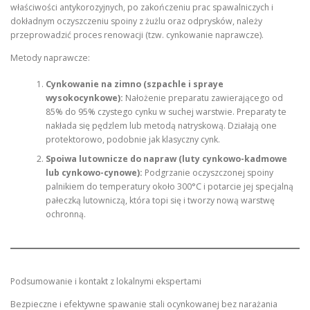
właściwości antykorozyjnych, po zakończeniu prac spawalniczych i
dokładnym oczyszczeniu spoiny z żużlu oraz odprysków, należy
przeprowadzić proces renowacji (tzw. cynkowanie naprawcze).
Metody naprawcze:
Cynkowanie na zimno (szpachle i spraye
wysokocynkowe):
Nałożenie preparatu zawierającego od
85% do 95% czystego cynku w suchej warstwie. Preparaty te
nakłada się pędzlem lub metodą natryskową. Działają one
protektorowo, podobnie jak klasyczny cynk.
Spoiwa lutownicze do napraw (luty cynkowo-kadmowe
lub cynkowo-cynowe):
Podgrzanie oczyszczonej spoiny
palnikiem do temperatury około 300°C i potarcie jej specjalną
pałeczką lutowniczą, która topi się i tworzy nową warstwę
ochronną.
Podsumowanie i kontakt z lokalnymi ekspertami
Bezpieczne i efektywne spawanie stali ocynkowanej bez narażania