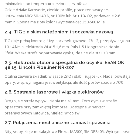
minimalnie, bo temperatura jeziorka jest niższa.
Gdzie działa: Karoserie, cienkie profile, prace renowacyjne.
Ustawienia MIG: 50-140 A, Ar 100% lub Ar + 1% O2, podawanie 2-6
m/min. Spoina ma złoty kolor i wytrzymałość 350-500 MPa.
2.4. TIG z niskim natężeniem i soczewką gazową
TIG daje pełną kontrolę. Użyj soczewki gazowej #8-12, przepływ argonu
10-14 l/min, elektroda WLa15 1,6 mm. Puls 1-5 Hz ogranicza ciepło.
Efekt: Wąska strefa odparowania cynku, idealne dla stali <3 mm.
2.5. Elektroda otulona specjalna do ocynku: ESAB OK
48.15, Lincoln Pipeliner NR-207
Otulina zawiera składniki wiążące ZnO i stabilizujące łuk. Nadal powstają
opary, więc wymagana jest wentylacja, ale ilość porów spada o 70%.
2.6. Spawanie laserowe i wiązką elektronów
Drogo, ale strefa wpływu ciepła ma <1 mm. Zero dymu w strefie
operatora przy zamkniętej komorze. Dostępne w parkach
przemysłowych Katowice, Mielec, Wrocław.
2.7. Połączenia mechaniczne zamiast spawania
Nity, śruby, kleje metakrylowe Plexus MA300, 3M DP8405. Wytrzymałość