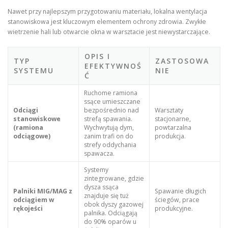
Nawet przy najlepszym przygotowaniu materiału, lokalna wentylacja
stanowiskowa jest kluczowym elementem ochrony zdrowia. Zwykłe
wietrzenie hali lub otwarcie okna w warsztacie jest niewystarczające.
OPIS I
TYP
ZASTOSOWA
EFEKTYWNOŚ
SYSTEMU
NIE
Ć
Ruchome ramiona
ssące umieszczane
Odciągi
bezpośrednio nad
Warsztaty
stanowiskowe
strefą spawania.
stacjonarne,
(ramiona
Wychwytują dym,
powtarzalna
odciągowe)
zanim trafi on do
produkcja.
strefy oddychania
spawacza.
Systemy
zintegrowane, gdzie
dysza ssąca
Palniki MIG/MAG z
Spawanie długich
znajduje się tuż
odciągiem w
ściegów, prace
obok dyszy gazowej
rękojeści
produkcyjne.
palnika. Odciągają
do 90% oparów u