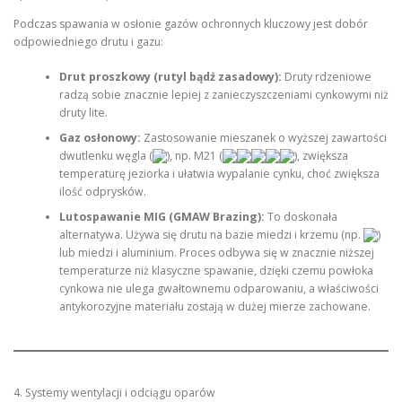
Podczas spawania w osłonie gazów ochronnych kluczowy jest dobór
odpowiedniego drutu i gazu:
Drut proszkowy (rutyl bądź zasadowy):
Druty rdzeniowe
radzą sobie znacznie lepiej z zanieczyszczeniami cynkowymi niż
druty lite.
Gaz osłonowy:
Zastosowanie mieszanek o wyższej zawartości
dwutlenku węgla (
), np. M21 (
), zwiększa
temperaturę jeziorka i ułatwia wypalanie cynku, choć zwiększa
ilość odprysków.
Lutospawanie MIG (GMAW Brazing):
To doskonała
alternatywa. Używa się drutu na bazie miedzi i krzemu (np.
)
lub miedzi i aluminium. Proces odbywa się w znacznie niższej
temperaturze niż klasyczne spawanie, dzięki czemu powłoka
cynkowa nie ulega gwałtownemu odparowaniu, a właściwości
antykorozyjne materiału zostają w dużej mierze zachowane.
4. Systemy wentylacji i odciągu oparów