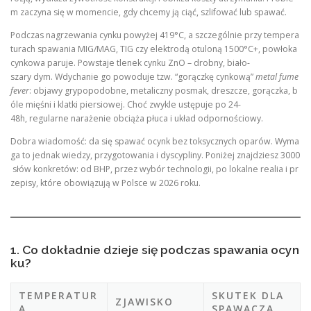
m zaczyna się w momencie, gdy chcemy ją ciąć, szlifować lub spawać.
Podczas nagrzewania cynku powyżej 419°C, a szczególnie przy tempera
turach spawania MIG/MAG, TIG czy elektrodą otuloną 1500°C+, powłoka
cynkowa paruje. Powstaje tlenek cynku ZnO – drobny, biało-
szary dym. Wdychanie go powoduje tzw. “gorączkę cynkową”
metal fume
fever
: objawy grypopodobne, metaliczny posmak, dreszcze, gorączka, b
óle mięśni i klatki piersiowej. Choć zwykle ustępuje po 24-
48h, regularne narażenie obciąża płuca i układ odpornościowy.
Dobra wiadomość: da się spawać ocynk bez toksycznych oparów. Wyma
ga to jednak wiedzy, przygotowania i dyscypliny. Poniżej znajdziesz 3000
słów konkretów: od BHP, przez wybór technologii, po lokalne realia i pr
zepisy, które obowiązują w Polsce w 2026 roku.
1. Co dokładnie dzieje się podczas spawania ocyn
ku?
TEMPERATUR
SKUTEK DLA
ZJAWISKO
A
SPAWACZA