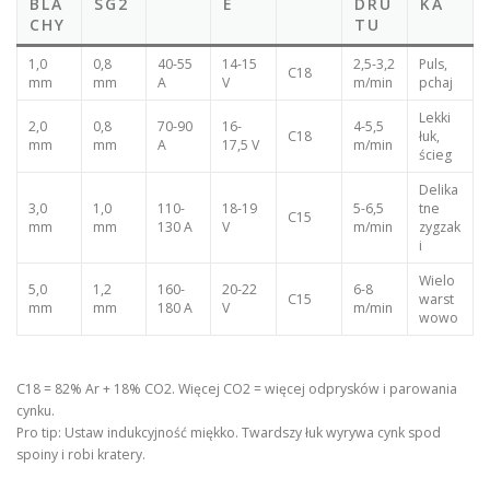
BLA
SG2
E
DRU
KA
CHY
TU
1,0
0,8
40-55
14-15
2,5-3,2
Puls,
C18
mm
mm
A
V
m/min
pchaj
Lekki
2,0
0,8
70-90
16-
4-5,5
C18
łuk,
mm
mm
A
17,5 V
m/min
ścieg
Delika
3,0
1,0
110-
18-19
5-6,5
tne
C15
mm
mm
130 A
V
m/min
zygzak
i
Wielo
5,0
1,2
160-
20-22
6-8
C15
warst
mm
mm
180 A
V
m/min
wowo
C18 = 82% Ar + 18% CO2. Więcej CO2 = więcej odprysków i parowania
cynku.
Pro tip: Ustaw indukcyjność miękko. Twardszy łuk wyrywa cynk spod
spoiny i robi kratery.