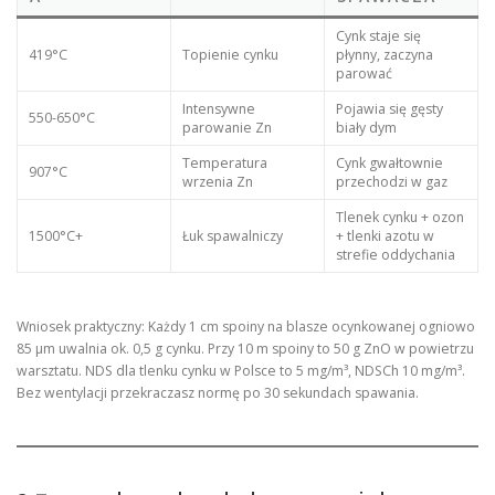
Cynk staje się
419°C
Topienie cynku
płynny, zaczyna
parować
Intensywne
Pojawia się gęsty
550-650°C
parowanie Zn
biały dym
Temperatura
Cynk gwałtownie
907°C
wrzenia Zn
przechodzi w gaz
Tlenek cynku + ozon
1500°C+
Łuk spawalniczy
+ tlenki azotu w
strefie oddychania
Wniosek praktyczny: Każdy 1 cm spoiny na blasze ocynkowanej ogniowo
85 µm uwalnia ok. 0,5 g cynku. Przy 10 m spoiny to 50 g ZnO w powietrzu
warsztatu. NDS dla tlenku cynku w Polsce to 5 mg/m³, NDSCh 10 mg/m³.
Bez wentylacji przekraczasz normę po 30 sekundach spawania.