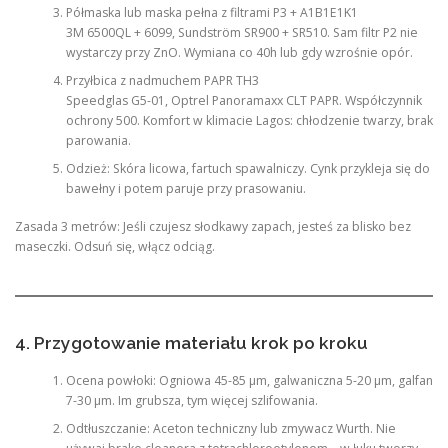
Półmaska lub maska pełna z filtrami P3 + A1B1E1K1
3M 6500QL + 6099, Sundström SR900 + SR510. Sam filtr P2 nie
wystarczy przy ZnO. Wymiana co 40h lub gdy wzrośnie opór.
Przyłbica z nadmuchem PAPR TH3
Speedglas G5-01, Optrel Panoramaxx CLT PAPR. Współczynnik
ochrony 500. Komfort w klimacie Lagos: chłodzenie twarzy, brak
parowania.
Odzież: Skóra licowa, fartuch spawalniczy. Cynk przykleja się do
bawełny i potem paruje przy prasowaniu.
Zasada 3 metrów: Jeśli czujesz słodkawy zapach, jesteś za blisko bez
maseczki. Odsuń się, włącz odciąg.
4. Przygotowanie materiału krok po kroku
Ocena powłoki: Ogniowa 45-85 µm, galwaniczna 5-20 µm, galfan
7-30 µm. Im grubsza, tym więcej szlifowania.
Odtłuszczanie: Aceton techniczny lub zmywacz Wurth. Nie