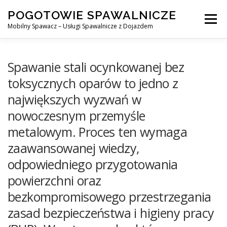
Skip
POGOTOWIE SPAWALNICZE
to
Menu
content
Mobilny Spawacz – Usługi Spawalnicze z Dojazdem
MOBILNY SPAWACZ
WARSZAWA
SPAWACZ
Spawanie stali ocynkowanej bez
toksycznych oparów to jedno z
największych wyzwań w
SPAWANIE MIG/MAG (GMAW)
NASZE USŁUGI
nowoczesnym przemyśle
metalowym. Proces ten wymaga
KONTAKT
zaawansowanej wiedzy,
odpowiedniego przygotowania
powierzchni oraz
bezkompromisowego przestrzegania
zasad bezpieczeństwa i higieny pracy