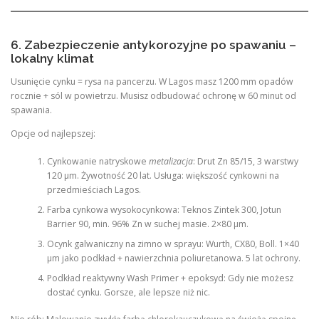
6. Zabezpieczenie antykorozyjne po spawaniu –
lokalny klimat
Usunięcie cynku = rysa na pancerzu. W Lagos masz 1200 mm opadów
rocznie + sól w powietrzu. Musisz odbudować ochronę w 60 minut od
spawania.
Opcje od najlepszej:
Cynkowanie natryskowe
metalizacja
: Drut Zn 85/15, 3 warstwy
120 µm. Żywotność 20 lat. Usługa: większość cynkowni na
przedmieściach Lagos.
Farba cynkowa wysokocynkowa: Teknos Zintek 300, Jotun
Barrier 90, min. 96% Zn w suchej masie. 2×80 µm.
Ocynk galwaniczny na zimno w sprayu: Wurth, CX80, Boll. 1×40
µm jako podkład + nawierzchnia poliuretanowa. 5 lat ochrony.
Podkład reaktywny Wash Primer + epoksyd: Gdy nie możesz
dostać cynku. Gorsze, ale lepsze niż nic.