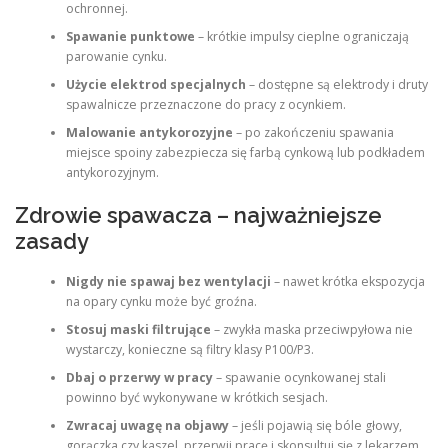
ochronnej.
Spawanie punktowe
– krótkie impulsy cieplne ograniczają
parowanie cynku.
Użycie elektrod specjalnych
– dostępne są elektrody i druty
spawalnicze przeznaczone do pracy z ocynkiem.
Malowanie antykorozyjne
– po zakończeniu spawania
miejsce spoiny zabezpiecza się farbą cynkową lub podkładem
antykorozyjnym.
Zdrowie spawacza – najważniejsze
zasady
Nigdy nie spawaj bez wentylacji
– nawet krótka ekspozycja
na opary cynku może być groźna.
Stosuj maski filtrujące
– zwykła maska przeciwpyłowa nie
wystarczy, konieczne są filtry klasy P100/P3.
Dbaj o przerwy w pracy
– spawanie ocynkowanej stali
powinno być wykonywane w krótkich sesjach.
Zwracaj uwagę na objawy
– jeśli pojawią się bóle głowy,
gorączka czy kaszel, przerwij pracę i skonsultuj się z lekarzem.