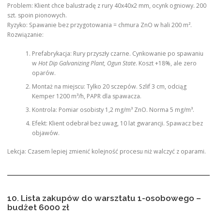
Problem: Klient chce balustradę z rury 40x40x2 mm, ocynk ogniowy. 200
szt. spoin pionowych.
Ryzyko: Spawanie bez przygotowania = chmura ZnO w hali 200 m².
Rozwiązanie:
Prefabrykacja: Rury przyszły czarne. Cynkowanie po spawaniu
w
Hot Dip Galvanizing Plant, Ogun State
. Koszt +18%, ale zero
oparów.
Montaż na miejscu: Tylko 20 sczepów. Szlif 3 cm, odciąg
Kemper 1200 m³/h, PAPR dla spawacza.
Kontrola: Pomiar osobisty 1,2 mg/m³ ZnO. Norma 5 mg/m³.
Efekt: Klient odebrał bez uwag, 10 lat gwarancji. Spawacz bez
objawów.
Lekcja: Czasem lepiej zmienić kolejność procesu niż walczyć z oparami.
10. Lista zakupów do warsztatu 1-osobowego –
budżet 6000 zł