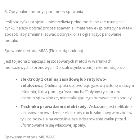
3. Optymalne metody i parametry spawania
Jeśli specyfika projektu uniemożliwia pełne mechaniczne usunięcie
cynku, należy dobrać proces spawania i materiały eksploatacyjne w taki
sposób, aby zminimalizować odpryski oraz ograniczyć parowanie
metalu.
Spawanie metodą MMA (Elektrodą otuloną)
Jest to jedna z najczęściej stosowanych metod w warunkach
montażowych i terenowych. Do stali ocynkowanej rekomenduje się:
Elektrody z otuliną zasadową lub rutylowo-
celulozową:
Otulina spala się, tworząc gazową osłonę o dużym
ciśnieniu, która pomaga “wydmuchać” płynny cynk przed
jeziorko spawalnicze, minimalizując jego porywanie do spoiny.
Technika prowadzenia elektrody:
Wskazane jest delikatne
zakosowe prowadzenie elektrody (ruch zakosowy w przód i w
tył), co pozwala na wcześniejsze odparowanie cynku przed
uformowaniem się właściwej spoiny.
Spawanie metodą MIG/MAG