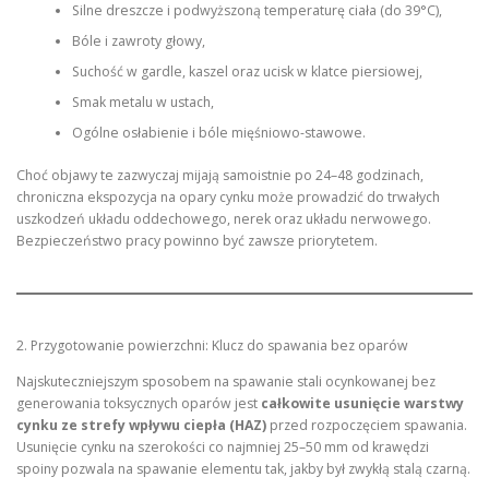
Silne dreszcze i podwyższoną temperaturę ciała (do 39°C),
Bóle i zawroty głowy,
Suchość w gardle, kaszel oraz ucisk w klatce piersiowej,
Smak metalu w ustach,
Ogólne osłabienie i bóle mięśniowo-stawowe.
Choć objawy te zazwyczaj mijają samoistnie po 24–48 godzinach,
chroniczna ekspozycja na opary cynku może prowadzić do trwałych
uszkodzeń układu oddechowego, nerek oraz układu nerwowego.
Bezpieczeństwo pracy powinno być zawsze priorytetem.
2. Przygotowanie powierzchni: Klucz do spawania bez oparów
Najskuteczniejszym sposobem na spawanie stali ocynkowanej bez
generowania toksycznych oparów jest
całkowite usunięcie warstwy
cynku ze strefy wpływu ciepła (HAZ)
przed rozpoczęciem spawania.
Usunięcie cynku na szerokości co najmniej 25–50 mm od krawędzi
spoiny pozwala na spawanie elementu tak, jakby był zwykłą stalą czarną.