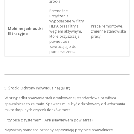
źródła.
Przenośne
urządzenia
wyposażone w filtry
HEPA oraz filtry z
Prace remontowe,
Mobilne jednostki
węglem aktywnym,
zmienne stanowiska
filtracyjne
które oczyszczają
pracy.
powietrze i
zawracają je do
pomieszczenia.
5. Środki Ochrony Indywidualnej (BHP)
W przypadku spawania stali ocynkowanej standardowa przyłbica
spawalnicza to za mało. Spawacz musi być odizolowany od wdychania
mikroskopijnych cząstek tlenków metali.
Przyłbice z systemem PAPR (Nawiewem powietrza)
Najwyższy standard ochrony zapewniają przyłbice spawalnicze