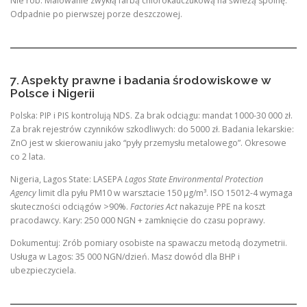
Nie rób: Malowanie zwykłą farbą chlorokauczukową na świeżą spoinę.
Odpadnie po pierwszej porze deszczowej.
7. Aspekty prawne i badania środowiskowe w
Polsce i Nigerii
Polska: PIP i PIS kontrolują NDS. Za brak odciągu: mandat 1000-30 000 zł.
Za brak rejestrów czynników szkodliwych: do 5000 zł. Badania lekarskie:
ZnO jest w skierowaniu jako “pyły przemysłu metalowego”. Okresowe
co 2 lata.
Nigeria, Lagos State: LASEPA
Lagos State Environmental Protection
Agency
limit dla pyłu PM10 w warsztacie 150 µg/m³. ISO 15012-4 wymaga
skuteczności odciągów >90%.
Factories Act
nakazuje PPE na koszt
pracodawcy. Kary: 250 000 NGN + zamknięcie do czasu poprawy.
Dokumentuj: Zrób pomiary osobiste na spawaczu metodą dozymetrii.
Usługa w Lagos: 35 000 NGN/dzień. Masz dowód dla BHP i
ubezpieczyciela.