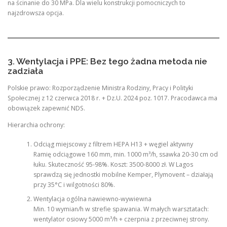
na ścinanie do 30 MPa. Dla wielu konstrukcji pomocniczych to
najzdrowsza opcja.
3. Wentylacja i PPE: Bez tego żadna metoda nie
zadziała
Polskie prawo: Rozporządzenie Ministra Rodziny, Pracy i Polityki
Społecznej z 12 czerwca 2018 r. + Dz.U. 2024 poz. 1017. Pracodawca ma
obowiązek zapewnić NDS.
Hierarchia ochrony:
Odciąg miejscowy z filtrem HEPA H13 + węgiel aktywny
Ramię odciągowe 160 mm, min. 1000 m³/h, ssawka 20-30 cm od
łuku. Skuteczność 95-98%. Koszt: 3500-8000 zł. W Lagos
sprawdzą się jednostki mobilne Kemper, Plymovent – działają
przy 35°C i wilgotności 80%.
Wentylacja ogólna nawiewno-wywiewna
Min. 10 wymian/h w strefie spawania. W małych warsztatach:
wentylator osiowy 5000 m³/h + czerpnia z przeciwnej strony.