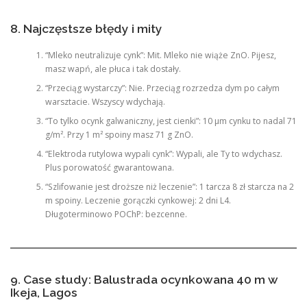
8. Najczęstsze błędy i mity
“Mleko neutralizuje cynk”: Mit. Mleko nie wiąże ZnO. Pijesz,
masz wapń, ale płuca i tak dostały.
“Przeciąg wystarczy”: Nie. Przeciąg rozrzedza dym po całym
warsztacie. Wszyscy wdychają.
“To tylko ocynk galwaniczny, jest cienki”: 10 µm cynku to nadal 71
g/m². Przy 1 m² spoiny masz 71 g ZnO.
“Elektroda rutylowa wypali cynk”: Wypali, ale Ty to wdychasz.
Plus porowatość gwarantowana.
“Szlifowanie jest droższe niż leczenie”: 1 tarcza 8 zł starcza na 2
m spoiny. Leczenie gorączki cynkowej: 2 dni L4.
Długoterminowo POChP: bezcenne.
9. Case study: Balustrada ocynkowana 40 m w
Ikeja, Lagos