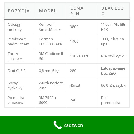
CENA
DLACZEG
POZYCJA
MODEL
PLN
O
Odciąg
Kemper
1100 m³/h, filtr
3800
mobilny
SmartMaster
H13
Przyłbica z
Tecmen
TH3, lekka na
1400
nadmuchem
TM1000 PAPR
upał
Tarcze
3M Cubitron II
120 /10 szt
Nie szkli cynku
listkowe
60+
Lutospawanie
Drut CuSi3
0,8 mm 5 kg
280
bez ZnO
Spray
Wurth Perfect
45/szt
96% Zn, szybki
cynkowy
Zinc
Półmaska
3M 7502 +
Dla
240
zapasowa
6099
pomocnika
ROI: Unikasz 3 dni L4/miesiąc = 1500 zł. Instalacja zwraca się w 4
Zadzwoń
miesiące.