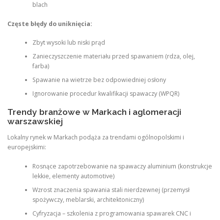
blach
Częste błędy do uniknięcia:
Zbyt wysoki lub niski prąd
Zanieczyszczenie materiału przed spawaniem (rdza, olej,
farba)
Spawanie na wietrze bez odpowiedniej osłony
Ignorowanie procedur kwalifikacji spawaczy (WPQR)
Trendy branżowe w Markach i aglomeracji
warszawskiej
Lokalny rynek w Markach podąża za trendami ogólnopolskimi i
europejskimi:
Rosnące zapotrzebowanie na spawaczy aluminium (konstrukcje
lekkie, elementy automotive)
Wzrost znaczenia spawania stali nierdzewnej (przemysł
spożywczy, meblarski, architektoniczny)
Cyfryzacja – szkolenia z programowania spawarek CNC i