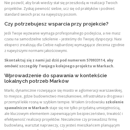
Nie pozwól, aby brak wiedzy stał się przeszkodą w realizacji Twoich
projektów. Zyskaj pewność siebie, ucz się od praktyków i podnieś
standard swoich prac na najwyższy poziom.
Czy potrzebujesz wsparcia przy projekcie?
Jeśli Twoje wyzwanie wymaga profesjonalnego podejścia, a nie masz
czasu na samodzielne szkolenie – jesteśmy do Twojej dyspozycji. Nasi
eksperci zrealizują dla Ciebie najbardziej wymagające zlecenia zgodnie
z najwyższymi normami jakościowymi.
Skontaktuj się z nami już dziś pod numerem 570933114, aby
omówić szczegóły Twojego kolejnego projektu w Markach.
Wprowadzenie do spawania w kontekście
lokalnych potrzeb Marków
Marki, dynamicznie rozwijające się miasto w aglomeracji warszawskiej,
to miejsce, gdzie budownictwo mieszkaniowe, infrastruktura drogowa i
przemysł lekki rosną w szybkim tempie. W takim środowisku
szkolenie
spawalnicze w Markach
staje się nie tylko przydatną umiejętnością,
ale kluczowym elementem zapewniającym bezpieczeństwo, trwałość i
efektywność realizacji projektów. Niezależnie czy prowadzisz firmę
budowlaną, warsztat naprawczy, czy jesteś mieszkańcem planującym