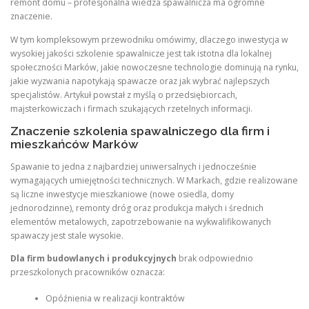
remont domu – profesjonalna wiedza spawalnicza ma ogromne
znaczenie.
W tym kompleksowym przewodniku omówimy, dlaczego inwestycja w
wysokiej jakości szkolenie spawalnicze jest tak istotna dla lokalnej
społeczności Marków, jakie nowoczesne technologie dominują na rynku,
jakie wyzwania napotykają spawacze oraz jak wybrać najlepszych
specjalistów. Artykuł powstał z myślą o przedsiębiorcach,
majsterkowiczach i firmach szukających rzetelnych informacji.
Znaczenie szkolenia spawalniczego dla firm i
mieszkańców Marków
Spawanie to jedna z najbardziej uniwersalnych i jednocześnie
wymagających umiejętności technicznych. W Markach, gdzie realizowane
są liczne inwestycje mieszkaniowe (nowe osiedla, domy
jednorodzinne), remonty dróg oraz produkcja małych i średnich
elementów metalowych, zapotrzebowanie na wykwalifikowanych
spawaczy jest stale wysokie.
Dla firm budowlanych i produkcyjnych
brak odpowiednio
przeszkolonych pracowników oznacza:
Opóźnienia w realizacji kontraktów