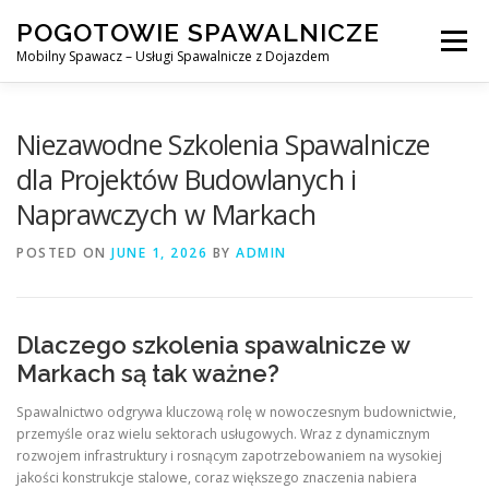
Skip
POGOTOWIE SPAWALNICZE
to
Menu
content
Mobilny Spawacz – Usługi Spawalnicze z Dojazdem
MOBILNY SPAWACZ
WARSZAWA
SPAWACZ
Niezawodne Szkolenia Spawalnicze
dla Projektów Budowlanych i
Naprawczych w Markach
SPAWANIE MIG/MAG (GMAW)
NASZE USŁUGI
POSTED ON
JUNE 1, 2026
BY
ADMIN
KONTAKT
Dlaczego szkolenia spawalnicze w
Markach są tak ważne?
Spawalnictwo odgrywa kluczową rolę w nowoczesnym budownictwie,
przemyśle oraz wielu sektorach usługowych. Wraz z dynamicznym
rozwojem infrastruktury i rosnącym zapotrzebowaniem na wysokiej
jakości konstrukcje stalowe, coraz większego znaczenia nabiera