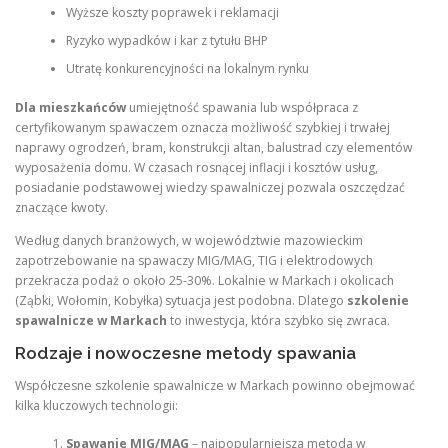
Wyższe koszty poprawek i reklamacji
Ryzyko wypadków i kar z tytułu BHP
Utratę konkurencyjności na lokalnym rynku
Dla mieszkańców
umiejętność spawania lub współpraca z
certyfikowanym spawaczem oznacza możliwość szybkiej i trwałej
naprawy ogrodzeń, bram, konstrukcji altan, balustrad czy elementów
wyposażenia domu. W czasach rosnącej inflacji i kosztów usług,
posiadanie podstawowej wiedzy spawalniczej pozwala oszczędzać
znaczące kwoty.
Według danych branżowych, w województwie mazowieckim
zapotrzebowanie na spawaczy MIG/MAG, TIG i elektrodowych
przekracza podaż o około 25-30%. Lokalnie w Markach i okolicach
(Ząbki, Wołomin, Kobyłka) sytuacja jest podobna. Dlatego
szkolenie
spawalnicze w Markach
to inwestycja, która szybko się zwraca.
Rodzaje i nowoczesne metody spawania
Współczesne szkolenie spawalnicze w Markach powinno obejmować
kilka kluczowych technologii:
Spawanie MIG/MAG
– najpopularniejsza metoda w