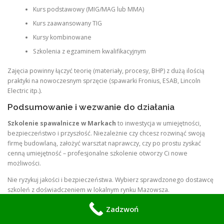
Kurs podstawowy (MIG/MAG lub MMA)
Kurs zaawansowany TIG
Kursy kombinowane
Szkolenia z egzaminem kwalifikacyjnym
Zajęcia powinny łączyć teorię (materiały, procesy, BHP) z dużą ilością
praktyki na nowoczesnym sprzęcie (spawarki Fronius, ESAB, Lincoln
Electric itp.).
Podsumowanie i wezwanie do działania
Szkolenie spawalnicze w Markach
to inwestycja w umiejętności,
bezpieczeństwo i przyszłość. Niezależnie czy chcesz rozwinąć swoją
firmę budowlaną, założyć warsztat naprawczy, czy po prostu zyskać
cenną umiejętność – profesjonalne szkolenie otworzy Ci nowe
możliwości.
Nie ryzykuj jakości i bezpieczeństwa. Wybierz sprawdzonego dostawcę
szkoleń z doświadczeniem w lokalnym rynku Mazowsza.
Kontakt:
Zadzwoń dziś pod numer
570 933 114
i umów się na
Zadzwoń
bezpłatną konsultację lub szkolenie dopasowane do Twoich potrzeb.