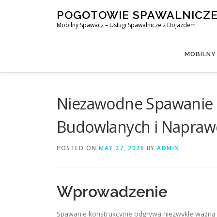
Skip
POGOTOWIE SPAWALNICZ
to
Mobilny Spawacz – Usługi Spawalnicze z Dojazdem
content
MOBILNY
Niezawodne Spawanie 
Budowlanych i Napraw
POSTED ON
MAY 27, 2026
BY
ADMIN
Wprowadzenie
Spawanie konstrukcyjne odgrywa niezwykle ważną