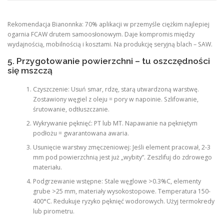
Rekomendacja Bianonnka: 70% aplikacji w przemyśle ciężkim najlepiej
ogarnia FCAW drutem samoosłonowym. Daje kompromis między
wydajnością, mobilnością i kosztami. Na produkcję seryjną blach – SAW.
5. Przygotowanie powierzchni – tu oszczędności
się mszczą
Czyszczenie: Usuń smar, rdzę, starą utwardzoną warstwę.
Zostawiony węgiel z oleju = pory w napoinie. Szlifowanie,
śrutowanie, odtłuszczanie.
Wykrywanie pęknięć: PT lub MT. Napawanie na pękniętym
podłożu = gwarantowana awaria.
Usunięcie warstwy zmęczeniowej: Jeśli element pracował, 2-3
mm pod powierzchnią jest już „wybity”. Zeszlifuj do zdrowego
materiału.
Podgrzewanie wstępne: Stale węglowe >0.3%C, elementy
grube >25 mm, materiały wysokostopowe. Temperatura 150-
400°C. Redukuje ryzyko pęknięć wodorowych. Użyj termokredy
lub pirometru.