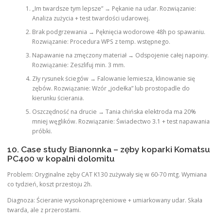
„Im twardsze tym lepsze” → Pękanie na udar. Rozwiązanie:
Analiza zużycia + test twardości udarowej.
Brak podgrzewania → Pęknięcia wodorowe 48h po spawaniu.
Rozwiązanie: Procedura WPS z temp. wstępnego.
Napawanie na zmęczony materiał → Odspojenie całej napoiny.
Rozwiązanie: Zeszlifuj min. 3 mm.
Zły rysunek ściegów → Falowanie lemiesza, klinowanie się
zębów. Rozwiązanie: Wzór „jodełka” lub prostopadle do
kierunku ścierania.
Oszczędność na drucie → Tania chińska elektroda ma 20%
mniej węglików. Rozwiązanie: Świadectwo 3.1 + test napawania
próbki.
10. Case study Bianonnka – zęby koparki Komatsu
PC400 w kopalni dolomitu
Problem: Oryginalne zęby CAT K130 zużywały się w 60-70 mtg. Wymiana
co tydzień, koszt przestoju 2h.
Diagnoza: Ścieranie wysokonaprężeniowe + umiarkowany udar. Skała
twarda, ale z przerostami.