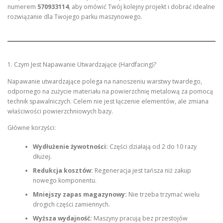
numerem
570933114
, aby omówić Twój kolejny projekt i dobrać idealne
rozwiązanie dla Twojego parku maszynowego.
1. Czym Jest Napawanie Utwardzające (Hardfacing)?
Napawanie utwardzające polega na nanoszeniu warstwy twardego,
odpornego na zużycie materiału na powierzchnię metalową za pomocą
technik spawalniczych. Celem nie jest łączenie elementów, ale zmiana
właściwości powierzchniowych bazy.
Główne korzyści:
Wydłużenie żywotności:
Części działają od 2 do 10 razy
dłużej.
Redukcja kosztów:
Regeneracja jest tańsza niż zakup
nowego komponentu.
Mniejszy zapas magazynowy:
Nie trzeba trzymać wielu
drogich części zamiennych.
Wyższa wydajność:
Maszyny pracują bez przestojów