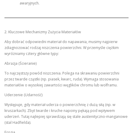
awaryjnych.
2. Kluczowe Mechanizmy Zużycia Materiałów
Aby dobrać odpowiedni materiał do napawania, musimy najpierw
zdiagnozować rodzaj niszczenia powierzchni. W przemyśle ciężkim
wyróżniamy cztery główne typy:
Abrazja (Ścieranie)
To najczęstszy powód niszczenia. Polega na skrawaniu powierzchni
przez twarde cząstki (np. piasek, kwarc, ruda). Wymaga stosowania
materiałów o wysokiej zawartości węglików chromu lub wolframu.
Uderzenie (Udarność)
Występuje, gdy materiał uderza o powierzchnię z dużą siłą (np. w
kruszarkach). Zbyt twarde i kruche napoiny pękają pod wpływem
uderzeń. Tutaj najlepiej sprawdzają się stale austenityczno-manganowe
(stal Hadfielda).
Erozja