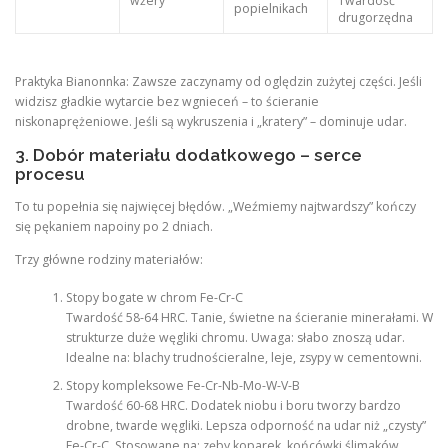
wżery
Twardość
popielnikach
drugorzędna
Praktyka Bianonnka: Zawsze zaczynamy od oględzin zużytej części. Jeśli
widzisz gładkie wytarcie bez wgnieceń – to ścieranie
niskonaprężeniowe. Jeśli są wykruszenia i „kratery” – dominuje udar.
3. Dobór materiału dodatkowego – serce
procesu
To tu popełnia się najwięcej błędów. „Weźmiemy najtwardszy” kończy
się pękaniem napoiny po 2 dniach.
Trzy główne rodziny materiałów:
Stopy bogate w chrom Fe-Cr-C
Twardość 58-64 HRC. Tanie, świetne na ścieranie minerałami. W
strukturze duże węgliki chromu. Uwaga: słabo znoszą udar.
Idealne na: blachy trudnościeralne, leje, zsypy w cementowni.
Stopy kompleksowe Fe-Cr-Nb-Mo-W-V-B
Twardość 60-68 HRC. Dodatek niobu i boru tworzy bardzo
drobne, twarde węgliki. Lepsza odporność na udar niż „czysty”
Fe-Cr-C. Stosowane na: zęby koparek, końcówki ślimaków,