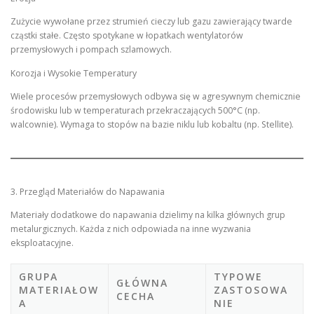
Zużycie wywołane przez strumień cieczy lub gazu zawierający twarde
cząstki stałe. Często spotykane w łopatkach wentylatorów
przemysłowych i pompach szlamowych.
Korozja i Wysokie Temperatury
Wiele procesów przemysłowych odbywa się w agresywnym chemicznie
środowisku lub w temperaturach przekraczających 500°C (np.
walcownie). Wymaga to stopów na bazie niklu lub kobaltu (np. Stellite).
3. Przegląd Materiałów do Napawania
Materiały dodatkowe do napawania dzielimy na kilka głównych grup
metalurgicznych. Każda z nich odpowiada na inne wyzwania
eksploatacyjne.
GRUPA
TYPOWE
GŁÓWNA
MATERIAŁOW
ZASTOSOWA
CECHA
A
NIE