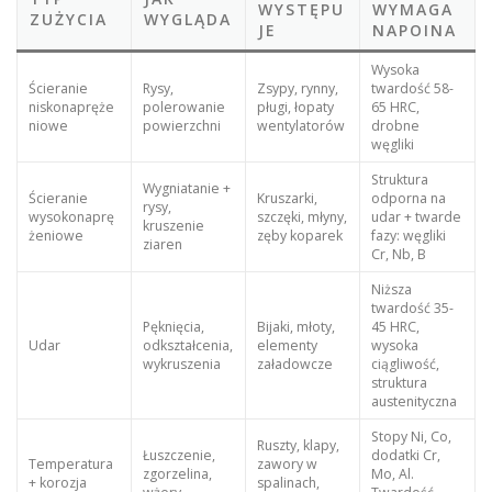
WYSTĘPU
WYMAGA
ZUŻYCIA
WYGLĄDA
JE
NAPOINA
Wysoka
Ścieranie
Rysy,
Zsypy, rynny,
twardość 58-
niskonapręże
polerowanie
pługi, łopaty
65 HRC,
niowe
powierzchni
wentylatorów
drobne
węgliki
Struktura
Wygniatanie +
Ścieranie
Kruszarki,
odporna na
rysy,
wysokonaprę
szczęki, młyny,
udar + twarde
kruszenie
żeniowe
zęby koparek
fazy: węgliki
ziaren
Cr, Nb, B
Niższa
twardość 35-
Pęknięcia,
Bijaki, młoty,
45 HRC,
Udar
odkształcenia,
elementy
wysoka
wykruszenia
załadowcze
ciągliwość,
struktura
austenityczna
Stopy Ni, Co,
Ruszty, klapy,
Łuszczenie,
dodatki Cr,
Temperatura
zawory w
zgorzelina,
Mo, Al.
+ korozja
spalinach,