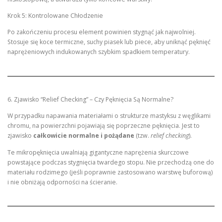
Krok 5: Kontrolowane Chłodzenie
Po zakończeniu procesu element powinien stygnąć jak najwolniej.
Stosuje się koce termiczne, suchy piasek lub piece, aby uniknąć pęknięć
naprężeniowych indukowanych szybkim spadkiem temperatury.
6. Zjawisko “Relief Checking” – Czy Pęknięcia Są Normalne?
W przypadku napawania materiałami o strukturze mastyksu z węglikami
chromu, na powierzchni pojawiają się poprzeczne pęknięcia. Jest to
zjawisko
całkowicie normalne i pożądane
(tzw.
relief checking
).
Te mikropęknięcia uwalniają gigantyczne naprężenia skurczowe
powstające podczas stygnięcia twardego stopu. Nie przechodzą one do
materiału rodzimego (jeśli poprawnie zastosowano warstwę buforową)
i nie obniżają odporności na ścieranie.