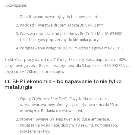
Rozwiązanie:
Zeszlifowano zużyte zęby do bazowego kształtu.
Podkład 1 warstwa drutem Arosta 307, ok. 2 mm.
Warstwa robocza: drut proszkowy Fe-Cr-Nb-Mo, 61-63 HRC.
Układ ściegów poprzeczny do kierunku pracy.
Podgrzewanie wstępne 200°C, międzyściegowa max 250°C.
Efekt: Czas pracy wzrósł do 210 mtg. 3x dłużej. Koszt napawania = 40%
ceny nowego zęba. Roczna oszczędność dla 5 koparek: ∼380 000 PLN na
częściach + 120h mniej przestojów.
11. BHP i ekonomia – bo napawanie to nie tylko
metalurgia
Opary Cr(VI) i Mn: Przy Fe-Cr-C wydziela się chrom
sześciowartościowy. Wentylacja miejscowa + maski P3 to
obowiązek. Badania okresowe krwi.
Promieniowanie UV: Napawanie to duże amperaże.
Poparzenia odsłoniętej skóry w 10 sekund. Kombinezon,
skórzane rękawy.