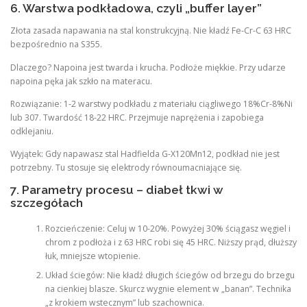
6. Warstwa podkładowa, czyli „buffer layer”
Złota zasada napawania na stal konstrukcyjną. Nie kładź Fe-Cr-C 63 HRC
bezpośrednio na S355.
Dlaczego? Napoina jest twarda i krucha. Podłoże miękkie. Przy udarze
napoina pęka jak szkło na materacu.
Rozwiązanie: 1-2 warstwy podkładu z materiału ciągliwego 18%Cr-8%Ni
lub 307. Twardość 18-22 HRC. Przejmuje naprężenia i zapobiega
odklejaniu.
Wyjątek: Gdy napawasz stal Hadfielda G-X120Mn12, podkład nie jest
potrzebny. Tu stosuje się elektrody równoumacniające się.
7. Parametry procesu – diabeł tkwi w
szczegółach
Rozcieńczenie: Celuj w 10-20%. Powyżej 30% ściągasz węgiel i
chrom z podłoża i z 63 HRC robi się 45 HRC. Niższy prąd, dłuższy
łuk, mniejsze wtopienie.
Układ ściegów: Nie kładź długich ściegów od brzegu do brzegu
na cienkiej blasze. Skurcz wygnie element w „banan”. Technika
„z krokiem wstecznym” lub szachownica.