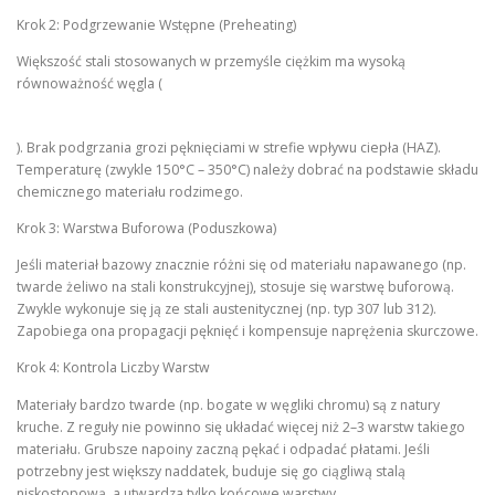
Krok 2: Podgrzewanie Wstępne (Preheating)
Większość stali stosowanych w przemyśle ciężkim ma wysoką
równoważność węgla (
). Brak podgrzania grozi pęknięciami w strefie wpływu ciepła (HAZ).
Temperaturę (zwykle 150°C – 350°C) należy dobrać na podstawie składu
chemicznego materiału rodzimego.
Krok 3: Warstwa Buforowa (Poduszkowa)
Jeśli materiał bazowy znacznie różni się od materiału napawanego (np.
twarde żeliwo na stali konstrukcyjnej), stosuje się warstwę buforową.
Zwykle wykonuje się ją ze stali austenitycznej (np. typ 307 lub 312).
Zapobiega ona propagacji pęknięć i kompensuje naprężenia skurczowe.
Krok 4: Kontrola Liczby Warstw
Materiały bardzo twarde (np. bogate w węgliki chromu) są z natury
kruche. Z reguły nie powinno się układać więcej niż 2–3 warstw takiego
materiału. Grubsze napoiny zaczną pękać i odpadać płatami. Jeśli
potrzebny jest większy naddatek, buduje się go ciągliwą stalą
niskostopową, a utwardza tylko końcowe warstwy.