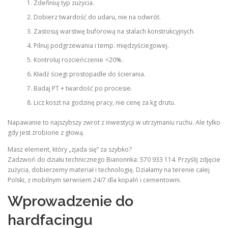
Zdefiniuj typ zużycia.
Dobierz twardość do udaru, nie na odwrót.
Zastosuj warstwę buforową na stalach konstrukcyjnych.
Pilnuj podgrzewania i temp. międzyściegowej.
Kontroluj rozcieńczenie <20%.
Kładź ściegi prostopadle do ścierania.
Badaj PT + twardość po procesie.
Licz koszt na godzinę pracy, nie cenę za kg drutu.
Napawanie to najszybszy zwrot z inwestycji w utrzymaniu ruchu. Ale tylko
gdy jest zrobione z głową.
Masz element, który „zjada się” za szybko?
Zadzwoń do działu technicznego Bianonnka: 570 933 114. Przyślij zdjęcie
zużycia, dobierzemy materiał i technologię. Działamy na terenie całej
Polski, z mobilnym serwisem 24/7 dla kopalń i cementowni.
Wprowadzenie do
hardfacingu