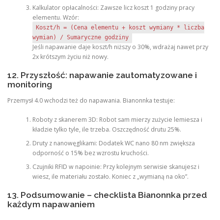
Kalkulator opłacalności: Zawsze licz koszt 1 godziny pracy
elementu. Wzór:
Koszt/h = (Cena elementu + koszt wymiany * liczba
wymian) / Sumaryczne godziny
Jeśli napawanie daje koszt/h niższy o 30%, wdrażaj nawet przy
2x krótszym życiu niż nowy.
12. Przyszłość: napawanie zautomatyzowane i
monitoring
Przemysł 4.0 wchodzi też do napawania. Bianonnka testuje:
Roboty z skanerem 3D: Robot sam mierzy zużycie lemiesza i
kładzie tylko tyle, ile trzeba. Oszczędność drutu 25%.
Druty z nanowęglikami: Dodatek WC nano 80 nm zwiększa
odporność o 15% bez wzrostu kruchości.
Czujniki RFID w napoinie: Przy kolejnym serwisie skanujesz i
wiesz, ile materiału zostało. Koniec z „wymianą na oko”.
13. Podsumowanie – checklista Bianonnka przed
każdym napawaniem