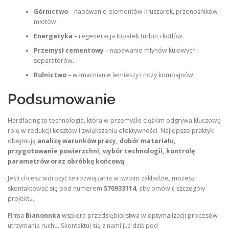
Górnictwo
– napawanie elementów kruszarek, przenośników i
młotów.
Energetyka
– regeneracja łopatek turbin i kotłów.
Przemysł cementowy
– napawanie młynów kulowych i
separatorów.
Rolnictwo
– wzmacnianie lemieszy i noży kombajnów.
Podsumowanie
Hardfacing to technologia, która w przemyśle ciężkim odgrywa kluczową
rolę w redukcji kosztów i zwiększeniu efektywności. Najlepsze praktyki
obejmują
analizę warunków pracy, dobór materiału,
przygotowanie powierzchni, wybór technologii, kontrolę
parametrów oraz obróbkę końcową
.
Jeśli chcesz wdrożyć te rozwiązania w swoim zakładzie, możesz
skontaktować się pod numerem
570933114
, aby omówić szczegóły
projektu.
Firma
Bianonnka
wspiera przedsiębiorstwa w optymalizacji procesów
utrzymania ruchu. Skontaktuj się z nami już dziś pod