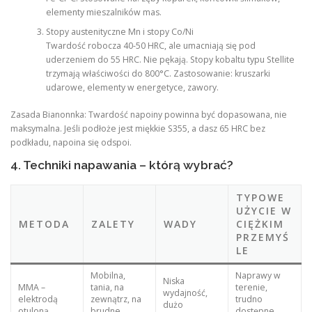
elementy mieszalników mas.
Stopy austenityczne Mn i stopy Co/Ni
Twardość robocza 40-50 HRC, ale umacniają się pod
uderzeniem do 55 HRC. Nie pękają. Stopy kobaltu typu Stellite
trzymają właściwości do 800°C. Zastosowanie: kruszarki
udarowe, elementy w energetyce, zawory.
Zasada Bianonnka: Twardość napoiny powinna być dopasowana, nie
maksymalna. Jeśli podłoże jest miękkie S355, a dasz 65 HRC bez
podkładu, napoina się odspoi.
4. Techniki napawania – którą wybrać?
TYPOWE
UŻYCIE W
METODA
ZALETY
WADY
CIĘŻKIM
PRZEMYŚ
LE
Mobilna,
Naprawy w
Niska
MMA –
tania, na
terenie,
wydajność,
elektrodą
zewnątrz, na
trudno
dużo
otuloną
brudne
dostępne