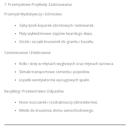
7. Przemysłowe Przykłady Zastosowania
Przemysł Wydobywczy i Górnictwo
Zęby łyżek koparek obrotowych i ładowarek.
Płyty wykładzinowe zsypów twardego skipu.
Stożki i szczęki kruszarek do granitu i bazaltu.
Cementownie i Elektrownie
Rolki i stoły w młynach węglowych oraz młynach surowca.
Ślimaki transportowe cementu i popiołów.
Łopatki wentylatorów wyciągowych spalin.
Recykling i Przetwórstwo Odpadów
Noże niszczarek i rozdrabniaczy (shredderów).
Młotki do kruszenia złomu samochodowego.