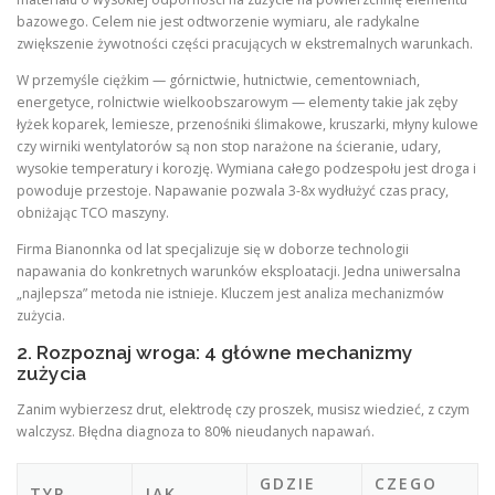
bazowego. Celem nie jest odtworzenie wymiaru, ale radykalne
zwiększenie żywotności części pracujących w ekstremalnych warunkach.
W przemyśle ciężkim — górnictwie, hutnictwie, cementowniach,
energetyce, rolnictwie wielkoobszarowym — elementy takie jak zęby
łyżek koparek, lemiesze, przenośniki ślimakowe, kruszarki, młyny kulowe
czy wirniki wentylatorów są non stop narażone na ścieranie, udary,
wysokie temperatury i korozję. Wymiana całego podzespołu jest droga i
powoduje przestoje. Napawanie pozwala 3-8x wydłużyć czas pracy,
obniżając TCO maszyny.
Firma Bianonnka od lat specjalizuje się w doborze technologii
napawania do konkretnych warunków eksploatacji. Jedna uniwersalna
„najlepsza” metoda nie istnieje. Kluczem jest analiza mechanizmów
zużycia.
2. Rozpoznaj wroga: 4 główne mechanizmy
zużycia
Zanim wybierzesz drut, elektrodę czy proszek, musisz wiedzieć, z czym
walczysz. Błędna diagnoza to 80% nieudanych napawań.
GDZIE
CZEGO
TYP
JAK