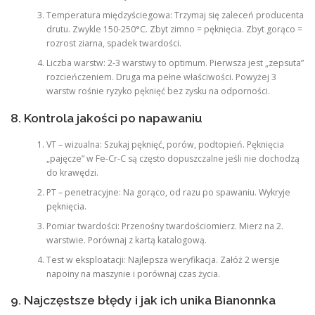
Temperatura międzyściegowa: Trzymaj się zaleceń producenta
drutu. Zwykle 150-250°C. Zbyt zimno = pęknięcia. Zbyt gorąco =
rozrost ziarna, spadek twardości.
Liczba warstw: 2-3 warstwy to optimum. Pierwsza jest „zepsuta”
rozcieńczeniem. Druga ma pełne właściwości. Powyżej 3
warstw rośnie ryzyko pęknięć bez zysku na odporności.
8. Kontrola jakości po napawaniu
VT – wizualna: Szukaj pęknięć, porów, podtopień. Pęknięcia
„pajęcze” w Fe-Cr-C są często dopuszczalne jeśli nie dochodzą
do krawędzi.
PT – penetracyjne: Na gorąco, od razu po spawaniu. Wykryje
pęknięcia.
Pomiar twardości: Przenośny twardościomierz. Mierz na 2.
warstwie. Porównaj z kartą katalogową.
Test w eksploatacji: Najlepsza weryfikacja. Załóż 2 wersje
napoiny na maszynie i porównaj czas życia.
9. Najczęstsze błędy i jak ich unika Bianonnka