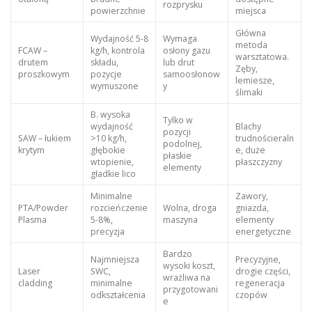
rozprysku
powierzchnie
miejsca
Główna
Wydajność 5-8
Wymaga
metoda
FCAW –
kg/h, kontrola
osłony gazu
warsztatowa.
drutem
składu,
lub drut
Zęby,
proszkowym
pozycje
samoosłonow
lemiesze,
wymuszone
y
ślimaki
B. wysoka
Tylko w
wydajność
Blachy
pozycji
SAW – łukiem
>10 kg/h,
trudnościeraln
podolnej,
krytym
głębokie
e, duże
płaskie
wtopienie,
płaszczyzny
elementy
gładkie lico
Minimalne
Zawory,
PTA/Powder
rozcieńczenie
Wolna, droga
gniazda,
Plasma
5-8%,
maszyna
elementy
precyzja
energetyczne
Bardzo
Najmniejsza
Precyzyjne,
wysoki koszt,
Laser
SWC,
drogie części,
wrażliwa na
cladding
minimalne
regeneracja
przygotowani
odkształcenia
czopów
e