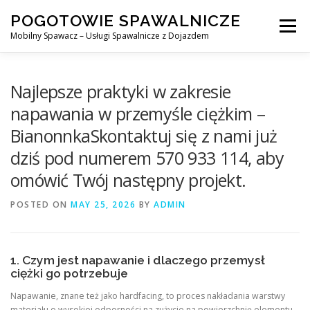
Skip
POGOTOWIE SPAWALNICZE
to
Menu
content
Mobilny Spawacz – Usługi Spawalnicze z Dojazdem
MOBILNY SPAWACZ
WARSZAWA
SPAWACZ
Najlepsze praktyki w zakresie
napawania w przemyśle ciężkim –
BianonnkaSkontaktuj się z nami już
SPAWANIE MIG/MAG (GMAW)
NASZE USŁUGI
dziś pod numerem 570 933 114, aby
omówić Twój następny projekt.
KONTAKT
POSTED ON
MAY 25, 2026
BY
ADMIN
1. Czym jest napawanie i dlaczego przemysł
ciężki go potrzebuje
Napawanie, znane też jako hardfacing, to proces nakładania warstwy
materiału o wysokiej odporności na zużycie na powierzchnię elementu