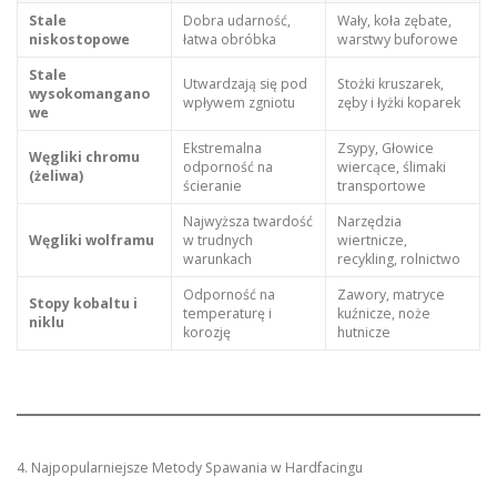
Stale
Dobra udarność,
Wały, koła zębate,
niskostopowe
łatwa obróbka
warstwy buforowe
Stale
Utwardzają się pod
Stożki kruszarek,
wysokomangano
wpływem zgniotu
zęby i łyżki koparek
we
Ekstremalna
Zsypy, Głowice
Węgliki chromu
odporność na
wiercące, ślimaki
(żeliwa)
ścieranie
transportowe
Najwyższa twardość
Narzędzia
Węgliki wolframu
w trudnych
wiertnicze,
warunkach
recykling, rolnictwo
Odporność na
Zawory, matryce
Stopy kobaltu i
temperaturę i
kuźnicze, noże
niklu
korozję
hutnicze
4. Najpopularniejsze Metody Spawania w Hardfacingu