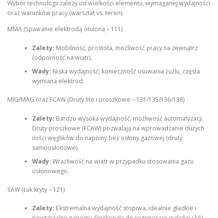
Wybór technologii zależy od wielkości elementu, wymaganej wydajności
oraz warunków pracy (warsztat vs. teren).
MMA (Spawanie elektrodą otuloną – 111)
Zalety:
Mobilność, prostota, możliwość pracy na zewnątrz
(odporność na wiatr).
Wady:
Niska wydajność, konieczność usuwania żużlu, częsta
wymiana elektrod.
MIG/MAG oraz FCAW (Druty lite i proszkowe – 131/135/136/138)
Zalety:
Bardzo wysoka wydajność, możliwość automatyzacji.
Druty proszkowe (FCAW) pozwalają na wprowadzanie dużych
ilości węglików do napoiny bez osłony gazowej (druty
samoosłonowe).
Wady:
Wrażliwość na wiatr w przypadku stosowania gazu
osłonowego.
SAW (Łuk kryty – 121)
Zalety:
Ekstremalna wydajność stopiwa, idealnie gładkie i
powtarzalne napoiny. Doskonała do regeneracji walców i kół