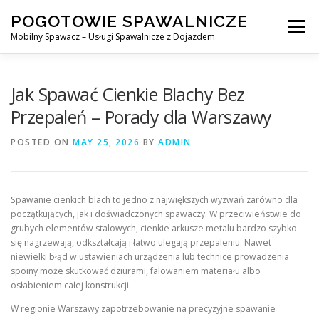
Skip
POGOTOWIE SPAWALNICZE
to
Menu
content
Mobilny Spawacz – Usługi Spawalnicze z Dojazdem
MOBILNY SPAWACZ
WARSZAWA
SPAWACZ
Jak Spawać Cienkie Blachy Bez
Przepaleń – Porady dla Warszawy
SPAWANIE MIG/MAG (GMAW)
NASZE USŁUGI
POSTED ON
MAY 25, 2026
BY
ADMIN
KONTAKT
Spawanie cienkich blach to jedno z największych wyzwań zarówno dla
początkujących, jak i doświadczonych spawaczy. W przeciwieństwie do
grubych elementów stalowych, cienkie arkusze metalu bardzo szybko
się nagrzewają, odkształcają i łatwo ulegają przepaleniu. Nawet
niewielki błąd w ustawieniach urządzenia lub technice prowadzenia
spoiny może skutkować dziurami, falowaniem materiału albo
osłabieniem całej konstrukcji.
W regionie Warszawy zapotrzebowanie na precyzyjne spawanie