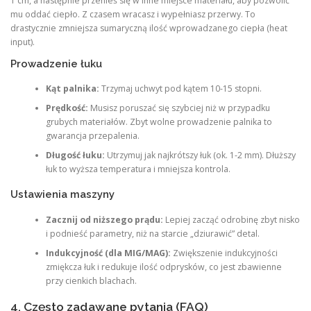
1 cm, a następnie przenieś się w inne miejsce materiału, aby pozwolić
mu oddać ciepło. Z czasem wracasz i wypełniasz przerwy. To
drastycznie zmniejsza sumaryczną ilość wprowadzanego ciepła (heat
input).
Prowadzenie łuku
Kąt palnika:
Trzymaj uchwyt pod kątem 10-15 stopni.
Prędkość:
Musisz poruszać się szybciej niż w przypadku
grubych materiałów. Zbyt wolne prowadzenie palnika to
gwarancja przepalenia.
Długość łuku:
Utrzymuj jak najkrótszy łuk (ok. 1-2 mm). Dłuższy
łuk to wyższa temperatura i mniejsza kontrola.
Ustawienia maszyny
Zacznij od niższego prądu:
Lepiej zacząć odrobinę zbyt nisko
i podnieść parametry, niż na starcie „dziurawić” detal.
Indukcyjność (dla MIG/MAG):
Zwiększenie indukcyjności
zmiękcza łuk i redukuje ilość odprysków, co jest zbawienne
przy cienkich blachach.
4. Często zadawane pytania (FAQ)