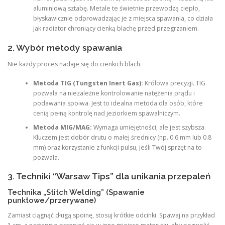
aluminiową sztabę. Metale te świetnie przewodzą ciepło,
błyskawicznie odprowadzając je z miejsca spawania, co działa
jak radiator chroniący cienką blachę przed przegrzaniem.
2. Wybór metody spawania
Nie każdy proces nadaje się do cienkich blach.
Metoda TIG (Tungsten Inert Gas):
Królowa precyzji. TIG
pozwala na niezależne kontrolowanie natężenia prądu i
podawania spoiwa. Jest to idealna metoda dla osób, które
cenią pełną kontrolę nad jeziorkiem spawalniczym.
Metoda MIG/MAG:
Wymaga umiejętności, ale jest szybsza.
Kluczem jest dobór drutu o małej średnicy (np. 0.6 mm lub 0.8
mm) oraz korzystanie z funkcji pulsu, jeśli Twój sprzęt na to
pozwala.
3. Techniki “Warsaw Tips” dla unikania przepaleń
Technika „Stitch Welding” (Spawanie
punktowe/przerywane)
Zamiast ciągnąć długą spoinę, stosuj krótkie odcinki. Spawaj na przykład