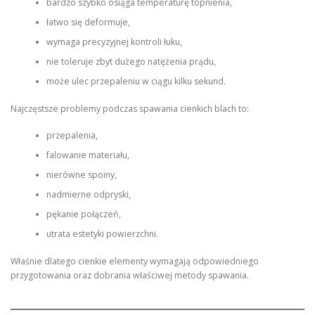
bardzo szybko osiąga temperaturę topnienia,
łatwo się deformuje,
wymaga precyzyjnej kontroli łuku,
nie toleruje zbyt dużego natężenia prądu,
może ulec przepaleniu w ciągu kilku sekund.
Najczęstsze problemy podczas spawania cienkich blach to:
przepalenia,
falowanie materiału,
nierówne spoiny,
nadmierne odpryski,
pękanie połączeń,
utrata estetyki powierzchni.
Właśnie dlatego cienkie elementy wymagają odpowiedniego
przygotowania oraz dobrania właściwej metody spawania.