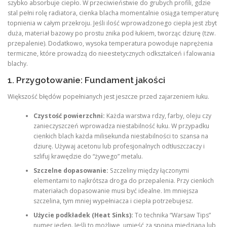
szybko absorbuje ciepło. W przeciwieństwie do grubych profili, gdzie
stal pełni rolę radiatora, cienka blacha momentalnie osiąga temperaturę
topnienia w całym przekroju. Jeśli ilość wprowadzonego ciepła jest zbyt
duża, materiał bazowy po prostu znika pod łukiem, tworząc dziurę (tzw.
przepalenie). Dodatkowo, wysoka temperatura powoduje naprężenia
termiczne, które prowadzą do nieestetycznych odkształceń i falowania
blachy.
1. Przygotowanie: Fundament jakości
Większość błędów popełnianych jest jeszcze przed zajarzeniem łuku.
Czystość powierzchni:
Każda warstwa rdzy, farby, oleju czy
zanieczyszczeń wprowadza niestabilność łuku. W przypadku
cienkich blach każda milisekunda niestabilności to szansa na
dziurę. Używaj acetonu lub profesjonalnych odtłuszczaczy i
szlifuj krawędzie do “żywego” metalu.
Szczelne dopasowanie:
Szczeliny między łączonymi
elementami to najkrótsza droga do przepalenia. Przy cienkich
materiałach dopasowanie musi być idealne. Im mniejsza
szczelina, tym mniej wypełniacza i ciepła potrzebujesz.
Użycie podkładek (Heat Sinks):
To technika “Warsaw Tips”
numer jeden. Jeśli to możliwe, umieść za spoiną miedzianą lub