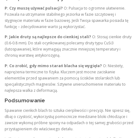
P: Czy muszę używać pulsacji?
O: Pulsacja to ogromne ułatwienie.
Pozwala na utrzymanie stabilnego jeziorka w fazie szczytowej i
stygnięcie materiału w fazie bazowej. Jeśli Twoja spawarka posiada tę
funkcję – zdecydowanie warto ją wykorzystać.
P: Jakie druty są najlepsze do cienkiej stali?
O: Stosuj cienkie druty
(0.6-0.8 mm). Do stali ocynkowanej polecamy druty typu CuSi3
(lutospawanie), które wymagają znacznie mniejszej temperatury i
chronią warstwę antykorozyjną.
P: Co zrobić, gdy mimo starań blacha się wygięła?
O: Niestety,
naprężenia termiczne to fizyka. Kluczem jest mocne zaciskanie
elementów przed spawaniem za pomocą ścisków stolarskich lub
specjalistycznych magnesów. Sztywne unieruchomienie materiału to
najlepsza walka z deformacją.
Podsumowanie
Spawanie cienkich blach to sztuka cierpliwości i precyzji. Nie spiesz się,
dbaj o czystość, wykorzystuj pomocnicze miedziane bloki chłodzące i
zawsze wykonuj próbne spoiny na odpadach o tej samej grubości przed
przystąpieniem do właściwego detalu.