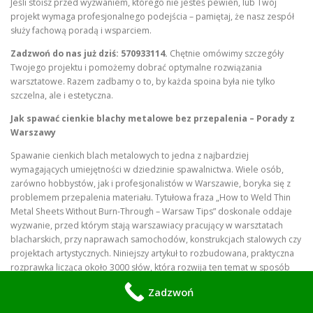
Jeśli stoisz przed wyzwaniem, którego nie jesteś pewien, lub Twój
projekt wymaga profesjonalnego podejścia – pamiętaj, że nasz zespół
służy fachową poradą i wsparciem.
Zadzwoń do nas już dziś: 570933114.
Chętnie omówimy szczegóły
Twojego projektu i pomożemy dobrać optymalne rozwiązania
warsztatowe. Razem zadbamy o to, by każda spoina była nie tylko
szczelna, ale i estetyczna.
Jak spawać cienkie blachy metalowe bez przepalenia – Porady z
Warszawy
Spawanie cienkich blach metalowych to jedna z najbardziej
wymagających umiejętności w dziedzinie spawalnictwa. Wiele osób,
zarówno hobbystów, jak i profesjonalistów w Warszawie, boryka się z
problemem przepalenia materiału. Tytułowa fraza „How to Weld Thin
Metal Sheets Without Burn-Through – Warsaw Tips” doskonale oddaje
wyzwanie, przed którym stają warszawiacy pracujący w warsztatach
blacharskich, przy naprawach samochodów, konstrukcjach stalowych czy
projektach artystycznych. Niniejszy artykuł to rozbudowana, praktyczna
rozprawka licząca około 3000 słów, która rozwija ten temat w sposób
kompleksowy – od podstaw teoretycznych, przez techniki, po lokalne
Zadzwoń
porady dostosowane do warunków panujących w stolicy Polski.