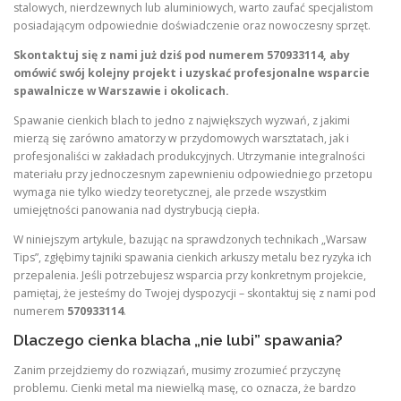
stalowych, nierdzewnych lub aluminiowych, warto zaufać specjalistom
posiadającym odpowiednie doświadczenie oraz nowoczesny sprzęt.
Skontaktuj się z nami już dziś pod numerem 570933114, aby
omówić swój kolejny projekt i uzyskać profesjonalne wsparcie
spawalnicze w Warszawie i okolicach.
Spawanie cienkich blach to jedno z największych wyzwań, z jakimi
mierzą się zarówno amatorzy w przydomowych warsztatach, jak i
profesjonaliści w zakładach produkcyjnych. Utrzymanie integralności
materiału przy jednoczesnym zapewnieniu odpowiedniego przetopu
wymaga nie tylko wiedzy teoretycznej, ale przede wszystkim
umiejętności panowania nad dystrybucją ciepła.
W niniejszym artykule, bazując na sprawdzonych technikach „Warsaw
Tips”, zgłębimy tajniki spawania cienkich arkuszy metalu bez ryzyka ich
przepalenia. Jeśli potrzebujesz wsparcia przy konkretnym projekcie,
pamiętaj, że jesteśmy do Twojej dyspozycji – skontaktuj się z nami pod
numerem
570933114
.
Dlaczego cienka blacha „nie lubi” spawania?
Zanim przejdziemy do rozwiązań, musimy zrozumieć przyczynę
problemu. Cienki metal ma niewielką masę, co oznacza, że bardzo