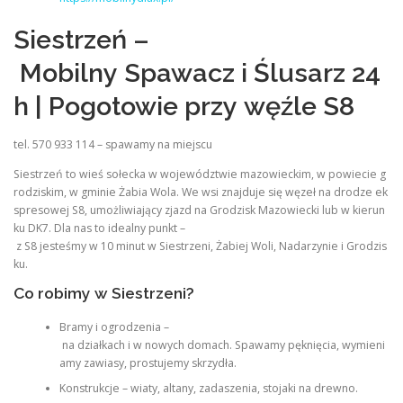
Siestrzeń –
Mobilny Spawacz i Ślusarz 24
h | Pogotowie przy węźle S8
tel. 570 933 114 – spawamy na miejscu
Siestrzeń to wieś sołecka w województwie mazowieckim, w powiecie g
rodziskim, w gminie Żabia Wola. We wsi znajduje się węzeł na drodze ek
spresowej S8, umożliwiający zjazd na Grodzisk Mazowiecki lub w kierun
ku DK7. Dla nas to idealny punkt –
z S8 jesteśmy w 10 minut w Siestrzeni, Żabiej Woli, Nadarzynie i Grodzis
ku.
Co robimy w Siestrzeni?
Bramy i ogrodzenia –
na działkach i w nowych domach. Spawamy pęknięcia, wymieni
amy zawiasy, prostujemy skrzydła.
Konstrukcje – wiaty, altany, zadaszenia, stojaki na drewno.