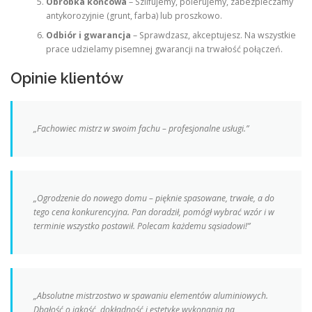
Obróbka końcowa
– Szlifujemy, polerujemy, zabezpieczamy
antykorozyjnie (grunt, farba) lub proszkowo.
Odbiór i gwarancja
– Sprawdzasz, akceptujesz. Na wszystkie
prace udzielamy pisemnej gwarancji na trwałość połączeń.
Opinie klientów
„Fachowiec mistrz w swoim fachu – profesjonalne usługi.”
„Ogrodzenie do nowego domu – pięknie spasowane, trwałe, a do
tego cena konkurencyjna. Pan doradził, pomógł wybrać wzór i w
terminie wszystko postawił. Polecam każdemu sąsiadowi!”
„Absolutne mistrzostwo w spawaniu elementów aluminiowych.
Dbałość o jakość, dokładność i estetykę wykonania na