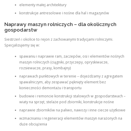
elementy małej architektury
konstrukcje antresolowe i nośne dla hal i magazynów
Naprawy maszyn rolniczych – dla okolicznych
gospodarstw
Siestrzeń i okolice to rejon z zachowanymi tradycjami rolniczymi.
Specjalizujemy się w:
spawaniu i naprawie ram, zaczepów, osi i elementów nośnych
maszyn rolniczych (ciągniki, przyczepy, opryskiwacze,
rozsiewacze, prasy, kombajny)
naprawach punktowych w terenie – dojeżdżamy z agregatem
spawalniczym, aby zespawać pęknięty element bez
konieczności demontażu i transportu
budowie i remoncie konstrukcji stalowych w gospodarstwach –
wiaty na sprzęt, stelaże pod zbiorniki, konstrukcje nośne
naprawie zbiorników na paliwo, nawozy i inne ciecze użytkowe
wzmacnianiu i regeneracji elementów maszyn narażonych na
duże obciążenia