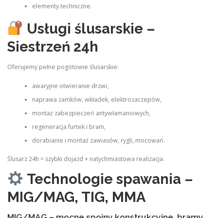
elementy techniczne.
Usługi ślusarskie –
Siestrzeń 24h
Oferujemy pełne pogotowie ślusarskie:
awaryjne otwieranie drzwi,
naprawa zamków, wkładek, elektrozaczepów,
montaż zabezpieczeń antywłamaniowych,
regeneracja furtek i bram,
dorabianie i montaż zawiasów, rygli, mocowań.
Ślusarz 24h = szybki dojazd + natychmiastowa realizacja.
Technologie spawania –
MIG/MAG, TIG, MMA
MIG/MAG – mocne spoiny konstrukcyjne, bramy,