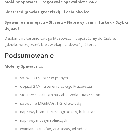
Mobilny Spawacz – Pogotowie Spawalnicze 24/7
Siestrzeń (powiat grodziski) – i cała okolica!
Spawanie na miejscu – Ślusarz – Naprawy bram i furtek – Szybki
dojazd!
Działamy na terenie całego Mazowsza – dojeżdżamy do Ciebie,
gdziekolwiek jesteś. Nie zwlekaj – zadzwoń już teraz!
Podsumowanie
Mobilny Spawacz
to:
spawacz i ślusarz w jednym
dojazd 24/7 na terenie całego Mazowsza
Siestrzeń i cała gmina Żabia Wola – nasz rejon
spawanie MIG/MAG, TIG, elektrodą
naprawy bram, furtek, ogrodzeń, balustrad
naprawy maszyn rolniczych
wymiana zamków, zawiasów, wkładek