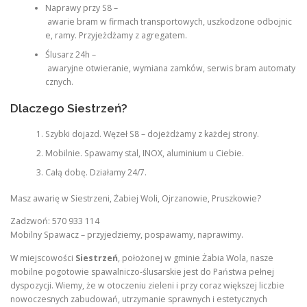
Naprawy przy S8 –
awarie bram w firmach transportowych, uszkodzone odbojnic
e, ramy. Przyjeżdżamy z agregatem.
Ślusarz 24h –
awaryjne otwieranie, wymiana zamków, serwis bram automaty
cznych.
Dlaczego Siestrzeń?
Szybki dojazd. Węzeł S8 – dojeżdżamy z każdej strony.
Mobilnie. Spawamy stal, INOX, aluminium u Ciebie.
Całą dobę. Działamy 24/7.
Masz awarię w Siestrzeni, Żabiej Woli, Ojrzanowie, Pruszkowie?
Zadzwoń: 570 933 114
Mobilny Spawacz – przyjedziemy, pospawamy, naprawimy.
W miejscowości
Siestrzeń
, położonej w gminie Żabia Wola, nasze
mobilne pogotowie spawalniczo-ślusarskie jest do Państwa pełnej
dyspozycji. Wiemy, że w otoczeniu zieleni i przy coraz większej liczbie
nowoczesnych zabudowań, utrzymanie sprawnych i estetycznych