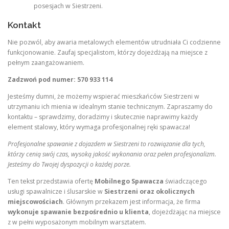
posesjach w Siestrzeni.
Kontakt
Nie pozwól, aby awaria metalowych elementów utrudniała Ci codzienne
funkcjonowanie. Zaufaj specjalistom, którzy dojeżdżają na miejsce z
pełnym zaangażowaniem.
Zadzwoń pod numer: 570 933 114
Jesteśmy dumni, że możemy wspierać mieszkańców Siestrzeni w
utrzymaniu ich mienia w idealnym stanie technicznym. Zapraszamy do
kontaktu – sprawdzimy, doradzimy i skutecznie naprawimy każdy
element stalowy, który wymaga profesjonalnej ręki spawacza!
Profesjonalne spawanie z dojazdem w Siestrzeni to rozwiązanie dla tych,
którzy cenią swój czas, wysoką jakość wykonania oraz pełen profesjonalizm.
Jesteśmy do Twojej dyspozycji o każdej porze.
Ten tekst przedstawia ofertę
Mobilnego Spawacza
świadczącego
usługi spawalnicze i ślusarskie w
Siestrzeni oraz okolicznych
miejscowościach
. Głównym przekazem jest informacja, że firma
wykonuje spawanie bezpośrednio u klienta
, dojeżdżając na miejsce
z w pełni wyposażonym mobilnym warsztatem.