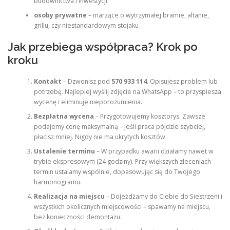
budownictwa i inwestycji
osoby prywatne
– marzące o wytrzymałej bramie, altanie,
grillu, czy niestandardowym stojaku
Jak przebiega współpraca? Krok po
kroku
Kontakt
– Dzwonisz pod
570 933 114
. Opisujesz problem lub
potrzebę. Najlepiej wyślij zdjęcie na WhatsApp – to przyspiesza
wycenę i eliminuje nieporozumienia.
Bezpłatna wycena
– Przygotowujemy kosztorys. Zawsze
podajemy cenę maksymalną – jeśli praca pójdzie szybciej,
płacisz mniej. Nigdy nie ma ukrytych kosztów.
Ustalenie terminu
– W przypadku awarii działamy nawet w
trybie ekspresowym (24 godziny). Przy większych zleceniach
termin ustalamy wspólnie, dopasowując się do Twojego
harmonogramu.
Realizacja na miejscu
– Dojeżdżamy do Ciebie do Siestrzeni i
wszystkich okolicznych miejscowości – spawamy na miejscu,
bez konieczności demontażu.