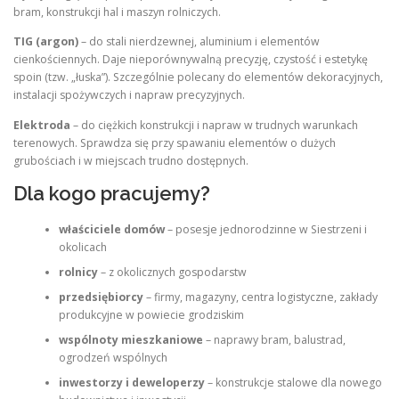
bram, konstrukcji hal i maszyn rolniczych.
TIG (argon)
– do stali nierdzewnej, aluminium i elementów
cienkościennych. Daje nieporównywalną precyzję, czystość i estetykę
spoin (tzw. „łuska”). Szczególnie polecany do elementów dekoracyjnych,
instalacji spożywczych i napraw precyzyjnych.
Elektroda
– do ciężkich konstrukcji i napraw w trudnych warunkach
terenowych. Sprawdza się przy spawaniu elementów o dużych
grubościach i w miejscach trudno dostępnych.
Dla kogo pracujemy?
właściciele domów
– posesje jednorodzinne w Siestrzeni i
okolicach
rolnicy
– z okolicznych gospodarstw
przedsiębiorcy
– firmy, magazyny, centra logistyczne, zakłady
produkcyjne w powiecie grodziskim
wspólnoty mieszkaniowe
– naprawy bram, balustrad,
ogrodzeń wspólnych
inwestorzy i deweloperzy
– konstrukcje stalowe dla nowego