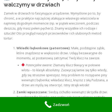
walczymy w drzwiach
Zamek w drzwiach to fascynujące urządzenie. Wymyślone po to, by
chronić, a w praktyce najczęściej atakujące własnego właściciela w
najmniej dogodnym momencie (np. w piątek wieczorem, podczas
deszczu, gdy masz pełen pęcherz). Znamy wszystkie ich rodzaje i
sztuczki! Oto przegląd naszych przeciwników i ich ulubionych metod
tortur:
Wkładki bębenkowe (patentowe):
Małe, podstępne ząbki,
które znajdziesz w większości drzwi. Udają bezawaryjne do
momentu, aż postanowią zatrzymać Twój klucz na zawsze.
Potencjalne awarie:
Złamany klucz tkwiący w połowie
wlotu – to klasyk absolutny. Zazwyczaj łamie się tylko wtedy,
gdy się strasznie spieszysz. Inny problem to rozsypane piny
wewnątrz bębenka; wkładasz klucz, kręcisz z siłą Pudziana, a
drzwi ani myślą się otworzyć. Istny strajk włoski!
Zamki wpuszczane:
Siedzą cichutko wewnątrz skrzydła drzwi.
Ty widzisz tylko klamkę, one widzą cały świat i planują zagładę.
Potencjalne awarie:
Pęknięta sprężyna orzecha. Brzmi jak
Zadzwoń
diagnoza z urologii, ale w praktyce oznacza, że Twoja