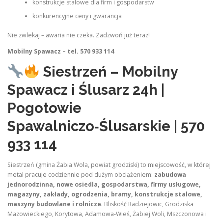
konstrukcje stalowe dla firm i gospodarstw
konkurencyjne ceny i gwarancja
Nie zwlekaj – awaria nie czeka. Zadzwoń już teraz!
Mobilny Spawacz – tel. 570 933 114
Siestrzeń – Mobilny
Spawacz i Ślusarz 24h |
Pogotowie
Spawalniczo‑Ślusarskie | 570
933 114
Siestrzeń (gmina Żabia Wola, powiat grodziski) to miejscowość, w której
metal pracuje codziennie pod dużym obciążeniem:
zabudowa
jednorodzinna, nowe osiedla, gospodarstwa, firmy usługowe,
magazyny, zakłady, ogrodzenia, bramy, konstrukcje stalowe,
maszyny budowlane i rolnicze
. Bliskość Radziejowic, Grodziska
Mazowieckiego, Korytowa, Adamowa‑Wieś, Żabiej Woli, Mszczonowa i