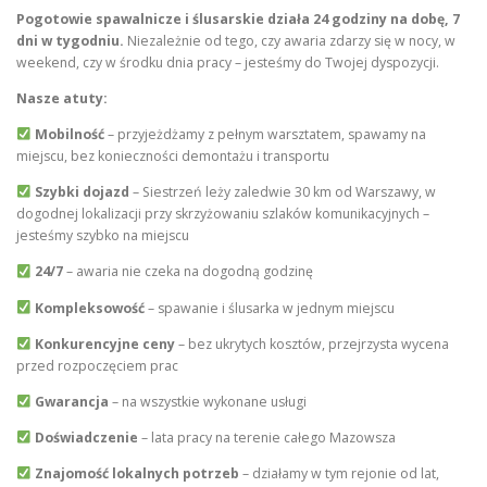
Pogotowie spawalnicze i ślusarskie działa 24 godziny na dobę, 7
dni w tygodniu.
Niezależnie od tego, czy awaria zdarzy się w nocy, w
weekend, czy w środku dnia pracy – jesteśmy do Twojej dyspozycji.
Nasze atuty:
Mobilność
– przyjeżdżamy z pełnym warsztatem, spawamy na
miejscu, bez konieczności demontażu i transportu
Szybki dojazd
– Siestrzeń leży zaledwie 30 km od Warszawy, w
dogodnej lokalizacji przy skrzyżowaniu szlaków komunikacyjnych –
jesteśmy szybko na miejscu
24/7
– awaria nie czeka na dogodną godzinę
Kompleksowość
– spawanie i ślusarka w jednym miejscu
Konkurencyjne ceny
– bez ukrytych kosztów, przejrzysta wycena
przed rozpoczęciem prac
Gwarancja
– na wszystkie wykonane usługi
Doświadczenie
– lata pracy na terenie całego Mazowsza
Znajomość lokalnych potrzeb
– działamy w tym rejonie od lat,