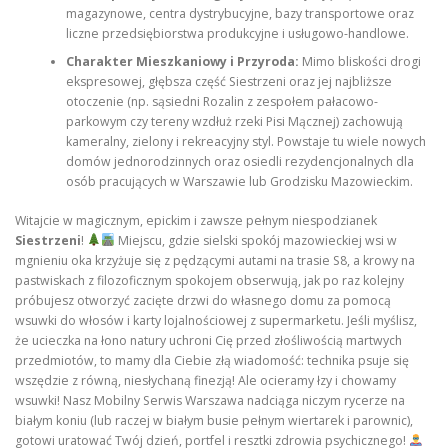
magazynowe, centra dystrybucyjne, bazy transportowe oraz
liczne przedsiębiorstwa produkcyjne i usługowo-handlowe.
Charakter Mieszkaniowy i Przyroda:
Mimo bliskości drogi
ekspresowej, głębsza część Siestrzeni oraz jej najbliższe
otoczenie (np. sąsiedni Rozalin z zespołem pałacowo-
parkowym czy tereny wzdłuż rzeki Pisi Mącznej) zachowują
kameralny, zielony i rekreacyjny styl. Powstaje tu wiele nowych
domów jednorodzinnych oraz osiedli rezydencjonalnych dla
osób pracujących w Warszawie lub Grodzisku Mazowieckim.
Witajcie w magicznym, epickim i zawsze pełnym niespodzianek
Siestrzeni
!
Miejscu, gdzie sielski spokój mazowieckiej wsi w
mgnieniu oka krzyżuje się z pędzącymi autami na trasie S8, a krowy na
pastwiskach z filozoficznym spokojem obserwują, jak po raz kolejny
próbujesz otworzyć zacięte drzwi do własnego domu za pomocą
wsuwki do włosów i karty lojalnościowej z supermarketu. Jeśli myślisz,
że ucieczka na łono natury uchroni Cię przed złośliwością martwych
przedmiotów, to mamy dla Ciebie złą wiadomość: technika psuje się
wszędzie z równą, niesłychaną finezją! Ale ocieramy łzy i chowamy
wsuwki! Nasz Mobilny Serwis Warszawa nadciąga niczym rycerze na
białym koniu (lub raczej w białym busie pełnym wiertarek i parownic),
gotowi uratować Twój dzień, portfel i resztki zdrowia psychicznego!