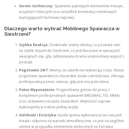
Serwis techniczny:
Spawanie pękniętych elementów maszyn,
urządzeń rolniczych oraz wszelkich konstrukcji metalowych
wymagających fachowej naprawy.
Dlaczego warto wybrać Mobilnego Spawacza w
Siestrzeni?
Szybka Reakcja:
Doskonale znamy okolicę, co pozwala nam
na szybki dojazd do Siestrzeni, co jest kluczowe w sytuacjach
awaryjnych (np. gdy zablokowana brama uniemożliwia wyjazd z
posesji).
Pogotowie 24/7:
Wiemy, że usterki nie wybierają czasu. Nasze
pogotowie spawalniczo-ślusarskie działa całodobowo, oferując
profesjonalną pomoc zawsze, gdy jest ona potrzebna.
Pełne Wyposażenie:
Przyjeżdżamy gotowi do pracy z
kompletem profesjonalnych spawarek (MIG/MAG, TIG, MMA)
oraz zestawem narzędzi ślusarskich. Większość napraw
wykonujemy w trakcie jednej wizyty.
Solidność i Estetyka:
Każda spoina wykonana przez nas jest
trwała i odporna na warunki atmosferyczne, co jest szczególnie
istotne w przypadku elementów widocznych na Państwa