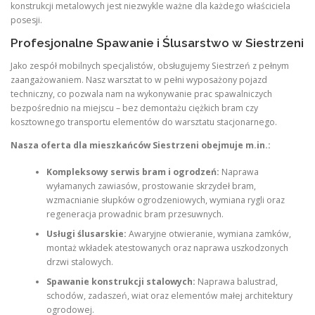
konstrukcji metalowych jest niezwykle ważne dla każdego właściciela
posesji.
Profesjonalne Spawanie i Ślusarstwo w Siestrzeni
Jako zespół mobilnych specjalistów, obsługujemy Siestrzeń z pełnym
zaangażowaniem. Nasz warsztat to w pełni wyposażony pojazd
techniczny, co pozwala nam na wykonywanie prac spawalniczych
bezpośrednio na miejscu – bez demontażu ciężkich bram czy
kosztownego transportu elementów do warsztatu stacjonarnego.
Nasza oferta dla mieszkańców Siestrzeni obejmuje m.in.:
Kompleksowy serwis bram i ogrodzeń:
Naprawa
wyłamanych zawiasów, prostowanie skrzydeł bram,
wzmacnianie słupków ogrodzeniowych, wymiana rygli oraz
regeneracja prowadnic bram przesuwnych.
Usługi ślusarskie:
Awaryjne otwieranie, wymiana zamków,
montaż wkładek atestowanych oraz naprawa uszkodzonych
drzwi stalowych.
Spawanie konstrukcji stalowych:
Naprawa balustrad,
schodów, zadaszeń, wiat oraz elementów małej architektury
ogrodowej.