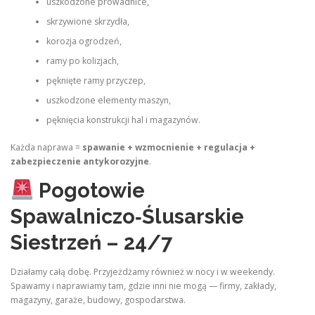
uszkodzone prowadnice,
skrzywione skrzydła,
korozja ogrodzeń,
ramy po kolizjach,
pęknięte ramy przyczep,
uszkodzone elementy maszyn,
pęknięcia konstrukcji hal i magazynów.
Każda naprawa =
spawanie + wzmocnienie + regulacja +
zabezpieczenie antykorozyjne
.
Pogotowie
Spawalniczo‑Ślusarskie
Siestrzeń – 24/7
Działamy całą dobę. Przyjeżdżamy również w nocy i w weekendy.
Spawamy i naprawiamy tam, gdzie inni nie mogą — firmy, zakłady,
magazyny, garaże, budowy, gospodarstwa.