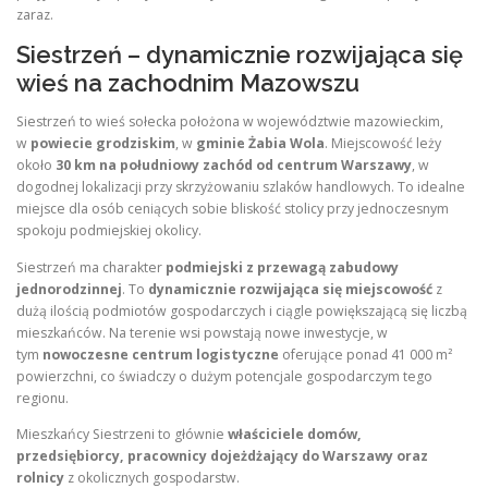
zaraz.
Siestrzeń – dynamicznie rozwijająca się
wieś na zachodnim Mazowszu
Siestrzeń to wieś sołecka położona w województwie mazowieckim,
w
powiecie grodziskim
, w
gminie Żabia Wola
. Miejscowość leży
około
30 km na południowy zachód od centrum Warszawy
, w
dogodnej lokalizacji przy skrzyżowaniu szlaków handlowych. To idealne
miejsce dla osób ceniących sobie bliskość stolicy przy jednoczesnym
spokoju podmiejskiej okolicy.
Siestrzeń ma charakter
podmiejski z przewagą zabudowy
jednorodzinnej
. To
dynamicznie rozwijająca się miejscowość
z
dużą ilością podmiotów gospodarczych i ciągle powiększającą się liczbą
mieszkańców. Na terenie wsi powstają nowe inwestycje, w
tym
nowoczesne centrum logistyczne
oferujące ponad 41 000 m²
powierzchni, co świadczy o dużym potencjale gospodarczym tego
regionu.
Mieszkańcy Siestrzeni to głównie
właściciele domów,
przedsiębiorcy, pracownicy dojeżdżający do Warszawy oraz
rolnicy
z okolicznych gospodarstw.