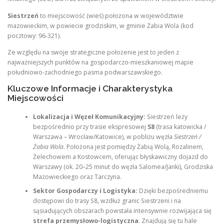
Siestrzeń
to miejscowość (wieś) położona w województwie
mazowieckim, w powiecie grodziskim, w gminie Żabia Wola (kod
pocztowy: 96-321).
Ze względu na swoje strategiczne położenie jest to jeden z
najważniejszych punktów na gospodarczo-mieszkaniowej mapie
południowo-zachodniego pasma podwarszawskiego.
Kluczowe Informacje i Charakterystyka
Miejscowości
Lokalizacja i Węzeł Komunikacyjny:
Siestrzeń leży
bezpośrednio przy trasie ekspresowej
S8
(trasa katowicka /
Warszawa – Wrocław/Katowice), w pobliżu węzła
Siestrzeń /
Żabia Wola
. Położona jest pomiędzy Żabią Wolą, Rozalinem,
Żelechowem a Kostowcem, oferując błyskawiczny dojazd do
Warszawy (ok. 20–25 minut do węzła Salomea/Janki), Grodziska
Mazowieckiego oraz Tarczyna.
Sektor Gospodarczy i Logistyka:
Dzięki bezpośredniemu
dostępowi do trasy S8, wzdłuż granic Siestrzeni i na
sąsiadujących obszarach powstała intensywnie rozwijająca się
strefa przemysłowo-logistyczna
. Znajdują się tu hale