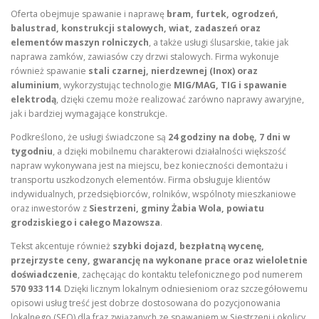
Oferta obejmuje spawanie i naprawę
bram, furtek, ogrodzeń,
balustrad, konstrukcji stalowych, wiat, zadaszeń oraz
elementów maszyn rolniczych
, a także usługi ślusarskie, takie jak
naprawa zamków, zawiasów czy drzwi stalowych. Firma wykonuje
również spawanie
stali czarnej, nierdzewnej (Inox) oraz
aluminium
, wykorzystując technologie
MIG/MAG, TIG i spawanie
elektrodą
, dzięki czemu może realizować zarówno naprawy awaryjne,
jak i bardziej wymagające konstrukcje.
Podkreślono, że usługi świadczone są
24 godziny na dobę, 7 dni w
tygodniu
, a dzięki mobilnemu charakterowi działalności większość
napraw wykonywana jest na miejscu, bez konieczności demontażu i
transportu uszkodzonych elementów. Firma obsługuje klientów
indywidualnych, przedsiębiorców, rolników, wspólnoty mieszkaniowe
oraz inwestorów z
Siestrzeni, gminy Żabia Wola, powiatu
grodziskiego i całego Mazowsza
.
Tekst akcentuje również
szybki dojazd, bezpłatną wycenę,
przejrzyste ceny, gwarancję na wykonane prace oraz wieloletnie
doświadczenie
, zachęcając do kontaktu telefonicznego pod numerem
570 933 114
. Dzięki licznym lokalnym odniesieniom oraz szczegółowemu
opisowi usług treść jest dobrze dostosowana do pozycjonowania
lokalnego (SEO) dla fraz związanych ze spawaniem w Siestrzeni i okolicy.