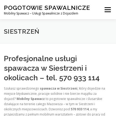
Skip
POGOTOWIE SPAWALNICZE
to
Menu
content
Mobilny Spawacz – Usługi Spawalnicze z Dojazdem
MOBILNY SPAWACZ
WARSZAWA
SPAWACZ
SIESTRZEŃ
SPAWANIE MIG/MAG (GMAW)
NASZE USŁUGI
Profesjonalne usługi
spawacza w Siestrzeni i
KONTAKT
okolicach – tel. 570 933 114
Szukasz sprawdzonego
spawacza w Siestrzeni
, który dojedzie na
miejsce błyskawicznie, pracuje solidnie i nie bierze majątku za
dojazd?
Mobilny Spawacz
to pogotowie spawalnicze i ślusarskie
działające na terenie całego Mazowsza – w tym w Siestrzeni i
okolicznych miejscowościach. Dzwonisz pod
570 933 114
, a my
przyjeżdżamy z pełnym mobilnym warsztatem – gotowi do pracy od