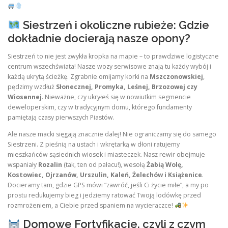
Siestrzeń i okoliczne rubieże: Gdzie
dokładnie docierają nasze opony?
Siestrzeń to nie jest zwykła kropka na mapie – to prawdziwe logistyczne
centrum wszechświata! Nasze wozy serwisowe znają tu każdy wybój i
każdą ukrytą ścieżkę. Zgrabnie omijamy korki na
Mszczonowskiej
,
pędzimy wzdłuż
Słonecznej, Promyka, Leśnej, Brzozowej czy
Wiosennej
. Nieważne, czy ukryłeś się w nowiutkim segmencie
deweloperskim, czy w tradycyjnym domu, którego fundamenty
pamiętają czasy pierwszych Piastów.
Ale nasze macki sięgają znacznie dalej! Nie ograniczamy się do samego
Siestrzeni. Z pieśnią na ustach i wkrętarką w dłoni ratujemy
mieszkańców sąsiednich wiosek i miasteczek. Nasz rewir obejmuje
wspaniały
Rozalin
(tak, ten od pałacu!), wesołą
Żabią Wolę,
Kostowiec, Ojrzanów, Urszulin, Kaleń, Żelechów i Książenice
.
Docieramy tam, gdzie GPS mówi “zawróć, jeśli Ci życie miłe”, a my po
prostu redukujemy bieg i jedziemy ratować Twoją lodówkę przed
rozmrożeniem, a Ciebie przed spaniem na wycieraczce!
Domowe Fortyfikacje, czyli z czym