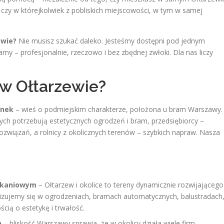
czy w którejkolwiek z pobliskich miejscowości, w tym w samej
ewie?
Nie musisz szukać daleko. Jesteśmy dostępni pod jednym
y – profesjonalnie, rzeczowo i bez zbędnej zwłoki. Dla nas liczy
w Ołtarzewie?
ynek
– wieś o podmiejskim charakterze, położona u bram Warszawy
.
ych potrzebują estetycznych ogrodzeń i bram, przedsiębiorcy –
rozwiązań, a rolnicy z okolicznych terenów – szybkich napraw. Nasza
zkaniowym
– Ołtarzew i okolice to tereny dynamicznie rozwijającego
lizujemy się w ogrodzeniach, bramach automatycznych, balustradach
cią o estetykę i trwałość.
h
– bliskość Warszawy sprawia, że w okolicy działa wiele firm,