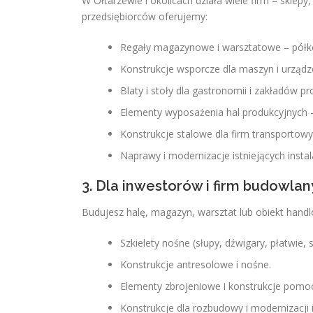
W Ołtarzewie i okolicach działa wiele firm – sklep
przedsiębiorców oferujemy:
Regały magazynowe i warsztatowe – półk
Konstrukcje wsporcze dla maszyn i urządz
Blaty i stoły dla gastronomii i zakładów p
Elementy wyposażenia hal produkcyjnych –
Konstrukcje stalowe dla firm transportowy
Naprawy i modernizacje istniejących instal
3. Dla inwestorów i firm budowlan
Budujesz halę, magazyn, warsztat lub obiekt hand
Szkielety nośne (słupy, dźwigary, płatwie, s
Konstrukcje antresolowe i nośne.
Elementy zbrojeniowe i konstrukcje pomo
Konstrukcje dla rozbudowy i modernizacji 