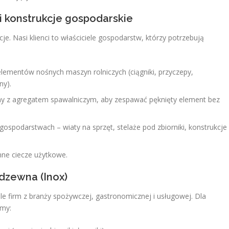
i konstrukcje gospodarskie
je. Nasi klienci to właściciele gospodarstw, którzy potrzebują
elementów nośnych maszyn rolniczych (ciągniki, przyczepy,
ny).
y z agregatem spawalniczym, aby zespawać pęknięty element bez
ospodarstwach – wiaty na sprzęt, stelaże pod zbiorniki, konstrukcje
nne ciecze użytkowe.
rdzewna (Inox)
le firm z branży spożywczej, gastronomicznej i usługowej. Dla
emy: