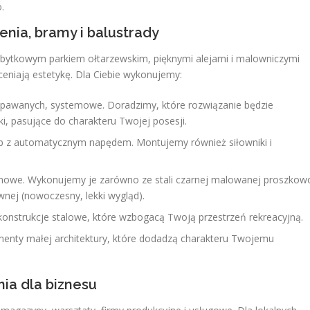
.
enia, bramy i balustrady
zabytkowym parkiem ołtarzewskim
, pięknymi alejami i malowniczymi
eniają estetykę. Dla Ciebie wykonujemy:
 spawanych, systemowe. Doradzimy, które rozwiązanie będzie
ki, pasujące do charakteru Twojej posesji.
ub z automatycznym napędem. Montujemy również siłowniki i
nowe. Wykonujemy je zarówno ze stali czarnej malowanej proszkow
zewnej (nowoczesny, lekki wygląd).
konstrukcje stalowe, które wzbogacą Twoją przestrzeń rekreacyjną.
enty małej architektury, które dodadzą charakteru Twojemu
nia dla biznesu