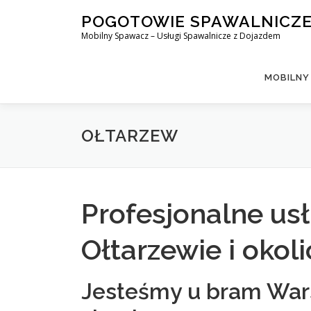
Skip
POGOTOWIE SPAWALNICZ
to
Mobilny Spawacz – Usługi Spawalnicze z Dojazdem
content
MOBILNY
OŁTARZEW
Profesjonalne us
Ołtarzewie i okoli
Jesteśmy u bram Wars