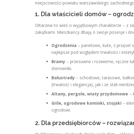
miejscowości powiatu warszawskiego zachodniego
1. Dla właścicieli domów – ogrodz
Ołtarzew to wieś o wyjątkowym charakterze – z 
zakątkami. Mieszkańcy dbają o swoje posesje i doc
Ogrodzenia
– panelowe, kute, z przęseł
najlepsze pod względem trwałości i estety
Bramy
– przesuwne i rozwierne, ręczne l
sterowniki.
Balustrady
– schodowe, tarasowe, balko
(trwałość i elegancja), jak i ze stali nierd
Altany, pergole, wiaty przydomowe
– 
Grile, ogrodowe kominki, stojaki
– elem
ogrodowi.
2. Dla przedsiębiorców – rozwiąza