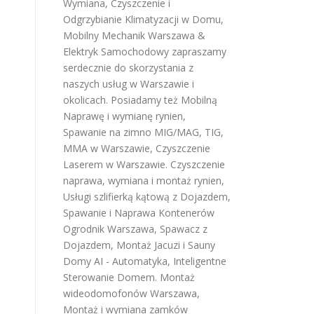
Wymiana, Czyszczenie i
Odgrzybianie Klimatyzacji w Domu
,
Mobilny Mechanik Warszawa &
Elektryk Samochodowy
zapraszamy
serdecznie do skorzystania z
naszych usług w Warszawie i
okolicach. Posiadamy też
Mobilną
Naprawę i wymianę rynien
,
Spawanie na zimno MIG/MAG, TIG,
MMA w Warszawie
,
Czyszczenie
Laserem w Warszawie
.
Czyszczenie
naprawa, wymiana i montaż rynien
,
Usługi szlifierką kątową z Dojazdem
,
Spawanie i Naprawa Kontenerów
Ogrodnik Warszawa
,
Spawacz z
Dojazdem
,
Montaż Jacuzi i Sauny
Domy AI - Automatyka, Inteligentne
Sterowanie Domem
.
Montaż
wideodomofonów Warszawa
,
Montaż i wymiana zamków