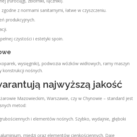
j (rurociągi, zbiorniki, łączniki).
 – zgodne z normami sanitarnymi, łatwe w czyszczeniu.
eń produkcyjnych.
cji.
nej czystości i estetyki spoin.
sowe
koparek, wysięgniki), podwozia wózków widłowych, ramy maszyn
 konstrukcji nośnych.
warantują najwyższą jakość
Ożarowie Mazowieckim, Warszawie, czy w Chynowie – standard jest
snych metod:
i grubościennych i elementów nośnych. Szybko, wydajnie, głęboki
), aluminium, miedzi oraz elementów cienkościennych. Daje