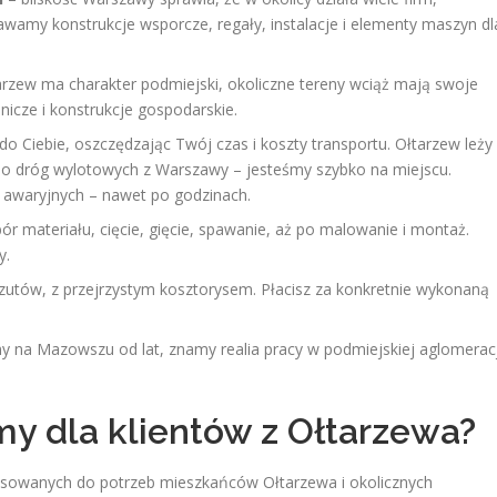
amy konstrukcje wsporcze, regały, instalacje i elementy maszyn dl
rzew ma charakter podmiejski, okoliczne tereny wciąż mają swoje
nicze i konstrukcje gospodarskie.
o Ciebie, oszczędzając Twój czas i koszty transportu. Ołtarzew leży
 do dróg wylotowych z Warszawy
– jesteśmy szybko na miejscu.
h awaryjnych – nawet po godzinach.
ór materiału, cięcie, gięcie, spawanie, aż po malowanie i montaż.
y.
utów, z przejrzystym kosztorysem. Płacisz za konkretnie wykonaną
y na Mazowszu od lat, znamy realia pracy w podmiejskiej aglomeracj
y dla klientów z Ołtarzewa?
asowanych do potrzeb mieszkańców Ołtarzewa i okolicznych