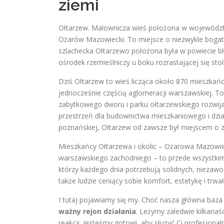
ziemi
Ołtarzew. Malownicza wieś położona w wojewódz
Ożarów Mazowiecki
. To miejsce o niezwykle bogat
szlachecka Ołtarzewo położona była w powiecie b
ośrodek rzemieślniczy u boku rozrastającej się stol
Dziś Ołtarzew to wieś licząca około 870 mieszka
jednocześnie częścią aglomeracji warszawskiej. To
zabytkowego dworu i parku ołtarzewskiego
rozwija
przestrzeń dla budownictwa mieszkaniowego i działa
poznańskiej
, Ołtarzew od zawsze był miejscem o 
Mieszkańcy Ołtarzewa i okolic – Ożarowa Mazowie
warszawskiego zachodniego – to przede wszystk
którzy każdego dnia potrzebują solidnych, niezaw
także ludzie ceniący sobie komfort, estetykę i tr
I tutaj pojawiamy się my. Choć nasza główna baza
ważny rejon działania
. Leżymy zaledwie kilkanaś
reakcji. Jesteśmy gotowi, aby służyć Ci profesjon