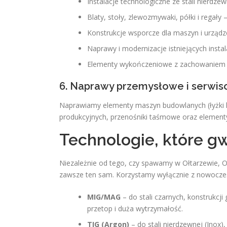
Instalacje technologiczne ze stali nierdzewne
Blaty, stoły, zlewozmywaki, półki i regały
Konstrukcje wsporcze dla maszyn i urządz
Naprawy i modernizacje istniejących instala
Elementy wykończeniowe z zachowaniem peł
6. Naprawy przemysłowe i serwi
Naprawiamy elementy maszyn budowlanych (łyżki 
produkcyjnych, przenośniki taśmowe oraz elementy
Technologie, które g
Niezależnie od tego, czy spawamy w Ołtarzewie, 
zawsze ten sam. Korzystamy wyłącznie z nowocze
MIG/MAG
– do stali czarnych, konstrukcj
przetop i duża wytrzymałość.
TIG (Argon)
– do stali nierdzewnej (Inox