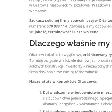
w Ożarowie Mazowieckim, Józefowie, Pilaszkowie, 
Warszawie.
Szukasz solidnej firmy spawalniczej w Ołtarz
numerem:
570 933 114
. Dzwonisz, a my odpowiadam
się
jakość, terminowość i uczciwa cena
.
Dlaczego właśnie my 
Ołtarzew i okolice to wyjątkowy,
zróżnicowany r
To miejsce, gdzie właściciele domów jednorodzinn
solidnych konstrukcji, inwestorzy – niezawodnych 
firma doskonale rozumie tę różnorodność.
Nasze atuty w kontekście Ołtarzewa:
Doświadczenie w budownictwie mies
się budownictwa jednorodzinnego. Specja
altanach i pergolach – wykonanych z dbałoś
Doświadczenie w przemyśle i usługac