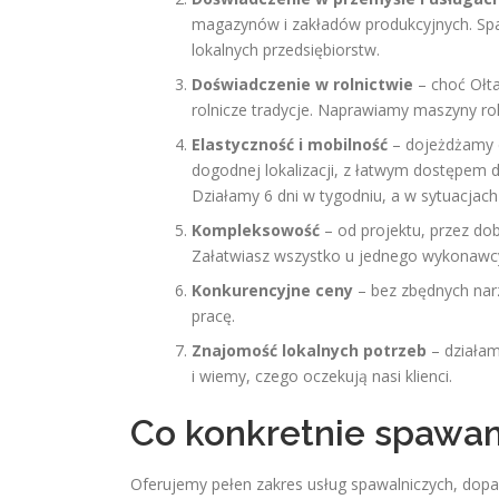
magazynów i zakładów produkcyjnych. Spaw
lokalnych przedsiębiorstw.
Doświadczenie w rolnictwie
– choć Ołta
rolnicze tradycje. Naprawiamy maszyny rol
Elastyczność i mobilność
– dojeżdżamy d
dogodnej lokalizacji, z łatwym dostępem
Działamy 6 dni w tygodniu, a w sytuacjac
Kompleksowość
– od projektu, przez dob
Załatwiasz wszystko u jednego wykonawc
Konkurencyjne ceny
– bez zbędnych narz
pracę.
Znajomość lokalnych potrzeb
– działam
i wiemy, czego oczekują nasi klienci.
Co konkretnie spawam
Oferujemy pełen zakres usług spawalniczych, dop