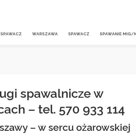
E
 SPAWACZ
WARSZAWA
SPAWACZ
SPAWANIE MIG/
ługi spawalnicze w
cach – tel. 570 933 114
zawy – w sercu ożarowskiej