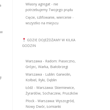
Własny agregat - nie
a
potrzebujemy Twojego prądu
Cięcie, szlifowanie, wiercenie -
wszystko na miejscu
 w
GDZIE DOJEŻDŻAMY W KILKA
GODZIN
Warszawa - Radom: Piaseczno,
Grójec, Warka, Białobrzegi
Warszawa - Lublin: Garwolin,
i
Kołbiel, Ryki, Dęblin
Łódź - Warszawa: Skierniewice,
Żyrardów, Sochaczew, Pruszków
Płock - Warszawa: Wyszogród,
Nowy Dwór, Łomianki