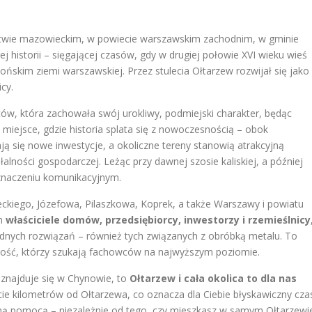
twie mazowieckim, w powiecie warszawskim zachodnim, w gminie
ej historii – sięgającej czasów, gdy w drugiej połowie XVI wieku wieś
łońskim ziemi warszawskiej
. Przez stulecia Ołtarzew rozwijał się jako
icy
.
ńców
, która zachowała swój urokliwy, podmiejski charakter, będąc
 miejsce, gdzie historia splata się z nowoczesnością – obok
ją się nowe inwestycje, a okoliczne tereny stanowią atrakcyjną
lności gospodarczej. Leżąc przy dawnej szosie kaliskiej, a później
znaczeniu komunikacyjnym.
ckiego, Józefowa, Pilaszkowa, Koprek, a także Warszawy i powiatu
im
właściciele domów, przedsiębiorcy, inwestorzy i rzemieślnicy
odnych rozwiązań – również tych związanych z obróbką metalu. To
wałość, którzy szukają fachowców na najwyższym poziomie.
 znajduje się w Chynowie, to
Ołtarzew i cała okolica to dla nas
cie kilometrów od Ołtarzewa, co oznacza dla Ciebie błyskawiczny cza
alną pomocą – niezależnie od tego, czy mieszkasz w samym Ołtarzewi