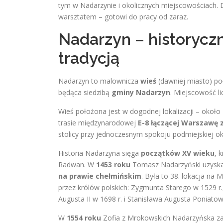
tym w Nadarzynie i okolicznych miejscowościach.
warsztatem – gotowi do pracy od zaraz.
Nadarzyn – historycz
tradycją
Nadarzyn to malownicza
wieś
(dawniej miasto) p
będąca siedzibą
gminy Nadarzyn
. Miejscowość l
Wieś położona jest w dogodnej lokalizacji – około
trasie międzynarodowej
E-8 łączącej Warszawę 
stolicy przy jednoczesnym spokoju podmiejskiej oko
Historia Nadarzyna sięga
początków XV wieku
, 
Radwan
. W
1453 roku
Tomasz Nadarzyński uzyskał
na prawie chełmińskim
. Była to 38. lokacja na
przez królów polskich: Zygmunta Starego w 1529 r.,
Augusta II w 1698 r. i Stanisława Augusta Poniato
W
1554 roku
Zofia z Mrokowskich Nadarzyńska za