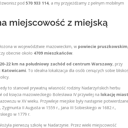
 Dzwonisz pod
570 933 114
, a my przyjeżdżamy z pełnym mobilnym
na miejscowość z miejską
ołożona w województwie mazowieckim, w
powiecie pruszkowskim
iczy obecnie około
4709 mieszkańców
.
20-22 km na południowy zachód od centrum Warszawy
, przy
z Katowicami
. To idealna lokalizacja dla osób ceniących sobie blisko
licy.
kiedy to stanowił prywatną własność rodziny Nadarzyńskich herbu
 od księcia mazowieckiego Bolesława IV przywilej na
lokację mias
 Mazowszu w XV wieku
. Przywileje miejskie były następnie potwierdzan
 Zygmunta II Augusta w 1559 r., Jana III Sobieskiego w 1682 r.,
wskiego w 1779 r.
łożyła pierwszą szkołę w Nadarzynie
. Przez wieki miejscowość