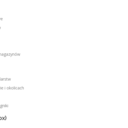
we
w
i magazynów
darstw
e i okolicach
gniki
ox)