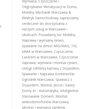
Wymiana, Czyszczenie i
i
Odgrzybianie Klimatyzacji w Domu
,
Mobilny Mechanik Warszawa &
Elektryk Samochodowy
zapraszamy
serdecznie do skorzystania z
w
naszych usług w Warszawie i
okolicach. Posiadamy też
Mobilną
Naprawę i wymianę rynien
,
Spawanie na zimno MIG/MAG, TIG,
MMA w Warszawie
,
Czyszczenie
Laserem w Warszawie
.
Czyszczenie
naprawa, wymiana i montaż rynien
,
Usługi szlifierką kątową z Dojazdem
,
Spawanie i Naprawa Kontenerów
Ogrodnik Warszawa
,
Spawacz z
Dojazdem
,
Montaż Jacuzi i Sauny
Domy AI - Automatyka, Inteligentne
Sterowanie Domem
.
Montaż
wideodomofonów Warszawa
,
Montaż i wymiana zamków