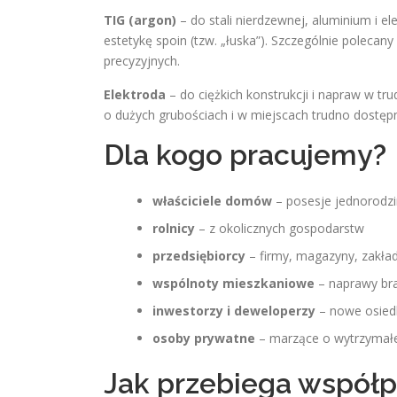
TIG (argon)
– do stali nierdzewnej, aluminium i e
estetykę spoin (tzw. „łuska”). Szczególnie polecan
precyzyjnych.
Elektroda
– do ciężkich konstrukcji i napraw w t
o dużych grubościach i w miejscach trudno dostęp
Dla kogo pracujemy?
właściciele domów
– posesje jednorodzi
rolnicy
– z okolicznych gospodarstw
przedsiębiorcy
– firmy, magazyny, zakła
wspólnoty mieszkaniowe
– naprawy bra
inwestorzy i deweloperzy
– nowe osiedl
osoby prywatne
– marzące o wytrzymałej
Jak przebiega współp