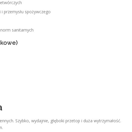
zetwórczych
ii i przemysłu spożywczego
norm sanitarnych
mkowe)
a
ciennych. Szybko, wydajnie, głęboki przetop i duża wytrzymałość.
n.