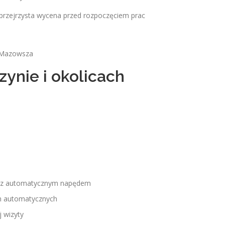
przejrzysta wycena przed rozpoczęciem prac
o Mazowsza
ynie i okolicach
ub z automatycznym napędem
m automatycznych
 wizyty