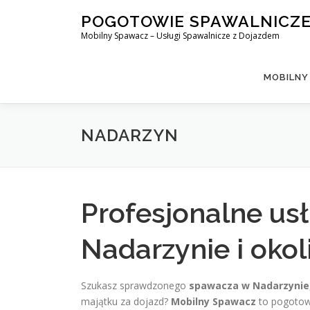
Skip
POGOTOWIE SPAWALNICZ
to
Mobilny Spawacz – Usługi Spawalnicze z Dojazdem
content
MOBILNY
NADARZYN
Profesjonalne us
Nadarzynie i okol
Szukasz sprawdzonego
spawacza w Nadarzynie
majątku za dojazd?
Mobilny Spawacz
to pogotowi