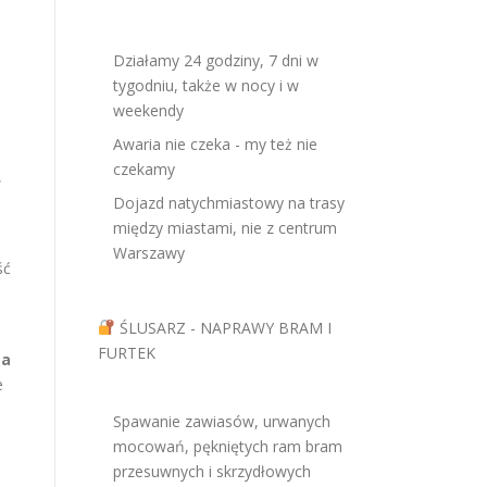
Działamy 24 godziny, 7 dni w
tygodniu, także w nocy i w
weekendy
Awaria nie czeka - my też nie
czekamy
,
Dojazd natychmiastowy na trasy
między miastami, nie z centrum
Warszawy
ść
ŚLUSARZ - NAPRAWY BRAM I
FURTEK
ta
e
Spawanie zawiasów, urwanych
mocowań, pękniętych ram bram
przesuwnych i skrzydłowych