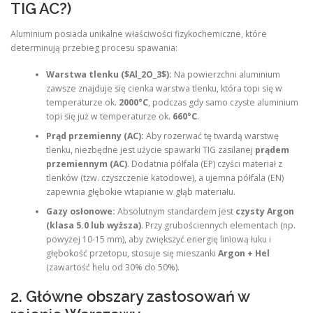
TIG AC?)
Aluminium posiada unikalne właściwości fizykochemiczne, które
determinują przebieg procesu spawania:
Warstwa tlenku ($Al_2O_3$):
Na powierzchni aluminium
zawsze znajduje się cienka warstwa tlenku, która topi się w
temperaturze ok.
2000°C
, podczas gdy samo czyste aluminium
topi się już w temperaturze ok.
660°C
.
Prąd przemienny (AC):
Aby rozerwać tę twardą warstwę
tlenku, niezbędne jest użycie spawarki TIG zasilanej
prądem
przemiennym (AC)
. Dodatnia półfala (EP) czyści materiał z
tlenków (tzw. czyszczenie katodowe), a ujemna półfala (EN)
zapewnia głębokie wtapianie w głąb materiału.
Gazy osłonowe:
Absolutnym standardem jest
czysty Argon
(klasa 5.0 lub wyższa)
. Przy grubościennych elementach (np.
powyżej 10-15 mm), aby zwiększyć energię liniową łuku i
głębokość przetopu, stosuje się mieszanki
Argon + Hel
(zawartość helu od 30% do 50%).
2. Główne obszary zastosowań w