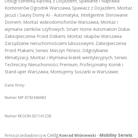
Usługi szlifierką kątową z Dojazdem
Spawanie i Naprawa
,
Kontenerów
Ogrodnik Warszawa
Spawacz z Dojazdem
Montaż
,
,
Jacuzi i Sauny
Domy AI - Automatyka, Inteligentne Sterowanie
Domem
Montaż wideodomofonów Warszawa
Montaż i
.
,
wymiana zamków szyfrowych
Smart Home Automation Dubai
.
.
Zabezpieczenia Przed Dzikami
Montaż okapów Warszawa
,
.
Zarządzanie nieruchomościami luksusowymi
Zabezpieczenia
,
Przed Ptakami
Serwis Maszyn Fitness
Odgrzybianie
,
,
Klimatyzacji
Montaż i Wymiana kratek wentylacyjnych
Serwis
,
,
Techniczny Nieruchomości Premium
Profesjonalny Komik i
,
Stand-uper Warszawa
Montujemy Suszarki w Warszawie
,
.
Dane firmy:
Numer NIP 8792446683
Numer REGON 021161238
Ceidg
Mobilny Serwis
Firma przedsiębiorcy w
Konrad Wiśniewski -