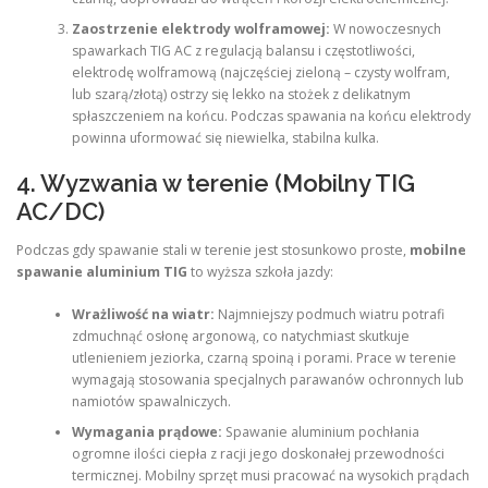
Zaostrzenie elektrody wolframowej:
W nowoczesnych
spawarkach TIG AC z regulacją balansu i częstotliwości,
elektrodę wolframową (najczęściej zieloną – czysty wolfram,
lub szarą/złotą) ostrzy się lekko na stożek z delikatnym
spłaszczeniem na końcu. Podczas spawania na końcu elektrody
powinna uformować się niewielka, stabilna kulka.
4. Wyzwania w terenie (Mobilny TIG
AC/DC)
Podczas gdy spawanie stali w terenie jest stosunkowo proste,
mobilne
spawanie aluminium TIG
to wyższa szkoła jazdy:
Wrażliwość na wiatr:
Najmniejszy podmuch wiatru potrafi
zdmuchnąć osłonę argonową, co natychmiast skutkuje
utlenieniem jeziorka, czarną spoiną i porami. Prace w terenie
wymagają stosowania specjalnych parawanów ochronnych lub
namiotów spawalniczych.
Wymagania prądowe:
Spawanie aluminium pochłania
ogromne ilości ciepła z racji jego doskonałej przewodności
termicznej. Mobilny sprzęt musi pracować na wysokich prądach