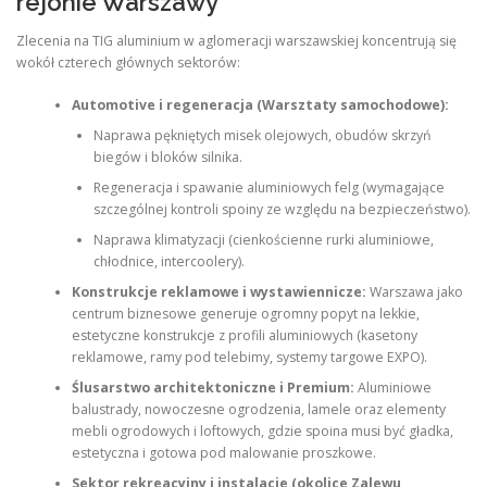
rejonie Warszawy
Zlecenia na TIG aluminium w aglomeracji warszawskiej koncentrują się
wokół czterech głównych sektorów:
Automotive i regeneracja (Warsztaty samochodowe):
Naprawa pękniętych misek olejowych, obudów skrzyń
biegów i bloków silnika.
Regeneracja i spawanie aluminiowych felg (wymagające
szczególnej kontroli spoiny ze względu na bezpieczeństwo).
Naprawa klimatyzacji (cienkościenne rurki aluminiowe,
chłodnice, intercoolery).
Konstrukcje reklamowe i wystawiennicze:
Warszawa jako
centrum biznesowe generuje ogromny popyt na lekkie,
estetyczne konstrukcje z profili aluminiowych (kasetony
reklamowe, ramy pod telebimy, systemy targowe EXPO).
Ślusarstwo architektoniczne i Premium:
Aluminiowe
balustrady, nowoczesne ogrodzenia, lamele oraz elementy
mebli ogrodowych i loftowych, gdzie spoina musi być gładka,
estetyczna i gotowa pod malowanie proszkowe.
Sektor rekreacyjny i instalacje (okolice Zalewu