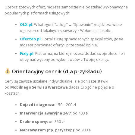
Oprócz gotowych ofert, możesz samodzielnie poszukać wykonawcy na
popularnych platformach usługowych:
OLX.pl
: W kategorii “Usługi” → “Spawanie” znajdziesz wiele
ogłoszeń od lokalnych spawaczy z Wołomina i okolic.
Oferteo.pl
: Portal z listą sprawdzonych specjalistów, gdzie
możesz porównać oferty i przeczytać opinie.
Fixly.pl
: Platforma, na której możesz dodać swoje zlecenie i
otrzymać wyceny od wykonawców z Twojej okolicy.
Orientacyjny cennik (dla przykładu)
Ceny są zawsze ustalane indywidualnie, ale poniższe stawki
od
Mobilnego Serwisu Warszawa
dadzą Ci ogólne pojęcie o
kosztach
:
Dojazd i diagnoza
: 150 – 200 zł
Interwencja awaryjna 24/7
: od 400 zł
Drobne spawy
: od 350 zł
Naprawy ram (np. przyczep)
: od 900 zł