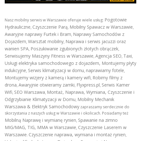
Pogotowie
Nasz mobilny serwis w Warszawie oferuje wiele usług:
Hydrauliczne
Czyszczenie Parą
Mobilny Spawacz w Warszawie
,
,
,
Awaryjne naprawy Furtek i Bram
Naprawy Samochodów z
,
Dojazdem
Warsztat mobilny
Naprawa i serwis jacuzzi oraz
,
,
wanien SPA
Poszukiwanie zgubionych złotych obrączek
,
,
Serwisujemy Maszyny Fitness w Warszawie
Agencja SEO
Taxi
,
,
,
Usługi elektryka samochodowego z dojazdem
,
Montujemy płyty
indukcyjne
Serwis klimatyzacji w domu
naprawiamy fotele
,
,
,
Montujemy wizjery z kamerą i kamery wifi
Robimy filmy z
,
drona
Awaryjnie otwieramy zamki
Flyxpress.pl
Serwis Kamer
,
,
,
Wifi
SEO Warszawa
Montaż, Naprawa, Wymiana, Czyszczenie i
,
,
Odgrzybianie Klimatyzacji w Domu
Mobilny Mechanik
,
Warszawa & Elektryk Samochodowy
zapraszamy serdecznie do
skorzystania z naszych usług w Warszawie i okolicach. Posiadamy też
Mobilną Naprawę i wymianę rynien
Spawanie na zimno
,
MIG/MAG, TIG, MMA w Warszawie
Czyszczenie Laserem w
,
Warszawie
Czyszczenie naprawa, wymiana i montaż rynien
.
,