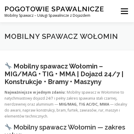
Skip
POGOTOWIE SPAWALNICZE
to
Menu
content
Mobilny Spawacz – Usługi Spawalnicze z Dojazdem
MOBILNY SPAWACZ
WARSZAWA
SPAWACZ
MOBILNY SPAWACZ WOŁOMIN
SPAWANIE MIG/MAG (GMAW)
NASZE USŁUGI
Mobilny spawacz Wołomin –
MIG/MAG • TIG • MMA | Dojazd 24/7 |
KONTAKT
Konstrukcje • Bramy • Maszyny
Najważniejsze w jednym zdaniu:
Mobilny spawacz w Wołominie to
natychmiastowy dojazd 24/7 i pełny zakres spawania stali czarnej,
nierdzewnej oraz aluminium —
MIG/MAG, TIG AC/DC, MMA
— idealny
do awarii, napraw konstrukcji, bram, furtek, zawiasów, rur, maszyn i
elementów technicznych.
Mobilny spawacz Wołomin — zakres