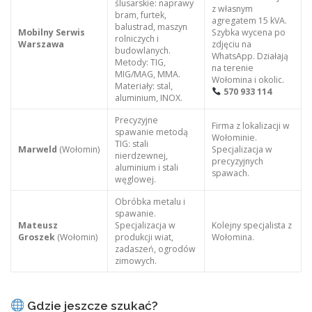
ślusarskie: naprawy
z własnym
bram, furtek,
agregatem 15 kVA
.
balustrad, maszyn
Mobilny Serwis
Szybka wycena po
rolniczych i
Warszawa
zdjęciu na
budowlanych
.
WhatsApp
. Działają
Metody: TIG,
na terenie
MIG/MAG, MMA
.
Wołomina i okolic
.
Materiały: stal,
570 933 114
aluminium, INOX
.
Precyzyjne
Firma z lokalizacji w
spawanie metodą
Wołominie.
TIG: stali
Marweld
(Wołomin)
Specjalizacja w
nierdzewnej,
precyzyjnych
aluminium i stali
spawach.
węglowej.
Obróbka metalu i
spawanie.
Mateusz
Specjalizacja w
Kolejny specjalista z
Groszek
(Wołomin)
produkcji wiat,
Wołomina.
zadaszeń, ogrodów
zimowych.
Gdzie jeszcze szukać?