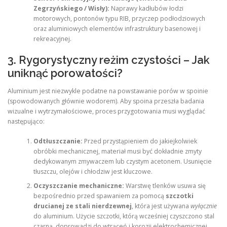
Zegrzyńskiego / Wisły):
Naprawy kadłubów łodzi
motorowych, pontonów typu RIB, przyczep podłodziowych
oraz aluminiowych elementów infrastruktury basenowej i
rekreacyjnej.
3. Rygorystyczny reżim czystości – Jak
uniknąć porowatości?
Aluminium jest niezwykle podatne na powstawanie porów w spoinie
(spowodowanych głównie wodorem). Aby spoina przeszła badania
wizualne i wytrzymałościowe, proces przygotowania musi wyglądać
następująco:
Odtłuszczanie:
Przed przystąpieniem do jakiejkolwiek
obróbki mechanicznej, materiał musi być dokładnie zmyty
dedykowanym zmywaczem lub czystym acetonem. Usunięcie
tłuszczu, olejów i chłodziw jest kluczowe.
Oczyszczanie mechaniczne:
Warstwę tlenków usuwa się
bezpośrednio przed spawaniem za pomocą
szczotki
drucianej ze stali nierdzewnej
, która jest używana
wyłącznie
do aluminium. Użycie szczotki, którą wcześniej czyszczono stal
czarną, doprowadzi do wtrąceń i korozji elektrochemicznej.