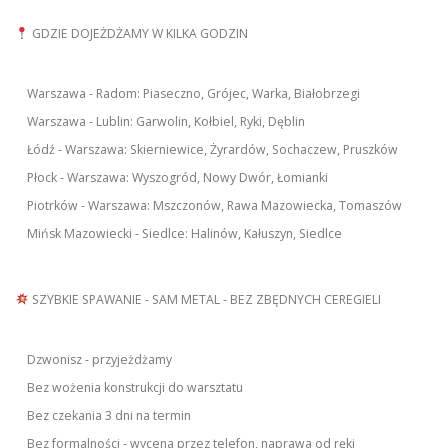
GDZIE DOJEŻDŻAMY W KILKA GODZIN
Warszawa - Radom: Piaseczno, Grójec, Warka, Białobrzegi
Warszawa - Lublin: Garwolin, Kołbiel, Ryki, Dęblin
Łódź - Warszawa: Skierniewice, Żyrardów, Sochaczew, Pruszków
Płock - Warszawa: Wyszogród, Nowy Dwór, Łomianki
Piotrków - Warszawa: Mszczonów, Rawa Mazowiecka, Tomaszów
Mińsk Mazowiecki - Siedlce: Halinów, Kałuszyn, Siedlce
SZYBKIE SPAWANIE - SAM METAL - BEZ ZBĘDNYCH CEREGIELI
Dzwonisz - przyjeżdżamy
Bez wożenia konstrukcji do warsztatu
Bez czekania 3 dni na termin
Bez formalności - wycena przez telefon, naprawa od ręki