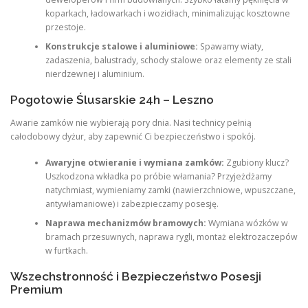
koparkach, ładowarkach i wozidłach, minimalizując kosztowne
przestoje.
Konstrukcje stalowe i aluminiowe:
Spawamy wiaty,
zadaszenia, balustrady, schody stalowe oraz elementy ze stali
nierdzewnej i aluminium.
Pogotowie Ślusarskie 24h – Leszno
Awarie zamków nie wybierają pory dnia. Nasi technicy pełnią
całodobowy dyżur, aby zapewnić Ci bezpieczeństwo i spokój.
Awaryjne otwieranie i wymiana zamków:
Zgubiony klucz?
Uszkodzona wkładka po próbie włamania? Przyjeżdżamy
natychmiast, wymieniamy zamki (nawierzchniowe, wpuszczane,
antywłamaniowe) i zabezpieczamy posesję.
Naprawa mechanizmów bramowych:
Wymiana wózków w
bramach przesuwnych, naprawa rygli, montaż elektrozaczepów
w furtkach.
Wszechstronność i Bezpieczeństwo Posesji
Premium