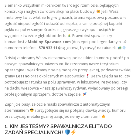
Siemanko wszystkim miłośnikom twardego rzemiosła, pękających
konstrukcji i nagłych zwrotów akcji na placu budowy!
Jeśli Wasz
metalowy świat właśnie legł w gruzach, brama wjazdowa postanowiła
ogłosić niepodległość i odpaść od słupka, a ramię potężnej koparki
pękło na pół w samym środku najgłębszego wykopu – usiądźcie
wygodnie i weźcie głęboki oddech.
Prawdziwi spawalniczy
komandosi z
Mobilny-Spawacz.com
(dostępni pod legendarnym już
numerem telefonu
570 933 114
) są gotowi, by ruszyć na ratunek!
Dzisiaj zabieramy Was w niesamowitą, pełną iskier i humoru podróż po
naszym spawalniczym uniwersum. Rozszerzamy nasze terytorium
operacyjne i wjeżdżamy z pełną mocą do przepięknej, podwarszawskiej
gminy
Leszno
oraz okolicznych miejscowości!
Bez względu na to, czy
potrzebujesz ratunku na polu uprawnym, w luksusowej rezydencji, czy
na dachu wieżowca – nasz spawalniczy rydwan, wyładowany po brzegi
profesjonalnym sprzętem, dotrze wszędzie.
Zapnijcie pasy, załóżcie maski spawalnicze z automatycznym
ściemnianiem
i przygotujcie się na potężną dawkę wiedzy, humoru
oraz czystej, metalurgicznej pasji. Jedziemy z tematem!
1. KIM JESTEŚMY? SPAWALNICZA ELITA DO
ZADAŃ SPECJALNYCH!