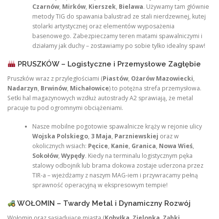
Czarnów
,
Mirków
,
Kierszek
,
Bielawa
. Używamy tam głównie
metody TIG do spawania balustrad ze stali nierdzewnej, kutej
stolarki artystycznej oraz elementów wyposażenia
basenowego. Zabezpieczamy teren matami spawalniczymi i
działamy jak duchy – zostawiamy po sobie tylko idealny spaw!
PRUSZKÓW – Logistyczne i Przemysłowe Zagłębie
Pruszków wraz z przyległościami (
Piastów
,
Ożarów Mazowiecki
,
Nadarzyn
,
Brwinów
,
Michałowice
) to potężna strefa przemysłowa.
Setki hal magazynowych wzdłuż autostrady A2 sprawiają, że metal
pracuje tu pod ogromnymi obciążeniami.
Nasze mobilne pogotowie spawalnicze krąży w rejonie ulicy
Wojska Polskiego
,
3 Maja
,
Parzniewskiej
oraz w
okolicznych wsiach:
Pęcice
,
Kanie
,
Granica
,
Nowa Wieś
,
Sokołów
,
Wypędy
. Kiedy na terminalu logistycznym pęka
stalowy odbojnik lub brama dokowa zostaje uderzona przez
TIR-a – wjeżdżamy z naszym MAG-iem i przywracamy pełną
sprawność operacyjną w ekspresowym tempie!
WOŁOMIN – Twardy Metal i Dynamiczny Rozwój
Wołomin oraz sąsiadujące miasta (
Kobyłka
,
Zielonka
,
Ząbki
,