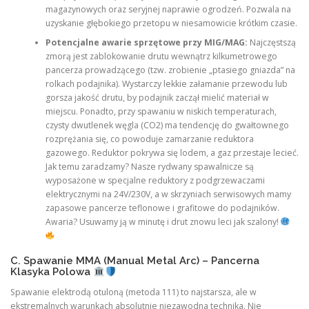
magazynowych oraz seryjnej naprawie ogrodzeń. Pozwala na
uzyskanie głębokiego przetopu w niesamowicie krótkim czasie.
Potencjalne awarie sprzętowe przy MIG/MAG:
Najczęstszą
zmorą jest zablokowanie drutu wewnątrz kilkumetrowego
pancerza prowadzącego (tzw. zrobienie „ptasiego gniazda” na
rolkach podajnika). Wystarczy lekkie załamanie przewodu lub
gorsza jakość drutu, by podajnik zaczął mielić materiał w
miejscu. Ponadto, przy spawaniu w niskich temperaturach,
czysty dwutlenek węgla (CO2) ma tendencję do gwałtownego
rozprężania się, co powoduje zamarzanie reduktora
gazowego. Reduktor pokrywa się lodem, a gaz przestaje lecieć.
Jak temu zaradzamy? Nasze rydwany spawalnicze są
wyposażone w specjalne reduktory z podgrzewaczami
elektrycznymi na 24V/230V, a w skrzyniach serwisowych mamy
zapasowe pancerze teflonowe i grafitowe do podajników.
Awaria? Usuwamy ją w minutę i drut znowu leci jak szalony!
C. Spawanie MMA (Manual Metal Arc) – Pancerna
Klasyka Polowa
Spawanie elektrodą otuloną (metoda 111) to najstarsza, ale w
ekstremalnych warunkach absolutnie niezawodna technika. Nie