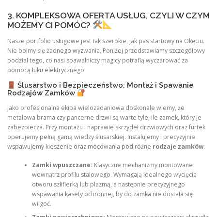
3. KOMPLEKSOWA OFERTA USŁUG, CZYLI W CZYM
MOŻEMY CI POMÓC?
Nasze portfolio usługowe jest tak szerokie, jak pas startowy na Okęciu.
Nie boimy się żadnego wyzwania. Poniżej przedstawiamy szczegółowy
podział tego, co nasi spawalniczy magicy potrafią wyczarować za
pomocą łuku elektrycznego:
Ślusarstwo i Bezpieczeństwo: Montaż i Spawanie
Rodzajów Zamków
Jako profesjonalna ekipa wielozadaniowa doskonale wiemy, że
metalowa brama czy pancerne drzwi są warte tyle, ile zamek, który je
zabezpiecza. Przy montażu i naprawie skrzydeł drzwiowych oraz furtek
operujemy pełną gamą wiedzy ślusarskiej. Instalujemy i precyzyjnie
wspawujemy kieszenie oraz mocowania pod różne
rodzaje zamków
:
Zamki wpuszczane:
Klasyczne mechanizmy montowane
wewnątrz profilu stalowego. Wymagają idealnego wycięcia
otworu szlifierką lub plazmą, a następnie precyzyjnego
wspawania kasety ochronnej, by do zamka nie dostała się
wilgoć.