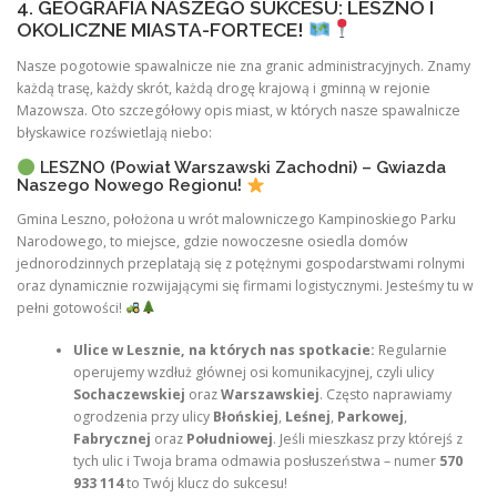
4. GEOGRAFIA NASZEGO SUKCESU: LESZNO I
OKOLICZNE MIASTA-FORTECE!
Nasze pogotowie spawalnicze nie zna granic administracyjnych. Znamy
każdą trasę, każdy skrót, każdą drogę krajową i gminną w rejonie
Mazowsza. Oto szczegółowy opis miast, w których nasze spawalnicze
błyskawice rozświetlają niebo:
LESZNO (Powiat Warszawski Zachodni) – Gwiazda
Naszego Nowego Regionu!
Gmina Leszno, położona u wrót malowniczego Kampinoskiego Parku
Narodowego, to miejsce, gdzie nowoczesne osiedla domów
jednorodzinnych przeplatają się z potężnymi gospodarstwami rolnymi
oraz dynamicznie rozwijającymi się firmami logistycznymi. Jesteśmy tu w
pełni gotowości!
Ulice w Lesznie, na których nas spotkacie:
Regularnie
operujemy wzdłuż głównej osi komunikacyjnej, czyli ulicy
Sochaczewskiej
oraz
Warszawskiej
. Często naprawiamy
ogrodzenia przy ulicy
Błońskiej
,
Leśnej
,
Parkowej
,
Fabrycznej
oraz
Południowej
. Jeśli mieszkasz przy którejś z
tych ulic i Twoja brama odmawia posłuszeństwa – numer
570
933 114
to Twój klucz do sukcesu!