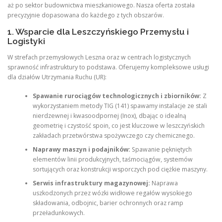
aż po sektor budownictwa mieszkaniowego. Nasza oferta została
precyzyjnie dopasowana do każdego z tych obszarów.
1. Wsparcie dla Leszczyńskiego Przemysłu i
Logistyki
W strefach przemysłowych Leszna oraz w centrach logistycznych
sprawność infrastruktury to podstawa. Oferujemy kompleksowe usługi
dla działów Utrzymania Ruchu (UR):
Spawanie rurociągów technologicznych i zbiorników:
Z
wykorzystaniem metody TIG (141) spawamy instalacje ze stali
nierdzewnej i kwasoodpornej (Inox), dbając o idealną
geometrię i czystość spoin, co jest kluczowe w leszczyńskich
zakładach przetwórstwa spożywczego czy chemicznego.
Naprawy maszyn i podajników:
Spawanie pękniętych
elementów linii produkcyjnych, taśmociągów, systemów
sortujących oraz konstrukcji wsporczych pod ciężkie maszyny.
Serwis infrastruktury magazynowej:
Naprawa
uszkodzonych przez wózki widłowe regałów wysokiego
składowania, odbojnic, barier ochronnych oraz ramp
przeładunkowych.