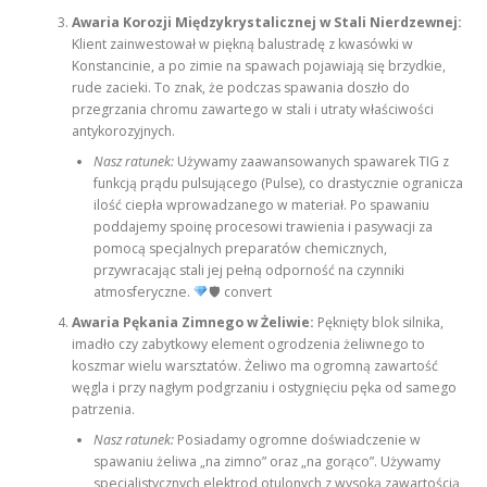
Awaria Korozji Międzykrystalicznej w Stali Nierdzewnej:
Klient zainwestował w piękną balustradę z kwasówki w
Konstancinie, a po zimie na spawach pojawiają się brzydkie,
rude zacieki. To znak, że podczas spawania doszło do
przegrzania chromu zawartego w stali i utraty właściwości
antykorozyjnych.
Nasz ratunek:
Używamy zaawansowanych spawarek TIG z
funkcją prądu pulsującego (Pulse), co drastycznie ogranicza
ilość ciepła wprowadzanego w materiał. Po spawaniu
poddajemy spoinę procesowi trawienia i pasywacji za
pomocą specjalnych preparatów chemicznych,
przywracając stali jej pełną odporność na czynniki
atmosferyczne.
🛡 convert
Awaria Pękania Zimnego w Żeliwie:
Pęknięty blok silnika,
imadło czy zabytkowy element ogrodzenia żeliwnego to
koszmar wielu warsztatów. Żeliwo ma ogromną zawartość
węgla i przy nagłym podgrzaniu i ostygnięciu pęka od samego
patrzenia.
Nasz ratunek:
Posiadamy ogromne doświadczenie w
spawaniu żeliwa „na zimno” oraz „na gorąco”. Używamy
specjalistycznych elektrod otulonych z wysoką zawartością