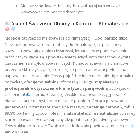
Montaż schodów technicznych i ewakuacyjnych wraz ze
wspawywaniem barier ochronnych.
Akcent Świeżości: Dbamy o Komfort i Klimatyzację!
Możecie zapytać: co ma spawacz do klimatyzacji? Ooo, bardzo dużo!
Nasz rozbudowany serwis mobilny doskonale wie, że praca przy
spawaniu wewnątrz kabiny ciężarówki, koparki czy w pomieszczeniu
technicznym wiąże się z powstawaniem uciążliwych zapachów, dymu i
osadzaniem się pyłów spawalniczych. Ponadto spawamy aluminiowe
przewody klimatyzacyjne, które często pękają od wibracji. Ale sama
naprawa rurki to za mało! Aby w pojeździe lub biurze dało się normalnie
oddychać, oferujemy unikalną informację i usługę uzupełniającą:
profesjonalne czyszczenie klimatyzacji parą wodną
pod wysokim
ciśnieniem!
Thermal Cleaning. Zwykłe ozonowanie czy „psikanie”
pianką z marketu często tylko maskuje problem. Gorąca para wodna
generowana przez nasze specjalne maszyny penetruje parownik, zabija
99,9% bakterii, grzybów i pleśni, a także skutecznie neutralizuje uciążliwy
smród spawalniczy oraz zapachy eksploatacyjne (np. dym tytoniowy).
Czysty układ to zdrowie Twoich płuc i lodowaty powiew w upalne dni!
AirCon Clean.