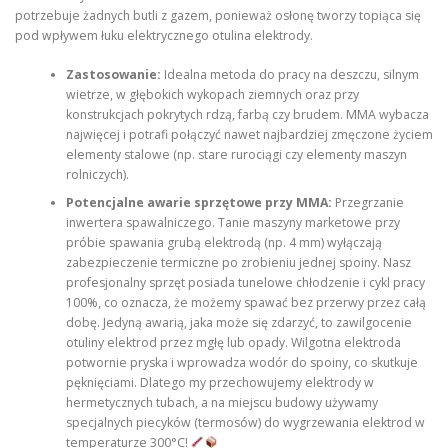
potrzebuje żadnych butli z gazem, ponieważ osłonę tworzy topiąca się
pod wpływem łuku elektrycznego otulina elektrody.
Zastosowanie:
Idealna metoda do pracy na deszczu, silnym
wietrze, w głębokich wykopach ziemnych oraz przy
konstrukcjach pokrytych rdzą, farbą czy brudem. MMA wybacza
najwięcej i potrafi połączyć nawet najbardziej zmęczone życiem
elementy stalowe (np. stare rurociągi czy elementy maszyn
rolniczych).
Potencjalne awarie sprzętowe przy MMA:
Przegrzanie
inwertera spawalniczego. Tanie maszyny marketowe przy
próbie spawania grubą elektrodą (np. 4 mm) wyłączają
zabezpieczenie termiczne po zrobieniu jednej spoiny. Nasz
profesjonalny sprzęt posiada tunelowe chłodzenie i cykl pracy
100%, co oznacza, że możemy spawać bez przerwy przez całą
dobę. Jedyną awarią, jaka może się zdarzyć, to zawilgocenie
otuliny elektrod przez mgłę lub opady. Wilgotna elektroda
potwornie pryska i wprowadza wodór do spoiny, co skutkuje
pęknięciami. Dlatego my przechowujemy elektrody w
hermetycznych tubach, a na miejscu budowy używamy
specjalnych piecyków (termosów) do wygrzewania elektrod w
temperaturze 300°C!