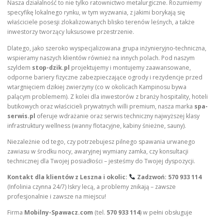
Nasza działalność to nie tylko ratownictwo metalurgiczne. Rozumiemy
specyfikę lokalnego rynku, w tym wyzwania, z jakimi borykają się
właściciele posesji zlokalizowanych blisko terenów leśnych, a także
inwestorzy tworzący luksusowe przestrzenie.
Dlatego, jako szeroko wyspecjalizowana grupa inżynieryjno-techniczna,
wspieramy naszych klientów również na innych polach. Pod naszym
szyldem
stop-dzik.pl
projektujemy i montujemy zaawansowane,
odporne bariery fizyczne zabezpieczające ogrody i rezydencje przed
wtargnięciem dzikiej zwierzyny (co w okolicach Kampinosu bywa
palącym problemem). Z kolei dla inwestorów z branży hospitality, hoteli
butikowych oraz właścicieli prywatnych willi premium, nasza marka
spa-
serwis.pl
oferuje wdrażanie oraz serwis techniczny najwyższej klasy
infrastruktury wellness (wanny flotacyjne, kabiny śnieżne, sauny).
Niezależnie od tego, czy potrzebujesz pilnego spawania urwanego
zawiasu w środku nocy, awaryjnej wymiany zamka, czy konsultacji
technicznej dla Twojej posiadłości – jesteśmy do Twojej dyspozycji.
Kontakt dla klientów z Leszna i okolic:
Zadzwoń: 570 933 114
(Infolinia czynna 24/7) Iskry lecą, a problemy znikają – zawsze
profesjonalnie i zawsze na miejscu!
Firma
Mobilny-Spawacz.com
(tel.
570 933 114
) w pełni obsługuje