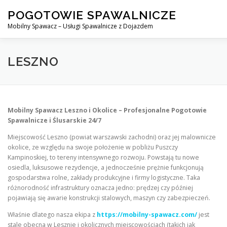
Skip
POGOTOWIE SPAWALNICZE
to
content
Mobilny Spawacz – Usługi Spawalnicze z Dojazdem
MOBILNY SPAWACZ
WARSZAWA
SPAWACZ
SP
LESZNO
Mobilny Spawacz Leszno i Okolice – Profesjonalne Pogotowie
Spawalnicze i Ślusarskie 24/7
Miejscowość Leszno (powiat warszawski zachodni) oraz jej malownicze
okolice, ze względu na swoje położenie w pobliżu Puszczy
Kampinoskiej, to tereny intensywnego rozwoju. Powstają tu nowe
osiedla, luksusowe rezydencje, a jednocześnie prężnie funkcjonują
gospodarstwa rolne, zakłady produkcyjne i firmy logistyczne. Taka
różnorodność infrastruktury oznacza jedno: prędzej czy później
pojawiają się awarie konstrukcji stalowych, maszyn czy zabezpieczeń.
Właśnie dlatego nasza ekipa z
https://mobilny-spawacz.com/
jest
stale obecna w Lesznie i okolicznych miejscowościach (takich jak