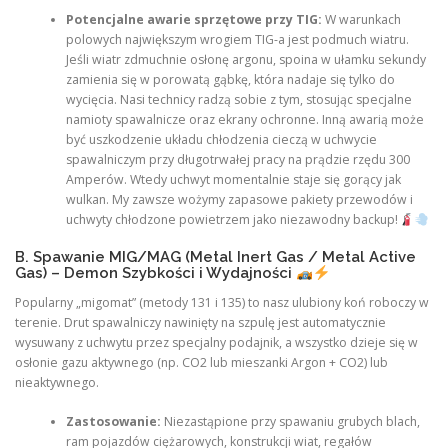
Potencjalne awarie sprzętowe przy TIG:
W warunkach
polowych największym wrogiem TIG-a jest podmuch wiatru.
Jeśli wiatr zdmuchnie osłonę argonu, spoina w ułamku sekundy
zamienia się w porowatą gąbkę, która nadaje się tylko do
wycięcia. Nasi technicy radzą sobie z tym, stosując specjalne
namioty spawalnicze oraz ekrany ochronne. Inną awarią może
być uszkodzenie układu chłodzenia cieczą w uchwycie
spawalniczym przy długotrwałej pracy na prądzie rzędu 300
Amperów. Wtedy uchwyt momentalnie staje się gorący jak
wulkan. My zawsze wożymy zapasowe pakiety przewodów i
uchwyty chłodzone powietrzem jako niezawodny backup!
B. Spawanie MIG/MAG (Metal Inert Gas / Metal Active
Gas) – Demon Szybkości i Wydajności
Popularny „migomat” (metody 131 i 135) to nasz ulubiony koń roboczy w
terenie. Drut spawalniczy nawinięty na szpulę jest automatycznie
wysuwany z uchwytu przez specjalny podajnik, a wszystko dzieje się w
osłonie gazu aktywnego (np. CO2 lub mieszanki Argon + CO2) lub
nieaktywnego.
Zastosowanie:
Niezastąpione przy spawaniu grubych blach,
ram pojazdów ciężarowych, konstrukcji wiat, regałów