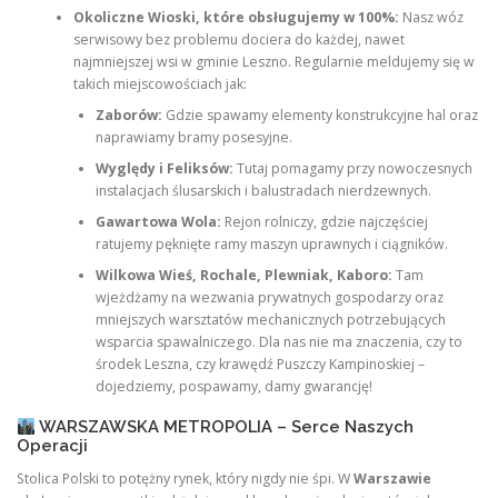
Okoliczne Wioski, które obsługujemy w 100%:
Nasz wóz
serwisowy bez problemu dociera do każdej, nawet
najmniejszej wsi w gminie Leszno. Regularnie meldujemy się w
takich miejscowościach jak:
Zaborów:
Gdzie spawamy elementy konstrukcyjne hal oraz
naprawiamy bramy posesyjne.
Wyględy i Feliksów:
Tutaj pomagamy przy nowoczesnych
instalacjach ślusarskich i balustradach nierdzewnych.
Gawartowa Wola:
Rejon rolniczy, gdzie najczęściej
ratujemy pęknięte ramy maszyn uprawnych i ciągników.
Wilkowa Wieś, Rochale, Plewniak, Kaboro:
Tam
wjeżdżamy na wezwania prywatnych gospodarzy oraz
mniejszych warsztatów mechanicznych potrzebujących
wsparcia spawalniczego. Dla nas nie ma znaczenia, czy to
środek Leszna, czy krawędź Puszczy Kampinoskiej –
dojedziemy, pospawamy, damy gwarancję!
WARSZAWSKA METROPOLIA – Serce Naszych
Operacji
Stolica Polski to potężny rynek, który nigdy nie śpi. W
Warszawie