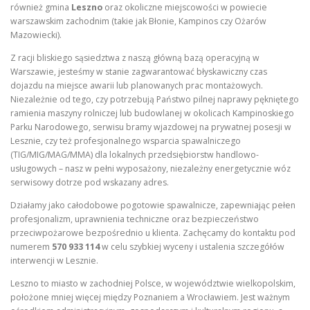
również gmina
Leszno
oraz okoliczne miejscowości w powiecie
warszawskim zachodnim (takie jak Błonie, Kampinos czy Ożarów
Mazowiecki).
Z racji bliskiego sąsiedztwa z naszą główną bazą operacyjną w
Warszawie, jesteśmy w stanie zagwarantować błyskawiczny czas
dojazdu na miejsce awarii lub planowanych prac montażowych.
Niezależnie od tego, czy potrzebują Państwo pilnej naprawy pękniętego
ramienia maszyny rolniczej lub budowlanej w okolicach Kampinoskiego
Parku Narodowego, serwisu bramy wjazdowej na prywatnej posesji w
Lesznie, czy też profesjonalnego wsparcia spawalniczego
(TIG/MIG/MAG/MMA) dla lokalnych przedsiębiorstw handlowo-
usługowych – nasz w pełni wyposażony, niezależny energetycznie wóz
serwisowy dotrze pod wskazany adres.
Działamy jako całodobowe pogotowie spawalnicze, zapewniając pełen
profesjonalizm, uprawnienia techniczne oraz bezpieczeństwo
przeciwpożarowe bezpośrednio u klienta. Zachęcamy do kontaktu pod
numerem
570 933 114
w celu szybkiej wyceny i ustalenia szczegółów
interwencji w Lesznie.
Leszno to miasto w zachodniej Polsce, w województwie wielkopolskim,
położone mniej więcej między Poznaniem a Wrocławiem. Jest ważnym