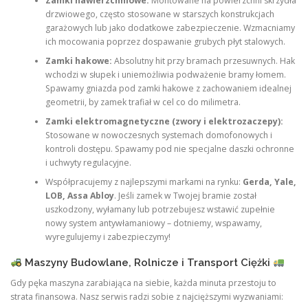
Zamki nawierzchniowe:
Montowane na powierzchni skrzydła
drzwiowego, często stosowane w starszych konstrukcjach
garażowych lub jako dodatkowe zabezpieczenie. Wzmacniamy
ich mocowania poprzez dospawanie grubych płyt stalowych.
Zamki hakowe:
Absolutny hit przy bramach przesuwnych. Hak
wchodzi w słupek i uniemożliwia podważenie bramy łomem.
Spawamy gniazda pod zamki hakowe z zachowaniem idealnej
geometrii, by zamek trafiał w cel co do milimetra.
Zamki elektromagnetyczne (zwory i elektrozaczepy):
Stosowane w nowoczesnych systemach domofonowych i
kontroli dostępu. Spawamy pod nie specjalne daszki ochronne
i uchwyty regulacyjne.
Współpracujemy z najlepszymi markami na rynku:
Gerda, Yale,
LOB, Assa Abloy
. Jeśli zamek w Twojej bramie został
uszkodzony, wyłamany lub potrzebujesz wstawić zupełnie
nowy system antywłamaniowy – dotniemy, wspawamy,
wyregulujemy i zabezpieczymy!
Maszyny Budowlane, Rolnicze i Transport Ciężki
Gdy pęka maszyna zarabiająca na siebie, każda minuta przestoju to
strata finansowa. Nasz serwis radzi sobie z najcięższymi wyzwaniami: