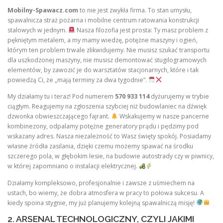
Mobilny-Spawacz.com
to nie jest zwykła firma. To stan umysłu,
spawalnicza straż pożarna i mobilne centrum ratowania konstrukcji
stalowych w jednym.
Nasza filozofia jest prosta: Ty masz problem z
pękniętym metalem, a my mamy wiedzę, potężne maszyny i ogień,
którym ten problem trwale zlikwidujemy. Nie musisz szukać transportu
dla uszkodzonej maszyny, nie musisz demontować stugilogramowych
elementów, by zawozić je do warsztatów stacjonarnych, które i tak
powiedzą Ci, że „mają terminy za dwa tygodnie”.
My działamy tu i teraz! Pod numerem
570 933 114
dyżurujemy w trybie
ciągłym. Reagujemy na zgłoszenia szybciej niż budowlaniec na dźwięk
dzwonka obwieszczającego fajrant.
Wskakujemy w nasze pancerne
kombinezony, odpalamy potężne generatory prądu i pędzimy pod
wskazany adres. Nasza niezależność to Wasz święty spokój. Posiadamy
własne źródła zasilania, dzięki czemu możemy spawać na środku
szczerego pola, w głębokim lesie, na budowie autostrady czy w piwnicy,
w której zapomniano o instalacji elektrycznej.
Działamy kompleksowo, profesjonalnie i zawsze z uśmiechem na
ustach, bo wiemy, że dobra atmosfera w pracy to połowa sukcesu. A
kiedy spoina stygnie, my już planujemy kolejną spawalniczą misję!
2. ARSENAL TECHNOLOGICZNY, CZYLI JAKIMI