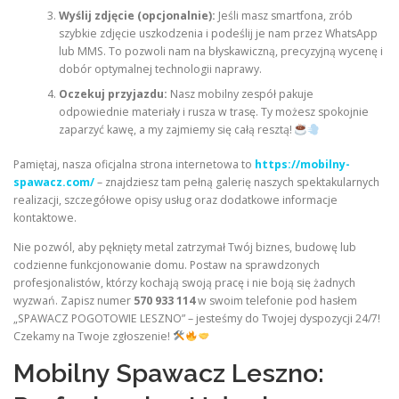
Wyślij zdjęcie (opcjonalnie):
Jeśli masz smartfona, zrób
szybkie zdjęcie uszkodzenia i podeślij je nam przez WhatsApp
lub MMS. To pozwoli nam na błyskawiczną, precyzyjną wycenę i
dobór optymalnej technologii naprawy.
Oczekuj przyjazdu:
Nasz mobilny zespół pakuje
odpowiednie materiały i rusza w trasę. Ty możesz spokojnie
zaparzyć kawę, a my zajmiemy się całą resztą!
Pamiętaj, nasza oficjalna strona internetowa to
https://mobilny-
spawacz.com/
– znajdziesz tam pełną galerię naszych spektakularnych
realizacji, szczegółowe opisy usług oraz dodatkowe informacje
kontaktowe.
Nie pozwól, aby pęknięty metal zatrzymał Twój biznes, budowę lub
codzienne funkcjonowanie domu. Postaw na sprawdzonych
profesjonalistów, którzy kochają swoją pracę i nie boją się żadnych
wyzwań. Zapisz numer
570 933 114
w swoim telefonie pod hasłem
„SPAWACZ POGOTOWIE LESZNO” – jesteśmy do Twojej dyspozycji 24/7!
Czekamy na Twoje zgłoszenie!
Mobilny Spawacz Leszno: