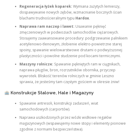
Regeneracja łyżek koparek:
Wymiana zużytych lemieszy,
dospawywanie nowych zębów, wzmacnianie bocznych ścian
blachami trudnościeralnymi typu
Hardox
.
Naprawa ram naczep i lawet:
Usuwanie pęknięć
zmęczeniowych w podwoziach samochodów ciężarowych.
Stosujemy zaawansowane procedury: podgrzewanie palnikiem
acetylenowo-tlenowym, żłobienie elektro-powietrzne starej
spoiny, spawanie wielowarstwowe drutami o podwyższonej
plastyczności i powolne studzenie pod kocami termicznymi.
Maszyny rolnicze:
Spawanie pękniętych ram w ciągnikach,
naprawa pługów, bron, rozrzutników obornika, przyczep
wywrotek. Bliskość terenów rolniczych w gminie Leszno
sprawia, że jesteśmy tam częstym gościem w okresie żniw!
Konstrukcje Stalowe, Hale i Magazyny
Spawanie antresoli, konstrukcji zadaszeń, wiat
samochodowych (carportów).
Naprawa uszkodzonych przez wózki widłowe regałów
magazynowych (wspawujemy nowe stopy i elementy pionowe
zgodnie z normami bezpieczeństwa).