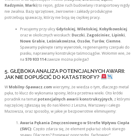
Radzymin
,
Marki
) to rejon, gdzie ruch budowlany i transportowy nigdy
nie zwalnia. Bazy sprzętowe, żwirownie i zakłady produkcyjne
potrzebują spawaczy, którzy nie boją się ciężkiej pracy.
Pracujemy przy ulicy
Gdyńskiej
,
Wileńskiej
,
Kobyłkowskiej
oraz w okolicznych wioskach:
Duczki
,
Zagościniec
,
Lipinki
,
Nowe Grabie
,
Leśniakowizna
,
Ossów
,
Turów
,
Ciemne
.
Spawamy pęknięte ramy wywrotek, regenerujemy czerpaki do
piasku, naprawiamy konstrukcje taśmociągów. Wołomin wie, że
na
570 933 114
zawsze można polegać!
5. GŁĘBOKA ANALIZA POTENCJALNYCH AWARII:
JAK NIE DOPUŚCIĆ DO KATASTROFY?
W
Mobilny-Spawacz.com
wierzymy, że wiedza o tym, dlaczego metal
pęka, to klucz do wykonania spoiny, która przetrwa wieki. Oto krótki
poradnik na temat
potencjalnych awarii konstrukcyjnych
, z którymi
najczęściej zgłaszają się do nas klienci z Leszna, Warszawy i całego
Mazowsza, oraz sposoby, w jakie je bezpowrotnie eliminujemy:
Awaria Pękania Zmęczeniowego w Strefie Wpływu Ciepła
(SWC):
Często zdarza się, że element pęka tuż obok starego
spawu. Dlaczego? Ponieważ poprzedni „fachowiec”