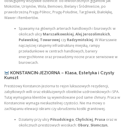
obsługujemy wszystkie dzielnice: od lewobrzeżnych gigantów jak
Mokotów, Ursynów, Wola, Bemowo, Bielany i Śródmieście, po
prawobrzeżną Pragę-Północ, Pragę-Południe, Targówek, Białołękę,
Wawer i Rembertów.
Spawamy na głównych arteriach handlowych i biurowych: w
okolicach ulicy
Marszałkowskiej
,
Alej Jerozolimskich
,
Puławskiej
,
Towarowej
czy
Radzymińskiej
. W Warszawie
najczęściej ratujemy infrastrukturę miejską, rampy
przeładunkowe w centrach handlowych, bariery
energochłonne oraz prowadzimy nocne prace serwisowe w
biurowcach.
KONSTANCIN-JEZIORNA – Klasa, Estetyka i Czysty
Kunszt
Prestiżowy Konstancin-Jeziorna to rejon luksusowych rezydencji,
zabytkowych willi oraz ekskluzywnych obiektów uzdrowiskowych i SPA.
Tutaj wymagania klientów są wywindowane pod same chmury. Praca w
Konstancinie wymaga nieskazitelnej czystości. Nie ma mowy o
zachlapaniu elewacji iskrami czy ubrudzeniu kostki granitowej.
Działamy przy ulicy
Piłsudskiego
,
Chylickiej
,
Prusa
oraz w
okolicznych prestiżowych wioskach:
Obory
,
Słomczyn
,