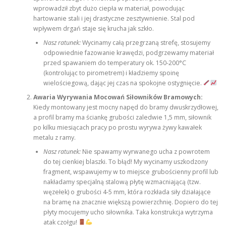
wprowadził zbyt dużo ciepła w materiał, powodując
hartowanie stali i jej drastyczne zesztywnienie. Stal pod
wpływem drgań staje się krucha jak szkło.
Nasz ratunek:
Wycinamy całą przegrzaną strefę, stosujemy
odpowiednie fazowanie krawędzi, podgrzewamy materiał
przed spawaniem do temperatury ok. 150-200°C
(kontrolując to pirometrem) i kładziemy spoinę
wielościegową, dając jej czas na spokojne ostygnięcie.
Awaria Wyrywania Mocowań Siłowników Bramowych:
Kiedy montowany jest mocny napęd do bramy dwuskrzydłowej,
a profil bramy ma ściankę grubości zaledwie 1,5 mm, siłownik
po kilku miesiącach pracy po prostu wyrywa żywy kawałek
metalu z ramy.
Nasz ratunek:
Nie spawamy wyrwanego ucha z powrotem
do tej cienkiej blaszki. To błąd! My wycinamy uszkodzony
fragment, wspawujemy w to miejsce grubościenny profil lub
nakładamy specjalną stalową płytę wzmacniającą (tzw.
węzełek) o grubości 4-5 mm, która rozkłada siły działające
na bramę na znacznie większą powierzchnię. Dopiero do tej
płyty mocujemy ucho siłownika. Taka konstrukcja wytrzyma
atak czołgu!