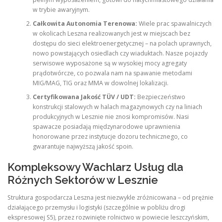
w trybie awaryjnym.
Całkowita Autonomia Terenowa:
Wiele prac spawalniczych
w okolicach Leszna realizowanych jest w miejscach bez
dostępu do sieci elektroenergetycznej – na polach uprawnych,
nowo powstających osiedlach czy wiaduktach. Nasze pojazdy
serwisowe wyposażone są w wysokiej mocy agregaty
prądotwórcze, co pozwala nam na spawanie metodami
MIG/MAG, TIG oraz MMA w dowolnej lokalizacji.
Certyfikowana Jakość TÜV / UDT:
Bezpieczeństwo
konstrukcji stalowych w halach magazynowych czy na liniach
produkcyjnych w Lesznie nie znosi kompromisów. Nasi
spawacze posiadają międzynarodowe uprawnienia
honorowane przez instytucje dozoru technicznego, co
gwarantuje najwyższą jakość spoin.
Kompleksowy Wachlarz Usług dla
Różnych Sektorów w Lesznie
Struktura gospodarcza Leszna jest niezwykle zróżnicowana – od prężnie
działającego przemysłu i logistyki (szczególnie w pobliżu drogi
ekspresowej S5), przez rozwinięte rolnictwo w powiecie leszczyńskim,