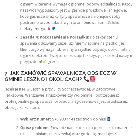
ogniem w terenie wymaga ogromnej odpowiedzialności. Każdy
nasz wóz wyposażony jest w gaśnice proszkowe i śniegowe,
koce gaśnicze oraz kurtyny spawalnicze chroniące osoby
postronne przed szkodliwym promieniowaniem UV łuku
elektrycznego.
Zasada 4: Pozostawienie Porządku:
Po zakończeniu
spawania odkuwamy żużel, szlifujemy spoinę na gładko (jeśli
klient tego wymaga), zbieramy wszystkie odpady, opiłki metalu i
ogarki elektrod. Twój teren zostaje tak czysty, jak przed naszym
przyjazdem!
green
7. JAK ZAMÓWIĆ SPAWALNICZĄ ODSIECZ W
GMINIE LESZNO I OKOLICACH?
Jeżeli jesteś w Lesznie przy ulicy Sochaczewskiej, w Zaborowie,
Feliksowie, Warszawie, Pruszkowie czy Wołominie i potrzebujesz
profesjonalnego spawacza, procedura zgłoszeniowa jest prostsza niż
obsługa kalkulatora:
Wybierz numer:
570 933 114
i zadzwoń do nas!
Opisz problem:
Powiedz nam krótko, co pękło, jaki to materiał
(stal, aluminium, nierdzewka) oraz gdzie się znajdujesz.