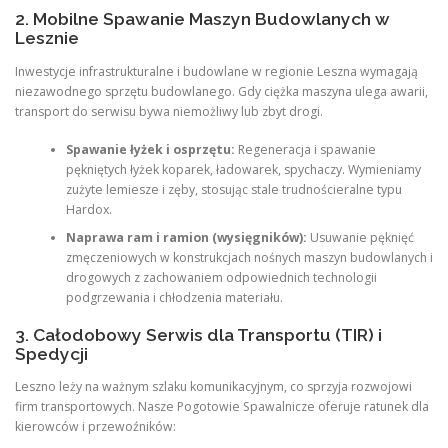
2. Mobilne Spawanie Maszyn Budowlanych w
Lesznie
Inwestycje infrastrukturalne i budowlane w regionie Leszna wymagają
niezawodnego sprzętu budowlanego. Gdy ciężka maszyna ulega awarii,
transport do serwisu bywa niemożliwy lub zbyt drogi.
Spawanie łyżek i osprzętu:
Regeneracja i spawanie
pękniętych łyżek koparek, ładowarek, spychaczy. Wymieniamy
zużyte lemiesze i zęby, stosując stale trudnościeralne typu
Hardox.
Naprawa ram i ramion (wysięgników):
Usuwanie pęknięć
zmęczeniowych w konstrukcjach nośnych maszyn budowlanych i
drogowych z zachowaniem odpowiednich technologii
podgrzewania i chłodzenia materiału.
3. Całodobowy Serwis dla Transportu (TIR) i
Spedycji
Leszno leży na ważnym szlaku komunikacyjnym, co sprzyja rozwojowi
firm transportowych. Nasze Pogotowie Spawalnicze oferuje ratunek dla
kierowców i przewoźników: