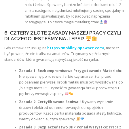
niklu i żelaza. Spawamy bardzo krótkimi odcinkami (ok. 1-2
cm), a następnie natychmiast młotkujemy spoinę specjalnym
młotkiem spawalniczym, by rozładować naprężenia
rozciągające. To czysta magia metalurgiczna!
6. CZTERY ZŁOTE ZASADY NASZEJ PRACY CZYLI
DLACZEGO JESTEŚMY NAJLEPSI?
Gdy zamawiasz usługę na
https://mobilny-spawacz.com/
, możesz
być pewien, że nie trafisz na amatorów. Trzymamy się żelaznych
standardów, które gwarantują najwyższą jakość na rynku:
Zasada 1: Bezkompromisowe Przygotowanie Materiału:
Nie spawamy po rdzewie, farbie czy smarze. Stal przed
położeniem pierwszej kropli metalu musi być wyszlifowana do
„białego metalu”. Czystość to gwarancja braku porowatości i
pęcherzy wewnątrz spoiny.
Zasada 2: Certyfikowane Spoiwa:
Używamy wyłącznie
drutów i elektrod od renomowanych europejskich
producentów. Każda partia materiału posiada atesty hutnicze.
Wiemy dokładnie, czym spawamy!
Zasada 3: Bezpieczeństwo BHP Ponad Wszystko:
Praca z