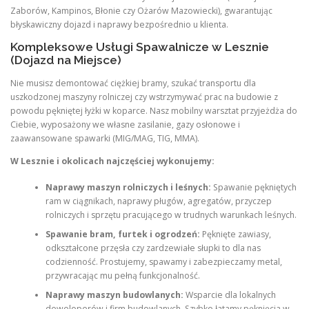
Zaborów, Kampinos, Błonie czy Ożarów Mazowiecki), gwarantując
błyskawiczny dojazd i naprawy bezpośrednio u klienta.
Kompleksowe Usługi Spawalnicze w Lesznie
(Dojazd na Miejsce)
Nie musisz demontować ciężkiej bramy, szukać transportu dla
uszkodzonej maszyny rolniczej czy wstrzymywać prac na budowie z
powodu pękniętej łyżki w koparce. Nasz mobilny warsztat przyjeżdża do
Ciebie, wyposażony we własne zasilanie, gazy osłonowe i
zaawansowane spawarki (MIG/MAG, TIG, MMA).
W Lesznie i okolicach najczęściej wykonujemy:
Naprawy maszyn rolniczych i leśnych:
Spawanie pękniętych
ram w ciągnikach, naprawy pługów, agregatów, przyczep
rolniczych i sprzętu pracującego w trudnych warunkach leśnych.
Spawanie bram, furtek i ogrodzeń:
Pęknięte zawiasy,
odkształcone przęsła czy zardzewiałe słupki to dla nas
codzienność. Prostujemy, spawamy i zabezpieczamy metal,
przywracając mu pełną funkcjonalność.
Naprawy maszyn budowlanych:
Wsparcie dla lokalnych
deweloperów i firm budowlanych. Szybko łatamy pęknięcia w