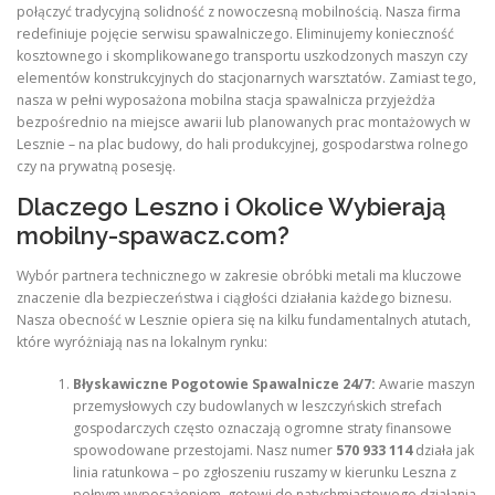
połączyć tradycyjną solidność z nowoczesną mobilnością. Nasza firma
redefiniuje pojęcie serwisu spawalniczego. Eliminujemy konieczność
kosztownego i skomplikowanego transportu uszkodzonych maszyn czy
elementów konstrukcyjnych do stacjonarnych warsztatów. Zamiast tego,
nasza w pełni wyposażona mobilna stacja spawalnicza przyjeżdża
bezpośrednio na miejsce awarii lub planowanych prac montażowych w
Lesznie – na plac budowy, do hali produkcyjnej, gospodarstwa rolnego
czy na prywatną posesję.
Dlaczego Leszno i Okolice Wybierają
mobilny-spawacz.com?
Wybór partnera technicznego w zakresie obróbki metali ma kluczowe
znaczenie dla bezpieczeństwa i ciągłości działania każdego biznesu.
Nasza obecność w Lesznie opiera się na kilku fundamentalnych atutach,
które wyróżniają nas na lokalnym rynku:
Błyskawiczne Pogotowie Spawalnicze 24/7:
Awarie maszyn
przemysłowych czy budowlanych w leszczyńskich strefach
gospodarczych często oznaczają ogromne straty finansowe
spowodowane przestojami. Nasz numer
570 933 114
działa jak
linia ratunkowa – po zgłoszeniu ruszamy w kierunku Leszna z
pełnym wyposażeniem, gotowi do natychmiastowego działania