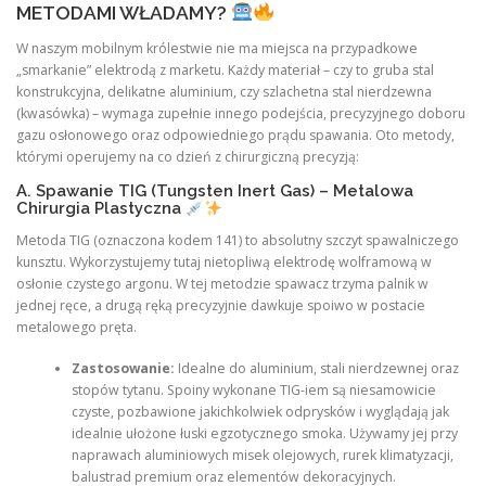
METODAMI WŁADAMY?
W naszym mobilnym królestwie nie ma miejsca na przypadkowe
„smarkanie” elektrodą z marketu. Każdy materiał – czy to gruba stal
konstrukcyjna, delikatne aluminium, czy szlachetna stal nierdzewna
(kwasówka) – wymaga zupełnie innego podejścia, precyzyjnego doboru
gazu osłonowego oraz odpowiedniego prądu spawania. Oto metody,
którymi operujemy na co dzień z chirurgiczną precyzją:
A. Spawanie TIG (Tungsten Inert Gas) – Metalowa
Chirurgia Plastyczna
Metoda TIG (oznaczona kodem 141) to absolutny szczyt spawalniczego
kunsztu. Wykorzystujemy tutaj nietopliwą elektrodę wolframową w
osłonie czystego argonu. W tej metodzie spawacz trzyma palnik w
jednej ręce, a drugą ręką precyzyjnie dawkuje spoiwo w postacie
metalowego pręta.
Zastosowanie:
Idealne do aluminium, stali nierdzewnej oraz
stopów tytanu. Spoiny wykonane TIG-iem są niesamowicie
czyste, pozbawione jakichkolwiek odprysków i wyglądają jak
idealnie ułożone łuski egzotycznego smoka. Używamy jej przy
naprawach aluminiowych misek olejowych, rurek klimatyzacji,
balustrad premium oraz elementów dekoracyjnych.