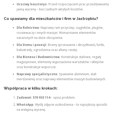
Uczciwy kosztorys:
Przed rozpoczęciem prac przedstawiamy
jasną wycenę – bez żadnych ukrytych kosztów.
Co spawamy dla mieszkańców i firm w Jastrzębiu?
Dla Rolnictwa:
Naprawy ram przyczep, ciągników, pługów,
rozsiewaczy i innych maszyn. Wzmacnianie elementów
narażonych na duże obciążenia.
Dla Domu i posesji:
Bramy (przesuwne i skrzydłowe), furtki,
balustrady, ogrodzenia oraz altany i wiaty.
Dla Biznesu i Budownictwa:
Konstrukcje stalowe, regały
magazynowe, elementy wyposażenia warsztatów i sklepów
oraz konstrukcje wsporcze.
Naprawy specjalistyczne:
Spawanie aluminium, stali
nierdzewnej oraz naprawy elementów maszyn budowlanych.
Współpraca w kilku krokach:
Zadzwoń:
570 933 114
– opisz problem.
WhatsApp:
Wyślij zdjęcie uszkodzenia – to najszybszy sposób
na wstępną wycenę.