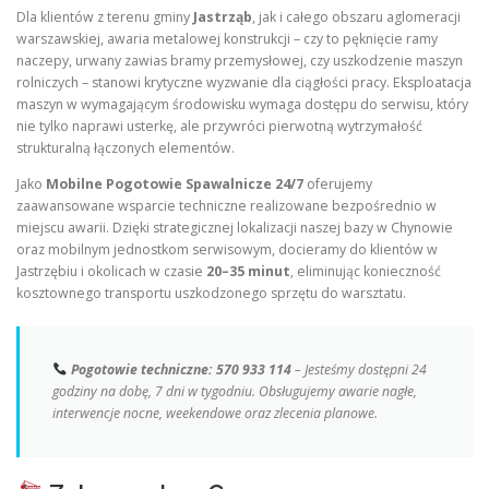
Dla klientów z terenu gminy
Jastrząb
, jak i całego obszaru aglomeracji
warszawskiej, awaria metalowej konstrukcji – czy to pęknięcie ramy
naczepy, urwany zawias bramy przemysłowej, czy uszkodzenie maszyn
rolniczych – stanowi krytyczne wyzwanie dla ciągłości pracy. Eksploatacja
maszyn w wymagającym środowisku wymaga dostępu do serwisu, który
nie tylko naprawi usterkę, ale przywróci pierwotną wytrzymałość
strukturalną łączonych elementów.
Jako
Mobilne Pogotowie Spawalnicze 24/7
oferujemy
zaawansowane wsparcie techniczne realizowane bezpośrednio w
miejscu awarii. Dzięki strategicznej lokalizacji naszej bazy w Chynowie
oraz mobilnym jednostkom serwisowym, docieramy do klientów w
Jastrzębiu i okolicach w czasie
20–35 minut
, eliminując konieczność
kosztownego transportu uszkodzonego sprzętu do warsztatu.
Pogotowie techniczne: 570 933 114
– Jesteśmy dostępni 24
godziny na dobę, 7 dni w tygodniu. Obsługujemy awarie nagłe,
interwencje nocne, weekendowe oraz zlecenia planowe.