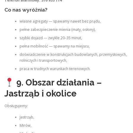
Telefon alarmowy: 570 933 114
Co nas wyróżnia?
własne agregaty — spawamy nawet bez prądu,
pełne zabezpieczenie mienia (maty, osłony),
szybki dojazd — zwykle 20–35 minut,
pełna mobilność — spawamy na miejscu,
doświadczenie w konstrukcjach budowlanych, przemysłowych,
rolniczych i transportowych,
praca w trudnych warunkach terenowych.
9. Obszar działania –
Jastrząb i okolice
Obsługujemy:
Jastrząb,
Mirów,