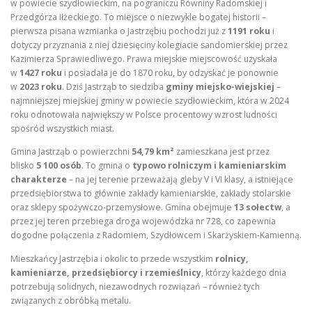
w powiecie szydłowieckim, na pograniczu Równiny Radomskiej i
Przedgórza Iłżeckiego. To miejsce o niezwykle bogatej historii –
pierwsza pisana wzmianka o Jastrzębiu pochodzi już z
1191 roku
i
dotyczy przyznania z niej dziesięciny kolegiacie sandomierskiej przez
Kazimierza Sprawiedliwego. Prawa miejskie miejscowość uzyskała
w
1427 roku
i posiadała je do 1870 roku, by odzyskać je ponownie
w
2023 roku
. Dziś Jastrząb to siedziba
gminy miejsko-wiejskiej
–
najmniejszej miejskiej gminy w powiecie szydłowieckim, która w 2024
roku odnotowała największy w Polsce procentowy wzrost ludności
spośród wszystkich miast
.
Gmina Jastrząb o powierzchni
54,79 km²
zamieszkana jest przez
blisko
5 100 osób
. To gmina o
typowo rolniczym i kamieniarskim
charakterze
– na jej terenie przeważają gleby V i VI klasy, a istniejące
przedsiębiorstwa to głównie zakłady kamieniarskie, zakłady stolarskie
oraz sklepy spożywczo-przemysłowe. Gmina obejmuje
13 sołectw
, a
przez jej teren przebiega droga wojewódzka nr 728, co zapewnia
dogodne połączenia z Radomiem, Szydłowcem i Skarżyskiem-Kamienną.
Mieszkańcy Jastrzębia i okolic to przede wszystkim
rolnicy,
kamieniarze, przedsiębiorcy i rzemieślnicy
, którzy każdego dnia
potrzebują solidnych, niezawodnych rozwiązań – również tych
związanych z obróbką metalu.