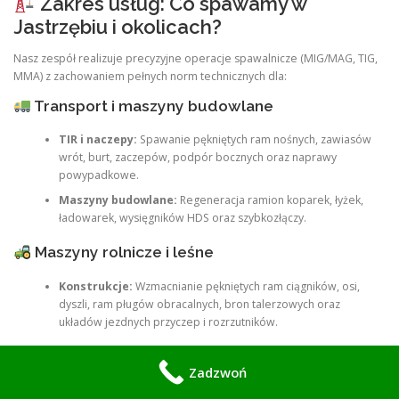
Zakres usług: Co spawamy w
Jastrzębiu i okolicach?
Nasz zespół realizuje precyzyjne operacje spawalnicze (MIG/MAG, TIG,
MMA) z zachowaniem pełnych norm technicznych dla:
Transport i maszyny budowlane
TIR i naczepy:
Spawanie pękniętych ram nośnych, zawiasów
wrót, burt, zaczepów, podpór bocznych oraz naprawy
powypadkowe.
Maszyny budowlane:
Regeneracja ramion koparek, łyżek,
ładowarek, wysięgników HDS oraz szybkozłączy.
Maszyny rolnicze i leśne
Konstrukcje:
Wzmacnianie pękniętych ram ciągników, osi,
dyszli, ram pługów obracalnych, bron talerzowych oraz
układów jezdnych przyczep i rozrzutników.
Bramy, ogrodzenia i automatyka
Zadzwoń
Bramy przemysłowe i posesyjne:
Naprawa wyrwanych