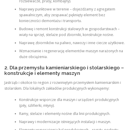
rozsiewacze, prasy, kombajny).
Naprawy punktowe w terenie – dojeżdżamy z agregatem
spawalniczym, aby zespawać pęknięty element bez
konieczności demontażu i transportu.
Budowę i remont konstrukcji stalowych w gospodarstwach –
wiaty na sprzęt, stelaże pod zbiorniki, konstrukcje nośne.
Naprawę zbiorników na paliwo, nawozy i inne ciecze użytkowe.
Wzmacnianie i regenerację elementów maszyn narażonych na
duże obciążenia.
2. Dla przemysłu kamieniarskiego i stolarskiego –
konstrukcje i elementy maszyn
Jastrząb i okolice to region z rozwiniętym przemysłem kamieniarskim i
stolarskim. Dla lokalnych zakładów produkcyjnych wykonujemy:
Konstrukcje wsporcze dla maszyn i urządzeń produkcyjnych
(piły, szlifierki, młyny).
Ramy, stelaże i elementy nośne dla linii produkcyjnych.
Naprawy i modernizacje istniejących instalacji i maszyn.
Elementy wyposażenia hal produkcyjnych – regały, podesty,