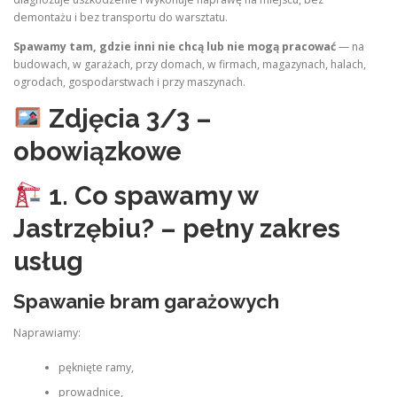
demontażu i bez transportu do warsztatu.
Spawamy tam, gdzie inni nie chcą lub nie mogą pracować
— na
budowach, w garażach, przy domach, w firmach, magazynach, halach,
ogrodach, gospodarstwach i przy maszynach.
Zdjęcia 3/3 –
obowiązkowe
1. Co spawamy w
Jastrzębiu? – pełny zakres
usług
Spawanie bram garażowych
Naprawiamy:
pęknięte ramy,
prowadnice,