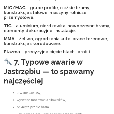
MIG/MAG
– grube profile, ciężkie bramy,
konstrukcje stalowe, maszyny rolnicze i
przemysłowe.
TIG
– aluminium, nierdzewka, nowoczesne bramy,
elementy dekoracyjne, instalacje.
MMA
– żeliwo, ogrodzenia kute, prace terenowe,
konstrukcje skorodowane.
Plazma
– precyzyjne cięcie blach i profili.
7. Typowe awarie w
Jastrzębiu — to spawamy
najczęściej
urwane zawiasy,
wyrwane mocowania siłowników,
pęknięte profile bram,