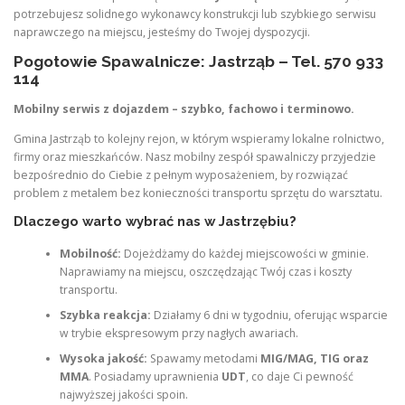
potrzebujesz solidnego wykonawcy konstrukcji lub szybkiego serwisu
naprawczego na miejscu, jesteśmy do Twojej dyspozycji.
Pogotowie Spawalnicze: Jastrząb – Tel. 570 933
114
Mobilny serwis z dojazdem – szybko, fachowo i terminowo.
Gmina Jastrząb to kolejny rejon, w którym wspieramy lokalne rolnictwo,
firmy oraz mieszkańców. Nasz mobilny zespół spawalniczy przyjedzie
bezpośrednio do Ciebie z pełnym wyposażeniem, by rozwiązać
problem z metalem bez konieczności transportu sprzętu do warsztatu.
Dlaczego warto wybrać nas w Jastrzębiu?
Mobilność:
Dojeżdżamy do każdej miejscowości w gminie.
Naprawiamy na miejscu, oszczędzając Twój czas i koszty
transportu.
Szybka reakcja:
Działamy 6 dni w tygodniu, oferując wsparcie
w trybie ekspresowym przy nagłych awariach.
Wysoka jakość:
Spawamy metodami
MIG/MAG, TIG oraz
MMA
. Posiadamy uprawnienia
UDT
, co daje Ci pewność
najwyższej jakości spoin.