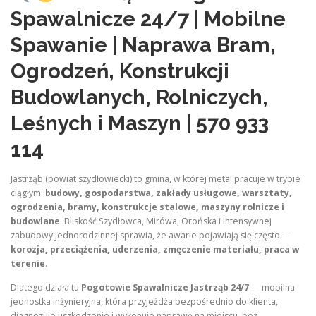
Spawalnicze 24/7 | Mobilne
Spawanie | Naprawa Bram,
Ogrodzeń, Konstrukcji
Budowlanych, Rolniczych,
Leśnych i Maszyn | 570 933
114
Jastrząb (powiat szydłowiecki) to gmina, w której metal pracuje w trybie
ciągłym:
budowy, gospodarstwa, zakłady usługowe, warsztaty,
ogrodzenia, bramy, konstrukcje stalowe, maszyny rolnicze i
budowlane
. Bliskość Szydłowca, Mirówa, Orońska i intensywnej
zabudowy jednorodzinnej sprawia, że awarie pojawiają się często —
korozja, przeciążenia, uderzenia, zmęczenie materiału, praca w
terenie
.
Dlatego działa tu
Pogotowie Spawalnicze Jastrząb 24/7
— mobilna
jednostka inżynieryjna, która przyjeżdża bezpośrednio do klienta,
diagnozuje uszkodzenie i wykonuje naprawę na miejscu, bez