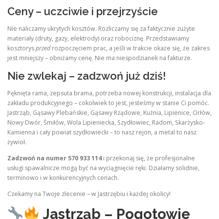
Ceny – uczciwie i przejrzyście
Nie naliczamy ukrytych kosztów. Rozliczamy się za faktycznie zużyte
materiały (druty, gazy, elektrody) oraz robociznę. Przedstawiamy
kosztorys
przed
rozpoczęciem prac, a jeśli w trakcie okaże się, że zakres
jest mniejszy – obniżamy cenę. Nie ma niespodzianek na fakturze.
Nie zwlekaj – zadzwoń już dziś!
Pęknięta rama, zepsuta brama, potrzeba nowej konstrukcji, instalacja dla
zakładu produkcyjnego – cokolwiek to jest, jesteśmy w stanie Ci pomóc.
Jastrząb, Gąsawy Plebańskie, Gąsawy Rządowe, Kuźnia, Lipienice, Orłów,
Nowy Dwór, Śmiłów, Wola Lipieniecka, Szydłowiec, Radom, Skarżysko-
Kamienna i cały powiat szydłowiecki – to nasz rejon, a metal to nasz
żywioł.
Zadzwoń na numer 570 933 114
i przekonaj się, że profesjonalne
usługi spawalnicze mogą być na wyciągnięcie ręki. Działamy solidnie,
terminowo i w konkurencyjnych cenach.
Czekamy na Twoje zlecenie – w Jastrzębiu i każdej okolicy!
Jastrząb – Pogotowie