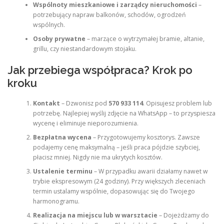
Wspólnoty mieszkaniowe i zarządcy nieruchomości
–
potrzebujący napraw balkonów, schodów, ogrodzeń
wspólnych.
Osoby prywatne
– marzące o wytrzymałej bramie, altanie,
grillu, czy niestandardowym stojaku.
Jak przebiega współpraca? Krok po
kroku
Kontakt
– Dzwonisz pod
570 933 114
. Opisujesz problem lub
potrzebę. Najlepiej wyślij zdjęcie na WhatsApp – to przyspiesza
wycenę i eliminuje nieporozumienia.
Bezpłatna wycena
– Przygotowujemy kosztorys. Zawsze
podajemy cenę maksymalną – jeśli praca pójdzie szybciej,
płacisz mniej. Nigdy nie ma ukrytych kosztów.
Ustalenie terminu
– W przypadku awarii działamy nawet w
trybie ekspresowym (24 godziny). Przy większych zleceniach
termin ustalamy wspólnie, dopasowując się do Twojego
harmonogramu.
Realizacja na miejscu lub w warsztacie
– Dojeżdżamy do