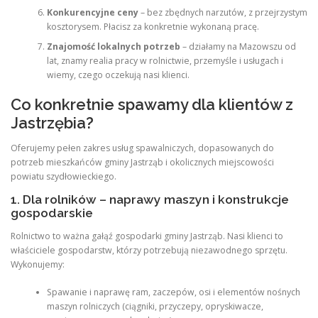
Konkurencyjne ceny
– bez zbędnych narzutów, z przejrzystym
kosztorysem. Płacisz za konkretnie wykonaną pracę.
Znajomość lokalnych potrzeb
– działamy na Mazowszu od
lat, znamy realia pracy w rolnictwie, przemyśle i usługach i
wiemy, czego oczekują nasi klienci.
Co konkretnie spawamy dla klientów z
Jastrzębia?
Oferujemy pełen zakres usług spawalniczych, dopasowanych do
potrzeb mieszkańców gminy Jastrząb i okolicznych miejscowości
powiatu szydłowieckiego.
1. Dla rolników – naprawy maszyn i konstrukcje
gospodarskie
Rolnictwo to ważna gałąź gospodarki gminy Jastrząb. Nasi klienci to
właściciele gospodarstw, którzy potrzebują niezawodnego sprzętu.
Wykonujemy:
Spawanie i naprawę ram, zaczepów, osi i elementów nośnych
maszyn rolniczych (ciągniki, przyczepy, opryskiwacze,