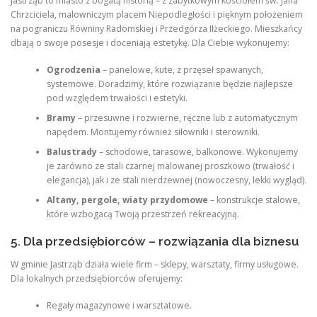
Jastrząb to miasto z bogatą historią – z zabytkowym kościołem św. Jana
Chrzciciela
, malowniczym placem Niepodległości i pięknym położeniem
na pograniczu Równiny Radomskiej i Przedgórza Iłżeckiego. Mieszkańcy
dbają o swoje posesje i doceniają estetykę. Dla Ciebie wykonujemy:
Ogrodzenia
– panelowe, kute, z przęseł spawanych,
systemowe. Doradzimy, które rozwiązanie będzie najlepsze
pod względem trwałości i estetyki.
Bramy
– przesuwne i rozwierne, ręczne lub z automatycznym
napędem. Montujemy również siłowniki i sterowniki.
Balustrady
– schodowe, tarasowe, balkonowe. Wykonujemy
je zarówno ze stali czarnej malowanej proszkowo (trwałość i
elegancja), jak i ze stali nierdzewnej (nowoczesny, lekki wygląd).
Altany, pergole, wiaty przydomowe
– konstrukcje stalowe,
które wzbogacą Twoją przestrzeń rekreacyjną.
5. Dla przedsiębiorców – rozwiązania dla biznesu
W gminie Jastrząb działa wiele firm – sklepy, warsztaty, firmy usługowe.
Dla lokalnych przedsiębiorców oferujemy:
Regały magazynowe i warsztatowe.