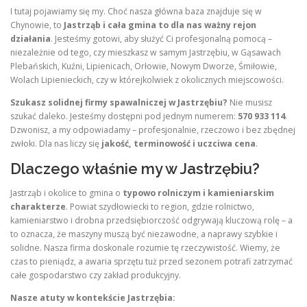
I tutaj pojawiamy się my. Choć nasza główna baza znajduje się w
Chynowie, to
Jastrząb i cała gmina to dla nas ważny rejon
działania
. Jesteśmy gotowi, aby służyć Ci profesjonalną pomocą –
niezależnie od tego, czy mieszkasz w samym Jastrzębiu, w Gąsawach
Plebańskich, Kuźni, Lipienicach, Orłowie, Nowym Dworze, Śmiłowie,
Wolach Lipienieckich, czy w którejkolwiek z okolicznych miejscowości.
Szukasz solidnej firmy spawalniczej w Jastrzębiu?
Nie musisz
szukać daleko. Jesteśmy dostępni pod jednym numerem:
570 933 114
.
Dzwonisz, a my odpowiadamy – profesjonalnie, rzeczowo i bez zbędnej
zwłoki. Dla nas liczy się
jakość, terminowość i uczciwa cena
.
Dlaczego właśnie my w Jastrzębiu?
Jastrząb i okolice to gmina o
typowo rolniczym i kamieniarskim
charakterze
. Powiat szydłowiecki to region, gdzie rolnictwo,
kamieniarstwo i drobna przedsiębiorczość odgrywają kluczową rolę – a
to oznacza, że maszyny muszą być niezawodne, a naprawy szybkie i
solidne. Nasza firma doskonale rozumie tę rzeczywistość. Wiemy, że
czas to pieniądz, a awaria sprzętu tuż przed sezonem potrafi zatrzymać
całe gospodarstwo czy zakład produkcyjny.
Nasze atuty w kontekście Jastrzębia: