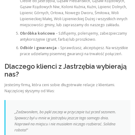
Ciebie do Jastrzębia, Gąsaw Plebańskich, Gąsaw Rządowych,
Gąsaw Rządowych Niw, Kolonii Kuźnia, Kuźni, Lipienic Dolnych,
Lipienic Górnych, Orłowa, Nowego Dworu, Śmiłowa, Woli
Lipienieckiej Małej, Woli Lipienieckiej Dużej i wszystkich innych
miejscowości gminy, lub zapraszamy do naszego zakładu.
Obróbka końcowa
– Szlifujemy, polerujemy, zabezpieczamy
antykorozyjnie (grunt, farba) lub proszkowo.
Odbiór i gwarancja
– Sprawdzasz, akceptujesz. Na wszystkie
prace udzielamy pisemnej gwarancji na trwałość połączeń.
Dlaczego klienci z Jastrzębia wybierają
nas?
Jesteśmy firmą, która ceni sobie długotrwałe relacje z klientami.
Najczęściej słyszymy od Was:
„Zadzwoniłem, bo pękł zaczep w przyczepie tuż przed sezonem.
Spawacz był u mnie w Jastrzębiu jeszcze tego samego dnia.
Naprawił na miejscu i nie musiałem niczego rozbierać. Solidna
robota!”