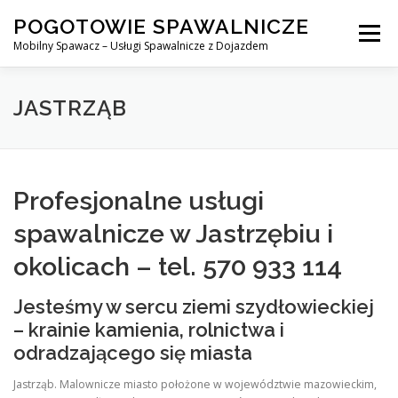
Skip
POGOTOWIE SPAWALNICZE
to
Menu
content
Mobilny Spawacz – Usługi Spawalnicze z Dojazdem
MOBILNY SPAWACZ
WARSZAWA
SPAWACZ
JASTRZĄB
SPAWANIE MIG/MAG (GMAW)
NASZE USŁUGI
Profesjonalne usługi
spawalnicze w Jastrzębiu i
KONTAKT
okolicach – tel. 570 933 114
Jesteśmy w sercu ziemi szydłowieckiej
– krainie kamienia, rolnictwa i
odradzającego się miasta
Jastrząb. Malownicze miasto położone w województwie mazowieckim,