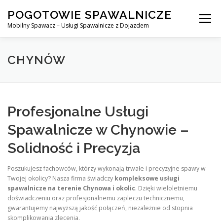
Skip
POGOTOWIE SPAWALNICZE
to
Menu
content
Mobilny Spawacz – Usługi Spawalnicze z Dojazdem
MOBILNY SPAWACZ
WARSZAWA
SPAWACZ
CHYNÓW
SPAWANIE MIG/MAG (GMAW)
NASZE USŁUGI
Profesjonalne Usługi
Spawalnicze w Chynowie –
KONTAKT
Solidność i Precyzja
Poszukujesz fachowców, którzy wykonają trwałe i precyzyjne spawy w
Twojej okolicy? Nasza firma świadczy
kompleksowe usługi
spawalnicze na terenie Chynowa i okolic
. Dzięki wieloletniemu
doświadczeniu oraz profesjonalnemu zapleczu technicznemu,
gwarantujemy najwyższą jakość połączeń, niezależnie od stopnia
skomplikowania zlecenia.