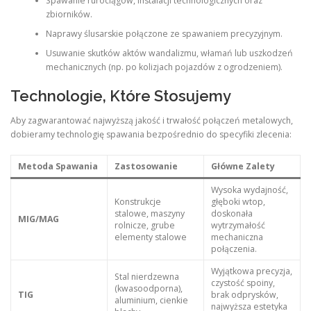
Spawanie rurociągów, instalacji technologicznych oraz
zbiorników.
Naprawy ślusarskie połączone ze spawaniem precyzyjnym.
Usuwanie skutków aktów wandalizmu, włamań lub uszkodzeń
mechanicznych (np. po kolizjach pojazdów z ogrodzeniem).
Technologie, Które Stosujemy
Aby zagwarantować najwyższą jakość i trwałość połączeń metalowych,
dobieramy technologię spawania bezpośrednio do specyfiki zlecenia:
Metoda Spawania
Zastosowanie
Główne Zalety
Wysoka wydajność,
Konstrukcje
głęboki wtop,
stalowe, maszyny
doskonała
MIG/MAG
rolnicze, grube
wytrzymałość
elementy stalowe
mechaniczna
połączenia.
Wyjątkowa precyzja,
Stal nierdzewna
czystość spoiny,
(kwasoodporna),
TIG
brak odprysków,
aluminium, cienkie
najwyższa estetyka