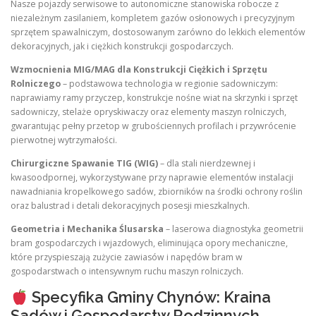
Nasze pojazdy serwisowe to autonomiczne stanowiska robocze z
niezależnym zasilaniem, kompletem gazów osłonowych i precyzyjnym
sprzętem spawalniczym, dostosowanym zarówno do lekkich elementów
dekoracyjnych, jak i ciężkich konstrukcji gospodarczych.
Wzmocnienia MIG/MAG dla Konstrukcji Ciężkich i Sprzętu
Rolniczego
– podstawowa technologia w regionie sadowniczym:
naprawiamy ramy przyczep, konstrukcje nośne wiat na skrzynki i sprzęt
sadowniczy, stelaże opryskiwaczy oraz elementy maszyn rolniczych,
gwarantując pełny przetop w grubościennych profilach i przywrócenie
pierwotnej wytrzymałości.
Chirurgiczne Spawanie TIG (WIG)
– dla stali nierdzewnej i
kwasoodpornej, wykorzystywane przy naprawie elementów instalacji
nawadniania kropelkowego sadów, zbiorników na środki ochrony roślin
oraz balustrad i detali dekoracyjnych posesji mieszkalnych.
Geometria i Mechanika Ślusarska
– laserowa diagnostyka geometrii
bram gospodarczych i wjazdowych, eliminująca opory mechaniczne,
które przyspieszają zużycie zawiasów i napędów bram w
gospodarstwach o intensywnym ruchu maszyn rolniczych.
Specyfika Gminy Chynów: Kraina
Sadów i Gospodarstw Rodzinnych