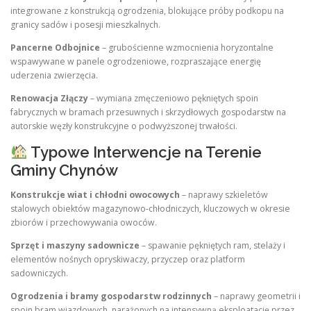
integrowane z konstrukcją ogrodzenia, blokujące próby podkopu na
granicy sadów i posesji mieszkalnych.
Pancerne Odbojnice
– grubościenne wzmocnienia horyzontalne
wspawywane w panele ogrodzeniowe, rozpraszające energię
uderzenia zwierzęcia.
Renowacja Złączy
– wymiana zmęczeniowo pękniętych spoin
fabrycznych w bramach przesuwnych i skrzydłowych gospodarstw na
autorskie węzły konstrukcyjne o podwyższonej trwałości.
Typowe Interwencje na Terenie
Gminy Chynów
Konstrukcje wiat i chłodni owocowych
– naprawy szkieletów
stalowych obiektów magazynowo-chłodniczych, kluczowych w okresie
zbiorów i przechowywania owoców.
Sprzęt i maszyny sadownicze
– spawanie pękniętych ram, stelaży i
elementów nośnych opryskiwaczy, przyczep oraz platform
sadowniczych.
Ogrodzenia i bramy gospodarstw rodzinnych
– naprawy geometrii i
spoin bram wjazdowych, narażonych na intensywną eksploatację przez