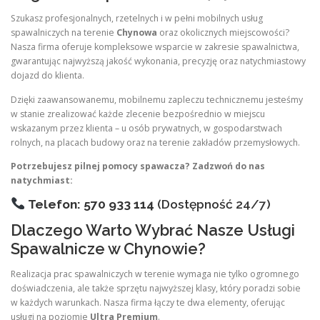
Szukasz profesjonalnych, rzetelnych i w pełni mobilnych usług
spawalniczych na terenie
Chynowa
oraz okolicznych miejscowości?
Nasza firma oferuje kompleksowe wsparcie w zakresie spawalnictwa,
gwarantując najwyższą jakość wykonania, precyzję oraz natychmiastowy
dojazd do klienta.
Dzięki zaawansowanemu, mobilnemu zapleczu technicznemu jesteśmy
w stanie zrealizować każde zlecenie bezpośrednio w miejscu
wskazanym przez klienta – u osób prywatnych, w gospodarstwach
rolnych, na placach budowy oraz na terenie zakładów przemysłowych.
Potrzebujesz pilnej pomocy spawacza? Zadzwoń do nas
natychmiast:
Telefon: 570 933 114
(Dostępność 24/7)
Dlaczego Warto Wybrać Nasze Usługi
Spawalnicze w Chynowie?
Realizacja prac spawalniczych w terenie wymaga nie tylko ogromnego
doświadczenia, ale także sprzętu najwyższej klasy, który poradzi sobie
w każdych warunkach. Nasza firma łączy te dwa elementy, oferując
usługi na poziomie
Ultra Premium
.