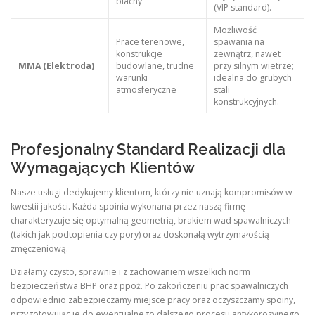
blachy
(VIP standard).
Możliwość
Prace terenowe,
spawania na
konstrukcje
zewnątrz, nawet
MMA (Elektroda)
budowlane, trudne
przy silnym wietrze;
warunki
idealna do grubych
atmosferyczne
stali
konstrukcyjnych.
Profesjonalny Standard Realizacji dla
Wymagających Klientów
Nasze usługi dedykujemy klientom, którzy nie uznają kompromisów w
kwestii jakości. Każda spoinia wykonana przez naszą firmę
charakteryzuje się optymalną geometrią, brakiem wad spawalniczych
(takich jak podtopienia czy pory) oraz doskonałą wytrzymałością
zmęczeniową.
Działamy czysto, sprawnie i z zachowaniem wszelkich norm
bezpieczeństwa BHP oraz ppoż. Po zakończeniu prac spawalniczych
odpowiednio zabezpieczamy miejsce pracy oraz oczyszczamy spoiny,
przygotowując je do ewentualnego dalszego procesu antykorozyjnego