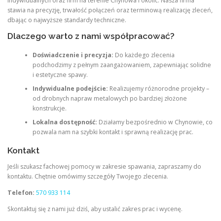
indywidualnych oraz firm na terenie Chynowa i okolic. Nasza firma
stawia na precyzję, trwałość połączeń oraz terminową realizację zleceń,
dbając o najwyższe standardy techniczne.
Dlaczego warto z nami współpracować?
Doświadczenie i precyzja:
Do każdego zlecenia
podchodzimy z pełnym zaangażowaniem, zapewniając solidne
i estetyczne spawy.
Indywidualne podejście:
Realizujemy różnorodne projekty –
od drobnych napraw metalowych po bardziej złożone
konstrukcje.
Lokalna dostępność:
Działamy bezpośrednio w Chynowie, co
pozwala nam na szybki kontakt i sprawną realizację prac.
Kontakt
Jeśli szukasz fachowej pomocy w zakresie spawania, zapraszamy do
kontaktu. Chętnie omówimy szczegóły Twojego zlecenia.
Telefon:
570 933 114
Skontaktuj się z nami już dziś, aby ustalić zakres prac i wycenę.