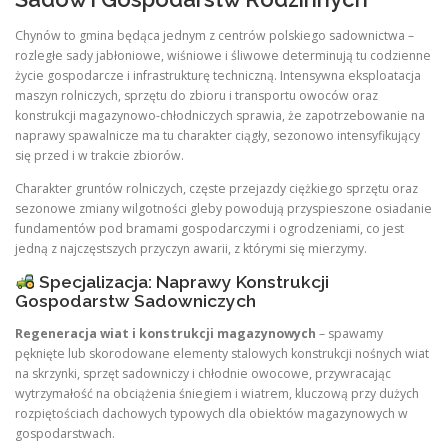
Chynów to gmina będąca jednym z centrów polskiego sadownictwa –
rozległe sady jabłoniowe, wiśniowe i śliwowe determinują tu codzienne
życie gospodarcze i infrastrukturę techniczną. Intensywna eksploatacja
maszyn rolniczych, sprzętu do zbioru i transportu owoców oraz
konstrukcji magazynowo-chłodniczych sprawia, że zapotrzebowanie na
naprawy spawalnicze ma tu charakter ciągły, sezonowo intensyfikujący
się przed i w trakcie zbiorów.
Charakter gruntów rolniczych, częste przejazdy ciężkiego sprzętu oraz
sezonowe zmiany wilgotności gleby powodują przyspieszone osiadanie
fundamentów pod bramami gospodarczymi i ogrodzeniami, co jest
jedną z najczęstszych przyczyn awarii, z którymi się mierzymy.
Specjalizacja: Naprawy Konstrukcji
Gospodarstw Sadowniczych
Regeneracja wiat i konstrukcji magazynowych
– spawamy
pęknięte lub skorodowane elementy stalowych konstrukcji nośnych wiat
na skrzynki, sprzęt sadowniczy i chłodnie owocowe, przywracając
wytrzymałość na obciążenia śniegiem i wiatrem, kluczową przy dużych
rozpiętościach dachowych typowych dla obiektów magazynowych w
gospodarstwach.