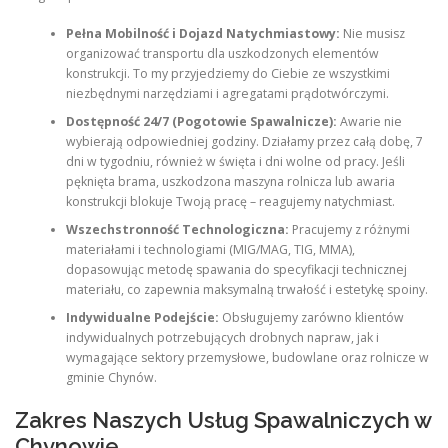
Pełna Mobilność i Dojazd Natychmiastowy:
Nie musisz
organizować transportu dla uszkodzonych elementów
konstrukcji. To my przyjedziemy do Ciebie ze wszystkimi
niezbędnymi narzędziami i agregatami prądotwórczymi.
Dostępność 24/7 (Pogotowie Spawalnicze):
Awarie nie
wybierają odpowiedniej godziny. Działamy przez całą dobę, 7
dni w tygodniu, również w święta i dni wolne od pracy. Jeśli
pęknięta brama, uszkodzona maszyna rolnicza lub awaria
konstrukcji blokuje Twoją pracę – reagujemy natychmiast.
Wszechstronność Technologiczna:
Pracujemy z różnymi
materiałami i technologiami (MIG/MAG, TIG, MMA),
dopasowując metodę spawania do specyfikacji technicznej
materiału, co zapewnia maksymalną trwałość i estetykę spoiny.
Indywidualne Podejście:
Obsługujemy zarówno klientów
indywidualnych potrzebujących drobnych napraw, jak i
wymagające sektory przemysłowe, budowlane oraz rolnicze w
gminie Chynów.
Zakres Naszych Usług Spawalniczych w
Chynowie