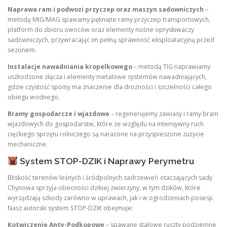
Naprawa ram i podwozi przyczep oraz maszyn sadowniczych
–
metodą MIG/MAG spawamy pęknięte ramy przyczep transportowych,
platform do zbioru owoców oraz elementy nośne opryskiwaczy
sadowniczych, przywracając im pełną sprawność eksploatacyjną przed
sezonem.
Instalacje nawadniania kropelkowego
– metodą TIG naprawiamy
uszkodzone złącza i elementy metalowe systemów nawadniających,
gdzie czystość spoiny ma znaczenie dla drożności i szczelności całego
obiegu wodnego.
Bramy gospodarcze i wjazdowe
– regenerujemy zawiasy i ramy bram
wjazdowych do gospodarstw, które ze względu na intensywny ruch
ciężkiego sprzętu rolniczego są narażone na przyspieszone zużycie
mechaniczne.
System STOP-DZIK i Naprawy Perymetru
Bliskość terenów leśnych i śródpolnych zadrzewień otaczających sady
Chynowa sprzyja obecności dzikiej zwierzyny, w tym dzików, które
wyrządzają szkody zarówno w uprawach, jak i w ogrodzeniach posesji.
Nasz autorski system STOP-DZIK obejmuje:
Kotwiczenie Anty-Podkopowe
– spawane stalowe ruszty podziemne