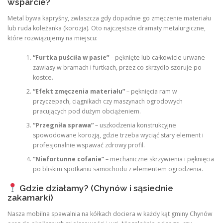
wsparcie?
Metal bywa kapryśny, zwłaszcza gdy dopadnie go zmęczenie materiału
lub ruda koleżanka (korozja). Oto najczęstsze dramaty metalurgiczne,
które rozwiązujemy na miejscu:
“Furtka puściła w pasie”
– pęknięte lub całkowicie urwane
zawiasy w bramach i furtkach, przez co skrzydło szoruje po
kostce.
“Efekt zmęczenia materiału”
– pęknięcia ram w
przyczepach, ciągnikach czy maszynach ogrodowych
pracujących pod dużym obciążeniem.
“Przegniła sprawa”
– uszkodzenia konstrukcyjne
spowodowane korozją, gdzie trzeba wyciąć stary element i
profesjonalnie wspawać zdrowy profil.
“Niefortunne cofanie”
– mechaniczne skrzywienia i pęknięcia
po bliskim spotkaniu samochodu z elementem ogrodzenia.
Gdzie działamy? (Chynów i sąsiednie
zakamarki)
Nasza mobilna spawalnia na kółkach dociera w każdy kąt gminy Chynów