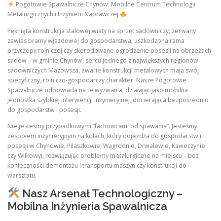
Pogotowie Spawalnicze Chynów: Mobilne Centrum Technologii
Metalurgicznych i Inżynierii Naprawczej
Pęknięta konstrukcja stalowej wiaty na sprzęt sadowniczy, zerwany
zawias bramy wjazdowej do gospodarstwa, uszkodzona rama
przyczepy rolniczej czy skorodowane ogrodzenie posesji na obrzeżach
sadów – w gminie Chynów, sercu jednego z największych regionów
sadowniczych Mazowsza, awarie konstrukcji metalowych mają swój
specyficzny, rolniczo-gospodarczy charakter. Nasze Pogotowie
Spawalnicze odpowiada na te wyzwania, działając jako mobilna
jednostka szybkiej interwencji inżynieryjnej, docierająca bezpośrednio
do gospodarstw i posesji.
Nie jesteśmy przypadkowymi “fachowcami od spawania”. Jesteśmy
zespołem inżynieryjnym na kołach, który dojeżdża do gospodarstw i
posesji w Chynowie, Pilaszkowie, Wągrodnie, Drwalewie, Kaweczynie
czy Wilkowyi, rozwiązując problemy metalurgiczne na miejscu – bez
konieczności demontażu i transportu maszyn czy konstrukcji do
warsztatu.
Nasz Arsenał Technologiczny –
Mobilna Inżynieria Spawalnicza