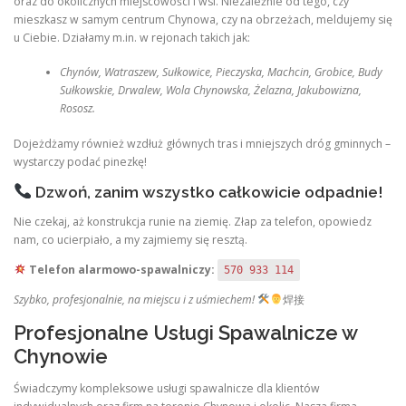
oraz do okolicznych miejscowości i wsi. Niezależnie od tego, czy
mieszkasz w samym centrum Chynowa, czy na obrzeżach, meldujemy się
u Ciebie. Działamy m.in. w rejonach takich jak:
Chynów, Watraszew, Sułkowice, Pieczyska, Machcin, Grobice, Budy
Sułkowskie, Drwalew, Wola Chynowska, Żelazna, Jakubowizna,
Rososz.
Dojeżdżamy również wzdłuż głównych tras i mniejszych dróg gminnych –
wystarczy podać pinezkę!
Dzwoń, zanim wszystko całkowicie odpadnie!
Nie czekaj, aż konstrukcja runie na ziemię. Złap za telefon, opowiedz
nam, co ucierpiało, a my zajmiemy się resztą.
Telefon alarmowo-spawalniczy:
570 933 114
Szybko, profesjonalnie, na miejscu i z uśmiechem!
‍焊接
Profesjonalne Usługi Spawalnicze w
Chynowie
Świadczymy kompleksowe usługi spawalnicze dla klientów