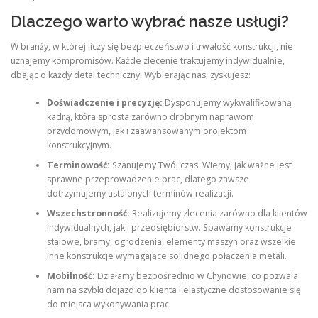
Dlaczego warto wybrać nasze usługi?
W branży, w której liczy się bezpieczeństwo i trwałość konstrukcji, nie
uznajemy kompromisów. Każde zlecenie traktujemy indywidualnie,
dbając o każdy detal techniczny. Wybierając nas, zyskujesz:
Doświadczenie i precyzję:
Dysponujemy wykwalifikowaną
kadrą, która sprosta zarówno drobnym naprawom
przydomowym, jak i zaawansowanym projektom
konstrukcyjnym.
Terminowość:
Szanujemy Twój czas. Wiemy, jak ważne jest
sprawne przeprowadzenie prac, dlatego zawsze
dotrzymujemy ustalonych terminów realizacji.
Wszechstronność:
Realizujemy zlecenia zarówno dla klientów
indywidualnych, jak i przedsiębiorstw. Spawamy konstrukcje
stalowe, bramy, ogrodzenia, elementy maszyn oraz wszelkie
inne konstrukcje wymagające solidnego połączenia metali.
Mobilność:
Działamy bezpośrednio w Chynowie, co pozwala
nam na szybki dojazd do klienta i elastyczne dostosowanie się
do miejsca wykonywania prac.