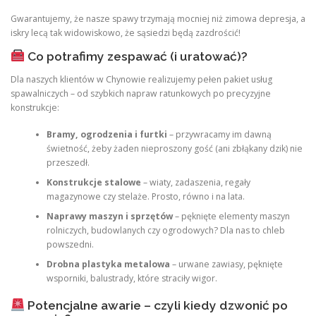
Gwarantujemy, że nasze spawy trzymają mocniej niż zimowa depresja, a
iskry lecą tak widowiskowo, że sąsiedzi będą zazdrościć!
Co potrafimy zespawać (i uratować)?
Dla naszych klientów w Chynowie realizujemy pełen pakiet usług
spawalniczych – od szybkich napraw ratunkowych po precyzyjne
konstrukcje:
Bramy, ogrodzenia i furtki
– przywracamy im dawną
świetność, żeby żaden nieproszony gość (ani zbłąkany dzik) nie
przeszedł.
Konstrukcje stalowe
– wiaty, zadaszenia, regały
magazynowe czy stelaże. Prosto, równo i na lata.
Naprawy maszyn i sprzętów
– pęknięte elementy maszyn
rolniczych, budowlanych czy ogrodowych? Dla nas to chleb
powszedni.
Drobna plastyka metalowa
– urwane zawiasy, pęknięte
wsporniki, balustrady, które straciły wigor.
Potencjalne awarie – czyli kiedy dzwonić po