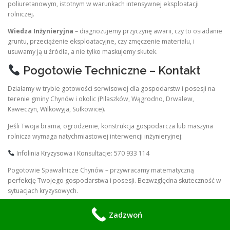
poliuretanowym, istotnym w warunkach intensywnej eksploatacji
rolniczej.
Wiedza Inżynieryjna
– diagnozujemy przyczynę awarii, czy to osiadanie
gruntu, przeciążenie eksploatacyjne, czy zmęczenie materiału, i
usuwamy ją u źródła, a nie tylko maskujemy skutek.
Pogotowie Techniczne – Kontakt
Działamy w trybie gotowości serwisowej dla gospodarstw i posesji na
terenie gminy Chynów i okolic (Pilaszków, Wągrodno, Drwalew,
Kaweczyn, Wilkowyja, Sułkowice).
Jeśli Twoja brama, ogrodzenie, konstrukcja gospodarcza lub maszyna
rolnicza wymaga natychmiastowej interwencji inżynieryjnej:
Infolinia Kryzysowa i Konsultacje: 570 933 114
Pogotowie Spawalnicze Chynów – przywracamy matematyczną
perfekcję Twojego gospodarstwa i posesji. Bezwzględna skuteczność w
sytuacjach kryzysowych.
Chynów – Pogotowie
Zadzwoń