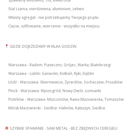
Spawamy MIG/MAG, TIG, elektroda
Stal czarna, nierdzewna, aluminium, żeliwo
Własny agregat - nie potrzebujemy Twojego prądu
Cięcie, szlifowanie, wiercenie - wszystko na miejscu
GDZIE DOJEŻDŻAMY W KILKA GODZIN
Warszawa - Radom: Piaseczno, Grójec, Warka, Białobrzegi
Warszawa - Lublin: Garwolin, Kołbiel, Ryki, Dęblin
Łódź - Warszawa: Skierniewice, Żyrardów, Sochaczew, Pruszków
Płock - Warszawa: Wyszogród, Nowy Dwór, Łomianki
Piotrków - Warszawa: Mszczonów, Rawa Mazowiecka, Tomaszów
Mińsk Mazowiecki - Siedlce: Halinów, Kałuszyn, Siedlce
SZYBKIE SPAWANIE - SAM METAL - BEZ ZBĘDNYCH CEREGIELI