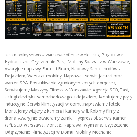
Pogotowie
Nasz mobilny serwis w Warszawie oferuje wiele usług:
Hydrauliczne
Czyszczenie Parą
Mobilny Spawacz w Warszawie
,
,
,
Awaryjne naprawy Furtek i Bram
Naprawy Samochodów z
,
Dojazdem
Warsztat mobilny
Naprawa i serwis jacuzzi oraz
,
,
wanien SPA
Poszukiwanie zgubionych złotych obrączek
,
,
Serwisujemy Maszyny Fitness w Warszawie
Agencja SEO
Taxi
,
,
,
Usługi elektryka samochodowego z dojazdem
,
Montujemy płyty
indukcyjne
Serwis klimatyzacji w domu
naprawiamy fotele
,
,
,
Montujemy wizjery z kamerą i kamery wifi
Robimy filmy z
,
drona
Awaryjnie otwieramy zamki
Flyxpress.pl
Serwis Kamer
,
,
,
Wifi
SEO Warszawa
Montaż, Naprawa, Wymiana, Czyszczenie i
,
,
Odgrzybianie Klimatyzacji w Domu
Mobilny Mechanik
,