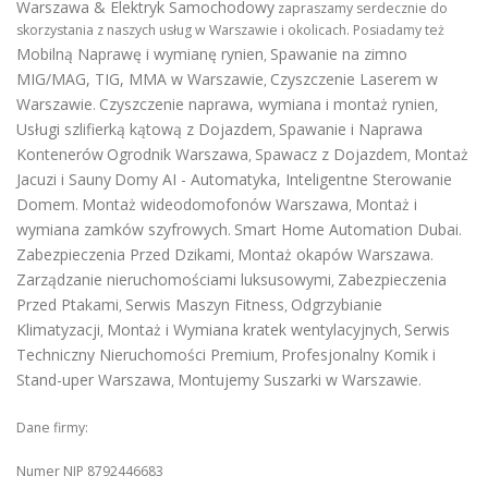
Warszawa & Elektryk Samochodowy
zapraszamy serdecznie do
skorzystania z naszych usług w Warszawie i okolicach. Posiadamy też
Mobilną Naprawę i wymianę rynien
Spawanie na zimno
,
MIG/MAG, TIG, MMA w Warszawie
Czyszczenie Laserem w
,
Warszawie
Czyszczenie naprawa, wymiana i montaż rynien
.
,
Usługi szlifierką kątową z Dojazdem
Spawanie i Naprawa
,
Kontenerów
Ogrodnik Warszawa
Spawacz z Dojazdem
Montaż
,
,
Jacuzi i Sauny
Domy AI - Automatyka, Inteligentne Sterowanie
Domem
Montaż wideodomofonów Warszawa
Montaż i
.
,
wymiana zamków szyfrowych
Smart Home Automation Dubai
.
.
Zabezpieczenia Przed Dzikami
Montaż okapów Warszawa
,
.
Zarządzanie nieruchomościami luksusowymi
Zabezpieczenia
,
Przed Ptakami
Serwis Maszyn Fitness
Odgrzybianie
,
,
Klimatyzacji
Montaż i Wymiana kratek wentylacyjnych
Serwis
,
,
Techniczny Nieruchomości Premium
Profesjonalny Komik i
,
Stand-uper Warszawa
Montujemy Suszarki w Warszawie
,
.
Dane firmy:
Numer NIP 8792446683