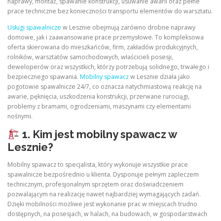
naprawy, montaż, spawanie konstrukcji, usuwanie awarii oraz pełne
prace techniczne bez konieczności transportu elementów do warsztatu.
Usługi spawalnicze
w Lesznie obejmują zarówno drobne naprawy
domowe, jak i zaawansowane prace przemysłowe. To kompleksowa
oferta skierowana do mieszkańców, firm, zakładów produkcyjnych,
rolników, warsztatów samochodowych, właścicieli posesji,
deweloperów oraz wszystkich, którzy potrzebują solidnego, trwałego i
bezpiecznego spawania.
Mobilny spawacz
w Lesznie działa jako
pogotowie spawalnicze 24/7, co oznacza natychmiastową reakcję na
awarie, pęknięcia, uszkodzenia konstrukcji, przerwane rurociągi,
problemy z bramami, ogrodzeniami, maszynami czy elementami
nośnymi.
1. Kim jest mobilny spawacz w
Lesznie?
Mobilny spawacz to specjalista, który wykonuje wszystkie prace
spawalnicze bezpośrednio u klienta. Dysponuje pełnym zapleczem
technicznym, profesjonalnym sprzętem oraz doświadczeniem
pozwalającym na realizację nawet najbardziej wymagających zadań.
Dzięki mobilności możliwe jest wykonanie prac w miejscach trudno
dostępnych, na posesjach, w halach, na budowach, w gospodarstwach